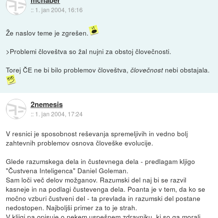
mchaber
::
1. jan 2004, 16:16
Že naslov teme je zgrešen.
>Problemi človeštva so žal nujni za obstoj človečnosti.
Torej ČE ne bi bilo problemov človeštva,
nebi obstajala.
človečnost
2nemesis
::
1. jan 2004, 17:24
V resnici je sposobnost reševanja spremeljivih in vedno bolj
zahtevnih problemov osnova človeške evolucije.
Glede razumskega dela in čustevnega dela - predlagam kljigo
"Čustvena Inteligenca" Daniel Goleman.
Sam loči več delov možganov. Razumski del naj bi se razvil
kasneje in na podlagi čustevenga dela. Poanta je v tem, da ko se
močno vzburi čustveni del - ta prevlada in razumski del postane
nedostopen. Najboljši primer za to je strah.
V kljigi pa opisuje o nekem uspešnem zdravniku, ki so ga morali