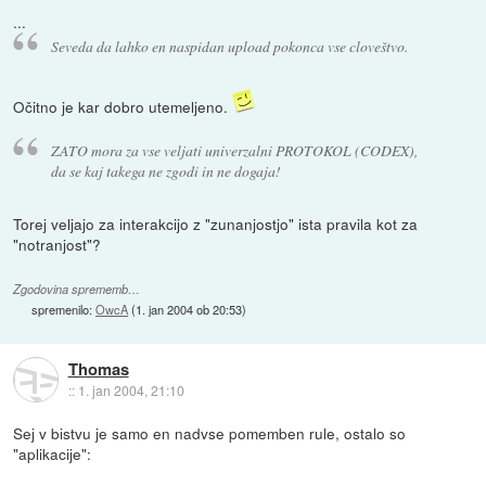
...
Seveda da lahko en naspidan upload pokonca vse cloveštvo.
Očitno je kar dobro utemeljeno.
ZATO mora za vse veljati univerzalni PROTOKOL (CODEX),
da se kaj takega ne zgodi in ne dogaja!
Torej veljajo za interakcijo z "zunanjostjo" ista pravila kot za
"notranjost"?
Zgodovina sprememb…
spremenilo:
OwcA
(
1. jan 2004 ob 20:53
)
Thomas
::
1. jan 2004, 21:10
Sej v bistvu je samo en nadvse pomemben rule, ostalo so
"aplikacije":