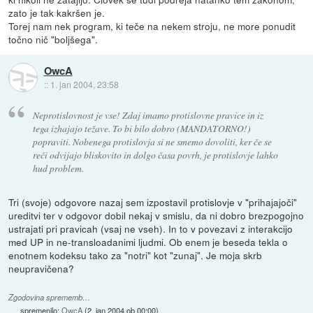
zato je tak kakršen je.
Torej nam nek program, ki teče na nekem stroju, ne more ponudit
točno nič "boljšega".
OwcA
::
1. jan 2004, 23:58
Neprotislovnost je vse! Zdaj imamo protislovne pravice in iz
tega izhajajo težave. To bi bilo dobro (MANDATORNO!)
popraviti. Nobenega protislovja si ne smemo dovoliti, ker če se
reči odvijajo bliskovito in dolgo časa povrh, je protislovje lahko
hud problem.
Tri (svoje) odgovore nazaj sem izpostavil protislovje v "prihajajoči"
ureditvi ter v odgovor dobil nekaj v smislu, da ni dobro brezpogojno
ustrajati pri pravicah (vsaj ne vseh). In to v povezavi z interakcijo
med UP in ne-transloadanimi ljudmi. Ob enem je beseda tekla o
enotnem kodeksu tako za "notri" kot "zunaj". Je moja skrb
neupravičena?
Zgodovina sprememb…
spremenilo:
OwcA
(
2. jan 2004 ob 00:00
)