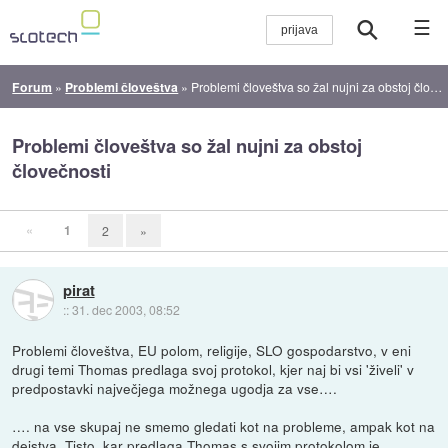
☰
Forum
»
Problemi človeštva
»
Problemi človeštva so žal nujni za obstoj človečnosti
Problemi človeštva so žal nujni za obstoj
človečnosti
«
1
2
»
pirat
::
31. dec 2003, 08:52
Problemi človeštva, EU polom, religije, SLO gospodarstvo, v eni
drugi temi Thomas predlaga svoj protokol, kjer naj bi vsi 'živeli' v
predpostavki največjega možnega ugodja za vse….
…. na vse skupaj ne smemo gledati kot na probleme, ampak kot na
dejstva. Tisto, kar predlaga Thomas s svojim protokolom je