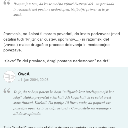
Poanta je v tem, da ko se močno vzburi čustveni del - ta prevlada
in razumski del postane nedostopen. Najboljši primer za to je
strah.
2nemesis, na žalost ti moram povedati, da imata podzavest (med
ostalim tudi "knjižnica" čustev, spominov,...) in razumski del
(zavest) malce drugačne procese delovanja in medsebojne
povezave.
Izjava:"En del prevlada, drugi postane nedostopen" ne drži.
OwcA
::
1. jan 2004, 20:08
To je, da te bom potem ko bom "milijardokrat inteligentnejši kot
zdaj", zlahka prepričal v karkoli. Ali kogarkoli, ki bi ostal zvest
starožitnosti. Karkoli. Da popije 10 litrov vode, da popusti vse
posvetne opravke in se odpravi peš v Compostelo na romanje -
ali da se uploada.
Tale "karkoli" me malo skrbi, oziroma spominja na razvajenega