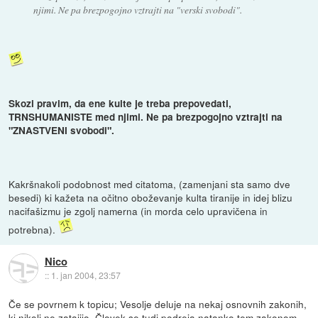
njimi. Ne pa brezpogojno vztrajti na "verski svobodi".
Skozi pravim, da ene kulte je treba prepovedati,
TRNSHUMANISTE med njimi. Ne pa brezpogojno vztrajti na
"ZNASTVENI svobodi".
Kakršnakoli podobnost med citatoma, (zamenjani sta samo dve
besedi) ki kažeta na očitno oboževanje kulta tiranije in idej blizu
nacifašizmu je zgolj namerna (in morda celo upravičena in
potrebna).
Nico
::
1. jan 2004, 23:57
Če se povrnem k topicu; Vesolje deluje na nekaj osnovnih zakonih,
ki nikoli ne zatajijo. Človek se tudi podreja natanko tem zakonom,