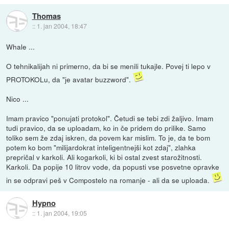
Thomas
::
1. jan 2004, 18:47
Whale ...
O tehnikalijah ni primerno, da bi se menili tukajle. Povej ti lepo v
PROTOKOLu, da "je avatar buzzword".
Nico ...
Imam pravico "ponujati protokol". Četudi se tebi zdi žaljivo. Imam
tudi pravico, da se uploadam, ko in če pridem do prilike. Samo
toliko sem že zdaj iskren, da povem kar mislim. To je, da te bom
potem ko bom "milijardokrat inteligentnejši kot zdaj", zlahka
prepričal v karkoli. Ali kogarkoli, ki bi ostal zvest starožitnosti.
Karkoli. Da popije 10 litrov vode, da popusti vse posvetne opravke
in se odpravi peš v Compostelo na romanje - ali da se uploada.
Hypno
::
1. jan 2004, 19:05