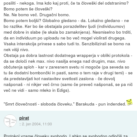
posiliti - nekoga. Ima kdo kaj proti, če ta človeški del odstranimo?
Bomo potem še človeški?
Ne. Ne bomo več. Drugačni bomo.
Bomo potem boljši? Globalno gledano - da. Lokalno gledano - ne
bo razlike. Ker bo še obstajala porazdelitev ljudi (individuumov)
med dobre in slabe (le skala bo zamaknjena). Nesmiselno bo trditi,
da en individuum po uploadu ne bo več mogel violirati drugega.
Vsaka interakcija prinese s sabo tudi to. Senzibilizirali se bomo na
nek višji nivo.
Obstaja pa dobra lastnost dodatnega wrapperja v obliki protokola -
da se določi nek max. nivo nasilja enega nad drugim, max. nivo
občutenja sploh - kar v zaresnem svetu ni mogoče (pa seveda so
tu še dodatni bombončki in pasti, samo o tem raje v drugi temi) - se
da predstavljati kot nastavitev svetlosti zaslona - če dovolj
našponaš - ni nikjer več črno (samo če preveč našponaš, se pa nič
več ne vidi - samo mleko in Edigs).
"Smrt človečnosti - sloboda človeku." Barakuda - pun indended.
pirat
::
2. jan 2004, 11:00
Protokol vzame človeku svobodo. Lahko se svobodno odločiš za