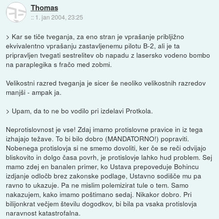
Thomas
::
1. jan 2004, 23:25
> Kar se tiče tveganja, za eno stran je vprašanje pribljižno
ekvivalentno vprašanju zastavljenemu pilotu B-2, ali je ta
pripravljen tvegati sestrelitev ob napadu z lasersko vodeno bombo
na paraplegika s fračo med zobmi.
Velikostni razred tveganja je sicer še neoliko velikostnih razredov
manjši - ampak ja.
> Upam, da to ne bo vodilo pri izdelavi Protkola.
Neprotislovnost je vse! Zdaj imamo protislovne pravice in iz tega
izhajajo težave. To bi bilo dobro (MANDATORNO!) popraviti.
Nobenega protislovja si ne smemo dovoliti, ker če se reči odvijajo
bliskovito in dolgo časa povrh, je protislovje lahko hud problem. Sej
mamo zdej en banalen primer, ko Ustava prepoveduje Bohincu
izdjanje odločb brez zakonske podlage, Ustavno sodišče mu pa
ravno to ukazuje. Pa ne mislim polemizirat tule o tem. Samo
nakazujem, kako imamo poštimano sedaj. Nikakor dobro. Pri
bilijonkrat večjem številu dogodkov, bi bila pa vsaka protislovja
naravnost katastrofalna.