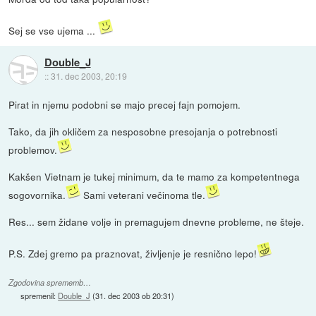
Sej se vse ujema ...
Double_J
::
31. dec 2003, 20:19
Pirat in njemu podobni se majo precej fajn pomojem.
Tako, da jih okličem za nesposobne presojanja o potrebnosti
problemov.
Kakšen Vietnam je tukej minimum, da te mamo za kompetentnega
sogovornika.
Sami veterani večinoma tle.
Res... sem židane volje in premagujem dnevne probleme, ne šteje.
P.S. Zdej gremo pa praznovat, življenje je resnično lepo!
Zgodovina sprememb…
spremenil:
Double_J
(
31. dec 2003 ob 20:31
)