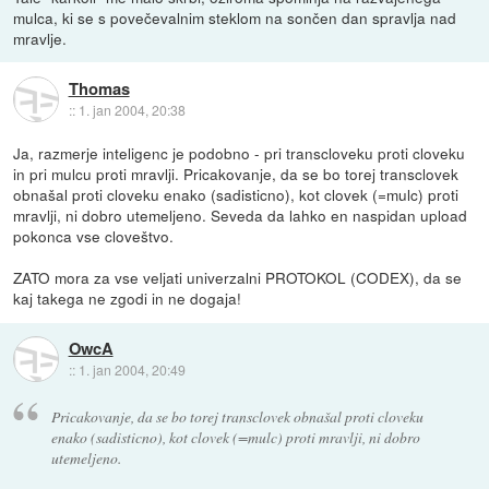
mulca, ki se s povečevalnim steklom na sončen dan spravlja nad
mravlje.
Thomas
::
1. jan 2004, 20:38
Ja, razmerje inteligenc je podobno - pri transcloveku proti cloveku
in pri mulcu proti mravlji. Pricakovanje, da se bo torej transclovek
obnašal proti cloveku enako (sadisticno), kot clovek (=mulc) proti
mravlji, ni dobro utemeljeno. Seveda da lahko en naspidan upload
pokonca vse cloveštvo.
ZATO mora za vse veljati univerzalni PROTOKOL (CODEX), da se
kaj takega ne zgodi in ne dogaja!
OwcA
::
1. jan 2004, 20:49
Pricakovanje, da se bo torej transclovek obnašal proti cloveku
enako (sadisticno), kot clovek (=mulc) proti mravlji, ni dobro
utemeljeno.