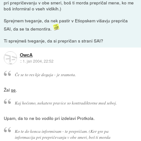
pri prepričevanju v obe smeri, boš ti morda prepričal mene, ko me
boš informiral o vseh vidikih.)
Sprejmem tveganje, da nek pastir v Etiopskem višavju prepriča
SAI, da se ta demontira.
Ti sprejmeš tveganje, da si prepričan s strani SAI?
OwcA
::
1. jan 2004, 22:52
Če se to res kje dogaja - je sramota.
Žal
se
.
Kaj hočemo, nekatere pravice so kontradiktorne med seboj.
Upam, da to ne bo vodilo pri izdelavi Protkola.
Ko te do konca informiram - te prepričam. (Ker gre pa
informacija pri prepričevanju v obe smeri, boš ti morda