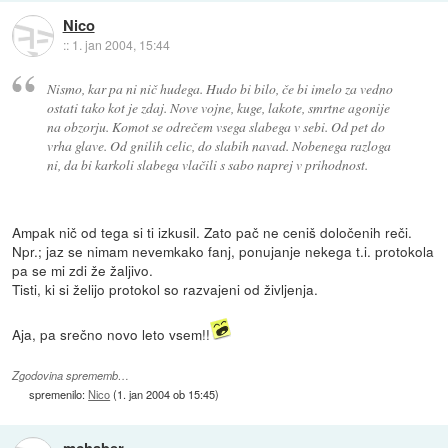
Nico
::
1. jan 2004, 15:44
Nismo, kar pa ni nič hudega. Hudo bi bilo, če bi imelo za vedno
ostati tako kot je zdaj. Nove vojne, kuge, lakote, smrtne agonije
na obzorju. Komot se odrečem vsega slabega v sebi. Od pet do
vrha glave. Od gnilih celic, do slabih navad. Nobenega razloga
ni, da bi karkoli slabega vlačili s sabo naprej v prihodnost.
Ampak nič od tega si ti izkusil. Zato pač ne ceniš določenih reči.
Npr.; jaz se nimam nevemkako fanj, ponujanje nekega t.i. protokola
pa se mi zdi že žaljivo.
Tisti, ki si želijo protokol so razvajeni od življenja.
Aja, pa srečno novo leto vsem!!
Zgodovina sprememb…
spremenilo:
Nico
(
1. jan 2004 ob 15:45
)