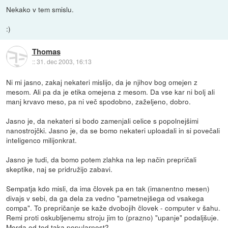
Nekako v tem smislu.
:)
Thomas
::
31. dec 2003, 16:13
Ni mi jasno, zakaj nekateri mislijo, da je njihov bog omejen z
mesom. Ali pa da je etika omejena z mesom. Da vse kar ni bolj ali
manj krvavo meso, pa ni več spodobno, zaželjeno, dobro.
Jasno je, da nekateri si bodo zamenjali celice s popolnejšimi
nanostrojčki. Jasno je, da se bomo nekateri uploadali in si povečali
inteligenco milijonkrat.
Jasno je tudi, da bomo potem zlahka na lep način prepričali
skeptike, naj se pridružijo zabavi.
Sempatja kdo misli, da ima človek pa en tak (imanentno mesen)
divajs v sebi, da ga dela za vedno "pametnejšega od vsakega
compa". To prepričanje se kaže dvobojih človek - computer v šahu.
Remi proti oskubljenemu stroju jim to (prazno) "upanje" podaljšuje.
Morda od tod taka popularnost?