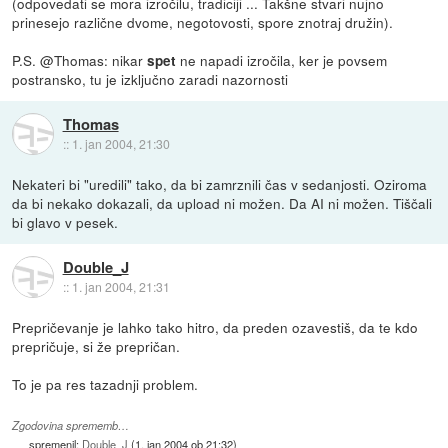
(odpovedati se mora izročilu, tradiciji ... Takšne stvari nujno
prinesejo različne dvome, negotovosti, spore znotraj družin).
P.S. @Thomas: nikar
ne napadi izročila, ker je povsem
spet
postransko, tu je izključno zaradi nazornosti
Thomas
::
1. jan 2004, 21:30
Nekateri bi "uredili" tako, da bi zamrznili čas v sedanjosti. Oziroma
da bi nekako dokazali, da upload ni možen. Da AI ni možen. Tiščali
bi glavo v pesek.
Double_J
::
1. jan 2004, 21:31
Prepričevanje je lahko tako hitro, da preden ozavestiš, da te kdo
prepričuje, si že prepričan.
To je pa res tazadnji problem.
Zgodovina sprememb…
spremenil:
Double_J
(
1. jan 2004 ob 21:32
)