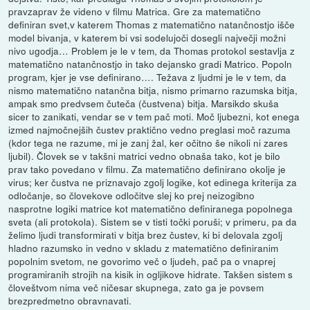
pravzaprav že videno v filmu Matrica. Gre za matematično
definiran svet,v katerem Thomas z matematično natančnostjo išče
model bivanja, v katerem bi vsi sodelujoči dosegli največji možni
nivo ugodja… Problem je le v tem, da Thomas protokol sestavlja z
matematično natančnostjo in tako dejansko gradi Matrico. Popoln
program, kjer je vse definirano…. Težava z ljudmi je le v tem, da
nismo matematično natančna bitja, nismo primarno razumska bitja,
ampak smo predvsem čuteča (čustvena) bitja. Marsikdo skuša
sicer to zanikati, vendar se v tem pač moti. Moč ljubezni, kot enega
izmed najmočnejših čustev praktično vedno preglasi moč razuma
(kdor tega ne razume, mi je zanj žal, ker očitno še nikoli ni zares
ljubil). Človek se v takšni matrici vedno obnaša tako, kot je bilo
prav tako povedano v filmu. Za matematično definirano okolje je
virus; ker čustva ne priznavajo zgolj logike, kot edinega kriterija za
odločanje, so človekove odločitve slej ko prej neizogibno
nasprotne logiki matrice kot matematično definiranega popolnega
sveta (ali protokola). Sistem se v tisti točki poruši; v primeru, pa da
želimo ljudi transformirati v bitja brez čustev, ki bi delovala zgolj
hladno razumsko in vedno v skladu z matematično definiranim
popolnim svetom, ne govorimo več o ljudeh, pač pa o vnaprej
programiranih strojih na kisik in ogljikove hidrate. Takšen sistem s
človeštvom nima več ničesar skupnega, zato ga je povsem
brezpredmetno obravnavati.