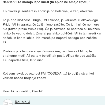
Sentienti se morajo lepo imeti (in sploh ne smejo trpeti)!
En človek je sentient in abolicija od bolečine, je zanj obvezna.
To je ena možnost. Druga, IMO slabša, je varianta Yudkowskega.
Pride FAI in vpraša, če želiš njeno zaščito. Če jo, ti nihče ne more
nič (razen preko trupla FAI). Če jo zavrneš, te nesreča ali bolezen
lahko še vedno doleti. Zmeraj pa lahko pokličeš FAI in ta naredi kar
hočeš, in kar ta lahko. Ne moreš pa napasti nekoga pod zaščito
FAI.
Problem je v tem, če si neuravnovešen, pa ukažeš FAI naj te
strahotno muči. Ali pa te v bolečinah pusti. Ali pa če pod zaščito
FAI napadaš tiste, ki to niso.
Kot sem rekel, obveznost FAI (CODEXA, ...) je boljša stvar kot
volition based urejanje zadev.
Kako bi pa uredil ti, OwcA?
Double_J