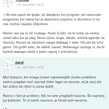
::
31. dec 2003, 14:12
> Ali smo sploh še ljudje, če delujemo kot program (ali navznoter
programa) kot nekaj kar je absolutno popolno in dovršeno in so
vse možne napake izključene.
Nismo, kar pa ni nič hudega. Hudo bi bilo, če bi imelo za vedno
ostati tako kot je zdaj. Nove vojne, kuge, lakote, smrtne agonije na
obzorju. Komot se odrečem vsega slabega v sebi. Od pet do vrha
glave. Od gnilih celic, do slabih navad. Nobenega razloga ni, da bi
karkoli slabega vlačili s sabo naprej v prihodnost.
para!
::
31. dec 2003, 14:35
Moč ljubezni, kot enega izmed najmočnejših čustev praktično
vedno preglasi moč razuma (kdor tega ne razume, mi je zanj žal,
ker očitno še nikoli ni zares ljubil).
Ravno v tem je problem. Nič ne sme preglasiti razuma. Še najmanj
pa ljubezen. To ni samo neumno, je hkrati tudi nevarno.