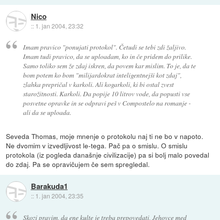
Nico
::
1. jan 2004, 23:32
Imam pravico "ponujati protokol". Četudi se tebi zdi žaljivo.
Imam tudi pravico, da se uploadam, ko in če pridem do prilike.
Samo toliko sem že zdaj iskren, da povem kar mislim. To je, da te
bom potem ko bom "milijardokrat inteligentnejši kot zdaj",
zlahka prepričal v karkoli. Ali kogarkoli, ki bi ostal zvest
starožitnosti. Karkoli. Da popije 10 litrov vode, da popusti vse
posvetne opravke in se odpravi peš v Compostelo na romanje -
ali da se uploada.
Seveda Thomas, moje mnenje o protokolu naj ti ne bo v napoto.
Ne dvomim v izvedljivost le-tega. Pač pa o smislu. O smislu
protokola (iz pogleda današnje civilizacije) pa si bolj malo povedal
do zdaj. Pa se opravičujem če sem spregledal.
Barakuda1
::
1. jan 2004, 23:35
Skozi pravim, da ene kulte je treba prepovedati, Jehovce med