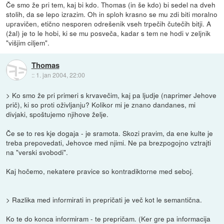
Če smo že pri tem, kaj bi kdo. Thomas (in še kdo) bi sedel na dveh
stolih, da se lepo izrazim. Oh in sploh krasno se mu zdi biti moralno
upravičen, etično nesporen odrešenik vseh trpečih čutečih bitji. A
(žal) je to le hobi, ki se mu posveča, kadar s tem ne hodi v zeljnik
"višjim ciljem".
Thomas
::
1. jan 2004, 22:00
> Ko smo že pri primeri s krvavečim, kaj pa ljudje (naprimer Jehove
prič), ki so proti oživljanju? Kolikor mi je znano dandanes, mi
divjaki, spoštujemo njihove želje.
Če se to res kje dogaja - je sramota. Skozi pravim, da ene kulte je
treba prepovedati, Jehovce med njimi. Ne pa brezpogojno vztrajti
na "verski svobodi".
Kaj hočemo, nekatere pravice so kontradiktorne med seboj.
> Razlika med informirati in prepričati je več kot le semantična.
Ko te do konca informiram - te prepričam. (Ker gre pa informacija