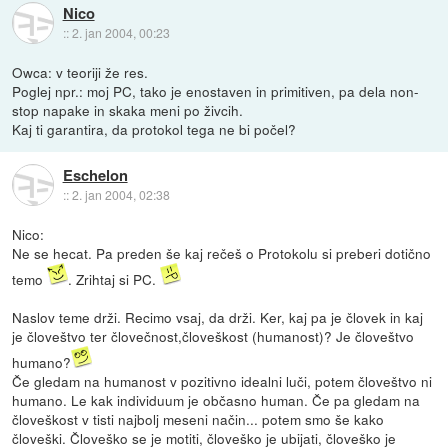
Nico
::
2. jan 2004, 00:23
Owca: v teoriji že res.
Poglej npr.: moj PC, tako je enostaven in primitiven, pa dela non-
stop napake in skaka meni po živcih.
Kaj ti garantira, da protokol tega ne bi počel?
Eschelon
::
2. jan 2004, 02:38
Nico:
Ne se hecat. Pa preden še kaj rečeš o Protokolu si preberi dotično
temo
. Zrihtaj si PC.
Naslov teme drži. Recimo vsaj, da drži. Ker, kaj pa je človek in kaj
je človeštvo ter človečnost,človeškost (humanost)? Je človeštvo
humano?
Če gledam na humanost v pozitivno idealni luči, potem človeštvo ni
humano. Le kak individuum je občasno human. Če pa gledam na
človeškost v tisti najbolj meseni način... potem smo še kako
človeški. Človeško se je motiti, človeško je ubijati, človeško je