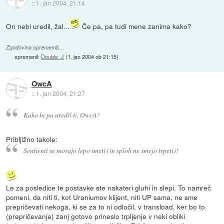
::
1. jan 2004, 21:14
On nebi uredil, žal...
Če pa, pa tudi mene zanima kako?
Zgodovina sprememb…
spremenil:
Double_J
(
1. jan 2004 ob 21:15
)
OwcA
::
1. jan 2004, 21:27
Kako bi pa uredil ti, OwcA?
Pribljižno takole:
Sentienti se morajo lepo imeti (in sploh ne smejo trpeti)!
Le za posledice te postavke ste nakateri gluhi in slepi. To namreč
pomeni, da niti ti, kot Uraniumov klijent, niti UP sama, ne sme
prepričevati nekoga, ki se za to ni odločil, v transload, ker bo to
(prepričevanje) zanj gotovo prineslo trpljenje v neki obliki