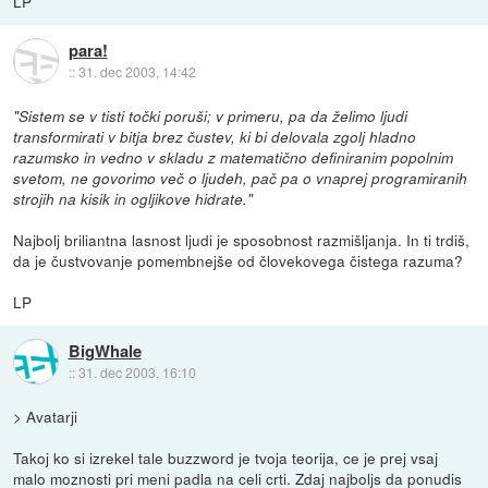
LP
para!
::
31. dec 2003, 14:42
"Sistem se v tisti točki poruši; v primeru, pa da želimo ljudi
transformirati v bitja brez čustev, ki bi delovala zgolj hladno
razumsko in vedno v skladu z matematično definiranim popolnim
svetom, ne govorimo več o ljudeh, pač pa o vnaprej programiranih
strojih na kisik in ogljikove hidrate."
Najbolj briliantna lasnost ljudi je sposobnost razmišljanja. In ti trdiš,
da je čustvovanje pomembnejše od človekovega čistega razuma?
LP
BigWhale
::
31. dec 2003, 16:10
> Avatarji
Takoj ko si izrekel tale buzzword je tvoja teorija, ce je prej vsaj
malo moznosti pri meni padla na celi crti. Zdaj najboljs da ponudis