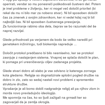
operirati, vendar so mu ponesreči poškodovali čustveni del. Potem
je imel probleme v življenju, ker ni mogel več določit prioritet (bi
rekel da mu ni bilo mar za nobeno stvar). Ni bil sposoben določit
čas za zmenek z svojim zdravnikom, ker ni vedel kdaj naj bi bil
najboljši čas. Ni bil sposoben čustvenega presojanja.
Za funcioniranje rabimo oba dela, čeprav se bo razumski del še
naprej razvijal.
Glede prihodnosti pa verjamem da bodo še veliko naredili pri
genetskem inžiniringu, tudi biokemija napreduje ...
Določit protokol predčasno bi bilo nesmiselno, ker se protokol
zasnjuje z nastajanjem sistema. Vnaprej se splača določit le plan,
ki pomaga pri uresničevanju ciljev zadanega projekta.
Glede stvari dobro ali slabo je vse odvisno iz katerega zornega
kota gledamo. Religije so dogmatizirale splošni pogled družbe na
dobro in zlo, zato so sedaj nastali novi problemi z spremembo
strukture družbe.
Vprašanje je ali bomo dobili nadgradnje religij ali pa njihov zlom in
morda novo prevladujočo ideologijo.
Me spomnija na čas, ko so ljudi zažigali na grmadi ker so
zagovarjali da je zemlja okrogla.