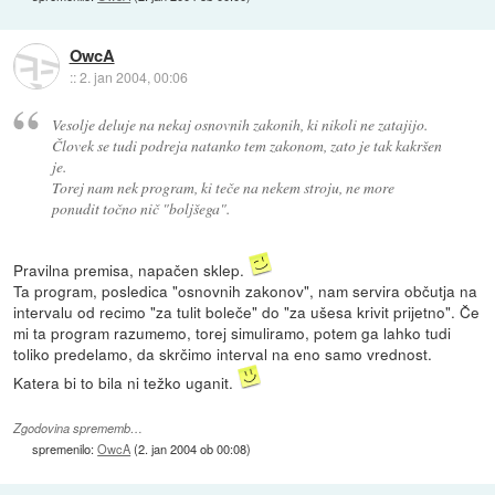
OwcA
::
2. jan 2004, 00:06
Vesolje deluje na nekaj osnovnih zakonih, ki nikoli ne zatajijo.
Človek se tudi podreja natanko tem zakonom, zato je tak kakršen
je.
Torej nam nek program, ki teče na nekem stroju, ne more
ponudit točno nič "boljšega".
Pravilna premisa, napačen sklep.
Ta program, posledica "osnovnih zakonov", nam servira občutja na
intervalu od recimo "za tulit boleče" do "za ušesa krivit prijetno". Če
mi ta program razumemo, torej simuliramo, potem ga lahko tudi
toliko predelamo, da skrčimo interval na eno samo vrednost.
Katera bi to bila ni težko uganit.
Zgodovina sprememb…
spremenilo:
OwcA
(
2. jan 2004 ob 00:08
)