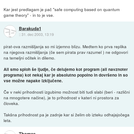
Kar jest predlagam je pač "safe computing based on quantum
game theory" - in to je vse.
Barakuda1
::
31. dec 2003, 13:19
pirat-ova razmišljanja so mi izjemno blizu. Medtem ko prva replika
na njegova razmišljanja (če sem pirata prav razumel ) ne odgovori
na temeljni očitek in dilemo.
Ali smo sploh še ljudje, če delujemo kot program (ali navznoter
programa) kot nekaj kar je absolutno popolno in dovršeno in so
vse možne napake izključene.
Če v neki prihodnosti izgubimo možnost biti tudi slabi (beri - različni
na mnogotere načine), je to prihodnost v kateri ni prostora za
človeka.
Takšna prihodnost pa je zadnje kar si želim ob izteku odhajajočega
leta.
Thomas