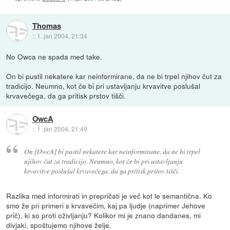
Thomas
::
1. jan 2004, 21:34
No Owca ne spada med take.
On bi pustil nekatere kar neinformirane, da ne bi trpel njihov čut za
tradicijo. Neumno, kot če bi pri ustavljanju krvavitve poslušal
krvavečega, da ga pritisk prstov tišči.
OwcA
::
1. jan 2004, 21:49
On [OwcA] bi pustil nekatere kar neinformirane, da ne bi trpel
njihov čut za tradicijo. Neumno, kot če bi pri ustavljanju
krvavitve poslušal krvavečega, da ga pritisk prstov tišči.
Razlika med informirati in prepričati je več kot le semantična. Ko
smo že pri primeri s krvavečim, kaj pa ljudje (naprimer Jehove
prič), ki so proti oživljanju? Kolikor mi je znano dandanes, mi
divjaki, spoštujemo njihove želje.