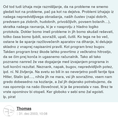
Od tod tudi izhaja moje razmišljanje, da na probleme ne smemo
gledati kot na probleme, pač pa kot na dejstva. Problemi izhajajo iz
našega nepredvidljivega obnašanja, naših čustev (najsi dobrih,
predvsem pa zlobnih, hudobnih, privoščljivih, povsem bolanih…),
skratka našega ravnanja, ki je v nasprotju z hladno logiko
protokola. Dokler bomo imeli probleme in jih bomo skušali reševati,
toliko časa bomo ljubili, sovražili, upali, čutili. Ko tega ne bo več,
ostane le še spanje razčlovečenih aparatov na dihanje, ki delujejo
skladno z vnaprej napisanimi pravili. Kot program brez bugov.
Takšen program brez škode lahko prevrtimo z večkratno hitrostjo,
da se čim prej konča in ugasnemo računalnik. Tako ali tako
poznamo namreč že vse dogajanje med izvajanjem programa in
tudi končni rezultat. Neznank, napak, bugov, nepredvidljivih potez,
ipd. ni. Ni življenja. Na svetu so bili in so neverjetno podli fantje tipa
Hitler, Stalin ipd...., nihče jih ne mara, vsi jih sovražimo, vsem nam
gredo dobesedno na kozlanje, a žal jih dejansko potrebujemo, da
nas opomnijo na našo človečnost, ki je še preostala v nas. Brez te
vrste opominov bi otopeli. Ker globoko v sebi smo žal egoisti.
lp, pirat
Thomas
::
31. dec 2003, 10:08