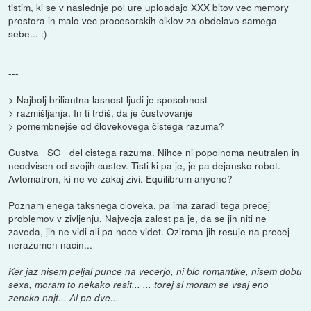
tistim, ki se v naslednje pol ure uploadajo XXX bitov vec memory
prostora in malo vec procesorskih ciklov za obdelavo samega
sebe... :)
---
> Najbolj briliantna lasnost ljudi je sposobnost
> razmišljanja. In ti trdiš, da je čustvovanje
> pomembnejše od človekovega čistega razuma?
Custva _SO_ del cistega razuma. Nihce ni popolnoma neutralen in
neodvisen od svojih custev. Tisti ki pa je, je pa dejansko robot.
Avtomatron, ki ne ve zakaj zivi. Equilibrum anyone?
Poznam enega taksnega cloveka, pa ima zaradi tega precej
problemov v zivljenju. Najvecja zalost pa je, da se jih niti ne
zaveda, jih ne vidi ali pa noce videt. Oziroma jih resuje na precej
nerazumen nacin...
Ker jaz nisem peljal punce na vecerjo, ni blo romantike, nisem dobu
sexa, moram to nekako resit... ... torej si moram se vsaj eno
zensko najt... Al pa dve...