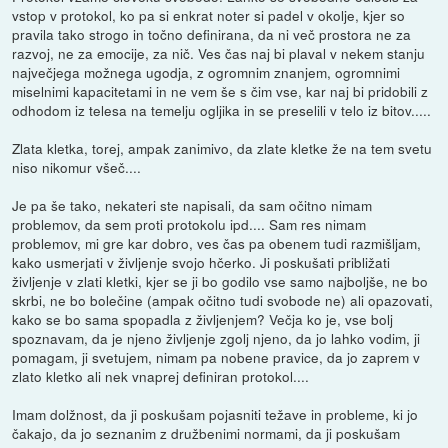
vstop v protokol, ko pa si enkrat noter si padel v okolje, kjer so
pravila tako strogo in točno definirana, da ni več prostora ne za
razvoj, ne za emocije, za nič. Ves čas naj bi plaval v nekem stanju
največjega možnega ugodja, z ogromnim znanjem, ogromnimi
miselnimi kapacitetami in ne vem še s čim vse, kar naj bi pridobili z
odhodom iz telesa na temelju ogljika in se preselili v telo iz bitov.....
Zlata kletka, torej, ampak zanimivo, da zlate kletke že na tem svetu
niso nikomur všeč....
Je pa še tako, nekateri ste napisali, da sam očitno nimam
problemov, da sem proti protokolu ipd.... Sam res nimam
problemov, mi gre kar dobro, ves čas pa obenem tudi razmišljam,
kako usmerjati v življenje svojo hčerko. Ji poskušati približati
življenje v zlati kletki, kjer se ji bo godilo vse samo najboljše, ne bo
skrbi, ne bo bolečine (ampak očitno tudi svobode ne) ali opazovati,
kako se bo sama spopadla z življenjem? Večja ko je, vse bolj
spoznavam, da je njeno življenje zgolj njeno, da jo lahko vodim, ji
pomagam, ji svetujem, nimam pa nobene pravice, da jo zaprem v
zlato kletko ali nek vnaprej definiran protokol....
Imam dolžnost, da ji poskušam pojasniti težave in probleme, ki jo
čakajo, da jo seznanim z družbenimi normami, da ji poskušam