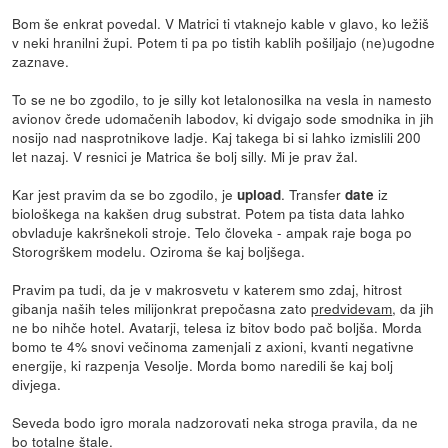
Bom še enkrat povedal. V Matrici ti vtaknejo kable v glavo, ko ležiš
v neki hranilni župi. Potem ti pa po tistih kablih pošiljajo (ne)ugodne
zaznave.
To se ne bo zgodilo, to je silly kot letalonosilka na vesla in namesto
avionov črede udomačenih labodov, ki dvigajo sode smodnika in jih
nosijo nad nasprotnikove ladje. Kaj takega bi si lahko izmislili 200
let nazaj. V resnici je Matrica še bolj silly. Mi je prav žal.
Kar jest pravim da se bo zgodilo, je
. Transfer
iz
upload
date
biološkega na kakšen drug substrat. Potem pa tista data lahko
obvladuje kakršnekoli stroje. Telo človeka - ampak raje boga po
Storogrškem modelu. Oziroma še kaj boljšega.
Pravim pa tudi, da je v makrosvetu v katerem smo zdaj, hitrost
gibanja naših teles milijonkrat prepočasna zato
predvidevam
, da jih
ne bo nihče hotel. Avatarji, telesa iz bitov bodo pač boljša. Morda
bomo te 4% snovi večinoma zamenjali z axioni, kvanti negativne
energije, ki razpenja Vesolje. Morda bomo naredili še kaj bolj
divjega.
Seveda bodo igro morala nadzorovati neka stroga pravila, da ne
bo totalne štale.