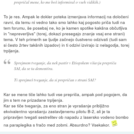
prepričal mene, ko me boš informiral o vseh vidikih.)
To je res. Ampak le dokler poteka izmenjava informacij na določeni
ravni, da temu ni vedno tako smo lahko kaj pogosto priča tudi na
tem forumu, še posebaj ne, ko je kamen spotike kakšna občutljiva
in "nepreverljiva" (torej, dokazi presegajo znanje vsaj ene strani)
tema. V teh primerih se ljudje začnejo čustveno odzivati (tudi sam
si često žrtev takšnih izpadov) in ti odzivi izvirajo iz nelagodja, torej
trpljenja.
Sprejmem tveganje, da nek pastir v Etiopskem višavju prepriča
SAI, da se ta demontira.
Ti sprejmeš tveganje, da si prepričan s strani SAI?
Kar se mene tiče lahko tudi vse prepriča, ampak pod pogojem, da
jim s tem ne prizadane trpljenja.
Kar se tiče tveganja, za eno stran je vprašanje pribljižno
ekvivalentno vprašanju zastavljenemu pilotu B-2, ali je ta
pripravljen tvegati sestrelitev ob napadu z lasersko vodeno bombo
na paraplegika s fračo med zobmi. Absurdno? Vsekakor.