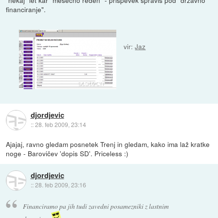
financiranje".
vir:
Jaz
djordjevic
::
28. feb 2009, 23:14
Ajajaj, ravno gledam posnetek Trenj in gledam, kako ima laž kratke
noge - Barovičev 'dopis SD'. Priceless :)
djordjevic
::
28. feb 2009, 23:16
Financiramo pa jih tudi zavedni posamezniki z lastnim