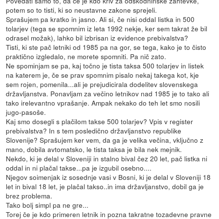
Povedati samo to, da če je kdo kriv za odškodninske zahtevke,
potem so to tisti, ki so neustavne zakone sprejeli.
Sprašujem pa kratko in jasno. Ali si, če nisi oddal listka in 500
tolarjev (tega se spomnim iz leta 1992 nekje, ker sem takrat že bil
odrasel možak), lahko bil izbrisan iz evidence prebivalstva?
Tisti, ki ste pač letniki od 1985 pa na gor, se tega, kako je to čisto
praktično izgledalo, ne morete spomniti. Pa nič zato.
Ne spominjam se pa, kaj točno je tista taksa 500 tolarjev in listek
na katerem je, če se prav spomnim pisalo nekaj takega kot, kje
sem rojen, pomenila...ali je prejudicirala dodelitev slovenskega
državljanstva. Ponavljam za večino letnikov nad 1985 je to tako ali
tako irelevantno vprašanje. Ampak nekako do teh let smo nosili
jugo-pasoše.
Kaj smo dosegli s plačilom takse 500 tolarjev? Vpis v register
prebivalstva? In s tem posledično državljanstvo republike
Slovenije? Sprašujem ker vem, da ga je velika večina, vključno z
mano, dobila avtomatsko, le tista taksa je bila nek mejnik.
Nekdo, ki je delal v Sloveniji in stalno bival čez 20 let, pač listka ni
oddal in ni plačal takse...pa je izgubil osebno....
Njegov soimenjak iz sosednje vasi v Bosni, ki je delal v Sloveniji 18
let in bival 18 let, je plačal takso..in ima državljanstvo, dobil ga je
brez problema.
Tako bolj simpl pa ne gre...
Torej če je kdo primeren letnik in pozna takratne tozadevne pravne