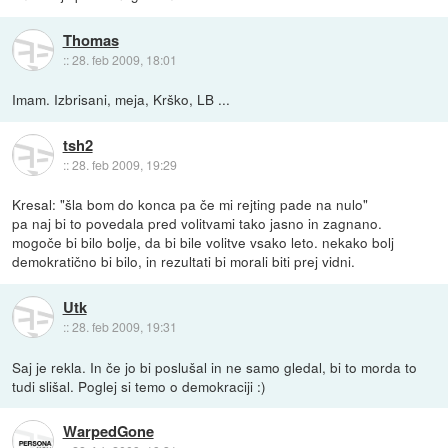
Thomas
::
28. feb 2009, 18:01
Imam. Izbrisani, meja, Krško, LB ...
tsh2
::
28. feb 2009, 19:29
Kresal: "šla bom do konca pa če mi rejting pade na nulo"
pa naj bi to povedala pred volitvami tako jasno in zagnano.
mogoče bi bilo bolje, da bi bile volitve vsako leto. nekako bolj
demokratično bi bilo, in rezultati bi morali biti prej vidni.
Utk
::
28. feb 2009, 19:31
Saj je rekla. In če jo bi poslušal in ne samo gledal, bi to morda to
tudi slišal. Poglej si temo o demokraciji :)
WarpedGone