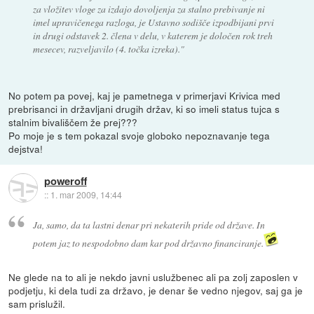
za vložitev vloge za izdajo dovoljenja za stalno prebivanje ni
imel upravičenega razloga, je Ustavno sodišče izpodbijani prvi
in drugi odstavek 2. člena v delu, v katerem je določen rok treh
mesecev, razveljavilo (4. točka izreka)."
No potem pa povej, kaj je pametnega v primerjavi Krivica med
prebrisanci in državljani drugih držav, ki so imeli status tujca s
stalnim bivališčem že prej???
Po moje je s tem pokazal svoje globoko nepoznavanje tega
dejstva!
poweroff
::
1. mar 2009, 14:44
Ja, samo, da ta lastni denar pri nekaterih pride od države. In
potem jaz to nespodobno dam kar pod državno financiranje.
Ne glede na to ali je nekdo javni uslužbenec ali pa zolj zaposlen v
podjetju, ki dela tudi za državo, je denar še vedno njegov, saj ga je
sam prislužil.