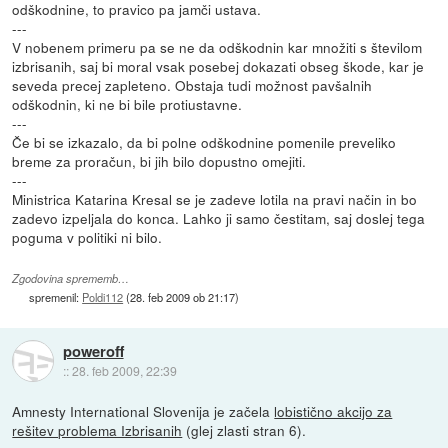
odškodnine, to pravico pa jamči ustava.
---
V nobenem primeru pa se ne da odškodnin kar množiti s številom
izbrisanih, saj bi moral vsak posebej dokazati obseg škode, kar je
seveda precej zapleteno. Obstaja tudi možnost pavšalnih
odškodnin, ki ne bi bile protiustavne.
---
Če bi se izkazalo, da bi polne odškodnine pomenile preveliko
breme za proračun, bi jih bilo dopustno omejiti.
---
Ministrica Katarina Kresal se je zadeve lotila na pravi način in bo
zadevo izpeljala do konca. Lahko ji samo čestitam, saj doslej tega
poguma v politiki ni bilo.
Zgodovina sprememb…
spremenil:
Poldi112
(
28. feb 2009 ob 21:17
)
poweroff
::
28. feb 2009, 22:39
Amnesty International Slovenija je začela
lobistično akcijo za
rešitev problema Izbrisanih
(glej zlasti stran 6).