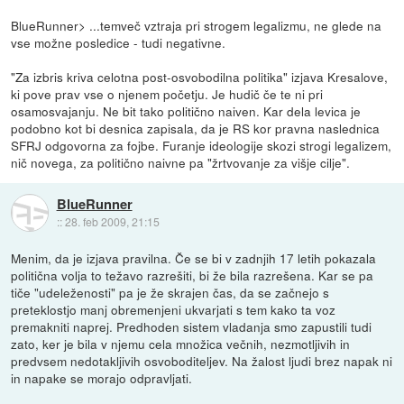
BlueRunner> ...temveč vztraja pri strogem legalizmu, ne glede na
vse možne posledice - tudi negativne.
"Za izbris kriva celotna post-osvobodilna politika" izjava Kresalove,
ki pove prav vse o njenem početju. Je hudič če te ni pri
osamosvajanju. Ne bit tako politično naiven. Kar dela levica je
podobno kot bi desnica zapisala, da je RS kor pravna naslednica
SFRJ odgovorna za fojbe. Furanje ideologije skozi strogi legalizem,
nič novega, za politično naivne pa "žrtvovanje za višje cilje".
BlueRunner
::
28. feb 2009, 21:15
Menim, da je izjava pravilna. Če se bi v zadnjih 17 letih pokazala
politična volja to težavo razrešiti, bi že bila razrešena. Kar se pa
tiče "udeleženosti" pa je že skrajen čas, da se začnejo s
preteklostjo manj obremenjeni ukvarjati s tem kako ta voz
premakniti naprej. Predhoden sistem vladanja smo zapustili tudi
zato, ker je bila v njemu cela množica večnih, nezmotljivih in
predvsem nedotakljivih osvoboditeljev. Na žalost ljudi brez napak ni
in napake se morajo odpravljati.