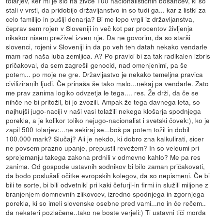
tolarjev, ker mi je šlo na živce 100 nacionalističnih bosancev, ki so
stali v vrsti, da pridobijo državljanstvo in so tudi ga... kar z listki za
celo familijo in pušlji denarja? Bi me lepo vrgli iz državljanstva,
čeprav sem rojen v Sloveniji in več kot par procentov življenja
nikakor nisem preživel izven nje. Da ne govorim, da so starši
slovenci, rojeni v Sloveniji in da po veh teh datah nekako vendarle
mam rad naša luba zemljica. A? Po pravici bi za tak radikalen izbris
pričakoval, da sem zagrešil genocid, nad omenjenimi, pa še
potem... po moje ne gre. Državljastvo je nekako temeljna pravica
civiliziranih ljudi. Če prinaša še tako malo...nekaj pa vendarle. Zato
me prav zanima logiko odvzetja le tega.... res. Že drži, da če se
nihče ne bi pritožil, bi jo zvozili. Ampak že tega davnega leta, so
najhujši jugo-naciji v naši vasi tolažili nekega klošarja spodnjega
porekla, a je kolikor toliko nejugo-nacionalist i svetski čovek:), ko je
zapil 500 tolarjev:...ne sekiraj se...boš pa potem tožil in dobil
100.000 mark? Slučaj? Ali je nekdo, ki dobro zna kalkulirati, sicer
ne povsem prazno upanje, prepustil revežem? In so veleumi pri
sprejemanju takega zakona prdnili v odmevno kahlo? Me pa res
zanima. Od gospode ustavnih sodnikov bi bilo zaman pričakovati,
da bodo poslušali očitke evropskih kolegov, da so nepismeni. Če bi
bili te sorte, bi bili odvetniki pri kaki čefurji-in firmi in služili miljone z
branjenjem domnevnih zlikovcev, izredno spodnjega in zgornjega
porekla, ki so imeli slovenske osebne pred vami...no in če rečem..
da nekateri pozlačene..tako ne boste verjeli:) Ti ustavni tiči morda