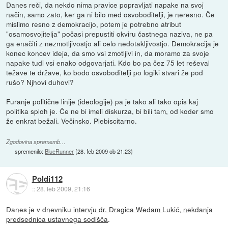
Danes reči, da nekdo nima pravice popravljati napake na svoj
način, samo zato, ker ga ni bilo med osvoboditelji, je neresno. Če
mislimo resno z demokracijo, potem je potrebno atribut
"osamosvojitelja" počasi prepustiti okviru častnega naziva, ne pa
ga enačiti z nezmotljivostjo ali celo nedotakljivostjo. Demokracija je
konec koncev ideja, da smo vsi zmotljivi in, da moramo za svoje
napake tudi vsi enako odgovarjati. Kdo bo pa čez 75 let reševal
težave te države, ko bodo osvoboditelji po logiki stvari že pod
rušo? Njhovi duhovi?
Furanje politične linije (ideologije) pa je tako ali tako opis kaj
politika sploh je. Če ne bi imeli diskurza, bi bili tam, od koder smo
že enkrat bežali. Večinsko. Plebiscitarno.
Zgodovina sprememb…
spremenilo:
BlueRunner
(
28. feb 2009 ob 21:23
)
Poldi112
::
28. feb 2009, 21:16
Danes je v dnevniku
intervju dr. Dragica Wedam Lukić, nekdanja
predsednica ustavnega sodišča
.