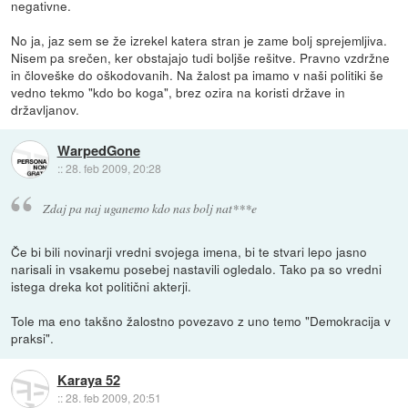
negativne.
No ja, jaz sem se že izrekel katera stran je zame bolj sprejemljiva.
Nisem pa srečen, ker obstajajo tudi boljše rešitve. Pravno vzdržne
in človeške do oškodovanih. Na žalost pa imamo v naši politiki še
vedno tekmo "kdo bo koga", brez ozira na koristi države in
državljanov.
WarpedGone
::
28. feb 2009, 20:28
Zdaj pa naj uganemo kdo nas bolj nat***e
Če bi bili novinarji vredni svojega imena, bi te stvari lepo jasno
narisali in vsakemu posebej nastavili ogledalo. Tako pa so vredni
istega dreka kot politični akterji.
Tole ma eno takšno žalostno povezavo z uno temo "Demokracija v
praksi".
Karaya 52
::
28. feb 2009, 20:51