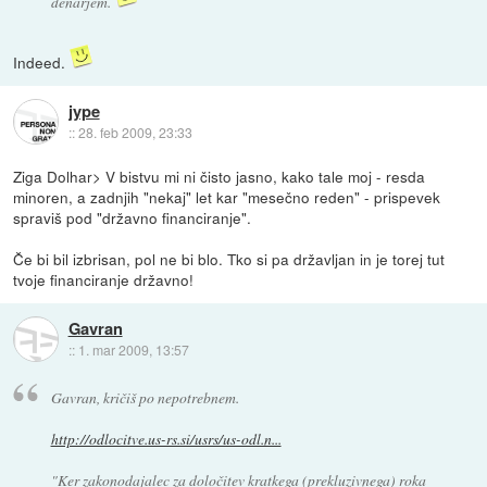
denarjem.
Indeed.
jype
::
28. feb 2009, 23:33
Ziga Dolhar> V bistvu mi ni čisto jasno, kako tale moj - resda
minoren, a zadnjih "nekaj" let kar "mesečno reden" - prispevek
spraviš pod "državno financiranje".
Če bi bil izbrisan, pol ne bi blo. Tko si pa državljan in je torej tut
tvoje financiranje državno!
Gavran
::
1. mar 2009, 13:57
Gavran, kričiš po nepotrebnem.
http://odlocitve.us-rs.si/usrs/us-odl.n...
"Ker zakonodajalec za določitev kratkega (prekluzivnega) roka