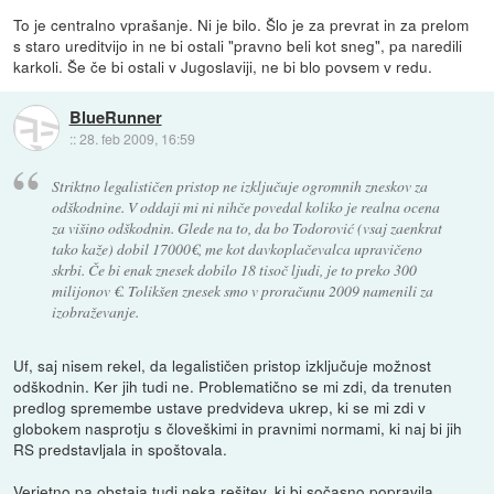
To je centralno vprašanje. Ni je bilo. Šlo je za prevrat in za prelom
s staro ureditvijo in ne bi ostali "pravno beli kot sneg", pa naredili
karkoli. Še če bi ostali v Jugoslaviji, ne bi blo povsem v redu.
BlueRunner
::
28. feb 2009, 16:59
Striktno legalističen pristop ne izključuje ogromnih zneskov za
odškodnine. V oddaji mi ni nihče povedal koliko je realna ocena
za višino odškodnin. Glede na to, da bo Todorović (vsaj zaenkrat
tako kaže) dobil 17000€, me kot davkoplačevalca upravičeno
skrbi. Če bi enak znesek dobilo 18 tisoč ljudi, je to preko 300
milijonov €. Tolikšen znesek smo v proračunu 2009 namenili za
izobraževanje.
Uf, saj nisem rekel, da legalističen pristop izključuje možnost
odškodnin. Ker jih tudi ne. Problematično se mi zdi, da trenuten
predlog spremembe ustave predvideva ukrep, ki se mi zdi v
globokem nasprotju s človeškimi in pravnimi normami, ki naj bi jih
RS predstavljala in spoštovala.
Verjetno pa obstaja tudi neka rešitev, ki bi sočasno popravila