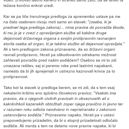
težava končno enkrat uredi.
Kar se pa tiče trenutnega predloga za spremembo ustave pa me
na čisto osebnem nivoju moti samo en stavek: "
(oseba, ki je
predmet tega predloga zakona)... nima pravice do povračila škode,
ki mu jo je v zvezi z opravljanjem službe ali kakšne druge
dejavnosti državnega organa s svojim protipravnim ravnanjem
"
storila oseba ali organ, ki je takšno službo ali dejavnost opravljala.
Ali s tem predlogom zakona priznavamo, da so državni organi
ravnali protipravno, hkrati pa oškodovanim odrekamo možnost
zahtevati povračilo pred našim sodiščem? Osebno se mi to zdi
umazana rešitev, saj si peremo roke pred lastnimi napakami,
namesto da bi jih sprejemali in ustrezno kaznovali krivce za to
protipravnost.
Tako kot ta stavek iz predloga berem, se mi zdi, da s tem vsaj
nekaterim kršimo eno splošno človekovo pravico: "
Vsakdo ima
pravico, da o njegovih civilnih pravicah in obveznostih ali o
kakršnihkoli kazenskih obtožbah zoper njega pravično in javno ter
v razumen roku odloča neodvisno in nepristransko z zakonom
" Priznavamo napako, hkrati pa v ustavi
ustanovljeno sodišče.
prepovedujemo prizadetim, da bi o stopnji prizadetosti odločalo
sodišče. Ali morda s tem ne delamo nove pravne napake, ki bi