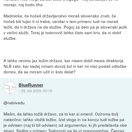
morejo, naj bodo tiho.
Madmicka, če hočeš državljanstvo moraš slovensko znati, če
hočeš biti tujec ti ni treba, vendar v tem primeru tudi ne moreš
težiti, da ti država ne da službe. Pogoj za delo pa je slovenski jezik
v večini služb. Torej je todorovič lahko čisto sam kriv, da ni dobil
službe.
A lahko recimo jaz tožim državo, ker nisem dobil mesta direktorja
NLB zato, ker sedaj nimam dovolj šol in ker mi niso poslali odločbe
domov, da se moram učit in šolo delat?
BlueRunner
::
28. feb 2009, 00:19
@nebivedu
Mislim, da lahko tožiš državo, za to kar si omenil. Oziroma bolj
natančno: lahko vložiš tožbo. Izid vloge in na koncu tudi tožbe pa
je odvisen (naj bi bil odvisen) od argumentov, ki jih predstavita obe
strani. Sodba v primeru Todorović pa še ni pravnomočna. Čeprav