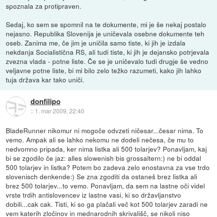
spoznala za protipraven.
Sedaj, ko sem se spomnil na te dokumente, mi je še nekaj postalo
nejasno. Republika Slovenija je uničevala osebne dokumente teh
oseb. Zanima me, če jim je uničila samo tiste, ki jih je izdala
nekdanja Socialistična RS, ali tudi tiste, ki jih je dejansko potrjevala
zvezna vlada - potne liste. Če se je uničevalo tudi drugje še vedno
veljavne potne liste, bi mi bilo zelo težko razumeti, kako jih lahko
tuja država kar tako uniči.
donfilipo
::
1. mar 2009, 22:40
BladeRunner nikomur ni mogoče odvzeti ničesar...česar nima. To
vemo. Ampak ali se lahko nekomu ne dodeli nečesa, če mu to
nedvomno pripada, ker nima listka ali 500 tolarjev? Ponavljam, kaj
bi se zgodilo če jaz: alles slowenish bis grossaltern:) ne bi oddal
500 tolarjev in listka? Potem bo zadeva zelo enostavna za vse trdo
slovenisch denkende:) Se zna zgoditi da ostaneš brez listka ali
brez 500 tolarjev...to vemo. Ponavljam, da sem na lastne oči videl
vrste trdih antislovencev iz lastne vasi, ki so državljanstvo
dobili...cak cak. Tisti, ki so ga plačali več kot 500 tolarjev zaradi ne
vem katerih zločinov in mednarodnih skrivališč, se nikoli niso