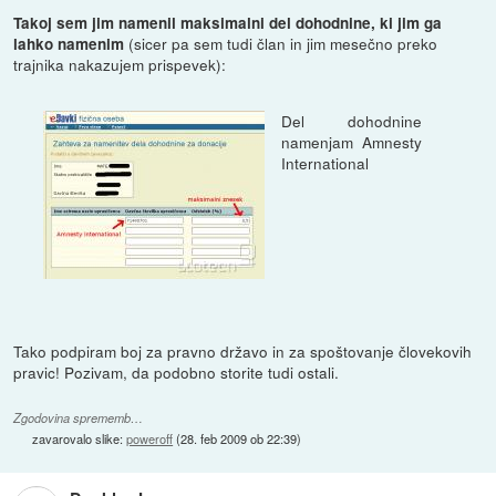
Takoj sem jim namenil maksimalni del dohodnine, ki jim ga
(sicer pa sem tudi član in jim mesečno preko
lahko namenim
trajnika nakazujem prispevek):
Del dohodnine
namenjam Amnesty
International
Tako podpiram boj za pravno državo in za spoštovanje človekovih
pravic! Pozivam, da podobno storite tudi ostali.
Zgodovina sprememb…
zavarovalo slike:
poweroff
(
28. feb 2009 ob 22:39
)