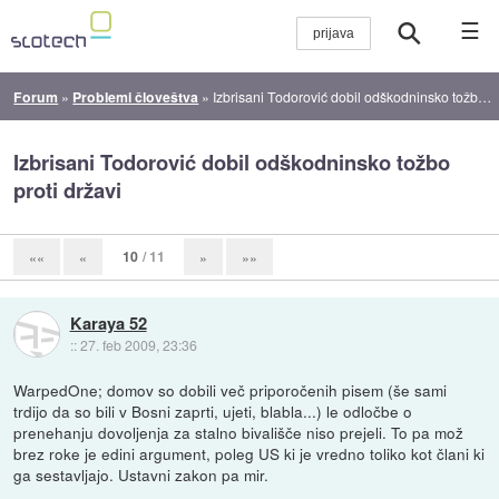
☰
Forum
»
Problemi človeštva
»
Izbrisani Todorović dobil odškodninsko tožbo proti državi
Izbrisani Todorović dobil odškodninsko tožbo
proti državi
10
/ 11
««
«
»
»»
Karaya 52
::
27. feb 2009, 23:36
WarpedOne; domov so dobili več priporočenih pisem (še sami
trdijo da so bili v Bosni zaprti, ujeti, blabla...) le odločbe o
prenehanju dovoljenja za stalno bivališče niso prejeli. To pa mož
brez roke je edini argument, poleg US ki je vredno toliko kot člani ki
ga sestavljajo. Ustavni zakon pa mir.