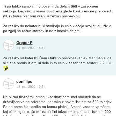
Ti pa lahko samo v info povem, da delam
v zasebnem
tudi
sektorju. Legalno, z vsemi dovoljenji glede konkurenčne prepovedi,
itd. in tudi s plačilom vseh ustreznih prispevkov.
Za razliko do nekaterih, ki študirajo in celo vlečejo svoj študij, živijo
pa zgolj na račun staršev in ne z lastnim delom...
Gregor P
::
1. mar 2009, 15:51
Za razliko od katerih? Čemu takšno posploševanje? Mar meniš, da
si ti ena redkih izjem, ki dela in to celo v zasebnem sektorju?!? LOL
donfilipo
::
1. mar 2009, 19:51
Ne bi rad filozofiral..ampak vseskozi sem imel občutek da se
državljanstvo ne odvzame, kar tako z novim listkom za 500 tolarjev.
Pa da bomo šlamastiko na koncu plačali. Ampak vseeno vprašam,
kaj bi se zgodilo, če teti na občini takrat ne bi prinesel listka in 500