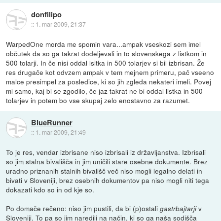
donfilipo
::
1. mar 2009, 21:37
WarpedOne morda me spomin vara...ampak vseskozi sem imel
občutek da so ga takrat dodeljevali in to slovenskega z listkom in
500 tolarji. In če nisi oddal lsitka in 500 tolarjev si bil izbrisan. Že
res drugače kot odvzem ampak v tem mejnem primeru, pač vseeno
malce presimpel za posledice, ki so jih zgleda nekateri imeli. Povej
mi samo, kaj bi se zgodilo, če jaz takrat ne bi oddal listka in 500
tolarjev in potem bo vse skupaj zelo enostavno za razumet.
BlueRunner
::
1. mar 2009, 21:49
To je res, vendar izbrisane niso izbrisali iz državljanstva. Izbrisali
so jim stalna bivališča in jim uničili stare osebne dokumente. Brez
uradno priznanih stalnih bivališč več niso mogli legalno delati in
bivati v Sloveniji, brez osebnih dokumentov pa niso mogli niti tega
dokazati kdo so in od kje so.
Po domače rečeno: niso jim pustili, da bi (p)ostali
v
gastrbajtarji
Sloveniji. To pa so jim naredili na način, ki so ga naša sodišča