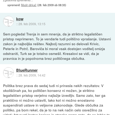
Zgodovina sprememb…
spremenil:
Modri dirkač
(
28. feb 2009 ob 08:33
)
kow
::
28. feb 2009, 13:15
Sem pogledal Trenja in sem mnenja, da je striktno legalističen
pristop neprimeren. To je vendarle tudi politično vprašanje. Ustavni
zakon je najboljša rešitev. Najbolj razumni so delovali Krivic,
Peterle in Potrč. Baroviča bi moral vsak dostojen voditelj omizja
odstraniti, Turk se je totalno osmešil. Kresalovi se vidi, da je
pravnica in je popolnoma brez političnega občutka.
BlueRunner
::
28. feb 2009, 14:42
Politika brez prava do sedaj tudi ni prinesla nekih rezultatov. V
okoliščinah pa, ko političen konsenz ni možen, je striktno
legalističen pristop verjetno najlažje izvedljiv. Samo zato, ker ga
praktično ni možno ustaviti, tako kot ni možno enostavno
suspendirati ustave in veljavne zakonodaje. Glede občutka za
politiko, pa bom rekel, da je to na nek način celo osvežilno za
videti: žrtvovati lastno kariero in stranko samo zato, da se lahko ta