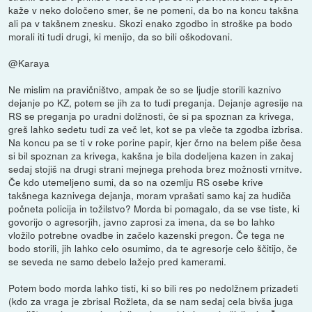
kaže v neko določeno smer, še ne pomeni, da bo na koncu takšna
ali pa v takšnem znesku. Skozi enako zgodbo in stroške pa bodo
morali iti tudi drugi, ki menijo, da so bili oškodovani.
@Karaya
Ne mislim na pravičništvo, ampak če so se ljudje storili kaznivo
dejanje po KZ, potem se jih za to tudi preganja. Dejanje agresije na
RS se preganja po uradni dolžnosti, če si pa spoznan za krivega,
greš lahko sedetu tudi za več let, kot se pa vleče ta zgodba izbrisa.
Na koncu pa se ti v roke porine papir, kjer črno na belem piše česa
si bil spoznan za krivega, kakšna je bila dodeljena kazen in zakaj
sedaj stojiš na drugi strani mejnega prehoda brez možnosti vrnitve.
Če kdo utemeljeno sumi, da so na ozemlju RS osebe krive
takšnega kaznivega dejanja, moram vprašati samo kaj za hudiča
počneta policija in tožilstvo? Morda bi pomagalo, da se vse tiste, ki
govorijo o agresorjih, javno zaprosi za imena, da se bo lahko
vložilo potrebne ovadbe in začelo kazenski pregon. Če tega ne
bodo storili, jih lahko celo osumimo, da te agresorje celo ščitijo, če
se seveda ne samo debelo lažejo pred kamerami.
Potem bodo morda lahko tisti, ki so bili res po nedolžnem prizadeti
(kdo za vraga je zbrisal Rožleta, da se nam sedaj cela bivša juga