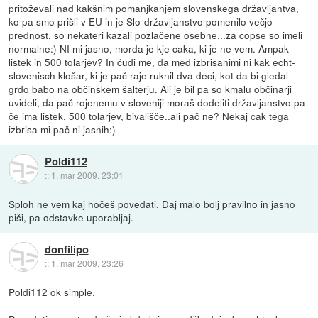
pritoževali nad kakšnim pomanjkanjem slovenskega državljantva,
ko pa smo prišli v EU in je Slo-državljanstvo pomenilo večjo
prednost, so nekateri kazali pozlačene osebne...za copse so imeli
normalne:) NI mi jasno, morda je kje caka, ki je ne vem. Ampak
listek in 500 tolarjev? In čudi me, da med izbrisanimi ni kak echt-
slovenisch klošar, ki je pač raje ruknil dva deci, kot da bi gledal
grdo babo na občinskem šalterju. Ali je bil pa so kmalu občinarji
uvideli, da pač rojenemu v sloveniji moraš dodeliti državljanstvo pa
če ima listek, 500 tolarjev, bivališče..ali pač ne? Nekaj cak tega
izbrisa mi pač ni jasnih:)
Poldi112
::
1. mar 2009, 23:01
Sploh ne vem kaj hočeš povedati. Daj malo bolj pravilno in jasno
piši, pa odstavke uporabljaj.
donfilipo
::
1. mar 2009, 23:26
Poldi112 ok simple.