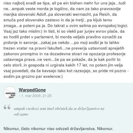
niso najbolj snađi se tipa, ali pa ein bishen mehr fur uns jaja...tudi
ne...ampak veste morda je logično, da nam za tako pravosodje
manjka slovenski Adolf..pa slovenski wermacht, pa Reich, da
smuča pod slovensko zastavo in da je tretji...pa kljub temu
zmaga...e potem pa ja. Do takrat u ovim selima po evropskoj logici.
Vsaj jaz tako mislim:) In tisti, ki so vlekli par jurjev evrov plače, da
so hodili prdet v parlament, bi morda veljalo pravilno označiti za
prdonje in seronje...zakaj pa nekdo ...po moji sodbi je to lahko
trezen vratar na pravni fakulteti...ne preverja ustavnosti sprejetih
zakonov promptno in na dozadevne stvari ne opozarja profesorje
ustavnega prava..ne vem...če pa se pokaže, da je kak portir to
celo storil..in gospoda ni urgirala kakih 17 let, no potem jim velja
vsaj povedati, da če kavsajo tako kot razsojajo, so pride mi pozno -
sodim pa grozno par exelence:)
WarpedGone
::
1. mar 2009, 21:25
ampak vseskozi sem imel občutek da se državljanstvo ne
odvzame
Nikomur, čisto nikomur niso odvzeli državljanstva. Nikomur.