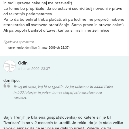
in tudi upravne cake naj me razsvetli:)
Le to me bo prepričalo, da so ustavni sodniki bolj nevedni v pravu
od takratnih parlametarcev.
Pa to da bo enkrat treba plačati, ali pa tudi ne, ne prepreči nobeno
strankarsko ali svetovno prepričanje. Samo pravo in pravne cake:)
Ali pa popoln bankrot države, kar pa si mislim ne želi nihče.
Zgodovina sprememb…
spremenilo:
donfilipo
(
1. mar 2009 ob 23:37
)
Odin
::
1. mar 2009, 23:37
donfilipo:
Povej mi samo, kaj bi se zgodilo, če jaz takrat ne bi oddal listka
in 500 tolarjev in potem bo vse skupaj zelo enostavno za
razumet.
Saj v Trenjih je bila ena gospa(slovenka) od katere sin je bil
"izbrisan" in so v 2 mesecih to uredili. Je rekla, da jo je stalo veliko
zivcev, ampak da ce je volja se dalo to uredit. Zgleda, da za