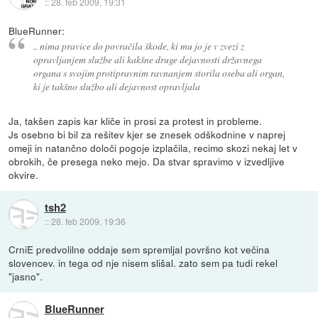
::
28. feb 2009, 19:31
BlueRunner:
.. nima pravice do povračila škode, ki mu jo je v zvezi z
opravljanjem službe ali kakšne druge dejavnosti državnega
organa s svojim protipravnim ravnanjem storila oseba ali organ,
ki je takšno službo ali dejavnost opravljala
Ja, takšen zapis kar kliče in prosi za protest in probleme.
Js osebno bi bil za rešitev kjer se znesek odškodnine v naprej
omeji in natančno določi pogoje izplačila, recimo skozi nekaj let v
obrokih, če presega neko mejo. Da stvar spravimo v izvedljive
okvire.
tsh2
::
28. feb 2009, 19:36
CrniE predvolilne oddaje sem spremljal površno kot večina
slovencev. in tega od nje nisem slišal. zato sem pa tudi rekel
"jasno".
BlueRunner