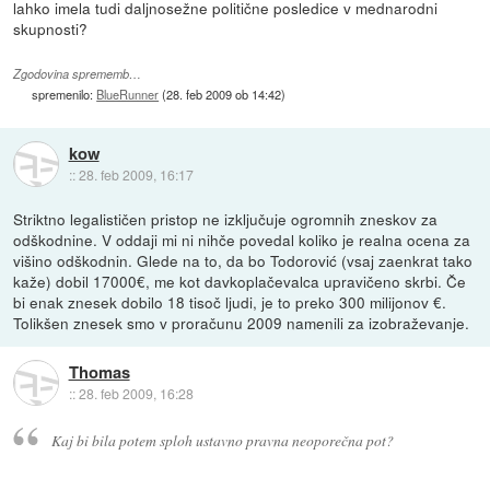
lahko imela tudi daljnosežne politične posledice v mednarodni
skupnosti?
Zgodovina sprememb…
spremenilo:
BlueRunner
(
28. feb 2009 ob 14:42
)
kow
::
28. feb 2009, 16:17
Striktno legalističen pristop ne izključuje ogromnih zneskov za
odškodnine. V oddaji mi ni nihče povedal koliko je realna ocena za
višino odškodnin. Glede na to, da bo Todorović (vsaj zaenkrat tako
kaže) dobil 17000€, me kot davkoplačevalca upravičeno skrbi. Če
bi enak znesek dobilo 18 tisoč ljudi, je to preko 300 milijonov €.
Tolikšen znesek smo v proračunu 2009 namenili za izobraževanje.
Thomas
::
28. feb 2009, 16:28
Kaj bi bila potem sploh ustavno pravna neoporečna pot?