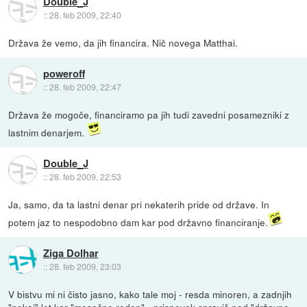
Double_J
::
28. feb 2009, 22:40
Država že vemo, da jih financira. Nič novega Matthai.
poweroff
::
28. feb 2009, 22:47
Država že mogoče, financiramo pa jih tudi zavedni posamezniki z
lastnim denarjem.
Double_J
::
28. feb 2009, 22:53
Ja, samo, da ta lastni denar pri nekaterih pride od države. In
potem jaz to nespodobno dam kar pod državno financiranje.
Ziga Dolhar
::
28. feb 2009, 23:03
V bistvu mi ni čisto jasno, kako tale moj - resda minoren, a zadnjih
"nekaj" let kar "mesečno reden" - prispevek spraviš pod "državno