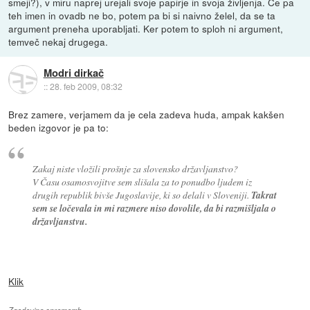
smeji?), v miru naprej urejali svoje papirje in svoja življenja. Če pa
teh imen in ovadb ne bo, potem pa bi si naivno želel, da se ta
argument preneha uporabljati. Ker potem to sploh ni argument,
temveč nekaj drugega.
Modri dirkač
::
28. feb 2009, 08:32
Brez zamere, verjamem da je cela zadeva huda, ampak kakšen
beden izgovor je pa to:
Z
akaj niste vložili prošnje za slovensko državljanstvo?
V Času osamosvojitve sem slišala za to ponudbo ljudem iz
drugih republik bivše Jugoslavije, ki so delali v Sloveniji.
Takrat
sem se ločevala in mi razmere niso dovolile, da bi razmišljala o
državljanstvu.
Klik