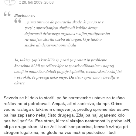
::
28. feb 2009, 20:03
BlueRunner:
.. nima pravice do povračila škode, ki mu jo je v
zvezi z opravljanjem službe ali kakšne druge
dejavnosti državnega organa s svojim protipravnim
ravnanjem storila oseba ali organ, ki je takšno
službo ali dejavnost opravljala
Ja, takšen zapis kar kliče in prosi za protest in probleme.
Js osebno bi bil za rešitev kjer se znesek odškodnine v naprej
omeji in natančno določi pogoje izplačila, recimo skozi nekaj let
v obrokih, če presega neko mejo. Da stvar spravimo v izvedljive
okvire.
Seveda se bi dalo to storiti, pa še spremembe ustave za takšno
rešitev ne bi potrebovali. Ampak, ali ni zanimivo, da npr. Grims
vedno razlaga o takšnem omejevanju, predlog spremembe ustave
pa ima zapisano nekaj čisto drugega. Zdaj pa naj uganemo kdo
nas bolj nat***e. Ena stran, ki trosi skrajno nestrpnost in grobe laži,
ali pa druga stran, ki ne želi iskati kompromisa, temveč vztraja pri
strogem legalizmu, ne glede na vse možne posledice - tudi