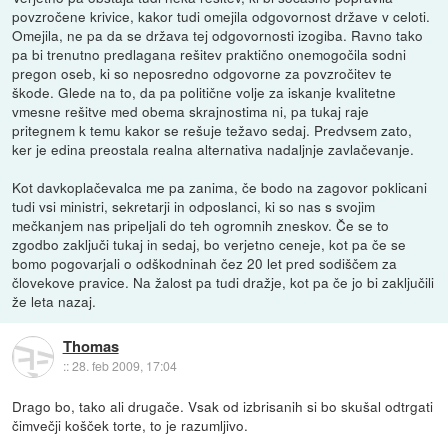
povzročene krivice, kakor tudi omejila odgovornost države v celoti.
Omejila, ne pa da se država tej odgovornosti izogiba. Ravno tako
pa bi trenutno predlagana rešitev praktično onemogočila sodni
pregon oseb, ki so neposredno odgovorne za povzročitev te
škode. Glede na to, da pa politične volje za iskanje kvalitetne
vmesne rešitve med obema skrajnostima ni, pa tukaj raje
pritegnem k temu kakor se rešuje težavo sedaj. Predvsem zato,
ker je edina preostala realna alternativa nadaljnje zavlačevanje.
Kot davkoplačevalca me pa zanima, če bodo na zagovor poklicani
tudi vsi ministri, sekretarji in odposlanci, ki so nas s svojim
mečkanjem nas pripeljali do teh ogromnih zneskov. Če se to
zgodbo zaključi tukaj in sedaj, bo verjetno ceneje, kot pa če se
bomo pogovarjali o odškodninah čez 20 let pred sodiščem za
človekove pravice. Na žalost pa tudi dražje, kot pa če jo bi zaključili
že leta nazaj.
Thomas
::
28. feb 2009, 17:04
Drago bo, tako ali drugače. Vsak od izbrisanih si bo skušal odtrgati
čimvečji košček torte, to je razumljivo.