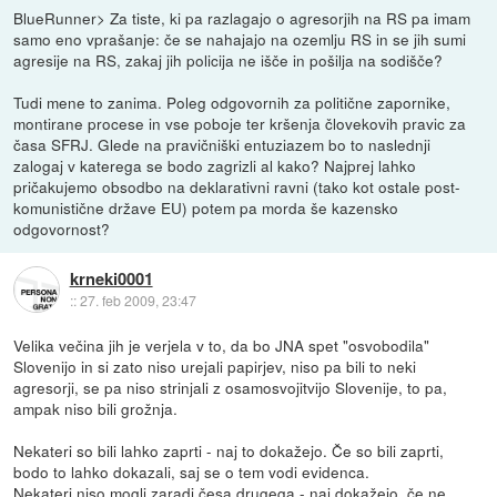
BlueRunner> Za tiste, ki pa razlagajo o agresorjih na RS pa imam
samo eno vprašanje: če se nahajajo na ozemlju RS in se jih sumi
agresije na RS, zakaj jih policija ne išče in pošilja na sodišče?
Tudi mene to zanima. Poleg odgovornih za politične zapornike,
montirane procese in vse poboje ter kršenja človekovih pravic za
časa SFRJ. Glede na pravičniški entuziazem bo to naslednji
zalogaj v katerega se bodo zagrizli al kako? Najprej lahko
pričakujemo obsodbo na deklarativni ravni (tako kot ostale post-
komunistične države EU) potem pa morda še kazensko
odgovornost?
krneki0001
::
27. feb 2009, 23:47
Velika večina jih je verjela v to, da bo JNA spet "osvobodila"
Slovenijo in si zato niso urejali papirjev, niso pa bili to neki
agresorji, se pa niso strinjali z osamosvojitvijo Slovenije, to pa,
ampak niso bili grožnja.
Nekateri so bili lahko zaprti - naj to dokažejo. Če so bili zaprti,
bodo to lahko dokazali, saj se o tem vodi evidenca.
Nekateri niso mogli zaradi česa drugega - naj dokažejo, če ne