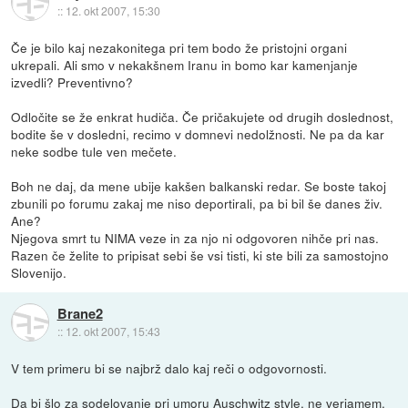
::
12. okt 2007, 15:30
Če je bilo kaj nezakonitega pri tem bodo že pristojni organi
ukrepali. Ali smo v nekakšnem Iranu in bomo kar kamenjanje
izvedli? Preventivno?
Odločite se že enkrat hudiča. Če pričakujete od drugih doslednost,
bodite še v dosledni, recimo v domnevi nedolžnosti. Ne pa da kar
neke sodbe tule ven mečete.
Boh ne daj, da mene ubije kakšen balkanski redar. Se boste takoj
zbunili po forumu zakaj me niso deportirali, pa bi bil še danes živ.
Ane?
Njegova smrt tu NIMA veze in za njo ni odgovoren nihče pri nas.
Razen če želite to pripisat sebi še vsi tisti, ki ste bili za samostojno
Slovenijo.
Brane2
::
12. okt 2007, 15:43
V tem primeru bi se najbrž dalo kaj reči o odgovornosti.
Da bi šlo za sodelovanje pri umoru Auschwitz style, ne verjamem.