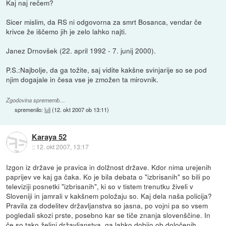
Kaj naj rečem?
Sicer mislim, da RS ni odgovorna za smrt Bosanca, vendar če
krivce že iščemo jih je zelo lahko najti.
Janez Drnovšek (22. april 1992 - 7. junij 2000).
P.S.:Najbolje, da ga tožite, saj vidite kakšne svinjarije so se pod
njim dogajale in česa vse je zmožen ta mirovnik.
Zgodovina sprememb…
spremenilo:
luli
(
12. okt 2007 ob 13:11
)
Karaya 52
::
12. okt 2007, 13:17
Izgon iz države je pravica in dolžnost države. Kdor nima urejenih
paprijev ve kaj ga čaka. Ko je bila debata o "izbrisanih" so bili po
televiziji posnetki "izbrisanih", ki so v tistem trenutku živeli v
Sloveniji in jamrali v kakšnem položaju so. Kaj dela naša policija?
Pravila za dodelitev državljanstva so jasna, po vojni pa so vsem
pogledali skozi prste, posebno kar se tiče znanja slovenščine. In
če so tako željni državljanstva, ga lahko dobijo ob določenih