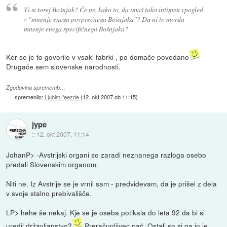
Ti si torej Bošnjak? Če ne, kako to, da imaš tako intimen vpogled
v "mnenje enega povprečnega Bošnjaka"? Da ni to morda
mnenje enega specifičnega Bošnjaka?
Ker se je to govorilo v vsaki fabrki , po domače povedano
Drugače sem slovenske narodnosti.
Zgodovina sprememb…
spremenilo:
LjubimPeezde
(
12. okt 2007 ob 11:15
)
jype
::
12. okt 2007, 11:14
JohanP> -Avstrijski organi so zaradi neznanega razloga osebo
predali Slovenskim organom.
Niti ne. Iz Avstrije se je vrnil sam - predvidevam, da je prišel z dela
v svoje stalno prebivališče.
LP> hehe še nekaj. Kje se je oseba potikala do leta 92 da bi si
uredil državljanstvo?
Preračunljivec pač. Ostali so si ga in je