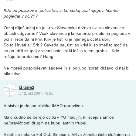
Kdo od politikov in policistov, si bo sedaj upal njegovi hčerko
pogledat v oči???
Zakaj ciljaš tukaj da je kriva Slovenska država oz. so slovenske
oblasti odgvorne? Vsak slovenec ji lahko brez problema pogleda v
oči in reče da ni kriv. Kriv je tisti ki je njenega očeta ubil.
So to Hrvati ali Srbi? Seveda ne, tisti so krivi ki so imeli to moč da
so ga ubili skupaj z vsemi ostalimi ki ležijo v tem grobu... Kdo
rešuje te probleme? Haag!
Ne moreš posploševati zadeve in si poljubo izbrati državo ki naj bi
bila kriva.
Brane2
::
12. okt 2007, 16:26
V bistvu je del pomisleka IMHO upravičen.
Malo čudno se berejo očitki v YU medijih, ki iščejo slamice
ne/pravičnosti drugih na kupu lastnih trupel.
Videti so nekako kot O.J. Simpson. Mrtva ženska čisto slučajno na