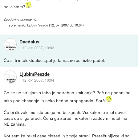
policistom?
Zgodovina sprememb…
spremenilo:
LjubimPeezde
(
12. okt 2007 ob 10:04
)
Daedalus
::
12. okt 2007, 10:03
Če si ti intelektualec...pol je ta naziv res nizko padel.
LjubimPeezde
::
12. okt 2007, 10:04
Če se ne strinjam s tabo je potrebno zmirjanje? Pač ne padam na
tako podjebavanje in neko bedno propagando. Sorči
Če bi človek imel status ga ne bi izgnali. Vsekakor je imel dovolj
časa da si ga uredi. Če si ga zaradi nekaterih zadev ni hotel me
NE zanima.
Kot sem že rekel case closed in zmoje strani. Preračunljivce ki so