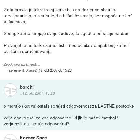
Zlato pravilo je takrat vsaj zame bilo da dokler se stvari ne
uredijo/umirijo, ni variante,d a bi šel čez mejo, ker mogoče ne boš
prišel nazaj.
Sedaj, ko Srbi urejajo svoje zadeve, te zgodbe prihajajo na dan.
Pa verjetno ne toliko zaradi tistih nesrečnikov ampak bolj zaradi
političnih obračunavanj...
Zgodovina sprememb…
spremenil:
Brane2
(
12. okt 2007 ob 15:23
)
borchi
::
12. okt 2007, 15:26
> morajo (kot vsi ostali) sprejeti odgovornost za LASTNE postopke
velja enako tudi za vse odgovorne, ki jih je naštel matthai?
verjameš, da morajo odgovarjati?
Keyser Soze