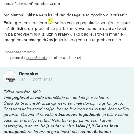
sedaj "izbrisani" ne objokujem
ps: Matthai: niti ne vem kaj bi rad dosegel s to zgodbo o izbrisanih.
Folku gre tema na jetra
Velika večina populacije za njih ne more
slišati (tisti drugi procent so pa itak neki wannabe mirovni aktivisti
in pa predvsem folk iz južnih krajev). Tko pač je. Povem mnenje
enega povprečnega državljanja kako gleda na to problematiko
Zgodovina sprememb…
spremenilo:
LjubimPeezde
(
12. okt 2007 ob 10:13
)
Daedalus
::
12. okt 2007, 10:13
Edino pravilno. IMO
Taki
paglavci
seveda izkoriščajo oz. so luknje v zakonu.
Časa da bi si uredili državljanstvo so imeli dovolj! To je kot prvo.
Sam vem kako stvari stojijo, ker se je okrog nas to tiste čase veliko
govorilo. Glavna skrb večine
bosancev in podobnih
je bila v tistem
času da si uredijo status! Nekateri si ga (iz ne vem katerih
raazlogov) niso oz. bolje rečeno: niso želeli (?)!! Še ena
leva
propaganda
na katero si ga intelektualci
samo obrišemo.