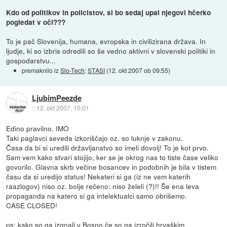
Kdo od politikov in policistov, si bo sedaj upal njegovi hčerko
pogledat v oči???
To je pač Slovenija, humana, evropska in civilizirana država. In
ljudje, ki so izbris odredili so še vedno aktivni v slovenski politiki in
gospodarstvu...
premaknilo iz
Slo-Tech
:
STASI
(
12. okt 2007 ob 09:55
)
LjubimPeezde
::
12. okt 2007, 10:01
Edino pravilno. IMO
Taki paglavci seveda izkoriščajo oz. so luknje v zakonu.
Časa da bi si uredili državljanstvo so imeli dovolj! To je kot prvo.
Sam vem kako stvari stojijo, ker se je okrog nas to tiste čase veliko
govorilo. Glavna skrb večine bosancev in podobnih je bila v tistem
času da si uredijo status! Nekateri si ga (iz ne vem katerih
raazlogov) niso oz. bolje rečeno: niso želeli (?)!! Še ena leva
propaganda na katero si ga intelektualci samo obrišemo.
CASE CLOSED!
ps: kako so ga izgnali v Bosno če so ga izročili hrvaškim