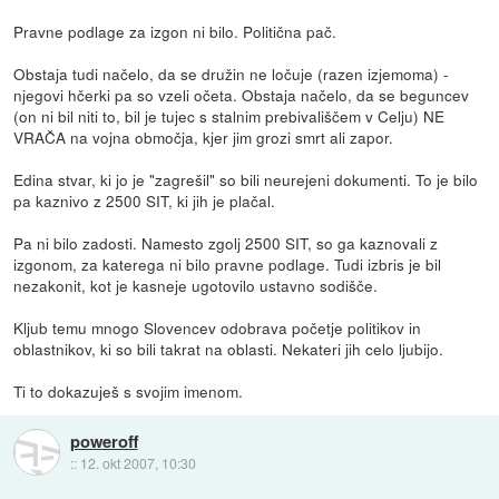
Pravne podlage za izgon ni bilo. Politična pač.
Obstaja tudi načelo, da se družin ne ločuje (razen izjemoma) -
njegovi hčerki pa so vzeli očeta. Obstaja načelo, da se beguncev
(on ni bil niti to, bil je tujec s stalnim prebivališčem v Celju) NE
VRAČA na vojna območja, kjer jim grozi smrt ali zapor.
Edina stvar, ki jo je "zagrešil" so bili neurejeni dokumenti. To je bilo
pa kaznivo z 2500 SIT, ki jih je plačal.
Pa ni bilo zadosti. Namesto zgolj 2500 SIT, so ga kaznovali z
izgonom, za katerega ni bilo pravne podlage. Tudi izbris je bil
nezakonit, kot je kasneje ugotovilo ustavno sodišče.
Kljub temu mnogo Slovencev odobrava početje politikov in
oblastnikov, ki so bili takrat na oblasti. Nekateri jih celo ljubijo.
Ti to dokazuješ s svojim imenom.
poweroff
::
12. okt 2007, 10:30