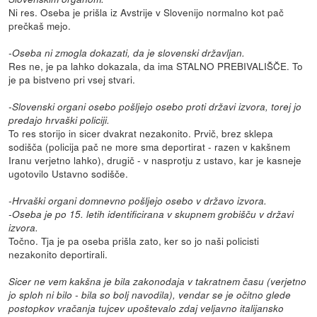
Ni res. Oseba je prišla iz Avstrije v Slovenijo normalno kot pač
prečkaš mejo.
-Oseba ni zmogla dokazati, da je slovenski državljan.
Res ne, je pa lahko dokazala, da ima STALNO PREBIVALIŠČE. To
je pa bistveno pri vsej stvari.
-Slovenski organi osebo pošljejo osebo proti državi izvora, torej jo
predajo hrvaški policiji.
To res storijo in sicer dvakrat nezakonito. Prvič, brez sklepa
sodišča (policija pač ne more sma deportirat - razen v kakšnem
Iranu verjetno lahko), drugič - v nasprotju z ustavo, kar je kasneje
ugotovilo Ustavno sodišče.
-Hrvaški organi domnevno pošljejo osebo v državo izvora.
-Oseba je po 15. letih identificirana v skupnem grobišču v državi
izvora.
Točno. Tja je pa oseba prišla zato, ker so jo naši policisti
nezakonito deportirali.
Sicer ne vem kakšna je bila zakonodaja v takratnem času (verjetno
jo sploh ni bilo - bila so bolj navodila), vendar se je očitno glede
postopkov vračanja tujcev upoštevalo zdaj veljavno italijansko