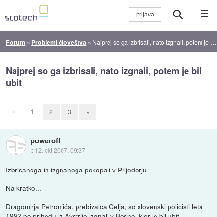
☰
Forum
»
Problemi človeštva
»
Najprej so ga izbrisali, nato izgnali, potem je bil ubit
Najprej so ga izbrisali, nato izgnali, potem je bil
ubit
«
1
2
3
»
poweroff
::
12. okt 2007, 09:37
Izbrisanega in izgnanega pokopali v Prijedorju
Na kratko...
Dragomirja Petronjića, prebivalca Celja, so slovenski policisti leta
1992 po prihodu iz Avstrije izgnali v Bosno, kjer je bil ubit.