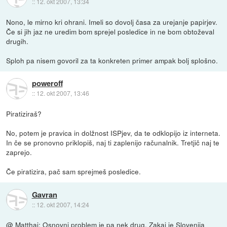
::
12. okt 2007, 13:34
Nono, le mirno kri ohrani. Imeli so dovolj časa za urejanje papirjev.
Če si jih jaz ne uredim bom sprejel posledice in ne bom obtoževal
drugih.
Sploh pa nisem govoril za ta konkreten primer ampak bolj splošno.
poweroff
::
12. okt 2007, 13:46
Piratiziraš?
No, potem je pravica in dolžnost ISPjev, da te odklopijo iz interneta.
In če se pronovno priklopiš, naj ti zaplenijo računalnik. Tretjič naj te
zaprejo.
Če piratizira, pač sam sprejmeš posledice.
Gavran
::
12. okt 2007, 14:24
@ Matthai: Osnovni problem je pa nek drug. Zakaj je Slovenija