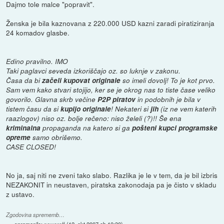
Dajmo tole malce "popravit".
Ženska je bila kaznovana z 220.000 USD kazni zaradi piratiziranja
24 komadov glasbe.
Edino pravilno. IMO
Taki paglavci seveda izkoriščajo oz. so luknje v zakonu.
Časa da bi
začeli kupovat originale
so imeli dovolj! To je kot prvo.
Sam vem kako stvari stojijo, ker se je okrog nas to tiste čase veliko
govorilo. Glavna skrb večine
P2P piratov
in podobnih je bila v
tistem času da si
kupijo originale
! Nekateri si
jih
(iz ne vem katerih
raazlogov) niso oz. bolje rečeno: niso želeli (?)!! Še ena
kriminalna
propaganda na katero si ga
pošteni kupci programske
opreme
samo obrišemo.
CASE CLOSED!
No ja, saj niti ne zveni tako slabo. Razlika je le v tem, da je bil izbris
NEZAKONIT in neustaven, piratska zakonodaja pa je čisto v skladu
z ustavo.
Zgodovina sprememb…
spremenilo:
poweroff
(
12. okt 2007 ob 10:30
)