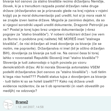
bivanje kot osnovo za stalno bivališče recimo državljanu Nemčije,
človek, ki je s trenutkom razpada postal državljan neke druge
države (državljanstvo se je priznavalo glede na krej rojstva v rojstni
knjigi) pa je moral dokumentacijo pač urediti, kot si jo mora vsak ki
se znajde izven lastne države. Mogoče je zanimivo dejstvo, da so
si njegovi sorodniki uspeli urediti dokumente, Dragomir Petronjić pa
ne? Postal je torej tujec brez urejene dokumentacije (=brez
pogojev za "stalno bivališče"). V nobeni civilizirani državi (ne vem
za Burmo in podobne prej naštete) NE MOREŠ imeti "stalnega
bivališča", če nisi državljan ali imaš dovoljenje za bivanje (če se
motim, me popravite). Državljanstva ni imel (bil je očitno državljan
BiH), dovoljenja za bivanje pa tudi ne. Na osnovi česa bi torej
lahko v novonastali Republiki Sloveniji imel "stalno bivališče"?
Slovenija je tudi zakonodajo o tujcih povzela po vzoru
demokratičnih držav. Ali bi morala Slovenija avtomatsko VSEM
podeliti državljanstva (kot osnovo za "stalno bivališče") - tudi tistim
ki tega niso hoteli??? Podeliti status tujca z dovoljenjem za bivanje
- tudi tistim ki so se hoteli izseliti??? Kako naj država uredi
evidence rezidentov, če se ti ob spremembi (in vseh obvestilih po
medijih) ne odzovejo?
Brane2
::
12. okt 2007, 14:58