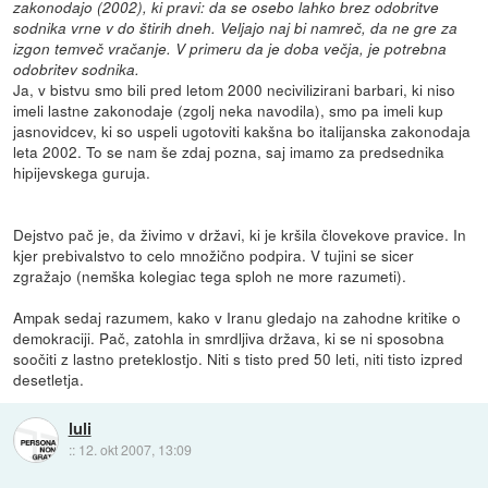
zakonodajo (2002), ki pravi: da se osebo lahko brez odobritve
sodnika vrne v do štirih dneh. Veljajo naj bi namreč, da ne gre za
izgon temveč vračanje. V primeru da je doba večja, je potrebna
odobritev sodnika.
Ja, v bistvu smo bili pred letom 2000 necivilizirani barbari, ki niso
imeli lastne zakonodaje (zgolj neka navodila), smo pa imeli kup
jasnovidcev, ki so uspeli ugotoviti kakšna bo italijanska zakonodaja
leta 2002. To se nam še zdaj pozna, saj imamo za predsednika
hipijevskega guruja.
Dejstvo pač je, da živimo v državi, ki je kršila človekove pravice. In
kjer prebivalstvo to celo množično podpira. V tujini se sicer
zgražajo (nemška kolegiac tega sploh ne more razumeti).
Ampak sedaj razumem, kako v Iranu gledajo na zahodne kritike o
demokraciji. Pač, zatohla in smrdljiva država, ki se ni sposobna
soočiti z lastno preteklostjo. Niti s tisto pred 50 leti, niti tisto izpred
desetletja.
luli
::
12. okt 2007, 13:09