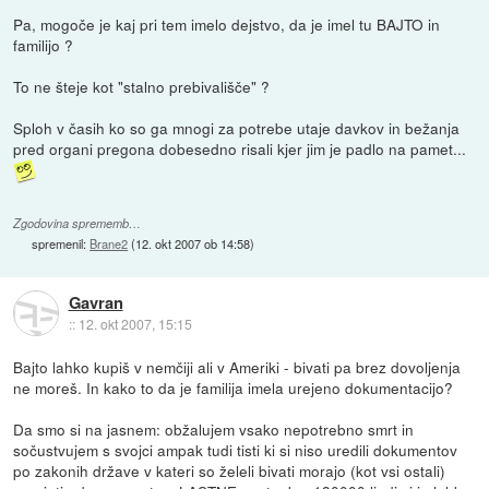
Pa, mogoče je kaj pri tem imelo dejstvo, da je imel tu BAJTO in
familijo ?
To ne šteje kot "stalno prebivališče" ?
Sploh v časih ko so ga mnogi za potrebe utaje davkov in bežanja
pred organi pregona dobesedno risali kjer jim je padlo na pamet...
Zgodovina sprememb…
spremenil:
Brane2
(
12. okt 2007 ob 14:58
)
Gavran
::
12. okt 2007, 15:15
Bajto lahko kupiš v nemčiji ali v Ameriki - bivati pa brez dovoljenja
ne moreš. In kako to da je familija imela urejeno dokumentacijo?
Da smo si na jasnem: obžalujem vsako nepotrebno smrt in
sočustvujem s svojci ampak tudi tisti ki si niso uredili dokumentov
po zakonih države v kateri so želeli bivati morajo (kot vsi ostali)