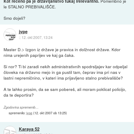
Pomembno je
Kot rečeno pa je državljanstvo tukaj irelevantno.
le STALNO PREBIVALIŠČE.
Smo dojeli?
jype
::
12. okt 2007, 13:24
Master D.> Izgon iz države je pravica in dolžnost države. Kdor
nima urejenih paprijev ve kaj ga čaka.
Si nor? Ti bi zaradi nekih administrativnih spodrsljajev kar odpeljal
človeka na državno mejo in ga pustil tam, čeprav ima pri nas v
lastni nepremičnino, v kateri ima prijavljeno stalno prebivališče?
A te lahko prosim, da se sam pobereš, ali moram poklicat policijo,
da te deportira?
Zgodovina sprememb…
spremenilo:
jype
(
12. okt 2007 ob 13:25
)
Karaya 52