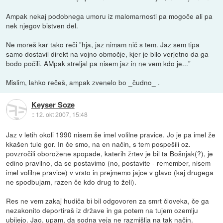
Ampak nekaj podobnega umoru iz malomarnosti pa mogoče ali pa
nek njegov bistven del.
Ne moreš kar tako reči "hja, jaz nimam nič s tem. Jaz sem tipa
samo dostavil direkt na vojno območje, kjer je bilo verjetno da ga
bodo počili. AMpak streljal pa nisem jaz in ne vem kdo je..."
Mislim, lahko rečeš, ampak zvenelo bo _čudno_ .
Keyser Soze
::
12. okt 2007, 15:48
Jaz v letih okoli 1990 nisem še imel volilne pravice. Jo je pa imel že
kkašen tule gor. In če smo, na en način, s tem pospešili oz.
povzročili oborožene spopade, katerih žrtev je bil ta Bošnjak(?), je
edino pravilno, da se postavimo (no, postavite - remember, nisem
imel volilne pravice) v vrsto in prejmemo jajce v glavo (kaj drugega
ne spodbujam, razen če kdo drug to želi).
Res ne vem zakaj hudiča bi bil odgovoren za smrt človeka, če ga
nezakonito deportiraš iz države in ga potem na tujem ozemlju
ubijejo. Jao, upam, da sodna veja ne razmišlja na tak način.