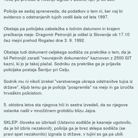
Policija se sedaj spreneveda, da podatkov o tem ni, ker naj bi
evidenco o odstranjenih tujcih vodili šele od leta 1997.
Obstaja pa policijska zabeležka s točnim datumom in krajem
prečkanja meje: Dragomir Petronjić je odšel iz Slovenije ob 17.10
čez mejni prehod Rogatec dne 3. 9. 1992.
Obstaja tudi dokument celjskega sodišča za prekrške o tem, da je
bil Petronjić zaradi "neurejenih dokumentov" kaznovan z 2500 SIT
kazni, ki jo je takoj plačal. Sodniku za prekrške ga je prijavila
policijska postaja Šentjur pri Celju.
Sodnik mu ni nikoli izrekel "varstvenega ukrepa odstranitve tujca iz
države", kljub temu ga je policija "pospremila" na mejo in ga izročila
hrvaškim policistom.
5. oktobra letos sta njegova hči in sestra izvedeli, da so njegove
ostanke našli v množičnem grobišču blizu Jajca.
SKLEP: človeka so izbrisali (Ustavno sodišče je kasneje ugotovilo,
da je bil izbris nezakonit), policija ga je brez sklepa sodišča (se
pravi spet nezakonito) izgnala iz države, v tujini so ga pa ubili.