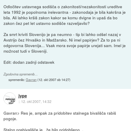
Odločitev ustavnega sodišča o zakonitosti/nezakonitosti ureditve
leta 1992 je popolnoma irelevantna - zakonodaja je bila kakršna je
bila. Ali lahko kršiš zakon kakor se komu dvigne in upaš da bo
zakon čez pet let ustavno sodišče razveljavilo?
Za smrt kriviti Slovenijo je pa neumno - tip bi lahko odšel nazaj v
Avstrijo čez Hrvaško in Madžarsko. Ni imel papirjev? Za to pa ni
odgovorna Slovenija... Vsak mora svoje papirje urejati sam. Imel je
možnost tudi v Sloveniji.
Edit: dodan zadnji odstavek
Zgodovina sprememb…
spremenilo:
Gavran
(
12. okt 2007 ob 14:27
)
jype
::
12. okt 2007, 14:32
Gavran> Res je, ampak za pridobitev stalnega bivališča rabiš
pogoje.
Stalno prebivališče je _že bilo pridobljeno_.