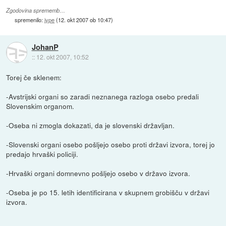
Zgodovina sprememb…
spremenilo:
jype
(
12. okt 2007 ob 10:47
)
JohanP
::
12. okt 2007, 10:52
Torej če sklenem:
-Avstrijski organi so zaradi neznanega razloga osebo predali
Slovenskim organom.
-Oseba ni zmogla dokazati, da je slovenski državljan.
-Slovenski organi osebo pošljejo osebo proti državi izvora, torej jo
predajo hrvaški policiji.
-Hrvaški organi domnevno pošljejo osebo v državo izvora.
-Oseba je po 15. letih identificirana v skupnem grobišču v državi
izvora.