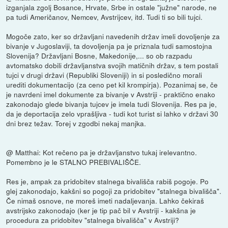
izganjala zgolj Bosance, Hrvate, Srbe in ostale "južne" narode, ne
pa tudi Američanov, Nemcev, Avstrijcev, itd. Tudi ti so bili tujci.
Mogoče zato, ker so državljani navedenih držav imeli dovoljenje za
bivanje v Jugoslaviji, ta dovoljenja pa je priznala tudi samostojna
Slovenija? Državljani Bosne, Makedonije,... so ob razpadu
avtomatsko dobili državljanstva svojih matičnih držav, s tem postali
tujci v drugi državi (Republiki Sloveniji) in si posledično morali
urediti dokumentacijo (za ceno pet kil krompirja). Pozanimaj se, če
je navrdeni imel dokumente za bivanje v Avstriji - praktično enako
zakonodajo glede bivanja tujcev je imela tudi Slovenija. Res pa je,
da je deportacija zelo vprašljiva - tudi kot turist si lahko v državi 30
dni brez težav. Torej v zgodbi nekaj manjka.
@ Matthai: Kot rečeno pa je državljanstvo tukaj irelevantno.
Pomembno je le STALNO PREBIVALIŠČE.
Res je, ampak za pridobitev stalnega bivališča rabiš pogoje. Po
glej zakonodajo, kakšni so pogoji za pridobitev "stalnega bivališča".
Če nimaš osnove, ne moreš imeti nadaljevanja. Lahko čekiraš
avstrijsko zakonodajo (ker je tip pač bil v Avstriji - kakšna je
procedura za pridobitev "stalnega bivališča" v Avstriji?