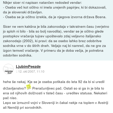
Nikjer sicer ni napisan natančen redosled vendar:
- Oseba več kot očitno ni imela urejenih papirjev, ki bi dokazovali,
da je slovenski državljan.
- Oseba se je očitno izrekla, da je njegova izvorna država Bosna.
Sicer ne vem kakšna je bila zakonodaja v takratnem času (verjetno
jo sploh ni bilo - bila so bolj navodila), vendar se je očitno glede
postopkov vračanja tujcev upoštevalo zdaj veljavno italijansko
zakonodajo (2002), ki pravi: da se osebo lahko brez odobritve
sodnika vrne v do štirih dneh. Veljajo naj bi namreč, da ne gre za
izgon temveč vračanje. V primeru da je doba večja, je potrebna
odobritev sodnika.
LjubimPeezde
::
12. okt 2007, 11:10
hehe še nekaj. Kje se je oseba potikala do leta 92 da bi si uredil
državljanstvo?
Preračunljivec pač. Ostali so si ga in je bila to
ena od njihovih dolžnosti v tisteč času - ureditev statusa. Nekateri
pač niso.
Lepo se izmuznil vojni v Sloveniji in čakal nekje na toplem v Avstriji
ali Nemčiji pri sorodnikih.