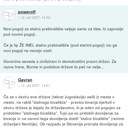
poweroff
::
12. okt 2007, 14:32
Novi pogoji za stalno prebivališče veljajo samo za tiste, ki zaprosijo
pod novimi pogoji.
Če je tip ŽE IMEL stalno prebivališče (pod starimi pogoji) mu ga
novi pogoji ne morejo vzeti.
Govorimo seveda o civilizirani in demokratični pravni državi. Za
razne Irane, Burme in podobne države to pač ne velja...
Gavran
::
12. okt 2007, 14:51
Če se v okviru ene države (takrat Jugoslavije) seliš iz mesta v
mesto, ne rabiš "stalnega bivališča" - pravico bivanja kjerkoli v
okviru države je dajalo že državljanstvo, ki je eden od pogojev za
pridobitev "stalnega bivališča". Tujci pa so pridobili dovoljenje za
bivanje in na osnovi tega dovoljenja dobili "stalno bivališče" (recimo
državljani Nemčije). Ob razpadu je Slovenija priznala dovoljenja za