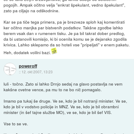
pogojih. Ampak očitno velja "enkrat špekulant, vedno špekulant",
zato pa ciljajo na odškodnine.
Kar se pa tiče tega primera, pa je brezveze sploh kaj komentirati
ker očitno manjka par bistvenih podatkov. Takšne zgodbe lahko
berem vsak dan v rumenem tisku. Je pa bil takrat dober predlog,
da bi ustanovili komisijo, ki bi ocenila komu se je dejansko zgodila
krivica. Lahko sklepamo da so hoteli vse "pripeljati" v enem paketu.
Heh, dodatek volilni bazi.
poweroff
::
12. okt 2007, 13:23
luli - točno. Zato si lahko Drnjo sedaj na glavo postavlja ne vem
kakšne cvetne vence, pa mu to ne bo nič pomagalo.
Imamo pa tukaj še druge. Ve se, kdo je bil notranji minister. Ve se,
kdo je bil v vodstvo policije in MNZ. Ve se, kdo je bil obrambni
minister (in šef tajne službe MO), ve se, kdo je bil šef VIS.
Vse to se ve.