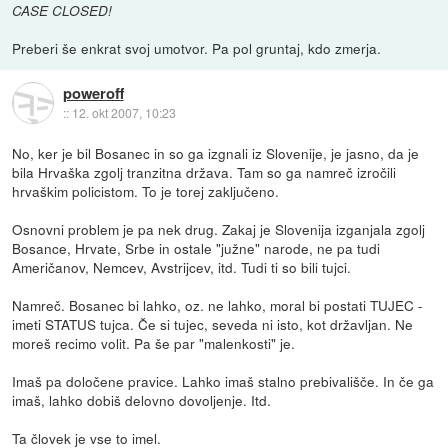
CASE CLOSED!
Preberi še enkrat svoj umotvor. Pa pol gruntaj, kdo zmerja.
poweroff
::
12. okt 2007, 10:23
No, ker je bil Bosanec in so ga izgnali iz Slovenije, je jasno, da je
bila Hrvaška zgolj tranzitna država. Tam so ga namreč izročili
hrvaškim policistom. To je torej zaključeno.
Osnovni problem je pa nek drug. Zakaj je Slovenija izganjala zgolj
Bosance, Hrvate, Srbe in ostale "južne" narode, ne pa tudi
Američanov, Nemcev, Avstrijcev, itd. Tudi ti so bili tujci.
Namreč. Bosanec bi lahko, oz. ne lahko, moral bi postati TUJEC -
imeti STATUS tujca. Če si tujec, seveda ni isto, kot državljan. Ne
moreš recimo volit. Pa še par "malenkosti" je.
Imaš pa določene pravice. Lahko imaš stalno prebivališče. In če ga
imaš, lahko dobiš delovno dovoljenje. Itd.
Ta človek je vse to imel.