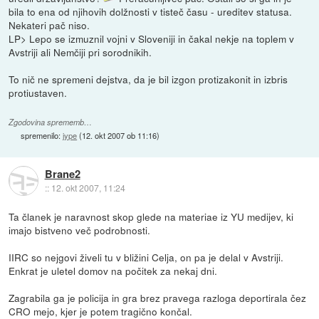
bila to ena od njihovih dolžnosti v tisteč času - ureditev statusa.
Nekateri pač niso.
LP> Lepo se izmuznil vojni v Sloveniji in čakal nekje na toplem v
Avstriji ali Nemčiji pri sorodnikih.
To nič ne spremeni dejstva, da je bil izgon protizakonit in izbris
protiustaven.
Zgodovina sprememb…
spremenilo:
jype
(
12. okt 2007 ob 11:16
)
Brane2
::
12. okt 2007, 11:24
Ta članek je naravnost skop glede na materiae iz YU medijev, ki
imajo bistveno več podrobnosti.
IIRC so nejgovi živeli tu v bližini Celja, on pa je delal v Avstriji.
Enkrat je uletel domov na počitek za nekaj dni.
Zagrabila ga je policija in gra brez pravega razloga deportirala čez
CRO mejo, kjer je potem tragično končal.