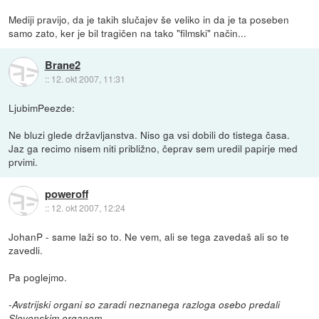
Mediji pravijo, da je takih slučajev še veliko in da je ta poseben
samo zato, ker je bil tragičen na tako "filmski" način...
Brane2
::
12. okt 2007, 11:31
LjubimPeezde:
Ne bluzi glede državljanstva. Niso ga vsi dobili do tistega časa.
Jaz ga recimo nisem niti približno, čeprav sem uredil papirje med
prvimi.
poweroff
::
12. okt 2007, 12:24
JohanP - same laži so to. Ne vem, ali se tega zavedaš ali so te
zavedli.
Pa poglejmo.
-Avstrijski organi so zaradi neznanega razloga osebo predali
Slovenskim organom.