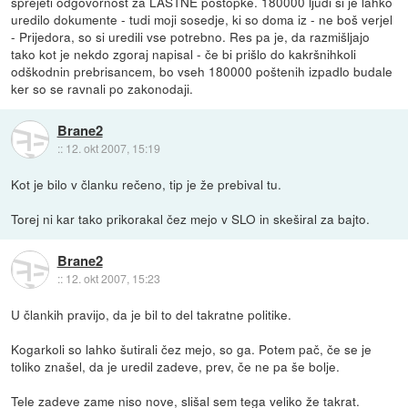
sprejeti odgovornost za LASTNE postopke. 180000 ljudi si je lahko
uredilo dokumente - tudi moji sosedje, ki so doma iz - ne boš verjel
- Prijedora, so si uredili vse potrebno. Res pa je, da razmišljajo
tako kot je nekdo zgoraj napisal - če bi prišlo do kakršnihkoli
odškodnin prebrisancem, bo vseh 180000 poštenih izpadlo budale
ker so se ravnali po zakonodaji.
Brane2
::
12. okt 2007, 15:19
Kot je bilo v članku rečeno, tip je že prebival tu.
Torej ni kar tako prikorakal čez mejo v SLO in skeširal za bajto.
Brane2
::
12. okt 2007, 15:23
U člankih pravijo, da je bil to del takratne politike.
Kogarkoli so lahko šutirali čez mejo, so ga. Potem pač, če se je
toliko znašel, da je uredil zadeve, prev, če ne pa še bolje.
Tele zadeve zame niso nove, slišal sem tega veliko že takrat.