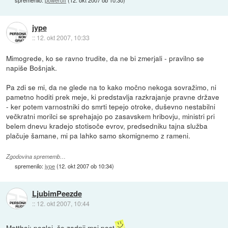
jype
::
12. okt 2007, 10:33
Mimogrede, ko se ravno trudite, da ne bi zmerjali - pravilno se
napiše Bošnjak.
Pa zdi se mi, da ne glede na to kako močno nekoga sovražimo, ni
pametno hoditi prek meje, ki predstavlja razkrajanje pravne države
- ker potem varnostniki do smrti tepejo otroke, duševno nestabilni
večkratni morilci se sprehajajo po zasavskem hribovju, ministri pri
belem dnevu kradejo stotisoče evrov, predsedniku tajna služba
plačuje šamane, mi pa lahko samo skomignemo z rameni.
Zgodovina sprememb…
spremenilo:
jype
(
12. okt 2007 ob 10:34
)
LjubimPeezde
::
12. okt 2007, 10:44
Matthai: poglej, še zadnji moj post