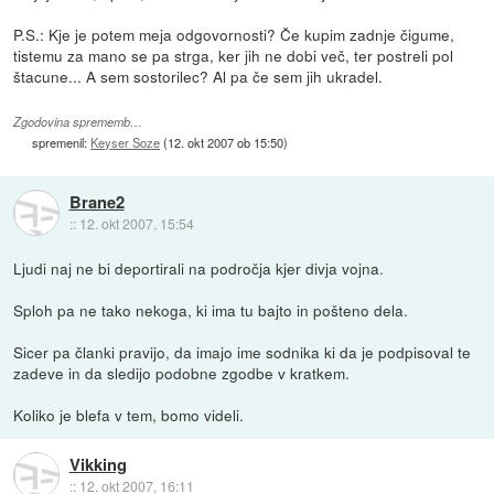
P.S.: Kje je potem meja odgovornosti? Če kupim zadnje čigume,
tistemu za mano se pa strga, ker jih ne dobi več, ter postreli pol
štacune... A sem sostorilec? Al pa če sem jih ukradel.
Zgodovina sprememb…
spremenil:
Keyser Soze
(
12. okt 2007 ob 15:50
)
Brane2
::
12. okt 2007, 15:54
Ljudi naj ne bi deportirali na področja kjer divja vojna.
Sploh pa ne tako nekoga, ki ima tu bajto in pošteno dela.
Sicer pa članki pravijo, da imajo ime sodnika ki da je podpisoval te
zadeve in da sledijo podobne zgodbe v kratkem.
Koliko je blefa v tem, bomo videli.
Vikking
::
12. okt 2007, 16:11