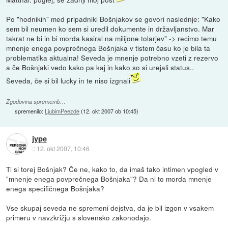
Po "hodnikih" med pripadniki Bošnjakov se govori naslednje: "Kako
sem bil neumen ko sem si uredil dokumente in državljanstvo. Mar
takrat ne bi in bi morda kasiral na milijone tolarjev" -> recimo temu
mnenje enega povprečnega Bošnjaka v tistem času ko je bila ta
problematika aktualna! Seveda je mnenje potrebno vzeti z rezervo
a če Bošnjaki vedo kako pa kaj in kako so si urejali status..
Seveda, če si bil lucky in te niso izgnali
Zgodovina sprememb…
spremenilo:
LjubimPeezde
(
12. okt 2007 ob 10:45
)
jype
::
12. okt 2007, 10:46
Ti si torej Bošnjak? Če ne, kako to, da imaš tako intimen vpogled v
"mnenje enega povprečnega Bošnjaka"? Da ni to morda mnenje
enega specifičnega Bošnjaka?
Vse skupaj seveda ne spremeni dejstva, da je bil izgon v vsakem
primeru v navzkrižju s slovensko zakonodajo.