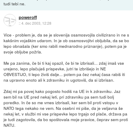
tudi tebi ne.
poweroff
::
4. dec 2003, 12:28
Vice - problem je, da se je slovenija osamosvojila civilizirano in ne s
kakšnim vojaškim udarom. In je ob osamosvojitvi obljubila, da se bo
lepo obnašala (ker smo rabili mednarodno priznanje), potem pa je
svoje obljube požrla.
Me pa zanima, če bi ti kaj opazil, če bi te izbrisali... zdaj imaš vse
urejeno, lepo plačuješ prispevke, jutri te izbrišejo in NE
OBVESTIJO, ti lepo živiš dalje... potem pa čez nekaj časa rabiš iti
na upravno enoto ali k zdravniku in ugotoviš, da si izbrisan.
Zdaj mi pa povej kako pogosto hodiš na UE in k zdravniku. Jaz
sem bil na UE pred nekaj leti, pri zdravniku pa sem tudi bolj
poredko. In če so me vmes izbrisali, ker sem bil proti vstopu v
NATO tega nekako ne vem. Na osebni mi piše, da je veljavna še
nekaj let, v službi mi vse prispevke lepo trgajo od plače, država pa
je tudi zagotovila, da bo spoštovala moje pravice, čeprav sem proti
NATU.