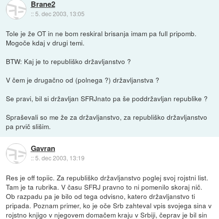
Brane2
::
5. dec 2003, 13:05
Tole je že OT in ne bom reskiral brisanja imam pa full pripomb.
Mogoče kdaj v drugi temi.
BTW: Kaj je to republiško državljanstvo ?
V čem je drugačno od (polnega ?) državljanstva ?
Se pravi, bil si državljan SFRJnato pa še poddržavljan republike ?
Spraševali so me že za državljanstvo, za republiško državljanstvo
pa prvič slišim.
Gavran
::
5. dec 2003, 13:19
Res je off topiic. Za republiško državljanstvo poglej svoj rojstni list.
Tam je ta rubrika. V času SFRJ pravno to ni pomenilo skoraj nič.
Ob razpadu pa je bilo od tega odvisno, katero državljanstvo ti
pripada. Poznam primer, ko je oče Srb zahteval vpis svojega sina v
rojstno knjigo v njegovem domačem kraju v Srbiji, čeprav je bil sin