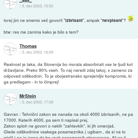
::
5. dec 2003, 15:50
torej jim ne smemo več govorit "
", ampak "
"?
izbrisani
nevpisani
btw: res me zanima kako je bilo s tem?
Thomas
::
5. dec 2003, 16:09
Realnost je taka, da Slovenija bo morala absorbirati vse te ljudi kot
državljane. Preko 90% vseh. To naj naredi zdaj takoj, v zameno za
odpoved odškodnin. To je obojestransko sprejemljiv kompromis, ki
ga predlagam - in to čimprej!
MrStein
::
5. dec 2003, 17:06
Gavran : Tehnični zakon se nanaša na okoli 4000 izbrisanih, ne pa
17000. Katerih 4000, pa sem ti napisal prej.
Zakon sploh ne govori o nekih "zahtevkih", ki jih omenjaš.
Glede odškodnine vsakega posameznika ( ugibam , da si na to
mislil ) pa je jasno da bo vsak posameznik obravnavan. Ali pa ti