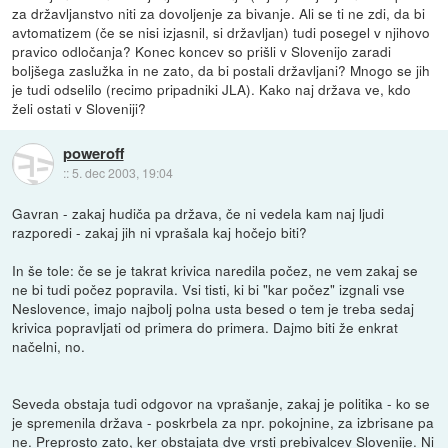
za državljanstvo niti za dovoljenje za bivanje. Ali se ti ne zdi, da bi
avtomatizem (če se nisi izjasnil, si državljan) tudi posegel v njihovo
pravico odločanja? Konec koncev so prišli v Slovenijo zaradi
boljšega zaslužka in ne zato, da bi postali državljani? Mnogo se jih
je tudi odselilo (recimo pripadniki JLA). Kako naj država ve, kdo
želi ostati v Sloveniji?
poweroff
::
5. dec 2003, 19:04
Gavran - zakaj hudiča pa država, če ni vedela kam naj ljudi
razporedi - zakaj jih ni vprašala kaj hočejo biti?
In še tole: če se je takrat krivica naredila počez, ne vem zakaj se
ne bi tudi počez popravila. Vsi tisti, ki bi "kar počez" izgnali vse
Neslovence, imajo najbolj polna usta besed o tem je treba sedaj
krivica popravljati od primera do primera. Dajmo biti že enkrat
načelni, no.
Seveda obstaja tudi odgovor na vprašanje, zakaj je politika - ko se
je spremenila država - poskrbela za npr. pokojnine, za izbrisane pa
ne. Preprosto zato, ker obstajata dve vrsti prebivalcev Slovenije. Ni