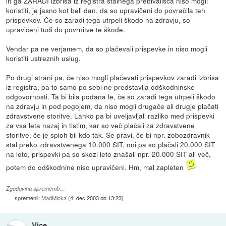
in ga ZARADI izbrisa iz registra stalnega prebivališča niso mogli
koristiti, je jasno kot beli dan, da so upravičeni do povračila teh
prispevkov. Če so zaradi tega utrpeli škodo na zdravju, so
upravičeni tudi do povrnitve te škode.
Vendar pa ne verjamem, da so plačevali prispevke in niso mogli
koristiti ustreznih uslug.
Po drugi strani pa, če niso mogli plačevati prispevkov zaradi izbrisa
iz registra, pa to samo po sebi ne predstavlja odškodninske
odgovornosti. Ta bi bila podana le, če so zaradi tega utrpeli škodo
na zdravju in pod pogojem, da niso mogli drugače ali drugje plačati
zdravstvene storitve. Lahko pa bi uveljavljali razliko med prispevki
za vsa leta nazaj in tistim, kar so več plačali za zdravstvene
storitve, če je sploh bil kdo tak. Se pravi, če bi npr. zobozdravnik
stal preko zdravstvenega 10.000 SIT, oni pa so plačali 20.000 SIT
na leto, prispevki pa so skozi leto znašali npr. 20.000 SIT ali več,
potem do odškodnine niso upravičeni. Hm, mal zapleten
Zgodovina sprememb…
spremenil:
MadMicka
(
4. dec 2003 ob 13:23
)
Vice