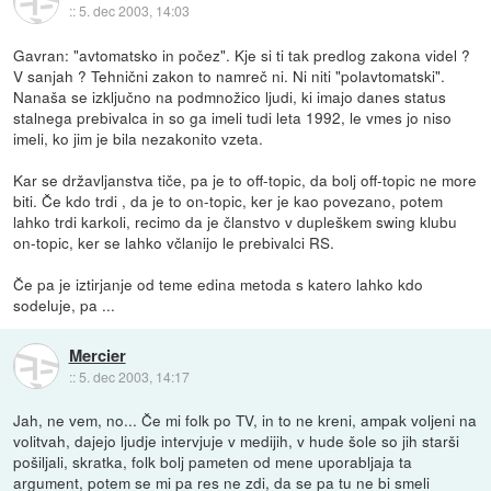
::
5. dec 2003, 14:03
Gavran: "avtomatsko in počez". Kje si ti tak predlog zakona videl ?
V sanjah ? Tehnični zakon to namreč ni. Ni niti "polavtomatski".
Nanaša se izključno na podmnožico ljudi, ki imajo danes status
stalnega prebivalca in so ga imeli tudi leta 1992, le vmes jo niso
imeli, ko jim je bila nezakonito vzeta.
Kar se državljanstva tiče, pa je to off-topic, da bolj off-topic ne more
biti. Če kdo trdi , da je to on-topic, ker je kao povezano, potem
lahko trdi karkoli, recimo da je članstvo v dupleškem swing klubu
on-topic, ker se lahko včlanijo le prebivalci RS.
Če pa je iztirjanje od teme edina metoda s katero lahko kdo
sodeluje, pa ...
Mercier
::
5. dec 2003, 14:17
Jah, ne vem, no... Če mi folk po TV, in to ne kreni, ampak voljeni na
volitvah, dajejo ljudje intervjuje v medijih, v hude šole so jih starši
pošiljali, skratka, folk bolj pameten od mene uporabljaja ta
argument, potem se mi pa res ne zdi, da se pa tu ne bi smeli