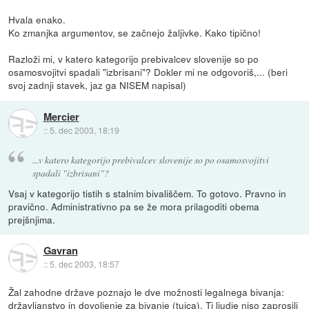
Hvala enako.
Ko zmanjka argumentov, se začnejo žaljivke. Kako tipično!
Razloži mi, v katero kategorijo prebivalcev slovenije so po
osamosvojitvi spadali "izbrisani"? Dokler mi ne odgovoriš,... (beri
svoj zadnji stavek, jaz ga NISEM napisal)
Mercier
::
5. dec 2003, 18:19
...v katero kategorijo prebivalcev slovenije so po osamosvojitvi
spadali "izbrisani"?
Vsaj v kategorijo tistih s stalnim bivališčem. To gotovo. Pravno in
pravično. Administrativno pa se že mora prilagoditi obema
prejšnjima.
Gavran
::
5. dec 2003, 18:57
Žal zahodne države poznajo le dve možnosti legalnega bivanja:
državljanstvo in dovoljenje za bivanje (tujca). Ti ljudje niso zaprosili