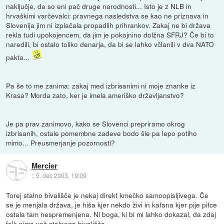
naključje, da so eni pač druge narodnosti... Isto je z NLB in
hrvaškimi varčevalci: pravnega nasledstva se kao ne priznava in
Slovenija jim ni izplačala propadlih prihrankov. Zakaj ne bi država
rekla tudi upokojencem, da jim je pokojnino dolžna SFRJ? Če bi to
naredili, bi ostalo toliko denarja, da bi se lahko včlanili v dva NATO
pakta...
Pa še to me zanima: zakaj med izbrisanimi ni moje znanke iz
Krasa? Morda zato, ker je imela ameriško državljanstvo?
Je pa prav zanimovo, kako se Slovenci prepriramo okrog
izbrisanih, ostale pomembne zadeve bodo šle pa lepo potiho
mimo... Preusmerjanje pozornosti?
Mercier
::
5. dec 2003, 19:09
Torej stalno bivališče je nekaj direkt kmečko samoopisljivega. Če
se je menjala država, je hiša kjer nekdo živi in kafana kjer pije pifce
ostala tam nespremenjena. Ni boga, ki bi mi lahko dokazal, da zdaj
folk nima več stalnega bivališča.