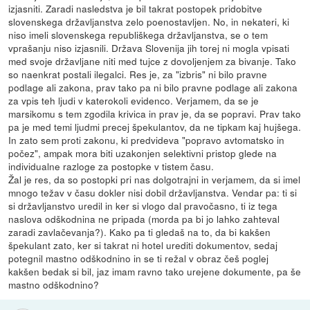
izjasniti. Zaradi nasledstva je bil takrat postopek pridobitve
slovenskega državljanstva zelo poenostavljen. No, in nekateri, ki
niso imeli slovenskega republiškega državljanstva, se o tem
vprašanju niso izjasnili. Država Slovenija jih torej ni mogla vpisati
med svoje državljane niti med tujce z dovoljenjem za bivanje. Tako
so naenkrat postali ilegalci. Res je, za "izbris" ni bilo pravne
podlage ali zakona, prav tako pa ni bilo pravne podlage ali zakona
za vpis teh ljudi v katerokoli evidenco. Verjamem, da se je
marsikomu s tem zgodila krivica in prav je, da se popravi. Prav tako
pa je med temi ljudmi precej špekulantov, da ne tipkam kaj hujšega.
In zato sem proti zakonu, ki predvideva "popravo avtomatsko in
počez", ampak mora biti uzakonjen selektivni pristop glede na
individualne razloge za postopke v tistem času.
Žal je res, da so postopki pri nas dolgotrajni in verjamem, da si imel
mnogo težav v času dokler nisi dobil državljanstva. Vendar pa: ti si
si državljanstvo uredil in ker si vlogo dal pravočasno, ti iz tega
naslova odškodnina ne pripada (morda pa bi jo lahko zahteval
zaradi zavlačevanja?). Kako pa ti gledaš na to, da bi kakšen
špekulant zato, ker si takrat ni hotel urediti dokumentov, sedaj
potegnil mastno odškodnino in se ti režal v obraz češ poglej
kakšen bedak si bil, jaz imam ravno tako urejene dokumente, pa še
mastno odškodnino?