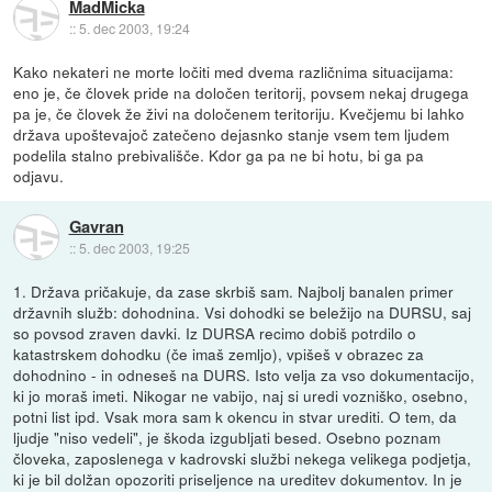
MadMicka
::
5. dec 2003, 19:24
Kako nekateri ne morte ločiti med dvema različnima situacijama:
eno je, če človek pride na določen teritorij, povsem nekaj drugega
pa je, če človek že živi na določenem teritoriju. Kvečjemu bi lahko
država upoštevajoč zatečeno dejasnko stanje vsem tem ljudem
podelila stalno prebivališče. Kdor ga pa ne bi hotu, bi ga pa
odjavu.
Gavran
::
5. dec 2003, 19:25
1. Država pričakuje, da zase skrbiš sam. Najbolj banalen primer
državnih služb: dohodnina. Vsi dohodki se beležijo na DURSU, saj
so povsod zraven davki. Iz DURSA recimo dobiš potrdilo o
katastrskem dohodku (če imaš zemljo), vpišeš v obrazec za
dohodnino - in odneseš na DURS. Isto velja za vso dokumentacijo,
ki jo moraš imeti. Nikogar ne vabijo, naj si uredi vozniško, osebno,
potni list ipd. Vsak mora sam k okencu in stvar urediti. O tem, da
ljudje "niso vedeli", je škoda izgubljati besed. Osebno poznam
človeka, zaposlenega v kadrovski službi nekega velikega podjetja,
ki je bil dolžan opozoriti priseljence na ureditev dokumentov. In je