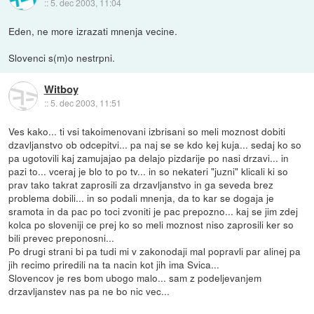
::
5. dec 2003, 11:04
Eden, ne more izrazati mnenja vecine.
Slovenci s(m)o nestrpni.
Witboy
::
5. dec 2003, 11:51
Ves kako... ti vsi takoimenovani izbrisani so meli moznost dobiti
dzavljanstvo ob odcepitvi... pa naj se se kdo kej kuja... sedaj ko so
pa ugotovili kaj zamujajao pa delajo pizdarije po nasi drzavi... in
pazi to... vceraj je blo to po tv... in so nekateri "juzni" klicali ki so
prav tako takrat zaprosili za drzavljanstvo in ga seveda brez
problema dobili... in so podali mnenja, da to kar se dogaja je
sramota in da pac po toci zvoniti je pac prepozno... kaj se jim zdej
kolca po sloveniji ce prej ko so meli moznost niso zaprosili ker so
bili prevec preponosni...
Po drugi strani bi pa tudi mi v zakonodaji mal popravli par alinej pa
jih recimo priredili na ta nacin kot jih ima Svica...
Slovencov je res bom ubogo malo... sam z podeljevanjem
drzavljanstev nas pa ne bo nic vec...