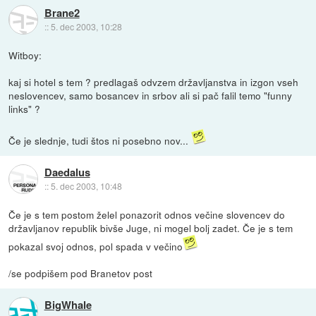
Brane2
::
5. dec 2003, 10:28
Witboy:
kaj si hotel s tem ? predlagaš odvzem državljanstva in izgon vseh
neslovencev, samo bosancev in srbov ali si pač falil temo "funny
links" ?
Če je slednje, tudi štos ni posebno nov...
Daedalus
::
5. dec 2003, 10:48
Če je s tem postom želel ponazorit odnos večine slovencev do
državljanov republik bivše Juge, ni mogel bolj zadet. Če je s tem
pokazal svoj odnos, pol spada v večino
/se podpišem pod Branetov post
BigWhale