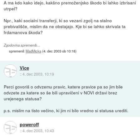
A ma kdo kako idejo, kakšno premoženjsko škodo bi lahko izbrisani
utrpel?
Npr., kaki socialni transferji, ki so vezani zgolj na stalno
prebivališče, mislim da ne obstajajo. Kje bi se lahko skrivala ta
frdamanova škoda?
Zgodovina sprememb…
spremenil:
MadMicka
(
4. dec 2003 ob 10:18
)
Vice
::
4. dec 2003, 10:19
Perci govoriš o odvzemu pravic, katere pravice pa so jim bile
odvzete za katere so še bili upravičeni v NOVI državi brez
urejenega statusa?
p.s. mislim na tisto večino, ki jim ni bilo vredno si statusa urediti.
poweroff
::
4. dec 2003, 10:43