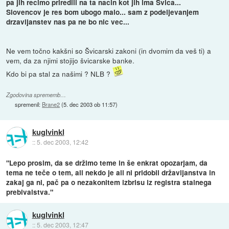
pa jih recimo priredili na ta nacin kot jih ima Svica...
Slovencov je res bom ubogo malo... sam z podeljevanjem
drzavljanstev nas pa ne bo nic vec...
Ne vem točno kakšni so Švicarski zakoni (in dvomim da veš ti) a
vem, da za njimi stojijo švicarske banke.
Kdo bi pa stal za našimi ? NLB ?
Zgodovina sprememb…
spremenil:
Brane2
(
5. dec 2003 ob 11:57
)
kuglvinkl
::
5. dec 2003, 12:42
"Lepo prosim, da se držimo teme in še enkrat opozarjam, da
tema ne teče o tem, ali nekdo je ali ni pridobil državljanstva in
zakaj ga ni, pač pa o nezakonitem izbrisu iz registra stalnega
prebivalstva."
kuglvinkl
::
5. dec 2003, 12:47