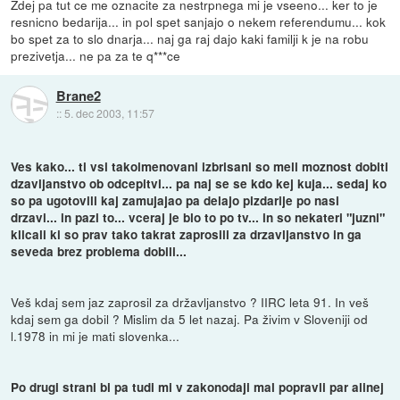
Zdej pa tut ce me oznacite za nestrpnega mi je vseeno... ker to je
resnicno bedarija... in pol spet sanjajo o nekem referendumu... kok
bo spet za to slo dnarja... naj ga raj dajo kaki familji k je na robu
prezivetja... ne pa za te q***ce
Brane2
::
5. dec 2003, 11:57
Ves kako... ti vsi takoimenovani izbrisani so meli moznost dobiti
dzavljanstvo ob odcepitvi... pa naj se se kdo kej kuja... sedaj ko
so pa ugotovili kaj zamujajao pa delajo pizdarije po nasi
drzavi... in pazi to... vceraj je blo to po tv... in so nekateri "juzni"
klicali ki so prav tako takrat zaprosili za drzavljanstvo in ga
seveda brez problema dobili...
Veš kdaj sem jaz zaprosil za državljanstvo ? IIRC leta 91. In veš
kdaj sem ga dobil ? Mislim da 5 let nazaj. Pa živim v Sloveniji od
l.1978 in mi je mati slovenka...
Po drugi strani bi pa tudi mi v zakonodaji mal popravli par alinej