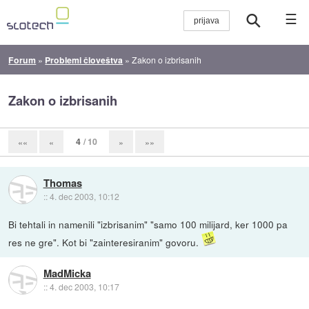
☰
Forum
»
Problemi človeštva
»
Zakon o izbrisanih
Zakon o izbrisanih
4
/ 10
««
«
»
»»
Thomas
::
4. dec 2003, 10:12
Bi tehtali in namenili "izbrisanim" "samo 100 milijard, ker 1000 pa
res ne gre". Kot bi "zainteresiranim" govoru.
MadMicka
::
4. dec 2003, 10:17