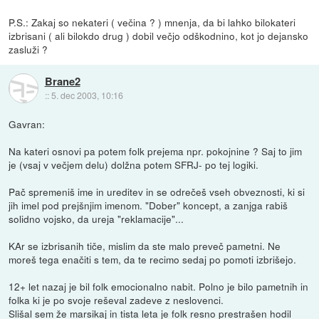
P.S.: Zakaj so nekateri ( večina ? ) mnenja, da bi lahko bilokateri
izbrisani ( ali bilokdo drug ) dobil večjo odškodnino, kot jo dejansko
zasluži ?
Brane2
::
5. dec 2003, 10:16
Gavran:
Na kateri osnovi pa potem folk prejema npr. pokojnine ? Saj to jim
je (vsaj v večjem delu) dolžna potem SFRJ- po tej logiki.
Pač spremeniš ime in ureditev in se odrečeš vseh obveznosti, ki si
jih imel pod prejšnjim imenom. "Dober" koncept, a zanjga rabiš
solidno vojsko, da ureja "reklamacije"...
KAr se izbrisanih tiče, mislim da ste malo preveč pametni. Ne
moreš tega enačiti s tem, da te recimo sedaj po pomoti izbrišejo.
12+ let nazaj je bil folk emocionalno nabit. Polno je bilo pametnih in
folka ki je po svoje reševal zadeve z neslovenci.
Slišal sem že marsikaj in tista leta je folk resno prestrašen hodil