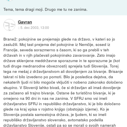
Tema, tema dragi moji. Drugo me tu ne zanima.
Gavran
::
5. dec 2003, 13:00
Brane2: pokojnine se prejemajo glede na državo, v kateri so jo
zaslužili. Moj tast prejema del pokojnine iz Nemčije, sosed iz
Francije, seveda sorazmerno s časom, ki so ga prebili v teh
državah in v njih plačevali pokojninsko zavarovanje. Zato imajo
države sklenjene meddržavne sporazume in te sporazume je (kot
tudi druge mednarodne obveznosti) sprejela tudi Slovenija. Torej
tega ne mešaj z državljanstvom ali dovoljenjem za bivanje. Brisanje
takrat ni bilo izvedeno po pomoti. Bilo je posledica dejstva, da
nekaterih ljudi ni bilo mogoče vključiti v nobeno zakonsko določeno
skupino. V Sloveniji lahko bivaš, če si državljan ali imaš dovoljenje
za začasno ali trajno bivanje. Ostane še turistično bivanje, ki je
omejeno na 90 dni in nas ne zanima. V SFRJ smo vsi imeli
državljanstvo SFRJ in republiško državljanstvo, ki je bilo določeno
glede na kraj vpisa v rojstno knjigo (obstojajo izjeme). Ko je
Slovenija postala samostojna država, je ljudem, ki so imeli
republiško državljanstvo slovensko, avtomatsko podelila
državljanstvo Slovenije, ostali pa so se morali o svojih namerah