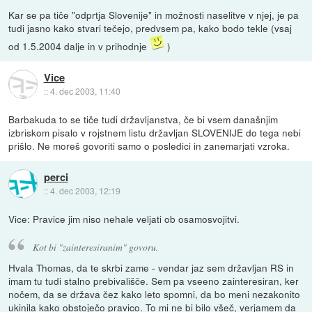
Kar se pa tiče "odprtja Slovenije" in možnosti naselitve v njej, je pa
tudi jasno kako stvari tečejo, predvsem pa, kako bodo tekle (vsaj
od 1.5.2004 dalje in v prihodnje
)
Vice
::
4. dec 2003, 11:40
Barbakuda to se tiče tudi državljanstva, če bi vsem današnjim
izbriskom pisalo v rojstnem listu državljan SLOVENIJE do tega nebi
prišlo. Ne moreš govoriti samo o posledici in zanemarjati vzroka.
perci
::
4. dec 2003, 12:19
Vice: Pravice jim niso nehale veljati ob osamosvojitvi.
Kot bi "zainteresiranim" govoru.
Hvala Thomas, da te skrbi zame - vendar jaz sem državljan RS in
imam tu tudi stalno prebivališče. Sem pa vseeno zainteresiran, ker
nočem, da se država čez kako leto spomni, da bo meni nezakonito
ukinila kako obstoječo pravico. To mi ne bi bilo všeč, verjamem da