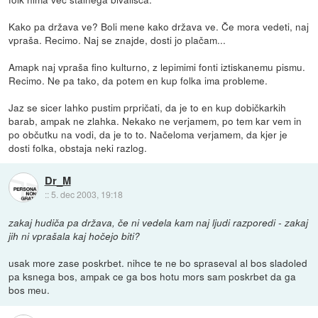
Kako pa država ve? Boli mene kako država ve. Če mora vedeti, naj
vpraša. Recimo. Naj se znajde, dosti jo plačam...
Amapk naj vpraša fino kulturno, z lepimimi fonti iztiskanemu pismu.
Recimo. Ne pa tako, da potem en kup folka ima probleme.
Jaz se sicer lahko pustim prpričati, da je to en kup dobičkarkih
barab, ampak ne zlahka. Nekako ne verjamem, po tem kar vem in
po občutku na vodi, da je to to. Načeloma verjamem, da kjer je
dosti folka, obstaja neki razlog.
Dr_M
::
5. dec 2003, 19:18
zakaj hudiča pa država, če ni vedela kam naj ljudi razporedi - zakaj
jih ni vprašala kaj hočejo biti?
usak more zase poskrbet. nihce te ne bo spraseval al bos sladoled
pa ksnega bos, ampak ce ga bos hotu mors sam poskrbet da ga
bos meu.