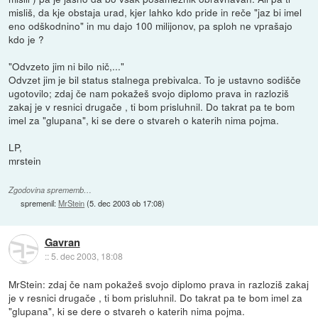
misliš, da kje obstaja urad, kjer lahko kdo pride in reče "jaz bi imel
eno odškodnino" in mu dajo 100 milijonov, pa sploh ne vprašajo
kdo je ?
"Odvzeto jim ni bilo nič,..."
Odvzet jim je bil status stalnega prebivalca. To je ustavno sodišče
ugotovilo; zdaj če nam pokažeš svojo diplomo prava in razloziš
zakaj je v resnici drugače , ti bom prisluhnil. Do takrat pa te bom
imel za "glupana", ki se dere o stvareh o katerih nima pojma.
LP,
mrstein
Zgodovina sprememb…
spremenil:
MrStein
(
5. dec 2003 ob 17:08
)
Gavran
::
5. dec 2003, 18:08
MrStein: zdaj če nam pokažeš svojo diplomo prava in razloziš zakaj
je v resnici drugače , ti bom prisluhnil. Do takrat pa te bom imel za
"glupana", ki se dere o stvareh o katerih nima pojma.