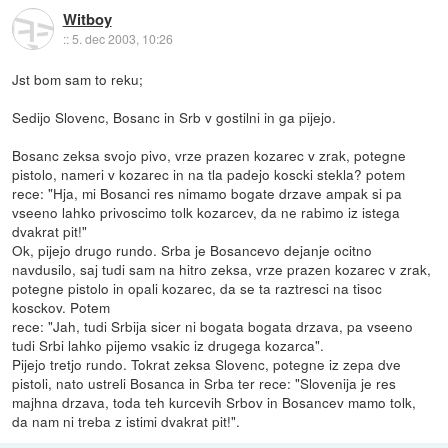
Witboy
::
5. dec 2003, 10:26
Jst bom sam to reku;
Sedijo Slovenc, Bosanc in Srb v gostilni in ga pijejo.
Bosanc zeksa svojo pivo, vrze prazen kozarec v zrak, potegne
pistolo, nameri v kozarec in na tla padejo koscki stekla? potem
rece: "Hja, mi Bosanci res nimamo bogate drzave ampak si pa
vseeno lahko privoscimo tolk kozarcev, da ne rabimo iz istega
dvakrat pit!"
Ok, pijejo drugo rundo. Srba je Bosancevo dejanje ocitno
navdusilo, saj tudi sam na hitro zeksa, vrze prazen kozarec v zrak,
potegne pistolo in opali kozarec, da se ta raztresci na tisoc
kosckov. Potem
rece: "Jah, tudi Srbija sicer ni bogata bogata drzava, pa vseeno
tudi Srbi lahko pijemo vsakic iz drugega kozarca".
Pijejo tretjo rundo. Tokrat zeksa Slovenc, potegne iz zepa dve
pistoli, nato ustreli Bosanca in Srba ter rece: "Slovenija je res
majhna drzava, toda teh kurcevih Srbov in Bosancev mamo tolk,
da nam ni treba z istimi dvakrat pit!".