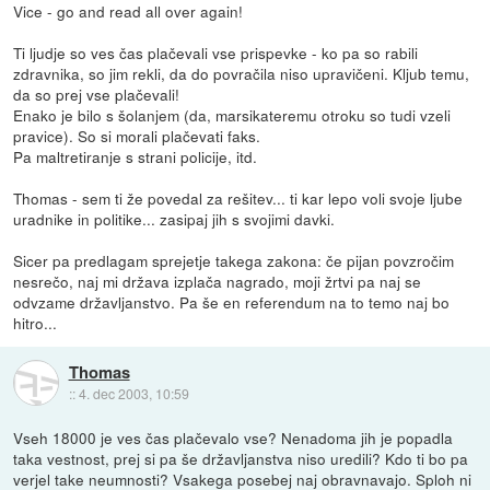
Vice - go and read all over again!
Ti ljudje so ves čas plačevali vse prispevke - ko pa so rabili
zdravnika, so jim rekli, da do povračila niso upravičeni. Kljub temu,
da so prej vse plačevali!
Enako je bilo s šolanjem (da, marsikateremu otroku so tudi vzeli
pravice). So si morali plačevati faks.
Pa maltretiranje s strani policije, itd.
Thomas - sem ti že povedal za rešitev... ti kar lepo voli svoje ljube
uradnike in politike... zasipaj jih s svojimi davki.
Sicer pa predlagam sprejetje takega zakona: če pijan povzročim
nesrečo, naj mi država izplača nagrado, moji žrtvi pa naj se
odvzame državljanstvo. Pa še en referendum na to temo naj bo
hitro...
Thomas
::
4. dec 2003, 10:59
Vseh 18000 je ves čas plačevalo vse? Nenadoma jih je popadla
taka vestnost, prej si pa še državljanstva niso uredili? Kdo ti bo pa
verjel take neumnosti? Vsakega posebej naj obravnavajo. Sploh ni