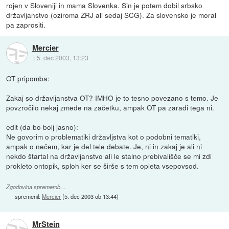
rojen v Sloveniji in mama Slovenka. Sin je potem dobil srbsko
državljanstvo (oziroma ZRJ ali sedaj SCG). Za slovensko je moral
pa zaprositi.
Mercier
::
5. dec 2003, 13:23
OT pripomba:
Zakaj so državljanstva OT? IMHO je to tesno povezano s temo. Je
povzročilo nekaj zmede na začetku, ampak OT pa zaradi tega ni.
edit (da bo bolj jasno):
Ne govorim o problematiki državljstva kot o podobni tematiki,
ampak o nečem, kar je del tele debate. Je, ni in zakaj je ali ni
nekdo štartal na državljanstvo ali le stalno prebivališče se mi zdi
prokleto ontopik, sploh ker se širše s tem opleta vsepovsod.
Zgodovina sprememb…
spremenil:
Mercier
(
5. dec 2003 ob 13:44
)
MrStein