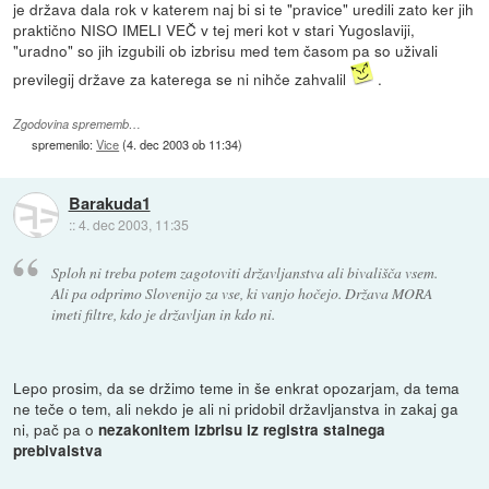
je država dala rok v katerem naj bi si te "pravice" uredili zato ker jih
praktično NISO IMELI VEČ v tej meri kot v stari Yugoslaviji,
"uradno" so jih izgubili ob izbrisu med tem časom pa so uživali
previlegij države za katerega se ni nihče zahvalil
.
Zgodovina sprememb…
spremenilo:
Vice
(
4. dec 2003 ob 11:34
)
Barakuda1
::
4. dec 2003, 11:35
Sploh ni treba potem zagotoviti državljanstva ali bivališča vsem.
Ali pa odprimo Slovenijo za vse, ki vanjo hočejo. Država MORA
imeti filtre, kdo je državljan in kdo ni.
Lepo prosim, da se držimo teme in še enkrat opozarjam, da tema
ne teče o tem, ali nekdo je ali ni pridobil državljanstva in zakaj ga
ni, pač pa o
nezakonitem izbrisu iz registra stalnega
prebivalstva