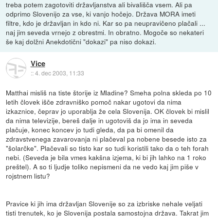
treba potem zagotoviti državljanstva ali bivališča vsem. Ali pa
odprimo Slovenijo za vse, ki vanjo hočejo. Država MORA imeti
filtre, kdo je državljan in kdo ni. Kar so pa neupravičeno plačali ...
naj jim seveda vrnejo z obrestmi. In obratno. Mogoče so nekateri
še kaj dolžni Anekdotični "dokazi" pa niso dokazi.
Vice
::
4. dec 2003, 11:33
Matthai misliš na tiste štorije iz Mladine? Smeha polna skleda po 10
letih človek išče zdravniško pomoč nakar ugotovi da nima
izkaznice, čeprav jo uporablja že cela Slovenija. OK človek bi mislil
da nima televizije, bereš dalje in ugotoviš da jo ima in seveda
plačuje, konec koncev jo tudi gleda, da pa bi omenil da
zdravstvenega zavarovanja ni plačeval pa nobene besede isto za
"šolarčke". Plačevali so tisto kar so tudi koristili tako da o teh forah
nebi. (Seveda je bila vmes kakšna izjema, ki bi jih lahko na 1 roko
preštel). A so ti ljudje toliko nepismeni da ne vedo kaj jim piše v
rojstnem listu?
Pravice ki jih ima državljan Slovenije so za izbriske nehale veljati
tisti trenutek, ko je Slovenija postala samostojna država. Takrat jim