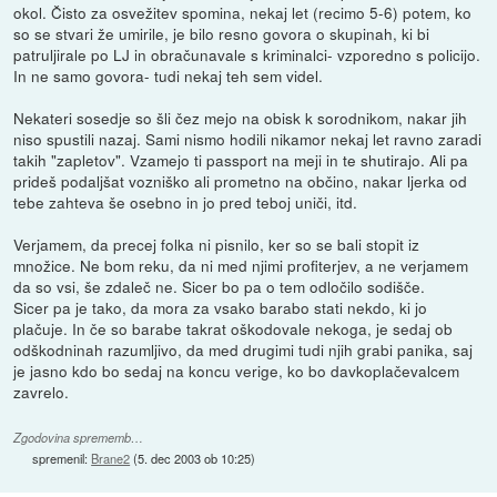
okol. Čisto za osvežitev spomina, nekaj let (recimo 5-6) potem, ko
so se stvari že umirile, je bilo resno govora o skupinah, ki bi
patruljirale po LJ in obračunavale s kriminalci- vzporedno s policijo.
In ne samo govora- tudi nekaj teh sem videl.
Nekateri sosedje so šli čez mejo na obisk k sorodnikom, nakar jih
niso spustili nazaj. Sami nismo hodili nikamor nekaj let ravno zaradi
takih "zapletov". Vzamejo ti passport na meji in te shutirajo. Ali pa
prideš podaljšat vozniško ali prometno na občino, nakar ljerka od
tebe zahteva še osebno in jo pred teboj uniči, itd.
Verjamem, da precej folka ni pisnilo, ker so se bali stopit iz
množice. Ne bom reku, da ni med njimi profiterjev, a ne verjamem
da so vsi, še zdaleč ne. Sicer bo pa o tem odločilo sodišče.
Sicer pa je tako, da mora za vsako barabo stati nekdo, ki jo
plačuje. In če so barabe takrat oškodovale nekoga, je sedaj ob
odškodninah razumljivo, da med drugimi tudi njih grabi panika, saj
je jasno kdo bo sedaj na koncu verige, ko bo davkoplačevalcem
zavrelo.
Zgodovina sprememb…
spremenil:
Brane2
(
5. dec 2003 ob 10:25
)