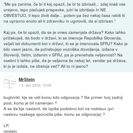
"Me pa zanima, če bi ti kaj opazil, če bi te izbrisali... zdaj imaš vse
urejeno, lepo plačuješ prispevke, jutri te izbrišejo in NE
OBVESTIJO, ti lepo živiš dalje... potem pa čez nekaj časa rabiš iti
na upravno enoto ali k zdravniku in ugotoviš, da si izbrisan."
Kaj pa, če bi opazil, da se je vmes zamenjala država? Kako lahko
pričakuješ, da bodo v državi, ki se imenuje Republika Slovenija,
veljali isti dokumenti kot v državi, ki se je imenovala SFRJ? Kako je
bilo vsem jasno, da potrebujejo vozniška dovoljenja, izdana v
Sloveniji, tistim, izdanim v SFRJ, pa je prenehala veljavnost? Na
osebni ti lahko piše, da je veljavna še nekaj let, vendar pa država,
ki jo je izdala, ne obstoja več? Ali to ni jasno?
MrStein
::
5. dec 2003, 10:09
kuglvinkl: kje se vidi komu kdo odgovarja ? Na primer tvoj zadnji
post, komu je bil namenjen ?
A se da kje nastavit, da izpiše podobno kot na mobisux (pri
naslovu vsakega sporočila piše, komu se odgovarja) ?
LP,
mrstein