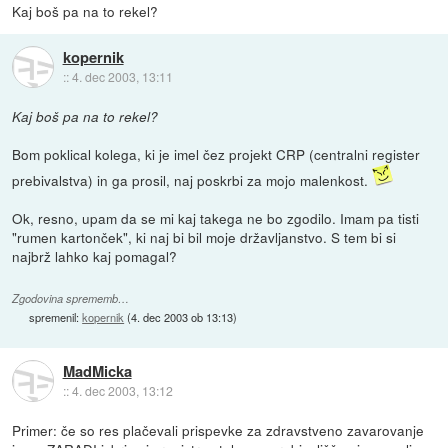
Kaj boš pa na to rekel?
kopernik
::
4. dec 2003, 13:11
Kaj boš pa na to rekel?
Bom poklical kolega, ki je imel čez projekt CRP (centralni register
prebivalstva) in ga prosil, naj poskrbi za mojo malenkost.
Ok, resno, upam da se mi kaj takega ne bo zgodilo. Imam pa tisti
"rumen kartonček", ki naj bi bil moje državljanstvo. S tem bi si
najbrž lahko kaj pomagal?
Zgodovina sprememb…
spremenil:
kopernik
(
4. dec 2003 ob 13:13
)
MadMicka
::
4. dec 2003, 13:12
Primer: če so res plačevali prispevke za zdravstveno zavarovanje