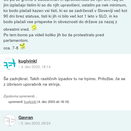
jim izplačajo tistim ki so do njih upravičeni, ostalim pa nek minimum,
ko bodo plačali kazen vsi tisti, ki so se zadrževali v Sloveniji več kot
90 dni brez statusa, tisti ki jih ni bilo več kot 1 leto v SLO, in ko
bodo plačali vse prispevke in obveznosti do države za nazaj z
obrestmi vred.
Po tem bomo pa videli koliko jih bo še protestiralo pred
parlamentom.
cca. 7-8
kuglvinkl
::
4. dec 2003, 18:14
Še zadnjikrat. Takih rasitičnih izpadov tu ne trpimo. Pritožbe, če se
z izbrisom uporabnik ne strinja.
Zgodovina sprememb…
spremenil:
kuglvinkl
(
4. dec 2003 ob 18:16
)
Gavran
::
5. dec 2003, 09:24