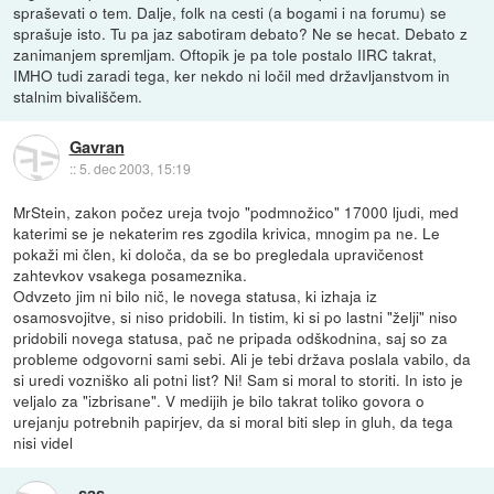
spraševati o tem. Dalje, folk na cesti (a bogami i na forumu) se
sprašuje isto. Tu pa jaz sabotiram debato? Ne se hecat. Debato z
zanimanjem spremljam. Oftopik je pa tole postalo IIRC takrat,
IMHO tudi zaradi tega, ker nekdo ni ločil med državljanstvom in
stalnim bivališčem.
Gavran
::
5. dec 2003, 15:19
MrStein, zakon počez ureja tvojo "podmnožico" 17000 ljudi, med
katerimi se je nekaterim res zgodila krivica, mnogim pa ne. Le
pokaži mi člen, ki določa, da se bo pregledala upravičenost
zahtevkov vsakega posameznika.
Odvzeto jim ni bilo nič, le novega statusa, ki izhaja iz
osamosvojitve, si niso pridobili. In tistim, ki si po lastni "želji" niso
pridobili novega statusa, pač ne pripada odškodnina, saj so za
probleme odgovorni sami sebi. Ali je tebi država poslala vabilo, da
si uredi vozniško ali potni list? Ni! Sam si moral to storiti. In isto je
veljalo za "izbrisane". V medijih je bilo takrat toliko govora o
urejanju potrebnih papirjev, da si moral biti slep in gluh, da tega
nisi videl
_sas_