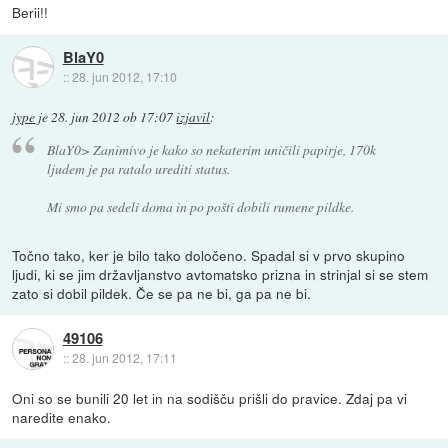
Berii!!
BlaY0
::
28. jun 2012, 17:10
jype
je
28. jun 2012 ob 17:07
izjavil
:
BlaY0> Zanimivo je kako so nekaterim uničili papirje, 170k
ljudem je pa ratalo urediti status.
Mi smo pa sedeli doma in po pošti dobili rumene pildke.
Točno tako, ker je bilo tako določeno. Spadal si v prvo skupino
ljudi, ki se jim državljanstvo avtomatsko prizna in strinjal si se stem
zato si dobil pildek. Če se pa ne bi, ga pa ne bi.
49106
::
28. jun 2012, 17:11
Oni so se bunili 20 let in na sodišču prišli do pravice. Zdaj pa vi
naredite enako.