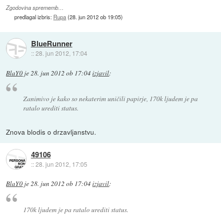
Zgodovina sprememb…
predlagal izbris:
Rupa
(
28. jun 2012 ob 19:05
)
BlueRunner
::
28. jun 2012, 17:04
BlaY0
je
28. jun 2012 ob 17:04
izjavil
:
Zanimivo je kako so nekaterim uničili papirje, 170k ljudem je pa
ratalo urediti status.
Znova blodis o drzavljanstvu.
49106
::
28. jun 2012, 17:05
BlaY0
je
28. jun 2012 ob 17:04
izjavil
:
170k ljudem je pa ratalo urediti status.