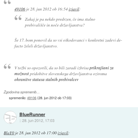
49106
je
28. jun 2012 ob 16:54
izjavil
:
Zakaj je pa nekdo predrzen, če ima stalno
prebivališče in noče državljanstva?
Še 17. bom ponovil da so vsi oškodovanci v konkretni zadevi de-
facto želeli državljanstvo.
V tožbi so opozorili, da so bili zaradi izbrisa
prikrajšani za
možnost
pridobitve slovenskega državljanstva oziroma
ohranitve statusa stalnih prebivalcev
Zgodovina sprememb…
spremenilo:
49106
(
28. jun 2012 ob 17:03
)
BlueRunner
::
28. jun 2012, 17:03
BlaY0
je
28. jun 2012 ob 17:00
izjavil
: