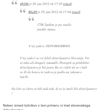
49106
je
28. jun 2012 ob 17:05
izjavil
:
BlaY0
je
28. jun 2012 ob 17:04
izjavil
:
170k ljudem je pa ratalo
urediti status.
V tej zadevi, NEPOMEMBNO.
V tej zadevi so vsi želeli državljanstvo Slovenije. Vsi
so tako ali drugače zamudili. Postopek za pridobitev
državljanstva je bil jasen. Ko so videli da so v buli
so šli do konca in zadeva je padla na zakonu o
tujcih.
Na listi za izbris so bili tudi taki, ki so že imeli Slo državljanstvo
!
Noben izmed tožnikov v tem primeru ni imel slovenskega
državljanstva.