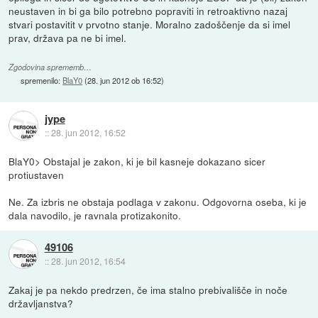
neustaven in bi ga bilo potrebno popraviti in retroaktivno nazaj
stvari postavitit v prvotno stanje. Moralno zadoščenje da si imel
prav, država pa ne bi imel.
Zgodovina sprememb…
spremenilo:
BlaY0
(
28. jun 2012 ob 16:52
)
jype
::
28. jun 2012, 16:52
BlaY0> Obstajal je zakon, ki je bil kasneje dokazano sicer
protiustaven
Ne. Za izbris ne obstaja podlaga v zakonu. Odgovorna oseba, ki je
dala navodilo, je ravnala protizakonito.
49106
::
28. jun 2012, 16:54
Zakaj je pa nekdo predrzen, če ima stalno prebivališče in noče
državljanstva?