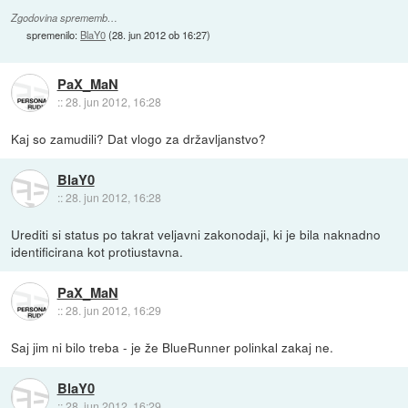
Zgodovina sprememb…
spremenilo:
BlaY0
(
28. jun 2012 ob 16:27
)
PaX_MaN
::
28. jun 2012, 16:28
Kaj so zamudili? Dat vlogo za državljanstvo?
BlaY0
::
28. jun 2012, 16:28
Urediti si status po takrat veljavni zakonodaji, ki je bila naknadno
identificirana kot protiustavna.
PaX_MaN
::
28. jun 2012, 16:29
Saj jim ni bilo treba - je že BlueRunner polinkal zakaj ne.
BlaY0
::
28. jun 2012, 16:29