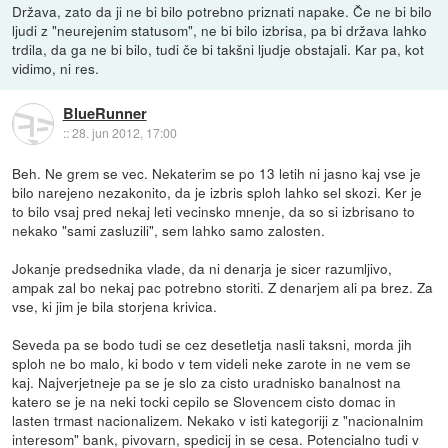
Država, zato da ji ne bi bilo potrebno priznati napake. Če ne bi bilo
ljudi z "neurejenim statusom", ne bi bilo izbrisa, pa bi država lahko
trdila, da ga ne bi bilo, tudi če bi takšni ljudje obstajali. Kar pa, kot
vidimo, ni res.
BlueRunner
::
28. jun 2012, 17:00
Beh. Ne grem se vec. Nekaterim se po 13 letih ni jasno kaj vse je
bilo narejeno nezakonito, da je izbris sploh lahko sel skozi. Ker je
to bilo vsaj pred nekaj leti vecinsko mnenje, da so si izbrisano to
nekako "sami zasluzili", sem lahko samo zalosten.
Jokanje predsednika vlade, da ni denarja je sicer razumljivo,
ampak zal bo nekaj pac potrebno storiti. Z denarjem ali pa brez. Za
vse, ki jim je bila storjena krivica.
Seveda pa se bodo tudi se cez desetletja nasli taksni, morda jih
sploh ne bo malo, ki bodo v tem videli neke zarote in ne vem se
kaj. Najverjetneje pa se je slo za cisto uradnisko banalnost na
katero se je na neki tocki cepilo se Slovencem cisto domac in
lasten trmast nacionalizem. Nekako v isti kategoriji z "nacionalnim
interesom" bank, pivovarn, spedicij in se cesa. Potencialno tudi v