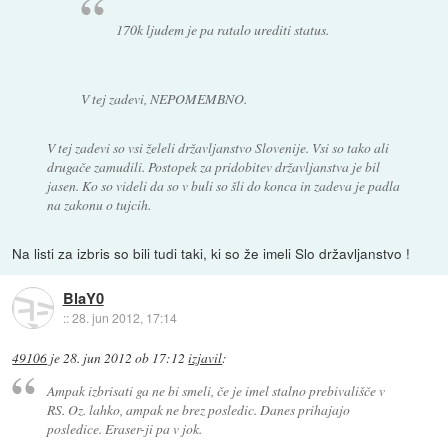
170k ljudem je pa ratalo urediti status.
V tej zadevi, NEPOMEMBNO.
V tej zadevi so vsi želeli državljanstvo Slovenije. Vsi so tako ali
drugače zamudili. Postopek za pridobitev državljanstva je bil
jasen. Ko so videli da so v buli so šli do konca in zadeva je padla
na zakonu o tujcih.
Na listi za izbris so bili tudi taki, ki so že imeli Slo državljanstvo !
BlaY0
::
28. jun 2012, 17:14
49106
je
28. jun 2012 ob 17:12
izjavil
:
Ampak izbrisati ga ne bi smeli, če je imel stalno prebivališče v
RS. Oz. lahko, ampak ne brez posledic. Danes prihajajo
posledice. Eraser-ji pa v jok.