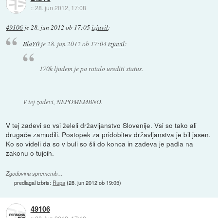
::
28. jun 2012, 17:08
49106
je
28. jun 2012 ob 17:05
izjavil
:
BlaY0
je
28. jun 2012 ob 17:04
izjavil
:
170k ljudem je pa ratalo urediti status.
V tej zadevi, NEPOMEMBNO.
V tej zadevi so vsi želeli državljanstvo Slovenije. Vsi so tako ali
drugače zamudili. Postopek za pridobitev državljanstva je bil jasen.
Ko so videli da so v buli so šli do konca in zadeva je padla na
zakonu o tujcih.
Zgodovina sprememb…
predlagal izbris:
Rupa
(
28. jun 2012 ob 19:05
)
49106