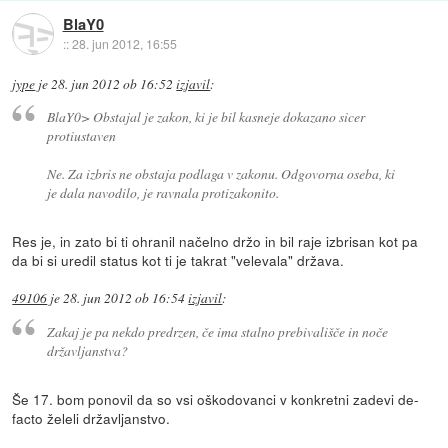
BlaY0
::
28. jun 2012, 16:55
jype
je
28. jun 2012 ob 16:52
izjavil
:
BlaY0> Obstajal je zakon, ki je bil kasneje dokazano sicer
protiustaven
Ne. Za izbris ne obstaja podlaga v zakonu. Odgovorna oseba, ki
je dala navodilo, je ravnala protizakonito.
Res je, in zato bi ti ohranil načelno držo in bil raje izbrisan kot pa
da bi si uredil status kot ti je takrat "velevala" država.
49106
je
28. jun 2012 ob 16:54
izjavil
:
Zakaj je pa nekdo predrzen, če ima stalno prebivališče in noče
državljanstva?
Še 17. bom ponovil da so vsi oškodovanci v konkretni zadevi de-
facto želeli državljanstvo.