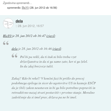
Zgodovina sprememb…
spremenilo:
BlaY0
(
28. jun 2012 ob 16:56
)
dela
::
28. jun 2012, 16:57
BlaY0
je
28. jun 2012 ob 16:47
izjavil
:
dela
je
28. jun 2012 ob 16:46
izjavil
:
Pol bi pa rekli, da ti itak ni bilo treba vzet
državljanstva in da si ga samo zato, ker si ga želel.
In da zdaj brezveze tuliš.
Zakaj? Kdo bi rekel? V končni fazi bi prišlo do precej
podobnega epiloga in sicer do ugotovitve US in kasneje ESČP
da je (bil) zakon neustaven in bi ga bilo potrebno popraviti in
retroaktivno nazaj stvari postavitit v prvotno stanje. Moralno
zadoščenje da si imel prav, država pa ne bi imel.