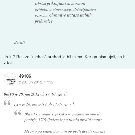
izbrisa
prikrajšani za možnost
pridobitve slovenskega državljanstva
oziroma
ohranitve statusa stalnih
prebivalcev
Berii!!
Ja in? Rok za "mehak" prehod je bil mimo. Ker ga niso ujeli, so bili
v buli.
49106
::
28. jun 2012, 17:12
BlaY0
je
28. jun 2012 ob 17:10
izjavil
:
jype
je
28. jun 2012 ob 17:07
izjavil
:
BlaY0> Zanimivo je kako so nekaterim uničili
papirje, 170k ljudem je pa ratalo urediti status.
Mi smo pa sedeli doma in po pošti dobili rumene