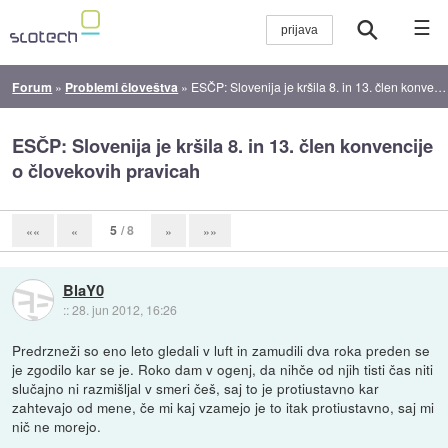
☰
Forum
»
Problemi človeštva
»
ESČP: Slovenija je kršila 8. in 13. člen konvencije o človekovih pravicah
ESČP: Slovenija je kršila 8. in 13. člen konvencije
o človekovih pravicah
5
/ 8
««
«
»
»»
BlaY0
::
28. jun 2012, 16:26
Predrzneži so eno leto gledali v luft in zamudili dva roka preden se
je zgodilo kar se je. Roko dam v ogenj, da nihče od njih tisti čas niti
slučajno ni razmišljal v smeri češ, saj to je protiustavno kar
zahtevajo od mene, če mi kaj vzamejo je to itak protiustavno, saj mi
nič ne morejo.