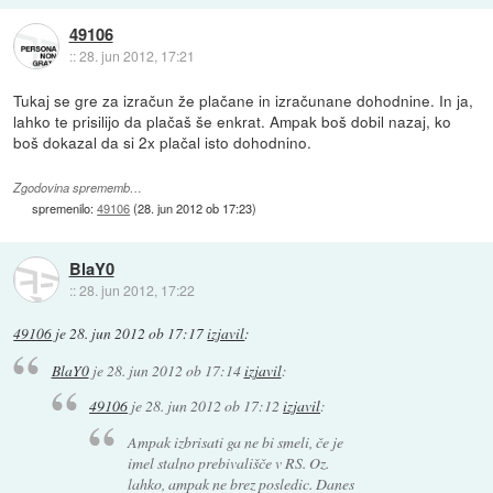
49106
::
28. jun 2012, 17:21
Tukaj se gre za izračun že plačane in izračunane dohodnine. In ja,
lahko te prisilijo da plačaš še enkrat. Ampak boš dobil nazaj, ko
boš dokazal da si 2x plačal isto dohodnino.
Zgodovina sprememb…
spremenilo:
49106
(
28. jun 2012 ob 17:23
)
BlaY0
::
28. jun 2012, 17:22
49106
je
28. jun 2012 ob 17:17
izjavil
:
BlaY0
je
28. jun 2012 ob 17:14
izjavil
:
49106
je
28. jun 2012 ob 17:12
izjavil
:
Ampak izbrisati ga ne bi smeli, če je
imel stalno prebivališče v RS. Oz.
lahko, ampak ne brez posledic. Danes