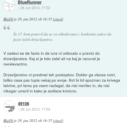
BlueRunner
::
28. jun 2012, 17:02
BlaY0
je
28. jun 2012 ob 16:55
izjavil
:
Še 17. bom ponovil da so vsi oškodovanci v konkretni zadevi de-
facto želeli državljanstvo.
V zadevi se de facto in de iure ni odlocalo o pravici do
drzavljanstva. Kaj si je kdo zelel ali na kaj je racunal je
nerelevantno.
Drzavljanstvo ni predmet teh postopkov. Dokler ga vleces notri,
toliko casa pac tupis nekaj po svoje. Kot bi bil spoznan za krivega
tatvine, pri temu pa vsem razlagal, da nisi morilec in, da nisi
nikogar umoril in kako je sodisce krivicno.
49106
::
28. jun 2012, 17:03
BlaY0
je
28. jun 2012 ob 16:55
izjavil
: