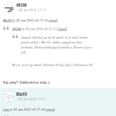
49106
::
28. jun 2012, 17:17
BlaY0
je
28. jun 2012 ob 17:14
izjavil
:
49106
je
28. jun 2012 ob 17:12
izjavil
:
Ampak izbrisati ga ne bi smeli, če je imel stalno
prebivališče v RS. Oz. lahko, ampak ne brez
posledic. Danes prihajajo posledice. Eraser-ji pa v
jok.
Res je, ne bi ga smeli izbrisati. In kaj zdaj? Izbrisan je bil.
Kaj zdaj? Odškodnina zdaj ;)
BlaY0
::
28. jun 2012, 17:17
jype
je
28. jun 2012 ob 17:16
izjavil
: