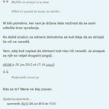
BlaY0> in strinjal si se stem
Nihče ni vprašal ne mene, ne staršev.
Ni bilo potrebno, ker vam je država dala možnost da se sami
odločite brez vprašanja.
Ko dobiš izračun za odmero dohodnine se tudi šteje da se strinjaš
če nič ne narediš.
Vem, zdaj boš napisal da izbrisani tudi niso nič naredili. Ja amapak
za njih so veljali drugačni pogoji.
49106
je
28. jun 2012 ob 17:16
izjavil
:
Podporniki eraser-ja
Kdo so to? Mene ne štej zraven.
Zgodovina sprememb…
spremenilo:
BlaY0
(
28. jun 2012 ob 17:21
)