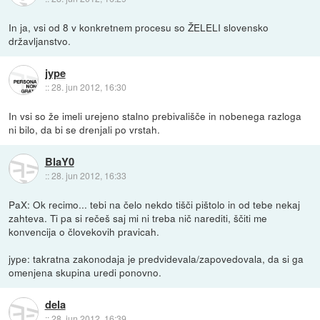
In ja, vsi od 8 v konkretnem procesu so ŽELELI slovensko
državljanstvo.
jype
::
28. jun 2012, 16:30
In vsi so že imeli urejeno stalno prebivališče in nobenega razloga
ni bilo, da bi se drenjali po vrstah.
BlaY0
::
28. jun 2012, 16:33
PaX: Ok recimo... tebi na čelo nekdo tišči pištolo in od tebe nekaj
zahteva. Ti pa si rečeš saj mi ni treba nič narediti, ščiti me
konvencija o človekovih pravicah.
jype: takratna zakonodaja je predvidevala/zapovedovala, da si ga
omenjena skupina uredi ponovno.
dela
::
28. jun 2012, 16:39