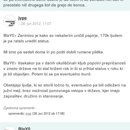
preostalo nič drugega kot da grejo do konca.
jype
::
28. jun 2012, 17:07
BlaY0> Zanimivo je kako so nekaterim uničili papirje, 170k ljudem
je pa ratalo urediti status.
Mi smo pa sedeli doma in po pošti dobili rumene pildke.
BlaY0> Vsekakor pa v danih okoliščinah kljub popolni prepričanosti
v zmoto države ne bi stal križem rok in bi si zrihtal status v roku ki
je bil objavljen. Potem bi se pa eventuelno bunil.
Obstajajo ljudje, ki so storili točno to, eventuelno pa bili odloženi na
južni meji, brez možnosti ponovnega vstopa v državo, kjer imajo
zaposlitev, družino in stanovanje.
Zgodovina sprememb…
spremenilo:
jype
(
28. jun 2012 ob 17:08
)
BlaY0