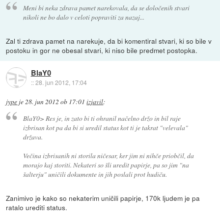
Meni bi neka zdrava pamet narekovala, da se določenih stvari
nikoli ne bo dalo v celoti popraviti za nazaj...
Zal ti zdrava pamet na narekuje, da bi komentiral stvari, ki so bile v
postoku in gor ne obesal stvari, ki niso bile predmet postopka.
BlaY0
::
28. jun 2012, 17:04
jype
je
28. jun 2012 ob 17:01
izjavil
:
BlaY0> Res je, in zato bi ti ohranil načelno držo in bil raje
izbrisan kot pa da bi si uredil status kot ti je takrat "velevala"
država.
Večina izbrisanih ni storila ničesar, ker jim ni nihče priobčil, da
morajo kaj storiti. Nekateri so šli uredit papirje, pa so jim "na
šalterju" uničili dokumente in jih poslali prot hudiču.
Zanimivo je kako so nekaterim uničili papirje, 170k ljudem je pa
ratalo urediti status.