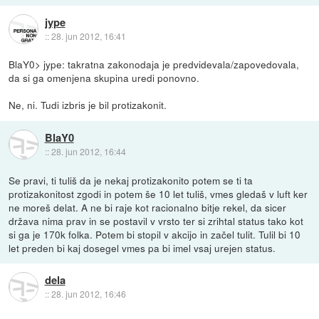
jype
::
28. jun 2012, 16:41
BlaY0> jype: takratna zakonodaja je predvidevala/zapovedovala,
da si ga omenjena skupina uredi ponovno.
Ne, ni. Tudi izbris je bil protizakonit.
BlaY0
::
28. jun 2012, 16:44
Se pravi, ti tuliš da je nekaj protizakonito potem se ti ta
protizakonitost zgodi in potem še 10 let tuliš, vmes gledaš v luft ker
ne moreš delat. A ne bi raje kot racionalno bitje rekel, da sicer
država nima prav in se postavil v vrsto ter si zrihtal status tako kot
si ga je 170k folka. Potem bi stopil v akcijo in začel tulit. Tulil bi 10
let preden bi kaj dosegel vmes pa bi imel vsaj urejen status.
dela
::
28. jun 2012, 16:46