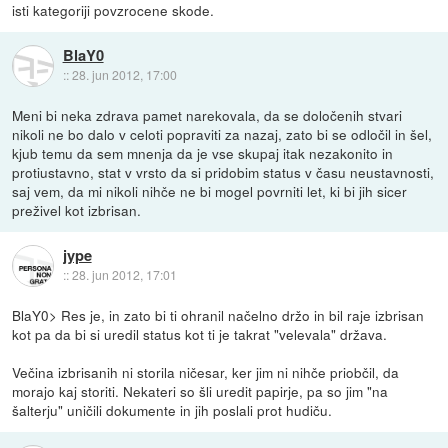
isti kategoriji povzrocene skode.
BlaY0
::
28. jun 2012, 17:00
Meni bi neka zdrava pamet narekovala, da se določenih stvari
nikoli ne bo dalo v celoti popraviti za nazaj, zato bi se odločil in šel,
kjub temu da sem mnenja da je vse skupaj itak nezakonito in
protiustavno, stat v vrsto da si pridobim status v času neustavnosti,
saj vem, da mi nikoli nihče ne bi mogel povrniti let, ki bi jih sicer
preživel kot izbrisan.
jype
::
28. jun 2012, 17:01
BlaY0> Res je, in zato bi ti ohranil načelno držo in bil raje izbrisan
kot pa da bi si uredil status kot ti je takrat "velevala" država.
Večina izbrisanih ni storila ničesar, ker jim ni nihče priobčil, da
morajo kaj storiti. Nekateri so šli uredit papirje, pa so jim "na
šalterju" uničili dokumente in jih poslali prot hudiču.