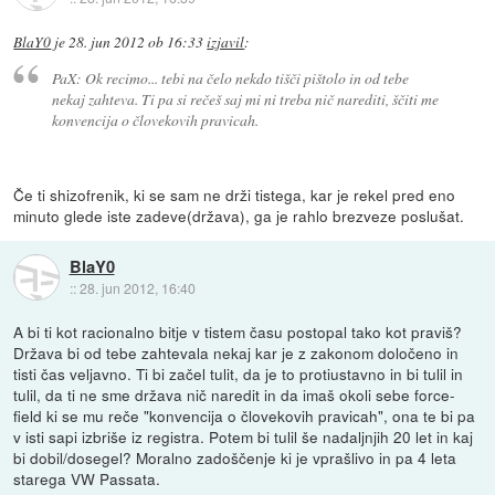
BlaY0
je
28. jun 2012 ob 16:33
izjavil
:
PaX: Ok recimo... tebi na čelo nekdo tišči pištolo in od tebe
nekaj zahteva. Ti pa si rečeš saj mi ni treba nič narediti, ščiti me
konvencija o človekovih pravicah.
Če ti shizofrenik, ki se sam ne drži tistega, kar je rekel pred eno
minuto glede iste zadeve(država), ga je rahlo brezveze poslušat.
BlaY0
::
28. jun 2012, 16:40
A bi ti kot racionalno bitje v tistem času postopal tako kot praviš?
Država bi od tebe zahtevala nekaj kar je z zakonom določeno in
tisti čas veljavno. Ti bi začel tulit, da je to protiustavno in bi tulil in
tulil, da ti ne sme država nič naredit in da imaš okoli sebe force-
field ki se mu reče "konvencija o človekovih pravicah", ona te bi pa
v isti sapi izbriše iz registra. Potem bi tulil še nadaljnjih 20 let in kaj
bi dobil/dosegel? Moralno zadoščenje ki je vprašlivo in pa 4 leta
starega VW Passata.