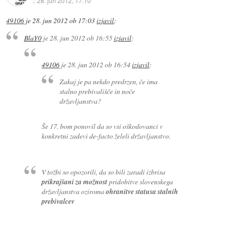
::
28. jun 2012, 17:10
49106
je
28. jun 2012 ob 17:03
izjavil
:
BlaY0
je
28. jun 2012 ob 16:55
izjavil
:
49106
je
28. jun 2012 ob 16:54
izjavil
:
Zakaj je pa nekdo predrzen, če ima
stalno prebivališče in noče
državljanstva?
Še 17. bom ponovil da so vsi oškodovanci v
konkretni zadevi de-facto želeli državljanstvo.
V tožbi so opozorili, da so bili zaradi izbrisa
prikrajšani za možnost
pridobitve slovenskega
državljanstva oziroma
ohranitve statusa stalnih
prebivalcev