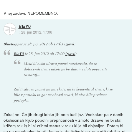
V tej zadevi, NEPOMEMBNO.
BlaY0
::
28. jun 2012, 17:06
BlueRunner
je
28. jun 2012 ob 17:03
izjavil
:
BlaY0
je
28. jun 2012 ob 17:00
izjavil
:
Meni bi neka zdrava pamet narekovala, da se
določenih stvari nikoli ne bo dalo v celoti popraviti
za nazaj...
Zal ti zdrava pamet na narekuje, da bi komentiral stvari, ki so
bile v postoku in gor ne obesal stvari, ki niso bile predmet
postopka.
Zakaj ne. Če jih drugi lahko jih bom tudi jaz. Vsekakor pa v danih
okoliščinah kljub popolni prepričanosti v zmoto države ne bi stal
križem rok in bi si zrihtal status v roku ki je bil objavljen. Potem bi
se pa eventuelno bunil. Jasno je da tistim ki so zamudili rok itak ni