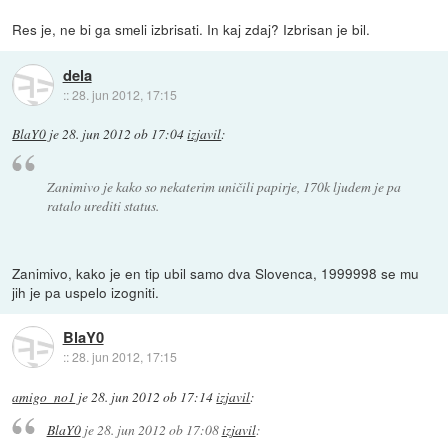
Res je, ne bi ga smeli izbrisati. In kaj zdaj? Izbrisan je bil.
dela
::
28. jun 2012, 17:15
BlaY0
je
28. jun 2012 ob 17:04
izjavil
:
Zanimivo je kako so nekaterim uničili papirje, 170k ljudem je pa
ratalo urediti status.
Zanimivo, kako je en tip ubil samo dva Slovenca, 1999998 se mu
jih je pa uspelo izogniti.
BlaY0
::
28. jun 2012, 17:15
amigo_no1
je
28. jun 2012 ob 17:14
izjavil
:
BlaY0
je
28. jun 2012 ob 17:08
izjavil
: