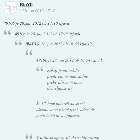
BlaY0
::
28. jun 2012, 17:12
49106
je
28. jun 2012 ob 17:10
izjavil
:
49106
je
28. jun 2012 ob 17:03
izjavil
:
BlaY0
je
28. jun 2012 ob 16:55
izjavil
:
49106
je
28. jun 2012 ob 16:54
izjavil
:
Zakaj je pa nekdo
predrzen, če ima stalno
prebivališče in noče
državljanstva?
Še 17. bom ponovil da so vsi
oškodovanci v konkretni zadevi de-
facto želeli državljanstvo.
V tožbi so opozorili, da so bili zaradi