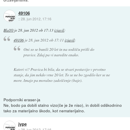
49106
::
28. jun 2012, 17:16
BlaY0
je
28. jun 2012 ob 17:13
izjavil
:
49106
je
28. jun 2012 ob 17:11
izjavil
:
Oni so se bunili 20 let in na sodišču prišli do
pravice. Zdaj pa vi naredite enako.
Kateri vi? Pravica bi bila, da se stvari postavijo v prvotno
stanje, da jim nekdo vrne 20 let. To se ne bo zgodilo ker se ne
more. Imajo pa moralno zadoščenje (baje).
Podporniki eraser-ja
Ne, bodo pa dobili stalno vizo(če je že niso), in dobili odškodnino
tako za materijalno škodo, kot nematerijalno.
jype
::
28. jun 2012, 17:16