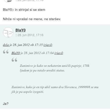
BlaY0> in strinjal si se stem
Nihče ni vprašal ne mene, ne staršev.
BlaY0
::
28. jun 2012, 17:16
dela
je
28. jun 2012 ob 17:15
izjavil
:
BlaY0
je
28. jun 2012 ob 17:04
izjavil
:
Zanimivo je kako so nekaterim uničili papirje, 170k
ljudem je pa ratalo urediti status.
Zanimivo, kako je en tip ubil samo dva Slovenca, 1999998 se mu
jih je pa uspelo izogniti.
Ja?