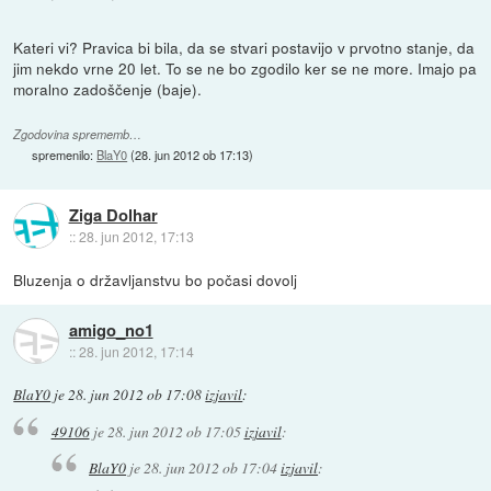
Kateri vi? Pravica bi bila, da se stvari postavijo v prvotno stanje, da
jim nekdo vrne 20 let. To se ne bo zgodilo ker se ne more. Imajo pa
moralno zadoščenje (baje).
Zgodovina sprememb…
spremenilo:
BlaY0
(
28. jun 2012 ob 17:13
)
Ziga Dolhar
::
28. jun 2012, 17:13
Bluzenja o državljanstvu bo počasi dovolj
amigo_no1
::
28. jun 2012, 17:14
BlaY0
je
28. jun 2012 ob 17:08
izjavil
:
49106
je
28. jun 2012 ob 17:05
izjavil
:
BlaY0
je
28. jun 2012 ob 17:04
izjavil
: