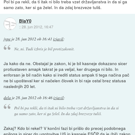
Pol bi pa rekli, da ti itak ni bilo treba vzet državljanstva in da si ga
samo zato, ker si ga želel. In da zdaj brezveze tuliš.
BlaY0
::
28. jun 2012, 16:47
jype
je
28. jun 2012 ob 16:41
izjavil
:
Ne, ni. Tudi izbris je bil protizakonit.
Ja kako da ne. Obstajal je zakon, ki je bil kasneje dokazano sicer
protiustaven amapk takrat je pa veljal, ker drugega ni bilo. In
enforsan je bil način kako si irediti status ampak ti tega načina pač
ne bi upošteval ker si načelen človek in bi raje ostal brez statusa
naslednjih 20 let.
dela
je
28. jun 2012 ob 16:46
izjavil
:
Pol bi pa rekli, da ti itak ni bilo treba vzet državljanstva in da si
ga samo zato, ker si ga želel. In da zdaj brezveze tuliš.
Zakaj? Kdo bi rekel? V končni fazi bi prišlo do precej podobnega
epiloga in sicer do ugotovitve US in kasneje ESČP da je (bil) zakon