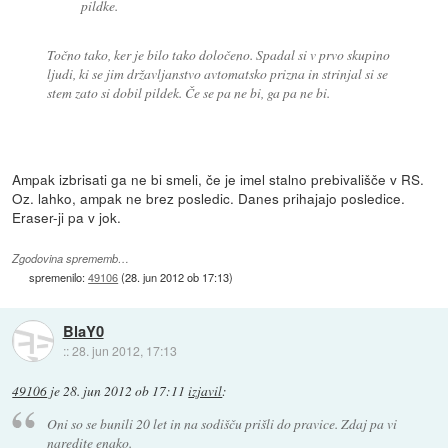
pildke.
Točno tako, ker je bilo tako določeno. Spadal si v prvo skupino
ljudi, ki se jim državljanstvo avtomatsko prizna in strinjal si se
stem zato si dobil pildek. Če se pa ne bi, ga pa ne bi.
Ampak izbrisati ga ne bi smeli, če je imel stalno prebivališče v RS.
Oz. lahko, ampak ne brez posledic. Danes prihajajo posledice.
Eraser-ji pa v jok.
Zgodovina sprememb…
spremenilo:
49106
(
28. jun 2012 ob 17:13
)
BlaY0
::
28. jun 2012, 17:13
49106
je
28. jun 2012 ob 17:11
izjavil
:
Oni so se bunili 20 let in na sodišču prišli do pravice. Zdaj pa vi
naredite enako.