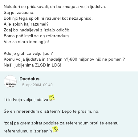
Nekateri so pričakovali, da bo zmagala volja ljudstva.
Saj je, začasno.
Bohinjc tega sploh ni razumel kot nezaupnico.
A je sploh kaj razumel?
Zdaj bo nadaljeval z izdajo odločb.
Bomo pač imeli se en referendum.
Vse za staro ideologijo!
Kdo je gluh za voljo ljudi?
Komu volja ljudstva in (nadaljnih?)600 miljonov nič ne pomeni?
Naši ljubljenima ZLSD in LDS!
Daedalus
::
5. apr 2004, 09:40
Ti in tvoja volja ljudstva
Še en referendum o isti temi? Lepo te prosim, no.
/zdaj pa grem zbirat podpise za referendum proti še enemu
referendumu o izbrisanih