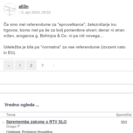
ali3n
::
5. apr 2004, 09:50
Če smo mel referendume za "epruvetkarce", železničarje inu
trgovce, bomo mel pa še za bolj pomembne stvari; denar ni stran
vržen, aroganca g. Bohinjca & Co. ni pa nič novega...
Udeležba je bila pa "normalna" za vse referendume (izvzemi nato
in EU).
3
»
«
1
2
Vredno ogleda ...
Tema
Sporočila
»
Sprememba zakona o RTV SLO
353
Gregor P
Oddelek:
Problemi človeštva