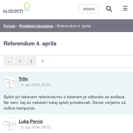
☰
Forum
»
Problemi človeštva
»
Referendum 4. aprila
Referendum 4. aprila
3
»
«
1
2
Tr0n
::
4. apr 2004, 22:33
Sploh pri taksnem referendumu o katerem je odlocalo ze sodisce.
Ne vem, kaj so nekateri tukaj sploh pricakovali. Denar verjetno za
volilno kampanjo.
Luka Percic
::
5. apr 2004, 08:33