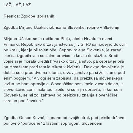
LAŽ, LAŽ, LAŽ.
Resnica:
Zgodbe izbrisanih
:
Zgodba Mirjane Učakar, izbrisane Slovenke, rojene v Sloveniji
Mirjana Učakar se je rodila na Ptuju, očetu Hrvatu in mami
Primorki. Republiško državljanstvo so ji v SFRJ samodejno določili
po kraju, kjer je bil rojen oče. Čeprav rojena Slovenka, je zaradi
izbrisa izgubila vse socialne pravice in kmalu še službo. Sredi
vojne si je morala urediti hrvaško državljanstvo, pa čeprav je bila
na Hrvaškem pred tem le trikrat v življenju. Delovno dovoljenje je
dobila šele pred dvema letoma, državljanstvo pa si želi samo pod
enim pogojem. "V vlogi sem zapisala, da preizkusa slovenskega
jezika ne bom opravljala. Slovenščino sem imela v vseh šolah, iz
slovenščine sem imela tudi izpite, ki sem jih opravila, in ker sem
Slovenka, se mi zdi zahteva po preizkusu znanja slovenščine
skrajno poniževalna."
Zgodba Gospe Kovač, izgnane od svojih otrok pod prisilo države,
ponovno "poročene" z lastnim soprogom, Slovencem