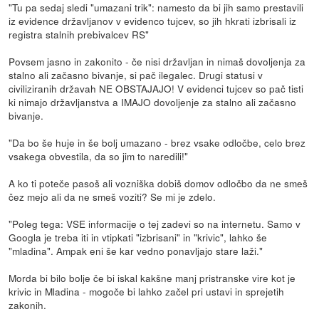
"Tu pa sedaj sledi "umazani trik": namesto da bi jih samo prestavili
iz evidence državljanov v evidenco tujcev, so jih hkrati izbrisali iz
registra stalnih prebivalcev RS"
Povsem jasno in zakonito - če nisi državljan in nimaš dovoljenja za
stalno ali začasno bivanje, si pač ilegalec. Drugi statusi v
civiliziranih državah NE OBSTAJAJO! V evidenci tujcev so pač tisti
ki nimajo državljanstva a IMAJO dovoljenje za stalno ali začasno
bivanje.
"Da bo še huje in še bolj umazano - brez vsake odločbe, celo brez
vsakega obvestila, da so jim to naredili!"
A ko ti poteče pasoš ali vozniška dobiš domov odločbo da ne smeš
čez mejo ali da ne smeš voziti? Se mi je zdelo.
"Poleg tega: VSE informacije o tej zadevi so na internetu. Samo v
Googla je treba iti in vtipkati "izbrisani" in "krivic", lahko še
"mladina". Ampak eni še kar vedno ponavljajo stare laži."
Morda bi bilo bolje če bi iskal kakšne manj pristranske vire kot je
krivic in Mladina - mogoče bi lahko začel pri ustavi in sprejetih
zakonih.