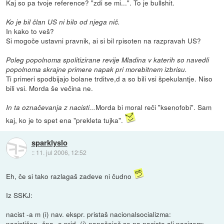
Kaj so pa tvoje reference? "zdi se mi...". To je bullshit.
Ko je bil član US ni bilo od njega nič.
In kako to veš?
Si mogoče ustavni pravnik, ai si bil rpisoten na razpravah US?
Poleg popolnoma spolitizirane revije Mladina v katerih so navedli
popolnoma skrajne primere napak pri morebitnem izbrisu.
Ti primeri spodbijajo bolane trditve,d a so bili vsi špekulantje. Niso
bili vsi. Morda še večina ne.
Morda bi moral reči "ksenofobi". Sam
In ta označevanja z nacisti...
kaj, ko je to spet ena "prekleta tujka".
sparklyslo
::
11. jul 2006, 12:52
Eh, če si tako razlagaš zadeve ni čudno
Iz SSKJ:
nacist -a m (i) nav. ekspr. pristaš nacionalsocializma:
nacističen -čna -o prid. (i) nanašajoč se na naciste ali nacizem: