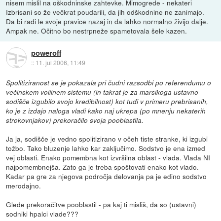
nisem mislil na oškodninske zahtevke. Mimogrede - nekateri
Izbrisani so že večkrat poudarili, da jih odškodnine ne zanimajo.
Da bi radi le svoje pravice nazaj in da lahko normalno živijo dalje.
Ampak ne. Očitno bo nestrpneže spametovala šele kazen.
poweroff
::
11. jul 2006, 11:49
Spolitiziranost se je pokazala pri čudni razsodbi po referendumu o
večinskem volilnem sistemu (in takrat je za marsikoga ustavno
sodišče izgubilo svojo kredibilnost) kot tudi v primeru prebrisanih,
ko je z izdajo naloga vladi kako naj ukrepa (po mnenju nekaterih
strokovnjakov) prekoračilo svoja pooblastila.
Ja ja, sodišče je vedno spolitizirano v očeh tiste stranke, ki izgubi
tožbo. Tako bluzenje lahko kar zaključimo. Sodstvo je ena izmed
vej oblasti. Enako pomembna kot izvršilna oblast - vlada. Vlada NI
najpomembnejša. Zato ga je treba spoštovati enako kot vlado.
Kadar pa gre za njegova področja delovanja pa je edino sodstvo
merodajno.
Glede prekoračitve pooblastil - pa kaj ti misliš, da so (ustavni)
sodniki hpalci vlade???