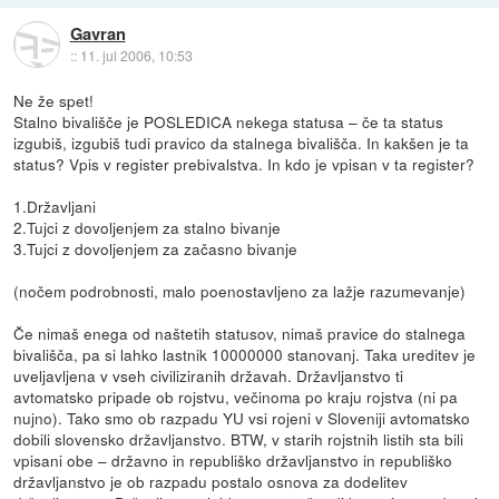
Gavran
::
11. jul 2006, 10:53
Ne že spet!
Stalno bivališče je POSLEDICA nekega statusa – če ta status
izgubiš, izgubiš tudi pravico da stalnega bivališča. In kakšen je ta
status? Vpis v register prebivalstva. In kdo je vpisan v ta register?
1.Državljani
2.Tujci z dovoljenjem za stalno bivanje
3.Tujci z dovoljenjem za začasno bivanje
(nočem podrobnosti, malo poenostavljeno za lažje razumevanje)
Če nimaš enega od naštetih statusov, nimaš pravice do stalnega
bivališča, pa si lahko lastnik 10000000 stanovanj. Taka ureditev je
uveljavljena v vseh civiliziranih državah. Državljanstvo ti
avtomatsko pripade ob rojstvu, večinoma po kraju rojstva (ni pa
nujno). Tako smo ob razpadu YU vsi rojeni v Sloveniji avtomatsko
dobili slovensko državljanstvo. BTW, v starih rojstnih listih sta bili
vpisani obe – državno in republiško državljanstvo in republiško
državljanstvo je ob razpadu postalo osnova za dodelitev