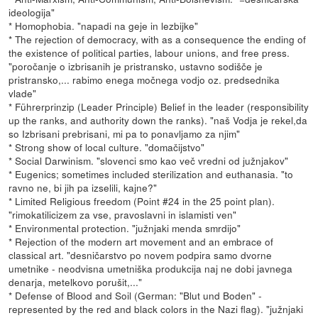
ideologija"
* Homophobia. "napadi na geje in lezbijke"
* The rejection of democracy, with as a consequence the ending of
the existence of political parties, labour unions, and free press.
"poročanje o izbrisanih je pristransko, ustavno sodišče je
pristransko,... rabimo enega močnega vodjo oz. predsednika
vlade"
* Führerprinzip (Leader Principle) Belief in the leader (responsibility
up the ranks, and authority down the ranks). "naš Vodja je rekel,da
so Izbrisani prebrisani, mi pa to ponavljamo za njim"
* Strong show of local culture. "domačijstvo"
* Social Darwinism. "slovenci smo kao več vredni od južnjakov"
* Eugenics; sometimes included sterilization and euthanasia. "to
ravno ne, bi jih pa izselili, kajne?"
* Limited Religious freedom (Point #24 in the 25 point plan).
"rimokatilicizem za vse, pravoslavni in islamisti ven"
* Environmental protection. "južnjaki menda smrdijo"
* Rejection of the modern art movement and an embrace of
classical art. "desničarstvo po novem podpira samo dvorne
umetnike - neodvisna umetniška produkcija naj ne dobi javnega
denarja, metelkovo porušit,..."
* Defense of Blood and Soil (German: "Blut und Boden" -
represented by the red and black colors in the Nazi flag). "južnjaki