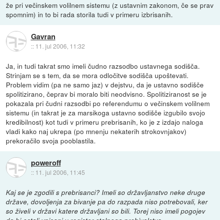
že pri večinskem volilnem sistemu (z ustavnim zakonom, če se prav
spomnim) in to bi rada storila tudi v primeru izbrisanih.
Gavran
::
11. jul 2006, 11:32
Ja, in tudi takrat smo imeli čudno razsodbo ustavnega sodišča.
Strinjam se s tem, da se mora odločitve sodišča upoštevati.
Problem vidim (pa ne samo jaz) v dejstvu, da je ustavno sodišče
spolitizirano, čeprav bi moralo biti neodvisno. Spolitiziranost se je
pokazala pri čudni razsodbi po referendumu o večinskem volilnem
sistemu (in takrat je za marsikoga ustavno sodišče izgubilo svojo
kredibilnost) kot tudi v primeru prebrisanih, ko je z izdajo naloga
vladi kako naj ukrepa (po mnenju nekaterih strokovnjakov)
prekoračilo svoja pooblastila.
poweroff
::
11. jul 2006, 11:45
Kaj se je zgodili s prebrisanci? Imeli so državljanstvo neke druge
države, dovoljenja za bivanje pa do razpada niso potrebovali, ker
so živeli v državi katere državljani so bili. Torej niso imeli pogojev