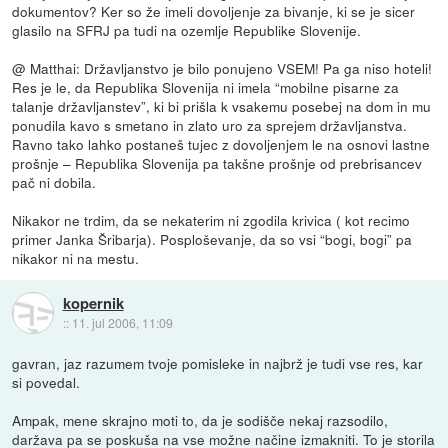
dokumentov? Ker so že imeli dovoljenje za bivanje, ki se je sicer
glasilo na SFRJ pa tudi na ozemlje Republike Slovenije.
@ Matthai: Državljanstvo je bilo ponujeno VSEM! Pa ga niso hoteli!
Res je le, da Republika Slovenija ni imela “mobilne pisarne za
talanje državljanstev”, ki bi prišla k vsakemu posebej na dom in mu
ponudila kavo s smetano in zlato uro za sprejem državljanstva.
Ravno tako lahko postaneš tujec z dovoljenjem le na osnovi lastne
prošnje – Republika Slovenija pa takšne prošnje od prebrisancev
pač ni dobila.
Nikakor ne trdim, da se nekaterim ni zgodila krivica ( kot recimo
primer Janka Šribarja). Posploševanje, da so vsi “bogi, bogi” pa
nikakor ni na mestu.
kopernik
::
11. jul 2006, 11:09
gavran, jaz razumem tvoje pomisleke in najbrž je tudi vse res, kar
si povedal.
Ampak, mene skrajno moti to, da je sodišče nekaj razsodilo,
daržava pa se poskuša na vse možne načine izmakniti. To je storila