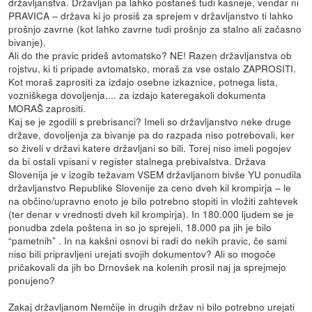
državljanstva. Državljan pa lahko postaneš tudi kasneje, vendar ni
PRAVICA – država ki jo prosiš za sprejem v državljanstvo ti lahko
prošnjo zavrne (kot lahko zavrne tudi prošnjo za stalno ali začasno
bivanje).
Ali do the pravic prideš avtomatsko? NE! Razen državljanstva ob
rojstvu, ki ti pripade avtomatsko, moraš za vse ostalo ZAPROSITI.
Kot moraš zaprositi za izdajo osebne izkaznice, potnega lista,
vozniškega dovoljenja,... za izdajo kateregakoli dokumenta
MORAŠ zaprositi.
Kaj se je zgodili s prebrisanci? Imeli so državljanstvo neke druge
države, dovoljenja za bivanje pa do razpada niso potrebovali, ker
so živeli v državi katere državljani so bili. Torej niso imeli pogojev
da bi ostali vpisani v register stalnega prebivalstva. Država
Slovenija je v izogib težavam VSEM državljanom bivše YU ponudila
državljanstvo Republike Slovenije za ceno dveh kil krompirja – le
na občino/upravno enoto je bilo potrebno stopiti in vložiti zahtevek
(ter denar v vrednosti dveh kil krompirja). In 180.000 ljudem se je
ponudba zdela poštena in so jo sprejeli, 18.000 pa jih je bilo
“pametnih” . In na kakšni osnovi bi radi do nekih pravic, če sami
niso bili pripravljeni urejati svojih dokumentov? Ali so mogoče
pričakovali da jih bo Drnovšek na kolenih prosil naj ja sprejmejo
ponujeno?
Zakaj državljanom Nemčije in drugih držav ni bilo potrebno urejati