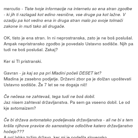
mercutio -
Tiste tvoje informacije na internetu so ena stran zgodbe
- ki jih ti razlagaš kot edino resnične, vse druge pa kot lažne. V
ozadju pa kot vedno ena in druga stran malo po svoje tolmači
zakone in muti tako ali drugače.
OK, tisto je ena stran. In ni neprostranska, zato je ne boš poslušal.
Ampak nepristransko zgodbo je povedalo Ustavno sodišče. Njih pa
tudi ne boš poslušal. Zakaj?
Ker si TI pristranski.
Gavran -
ja kaj so pa pri Mladini počeli DESET let?
Mladina je zasebno podjetje. Državni zbor pa je dolžan upoštevati
Ustavno sodišče. Že 7 let se ne dogaja nič!
Če nečesa ne zahtevaš, tega tudi ne boš dobil.
Jaz nisem zahteval državljanstva. Pa sem ga vseeno dobil. Le od
kje avtomaizem?
Če bi država avtomatsko podeljevala državljanstva - ali ne bi s tem
kršila njihove pravice do samostojne odločitve katero državljanstvo
hočejo???
A pol lahko tožim državo, ker mi je podelila slovensko