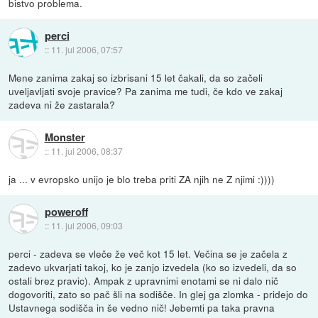
bistvo problema.
perci
::
11. jul 2006, 07:57
Mene zanima zakaj so izbrisani 15 let čakali, da so začeli
uveljavljati svoje pravice? Pa zanima me tudi, če kdo ve zakaj
zadeva ni že zastarala?
Monster
::
11. jul 2006, 08:37
ja ... v evropsko unijo je blo treba priti ZA njih ne Z njimi :))))
poweroff
::
11. jul 2006, 09:03
perci - zadeva se vleče že več kot 15 let. Večina se je začela z
zadevo ukvarjati takoj, ko je zanjo izvedela (ko so izvedeli, da so
ostali brez pravic). Ampak z upravnimi enotami se ni dalo nič
dogovoriti, zato so pač šli na sodišče. In glej ga zlomka - pridejo do
Ustavnega sodišča in še vedno nič! Jebemti pa taka pravna