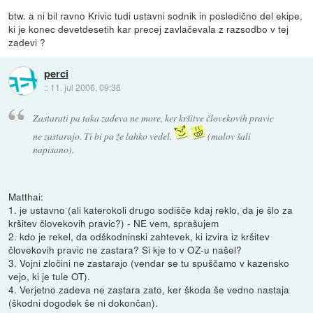
btw. a ni bil ravno Krivic tudi ustavni sodnik in posledično del ekipe,
ki je konec devetdesetih kar precej zavlačevala z razsodbo v tej
zadevi ?
perci
::
11. jul 2006, 09:36
Zastarati pa taka zadeva ne more, ker kršitve človekovih pravic
ne zastarajo. Ti bi pa že lahko vedel.
(malov šali
napisano).
Matthai:
1. je ustavno (ali katerokoli drugo sodišče kdaj reklo, da je šlo za
kršitev človekovih pravic?) - NE vem, sprašujem
2. kdo je rekel, da odškodninski zahtevek, ki izvira iz kršitev
človekovih pravic ne zastara? Si kje to v OZ-u našel?
3. Vojni zločini ne zastarajo (vendar se tu spuščamo v kazensko
vejo, ki je tule OT).
4. Verjetno zadeva ne zastara zato, ker škoda še vedno nastaja
(škodni dogodek še ni dokončan).