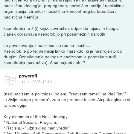
nacistična ideologija, propaganda; nacistično nasilje / nacistična
organizacija, stranka / nacistična koncentracijska taborišča /
nacistična Nemčija
ksenofobija -e ž (i) knjiž. sovraštvo, odpor do tujcev in tujega:
članek obravnava ksenofobijo pri posameznih narodih
Ja povezovanje z nacizmom je res na mestu...
Ksenofob je po tej definiciji lahko marsikdo, ki je nastrojen proti
drugim. Označevanje nekoga z nacizmom je potetakem tudi
ksenofobija (sovraštvo). A se najdeš notri ?
poweroff
::
11. jul 2006, 13:10
(neo)nacizem je politološki pojem. Predvsem temelji na ideji "krvi"
in življenskega prostora", zato ne prenese tujcev. Ampak oglejmo si
to ideologijo:
Key elements of the Nazi ideology
* National Socialist Program.
* Racism. - "južnjaki so manjvredni"
* Anti-Marxism, Anti-Communism, Anti-Bolshevism. "=desničarska