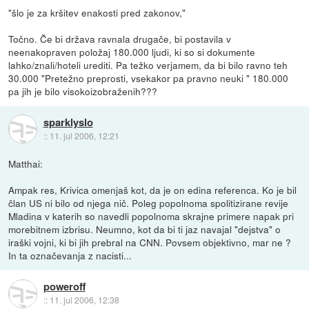
"šlo je za kršitev enakosti pred zakonov,"
Točno. Če bi država ravnala drugače, bi postavila v
neenakopraven položaj 180.000 ljudi, ki so si dokumente
lahko/znali/hoteli urediti. Pa težko verjamem, da bi bilo ravno teh
30.000 "Pretežno preprosti, vsekakor pa pravno neuki " 180.000
pa jih je bilo visokoizobraženih???
sparklyslo
::
11. jul 2006, 12:21
Matthai:
Ampak res, Krivica omenjaš kot, da je on edina referenca. Ko je bil
član US ni bilo od njega nič. Poleg popolnoma spolitizirane revije
Mladina v katerih so navedli popolnoma skrajne primere napak pri
morebitnem izbrisu. Neumno, kot da bi ti jaz navajal "dejstva" o
iraški vojni, ki bi jih prebral na CNN. Povsem objektivno, mar ne ?
In ta označevanja z nacisti...
poweroff
::
11. jul 2006, 12:38