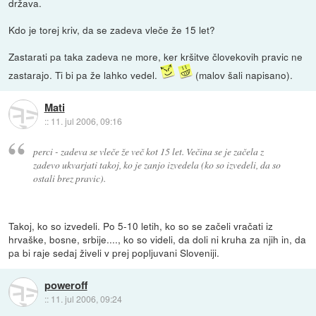
država.
Kdo je torej kriv, da se zadeva vleče že 15 let?
Zastarati pa taka zadeva ne more, ker kršitve človekovih pravic ne
zastarajo. Ti bi pa že lahko vedel.
(malov šali napisano).
Mati
::
11. jul 2006, 09:16
perci - zadeva se vleče že več kot 15 let. Večina se je začela z
zadevo ukvarjati takoj, ko je zanjo izvedela (ko so izvedeli, da so
ostali brez pravic).
Takoj, ko so izvedeli. Po 5-10 letih, ko so se začeli vračati iz
hrvaške, bosne, srbije...., ko so videli, da doli ni kruha za njih in, da
pa bi raje sedaj živeli v prej popljuvani Sloveniji.
poweroff
::
11. jul 2006, 09:24