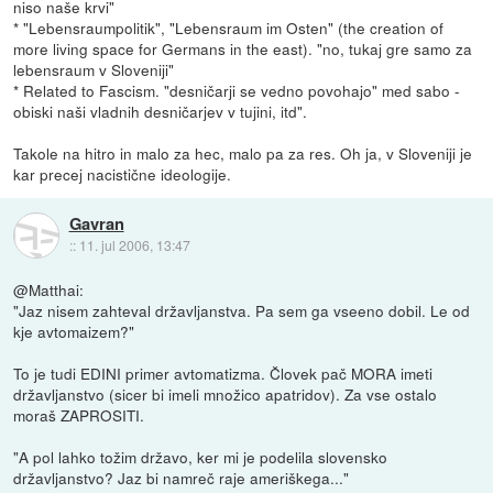
niso naše krvi"
* "Lebensraumpolitik", "Lebensraum im Osten" (the creation of
more living space for Germans in the east). "no, tukaj gre samo za
lebensraum v Sloveniji"
* Related to Fascism. "desničarji se vedno povohajo" med sabo -
obiski naši vladnih desničarjev v tujini, itd".
Takole na hitro in malo za hec, malo pa za res. Oh ja, v Sloveniji je
kar precej nacistične ideologije.
Gavran
::
11. jul 2006, 13:47
@Matthai:
"Jaz nisem zahteval državljanstva. Pa sem ga vseeno dobil. Le od
kje avtomaizem?"
To je tudi EDINI primer avtomatizma. Človek pač MORA imeti
državljanstvo (sicer bi imeli množico apatridov). Za vse ostalo
moraš ZAPROSITI.
"A pol lahko tožim državo, ker mi je podelila slovensko
državljanstvo? Jaz bi namreč raje ameriškega..."