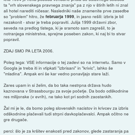
ta "vrh slovenskega pravnega znanja" pa z njo v štirih letih ni znal
ali hotel narediti ničesar. Nasledniki naše znamenite prve zasedbe
so "problem" hitro, že
, in jasno rešili: izbris je bil
februarja 1999
nezakonit - stvar je treba popraviti. Julija 1999 državni zbor,
seveda na predlog tistega, ki je sramoto sam zagrešil, to je
notranjega ministrstva, sprejme poseben zakon, ki naj bi to stvar
popravil.
ZDAJ SMO PA LETA 2006.
Poleg tega: VSE informacije o tej zadevi so na internetu. Samo v
Googla je treba iti in vtipkati "izbrisani" in "krivic", lahko še
"mladina". Ampak eni še kar vedno ponavljajo stare laži.
Zares upam in si želim, da bo taka nestrpna država hudo
kaznovana v Strassbourgu za svoje početje. Da bodo odškodnine
res milijonske (v evrih), ne tako kot pri sodnih zaostankih.
Žal mi je le, da bomo poleg slovenskih nacistov in krivcev za izbris
odškodnine plačevali tudi strpni davkoplačevalci. Ampak očitno ne
gre drugače.
perci: šlo je za kršitev enakosti pred zakonov, glede zastaranja pa