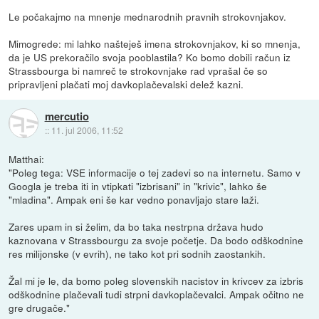
Le počakajmo na mnenje mednarodnih pravnih strokovnjakov.
Mimogrede: mi lahko našteješ imena strokovnjakov, ki so mnenja,
da je US prekoračilo svoja pooblastila? Ko bomo dobili račun iz
Strassbourga bi namreč te strokovnjake rad vprašal če so
pripravljeni plačati moj davkoplačevalski delež kazni.
mercutio
::
11. jul 2006, 11:52
Matthai:
"Poleg tega: VSE informacije o tej zadevi so na internetu. Samo v
Googla je treba iti in vtipkati "izbrisani" in "krivic", lahko še
"mladina". Ampak eni še kar vedno ponavljajo stare laži.
Zares upam in si želim, da bo taka nestrpna država hudo
kaznovana v Strassbourgu za svoje početje. Da bodo odškodnine
res milijonske (v evrih), ne tako kot pri sodnih zaostankih.
Žal mi je le, da bomo poleg slovenskih nacistov in krivcev za izbris
odškodnine plačevali tudi strpni davkoplačevalci. Ampak očitno ne
gre drugače."