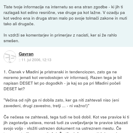
Tiste tvoje informacije na internetu so ena stran zgodbe - ki jih ti
razlagaš kot edino resnične, vse druge pa kot lažne. V ozadju pa
kot vedno ena in druga stran malo po svoje tolmači zakone in muti
tako ali drugače.
In vzdrži se komentarjev in primerjav z nacisti, ker si že rahlo
smešen.
Gavran
::
11. jul 2006, 12:13
1. Članek v Mladini je pristranski in tendenciozen, zato ga ne
moremo jemati kot verodostojen vir informacij. Razen tega je bil
napisan DESET let po dogodkih - ja kaj so pa pri Mladini počeli
DESET let?
"Večina od njih ga ni dobila zato, ker ga niti zahtevali niso (eni
zavedeni, drugi zavestno, tretji ... - ni važno!)"
Če nečesa ne zahtevaš, tega tudi ne boš dobil. Kot vse pravice ki ti
jih zagotavlja ustava, moraš tudi za uveljavljanje te pravice izkazati
svojo voljo - vložiti ustrezen dokument na ustreznem mestu. Če