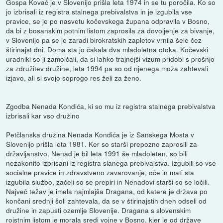
Gospa Kovač je v Slovenijo prišla leta 1974 in se tu poročila. Ko so
jo izbrisali iz registra stalnega prebivalstva in je izgubila vse
pravice, se je po nasvetu kočevskega župana odpravila v Bosno,
da bi z bosanskim potnim listom zaprosila za dovoljenje za bivanje,
v Slovenijo pa se je zaradi birokratskih zapletov vrnila šele čez
štirinajst dni. Doma sta jo čakala dva mladoletna otoka. Kočevski
uradniki so ji zamolčali, da si lahko trajnejši vizum pridobi s prošnjo
za združitev družine, leta 1994 pa so od njenega moža zahtevali
izjavo, ali si svojo soprogo res želi za ženo.
Zgodba Nenada Kondića, ki so mu iz registra stalnega prebivalstva
izbrisali kar vso družino
Petčlanska družina Nenada Kondića je iz Sanskega Mosta v
Slovenijo prišla leta 1981. Ker so starši prepozno zaprosili za
državljanstvo, Nenad je bil leta 1991 še mladoleten, so bili
nezakonito izbrisani iz registra slanega prebivalstva. Izgubili so vse
socialne pravice in zdravstveno zavarovanje, oče in mati sta
izgubila službo, začeli so se prepiri in Nenadovi starši so se ločili.
Največ težav je imela najmlajša Dragana, od katere je država po
končani srednji šoli zahtevala, da se v štirinajstih dneh odseli od
družine in zapusti ozemlje Slovenije. Dragana s slovenskim
rojstnim listom je morala sredi vojne v Bosno, kjer je od države