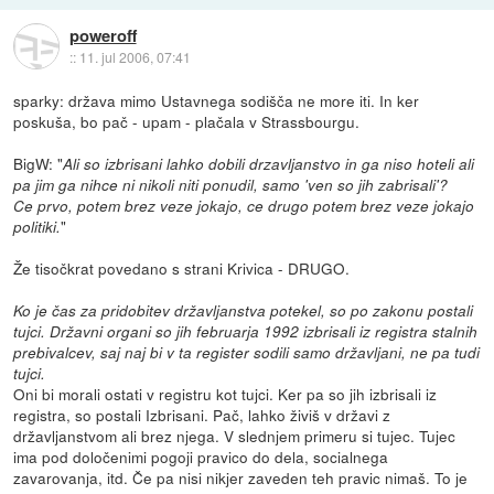
poweroff
::
11. jul 2006, 07:41
sparky: država mimo Ustavnega sodišča ne more iti. In ker
poskuša, bo pač - upam - plačala v Strassbourgu.
BigW: "
Ali so izbrisani lahko dobili drzavljanstvo in ga niso hoteli ali
pa jim ga nihce ni nikoli niti ponudil, samo 'ven so jih zabrisali'?
Ce prvo, potem brez veze jokajo, ce drugo potem brez veze jokajo
"
politiki.
Že tisočkrat povedano s strani Krivica - DRUGO.
Ko je čas za pridobitev državljanstva potekel, so po zakonu postali
tujci. Državni organi so jih februarja 1992 izbrisali iz registra stalnih
prebivalcev, saj naj bi v ta register sodili samo državljani, ne pa tudi
tujci.
Oni bi morali ostati v registru kot tujci. Ker pa so jih izbrisali iz
registra, so postali Izbrisani. Pač, lahko živiš v državi z
državljanstvom ali brez njega. V slednjem primeru si tujec. Tujec
ima pod določenimi pogoji pravico do dela, socialnega
zavarovanja, itd. Če pa nisi nikjer zaveden teh pravic nimaš. To je