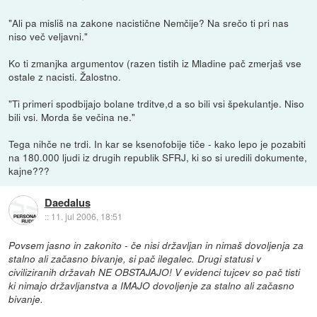
"Ali pa misliš na zakone nacistične Nemčije? Na srečo ti pri nas
niso več veljavni."
Ko ti zmanjka argumentov (razen tistih iz Mladine pač zmerjaš vse
ostale z nacisti. Žalostno.
"Ti primeri spodbijajo bolane trditve,d a so bili vsi špekulantje. Niso
bili vsi. Morda še večina ne."
Tega nihče ne trdi. In kar se ksenofobije tiče - kako lepo je pozabiti
na 180.000 ljudi iz drugih republik SFRJ, ki so si uredili dokumente,
kajne???
Daedalus
::
11. jul 2006, 18:51
Povsem jasno in zakonito - če nisi državljan in nimaš dovoljenja za
stalno ali začasno bivanje, si pač ilegalec. Drugi statusi v
civiliziranih državah NE OBSTAJAJO! V evidenci tujcev so pač tisti
ki nimajo državljanstva a IMAJO dovoljenje za stalno ali začasno
bivanje.