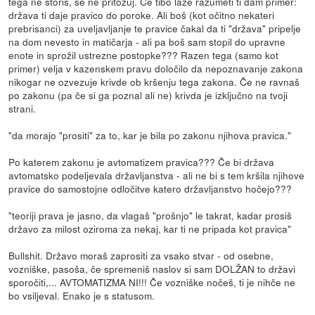
tega ne storiš, se ne pritožuj. Če tibo laže razumeti ti dam primer:
država ti daje pravico do poroke. Ali boš (kot očitno nekateri
prebrisanci) za uveljavljanje te pravice čakal da ti "država" pripelje
na dom nevesto in matičarja - ali pa boš sam stopil do upravne
enote in sprožil ustrezne postopke??? Razen tega (samo kot
primer) velja v kazenskem pravu določilo da nepoznavanje zakona
nikogar ne ozvezuje krivde ob kršenju tega zakona. Če ne ravnaš
po zakonu (pa če si ga poznal ali ne) krivda je izključno na tvoji
strani.
"da morajo "prositi" za to, kar je bila po zakonu njihova pravica."
Po katerem zakonu je avtomatizem pravica??? Če bi država
avtomatsko podeljevala državljanstva - ali ne bi s tem kršila njihove
pravice do samostojne odločitve katero državljanstvo hočejo???
"teoriji prava je jasno, da vlagaš "prošnjo" le takrat, kadar prosiš
državo za milost oziroma za nekaj, kar ti ne pripada kot pravica"
Bullshit. Državo moraš zaprositi za vsako stvar - od osebne,
vozniške, pasoša, če spremeniš naslov si sam DOLŽAN to državi
sporočiti,... AVTOMATIZMA NI!!! Če vozniške nočeš, ti je nihče ne
bo vsiljeval. Enako je s statusom.