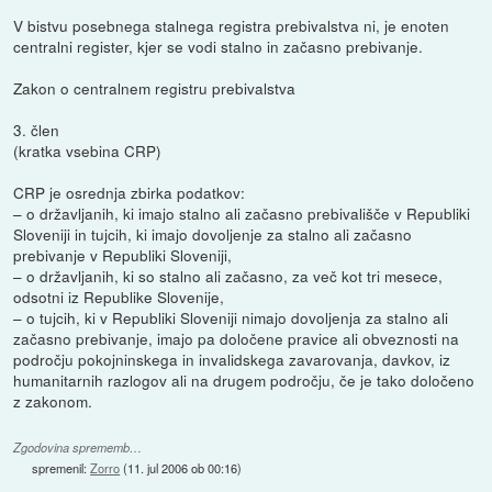
V bistvu posebnega stalnega registra prebivalstva ni, je enoten
centralni register, kjer se vodi stalno in začasno prebivanje.
Zakon o centralnem registru prebivalstva
3. člen
(kratka vsebina CRP)
CRP je osrednja zbirka podatkov:
– o državljanih, ki imajo stalno ali začasno prebivališče v Republiki
Sloveniji in tujcih, ki imajo dovoljenje za stalno ali začasno
prebivanje v Republiki Sloveniji,
– o državljanih, ki so stalno ali začasno, za več kot tri mesece,
odsotni iz Republike Slovenije,
– o tujcih, ki v Republiki Sloveniji nimajo dovoljenja za stalno ali
začasno prebivanje, imajo pa določene pravice ali obveznosti na
področju pokojninskega in invalidskega zavarovanja, davkov, iz
humanitarnih razlogov ali na drugem področju, če je tako določeno
z zakonom.
Zgodovina sprememb…
spremenil:
Zorro
(
11. jul 2006 ob 00:16
)