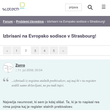
☰
Forum
»
Problemi človeštva
»
Izbrisani na Evropsko sodisce v Strasbourg!
Izbrisani na Evropsko sodisce v Strasbourg!
2
«
1
3
4
5
»
Zorro
::
11. jul 2006, 00:04
...izbrisali iz registra stalnih prebivalcev, saj naj bi v ta register
sodili samo državljani, ne pa tudi tujci.
Največja neumnost, ki sem jo kdaj slišal. Ta, ki je to napisal res
nima pojma kaj je register stalnih prebivalcev.