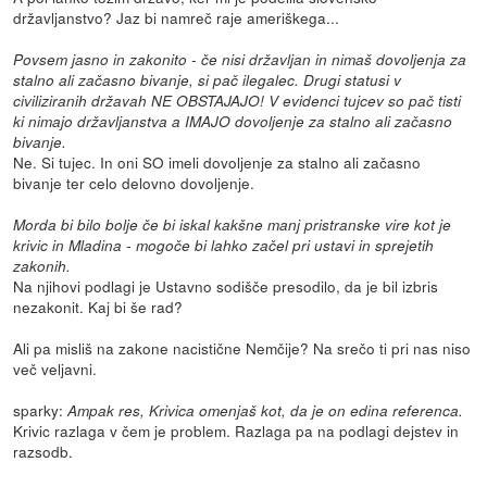
državljanstvo? Jaz bi namreč raje ameriškega...
Povsem jasno in zakonito - če nisi državljan in nimaš dovoljenja za
stalno ali začasno bivanje, si pač ilegalec. Drugi statusi v
civiliziranih državah NE OBSTAJAJO! V evidenci tujcev so pač tisti
ki nimajo državljanstva a IMAJO dovoljenje za stalno ali začasno
bivanje.
Ne. Si tujec. In oni SO imeli dovoljenje za stalno ali začasno
bivanje ter celo delovno dovoljenje.
Morda bi bilo bolje če bi iskal kakšne manj pristranske vire kot je
krivic in Mladina - mogoče bi lahko začel pri ustavi in sprejetih
zakonih.
Na njihovi podlagi je Ustavno sodišče presodilo, da je bil izbris
nezakonit. Kaj bi še rad?
Ali pa misliš na zakone nacistične Nemčije? Na srečo ti pri nas niso
več veljavni.
sparky:
Ampak res, Krivica omenjaš kot, da je on edina referenca.
Krivic razlaga v čem je problem. Razlaga pa na podlagi dejstev in
razsodb.