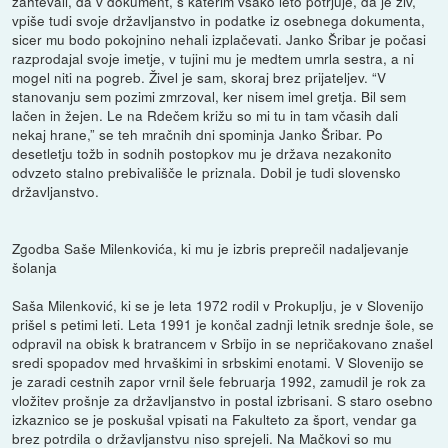
zahtevali, da v dokument, s katerim vsako leto potrjuje, da je živ,
vpiše tudi svoje državljanstvo in podatke iz osebnega dokumenta,
sicer mu bodo pokojnino nehali izplačevati. Janko Šribar je počasi
razprodajal svoje imetje, v tujini mu je medtem umrla sestra, a ni
mogel niti na pogreb. Živel je sam, skoraj brez prijateljev. “V
stanovanju sem pozimi zmrzoval, ker nisem imel gretja. Bil sem
lačen in žejen. Le na Rdečem križu so mi tu in tam včasih dali
nekaj hrane,” se teh mračnih dni spominja Janko Šribar. Po
desetletju tožb in sodnih postopkov mu je država nezakonito
odvzeto stalno prebivališče le priznala. Dobil je tudi slovensko
državljanstvo.
Zgodba Saše Milenkovića, ki mu je izbris preprečil nadaljevanje
šolanja
Saša Milenković, ki se je leta 1972 rodil v Prokuplju, je v Slovenijo
prišel s petimi leti. Leta 1991 je končal zadnji letnik srednje šole, se
odpravil na obisk k bratrancem v Srbijo in se nepričakovano znašel
sredi spopadov med hrvaškimi in srbskimi enotami. V Slovenijo se
je zaradi cestnih zapor vrnil šele februarja 1992, zamudil je rok za
vložitev prošnje za državljanstvo in postal izbrisani. S staro osebno
izkaznico se je poskušal vpisati na Fakulteto za šport, vendar ga
brez potrdila o državljanstvu niso sprejeli. Na Mačkovi so mu