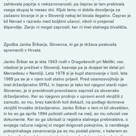
zahtevala papirje o nekaznovanosti, pa čeprav je tam prebivala
vsega skupaj le mesec dni. Kljub temu ni dobila dovoljenja za
začasno bivanje in je v Sloveniji nekaj let bivala ilegalno. Čeprav je
bil Nenad v razredu med boljšimi učenci, nikoli ni prejemal
štipendije. Zanjo ni mogel zaprositi, ker ni imel stalnega bivališča.
Zgodba Janka Šribarja, Slovenca, ki ga je država poskusila
spremeniti v Hrvata
Janko Šribar se je leta 1943 rodil v Dragoševcih pri Metliki, vso
mladost je preživel v Sloveniji, kasneje pa je dvajset let delal pri
Mercedesu v Nemčiji. Leta 1978 si je kupil stanovanje v Izoli, leta
1989 pa se je v njem tudi stalno prijavil. Pred osamosvojitvijo je
imel državljanstvo SFRJ, in čeprav je tako kot njegovi starši rojen
Slovenec, je iz previdnosti pravočasno zaprosil za slovensko
državljanstvo. Ker so njegovo prošnjo v upravni enoti vknjižili z
zamudo, so mu, brez kakršnih koli dokazil, na podlagi domneve
vknjižili hrvaško državljanstvo. Janko Šribar o tem ni bil obveščen,
in ko so ga aprila 1994 policisti ustavili na meji, so mu odvzeli vse
dokumente. Ker so ga izbrisali iz registra stalnega prebivalstva, s
svojega računa najprej ni mogel dvigovati pokojnine, iz nemškega
pokojninskega zavarovanja pa so mu poslali pismo, v katerem so