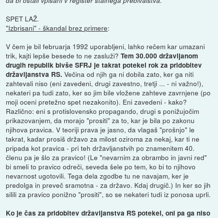
da bi ostali vpisani v register stalnega prebivalstva.
SPET LAŽ.
"Izbrisani" - škandal brez primere
:
V čem je bil februarja 1992 uporabljeni, lahko rečem kar umazani
trik, kajti lepše besede to ne zasluži?
Tem 30.000 državljanom
drugih republik bivše SFRJ je takrat potekel rok za pridobitev
Večina od njih ga ni dobila zato, ker ga niti
državljanstva RS.
zahtevali niso (eni zavedeni, drugi zavestno, tretji ... - ni važno!),
nekateri pa tudi zato, ker so jim bile vložene zahteve zavrnjene (po
moji oceni pretežno spet nezakonito). Eni zavedeni - kako?
Različno: eni s protislovensko propagando, drugi s ponižujočim
prikazovanjem, da morajo "prositi" za to, kar je bila po zakonu
njihova pravica. V teoriji prava je jasno, da vlagaš "prošnjo" le
takrat, kadar prosiš državo za milost oziroma za nekaj, kar ti ne
pripada kot pravica - pri teh državljanstvih po znamenitem 40.
členu pa je šlo za pravico! (Le "nevarnim za obrambo in javni red"
bi smeli to pravico odreči, seveda šele po tem, ko bi to njihovo
nevarnost ugotovili. Tega dela zgodbe tu ne navajam, ker je
predolga in preveč sramotna - za državo. Kdaj drugič.) In ker so jih
silili za pravico ponižno "prositi", so se nekateri tudi iz ponosa uprli.
Ko je čas za pridobitev državljanstva RS potekel, oni pa ga niso