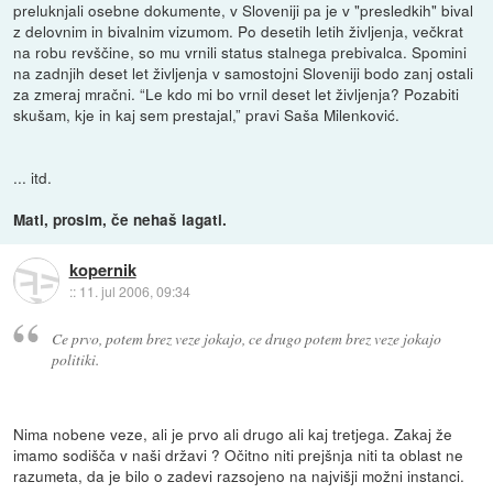
preluknjali osebne dokumente, v Sloveniji pa je v "presledkih" bival
z delovnim in bivalnim vizumom. Po desetih letih življenja, večkrat
na robu revščine, so mu vrnili status stalnega prebivalca. Spomini
na zadnjih deset let življenja v samostojni Sloveniji bodo zanj ostali
za zmeraj mračni. “Le kdo mi bo vrnil deset let življenja? Pozabiti
skušam, kje in kaj sem prestajal,” pravi Saša Milenković.
... itd.
Mati, prosim, če nehaš lagati.
kopernik
::
11. jul 2006, 09:34
Ce prvo, potem brez veze jokajo, ce drugo potem brez veze jokajo
politiki.
Nima nobene veze, ali je prvo ali drugo ali kaj tretjega. Zakaj že
imamo sodišča v naši državi ? Očitno niti prejšnja niti ta oblast ne
razumeta, da je bilo o zadevi razsojeno na najvišji možni instanci.