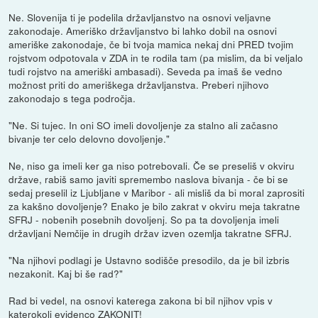
Ne. Slovenija ti je podelila državljanstvo na osnovi veljavne
zakonodaje. Ameriško državljanstvo bi lahko dobil na osnovi
ameriške zakonodaje, če bi tvoja mamica nekaj dni PRED tvojim
rojstvom odpotovala v ZDA in te rodila tam (pa mislim, da bi veljalo
tudi rojstvo na ameriški ambasadi). Seveda pa imaš še vedno
možnost priti do ameriškega državljanstva. Preberi njihovo
zakonodajo s tega področja.
"Ne. Si tujec. In oni SO imeli dovoljenje za stalno ali začasno
bivanje ter celo delovno dovoljenje."
Ne, niso ga imeli ker ga niso potrebovali. Če se preseliš v okviru
države, rabiš samo javiti spremembo naslova bivanja - če bi se
sedaj preselil iz Ljubljane v Maribor - ali misliš da bi moral zaprositi
za kakšno dovoljenje? Enako je bilo zakrat v okviru meja takratne
SFRJ - nobenih posebnih dovoljenj. So pa ta dovoljenja imeli
državljani Nemčije in drugih držav izven ozemlja takratne SFRJ.
"Na njihovi podlagi je Ustavno sodišče presodilo, da je bil izbris
nezakonit. Kaj bi še rad?"
Rad bi vedel, na osnovi katerega zakona bi bil njihov vpis v
katerokoli evidenco ZAKONIT!