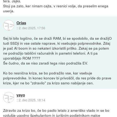
tera. Jajks.
Stoji pa zato, ker nimam cajta, v resnici volje, da preselim enega
userja.
Orias
::
2. dec 2025, 17:56
Sej bi bilo logično, če se draži RAM, bi se spodobilo, da se dražijO
tudi SSDji in vse ostale naprave, ki vsebujejo polprevodnike. Zdaj
je pač AI boom in so nekateri izkoristili priliko. Zakaj se pa potem
ne podražijo tablični računalnik in pametni telefoni. A ti pa
uporabljajo ROM ????
Še čudno, da se niso zaradi tega niso podražila EV.
Ko bo resnična kriza, se bo podražilo vse, kar vsebuje
polprevodnike. In konec koncev bi privoščil, da res pride do prave
krize, kjer ne bo "zdravilo" za krizo samo nabijanje cen.
yayo
::
2. dec 2025, 18:14
Zdravilo za krizo bo, če bo padlo letalo z ameriško vlado in se bo
vzdušje ugodno špekulantom in jurišnim podjetnikom malce