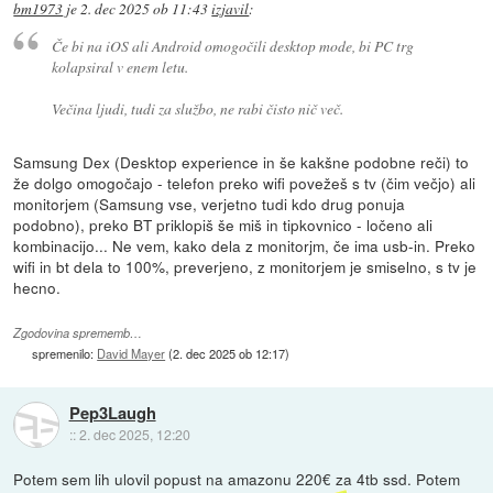
bm1973
je
2. dec 2025 ob 11:43
izjavil
:
Če bi na iOS ali Android omogočili desktop mode, bi PC trg
kolapsiral v enem letu.
Večina ljudi, tudi za službo, ne rabi čisto nič več.
Samsung Dex (Desktop experience in še kakšne podobne reči) to
že dolgo omogočajo - telefon preko wifi povežeš s tv (čim večjo) ali
monitorjem (Samsung vse, verjetno tudi kdo drug ponuja
podobno), preko BT priklopiš še miš in tipkovnico - ločeno ali
kombinacijo... Ne vem, kako dela z monitorjm, če ima usb-in. Preko
wifi in bt dela to 100%, preverjeno, z monitorjem je smiselno, s tv je
hecno.
Zgodovina sprememb…
spremenilo:
David Mayer
(
2. dec 2025 ob 12:17
)
Pep3Laugh
::
2. dec 2025, 12:20
Potem sem lih ulovil popust na amazonu 220€ za 4tb ssd. Potem