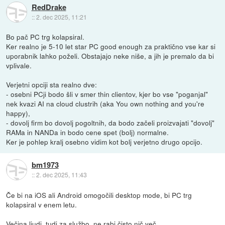
RedDrake
::
2. dec 2025, 11:21
Bo pač PC trg kolapsiral.
Ker realno je 5-10 let star PC good enough za praktično vse kar si
uporabnik lahko poželi. Obstajajo neke niše, a jih je premalo da bi
vplivale.
Verjetni opciji sta realno dve:
- osebni PCji bodo šli v smer thin clientov, kjer bo vse "poganjal"
nek kvazi AI na cloud clustrih (aka You own nothing and you're
happy),
- dovolj firm bo dovolj pogoltnih, da bodo začeli proizvajati "dovolj"
RAMa in NANDa in bodo cene spet (bolj) normalne.
Ker je pohlep kralj osebno vidim kot bolj verjetno drugo opcijo.
bm1973
::
2. dec 2025, 11:43
Če bi na iOS ali Android omogočili desktop mode, bi PC trg
kolapsiral v enem letu.
Večina ljudi, tudi za službo, ne rabi čisto nič več.