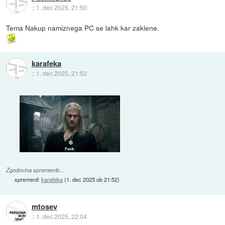
::
1. dec 2025, 21:50
Tema Nakup namiznega PC se lahk kar zaklene.
karafeka
::
1. dec 2025, 21:52
Zgodovina sprememb…
spremenil:
karafeka
(
1. dec 2025 ob 21:52
)
mtosev
::
1. dec 2025, 22:04