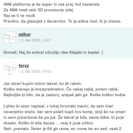
AM4 platforma je še super in vse prej, kot zastarela.
Za AM4 imaš celo 3D procesorje zdaj.
Naj se ti ne mudi.
Pravilno, da glasuješ z denarnico. To je edina moč, ki jo imamo.
mihor
::
2. dec 2025, 14:07
Smradi. Naj že enkrat združijo obe Kitajski in basta! :)
feryz
::
2. dec 2025, 15:53
Jaz stvari kupim točno takrat, ko jih rabim.
Koliko stanejo je brezpredmetno. Če nekaj rabiš, potem rabiš.
Najboljše bi bilo, da je zastonj, ampak jebi ga. Košta kolikor košta.
Lahko bi sicer napisal, v tukaj forumski maniri, da sem imel
neverjetno srečo, ker sem poleti kupil nov komp, stoji še na omari
in sem privarčeval še pa još. Že takrat je bila, samo kišta, tri jurje
dvesto. Koliko bi bila danes ... vsaj 4 jurje očitno.
Nah, premalo. Noter je 64 gb rama, en nvme ter en ssd, vsak 2