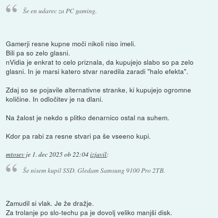
Še en udarec za PC gaming.
Gamerji resne kupne moči nikoli niso imeli.
Bili pa so zelo glasni.
nVidia je enkrat to celo priznala, da kupujejo slabo so pa zelo
glasni. In je marsi katero stvar naredila zaradi "halo efekta".
Zdaj so se pojavile alternativne stranke, ki kupujejo ogromne
količine. In odločitev je na dlani.
Na žalost je nekdo s plitko denarnico ostal na suhem.
Kdor pa rabi za resne stvari pa še vseeno kupi.
mtosev
je
1. dec 2025 ob 22:04
izjavil
:
Še nisem kupil SSD. Gledam Samsung 9100 Pro 2TB.
Zamudil si vlak. Je že dražje.
Za trolanje po slo-techu pa je dovolj veliko manjši disk.