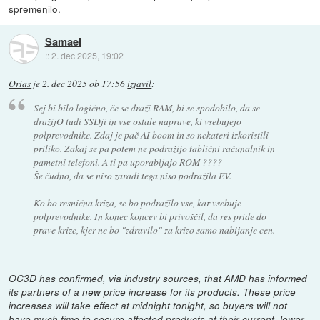
spremenilo.
Samael
::
2. dec 2025, 19:02
Orias
je
2. dec 2025 ob 17:56
izjavil
:
Sej bi bilo logično, če se draži RAM, bi se spodobilo, da se
dražijO tudi SSDji in vse ostale naprave, ki vsebujejo
polprevodnike. Zdaj je pač AI boom in so nekateri izkoristili
priliko. Zakaj se pa potem ne podražijo tablični računalnik in
pametni telefoni. A ti pa uporabljajo ROM ????
Še čudno, da se niso zaradi tega niso podražila EV.
Ko bo resnična kriza, se bo podražilo vse, kar vsebuje
polprevodnike. In konec koncev bi privoščil, da res pride do
prave krize, kjer ne bo "zdravilo" za krizo samo nabijanje cen.
OC3D has confirmed, via industry sources, that AMD has informed
its partners of a new price increase for its products. These price
increases will take effect at midnight tonight, so buyers will not
have much time to secure affected products at their current, lower