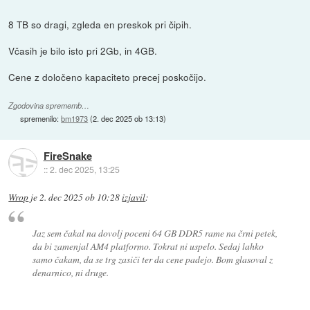
8 TB so dragi, zgleda en preskok pri čipih.
Včasih je bilo isto pri 2Gb, in 4GB.
Cene z določeno kapaciteto precej poskočijo.
Zgodovina sprememb…
spremenilo:
bm1973
(
2. dec 2025 ob 13:13
)
FireSnake
::
2. dec 2025, 13:25
Wrop
je
2. dec 2025 ob 10:28
izjavil
:
Jaz sem čakal na dovolj poceni 64 GB DDR5 rame na črni petek,
da bi zamenjal AM4 platformo. Tokrat ni uspelo. Sedaj lahko
samo čakam, da se trg zasiči ter da cene padejo. Bom glasoval z
denarnico, ni druge.