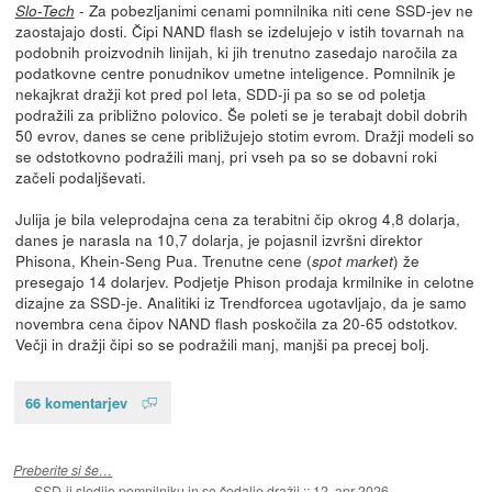
- Za pobezljanimi cenami pomnilnika niti cene SSD-jev ne
Slo-Tech
zaostajajo dosti. Čipi NAND flash se izdelujejo v istih tovarnah na
podobnih proizvodnih linijah, ki jih trenutno zasedajo naročila za
podatkovne centre ponudnikov umetne inteligence. Pomnilnik je
nekajkrat dražji kot pred pol leta, SDD-ji pa so se od poletja
podražili za približno polovico. Še poleti se je terabajt dobil dobrih
50 evrov, danes se cene približujejo stotim evrom. Dražji modeli so
se odstotkovno podražili manj, pri vseh pa so se dobavni roki
začeli podaljševati.
Julija je bila veleprodajna cena za terabitni čip okrog 4,8 dolarja,
danes je narasla na 10,7 dolarja, je pojasnil izvršni direktor
Phisona, Khein-Seng Pua. Trenutne cene (
) že
spot market
presegajo 14 dolarjev. Podjetje Phison prodaja krmilnike in celotne
dizajne za SSD-je. Analitiki iz Trendforcea ugotavljajo, da je samo
novembra cena čipov NAND flash poskočila za 20-65 odstotkov.
Večji in dražji čipi so se podražili manj, manjši pa precej bolj.
66 komentarjev
Preberite si še…
SSD-ji sledijo pomnilniku in so čedalje dražji
::
12. apr 2026