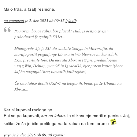
Malo trda, a (žal) resnična.
no comment
je
2. dec 2025 ob 09:35
izjavil
:
Po novem bo, če rabiš, boš plačal? Huh, js očitno živim v
prihodnosti že zadnjih 50 let...
Mimogrede, kje je EU, da zaukaže Sonyju in Microsoftu, da
morajo pustit poganjanje Linuxa in Winblowsov na konzolah.
Erm, prečrtajte tole. Da morata Xbox in PS prit prednaložena
vsaj z Win, Debian, macOS in IgračaOS, kjer potem kupec izbere
kaj bo poganjal (brez tumastih jailbrejkov).
Če smo lahko dobili USB-C na telefonih, bomo pa še Ubuntu na
Xboxu...
Ker si kupoval racionalno.
Eni so pa kupovali,
. In si kasneje merili e-penise. Joj,
ker so lahko
koliko žolča je bilo prelitega na ta račun na tem forumu
yayo
je
2. dec 2025 ob 09:38
izjavil
: