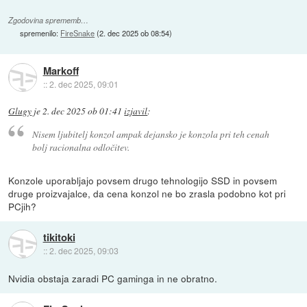
Zgodovina sprememb…
spremenilo:
FireSnake
(
2. dec 2025 ob 08:54
)
Markoff
::
2. dec 2025, 09:01
Glugy
je
2. dec 2025 ob 01:41
izjavil
:
Nisem ljubitelj konzol ampak dejansko je konzola pri teh cenah
bolj racionalna odločitev.
Konzole uporabljajo povsem drugo tehnologijo SSD in povsem
druge proizvajalce, da cena konzol ne bo zrasla podobno kot pri
PCjih?
tikitoki
::
2. dec 2025, 09:03
Nvidia obstaja zaradi PC gaminga in ne obratno.