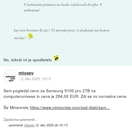
V nobenem primeru ne bodo izdelovali dvojke. V
nobenem
!
kaj nisi boomer kt jaz? Ti moram prav /s dodajati na koncu
stavka?
No, tokrat mi je spodletelo
mtosev
::
2. dec 2025, 10:15
Sem pogledal ceno za Samsung 9100 pro 2TB na
computerunivese in cena je 284,00 EUR. Zdi se mi normalna cena.
Še Mimovrste
https://www.mimovrste.com/ssd-diski/sam...
Zgodovina sprememb…
spremenil:
mtosev
(
2. dec 2025 ob 10:17
)