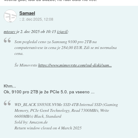
Samael
::
2. dec 2025, 12:08
mtosev
je
2. dec 2025 ob 10:15
izjavil
:
Sem pogledal ceno za Samsung 9100 pro 2TB na
computerunivese in cena je 284,00 EUR. Zdi se mi normalna
cena.
Še Mimovrste
https://www.mimovrste.com/ssd-diski/sam...
Khm...
Ok, 9100 pro 2TB je že PCIe 5.0. pa vseeno ...
WD_BLACK SN850X NVMe SSD 4TB Internal SSD (Gaming
Memory, PCIe Gen4 Technology, Read 7300MB/s, Write
6600MB/s) Black, Standard
Sold by: Amazon.de
Return window closed on 4 March 2025