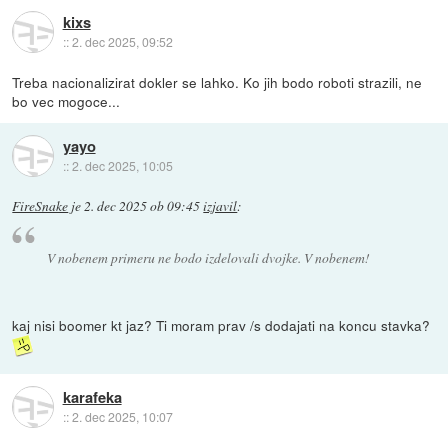
kixs
::
2. dec 2025, 09:52
Treba nacionalizirat dokler se lahko. Ko jih bodo roboti strazili, ne
bo vec mogoce...
yayo
::
2. dec 2025, 10:05
FireSnake
je
2. dec 2025 ob 09:45
izjavil
:
V nobenem primeru ne bodo izdelovali dvojke. V
nobenem
!
kaj nisi boomer kt jaz? Ti moram prav /s dodajati na koncu stavka?
karafeka
::
2. dec 2025, 10:07