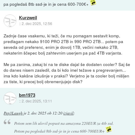
pa pogledaš 8tb ssd-je in je cena 600-700€+
Kurzweil
::
2. dec 2025, 12:56
Zadnje čase vsakemu, ki teži, če mu pomagam sestavit komp,
predlagam nekako 9100 PRO 2TB in 990 PRO 2TB... potem pa
seveda od preferenc, enim je dovolj 1TB, večini nekako 2TB,
nekaterim ščepec bolj zahtevnim userjem pa pač 4TB varjanta.
Me pa zanima, zakaj bi na te diske dajal še dodaten cooler? Saj še
do danes nisem zasledil, da bi kdo imel težave s pregrevanjem...
ima kdo kakšne izkušnje v praksi? Verjetno je ta cooler bolj mišljen
za tiste, ki precej bolj obremenjujejo disk?
bm1973
::
2. dec 2025, 13:11
Pep3Laugh
je
2. dec 2025 ob 12:20
izjavil
:
Potem sem lih ulovil popust na amazonu 220EUR za 4tb ssd.
Potem pa pogledaš 8tb ssd-je in je cena 600-700EUR+