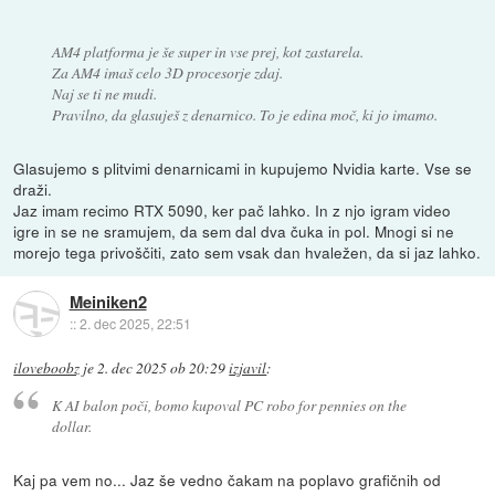
AM4 platforma je še super in vse prej, kot zastarela.
Za AM4 imaš celo 3D procesorje zdaj.
Naj se ti ne mudi.
Pravilno, da glasuješ z denarnico. To je edina moč, ki jo imamo.
Glasujemo s plitvimi denarnicami in kupujemo Nvidia karte. Vse se
draži.
Jaz imam recimo RTX 5090, ker pač lahko. In z njo igram video
igre in se ne sramujem, da sem dal dva čuka in pol. Mnogi si ne
morejo tega privoščiti, zato sem vsak dan hvaležen, da si jaz lahko.
Meiniken2
::
2. dec 2025, 22:51
iloveboobz
je
2. dec 2025 ob 20:29
izjavil
:
K AI balon poči, bomo kupoval PC robo for pennies on the
dollar.
Kaj pa vem no... Jaz še vedno čakam na poplavo grafičnih od