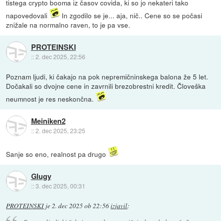
tistega crypto booma iz časov covida, ki so jo nekateri tako
napovedovali
In zgodilo se je... aja, nič.. Cene so se počasi
znižale na normalno raven, to je pa vse.
PROTEINSKI
::
2. dec 2025, 22:56
Poznam ljudi, ki čakajo na pok nepremičninskega balona že 5 let.
Dočakali so dvojne cene in zavrnili brezobrestni kredit. Človeška
neumnost je res neskončna.
Meiniken2
::
2. dec 2025, 23:25
Sanje so eno, realnost pa drugo
Glugy
::
3. dec 2025, 00:31
PROTEINSKI
je
2. dec 2025 ob 22:56
izjavil
: