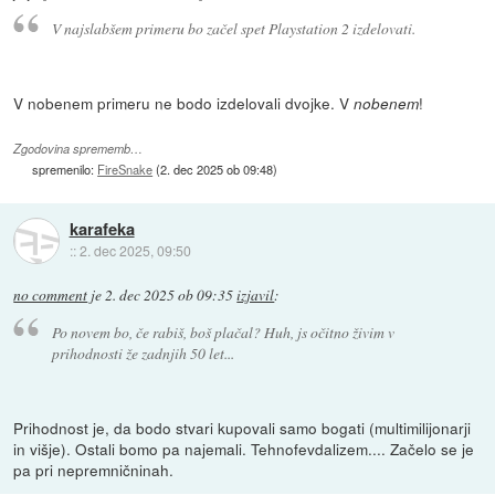
V najslabšem primeru bo začel spet Playstation 2 izdelovati.
V nobenem primeru ne bodo izdelovali dvojke. V
!
nobenem
Zgodovina sprememb…
spremenilo:
FireSnake
(
2. dec 2025 ob 09:48
)
karafeka
::
2. dec 2025, 09:50
no comment
je
2. dec 2025 ob 09:35
izjavil
:
Po novem bo, če rabiš, boš plačal? Huh, js očitno živim v
prihodnosti že zadnjih 50 let...
Prihodnost je, da bodo stvari kupovali samo bogati (multimilijonarji
in višje). Ostali bomo pa najemali. Tehnofevdalizem.... Začelo se je
pa pri nepremničninah.