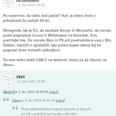
::
2. dec 2025, 09:35
Po novem bo, če rabiš, boš plačal? Huh, js očitno živim v
prihodnosti že zadnjih 50 let...
Mimogrede, kje je EU, da zaukaže Sonyju in Microsoftu, da morajo
pustit poganjanje Linuxa in Winblowsov na konzolah. Erm,
prečrtajte tole. Da morata Xbox in PS prit prednaložena vsaj z Win,
Debian, macOS in IgračaOS, kjer potem kupec izbere kaj bo
poganjal (brez tumastih jailbrejkov).
Če smo lahko dobili USB-C na telefonih, bomo pa še Ubuntu na
Xboxu...
yayo
::
2. dec 2025, 09:38
Markoff
je
2. dec 2025 ob 09:01
izjavil
:
Glugy
je
2. dec 2025 ob 01:41
izjavil
:
Nisem ljubitelj konzol ampak dejansko je konzola
pri teh cenah bolj racionalna odločitev.