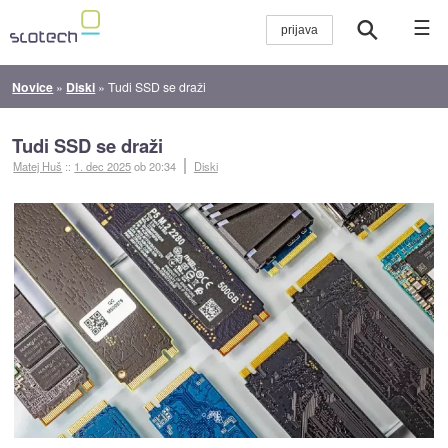
☰
Novice
»
Diski
»
Tudi SSD se draži
Tudi SSD se draži
Matej Huš
::
1. dec 2025
ob 20:34
Diski