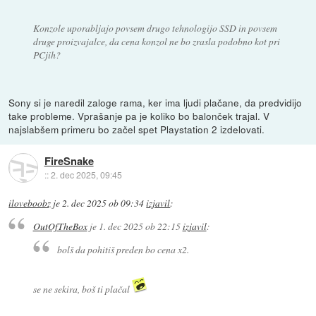
Konzole uporabljajo povsem drugo tehnologijo SSD in povsem
druge proizvajalce, da cena konzol ne bo zrasla podobno kot pri
PCjih?
Sony si je naredil zaloge rama, ker ima ljudi plačane, da predvidijo
take probleme. Vprašanje pa je koliko bo balonček trajal. V
najslabšem primeru bo začel spet Playstation 2 izdelovati.
FireSnake
::
2. dec 2025, 09:45
iloveboobz
je
2. dec 2025 ob 09:34
izjavil
:
OutOfTheBox
je
1. dec 2025 ob 22:15
izjavil
:
bolš da pohitiš preden bo cena x2.
se ne sekira, boš ti plačal