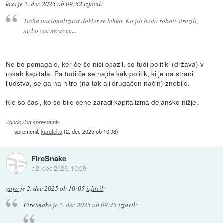
kixs
je
2. dec 2025 ob 09:52
izjavil
:
Treba nacionalizirat dokler se lahko. Ko jih bodo roboti strazili,
ne bo vec mogoce...
Ne bo pomagalo, ker če še nisi opazil, so tudi politiki (država) v
rokah kapitala. Pa tudi če se najde kak politik, ki je na strani
ljudstva, se ga na hitro (na tak ali drugačen način) znebijo.
Kje so časi, ko so bile cene zaradi kapitalizma dejansko nižje.
Zgodovina sprememb…
spremenil:
karafeka
(
2. dec 2025 ob 10:08
)
FireSnake
::
2. dec 2025, 10:09
yayo
je
2. dec 2025 ob 10:05
izjavil
:
FireSnake
je
2. dec 2025 ob 09:45
izjavil
: