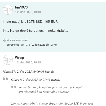
bm1973
::
2. dec 2025, 10:18
1 leto nazaj je bil 2TB SSD, 105 EUR...
In toliko ga dobiš še danes, ni nekaj držaji...
Zgodovina sprememb…
spremenilo:
bm1973
(
2. dec 2025 ob 10:19
)
Wrop
::
2. dec 2025, 10:28
Markoff
je
2. dec 2025 ob 09:01
izjavil
:
Glugy
je
2. dec 2025 ob 01:41
izjavil
:
Nisem ljubitelj konzol ampak dejansko je konzola
pri teh cenah bolj racionalna odločitev.
Konzole uporabljajo povsem drugo tehnologijo SSD in povsem