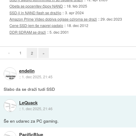
Obeta se pocenitev čipov NAND
::
18. feb 2025
SSD-ji in NAND flash se dražijo
::
3. apr 2024
Amazon Prime Video dobiva oglase oziroma se draži
::
29. dec 2023
Cene SSD-jem še naprej padajo
::
18. dec 2012
DDR SDRAM se draži
::
5. dec 2001
«
1
2
»
endelin
::
1. dec 2025, 21:45
Slabo da se draži tudi SSD
LeQuack
::
1. dec 2025, 21:46
Še en udarec za PC gaming.
PacificBlue