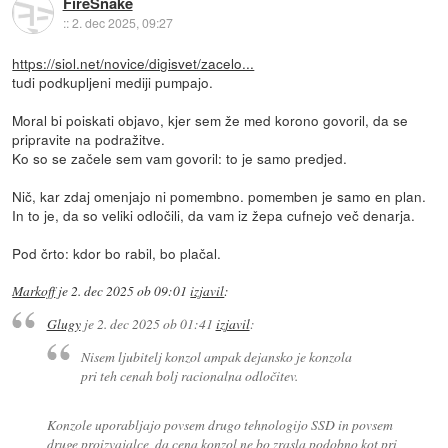
FireSnake
::
2. dec 2025, 09:27
https://siol.net/novice/digisvet/zacelo...
tudi podkupljeni mediji pumpajo.
Moral bi poiskati objavo, kjer sem že med korono govoril, da se
pripravite na podražitve.
Ko so se začele sem vam govoril: to je samo predjed.
Nič, kar zdaj omenjajo ni pomembno. pomemben je samo en plan.
In to je, da so veliki odločili, da vam iz žepa cufnejo več denarja.
Pod črto: kdor bo rabil, bo plačal.
Markoff
je
2. dec 2025 ob 09:01
izjavil
:
Glugy
je
2. dec 2025 ob 01:41
izjavil
:
Nisem ljubitelj konzol ampak dejansko je konzola
pri teh cenah bolj racionalna odločitev.
Konzole uporabljajo povsem drugo tehnologijo SSD in povsem
druge proizvajalce, da cena konzol ne bo zrasla podobno kot pri