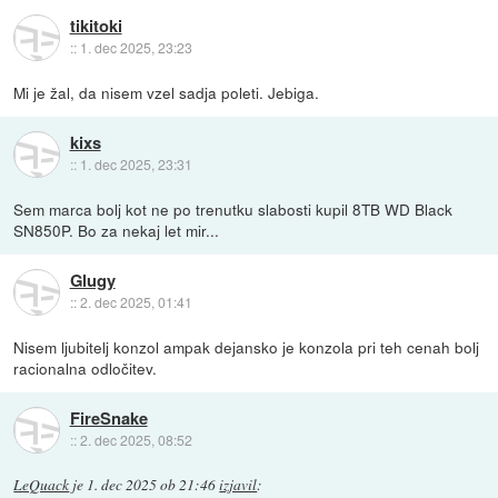
tikitoki
::
1. dec 2025, 23:23
Mi je žal, da nisem vzel sadja poleti. Jebiga.
kixs
::
1. dec 2025, 23:31
Sem marca bolj kot ne po trenutku slabosti kupil 8TB WD Black
SN850P. Bo za nekaj let mir...
Glugy
::
2. dec 2025, 01:41
Nisem ljubitelj konzol ampak dejansko je konzola pri teh cenah bolj
racionalna odločitev.
FireSnake
::
2. dec 2025, 08:52
LeQuack
je
1. dec 2025 ob 21:46
izjavil
: