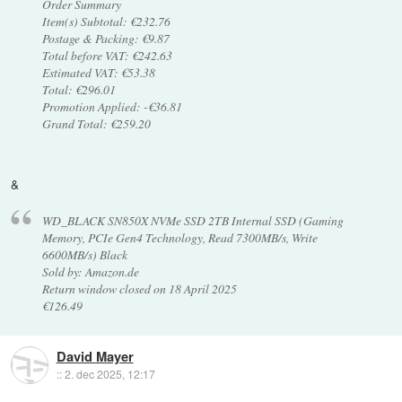
Order Summary
Item(s) Subtotal: €232.76
Postage & Packing: €9.87
Total before VAT: €242.63
Estimated VAT: €53.38
Total: €296.01
Promotion Applied: -€36.81
Grand Total: €259.20
&
WD_BLACK SN850X NVMe SSD 2TB Internal SSD (Gaming
Memory, PCIe Gen4 Technology, Read 7300MB/s, Write
6600MB/s) Black
Sold by: Amazon.de
Return window closed on 18 April 2025
€126.49
David Mayer
::
2. dec 2025, 12:17