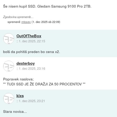
Še nisem kupil SSD. Gledam Samsung 9100 Pro 2TB.
Zgodovina sprememb…
spremenil:
mtosev
(
1. dec 2025 ob 22:09
)
OutOfTheBox
::
1. dec 2025, 22:15
bolš da pohitiš preden bo cena x2.
dexterboy
::
1. dec 2025, 23:16
Popravek naslova;
"" TUDI SSD JE ŽE DRAŽJI ZA 50 PROCENTOV ""
kixs
::
1. dec 2025, 23:21
Stara novica...