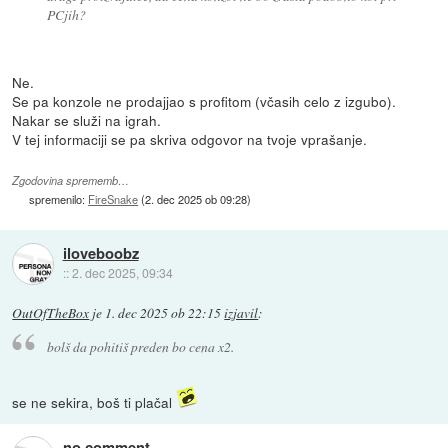
PCjih?
Ne.
Se pa konzole ne prodajjao s profitom (včasih celo z izgubo).
Nakar se služi na igrah.
V tej informaciji se pa skriva odgovor na tvoje vprašanje.
Zgodovina sprememb…
spremenilo:
FireSnake
(
2. dec 2025 ob 09:28
)
iloveboobz
::
2. dec 2025, 09:34
OutOfTheBox
je
1. dec 2025 ob 22:15
izjavil
:
bolš da pohitiš preden bo cena x2.
se ne sekira, boš ti plačal
no comment