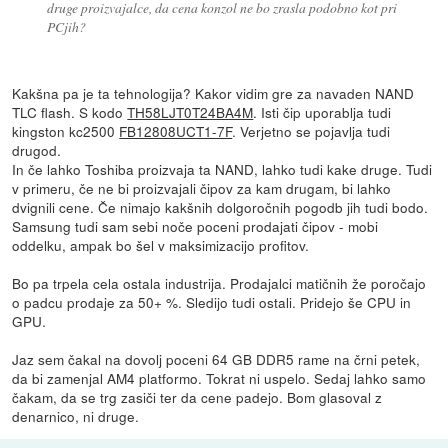
druge proizvajalce, da cena konzol ne bo zrasla podobno kot pri
PCjih?
Kakšna pa je ta tehnologija? Kakor vidim gre za navaden NAND
TLC flash. S kodo
TH58LJT0T24BA4M
. Isti čip uporablja tudi
kingston kc2500
FB12808UCT1-7F
. Verjetno se pojavlja tudi
drugod.
In če lahko Toshiba proizvaja ta NAND, lahko tudi kake druge. Tudi
v primeru, če ne bi proizvajali čipov za kam drugam, bi lahko
dvignili cene. Če nimajo kakšnih dolgoročnih pogodb jih tudi bodo.
Samsung tudi sam sebi noče poceni prodajati čipov - mobi
oddelku, ampak bo šel v maksimizacijo profitov.
Bo pa trpela cela ostala industrija. Prodajalci matičnih že poročajo
o padcu prodaje za 50+ %. Sledijo tudi ostali. Pridejo še CPU in
GPU.
Jaz sem čakal na dovolj poceni 64 GB DDR5 rame na črni petek,
da bi zamenjal AM4 platformo. Tokrat ni uspelo. Sedaj lahko samo
čakam, da se trg zasiči ter da cene padejo. Bom glasoval z
denarnico, ni druge.