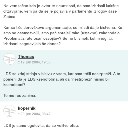
Ne vem točno kdo je avtor te neumnosti, da smo izbrisali kakšne
državljane, vem pa da se je pojavila v parlamentu iz logov Jaše
Zlobca.
Kar se tiče Jerovškove argumentacije, se mi zdi da je bistvena. Ko
smo se osamosvojili, smo pač sprejeli tako (ustavno) zakonodajo.
Problematizirate osamosvojitev? Se ne bi smeli, kot mnogi t.i.
izbrisani zagotavljajo še danes?
Thomas
::
19. jan 2004, 19:55
LDS se zdaj strinja v bistvu z vsem, kar smo trdili nestrpneži. A to
pomeni da je LDS ksenofobna, ali da "nestrpneži" nismo bili
ksenofobni?
To me res zanima.
kopernik
::
20. jan 2004, 08:47
LDS je samo ugotovila, da so volitve blizu.