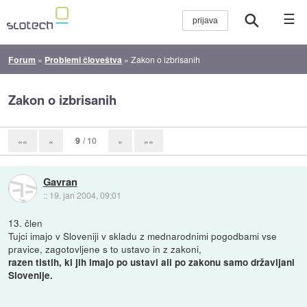
☰
Forum
»
Problemi človeštva
»
Zakon o izbrisanih
Zakon o izbrisanih
9
/ 10
««
«
»
»»
Gavran
::
19. jan 2004, 09:01
13. člen
Tujci imajo v Sloveniji v skladu z mednarodnimi pogodbami vse
pravice, zagotovljene s to ustavo in z zakoni,
razen tistih, ki jih imajo po ustavi ali po zakonu samo državljani
Slovenije.