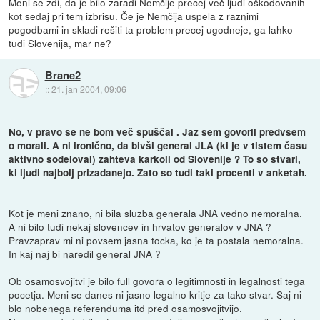
Meni se zdi, da je bilo zaradi Nemčije precej več ljudi oškodovanih
kot sedaj pri tem izbrisu. Če je Nemčija uspela z raznimi
pogodbami in skladi rešiti ta problem precej ugodneje, ga lahko
tudi Slovenija, mar ne?
Brane2
::
21. jan 2004, 09:06
No, v pravo se ne bom več spuščal . Jaz sem govoril predvsem
o morali. A ni ironično, da bivši general JLA (ki je v tistem času
aktivno sodeloval) zahteva karkoli od Slovenije ? To so stvari,
ki ljudi najbolj prizadanejo. Zato so tudi taki procenti v anketah.
Kot je meni znano, ni bila sluzba generala JNA vedno nemoralna.
A ni bilo tudi nekaj slovencev in hrvatov generalov v JNA ?
Pravzaprav mi ni povsem jasna tocka, ko je ta postala nemoralna.
In kaj naj bi naredil general JNA ?
Ob osamosvojitvi je bilo full govora o legitimnosti in legalnosti tega
pocetja. Meni se danes ni jasno legalno kritje za tako stvar. Saj ni
blo nobenega referenduma itd pred osamosvojitvijo.