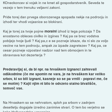
KOneckoncev si vojak in ne kmet ali gospodarstvenik. Seveda te
vezejo v tem trenuku veljavni zakoni.
Pride torej dan prvega oborozenega spopada nekje na podrocju in
izhodi ter vhodi vojasnice so blokirani.
Kaj je torej za tvoje pojme
izhod iz tega polozaja ? Da
moralni
enostavno obleces civilko in izgines ? Kaj pa ce brez vodstva
pobijejo tvoje ljudi ? Kaj pa,c e se pozneje izkaze, da ni slo za voljo
vecine na tem podrocju, ampak za izpade zagretezev ? Kaj pa, ce
cesar pozneje vzpostavi nadzor nad tem obmocjem in te
obravnava kot dezerterja ?
Predstavljaj si, da bi npr. na hrvaškem izgnanci zahtevali
odškodnine (če me spomin ne vara, je na hrvaškem kar veliko
srbov, ki so bili izgnani, kasneje so se pa vrnili - popravi me, če
se motim) ? Kajti njim ni bilo le odvzeto stalno bivališče,
temveč vse.
Na Hrvaskem so se nehrvatom, sploh pa srbom v zadnjem
desetletju dogajale izredno zanimive stvari. O tem bo verjetno se
kaka Hollywoodska uspesnica...