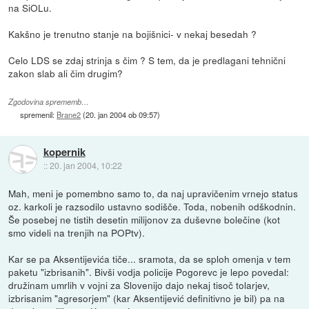
na SiOLu.
Kakšno je trenutno stanje na bojišnici- v nekaj besedah ?
Celo LDS se zdaj strinja s čim ? S tem, da je predlagani tehnični
zakon slab ali čim drugim?
Zgodovina sprememb…
spremenil:
Brane2
(
20. jan 2004 ob 09:57
)
kopernik
::
20. jan 2004, 10:22
Mah, meni je pomembno samo to, da naj upravičenim vrnejo status
oz. karkoli je razsodilo ustavno sodišče. Toda, nobenih odškodnin.
Še posebej ne tistih desetin milijonov za duševne bolečine (kot
smo videli na trenjih na POPtv).
Kar se pa Aksentijevića tiče... sramota, da se sploh omenja v tem
paketu "izbrisanih". Bivši vodja policije Pogorevc je lepo povedal:
družinam umrlih v vojni za Slovenijo dajo nekaj tisoč tolarjev,
izbrisanim "agresorjem" (kar Aksentijević definitivno je bil) pa na