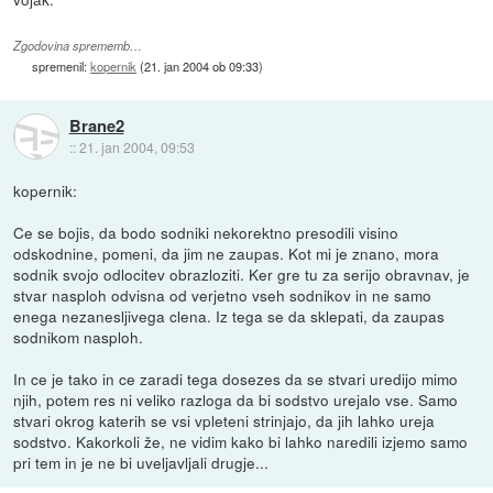
Zgodovina sprememb…
spremenil:
kopernik
(
21. jan 2004 ob 09:33
)
Brane2
::
21. jan 2004, 09:53
kopernik:
Ce se bojis, da bodo sodniki nekorektno presodili visino
odskodnine, pomeni, da jim ne zaupas. Kot mi je znano, mora
sodnik svojo odlocitev obrazloziti. Ker gre tu za serijo obravnav, je
stvar nasploh odvisna od verjetno vseh sodnikov in ne samo
enega nezanesljivega clena. Iz tega se da sklepati, da zaupas
sodnikom nasploh.
In ce je tako in ce zaradi tega dosezes da se stvari uredijo mimo
njih, potem res ni veliko razloga da bi sodstvo urejalo vse. Samo
stvari okrog katerih se vsi vpleteni strinjajo, da jih lahko ureja
sodstvo. Kakorkoli že, ne vidim kako bi lahko naredili izjemo samo
pri tem in je ne bi uveljavljali drugje...