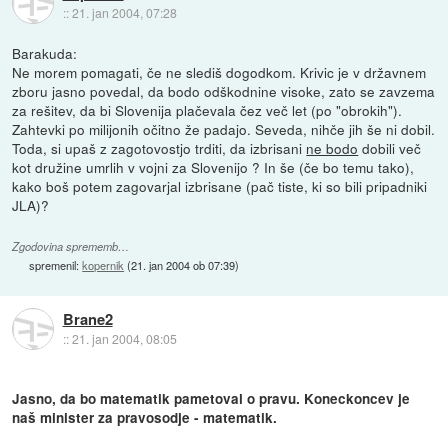
::
21. jan 2004, 07:28
Barakuda:
Ne morem pomagati, če ne slediš dogodkom. Krivic je v državnem
zboru jasno povedal, da bodo odškodnine visoke, zato se zavzema
za rešitev, da bi Slovenija plačevala čez več let (po "obrokih").
Zahtevki po milijonih očitno že padajo. Seveda, nihče jih še ni dobil.
Toda, si upaš z zagotovostjo trditi, da izbrisani
ne bodo
dobili več
kot družine umrlih v vojni za Slovenijo ? In še (če bo temu tako),
kako boš potem zagovarjal izbrisane (pač tiste, ki so bili pripadniki
JLA)?
Zgodovina sprememb…
spremenil:
kopernik
(
21. jan 2004 ob 07:39
)
Brane2
::
21. jan 2004, 08:05
Jasno, da bo matematik pametoval o pravu. Koneckoncev je
naš minister za pravosodje - matematik.