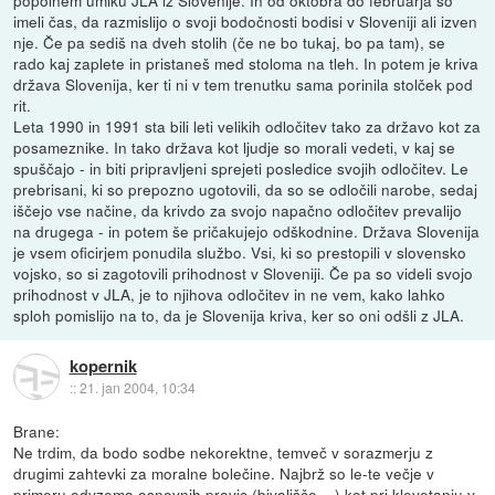
popolnem umiku JLA iz Slovenije. In od oktobra do februarja so
imeli čas, da razmislijo o svoji bodočnosti bodisi v Sloveniji ali izven
nje. Če pa sediš na dveh stolih (če ne bo tukaj, bo pa tam), se
rado kaj zaplete in pristaneš med stoloma na tleh. In potem je kriva
država Slovenija, ker ti ni v tem trenutku sama porinila stolček pod
rit.
Leta 1990 in 1991 sta bili leti velikih odločitev tako za državo kot za
posameznike. In tako država kot ljudje so morali vedeti, v kaj se
spuščajo - in biti pripravljeni sprejeti posledice svojih odločitev. Le
prebrisani, ki so prepozno ugotovili, da so se odločili narobe, sedaj
iščejo vse načine, da krivdo za svojo napačno odločitev prevalijo
na drugega - in potem še pričakujejo odškodnine. Država Slovenija
je vsem oficirjem ponudila službo. Vsi, ki so prestopili v slovensko
vojsko, so si zagotovili prihodnost v Sloveniji. Če pa so videli svojo
prihodnost v JLA, je to njihova odločitev in ne vem, kako lahko
sploh pomislijo na to, da je Slovenija kriva, ker so oni odšli z JLA.
kopernik
::
21. jan 2004, 10:34
Brane:
Ne trdim, da bodo sodbe nekorektne, temveč v sorazmerju z
drugimi zahtevki za moralne bolečine. Najbrž so le-te večje v
primeru odvzema osnovnih pravic (bivališče,...) kot pri klevetanju v