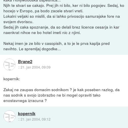
Njih te stvari se cakajo. Prej jih ni bilo, ker ni bilo pogojev. Sedaj, ko
hocejo v Evropo, pa bodo zacele stvari vreti.
Lokalni veljaki so mislili, da si lahko privoscijo samurajske fore na
svojem dvoriscu.
Sedaj jih caka spoznanje, da so delali brez licence cesarja in kar
naenkrat nihce ne bo hotel imeti nic z njimi.
Nekaj imen je ze bilo v casopisih, a to je le prva kaplja pred
nevihto. Le spremljaj dogodke...
Brane2
::
21. jan 2004, 09:09
kopernik:
Zakaj ne zaupas domacim sodnikom ? je kak poseben razlog, da
nas sodnik s svojo izobrazbo ne bi mogel opraviti tako
enostavnega izracuna ?
kopernik
::
21. jan 2004, 09:12