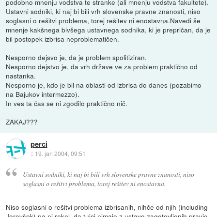
podobno mnenju vodstva te stranke (ali mnenju vodstva fakultete).
Ustavni sodniki, ki naj bi bili vrh slovenske pravne znanosti, niso
soglasni o rešitvi problema, torej rešitev ni enostavna.Navedi še
mnenje kakšnega bivšega ustavnega sodnika, ki je prepričan, da je
bil postopek izbrisa neproblematičen.
Nesporno dejsvo je, da je problem spolitiziran.
Nesporno dejstvo je, da vrh države ve za problem praktično od
nastanka.
Nesporno je, kdo je bil na oblasti od izbrisa do danes (pozabimo
na Bajukov intermezzo).
In ves ta čas se ni zgodilo praktično nič.
ZAKAJ???
perci
::
19. jan 2004, 09:51
Ustavni sodniki, ki naj bi bili vrh slovenske pravne znanosti, niso
soglasni o rešitvi problema, torej rešitev ni enostavna.
Niso soglasni o rešitvi problema izbrisanih, nihče od njih (including
Jerovšek) pa ni rekel, da tujci nimajo z ustavo zagotovljenih pravic.