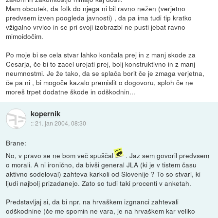
Mam obcutek, da folk do njega ni bil ravno nežen (verjetno
predvsem izven poogleda javnosti) , da pa ima tudi tip kratko
vžigalno vrvico in se pri svoji izobrazbi ne pusti jebat ravno
mimoidočim.
Po moje bi se cela stvar lahko končala prej in z manj skode za
Cesarja, če bi to zacel urejati prej, bolj konstruktivno in z manj
neumnostmi. Je že tako, da se splača borit če je zmaga verjetna,
če pa ni , bi mogoče kazalo premislit o dogovoru, sploh če ne
moreš trpet dodatne škode in odškodnin...
kopernik
::
21. jan 2004, 08:30
Brane:
No, v pravo se ne bom več spuščal
. Jaz sem govoril predvsem
o morali. A ni ironično, da bivši general JLA (ki je v tistem času
aktivno sodeloval) zahteva karkoli od Slovenije ? To so stvari, ki
ljudi najbolj prizadanejo. Zato so tudi taki procenti v anketah.
Predstavljaj si, da bi npr. na hrvaškem izgnanci zahtevali
odškodnine (če me spomin ne vara, je na hrvaškem kar veliko