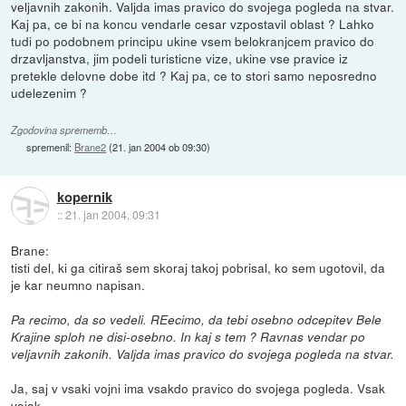
veljavnih zakonih. Valjda imas pravico do svojega pogleda na stvar.
Kaj pa, ce bi na koncu vendarle cesar vzpostavil oblast ? Lahko
tudi po podobnem principu ukine vsem belokranjcem pravico do
drzavljanstva, jim podeli turisticne vize, ukine vse pravice iz
pretekle delovne dobe itd ? Kaj pa, ce to stori samo neposredno
udelezenim ?
Zgodovina sprememb…
spremenil:
Brane2
(
21. jan 2004 ob 09:30
)
kopernik
::
21. jan 2004, 09:31
Brane:
tisti del, ki ga citiraš sem skoraj takoj pobrisal, ko sem ugotovil, da
je kar neumno napisan.
Pa recimo, da so vedeli. REecimo, da tebi osebno odcepitev Bele
Krajine sploh ne disi-osebno. In kaj s tem ? Ravnas vendar po
veljavnih zakonih. Valjda imas pravico do svojega pogleda na stvar.
Ja, saj v vsaki vojni ima vsakdo pravico do svojega pogleda. Vsak
vojak.