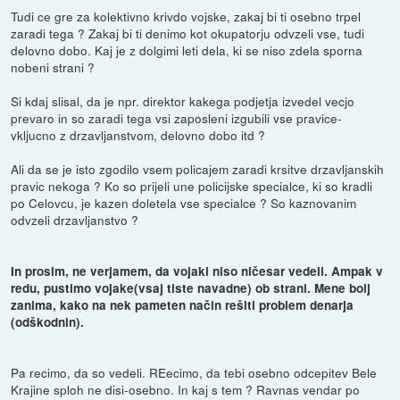
Tudi ce gre za kolektivno krivdo vojske, zakaj bi ti osebno trpel
zaradi tega ? Zakaj bi ti denimo kot okupatorju odvzeli vse, tudi
delovno dobo. Kaj je z dolgimi leti dela, ki se niso zdela sporna
nobeni strani ?
Si kdaj slisal, da je npr. direktor kakega podjetja izvedel vecjo
prevaro in so zaradi tega vsi zaposleni izgubili vse pravice-
vkljucno z drzavljanstvom, delovno dobo itd ?
Ali da se je isto zgodilo vsem policajem zaradi krsitve drzavljanskih
pravic nekoga ? Ko so prijeli une policijske specialce, ki so kradli
po Celovcu, je kazen doletela vse specialce ? So kaznovanim
odvzeli drzavljanstvo ?
In prosim, ne verjamem, da vojaki niso ničesar vedeli. Ampak v
redu, pustimo vojake(vsaj tiste navadne) ob strani. Mene bolj
zanima, kako na nek pameten način rešiti problem denarja
(odškodnin).
Pa recimo, da so vedeli. REecimo, da tebi osebno odcepitev Bele
Krajine sploh ne disi-osebno. In kaj s tem ? Ravnas vendar po