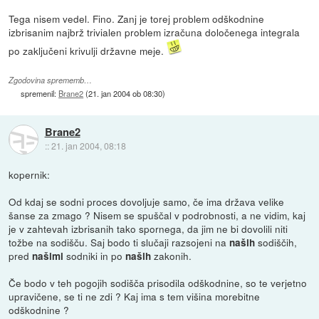
Tega nisem vedel. Fino. Zanj je torej problem odškodnine
izbrisanim najbrž trivialen problem izračuna določenega integrala
po zaključeni krivulji državne meje.
Zgodovina sprememb…
spremenil:
Brane2
(
21. jan 2004 ob 08:30
)
Brane2
::
21. jan 2004, 08:18
kopernik:
Od kdaj se sodni proces dovoljuje samo, če ima država velike
šanse za zmago ? Nisem se spuščal v podrobnosti, a ne vidim, kaj
je v zahtevah izbrisanih tako spornega, da jim ne bi dovolili niti
tožbe na sodišču. Saj bodo ti slučaji razsojeni na
sodiščih,
naših
pred
sodniki in po
zakonih.
našimi
naših
Če bodo v teh pogojih sodišča prisodila odškodnine, so te verjetno
upravičene, se ti ne zdi ? Kaj ima s tem višina morebitne
odškodnine ?