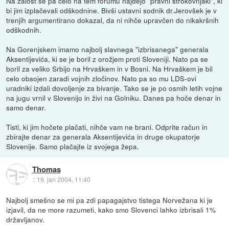
Na žalost se pa celo na tem forumu najdejo "pravni strokovnjaki", ki
bi jim izplačevali odškodnine. Bivši ustavni sodnik dr.Jerovšek je v
trenjih argumentirano dokazal, da ni nihče upravčen do nikakršnih
odškodnih.
Na Gorenjskem imamo najbolj slavnega "izbrisanega" generala
Aksentijevića, ki se je boril z orožjem proti Sloveniji. Nato pa se
boril za veliko Srbijo na Hrvaškem in v Bosni. Na Hrvaškem je bil
celo obsojen zaradi vojnih zločinov. Nato pa so mu LDS-ovi
uradniki izdali dovoljenje za bivanje. Tako se je po osmih letih vojne
na jugu vrnil v Slovenijo in živi na Golniku. Danes pa hoče denar in
samo denar.
Tisti, ki jim hočete plačati, nihče vam ne brani. Odprite račun in
zbirajte denar za generala Aksentijevića in druge okupatorje
Slovenije. Samo plačajte iz svojega žepa.
Thomas
::
19. jan 2004, 11:40
Najbolj smešno se mi pa zdi papagajstvo tistega Norvežana ki je
izjavil, da ne more razumeti, kako smo Slovenci lahko izbrisali 1%
državljanov.