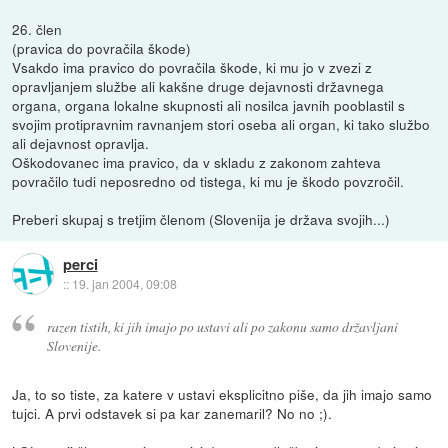
26. člen
(pravica do povračila škode)
Vsakdo ima pravico do povračila škode, ki mu jo v zvezi z
opravljanjem službe ali kakšne druge dejavnosti državnega
organa, organa lokalne skupnosti ali nosilca javnih pooblastil s
svojim protipravnim ravnanjem stori oseba ali organ, ki tako službo
ali dejavnost opravlja.
Oškodovanec ima pravico, da v skladu z zakonom zahteva
povračilo tudi neposredno od tistega, ki mu je škodo povzročil.
Preberi skupaj s tretjim členom (Slovenija je država svojih...)
perci
::
19. jan 2004, 09:08
razen tistih, ki jih imajo po ustavi ali po zakonu samo državljani
Slovenije.
Ja, to so tiste, za katere v ustavi eksplicitno piše, da jih imajo samo
tujci. A prvi odstavek si pa kar zanemaril? No no ;).