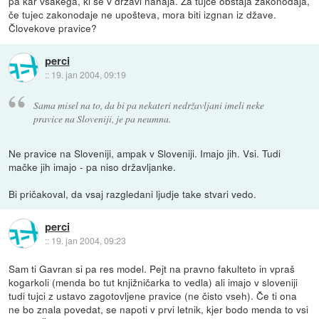
pa kar vsakega, ki se v državi nahaja. Za tujce obstaja zakonodaja,
če tujec zakonodaje ne upošteva, mora biti izgnan iz džave.
Človekove pravice?
perci
::
19. jan 2004, 09:19
Sama misel na to, da bi pa nekateri nedržavljani imeli neke
pravice na Sloveniji, je pa neumna.
Ne pravice na Sloveniji, ampak v Sloveniji. Imajo jih. Vsi. Tudi
mačke jih imajo - pa niso državljanke.
Bi pričakoval, da vsaj razgledani ljudje take stvari vedo.
perci
::
19. jan 2004, 09:23
Sam ti Gavran si pa res model. Pejt na pravno fakulteto in vpraš
kogarkoli (menda bo tut knjižničarka to vedla) ali imajo v sloveniji
tudi tujci z ustavo zagotovljene pravice (ne čisto vseh). Če ti ona
ne bo znala povedat, se napoti v prvi letnik, kjer bodo menda to vsi