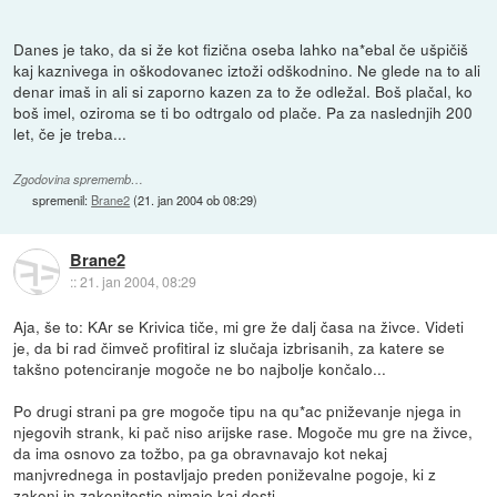
Danes je tako, da si že kot fizična oseba lahko na*ebal če ušpičiš
kaj kaznivega in oškodovanec iztoži odškodnino. Ne glede na to ali
denar imaš in ali si zaporno kazen za to že odležal. Boš plačal, ko
boš imel, oziroma se ti bo odtrgalo od plače. Pa za naslednjih 200
let, če je treba...
Zgodovina sprememb…
spremenil:
Brane2
(
21. jan 2004 ob 08:29
)
Brane2
::
21. jan 2004, 08:29
Aja, še to: KAr se Krivica tiče, mi gre že dalj časa na živce. Videti
je, da bi rad čimveč profitiral iz slučaja izbrisanih, za katere se
takšno potenciranje mogoče ne bo najbolje končalo...
Po drugi strani pa gre mogoče tipu na qu*ac pniževanje njega in
njegovih strank, ki pač niso arijske rase. Mogoče mu gre na živce,
da ima osnovo za tožbo, pa ga obravnavajo kot nekaj
manjvrednega in postavljajo preden poniževalne pogoje, ki z
zakoni in zakonitostjo nimajo kaj dosti.