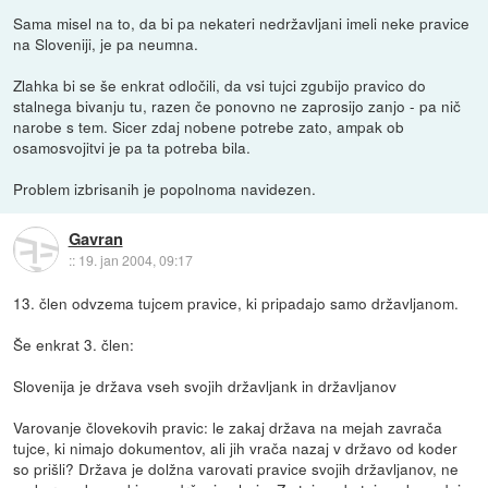
Sama misel na to, da bi pa nekateri nedržavljani imeli neke pravice
na Sloveniji, je pa neumna.
Zlahka bi se še enkrat odločili, da vsi tujci zgubijo pravico do
stalnega bivanju tu, razen če ponovno ne zaprosijo zanjo - pa nič
narobe s tem. Sicer zdaj nobene potrebe zato, ampak ob
osamosvojitvi je pa ta potreba bila.
Problem izbrisanih je popolnoma navidezen.
Gavran
::
19. jan 2004, 09:17
13. člen odvzema tujcem pravice, ki pripadajo samo državljanom.
Še enkrat 3. člen:
Slovenija je država vseh svojih državljank in državljanov
Varovanje človekovih pravic: le zakaj država na mejah zavrača
tujce, ki nimajo dokumentov, ali jih vrača nazaj v državo od koder
so prišli? Država je dolžna varovati pravice svojih državljanov, ne