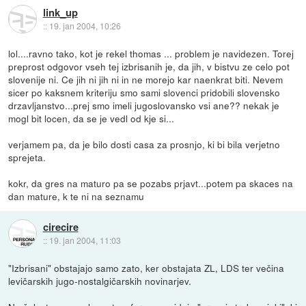
link_up
::
19. jan 2004, 10:26
lol....ravno tako, kot je rekel thomas ... problem je navidezen. Torej
preprost odgovor vseh tej izbrisanih je, da jih, v bistvu ze celo pot
slovenije ni. Ce jih ni jih ni in ne morejo kar naenkrat biti. Nevem
sicer po kaksnem kriteriju smo sami slovenci pridobili slovensko
drzavljanstvo...prej smo imeli jugoslovansko vsi ane?? nekak je
mogl bit locen, da se je vedl od kje si...
verjamem pa, da je bilo dosti casa za prosnjo, ki bi bila verjetno
sprejeta.
kokr, da gres na maturo pa se pozabs prjavt...potem pa skaces na
dan mature, k te ni na seznamu
cirecire
::
19. jan 2004, 11:03
"Izbrisani" obstajajo samo zato, ker obstajata ZL, LDS ter večina
levičarskih jugo-nostalgičarskih novinarjev.