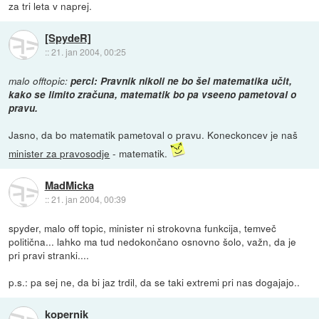
za tri leta v naprej.
[SpydeR]
::
21. jan 2004, 00:25
malo offtopic:
perci: Pravnik nikoli ne bo šel matematika učit,
kako se limito zračuna, matematik bo pa vseeno pametoval o
pravu.
Jasno, da bo matematik pametoval o pravu. Koneckoncev je naš
minister za pravosodje
- matematik.
MadMicka
::
21. jan 2004, 00:39
spyder, malo off topic, minister ni strokovna funkcija, temveč
politična... lahko ma tud nedokončano osnovno šolo, važn, da je
pri pravi stranki....
p.s.: pa sej ne, da bi jaz trdil, da se taki extremi pri nas dogajajo..
kopernik