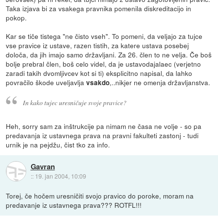
Taka izjava bi za vsakega pravnika pomenila diskreditacijo in
pokop.
Kar se tiče tistega "ne čisto vseh". To pomeni, da veljajo za tujce
vse pravice iz ustave, razen tistih, za katere ustava posebej
določa, da jih imajo samo državljani. Za 26. člen to ne velja. Če boš
bolje prebral člen, boš celo videl, da je ustavodajalaec (verjetno
zaradi takih dvomljivcev kot si ti) eksplicitno napisal, da lahko
povračilo škode uveljavlja
,..nikjer ne omenja državljanstva.
vsakdo
In kako tujec uresničuje svoje pravice?
Heh, sorry sam za inštrukcije pa nimam ne časa ne volje - so pa
predavanja iz ustavnega prava na pravni fakulteti zastonj - tudi
urnik je na pejdžu, čist tko za info.
Gavran
::
19. jan 2004, 10:09
Torej, če hočem uresničiti svojo pravico do poroke, moram na
predavanje iz ustavnega prava??? ROTFL!!!