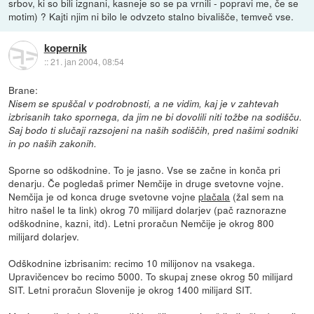
srbov, ki so bili izgnani, kasneje so se pa vrnili - popravi me, če se
motim) ? Kajti njim ni bilo le odvzeto stalno bivališče, temveč vse.
kopernik
::
21. jan 2004, 08:54
Brane:
Nisem se spuščal v podrobnosti, a ne vidim, kaj je v zahtevah
izbrisanih tako spornega, da jim ne bi dovolili niti tožbe na sodišču.
Saj bodo ti slučaji razsojeni na naših sodiščih, pred našimi sodniki
in po naših zakonih.
Sporne so odškodnine. To je jasno. Vse se začne in konča pri
denarju. Če pogledaš primer Nemčije in druge svetovne vojne.
Nemčija je od konca druge svetovne vojne
plačala
(žal sem na
hitro našel le ta link) okrog 70 milijard dolarjev (pač raznorazne
odškodnine, kazni, itd). Letni proračun Nemčije je okrog 800
milijard dolarjev.
Odškodnine izbrisanim: recimo 10 milijonov na vsakega.
Upravičencev bo recimo 5000. To skupaj znese okrog 50 milijard
SIT. Letni proračun Slovenije je okrog 1400 milijard SIT.