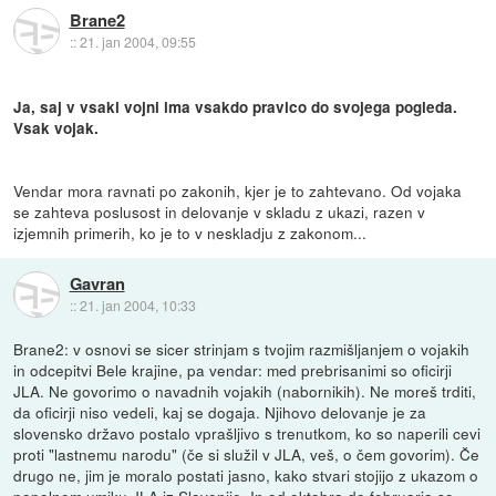
Brane2
::
21. jan 2004, 09:55
Ja, saj v vsaki vojni ima vsakdo pravico do svojega pogleda.
Vsak vojak.
Vendar mora ravnati po zakonih, kjer je to zahtevano. Od vojaka
se zahteva poslusost in delovanje v skladu z ukazi, razen v
izjemnih primerih, ko je to v neskladju z zakonom...
Gavran
::
21. jan 2004, 10:33
Brane2: v osnovi se sicer strinjam s tvojim razmišljanjem o vojakih
in odcepitvi Bele krajine, pa vendar: med prebrisanimi so oficirji
JLA. Ne govorimo o navadnih vojakih (nabornikih). Ne moreš trditi,
da oficirji niso vedeli, kaj se dogaja. Njihovo delovanje je za
slovensko državo postalo vprašljivo s trenutkom, ko so naperili cevi
proti "lastnemu narodu" (če si služil v JLA, veš, o čem govorim). Če
drugo ne, jim je moralo postati jasno, kako stvari stojijo z ukazom o