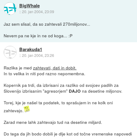
BigWhale
::
20. jan 2004, 23:09
Jaz sem slisal, da so zahtevali 270milijonov...
Nevem pa ne kje in ne od koga... :P
Barakuda1
::
20. jan 2004, 23:26
Razlika je med
zahtevati, dati in dobit.
In to velika in niti pod razno nepomembna.
Kopernik pa trdi, da izbrisani za razliko od svojcev padlih za
Slovenijo izbrisanim "agresorjem"
na desetine miljonov.
DAJO
Torej, kje je našel ta podatek, to sprašujem in ne kolk oni
zahtevajo.
Zarad mene lahk zahtevajo tud na desetine miljard.
Do tega da jih bodo dobili je dlje kot od točne vremenske napovedi