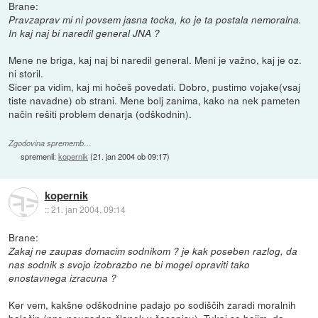
Brane:
Pravzaprav mi ni povsem jasna tocka, ko je ta postala nemoralna.
In kaj naj bi naredil general JNA ?
Mene ne briga, kaj naj bi naredil general. Meni je važno, kaj je oz.
ni storil.
Sicer pa vidim, kaj mi hočeš povedati. Dobro, pustimo vojake(vsaj
tiste navadne) ob strani. Mene bolj zanima, kako na nek pameten
način rešiti problem denarja (odškodnin).
Zgodovina sprememb…
spremenil:
kopernik
(
21. jan 2004 ob 09:17
)
kopernik
::
21. jan 2004, 09:14
Brane:
Zakaj ne zaupas domacim sodnikom ? je kak poseben razlog, da
nas sodnik s svojo izobrazbo ne bi mogel opraviti tako
enostavnega izracuna ?
Ker vem, kakšne odškodnine padajo po sodiščih zaradi moralnih