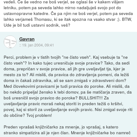
vedeli. Če še vedno ne boš verjel, se oglasi še v kakem višjem
letniku, potem pa seveda lahko mirno nadaljuješ svojo pot do
ustavnopravne katedre. Če pa njim ne boš verjel, potem pa seveda
lahko verjameš Thomasu, ki se itak spozna na vsako stvar ;). BTW,
Ude je bil tudi ustavni sodnik, veš?
Gavran
::
19. jan 2004, 09:41
Perci, problem je v tistih tvojih "ne čisto vseh". Kaj vsebuje ta "ne
čisto vseh"? In kako tujec uresničuje svoje pravice? Tako, da sedi
doma, prepričan v svoje pravice, ali jih gre uveljavljat tja, kjer je
mesto za to? Ali misliš, da pravica do zdravljenja pomeni, da ležiš
doma in čakaš zdravnika, ali se sam zmigaš v zdravstveni dom?
Med človekovimi pravicami je tudi pravica do poroke. Ali misliš, da
bo nekdo pripeljal žensko k tebi domov, pa še matičarja zraven, da
boš uresničil svojo pravico do poroke? BULLSHIT!!! Za
uveljavljanje pravic moraš nekaj storiti in preden težiš o kršitvi,
povej, kaj si storil za uveljavljanje svojih pravic. Nisi zmigal svoje riti
do občine? Tvoj problem!
Preden vprašaš knjižničarko za mnenje, jo vprašaj, s katero
stranko simpatizira ali je njen član. Mnenje knjižničarke bo namreč