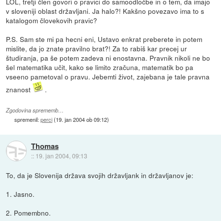
LOL, tretji člen govori o pravici do samoodločbe in o tem, da imajo
v sloveniji oblast državljani. Ja halo?! Kakšno povezavo ima to s
katalogom človekovih pravic?
P.S. Sam ste mi pa hecni eni, Ustavo enkrat preberete in potem
mislite, da jo znate pravilno brat?! Za to rabiš kar precej ur
študiranja, pa še potem zadeva ni enostavna. Pravnik nikoli ne bo
šel matematika učit, kako se limito zračuna, matematik bo pa
vseeno pametoval o pravu. Jebemti život, zajebana je tale pravna
znanost
.
Zgodovina sprememb…
spremenil:
perci
(
19. jan 2004 ob 09:12
)
Thomas
::
19. jan 2004, 09:13
To, da je Slovenija država svojih državljank in državljanov je:
1. Jasno.
2. Pomembno.