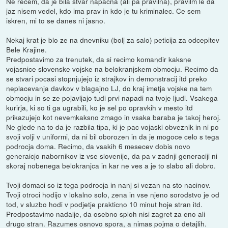
Ne recem, da je bila stvar napacna (ali pa pravilna), pravilm le da
jaz nisem vedel, kdo ima prav in kdo je tu kriminalec. Ce sem
iskren, mi to se danes ni jasno.
Nekaj krat je blo ze na dnevniku (bolj za salo) peticija za odcepitev
Bele Krajine.
Predpostavimo za trenutek, da si recimo komandir kaksne
vojasnice slovenske vojske na belokranjskem obmocju. Recimo da
se stvari pocasi stopnjujejo iz strajkov in demonstracij itd preko
neplacevanja davkov v blagajno LJ, do kraj imetja vojske na tem
obmocju in se ze pojavljajo tudi prvi napadi na tvoje ljudi. Vsakega
kurirja, ki so ti ga ugrabili, ko je sel po opravkih v mesto itd
prikazujejo kot nevemkaksno zmago in vsaka baraba je takoj heroj.
Ne glede na to da je razbila tipa, ki je pac vojaski obveznik in ni po
svoji volji v uniformi, da ni bil oborozen in da je mogoce celo s tega
podrocja doma. Recimo, da vsakih 6 mesecev dobis novo
generaicjo nabornikov iz vse slovenije, da pa v zadnji generaciji ni
skoraj nobenega belokranjca in kar ne ves a je to slabo ali dobro.
Tvoji domaci so iz tega podrocja in nanj si vezan na sto nacinov.
Tvoji otroci hodijo v lokalno solo, zena in vse njeno sorodstvo je od
tod, v sluzbo hodi v podjetje prakticno 10 minut hoje stran itd.
Predpostavimo nadalje, da osebno sploh nisi zagret za eno ali
drugo stran. Razumes osnovo spora, a nimas pojma o detajlih.