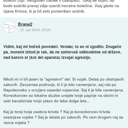
bolečin (npr. neugoden članek v časopisu). Tukaj se bojim, da
bodo sodniki precej višje ocenili moralne bolečine. Vsaj glede na
izjave Krivica, ki je bil zelo pomemben sodnik.
Brane2
::
21. jan 2004, 09:30
Vidim, kaj mi hočeš povedati. Vendar, to se ni zgodilo. Drugače
pa, moralni izhod je tak, da ne zahtevaš odškodnine od države,
nad katero si (kot del aparata) izvajal agresijo.
Nikoli mi ni bil jasen ta "agresivni" del. Si vojak. Delas po obstojecih
zakonih. Zavzemas podrocje, ki ti je bilo namenjeno, saj nisi po
Napoleonsko z orozjem zasedel vojasnice. Saj ti je bila namenjena.
Koneckoncev so lokalne sluzbe urejale tvoje papirje na obcini in
celo kanalizirale tvojo placo do tebe dolga leta...
Kaj je torej tvoja osebna krivda ? Kaj je koneckoncev krivda
cesarjeve vojske ? Saj je delala po zakonih. Po cem drugem naj se
ravna vojska ?