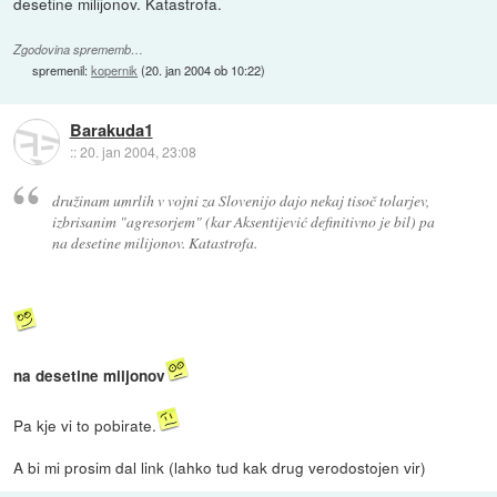
desetine milijonov. Katastrofa.
Zgodovina sprememb…
spremenil:
kopernik
(
20. jan 2004 ob 10:22
)
Barakuda1
::
20. jan 2004, 23:08
družinam umrlih v vojni za Slovenijo dajo nekaj tisoč tolarjev,
izbrisanim "agresorjem" (kar Aksentijević definitivno je bil) pa
na desetine milijonov. Katastrofa.
na desetine miljonov
Pa kje vi to pobirate.
A bi mi prosim dal link (lahko tud kak drug verodostojen vir)