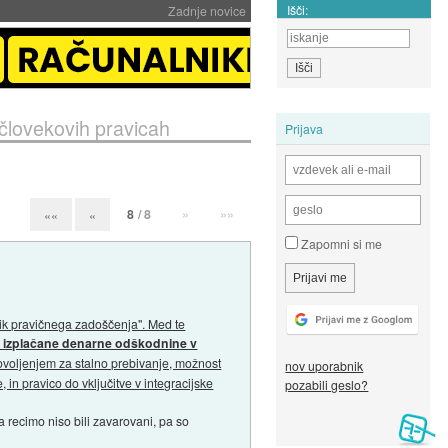
Išči:
Zadnje novice
o človekovih pravicah
Prijava
8
/ 8
»
»»
««
«
Zapomni si me
oblik pravičnega zadoščenja". Med te
 izplačane denarne odškodnine v
dovoljenjem za stalno prebivanje, možnost
nov uporabnik
 in pravico do vključitve v integracijske
pozabili geslo?
a recimo niso bili zavarovani, pa so