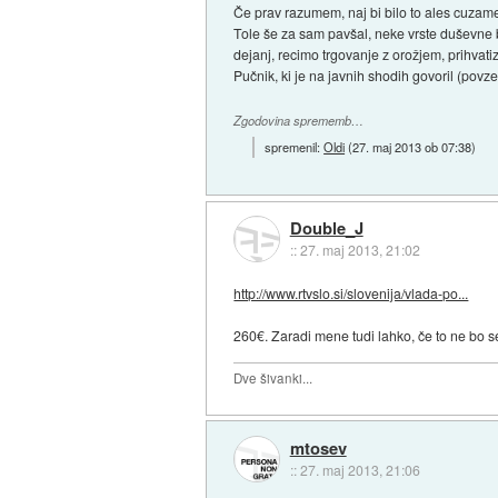
Če prav razumem, naj bi bilo to ales cuzamen
Tole še za sam pavšal, neke vrste duševne b
dejanj, recimo trgovanje z orožjem, prihvatiz
Pučnik, ki je na javnih shodih govoril (povzem
Zgodovina sprememb…
spremenil:
Oldi
(
27. maj 2013 ob 07:38
)
Double_J
::
27. maj 2013, 21:02
http://www.rtvslo.si/slovenija/vlada-po...
260€. Zaradi mene tudi lahko, če to ne bo s
Dve šivanki...
mtosev
::
27. maj 2013, 21:06