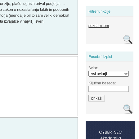
ije, plače, ugasla privat podjetja......
jme zakon o nezastaranju takih in podobnih
Hitre funkcije
atorja (menda je bil to sam veliki demokrat
a izvajalce v najvišji sveri.
seznam tem
Posebni izpisi
Avtor:
Ključna beseda: