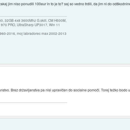
akaj jim niso ponudili 100eur in to je to? saj so vedno trdili, da jim ni do odškodni
30, 32GB 4x8 3600Mhz G.skill, CM H500M,
 970 PRO, UltraSharp UP3017, Win 11
1960-2016, moj labradorec max 2002-2013
nstvo. Brez državljanstva pa nisi upravičen do socialne pomoči. Torej težko bodo ute