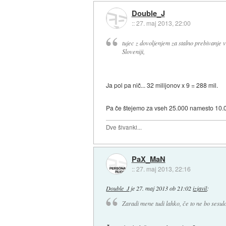
Double_J
::
27. maj 2013, 22:00
tujec z dovoljenjem za stalno prebivanje v
Sloveniji,
Ja pol pa nič... 32 milijonov x 9 = 288 mil.
Pa če štejemo za vseh 25.000 namesto 10.000 
Dve šivanki...
PaX_MaN
::
27. maj 2013, 22:16
Double_J
je
27. maj 2013 ob 21:02
izjavil
:
Zaradi mene tudi lahko, če to ne bo sesulo