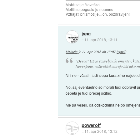
Motiti se je človeško.
Motiti se pogosto je neumno.
Vztrajati pri zmoti je... oh, pozdravljen!
jype
::
11. apr 2018, 13:11
MrStein
je
11. apr 2018 ob 13:07
izjavil
:
"Desno" US je razveljavilo omejitev, kate
Neverjetno, našivašisti morajo biti tako z
Niti ne - včasih tudi slepa kura zrno najde, 
No, saj eventuelno so morali tudi odpravit p
cepeta je tudi precej očitno.
Me pa veseli, da odškodnina ne bo omejena,
poweroff
::
11. apr 2018, 13:12