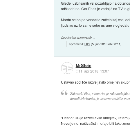
Glede iuzbrisanih vsi pozabljajo na dolžnos
odškodnino. Gor Enak je zadnjič na TV to gla
Morda se bo pa vendarle začelo kaj vsaj do
ljudstvo uzrlo same sebe usrane v ogledalu
Zgodovina sprememb…
spremenil:
Oldi
(
5. jun 2013 ob 08:11
)
MrStein
::
11. apr 2018, 13:07
Ustavno sodišče razveljavilo omejitev skup
Zakonski člen, s katerim je zakonodajalec
dosodi izbrisanim, je ustavno sodišče ocen
"Desno" US je razveljavilo omejitev, katero j
Neverjetno, našivašisti morajo biti tako zme