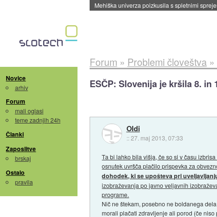
Evropska vesoljska agencija razvija svojo rak
Forum
»
Problemi človeštva
»
Novice
ESČP: Slovenija je kršila 8. in
arhiv
Forum
mali oglasi
teme zadnjih 24h
Oldi
Članki
::
27. maj 2013, 07:33
Zaposlitve
Ta bi lahko bila višja, če so si v času izbri
brskaj
osnutek uvršča plačilo prispevka za obvezn
Ostalo
dohodek, ki se upošteva pri uveljavljanju
pravila
izobraževanja po javno veljavnih izobraževal
programe.
Nič ne štekam, posebno ne boldanega dela. V
morali plačati zdravljenje ali porod (če niso