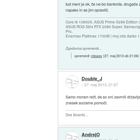
tud meni je ok, če ne bo bankrota. drugače z
napako in se jim opraviči.
Core i9 10900X, ASUS Prime X299 Edition 
ASUS ROG Strix RTX 2080 Super, Samsung
Pro,
Enermax Platimax 1700W | moj oče darko 
Zgodovina sprememb…
spremenil:
mtosev
(
27. maj 2013 ob 21:06
)
Double_J
::
27. maj 2013, 21:07
Samo moram rečt, da so oni zavrnili državlja
znesek socialne pomoči.
Dve šivanki...
AndrejO