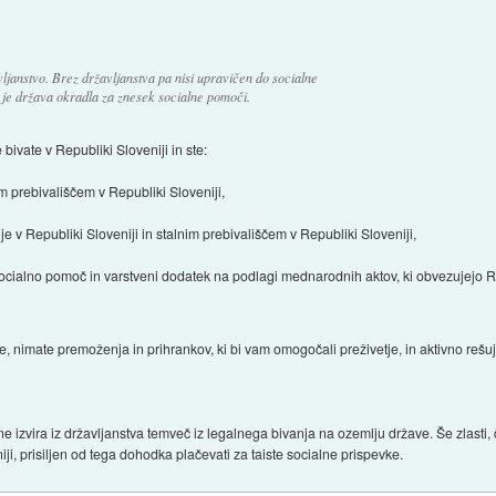
ljanstvo. Brez državljanstva pa nisi upravičen do socialne
h je država okradla za znesek socialne pomoči.
ivate v Republiki Sloveniji in ste:
m prebivališčem v Republiki Sloveniji,
e v Republiki Sloveniji in stalnim prebivališčem v Republiki Sloveniji,
socialno pomoč in varstveni dodatek na podlagi mednarodnih aktov, ki obvezujejo R
je, nimate premoženja in prihrankov, ki bi vam omogočali preživetje, in aktivno rešu
, ne izvira iz državljanstva temveč iz legalnega bivanja na ozemlju države. Še zlasti, 
i, prisiljen od tega dohodka plačevati za taiste socialne prispevke.