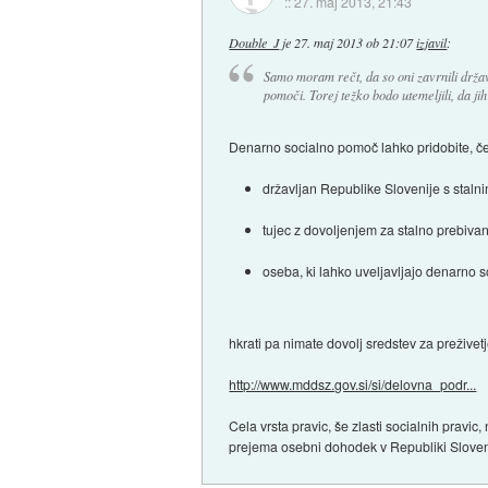
::
27. maj 2013, 21:43
Double_J
je
27. maj 2013 ob 21:07
izjavil
:
Samo moram rečt, da so oni zavrnili držav
pomoči. Torej težko bodo utemeljili, da ji
Denarno socialno pomoč lahko pridobite, če b
državljan Republike Slovenije s stalni
tujec z dovoljenjem za stalno prebivanj
oseba, ki lahko uveljavljajo denarno 
hkrati pa nimate dovolj sredstev za preživet
http://www.mddsz.gov.si/si/delovna_podr...
Cela vrsta pravic, še zlasti socialnih pravic
prejema osebni dohodek v Republiki Slovenij