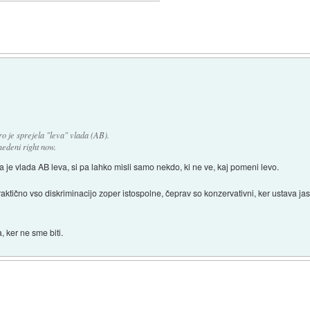
ro je sprejela "leva" vlada (AB).
medeni right now.
da je vlada AB leva, si pa lahko misli samo nekdo, ki ne ve, kaj pomeni levo.
raktično vso diskriminacijo zoper istospolne, čeprav so konzervativni, ker ustava ja
 ker ne sme biti.