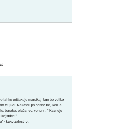
ti.
e lahko pričakuje marsikaj, tam bo veliko
 te ljudi. Nekateri jih očitno ne, Kek je
sulo: baraba, plačanec, vohun ..." Kasneje
ike)snice."
a" - kako žalostno.