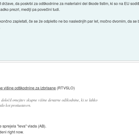
t države, da poskrbi za odškodnine za materialni del škode tistim, ki so na EU sod
dko prezrl, mediji pa povečini tudi.
končno zapletati, če se že odpletlo ne bo naslednjih par let, močno dvomim, da s
.
ne višine odškodnine za izbrisane
(RTVSLO)
 določil omejitev skupne višine denarne odškodnine, ki se lahko
ilo kot protiustaven.
e sprejela "leva" vlada (AB).
deni right now.