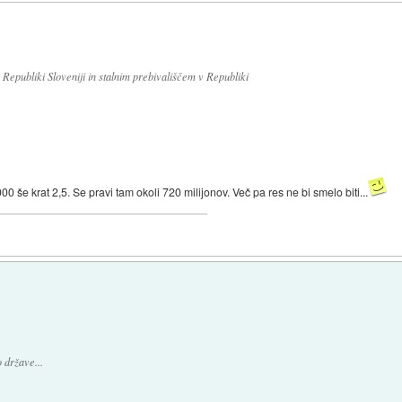
 Republiki Sloveniji in stalnim prebivališčem v Republiki
še krat 2,5. Se pravi tam okoli 720 milijonov. Več pa res ne bi smelo biti...
 države...