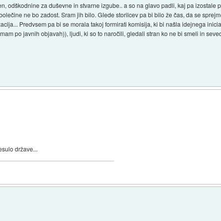
, odškodnine za duševne in stvarne izgube.. a so na glavo padli, kaj pa izostale penz
olečine ne bo zadost. Sram jih bilo. Glede storilcev pa bi bilo že čas, da se spre
acija... Predvsem pa bi se morala takoj formirati komisija, ki bi našla idejnega inici
am po javnih objavah)), ljudi, ki so to naročili, gledali stran ko ne bi smeli in seved
esulo države...