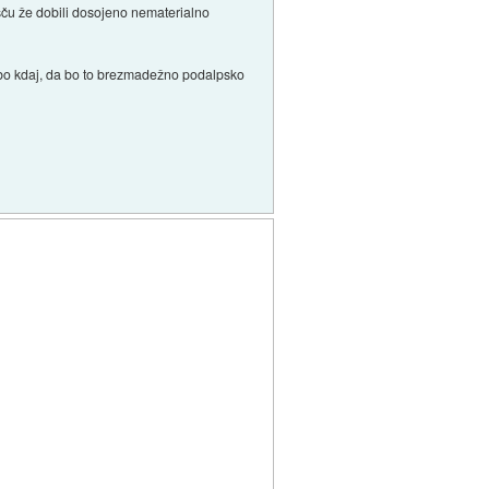
išču že dobili dosojeno nematerialno
e bo kdaj, da bo to brezmadežno podalpsko