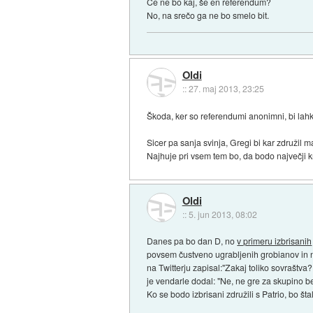
Če ne bo kaj, še en referendum?
No, na srečo ga ne bo smelo bit.
Oldi
::
27. maj 2013, 23:25
Škoda, ker so referendumi anonimni, bi lahk
Sicer pa sanja svinja, Gregi bi kar združil m
Najhuje pri vsem tem bo, da bodo največji kr
Oldi
::
5. jun 2013, 08:02
Danes pa bo dan D, no
v primeru izbrisanih
povsem čustveno ugrabljenih grobianov in ne 
na Twitterju zapisal:"Zakaj toliko sovraštva?
je vendarle dodal: "Ne, ne gre za skupino b
Ko se bodo izbrisani združili s Patrio, bo št