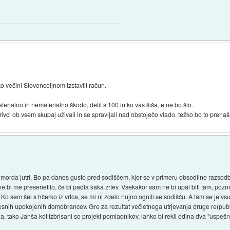
o večini Slovenceljnom izstavili račun.
aterialno in nematerialno škodo, delil s 100 in ko vas šiša, e ne bo šlo.
ivci ob vsem skupaj uživali in se spravljali nad obstoječo vlado, težko bo to prenaša
morda jutri. Bo pa danes gusto pred sodiščem, kjer se v primeru obsodilne razsodb
bi me presenetilo, če bi padla kaka žrtev. Vsekakor sam ne bi upal biti tam, poznam
 Ko sem šel s hčerko iz vrtca, se mi ni zdelo nujno ogniti se sodišču. A tam se je v
esnih upokojenih domobrancev. Gre za rezultat večletnega utrjevanja druge re(publ
ala, tako Janša kot izbrisani so projekt pomladnikov, lahko bi rekli edina dva "uspešn