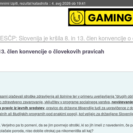
eto za večkratno uporabo
::
4. avg 2026 ob 19:41
ESČP: Slovenija je kršila 8. in 13. člen konvencije 
 13. člen konvencije o človekovih pravicah
sa sami plačevali stroške zdravljenja ali šolnine ter v primeru uveljavljanja "drugih 
o zdravstveno zavarovanje, vključitev v programe socialnega varstva,
nevštevanje
 pravic iz javnih sredstev
, pravico do državne štipendije tudi za upravičence z 
nih ali študijskih programih pod enakimi pogoji, kot veljajo za državljane Slovenije,
erjetno pa to pomeni, da se jim povrnejo stroški, ki so jih imeli z navedenim, če p
 plačale poroda, niso dobile otroka) pa nikomeništa ali kaj?