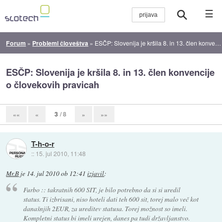
☰
Forum
»
Problemi človeštva
»
ESČP: Slovenija je kršila 8. in 13. člen konvencije o človekovih pravicah
ESČP: Slovenija je kršila 8. in 13. člen konvencije
o človekovih pravicah
3
/ 8
««
«
»
»»
T-h-o-r
::
15. jul 2010, 11:48
Mr.B
je
14. jul 2010 ob 12:41
izjavil
:
Furbo :: takratnih 600 SIT, je bilo potrebno da si si uredil
status. Ti izbrisani, niso hoteli dati teh 600 sit, torej malo več kot
današnjih 2EUR, za ureditev statusa. Torej možnost so imeli.
Kompletni status bi imeli urejen, danes pa tudi državljanstvo.