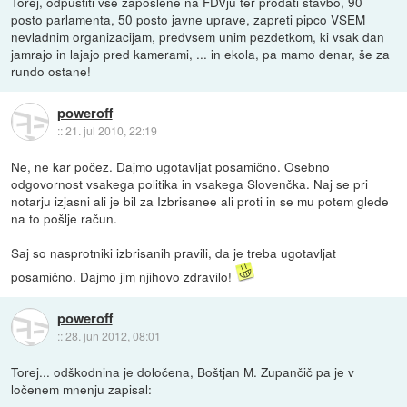
Torej, odpustiti vse zaposlene na FDVju ter prodati stavbo, 90
posto parlamenta, 50 posto javne uprave, zapreti pipco VSEM
nevladnim organizacijam, predvsem unim pezdetkom, ki vsak dan
jamrajo in lajajo pred kamerami, ... in ekola, pa mamo denar, še za
rundo ostane!
poweroff
::
21. jul 2010, 22:19
Ne, ne kar počez. Dajmo ugotavljat posamično. Osebno
odgovornost vsakega politika in vsakega Slovenčka. Naj se pri
notarju izjasni ali je bil za Izbrisanee ali proti in se mu potem glede
na to pošlje račun.
Saj so nasprotniki izbrisanih pravili, da je treba ugotavljat
posamično. Dajmo jim njihovo zdravilo!
poweroff
::
28. jun 2012, 08:01
Torej... odškodnina je določena, Boštjan M. Zupančič pa je v
ločenem mnenju zapisal: