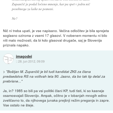
Zupančič je podal ločeno mnenje, kar pa spet v jedru nič
posebnega za laike ne pomeni.
Ne?
Nič ni treba upati, je vse napisano. Večina odločitev je bila sprejeta
soglasno oziroma z vsemi 17 glasovi. V nobenem momentu ni bilo
niti malo možnosti, da bi kdo glasoval drugače, saj je Slovenija
priznala napako.
imagodei
::
28. jun 2012, 09:09
>
"Boštjan M. Zupančič je bil tudi kandidat ZKS za člana
predsedstva RS na volitvah leta 90. Jasno, da bo tak tip delal za
prebrisne..."
Ja, in? 1985 so bili pa vsi politiki člani KP, tudi tisti, ki so kasneje
osamosvajali Slovenijo. Ampak, očitno je v lobanjah mnogih edino
zveličavno to, da njihovega junaka prejšnji režim preganja in zapre.
Vse ostalo ne šteje.