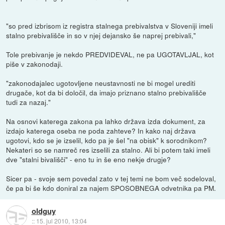
"so pred izbrisom iz registra stalnega prebivalstva v Sloveniji imeli
stalno prebivališče in so v njej dejansko še naprej prebivali,"
Tole prebivanje je nekdo PREDVIDEVAL, ne pa UGOTAVLJAL, kot
piše v zakonodaji.
"zakonodajalec ugotovljene neustavnosti ne bi mogel urediti
drugače, kot da bi določil, da imajo priznano stalno prebivališče
tudi za nazaj."
Na osnovi katerega zakona pa lahko država izda dokument, za
izdajo katerega oseba ne poda zahteve? In kako naj država
ugotovi, kdo se je izselil, kdo pa je šel "na obisk" k sorodnikom?
Nekateri so se namreč res izselili za stalno. Ali bi potem taki imeli
dve "stalni bivališči" - eno tu in še eno nekje drugje?
Sicer pa - svoje sem povedal zato v tej temi ne bom več sodeloval,
če pa bi še kdo doniral za najem SPOSOBNEGA odvetnika pa PM.
oldguy
::
15. jul 2010, 13:04