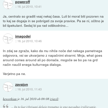
poweroff
::
16. jul 2010, 10:41
Ja, centralo so gradili vsaj nekaj časa. Luli bi moral biti pozoren na
to kaj se dogaja in se pobrigati za svoje pravice. Pa se ni, očitno je
bil špekulant. Sedaj bi pa rad odškodnino...
imagodei
::
16. jul 2010, 10:46
In zdaj se zgraža, kako da mu nihče noče dat nekega pametnega
odgovora, vsi se ukvarjamo z napačnimi stvarmi. Mnja, what goes
around comes around ali po domače, mogoče se bo pa na grd
način naučil enega kulturnega dialoga.
Verjetno pa ne.
zavajon
::
16. jul 2010, 11:43
keworkian
je
16. jul 2010 ob 09:08
izjavil
:
... In to kar izbrisani delajo trenutno je eno navadno izsiljevanje.