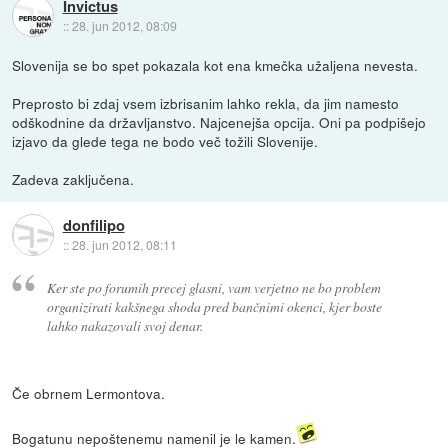
Invictus
::
28. jun 2012, 08:09
Slovenija se bo spet pokazala kot ena kmečka užaljena nevesta.
Preprosto bi zdaj vsem izbrisanim lahko rekla, da jim namesto
odškodnine da državljanstvo. Najcenejša opcija. Oni pa podpišejo
izjavo da glede tega ne bodo več tožili Slovenije.
Zadeva zaključena.
donfilipo
::
28. jun 2012, 08:11
Ker ste po forumih precej glasni, vam verjetno ne bo problem
organizirati kakšnega shoda pred bančnimi okenci, kjer boste
lahko nakazovali svoj denar.
Če obrnem Lermontova.
Bogatunu nepoštenemu namenil je le kamen.