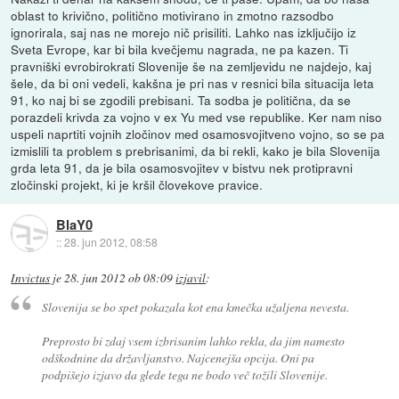
oblast to krivično, politično motivirano in zmotno razsodbo
ignorirala, saj nas ne morejo nič prisiliti. Lahko nas izključijo iz
Sveta Evrope, kar bi bila kvečjemu nagrada, ne pa kazen. Ti
pravniški evrobirokrati Slovenije še na zemljevidu ne najdejo, kaj
šele, da bi oni vedeli, kakšna je pri nas v resnici bila situacija leta
91, ko naj bi se zgodili prebisani. Ta sodba je politična, da se
porazdeli krivda za vojno v ex Yu med vse republike. Ker nam niso
uspeli naprtiti vojnih zločinov med osamosvojitveno vojno, so se pa
izmislili ta problem s prebrisanimi, da bi rekli, kako je bila Slovenija
grda leta 91, da je bila osamosvojitev v bistvu nek protipravni
zločinski projekt, ki je kršil človekove pravice.
BlaY0
::
28. jun 2012, 08:58
Invictus
je
28. jun 2012 ob 08:09
izjavil
:
Slovenija se bo spet pokazala kot ena kmečka užaljena nevesta.
Preprosto bi zdaj vsem izbrisanim lahko rekla, da jim namesto
odškodnine da državljanstvo. Najcenejša opcija. Oni pa
podpišejo izjavo da glede tega ne bodo več tožili Slovenije.