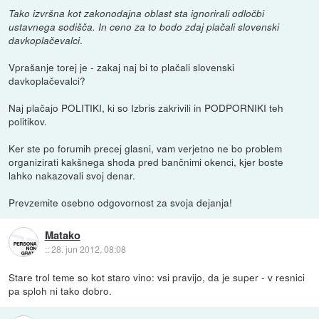
Tako izvršna kot zakonodajna oblast sta ignorirali odločbi
ustavnega sodišča. In ceno za to bodo zdaj plačali slovenski
.
davkoplačevalci
Vprašanje torej je - zakaj naj bi to plačali slovenski
davkoplačevalci?
Naj plačajo POLITIKI, ki so Izbris zakrivili in PODPORNIKI teh
politikov.
Ker ste po forumih precej glasni, vam verjetno ne bo problem
organizirati kakšnega shoda pred bančnimi okenci, kjer boste
lahko nakazovali svoj denar.
Prevzemite osebno odgovornost za svoja dejanja!
Matako
::
28. jun 2012, 08:08
Stare trol teme so kot staro vino: vsi pravijo, da je super - v resnici
pa sploh ni tako dobro.