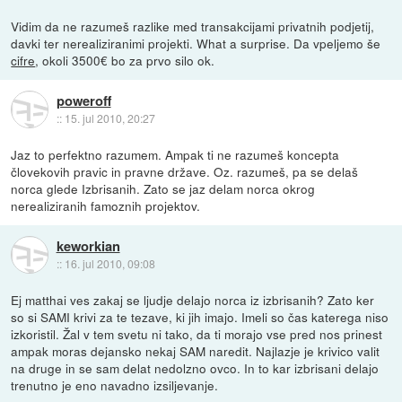
Vidim da ne razumeš razlike med transakcijami privatnih podjetij,
davki ter nerealiziranimi projekti. What a surprise. Da vpeljemo še
cifre
, okoli 3500€ bo za prvo silo ok.
poweroff
::
15. jul 2010, 20:27
Jaz to perfektno razumem. Ampak ti ne razumeš koncepta
človekovih pravic in pravne države. Oz. razumeš, pa se delaš
norca glede Izbrisanih. Zato se jaz delam norca okrog
nerealiziranih famoznih projektov.
keworkian
::
16. jul 2010, 09:08
Ej matthai ves zakaj se ljudje delajo norca iz izbrisanih? Zato ker
so si SAMI krivi za te tezave, ki jih imajo. Imeli so čas katerega niso
izkoristil. Žal v tem svetu ni tako, da ti morajo vse pred nos prinest
ampak moras dejansko nekaj SAM naredit. Najlazje je krivico valit
na druge in se sam delat nedolzno ovco. In to kar izbrisani delajo
trenutno je eno navadno izsiljevanje.