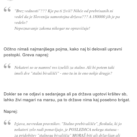
"Brez vednosti"??? Kje pa ti živiš? Nihče od prebrisanih ni
vedel da je Slovenija samostojna država??? A 180000 jih je pa
vedelo?
Nepoznavanje zakona nikogar ne opravičuje!
Očitno nimaš najmanjšega pojma, kako naj bi delovali upravni
postopki. Greva naprej:
Nekateri so se namreč res izselili za stalno. Ali bi potem taki
imeli dve "stalni bivališči" - eno tu in še eno nekje drugje?
Dokler se ne odjavi s sedanjega ali pa država ugotovi kršitev sb,
lahko živi magari na marsu, pa to države nima kaj posebno brigat.
Naprej:
Izjava, nevredan pravnikov. "Stalno prebivališče", floskula, ki jo
nekateri zelo radi ponavljajo, je POSLEDICA nekega statusa -
za pridobitev "stalnega bivališča" MORAŠ biti ali državljan ali