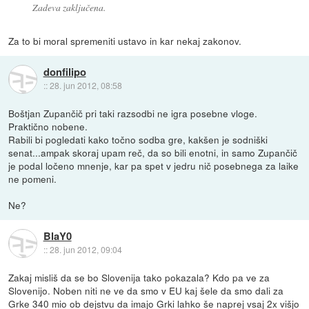
Zadeva zaključena.
Za to bi moral spremeniti ustavo in kar nekaj zakonov.
donfilipo
::
28. jun 2012, 08:58
Boštjan Zupančič pri taki razsodbi ne igra posebne vloge.
Praktično nobene.
Rabili bi pogledati kako točno sodba gre, kakšen je sodniški
senat...ampak skoraj upam reč, da so bili enotni, in samo Zupančič
je podal ločeno mnenje, kar pa spet v jedru nič posebnega za laike
ne pomeni.
Ne?
BlaY0
::
28. jun 2012, 09:04
Zakaj misliš da se bo Slovenija tako pokazala? Kdo pa ve za
Slovenijo. Noben niti ne ve da smo v EU kaj šele da smo dali za
Grke 340 mio ob dejstvu da imajo Grki lahko še naprej vsaj 2x višjo