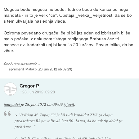
Mogoče bodo mogoče ne bodo. Tudi če bodo do konca polnega
mandata - in to je velik "če". Obstaja _velika_ verjetnost, da se bo
s tem ukvarjala naslednja vlada.
Oziroma povedano drugače: če bi bil jaz eden od izbrisanih bi še
malo počakal z nakupom tistega rabljenega Brabusa čez tri
mesece oz. kadarkoli naj bi kapnilo 20 jurčkov. Ravno toliko, da bo
ziher.
Zgodovina sprememb…
spremenil:
Matako
(
28. jun 2012 ob 09:29
)
Gregor P
::
28. jun 2012, 09:28
imagodei
je
28. jun 2012 ob 09:09
izjavil
:
>
"Boštjan M. Zupančič je bil tudi kandidat ZKS za člana
predsedstva RS na volitvah leta 90. Jasno, da bo tak tip delal za
prebrisne..."
Ja, in? 1985 so bili pa vsi politiki člani KP, tudi tisti, ki so