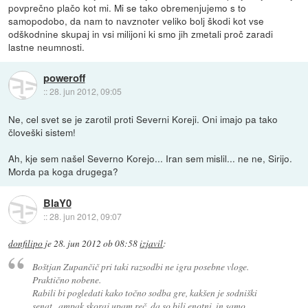
povprečno plačo kot mi. Mi se tako obremenjujemo s to
samopodobo, da nam to navznoter veliko bolj škodi kot vse
odškodnine skupaj in vsi milijoni ki smo jih zmetali proč zaradi
lastne neumnosti.
poweroff
::
28. jun 2012, 09:05
Ne, cel svet se je zarotil proti Severni Koreji. Oni imajo pa tako
človeški sistem!
Ah, kje sem našel Severno Korejo... Iran sem mislil... ne ne, Sirijo.
Morda pa koga drugega?
BlaY0
::
28. jun 2012, 09:07
donfilipo
je
28. jun 2012 ob 08:58
izjavil
:
Boštjan Zupančič pri taki razsodbi ne igra posebne vloge.
Praktično nobene.
Rabili bi pogledati kako točno sodba gre, kakšen je sodniški
senat...ampak skoraj upam reč, da so bili enotni, in samo