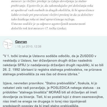
mesecev za vložitev prošnje za izdajo dovoljenja za stalno
prebivanje. Ugotovilo je, da zakonodajalec pri določanju roka
ni upošteval vseh osebnih in drugih okoliščin, ki bi upravičence
lahko ovirale pri pravočasni vložitvi prošenj in da za določitev
tako kratkega roka ni imel upravičenega razloga.
Ustavno sodišče je za odpravo ugotovljenih neustavnosti
določilo rok šest mesecev (7. točka izreka).
Gavran
::
15. jul 2010, 12:38
"V 1. točki izreka je Ustavno sodišče odločilo, da je ZUSDDD v
neskladju z Ustavo, ker državljanom drugih držav naslednic
nekdanje SFRJ (v nadaljevanju državljani drugih republik), ki so bili
26. 2. 1992 izbrisani iz registra stalnega prebivalstva, ne priznava
stalnega prebivališča za ves čas od dneva izbrisa."
Izjava, nevredan pravnikov. "Stalno prebivališče", floskula, ki jo
nekateri zelo radi ponavljajo, je POSLEDICA nekega statusa - za
pridobitev "stalnega bivališča" MORAŠ biti ali državljan ali imeti
dovoljenje za bivanje. Tisti, ki so postali tujci z dnem osamosvojitve,
niso imeli ne enega ne drugega in torej niso izpolnjevali
predpisanih pogojev da bi imeli stalno prebivališče.