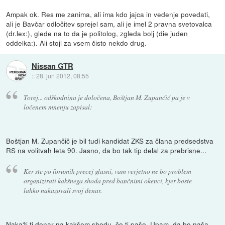
Ampak ok. Res me zanima, ali ima kdo jajca in vedenje povedati,
ali je Bavčar odločitev sprejel sam, ali je imel 2 pravna svetovalca
(dr.lex:), glede na to da je politolog, zgleda bolj (die juden
oddelka:). Ali stoji za vsem čisto nekdo drug.
Nissan GTR
::
28. jun 2012, 08:55
Torej... odškodnina je določena, Boštjan M. Zupančič pa je v
ločenem mnenju zapisal:
Boštjan M. Zupančič je bil tudi kandidat ZKS za člana predsedstva
RS na volitvah leta 90. Jasno, da bo tak tip delal za prebrisne...
Ker ste po forumih precej glasni, vam verjetno ne bo problem
organizirati kakšnega shoda pred bančnimi okenci, kjer boste
lahko nakazovali svoj denar.
Nakaži ti denar na kakšem shodu, če ti paše. Upam, da bo naša