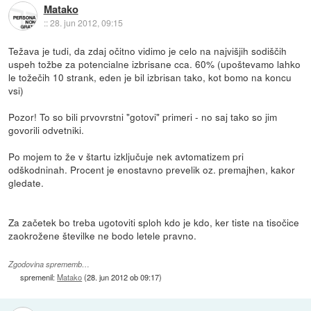
Matako
::
28. jun 2012, 09:15
Težava je tudi, da zdaj očitno vidimo je celo na najvišjih sodiščih
uspeh tožbe za potencialne izbrisane cca. 60% (upoštevamo lahko
le tožečih 10 strank, eden je bil izbrisan tako, kot bomo na koncu
vsi)
Pozor! To so bili prvovrstni "gotovi" primeri - no saj tako so jim
govorili odvetniki.
Po mojem to že v štartu izključuje nek avtomatizem pri
odškodninah. Procent je enostavno prevelik oz. premajhen, kakor
gledate.
Za začetek bo treba ugotoviti sploh kdo je kdo, ker tiste na tisočice
zaokrožene številke ne bodo letele pravno.
Zgodovina sprememb…
spremenil:
Matako
(
28. jun 2012 ob 09:17
)