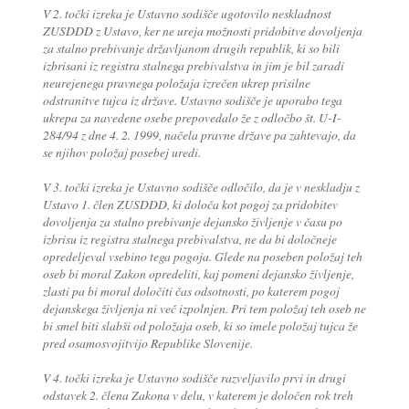
V 2. točki izreka je Ustavno sodišče ugotovilo neskladnost
ZUSDDD z Ustavo, ker ne ureja možnosti pridobitve dovoljenja
za stalno prebivanje državljanom drugih republik, ki so bili
izbrisani iz registra stalnega prebivalstva in jim je bil zaradi
neurejenega pravnega položaja izrečen ukrep prisilne
odstranitve tujca iz države. Ustavno sodišče je uporabo tega
ukrepa za navedene osebe prepovedalo že z odločbo št. U-I-
284/94 z dne 4. 2. 1999, načela pravne države pa zahtevajo, da
se njihov položaj posebej uredi.
V 3. točki izreka je Ustavno sodišče odločilo, da je v neskladju z
Ustavo 1. člen ZUSDDD, ki določa kot pogoj za pridobitev
dovoljenja za stalno prebivanje dejansko življenje v času po
izbrisu iz registra stalnega prebivalstva, ne da bi določneje
opredeljeval vsebino tega pogoja. Glede na poseben položaj teh
oseb bi moral Zakon opredeliti, kaj pomeni dejansko življenje,
zlasti pa bi moral določiti čas odsotnosti, po katerem pogoj
dejanskega življenja ni več izpolnjen. Pri tem položaj teh oseb ne
bi smel biti slabši od položaja oseb, ki so imele položaj tujca že
pred osamosvojitvijo Republike Slovenije.
V 4. točki izreka je Ustavno sodišče razveljavilo prvi in drugi
odstavek 2. člena Zakona v delu, v katerem je določen rok treh