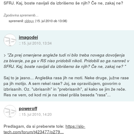
SFRJ. Kaj, boste navijali da izbrišemo še njih? Če ne, zakaj ne?
Zgodovina sprememb…
spremenil:
oldguy
(
15. jul 2010 ob 13:08
)
imagodei
::
15. jul 2010, 13:34
>
"Za prej omenjene angleže tudi ni bilo treba novega dovoljenja
za bivanje, pa ga v RS niso pridobili nikoli. Pridobili so ga namreč v
SFRJ. Kaj, boste navijali da izbrišemo še njih? Če ne, zakaj ne? "
Saj to je jasno... Angleška rasa jih ne moti. Neke druge, južne rase
pa jih motijo. A sem rekel rase? Joj, se opravičujem, govorim o
izbrisanih. Oz. "ubrisanih" in "prebrisanih", al kako se jim že reče.
Res ne vem, od kod mi je na misel prišla beseda "rasa"...
poweroff
::
15. jul 2010, 14:20
Predlagam, da si preberete tole:
https://slo-
tech.com/forum/t423477/p279...