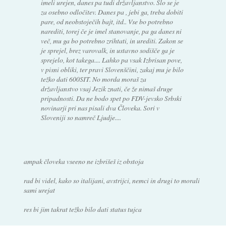
imeli urejen, danes pa tudi državljanstvo. Šlo se je
za osebno odločitev. Danes pa , jebi ga, treba dobiti
pare, od neobstoječih bajt, itd.. Vse bo potrebno
narediti, torej če je imel stanovanje, pa ga danes ni
več, mu ga bo potrebno zrihtati, in urediti. Zakon se
je sprejel, brez varovalk, in ustavno sodišče ga je
sprejelo, kot takega.... Lahko pa vsak Izbrisan pove,
v pisni obliki, ter pravi Slovenščini, zakaj mu je bilo
težko dati 600SIT. No morda moraš za
državljanstvo vsaj Jezik znati, če že nimaš druge
pripadnosti. Da ne bodo spet po FDV-jevsko Srbski
novinarji pri nas pisali dva Človeka. Sori v
Sloveniji so namreč Ljudje....
ampak človeka vseeno ne izbrišeš iz obstoja
rad bi videl, kako so italijani, avstrijci, nemci in drugi to morali
sami urejat
res bi jim takrat težko bilo dati status tujca