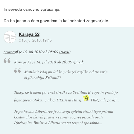
In seveda osnovno vprašanje.
Da bo jasno o čem govorimo in kaj nekateri zagovarjate.
Karaya 52
::
15. jul 2010, 19:45
poweroff
je
15. jul 2010 ob 08:09
izjavil
:
Karaya 52
je
14. jul 2010 ob 20:05
izjavil
:
Matthai; kdaj mi lahko nakažeš razliko od trošarin
ki jih nabija Križanič?
Takoj, ko ti meni povrneš stroške za Svetilnik Evrope in gradnjo
famoznega otoka... nakup DELA in Patrij.
TRR pa le pošlji...
Je pa hecno. Libertarec je na svoji spletni strani lepo priznal
kršitev človekovih pravic - čeprav so prej pisarili proti
Izbrisanim. Bralstvo Libertarca pa tega ni sposobno...