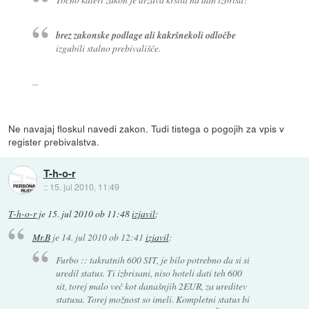
brez zakonske podlage ali kakršnekoli odločbe
izgubili stalno prebivališče.
...
Ne navajaj floskul navedi zakon. Tudi tistega o pogojih za vpis v
register prebivalstva.
T-h-o-r
::
15. jul 2010, 11:49
T-h-o-r
je
15. jul 2010 ob 11:48
izjavil
:
Mr.B
je
14. jul 2010 ob 12:41
izjavil
:
Furbo :: takratnih 600 SIT, je bilo potrebno da si si
uredil status. Ti izbrisani, niso hoteli dati teh 600
sit, torej malo več kot današnjih 2EUR, za ureditev
statusa. Torej možnost so imeli. Kompletni status bi