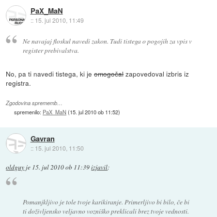
PaX_MaN
::
15. jul 2010, 11:49
Ne navajaj floskul navedi zakon. Tudi tistega o pogojih za vpis v
register prebivalstva.
No, pa ti navedi tistega, ki je
omogočal
zapovedoval izbris iz
registra.
Zgodovina sprememb…
spremenilo:
PaX_MaN
(
15. jul 2010 ob 11:52
)
Gavran
::
15. jul 2010, 11:50
oldguy
je
15. jul 2010 ob 11:39
izjavil
:
Pomanjkljivo je tole tvoje karikiranje. Primerljivo bi bilo, če bi
ti doživljensko veljavno vozniško preklicali brez tvoje vednosti.