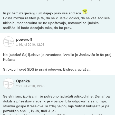
In pri tem izsiljevanju jim dajejo prav vsa sodišča
Edina možna rešitev je ta, da se v ustavi določi, da se vsa sodišča
ukinejo, mednarodna se ne upoštevajo, ustanovi se ljudska
sodišča, ki bodo dosojala tako, da bo prav.
poweroff
::
16. jul 2010, 12:03
Ne ljudska! Saj ljudstvo je zavedeno, izvolilo je Jankovića in še prej
Kučana.
Strokovni svet SDS je pravi odgovor. Bistrega vprašaj...
Opanka
::
21. jul 2010, 19:46
Se strinjam, izbrisanim je potrebno izplačati odškodnine. Denar pa
dobiti iz priseskov vlade, ki je v osnovi bila odgovorna za to (npr.
stranka gospe Kresalove, ki zdaj najbolj laja Vufvuf bulmastif je pa
pozabljen ane..., in JA, tudi JJja).