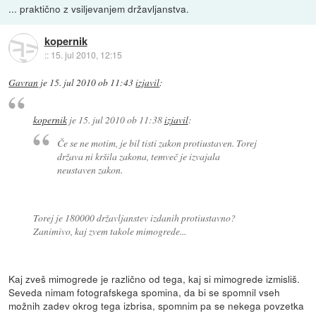
... praktično z vsiljevanjem državljanstva.
kopernik
::
15. jul 2010, 12:15
Gavran
je
15. jul 2010 ob 11:43
izjavil
:
kopernik
je
15. jul 2010 ob 11:38
izjavil
:
Če se ne motim, je bil tisti zakon protiustaven. Torej
država ni kršila zakona, temveč je izvajala
neustaven zakon.
Torej je 180000 državljanstev izdanih protiustavno?
Zanimivo, kaj zvem takole mimogrede...
Kaj zveš mimogrede je različno od tega, kaj si mimogrede izmisliš.
Seveda nimam fotografskega spomina, da bi se spomnil vseh
možnih zadev okrog tega izbrisa, spomnim pa se nekega povzetka