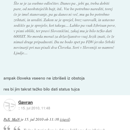
Šlo se je za osebno odločitev. Danes pa , jebi ga, treba dobiti
pare, od neobstoječih bajt, itd.. Vse bo potrebno narediti, torej
če je imel stanovanje, pa ga danes ni več, mu ga bo potrebno
zrihtati, in urediti. Zakon se je sprejel, brez varovalk, in ustavno
sodišče ga je sprejelo, kot takega.... Lahko pa vsak Izbrisan pove,
v pisni obliki, ter pravi Slovenščini, zakaj mu je bilo težko dati
600SIT. No morda moraš za državljanstvo vsaj Jezik znati, če že
nimaš druge pripadnosti. Da ne bodo spet po FDV-jevsko Srbski
novinarji pri nas pisali dva Človeka. Sori v Sloveniji so namreč
Ljudje....
ampak človeka vseeno ne izbrišeš iz obstoja
res bi jim takrat težko bilo dati status tujca
Gavran
::
15. jul 2010, 11:48
PaX_MaN
je
15. jul 2010 ob 11:38
izjavil
:
Točno kateri zakon je država kršila na dan izbrisa?