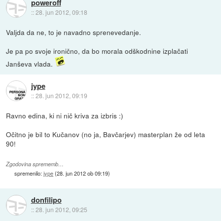
poweroff
::
28. jun 2012, 09:18
Valjda da ne, to je navadno sprenevedanje.
Je pa po svoje ironično, da bo morala odškodnine izplačati
Janševa vlada.
jype
::
28. jun 2012, 09:19
Ravno edina, ki ni nič kriva za izbris :)
Očitno je bil to Kučanov (no ja, Bavčarjev) masterplan že od leta
90!
Zgodovina sprememb…
spremenilo:
jype
(
28. jun 2012 ob 09:19
)
donfilipo
::
28. jun 2012, 09:25