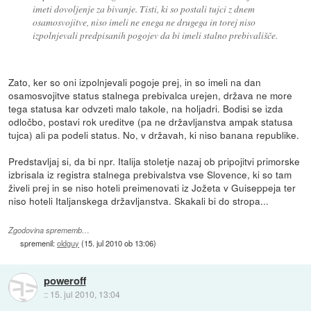
imeti dovoljenje za bivanje. Tisti, ki so postali tujci z dnem
osamosvojitve, niso imeli ne enega ne drugega in torej niso
izpolnjevali predpisanih pogojev da bi imeli stalno prebivališče.
Zato, ker so oni izpolnjevali pogoje prej, in so imeli na dan
osamosvojitve status stalnega prebivalca urejen, država ne more
tega statusa kar odvzeti malo takole, na holjadri. Bodisi se izda
odločbo, postavi rok ureditve (pa ne državljanstva ampak statusa
tujca) ali pa podeli status. No, v državah, ki niso banana republike.
Predstavljaj si, da bi npr. Italija stoletje nazaj ob pripojitvi primorske
izbrisala iz registra stalnega prebivalstva vse Slovence, ki so tam
živeli prej in se niso hoteli preimenovati iz Jožeta v Guiseppeja ter
niso hoteli Italjanskega državljanstva. Skakali bi do stropa...
Zgodovina sprememb…
spremenil:
oldguy
(
15. jul 2010 ob 13:06
)
poweroff
::
15. jul 2010, 13:04