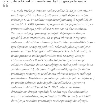
o tem, da je bil zakon neustaven. In tugi google to najde:
V 1. točki izreka je Ustavno sodišče odločilo, da je ZUSDDD v
neskladju z Ustavo, ker državljanom drugih držav naslednic
nekdanje SFRJ (v nadaljevanju državljani drugih republik), ki
so bili 26. 2. 1992 izbrisani iz registra stalnega prebivalstva, ne
priznava stalnega prebivališča za ves čas od dneva izbrisa.
Zaradi posebnega pravnega položaja državljanov drugih
republik, ki se izraža v tem, da so pred izbrisom iz registra
stalnega prebivalstva v Sloveniji imeli stalno prebivališče in so v
njej dejansko še naprej prebivali, zakonodajalec ugotovljene
neustavnosti ne bi mogel urediti drugače, kot da bi določil, da
imajo priznano stalno prebivališče tudi za nazaj. Zato je
Ustavno sodišče v 8. točki izreka kot način izvršitve svoje
odločitve določilo, da se z dovoljenji za stalno prebivanje, ki so
že bila izdana državljanom drugih republik, ugotavlja stalno
prebivanje za nazaj, to je od dneva izbrisa iz registra stalnega
prebivalstva. Ministrstvu za notranje zadeve je zato naložilo, naj
po uradni dolžnosti izda dopolnilne odločbe o ugotovitvi
stalnega prebivališča od 26. 2. 1992 dalje vsem tistim
državljanom drugih republik, ki so bili tega dne izbrisani iz
registra prebivalstva, na podlagi ZUSDDD pa so že pridobili
dovoljenja za stalno prebivanje za čas po izdaji dovoljenja.