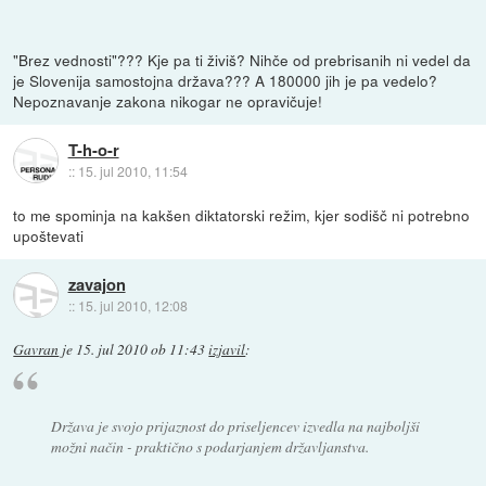
"Brez vednosti"??? Kje pa ti živiš? Nihče od prebrisanih ni vedel da
je Slovenija samostojna država??? A 180000 jih je pa vedelo?
Nepoznavanje zakona nikogar ne opravičuje!
T-h-o-r
::
15. jul 2010, 11:54
to me spominja na kakšen diktatorski režim, kjer sodišč ni potrebno
upoštevati
zavajon
::
15. jul 2010, 12:08
Gavran
je
15. jul 2010 ob 11:43
izjavil
:
Država je svojo prijaznost do priseljencev izvedla na najboljši
možni način - praktično s podarjanjem državljanstva.