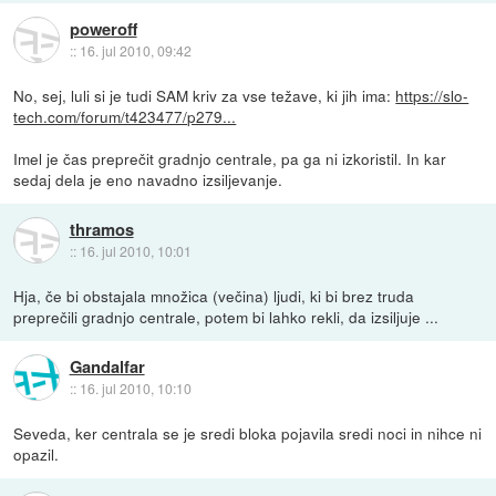
poweroff
::
16. jul 2010, 09:42
No, sej, luli si je tudi SAM kriv za vse težave, ki jih ima:
https://slo-
tech.com/forum/t423477/p279...
Imel je čas preprečit gradnjo centrale, pa ga ni izkoristil. In kar
sedaj dela je eno navadno izsiljevanje.
thramos
::
16. jul 2010, 10:01
Hja, če bi obstajala množica (večina) ljudi, ki bi brez truda
preprečili gradnjo centrale, potem bi lahko rekli, da izsiljuje ...
Gandalfar
::
16. jul 2010, 10:10
Seveda, ker centrala se je sredi bloka pojavila sredi noci in nihce ni
opazil.