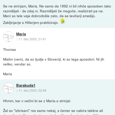
Se ne strinjam, Maria. Ne samo da 1992 ni bil nihče sposoben tako
razmišljati - še zdaj ni. Razmišljati že mogoče, realizirati pa ne.
Meni so tele vaje dobrodošle zato, da se levičarji smešijo.
Zakljinjanje s Hitlerjem prakticirajo.
Maria
::
11. dec 2003, 21:41
Thomas
Mislim (vem), da so ljudje v Sloveniji, ki so tega sposobni. Ni jih
veliko, vendar so.
Maria
Barakuda1
::
11. dec 2003, 22:48
Hhmm, kar v večini bi se z Maria-o strinjal.
Žal so "izbrisani" res samo nekaj, s čemer se nabira takšne ali