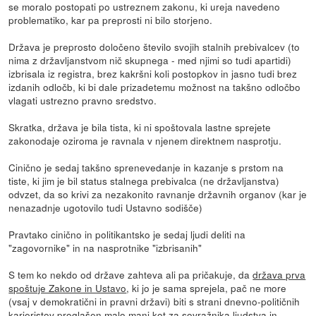
se moralo postopati po ustreznem zakonu, ki ureja navedeno
problematiko, kar pa preprosti ni bilo storjeno.
Država je preprosto določeno število svojih stalnih prebivalcev (to
nima z državljanstvom nič skupnega - med njimi so tudi apartidi)
izbrisala iz registra, brez kakršni koli postopkov in jasno tudi brez
izdanih odločb, ki bi dale prizadetemu možnost na takšno odločbo
vlagati ustrezno pravno sredstvo.
Skratka, država je bila tista, ki ni spoštovala lastne sprejete
zakonodaje oziroma je ravnala v njenem direktnem nasprotju.
Cinično je sedaj takšno sprenevedanje in kazanje s prstom na
tiste, ki jim je bil status stalnega prebivalca (ne državljanstva)
odvzet, da so krivi za nezakonito ravnanje državnih organov (kar je
nenazadnje ugotovilo tudi Ustavno sodišče)
Pravtako cinično in politikantsko je sedaj ljudi deliti na
"zagovornike" in na nasprotnike "izbrisanih"
S tem ko nekdo od države zahteva ali pa pričakuje, da
država prva
spoštuje Zakone in Ustavo
, ki jo je sama sprejela, pač ne more
(vsaj v demokratični in pravni državi) biti s strani dnevno-političnih
karieristov proglašen malo manj kot za sovražnika ljudstva in