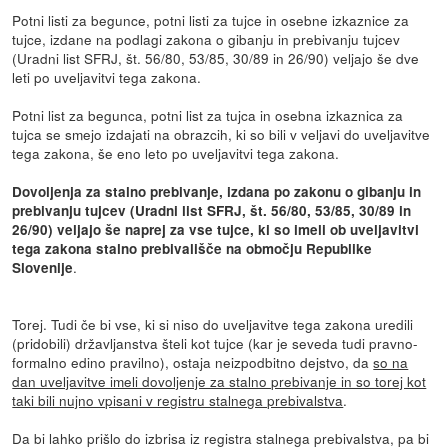
Potni listi za begunce, potni listi za tujce in osebne izkaznice za
tujce, izdane na podlagi zakona o gibanju in prebivanju tujcev
(Uradni list SFRJ, št. 56/80, 53/85, 30/89 in 26/90) veljajo še dve
leti po uveljavitvi tega zakona.
Potni list za begunca, potni list za tujca in osebna izkaznica za
tujca se smejo izdajati na obrazcih, ki so bili v veljavi do uveljavitve
tega zakona, še eno leto po uveljavitvi tega zakona.
Dovoljenja za stalno prebivanje, izdana po zakonu o gibanju in
prebivanju tujcev (Uradni list SFRJ, št. 56/80, 53/85, 30/89 in
26/90) veljajo še naprej za vse tujce, ki so imeli ob uveljavitvi
tega zakona stalno prebivališče na območju Republike
.
Slovenije
Torej. Tudi če bi vse, ki si niso do uveljavitve tega zakona uredili
(pridobili) državljanstva šteli kot tujce (kar je seveda tudi pravno-
formalno edino pravilno), ostaja neizpodbitno dejstvo, da
so na
dan uveljavitve imeli dovoljenje za stalno prebivanje in so torej kot
taki bili nujno vpisani v registru stalnega prebivalstva
.
Da bi lahko prišlo do izbrisa iz registra stalnega prebivalstva, pa bi