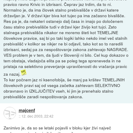
pravico ravno Krivic in izbrisani. Čeprav jaz trdim, da to ni.
Normalno je, da ima človek stalno prebivališče v državi katere
državljan je. V državi kjer biva kot tujec pa ima začasno bivališče.
Res pa je, da nekateri ostanejo dalj časa in imajo po določenem
času stalno prebivališče tudi v državi kjer živijo kot tujci. Zato
stalnega prebivališča nikakor ne moremo šteti kot TEMELJNE
človekove pravice, saj bi po taki logiki lahko nekdo imel več stalnih
prebivališč v kolikor se nikjer ne bi odjavil, tako kot so to naredili
izbrisani, sedaj pa za nespoštovanje zakona zahtevajo NAGRADE.
VES problem je v tem, da ljudi v Sloveniji ni bilo. Cel kup dokazov o
tem obstaja, vladajoča elita pa se poleg tega spreneveda in ne
pristaja na selektivno preverjanje upravičenosti do vračanja pravic
za nazaj.
To kar počnem jaz ni ksenofobija, še manj pa kršitev TEMELJNIH
človekovih pravi saj od vsega začetka zahtevam SELEKTIVNO
obravnavo in IZKLJUČITEV vseh, ki jim je prenehalo stalno
prebivališče zaradi nespoštovanja zakona.
majcenf
::
12. dec 2003, 22:42
Zanimivo je, da so se letaki pojavili v bloku kjer živi največ