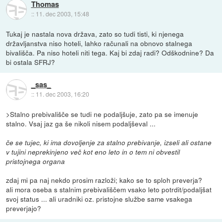
Thomas
::
11. dec 2003, 15:48
Tukaj je nastala nova država, zato so tudi tisti, ki njenega
državljanstva niso hoteli, lahko računali na obnovo stalnega
bivališča. Pa niso hoteli niti tega. Kaj bi zdaj radi? Odškodnine? Da
bi ostala SFRJ?
_sas_
::
11. dec 2003, 16:20
>Stalno prebivališče se tudi ne podaljšuje, zato pa se imenuje
stalno. Vsaj jaz ga še nikoli nisem podaljševal ...
če se tujec, ki ima dovoljenje za stalno prebivanje, izseli ali ostane
v tujini neprekinjeno več kot eno leto in o tem ni obvestil
pristojnega organa
zdaj mi pa naj nekdo prosim razloži; kako se to sploh preverja?
ali mora oseba s stalnim prebivališčem vsako leto potrdit/podaljšat
svoj status ... ali uradniki oz. pristojne službe same vsakega
preverjajo?