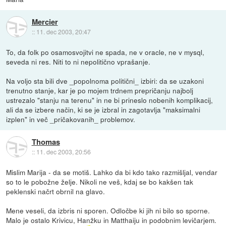
Mercier
::
11. dec 2003, 20:47
To, da folk po osamosvojitvi ne spada, ne v oracle, ne v mysql,
seveda ni res. Niti to ni nepolitično vprašanje.
Na voljo sta bili dve _popolnoma politični_ izbiri: da se uzakoni
trenutno stanje, kar je po mojem trdnem prepričanju najbolj
ustrezalo "stanju na terenu" in ne bi prineslo nobenih komplikacij,
ali da se izbere način, ki se je izbral in zagotavlja "maksimalni
izplen" in več _pričakovanih_ problemov.
Thomas
::
11. dec 2003, 20:56
Mislim Marija - da se motiš. Lahko da bi kdo tako razmišljal, vendar
so to le pobožne želje. Nikoli ne veš, kdaj se bo kakšen tak
peklenski načrt obrnil na glavo.
Mene veseli, da izbris ni sporen. Odločbe ki jih ni bilo so sporne.
Malo je ostalo Krivicu, Hanžku in Matthaiju in podobnim levičarjem.