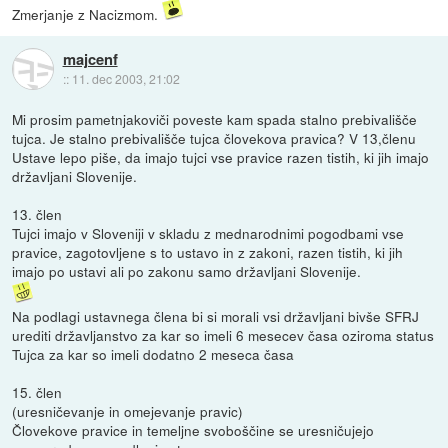
Zmerjanje z Nacizmom.
majcenf
::
11. dec 2003, 21:02
Mi prosim pametnjakoviči poveste kam spada stalno prebivališče
tujca. Je stalno prebivališče tujca človekova pravica? V 13,členu
Ustave lepo piše, da imajo tujci vse pravice razen tistih, ki jih imajo
državljani Slovenije.
13. člen
Tujci imajo v Sloveniji v skladu z mednarodnimi pogodbami vse
pravice, zagotovljene s to ustavo in z zakoni, razen tistih, ki jih
imajo po ustavi ali po zakonu samo državljani Slovenije.
Na podlagi ustavnega člena bi si morali vsi državljani bivše SFRJ
urediti državljanstvo za kar so imeli 6 mesecev časa oziroma status
Tujca za kar so imeli dodatno 2 meseca časa
15. člen
(uresničevanje in omejevanje pravic)
Človekove pravice in temeljne svoboščine se uresničujejo