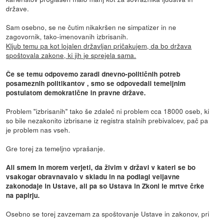
države.
Sam osebno, se ne čutim nikakršen ne simpatizer in ne
zagovornik, tako-imenovanih izbrisanih.
Kljub temu pa kot lojalen državljan pričakujem, da bo država
spoštovala zakone, ki jih je sprejela sama.
Če se temu odpovemo zaradi dnevno-političnih potreb
posameznih politikantov , smo se odpovedali temeljnim
postulatom demokratične in pravne države.
Problem "izbrisanih" tako še zdaleč ni problem cca 18000 oseb, ki
so bile nezakonito izbrisane iz registra stalnih prebivalcev, pač pa
je problem nas vseh.
Gre torej za temeljno vprašanje.
Ali smem in morem verjeti, da živim v državi v kateri se bo
vsakogar obravnavalo v skladu in na podlagi veljavne
zakonodaje in Ustave, ali pa so Ustava in Zkoni le mrtve črke
na papirju.
Osebno se torej zavzemam za spoštovanje Ustave in zakonov, pri