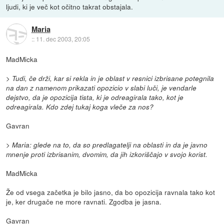
ljudi, ki je več kot očitno takrat obstajala.
Maria
::
11. dec 2003, 20:05
MadMicka
> Tudi, če drži, kar si rekla in je oblast v resnici izbrisane potegnila
na dan z namenom prikazati opozicio v slabi luči, je vendarle
dejstvo, da je opozicija tista, ki je odreagirala tako, kot je
odreagirala. Kdo zdej tukaj koga vleče za nos?
Gavran
> Maria: glede na to, da so predlagatelji na oblasti in da je javno
mnenje proti izbrisanim, dvomim, da jih izkoriščajo v svojo korist.
MadMicka
Že od vsega začetka je bilo jasno, da bo opozicija ravnala tako kot
je, ker drugače ne more ravnati. Zgodba je jasna.
Gavran