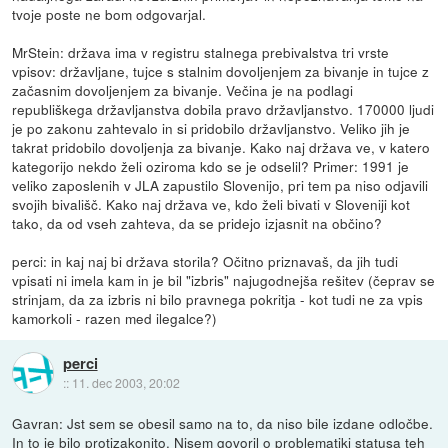
tvoje poste ne bom odgovarjal.
MrStein: država ima v registru stalnega prebivalstva tri vrste
vpisov: državljane, tujce s stalnim dovoljenjem za bivanje in tujce z
začasnim dovoljenjem za bivanje. Večina je na podlagi
republiškega državljanstva dobila pravo državljanstvo. 170000 ljudi
je po zakonu zahtevalo in si pridobilo državljanstvo. Veliko jih je
takrat pridobilo dovoljenja za bivanje. Kako naj država ve, v katero
kategorijo nekdo želi oziroma kdo se je odselil? Primer: 1991 je
veliko zaposlenih v JLA zapustilo Slovenijo, pri tem pa niso odjavili
svojih bivališč. Kako naj država ve, kdo želi bivati v Sloveniji kot
tako, da od vseh zahteva, da se pridejo izjasnit na občino?
perci: in kaj naj bi država storila? Očitno priznavaš, da jih tudi
vpisati ni imela kam in je bil "izbris" najugodnejša rešitev (čeprav se
strinjam, da za izbris ni bilo pravnega pokritja - kot tudi ne za vpis
kamorkoli - razen med ilegalce?)
perci
::
11. dec 2003, 20:02
Gavran: Jst sem se obesil samo na to, da niso bile izdane odločbe.
In to je bilo protizakonito. Nisem govoril o problematiki statusa teh