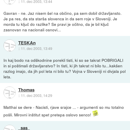
::
11. dec 2003, 13:44
Gavran - ne. Jaz nisem šel na občino, pa sem dobil državljansto.
Je pa res, da sta starša slovenca in da sem roje v Sloveniji. Je
morda tu ključ do razlike? Se pravi je očitno, da je bil ključ
zasnovan na nacionali osnovi...
TESKAn
::
11. dec 2003, 13:49
In kaj bodo na odškodnine porekli tisti, ki so se takrat POBRIGALI
in si poštimali državljanstvo? In tisti, ki jih takrat ni bilo tu...kakšen
razlog imajo, da jih pol leta ni bilo tu? Vojna v Sloveniji ni divjala pol
leta.
Thomas
::
11. dec 2003, 14:29
Matthai se dere - Nacisti, rjave srajce ... - argumenti so mu totalno
pošli. Mirovni inštitut spet pretepa oslovo senco!
_sas_