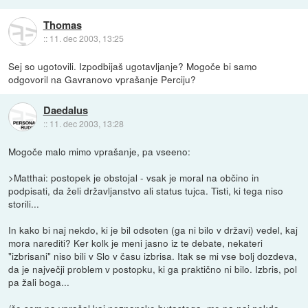
Thomas
::
11. dec 2003, 13:25
Sej so ugotovili. Izpodbijaš ugotavljanje? Mogoče bi samo
odgovoril na Gavranovo vprašanje Perciju?
Daedalus
::
11. dec 2003, 13:28
Mogoče malo mimo vprašanje, pa vseeno:
>Matthai: postopek je obstojal - vsak je moral na občino in
podpisati, da želi državljanstvo ali status tujca. Tisti, ki tega niso
storili...
In kako bi naj nekdo, ki je bil odsoten (ga ni bilo v državi) vedel, kaj
mora narediti? Ker kolk je meni jasno iz te debate, nekateri
"izbrisani" niso bili v Slo v času izbrisa. Itak se mi vse bolj dozdeva,
da je največji problem v postopku, ki ga praktično ni bilo. Izbris, pol
pa žali boga...
/če sem pa vprašal kaj neznansko butastega, me pa naj nekdo