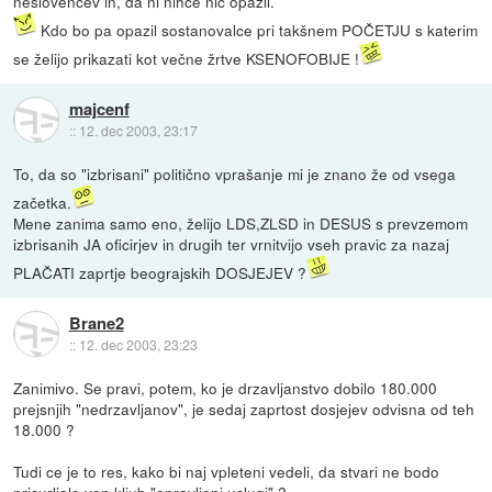
neslovencev in, da ni nihče nič opazil.
Kdo bo pa opazil sostanovalce pri takšnem POČETJU s katerim
se želijo prikazati kot večne žrtve KSENOFOBIJE !
majcenf
::
12. dec 2003, 23:17
To, da so "izbrisani" politično vprašanje mi je znano že od vsega
začetka.
Mene zanima samo eno, želijo LDS,ZLSD in DESUS s prevzemom
izbrisanih JA oficirjev in drugih ter vrnitvijo vseh pravic za nazaj
PLAČATI zaprtje beograjskih DOSJEJEV ?
Brane2
::
12. dec 2003, 23:23
Zanimivo. Se pravi, potem, ko je drzavljanstvo dobilo 180.000
prejsnjih "nedrzavljanov", je sedaj zaprtost dosjejev odvisna od teh
18.000 ?
Tudi ce je to res, kako bi naj vpleteni vedeli, da stvari ne bodo