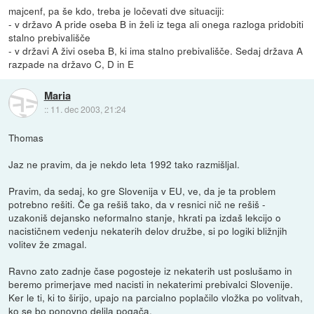
majcenf, pa še kdo, treba je ločevati dve situaciji:
- v državo A pride oseba B in želi iz tega ali onega razloga pridobiti
stalno prebivališče
- v državi A živi oseba B, ki ima stalno prebivališče. Sedaj država A
razpade na državo C, D in E
Maria
::
11. dec 2003, 21:24
Thomas
Jaz ne pravim, da je nekdo leta 1992 tako razmišljal.
Pravim, da sedaj, ko gre Slovenija v EU, ve, da je ta problem
potrebno rešiti. Če ga rešiš tako, da v resnici nič ne rešiš -
uzakoniš dejansko neformalno stanje, hkrati pa izdaš lekcijo o
nacističnem vedenju nekaterih delov družbe, si po logiki bližnjih
volitev že zmagal.
Ravno zato zadnje čase pogosteje iz nekaterih ust poslušamo in
beremo primerjave med nacisti in nekaterimi prebivalci Slovenije.
Ker le ti, ki to širijo, upajo na parcialno poplačilo vložka po volitvah,
ko se bo ponovno delila pogača.