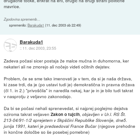
drugačne točke, enkrat na eni, drugič na drugi strani politične
mavrice.
Zgodovina sprememb…
spremenilo:
Barakuda1
(
11. dec 2003 ob 22:49
)
Barakuda1
::
11. dec 2003, 23:55
Zadeva počasi sicer postaja že malce mučna in duhomorna, ker
nekateri ali ne zmorejo ali nočejo videti očitnih dejstev.
Problem, če se sme tako imenovati je v tem, da si je naša država,
ki zase trdi, da je (po ustavi tudi je) demokratična in pravna država
(čl 1. in 2.) "privoščila" in naredila nekaj, kar je in je bilo tudi takrat
v nasprotju z veljavno zakonodajo.
Da bi se počasi nehali sprenevedat, si najprej poglejmo dejstva
oziroma takrat veljaven
,
Zakon o tujcih
objavljen v Ur.l. RS Št.
213-04/91-1/2 sprejetem v Skpščini Republike Slovenije, dne5.
(njegove prehodne
junija 1991, kateri je predsedoval France Bučar
in končne določbe so še posebej pomebne)