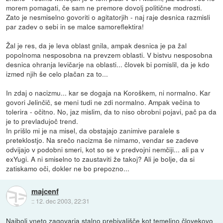
morem pomagati, če sam ne premore dovolj politične modrosti.
Zato je nesmiselno govoriti o agitatorjih - naj raje desnica razmisli
par zadev o sebi in se malce samoreflektira!
Žal je res, da je leva oblast gnila, ampak desnica je pa žal
popolnoma nesposobna na prevzem oblasti. V bistvu nesposobna
desnica ohranja levičarje na oblasti... človek bi pomislil, da je kdo
izmed njih še celo plačan za to...
In zdaj o nacizmu... kar se dogaja na Koroškem, ni normalno. Kar
govori Jelinčič, se meni tudi ne zdi normalno. Ampak večina to
tolerira - očitno. No, jaz mislim, da to niso obrobni pojavi, pač pa da
je to prevladujoč trend.
In prišlo mi je na misel, da obstajajo zanimive paralele s
preteklostjo. Na srečo nacizma še nimamo, vendar se zadeve
odvijajo v podobni smeri, kot so se v predvojni nemčiji... ali pa v
exYugi. A ni smiselno to zaustaviti že takoj? Ali je bolje, da si
zatiskamo oči, dokler ne bo prepozno...
majcenf
::
12. dec 2003, 22:31
Najbolj vneto zagovarja stalno prebivališče kot temeljno človekovo