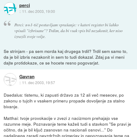
perci
::
11. dec 2003, 19:00
Perci: n+1-tič postavljam vprašanje: v kateri register bi lahko
vpisali "izbrisane"? Trdim, da bi vsak vpis bil nezakonit, ker niso
izrazili svoje volje.
Se strinjam - pa sem morda kaj drugega trdil? Trdil sem samo to,
da je bil izbris nezakonit in sem to tudi dokazal. Zdaj pa vi meni
dajte protidokaze, ce se hocete resno pogovarjat.
Gavran
::
11. dec 2003, 19:57
Daedalus: tistemu, ki zapusti državo za 12 ali več mesecev, po
zakonu o tujcih v vsakem primeru propade dovoljenje za stalno
bivanje.
Matthai: tvoje provokacije v zvezi z nacizmom prehajajo vse
razumne meje. Poznavanje teme kažeš tudi s stavkom "Se pravi je
očitno, da je bil ključ zasnovan na nacionali osnovi..." Do
nadaljnega zaradi nevzdržnih primerjav in nepoznavanja teme na