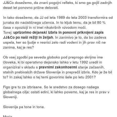
JJ&Co dosežemo, da znani pogojni refleks, ki smo ga gojili zadnjih
deset let ponovno prične delovati.
In tako dosežemo, da JJ od leta 1989 do leta 2003 transformira od
junaka do nacističnega učenca. In to kljub temu, da je bil 80 %
časa v opoziciji in ni imel nikakršnih vzvodom moči.
Torej:
uprizorimo dejanski izbris in ponovni prikrojeni zapis
. In zanimivo je to, da bo zadeva
JJ&Co po naši režiji in željah
uspela, ker so ljudje v resnici zelo radi vodeni in jih prav nič ne
zanima, kaj je res?
Ob vsej zgodbi pa seveda globoko pod preprogo skrijmo ime
človeka, ki bi operativno dejansko lahko v letu 1992 uredil in
organiziral v skladu s
stanje začasnih,
pravnimi zakonitostmi
stalnih prebivalcih države Slovenije in preprečil izbris. Kdo je že bil
to? In zakaj lahko o tej temi govorimo šele po letu 2001?
Figo gre tu za izbrisane. So le sredstvo za dosego našega
globalnega cilja: ostati edini, ki lahko povemo, kaj je res in prav v
Sloveniji.
Slovenija pa tone in tone.
Maria