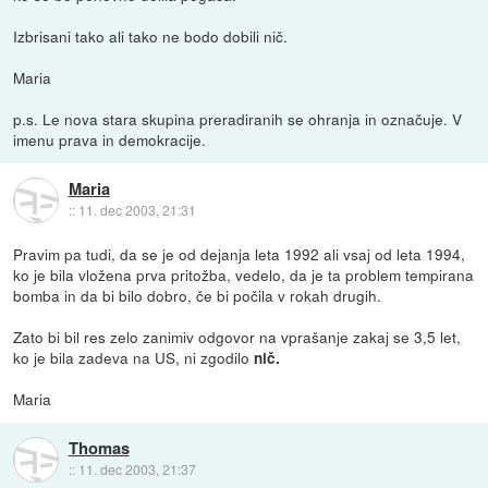
Izbrisani tako ali tako ne bodo dobili nič.
Maria
p.s. Le nova stara skupina preradiranih se ohranja in označuje. V
imenu prava in demokracije.
Maria
::
11. dec 2003, 21:31
Pravim pa tudi, da se je od dejanja leta 1992 ali vsaj od leta 1994,
ko je bila vložena prva pritožba, vedelo, da je ta problem tempirana
bomba in da bi bilo dobro, če bi počila v rokah drugih.
Zato bi bil res zelo zanimiv odgovor na vprašanje zakaj se 3,5 let,
ko je bila zadeva na US, ni zgodilo
nič.
Maria
Thomas
::
11. dec 2003, 21:37