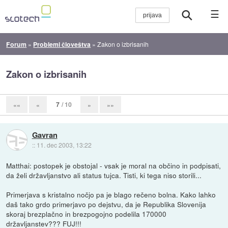
☰
Forum
»
Problemi človeštva
»
Zakon o izbrisanih
Zakon o izbrisanih
7
/ 10
««
«
»
»»
Gavran
::
11. dec 2003, 13:22
Matthai: postopek je obstojal - vsak je moral na občino in podpisati,
da želi državljanstvo ali status tujca. Tisti, ki tega niso storili...
Primerjava s kristalno nočjo pa je blago rečeno bolna. Kako lahko
daš tako grdo primerjavo po dejstvu, da je Republika Slovenija
skoraj brezplačno in brezpogojno podelila 170000
državljanstev??? FUJ!!!