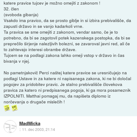
katere pravice tujcev je možno omejiti z zakonom !
32. člen
(svoboda gibanja)
Vsakdo ima pravico, da se prosto giblje in si izbira prebivališče, da
zapusti državo in se vanjo kadarkoli vrne.
Ta pravica se sme omejiti z zakonom, vendar samo, če je to
potrebno, da bi se zagotovil potek kazenskega postopka, da bi se
preprečilo širjenje nalezljivih bolezni, se zavaroval javni red, ali če
to zahtevajo interesi obrambe države.
Tujcem se na podlagi zakona lahko omeji vstop v državo in čas
bivanja v njej.
No pametnjakovič Perci naštej katere pravice se uresničujejo na
podlagi Ustave in za katere ni napisanega zakona, ki ne bi določal
pogojev za pridobitev pravic. Je stalno prebivališče človekova
pravica za katero ni predpisanega pogoja, ki ga mora posameznik
IZPOLNITI. Matthai pomagaj mu, da napišeta diplomo iz
norčevanja o drugače mislečih !
MadMicka
::
11. dec 2003, 21:14