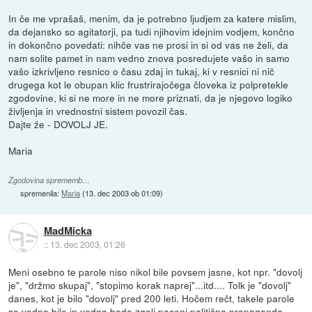
In če me vprašaš, menim, da je potrebno ljudjem za katere mislim,
da dejansko so agitatorji, pa tudi njihovim idejnim vodjem, končno
in dokončno povedati: nihče vas ne prosi in si od vas ne želi, da
nam solite pamet in nam vedno znova posredujete vašo in samo
vašo izkrivljeno resnico o času zdaj in tukaj, ki v resnici ni nič
drugega kot le obupan klic frustrirajočega človeka iz polpretekle
zgodovine, ki si ne more in ne more priznati, da je njegovo logiko
življenja in vrednostni sistem povozil čas.
Dajte že - DOVOLJ JE.
Maria
Zgodovina sprememb…
spremenila:
Maria
(
13. dec 2003 ob 01:09
)
MadMicka
::
13. dec 2003, 01:26
Meni osebno te parole niso nikol bile povsem jasne, kot npr. "dovolj
je", "držmo skupaj", "stopimo korak naprej"...itd.... Tolk je "dovolj"
danes, kot je bilo "dovolj" pred 200 leti. Hočem rečt, takele parole
so vedno bile in vedno bodo zgolj poceni politična propaganda.