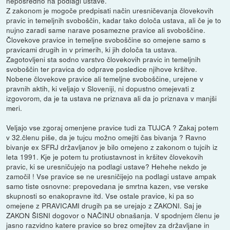
neposredno na podlagi ustave.
Z zakonom je mogoče predpisati način uresničevanja človekovih
pravic in temeljnih svoboščin, kadar tako določa ustava, ali če je to
nujno zaradi same narave posamezne pravice ali svoboščine.
Človekove pravice in temeljne svoboščine so omejene samo s
pravicami drugih in v primerih, ki jih določa ta ustava.
Zagotovljeni sta sodno varstvo človekovih pravic in temeljnih
svoboščin ter pravica do odprave posledice njihove kršitve.
Nobene človekove pravice ali temeljne svoboščine, urejene v
pravnih aktih, ki veljajo v Sloveniji, ni dopustno omejevati z
izgovorom, da je ta ustava ne priznava ali da jo priznava v manjši
meri.
Veljajo vse zgoraj omenjene pravice tudi za TUJCA ? Zakaj potem
v 32.členu piše, da je tujcu možno omejiti čas bivanja ? Ravno
bivanje ex SFRJ državljanov je bilo omejeno z zakonom o tujcih iz
leta 1991. Kje je potem tu protiustavnost in kršitev človekovih
pravic, ki se uresničujejo na podlagi ustave? Hehehe nekdo je
zamočil ! Vse pravice se ne uresničijejo na podlagi ustave ampak
samo tiste osnovne: prepovedana je smrtna kazen, vse verske
skupnosti so enakopravne itd. Vse ostale pravice, ki pa so
omejene z PRAVICAMI drugih pa se urejajo z ZAKONI. Saj je
ZAKON ŠISNI dogovor o NAČINU obnašanja. V spodnjem členu je
jasno razvidno katere pravice so brez omejitev za državljane in