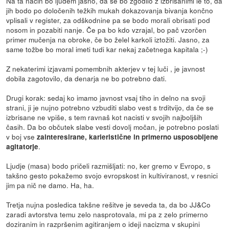
Na ta način bo ljudem jasno, da se bo zgodilo z izbrisanimi le to, da
jih bodo po določenih težkih mukah dokazovanja bivanja končno
vplisali v register, za odškodnine pa se bodo morali obrisati pod
nosom in pozabiti nanje. Če pa bo kdo vzrajal, bo pač vzorčen
primer mučenja na obroke, če bo želel karkoli iztožiti. Jasno, za
same tožbe bo moral imeti tudi kar nekaj začetnega kapitala ;-)
Z nekaterimi izjavami pomembnih akterjev v tej luči , je javnost
dobila zagotovilo, da denarja ne bo potrebno dati.
Drugi korak: sedaj ko imamo javnost vsaj tiho in delno na svoji
strani, ji je nujno potrebno vzbuditi slabo vest s trditvijo, da če se
izbrisane ne vpiše, s tem ravnaš kot nacisti v svojih najboljših
časih. Da bo občutek slabe vesti dovolj močan, je potrebno poslati
v boj vse
zainteresirane, karieristične in primerno usposobljene
.
agitatorje
Ljudje (masa) bodo pričeli razmišljati: no, ker gremo v Evropo, s
takšno gesto pokažemo svojo evropskost in kultiviranost, v resnici
jim pa nič ne damo. Ha, ha.
Tretja nujna posledica takšne rešitve je seveda ta, da bo JJ&Co
zaradi avtorstva temu zelo nasprotovala, mi pa z zelo primerno
doziranim in razpršenim agitiranjem o ideji nacizma v skupini