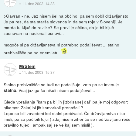
::
11. dec 2003, 14:38
>Gavran - ne. Jaz nisem šel na občino, pa sem dobil državljansto.
Je pa res, da sta starša slovenca in da sem roje v Sloveniji. Je
morda tu ključ do razlike? Se pravi je očitno, da je bil ključ
zasnovan na nacionali osnovi...
mogoče si pa državljanstva ni potrebno podaljševat ... stalno
prebivališče pa po enem letu.
MrStein
::
11. dec 2003, 15:37
Stalno prebivališče se tudi ne podaljšuje, zato pa se imenuje
. Vsaj jaz ga še nikoli nisem podaljševal...
stalno
Glede vprašanja "kam pa bi jih [izbrisane] dal" pa je moj odgovor:
nikamor. Zakaj bi jih kamorkoli prenašali ?
Lepo so bili zavedeni kot stalni prebivalci. Če državljanstva niso
imeli, pa so pač bili tujci ( zdaj nisem ziher če se nedržavljanu reče
pravilno tujec , ampak saj se ve kaj sem mislil ).