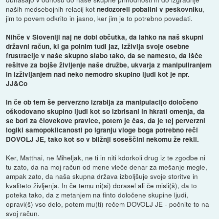
naših medsebojnih relacij kot
,
nedozoreli pobalini v peskovniku
jim to povem odkrito in jasno, ker jim je to potrebno povedati.
Nihče v Sloveniji naj ne dobi občutka, da lahko na naš skupni
državni račun, ki ga polnim tudi jaz, izživlja svoje osebne
frustracije v naše skupno slabo tako, da se namesto, da išče
rešitve za bojše življenje naše družbe, ukvarja z manipuliranjem
in izživljanjem nad neko nemodro skupino ljudi kot je npr.
JJ&Co
In če ob tem še perverzno izrablja za manipulacijo določeno
oškodovano skupino ljudi kot so izbrisani in hkrati omenja, da
se bori za človekove pravice, potem je čas, da je tej perverzni
logiki samopoklicanosti po igranju vloge boga potrebno reči
DOVOLJ JE, tako kot so v bližnji soseščini nekomu že rekli.
Ker, Matthai, ne Miheljak, ne ti in niti kdorkoli drug iz te zgodbe ni
tu zato, da na moj račun od mene vleče denar za mešanje megle,
ampak zato, da naša skupna država izboljšuje svoje storitve in
kvaliteto življenja. In če temu ni(si) dorasel ali če misli(š), da to
poteka tako, da z metanjem na finto določene skupine ljudi,
opravi(š) vso delo, potem mu(ti) rečem DOVOLJ JE - počnite to na
svoj račun.