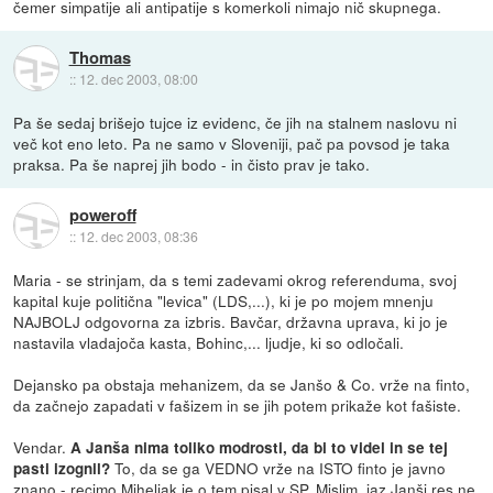
čemer simpatije ali antipatije s komerkoli nimajo nič skupnega.
Thomas
::
12. dec 2003, 08:00
Pa še sedaj brišejo tujce iz evidenc, če jih na stalnem naslovu ni
več kot eno leto. Pa ne samo v Sloveniji, pač pa povsod je taka
praksa. Pa še naprej jih bodo - in čisto prav je tako.
poweroff
::
12. dec 2003, 08:36
Maria - se strinjam, da s temi zadevami okrog referenduma, svoj
kapital kuje politična "levica" (LDS,...), ki je po mojem mnenju
NAJBOLJ odgovorna za izbris. Bavčar, državna uprava, ki jo je
nastavila vladajoča kasta, Bohinc,... ljudje, ki so odločali.
Dejansko pa obstaja mehanizem, da se Janšo & Co. vrže na finto,
da začnejo zapadati v fašizem in se jih potem prikaže kot fašiste.
Vendar.
A Janša nima toliko modrosti, da bi to videl in se tej
To, da se ga VEDNO vrže na ISTO finto je javno
pasti izognil?
znano - recimo Miheljak je o tem pisal v SP. Mislim, jaz Janši res ne