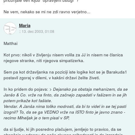
pricurljale ven kljub "opravljeni uslugi" ?
Ne vem, nekako se mi ne zdi ravno verjetno...
Maria
::
13. dec 2003, 01:08
Matthai
Kot prvo: nikoli v življenju nisem volila za JJ in nisem ne članica
njegove stranke, niti njegova simpatizerka.
Sem pa kot državljanka na poziciji iste logike kot se je Barakuda1
postavil zgoraj v dilemi, v kakšni državi želite živeti.
In ko pridem do pojava:
> Dejansko pa obstaja mehanizem, da se
Janšo & Co. vrže na finto, da začnejo zapadati v fašizem in se jih
potem prikaže kot fašiste.
Vendar. A Janša nima toliko modrosti, da bi to videl in se tej pasti
izognil? To, da se ga VEDNO vrže na ISTO finto je javno znano -
recimo Miheljak je o tem pisal v SP,
da si ljudje, ki jih posredno plačujem, jemljejo to pravico, da se
obnašajo v odnosu do naše skupne prihodnosti in do izgradnje