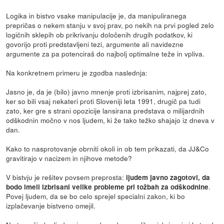
Logika in bistvo vsake manipulacije je, da manipuliranega
prepričas o nekem stanju v svoj prav, po nekih na prvi pogled zelo
logičnih sklepih ob prikrivanju določenih drugih podatkov, ki
govorijo proti predstavljeni tezi, argumente ali navidezne
argumente za pa potenciraš do najbolj optimalne teže in vpliva.
Na konkretnem primeru je zgodba naslednja:
Jasno je, da je (bilo) javno mnenje proti izbrisanim, najprej zato,
ker so bili vsaj nekateri proti Sloveniji leta 1991, drugič pa tudi
zato, ker gre s strani opozicije lansirana predstava o milijardnih
odškodnin močno v nos ljudem, ki že tako težko shajajo iz dneva v
dan.
Kako to nasprotovanje obrniti okoli in ob tem prikazati, da JJ&Co
gravitirajo v nacizem in njihove metode?
V bistvju je rešitev povsem preprosta:
ljudem javno zagotovi, da
.
bodo imeli izbrisani velike probleme pri tožbah za odškodnine
Povej ljudem, da se bo celo sprejel specialni zakon, ki bo
izplačevanje bistveno omejil.