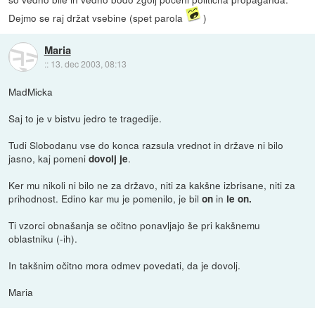
Dejmo se raj držat vsebine (spet parola
)
Maria
::
13. dec 2003, 08:13
MadMicka
Saj to je v bistvu jedro te tragedije.
Tudi Slobodanu vse do konca razsula vrednot in države ni bilo
jasno, kaj pomeni
.
dovolj je
Ker mu nikoli ni bilo ne za državo, niti za kakšne izbrisane, niti za
prihodnost. Edino kar mu je pomenilo, je bil
in
on
le on.
Ti vzorci obnašanja se očitno ponavljajo še pri kakšnemu
oblastniku (-ih).
In takšnim očitno mora odmev povedati, da je dovolj.
Maria