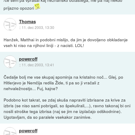
prijazno opozori
Thomas
::
11. dec 2003, 13:30
Hanžek, Matthai in podobni mislijo, da jim je dovoljeno obkladanje
vseh ki niso na njihovi liniji - z nacisti. LOL!
poweroff
::
11. dec 2003, 13:41
Čedalje bolj me vse skupaj spominja na kristalno noč... Glej, po
Hitlerjevo je Nemčija redila Žide, ti pa so ji vračali z
nehvaležnostjo... Fuj, kajne?
Podobno kot takrat, se zdaj skuša napraviti izbrisane za krive za
izbris (se niso sami pobrigali, so špekulirali,...), ravno takonaj bi oni
nosili stroške tega izbrisa (naj se jim ne izplačajo odškodnine).
Ugotavljam, da so paralele vsekakor zanimive.
poweroff