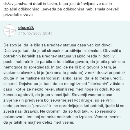
državljanstva ni dobil in takim, bi pa jest državljanstvo dal in
izplačal odškodnino...seveda pa odškodnina nebi smela preveč
prizadeti države
elson2k
::
15. nov 2003, 20:41
Dejstvo je, da je bilo za ureditev statusa casa vec kot dovolj.
Dejstvo je tudi, da je bil strosek z ureditvijo minimalen. Obvestil o
potrebnih korakih za ureditev statusa vsakdo resda ni dobil v
postni nabiralnik; je pa bilo o tem toliko govora, da je bilo prakticno
nemogoce to spregledati. In tudi ce ne bi bilo govora o tem, je
vsakemu cloveku, ki je (oziroma to postane) v neki drzavi pripadnik
druge in ne maticne narodnosti lahko jasno, da je to treba urediti,
cimprej. Dejstvo pa je tudi, da so mnogi izmed "izbrisanih" v tistem
casu , kot je ze nekdo rekel, stisnili rep med noge in odsli. Ko so
koncno ugotovili, da je pa v nasi ljubi Sloveniji vseeno lepse
zivljenje (in predvsem boljse,varnejse) kot drugje, so se vrnili,
sedaj pa iscejo "pravico" in se opredeljujejo kot patrioti, ljudje ki so
zvesti nasi drzavici. Ne dvomim, da so tudi taki, ki so resnicno
oskodovani; tem naj se neka odskodnina izplaca. Vendar menim,
da je takih le majhen delez med vsemi.