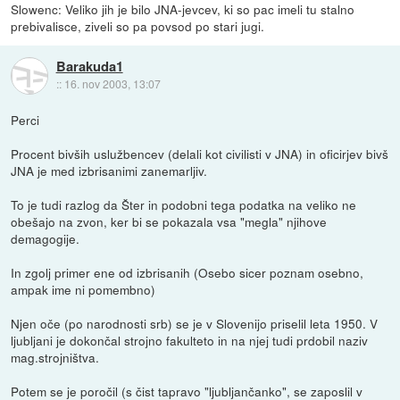
Slowenc: Veliko jih je bilo JNA-jevcev, ki so pac imeli tu stalno
prebivalisce, ziveli so pa povsod po stari jugi.
Barakuda1
::
16. nov 2003, 13:07
Perci
Procent bivših uslužbencev (delali kot civilisti v JNA) in oficirjev bivš
JNA je med izbrisanimi zanemarljiv.
To je tudi razlog da Šter in podobni tega podatka na veliko ne
obešajo na zvon, ker bi se pokazala vsa "megla" njihove
demagogije.
In zgolj primer ene od izbrisanih (Osebo sicer poznam osebno,
ampak ime ni pomembno)
Njen oče (po narodnosti srb) se je v Slovenijo priselil leta 1950. V
ljubljani je dokončal strojno fakulteto in na njej tudi prdobil naziv
mag.strojništva.
Potem se je poročil (s čist tapravo "ljubljančanko", se zaposlil v