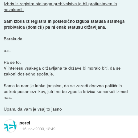
Izbris iz registra stalnega prebivalstva je bil protiustaven in
nezakonit.
Sam izbris iz registra in posledično izguba statusa stalnega
prebivalca (domicil) pa ni enak statusu državljana.
Barakuda
p.s.
Pa še to.
V interesu vsakega državljana te države bi moralo biti, da se
zakoni dosledno spoštuje.
Samo to nam je lahko jamstvo, da se zaradi dnevno političnih
potreb posameznikov, jutri ne bo zgodila krivica komerkoli izmed
nas.
Upam, da vam je vsaj to jasno
perci
::
16. nov 2003, 12:49