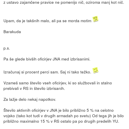
z ustavo zajamčene pravice ne pomenijo nič, oziroma manj kot nič.
Upam, da je takšnih malo, ali pa se morda motim
Barakuda
p.s.
Pa še glede bivših oficirjev JNA med izbrisanimi.
Izračunaj si procent perci sam. Saj ni tako težko.
Vzameš samo število vseh oficirjev, ki so službovali in stalno
prebivali v RS in število izbrisanih.
Za lažje delo nekaj napotkov.
Število aktivnih oficirjev v JNA je bilo približno 5 % na celotno
vojsko (tako kot tudi v drugih armadah po svetu) Od tega jih je bilo
približno maximalno 15 % v RS ostalo pa po drugih predelih YU.