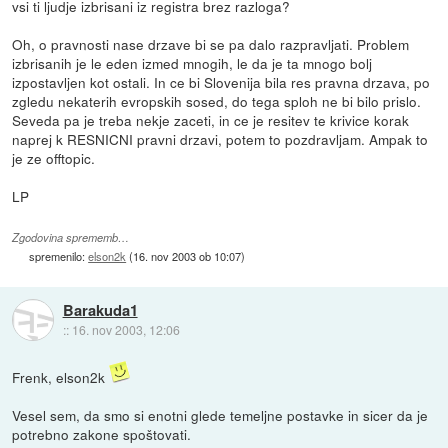
vsi ti ljudje izbrisani iz registra brez razloga?
Oh, o pravnosti nase drzave bi se pa dalo razpravljati. Problem
izbrisanih je le eden izmed mnogih, le da je ta mnogo bolj
izpostavljen kot ostali. In ce bi Slovenija bila res pravna drzava, po
zgledu nekaterih evropskih sosed, do tega sploh ne bi bilo prislo.
Seveda pa je treba nekje zaceti, in ce je resitev te krivice korak
naprej k RESNICNI pravni drzavi, potem to pozdravljam. Ampak to
je ze offtopic.
LP
Zgodovina sprememb…
spremenilo:
elson2k
(
16. nov 2003 ob 10:07
)
Barakuda1
::
16. nov 2003, 12:06
Frenk, elson2k
Vesel sem, da smo si enotni glede temeljne postavke in sicer da je
potrebno zakone spoštovati.