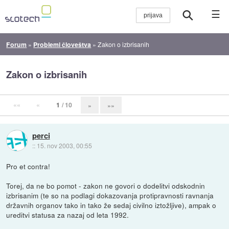
☰
Forum
»
Problemi človeštva
»
Zakon o izbrisanih
Zakon o izbrisanih
««
«
1
/ 10
»
»»
perci
::
15. nov 2003, 00:55
Pro et contra!
Torej, da ne bo pomot - zakon ne govori o dodelitvi odskodnin
izbrisanim (te so na podlagi dokazovanja protipravnosti ravnanja
državnih organov tako in tako že sedaj civilno iztožljive), ampak o
ureditvi statusa za nazaj od leta 1992.