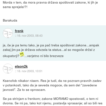
Morda v tem, da mora pravna država spoštovati zakone, ki jih je
sama sprejela!?!
Barakuda
frenk
::
16. nov 2003, 08:43
ja, če je pa temu tako, je pa pač treba spoštovat zakone...ampak
zakaj jim pa je država odvzela ta status...al so mogoče držal z
okupatorji?
...verjetno ni bilo brezveze
elson2k
::
16. nov 2003, 10:01
Ksenofob nikakor nisem. Res je tudi, da ne poznam pravnih zadev
v potankosti, tako da je seveda mogoce, da sem del "zavedene
javnosti". Za to se oproscam.
Se pa strinjam s frenkom; zakone MORAMO spostovati, o tem ni
dvoma. Se mi pa, tako kot njemu, postavlja vprasanje; ali so bili res