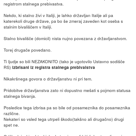
registrom stalnega prebivastva.
Nekdo, ki stalno živi v Italiji, je lahko državljan Italije ali pa
katerekoli druge države, pa bo še zmeraj zaveden kot oseba s
stalnim bivališčem v Italiji.
Stalno bivališče (domicil) nista nujno povezana z državljanstvom.
Torej drugače povedano.
Ti ljudje so bili NEZAKONITO (tako je ugotovilo Ustavno sodišče
RS)
izbrisani iz registra stalnega prebivalstva
Nikakršnega govora o državljanstvu ni pri tem.
Pridobitve državljanstva zato ni dopustno mešati s pojmom statusa
stalnega bivanja.
Posledice tega izbrisa pa so bile od posameznika do posameznika
različne.
Nekateri so vsled tega utrpeli škodo(takšno ali drugačno) drugi
spet ne.