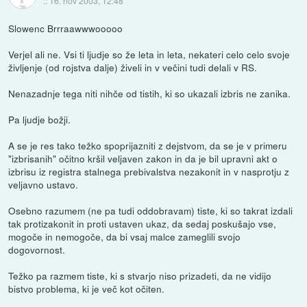
::
16. nov 2003, 12:48
Slowenc Brrraawwwooooo
Verjel ali ne. Vsi ti ljudje so že leta in leta, nekateri celo celo svoje
življenje (od rojstva dalje) živeli in v večini tudi delali v RS.
Nenazadnje tega niti nihče od tistih, ki so ukazali izbris ne zanika.
Pa ljudje božji.
A se je res tako težko spoprijazniti z dejstvom, da se je v primeru
"izbrisanih" očitno kršil veljaven zakon in da je bil upravni akt o
izbrisu iz registra stalnega prebivalstva nezakonit in v nasprotju z
veljavno ustavo.
Osebno razumem (ne pa tudi oddobravam) tiste, ki so takrat izdali
tak protizakonit in proti ustaven ukaz, da sedaj poskušajo vse,
mogoče in nemogoče, da bi vsaj malce zameglili svojo
dogovornost.
Težko pa razmem tiste, ki s stvarjo niso prizadeti, da ne vidijo
bistvo problema, ki je več kot očiten.