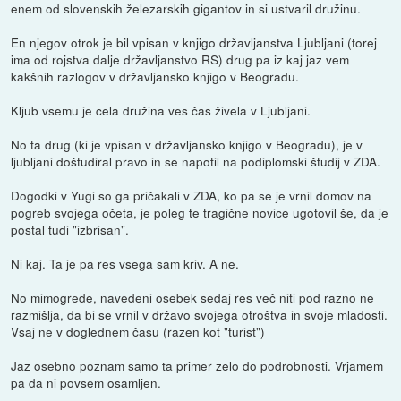
enem od slovenskih železarskih gigantov in si ustvaril družinu.
En njegov otrok je bil vpisan v knjigo državljanstva Ljubljani (torej
ima od rojstva dalje državljanstvo RS) drug pa iz kaj jaz vem
kakšnih razlogov v državljansko knjigo v Beogradu.
Kljub vsemu je cela družina ves čas živela v Ljubljani.
No ta drug (ki je vpisan v državljansko knjigo v Beogradu), je v
ljubljani doštudiral pravo in se napotil na podiplomski študij v ZDA.
Dogodki v Yugi so ga pričakali v ZDA, ko pa se je vrnil domov na
pogreb svojega očeta, je poleg te tragične novice ugotovil še, da je
postal tudi "izbrisan".
Ni kaj. Ta je pa res vsega sam kriv. A ne.
No mimogrede, navedeni osebek sedaj res več niti pod razno ne
razmišlja, da bi se vrnil v državo svojega otroštva in svoje mladosti.
Vsaj ne v doglednem času (razen kot "turist")
Jaz osebno poznam samo ta primer zelo do podrobnosti. Vrjamem
pa da ni povsem osamljen.