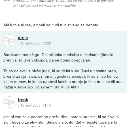
Procent bivših uslužbencev (delali kot civilisti v JNA) in oficirjev
bivš JNA je med izbrisanimi zanemarljiv.
Afaik tole ni res, ampak saj tudi ni bistveno za debato.
drejc
::
16. nov 2003, 13:20
Barakuda: serješ ga. Dej mi kako statistiko o izbrisanih(število
prebivališč izven slo,ipd), pa se bomo pogovarjal.
To so delavci iz bivše juge, ki so delal v slo (imel tut stalno preb,
brez državljanstva, oziroma jugoslovanskega), ki so šli po koncu
vojne domov, in ko so ugotovil kakšno sranje je šele tam, so šli srat
nazaj v slovenijo. Vglavnem SO MIGRANTI.
frenk
::
16. nov 2003, 14:14
jest bi vse zelo podrobno preštudiral, potem pa tiste, ki so živeli v
slo., hočejo živeti v slo., delajo v slo. itd, dal v register...ostale bi