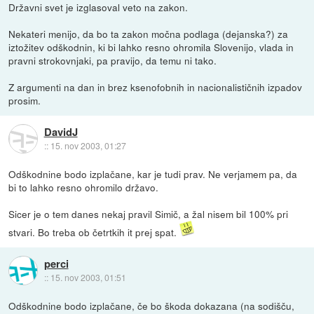
Državni svet je izglasoval veto na zakon.
Nekateri menijo, da bo ta zakon močna podlaga (dejanska?) za
iztožitev odškodnin, ki bi lahko resno ohromila Slovenijo, vlada in
pravni strokovnjaki, pa pravijo, da temu ni tako.
Z argumenti na dan in brez ksenofobnih in nacionalističnih izpadov
prosim.
DavidJ
::
15. nov 2003, 01:27
Odškodnine bodo izplačane, kar je tudi prav. Ne verjamem pa, da
bi to lahko resno ohromilo državo.
Sicer je o tem danes nekaj pravil Simič, a žal nisem bil 100% pri
stvari. Bo treba ob četrtkih it prej spat.
perci
::
15. nov 2003, 01:51
Odškodnine bodo izplačane, če bo škoda dokazana (na sodišču,