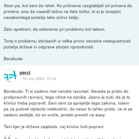
Sicer pa, kot sem že rekel. Ko pričnemo razglabljati od primera do
primera, smo že nasedli točno na tisto točko, ki si jo izvajalci
nezakonitega početja tako srčno želijo.
Zato apeliram, da ostanemo pri problemu kot takem.
Torej o problemu izbrisanih iz vdika prvno moralne nedopustnosti
početja države in odprave storjen npravilnosti.
Barakuda
perci
::
16. nov 2003, 13:14
Barakuda: Ti si zadevo mal narobe razumel. Seveda je prislo do
protipravnih ravnanj, tega nihce ne zanika. Jasno je tudi, da je to
krivico treba popraviti. Sam sem za sprejetje tega zakona, nisem
pa za pošrek izplacilo odskodnin, do cesar bi lahko prislo, ce si se
zadevo sedajle, ko so vroče, jemalo preveč na easy.
Tam kjer je država zajebala, naj krivico tudi popravi.