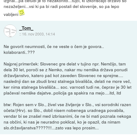
izgnal...pa četudi je to nezakonito...tujci, ki izkoriščajo državo so
nezaželjeni...vsi ki pa bi radi postali del slovenije, so pa lepo
vabljeni
_Tom_
::
16. nov 2003, 14:14
Ne govorit neumnosti, če ne veste o čem je govora..
kolaboranti..???
Najprej primerček: Slovenec gre delat v tujino npr. Nemčijo, tam
dela 30 let, poroči se z Nemko, nakar mu nemška država ponudi
državljanstvo, katero pač kot zaveden Slovenec ne sprejme....
naslednji dan se zbudi brez stalnega bivališča, delati ne more več,
ker nima stalnega bivališča... soc. varnosti tudi ne, čeprav je 30 let
plačeval nemške dajatve..policija ga spakira na mejo....itd, itd
btw: Rojen sem v Slo., živel vse življenje v Slo., vsi sorodniki razen
očeta/(Hrv). so Slo., dobil nisem nobenega uradnega povabila,
vendar bi se znašel med izbrisanimi, če ne bi mati poznala nekoga
na občini, ki nas je neuradno poklical, ko je opazil, da nimam
slo.državljanstva?????!!!...zato vas lepo prosim...