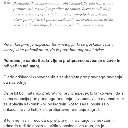
Barakuda: Ti si zadevo mal narobe razumel. Seveda je prislo do
protipravnih ravnanj, tega nihce ne zanika. Jasno je tudi, da je
to krivico treba popraviti. Sam sem za sprejetje tega zakona,
nisem pa za pošrek izplacilo odskodnin, do cesar bi lahko prislo,
ce si se zadevo sedajle, ko so vroče, jemalo preveč na easy.
Perci,
kot prvo je napačna terminologija, ki se poskuša vsilit v
skoraj vshe polemikah to, da je potrebno popravt krivice.
Potrebno je sanirati zakrivljeno protipravno ravnanje države in
nič več in nič manj.
Glede odškodnin (povezanih s saniranjem protipravnega ravnanja)
pa naslednje;
Če bi bil bolj natanko prebral moj prvi prispevek bi lahko videl, da s
samo sanacijo protipravnega ravnanja ni vzpostavljen avtomatizem
za izplačila kakršnih koli odškodnin, kot to sedaj poskušajo
prikazati ravno tisti, ki so protipravno ravnanje zagrešili.
S tem ne mislim reči, da s protipravnim ravnanjem v nekaterih
primerih tudi dejansko ni prišlo v posledici do tega, da je