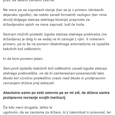
Ne more pa se vzpostavit stanje (kar se je v primeru izbrisanih
dejansko zgodilo), da nekdo zaradi formalnih razlogov (ker nima
dovolj dolgega statusa stalnega bivanja) preprosto za
državljanstvo sploh ne more zaprosit, tudi če hoče.
Seznam možnih posledic izgube statusa stalnega prebivalca (ne
državljana) je dolg in se sedaj ne bi zamujal z njim. V nobenem
primeru, pa to še ne pomeni nikakršnega avtomatizma za izplačila
kakršnih koli odškodnin.
In da bom povsem jasen.
Sem proti izplačilu kakršnih koli odškodnin zaradi izgube statusa
stalnega prebivališča, ne da bi zainteresirani posamezniki tako
škodo kot vzročno posledično zvezo med škodo in protipravnim
.
ravnanjem države prej dokazali
Absolutno samo po sebi umevno pa se mi zdi, da država sanira
protipravno ravnanje svojih institucij.
Če kdo meni drugače, lahko le
ugotovim, da se zavzema za državo, ki ji zakonitost in pravnost, ter