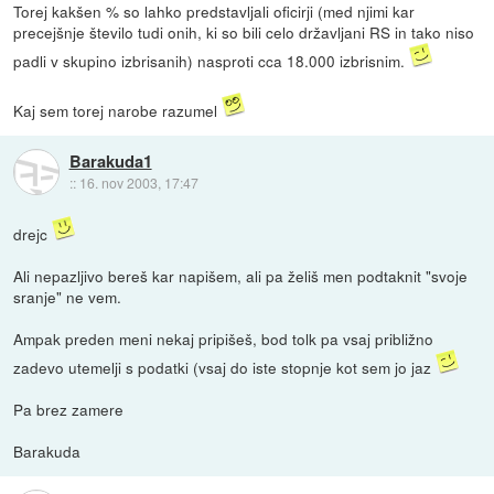
Torej kakšen % so lahko predstavljali oficirji (med njimi kar
precejšnje število tudi onih, ki so bili celo državljani RS in tako niso
padli v skupino izbrisanih) nasproti cca 18.000 izbrisnim.
Kaj sem torej narobe razumel
Barakuda1
::
16. nov 2003, 17:47
drejc
Ali nepazljivo bereš kar napišem, ali pa želiš men podtaknit "svoje
sranje" ne vem.
Ampak preden meni nekaj pripišeš, bod tolk pa vsaj približno
zadevo utemelji s podatki (vsaj do iste stopnje kot sem jo jaz
Pa brez zamere
Barakuda