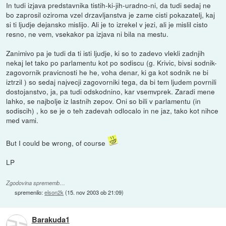
In tudi izjava predstavnika tistih-ki-jih-uradno-ni, da tudi sedaj ne
bo zaprosil oziroma vzel drzavljanstva je zame cisti pokazatelj, kaj
si ti ljudje dejansko mislijo. Ali je to izrekel v jezi, ali je mislil cisto
resno, ne vem, vsekakor pa izjava ni bila na mestu.
Zanimivo pa je tudi da ti isti ljudje, ki so to zadevo vlekli zadnjih
nekaj let tako po parlamentu kot po sodiscu (g. Krivic, bivsi sodnik-
zagovornik pravicnosti he he, voha denar, ki ga kot sodnik ne bi
iztrzil ) so sedaj najvecji zagovorniki tega, da bi tem ljudem povrnili
dostojanstvo, ja, pa tudi odskodnino, kar vsemvprek. Zaradi mene
lahko, se najbolje iz lastnih zepov. Oni so bili v parlamentu (in
sodiscih) , ko se je o teh zadevah odlocalo in ne jaz, tako kot nihce
med vami.
But I could be wrong, of course
LP
Zgodovina sprememb…
spremenilo:
elson2k
(
15. nov 2003 ob 21:09
)
Barakuda1