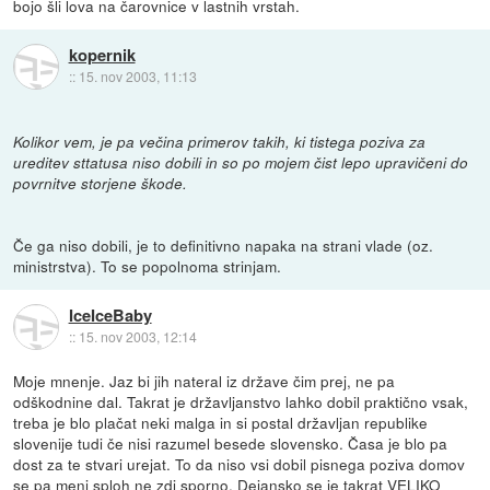
bojo šli lova na čarovnice v lastnih vrstah.
kopernik
::
15. nov 2003, 11:13
Kolikor vem, je pa večina primerov takih, ki tistega poziva za
ureditev sttatusa niso dobili in so po mojem čist lepo upravičeni do
povrnitve storjene škode.
Če ga niso dobili, je to definitivno napaka na strani vlade (oz.
ministrstva). To se popolnoma strinjam.
IceIceBaby
::
15. nov 2003, 12:14
Moje mnenje. Jaz bi jih nateral iz države čim prej, ne pa
odškodnine dal. Takrat je državljanstvo lahko dobil praktično vsak,
treba je blo plačat neki malga in si postal državljan republike
slovenije tudi če nisi razumel besede slovensko. Časa je blo pa
dost za te stvari urejat. To da niso vsi dobil pisnega poziva domov
se pa meni sploh ne zdi sporno. Dejansko se je takrat VELIKO