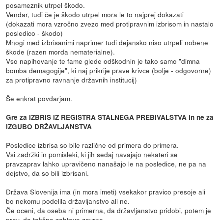
posameznik utrpel škodo.
Vendar, tudi če je škodo utrpel mora le to najprej dokazati
(dokazati mora vzročno zvezo med protipravnim izbrisom in nastalo
posledico - škodo)
Mnogi med izbrisanimi naprimer tudi dejansko niso utrpeli nobene
škode (razen morda nematerialne).
Vso napihovanje te fame glede odškodnin je tako samo "dimna
bomba demagogije", ki naj prikrije prave krivce (bolje - odgovorne)
za protipravno ravnanje državnih institucij)
Še enkrat povdarjam.
Gre za IZBRIS IZ REGISTRA STALNEGA PREBIVALSTVA in ne za
IZGUBO DRŽAVLJANSTVA
Posledice izbrisa so bile različne od primera do primera.
Vsi zadržki in pomisleki, ki jih sedaj navajajo nekateri se
pravzaprav lahko upravičeno nanašajo le na posledice, ne pa na
dejstvo, da so bili izbrisani.
Država Slovenija ima (in mora imeti) vsekakor pravico presoje ali
bo nekomu podelila državljanstvo ali ne.
Če oceni, da oseba ni primerna, da državljanstvo pridobi, potem je
prav, da takšno zahtevo zavrne.