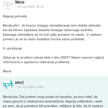
Maria
::
16. nov 2003, 18:13
Najprej pohvala:
Barakuda1, ob branju tvojega utemeljevanja sem dobila občutek,
kot da berem zapisane besede bivšega ustavnega sodnika,
katerega utemeljitve se mi tudi zdijo povsem na mestu. V vsakem
primeru je na ta način kvaliteta foruma samo pridobila.
In vprašanje:
Zakaj se ta problem rešuje šele v letu 2003? Nisem namreč najbolj
informirana o zgodovini reševanja problema.
Maria
perci
::
16. nov 2003, 18:24
Barakuda: Dej preberi moje poste od zacetka, pa bos videl, da
nisem govoril o nikakrsnem avtomatizmu dajanja odškodnin, rekel
pa sem, da je potrebno biti previden, mišljeno je bilo, da bi zadeva