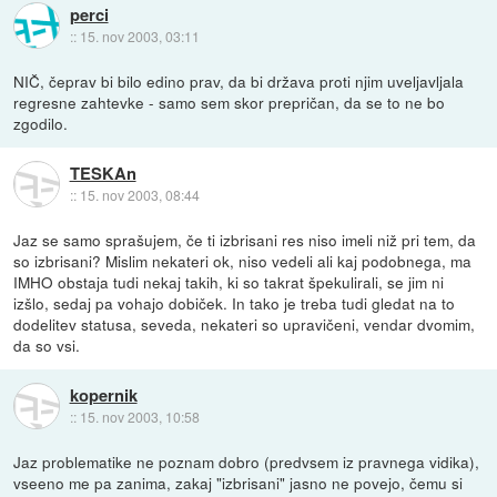
perci
::
15. nov 2003, 03:11
NIČ, čeprav bi bilo edino prav, da bi država proti njim uveljavljala
regresne zahtevke - samo sem skor prepričan, da se to ne bo
zgodilo.
TESKAn
::
15. nov 2003, 08:44
Jaz se samo sprašujem, če ti izbrisani res niso imeli niž pri tem, da
so izbrisani? Mislim nekateri ok, niso vedeli ali kaj podobnega, ma
IMHO obstaja tudi nekaj takih, ki so takrat špekulirali, se jim ni
izšlo, sedaj pa vohajo dobiček. In tako je treba tudi gledat na to
dodelitev statusa, seveda, nekateri so upravičeni, vendar dvomim,
da so vsi.
kopernik
::
15. nov 2003, 10:58
Jaz problematike ne poznam dobro (predvsem iz pravnega vidika),
vseeno me pa zanima, zakaj "izbrisani" jasno ne povejo, čemu si