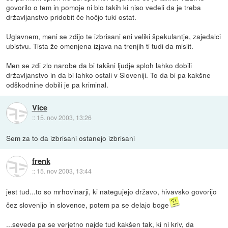
govorilo o tem in pomoje ni blo takih ki niso vedeli da je treba
državljanstvo pridobit če hočjo tuki ostat.
Uglavnem, meni se zdijo te izbrisani eni veliki špekulantje, zajedalci
ubistvu. Tista že omenjena izjava na trenjih ti tudi da mislit.
Men se zdi zlo narobe da bi takšni ljudje sploh lahko dobili
državljanstvo in da bi lahko ostali v Sloveniji. To da bi pa kakšne
odškodnine dobili je pa kriminal.
Vice
::
15. nov 2003, 13:26
Sem za to da izbrisani ostanejo izbrisani
frenk
::
15. nov 2003, 13:44
jest tud...to so mrhovinarji, ki nategujejo državo, hivavsko govorijo
čez slovenijo in slovence, potem pa se delajo boge
...seveda pa se verjetno najde tud kakšen tak, ki ni kriv, da