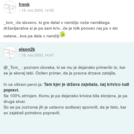
frenk
::
16. nov 2003, 14:35
_tom_:če slovenc, ki gre delat v nemčijo noče nemškega
državljanstva si je pa sam kriv...če je tolk ponosn nej pa v slo
ostane...kva pa dela v nemčiji
elson2k
::
16. nov 2003, 14:47
@_Tom_ : poznam cloveka, ki se mu je dejansko primerilo to, kar
se je skoraj tebi. Ociten primer, da je pravna drzava zatajila.
In ce citiram perci-ja:
Tam kjer je država zajebala, naj krivico tudi
popravi.
Se 100% strinjam. Komu je pa dejansko krivica bila storjena, je pa
druga stvar.
So se pa (oziroma jih je ustavno sodisce) spomnili, da je tisto, kar
so zajebali potrebno popraviti.