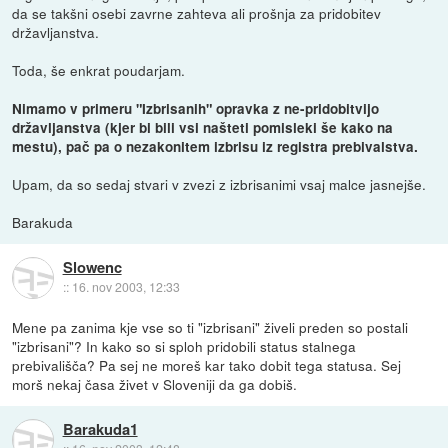
da se takšni osebi zavrne zahteva ali prošnja za pridobitev
državljanstva.
Toda, še enkrat poudarjam.
Nimamo v primeru "Izbrisanih" opravka z ne-pridobitvijo
državljanstva (kjer bi bili vsi našteti pomisleki še kako na
mestu), pač pa o nezakonitem izbrisu iz registra prebivalstva.
Upam, da so sedaj stvari v zvezi z izbrisanimi vsaj malce jasnejše.
Barakuda
Slowenc
::
16. nov 2003, 12:33
Mene pa zanima kje vse so ti "izbrisani" živeli preden so postali
"izbrisani"? In kako so si sploh pridobili status stalnega
prebivališča? Pa sej ne moreš kar tako dobit tega statusa. Sej
morš nekaj časa živet v Sloveniji da ga dobiš.
Barakuda1