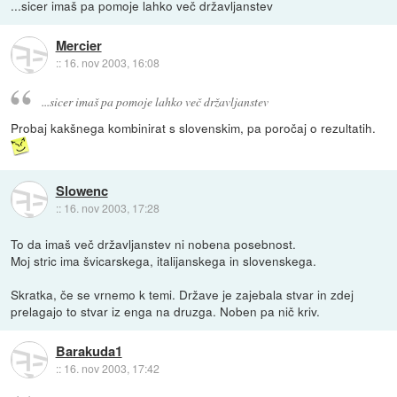
...sicer imaš pa pomoje lahko več državljanstev
Mercier
::
16. nov 2003, 16:08
...sicer imaš pa pomoje lahko več državljanstev
Probaj kakšnega kombinirat s slovenskim, pa poročaj o rezultatih.
Slowenc
::
16. nov 2003, 17:28
To da imaš več državljanstev ni nobena posebnost.
Moj stric ima švicarskega, italijanskega in slovenskega.
Skratka, če se vrnemo k temi. Države je zajebala stvar in zdej
prelagajo to stvar iz enga na druzga. Noben pa nič kriv.
Barakuda1
::
16. nov 2003, 17:42