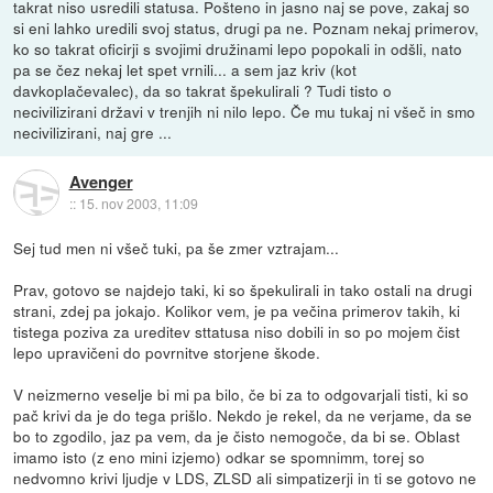
takrat niso usredili statusa. Pošteno in jasno naj se pove, zakaj so
si eni lahko uredili svoj status, drugi pa ne. Poznam nekaj primerov,
ko so takrat oficirji s svojimi družinami lepo popokali in odšli, nato
pa se čez nekaj let spet vrnili... a sem jaz kriv (kot
davkoplačevalec), da so takrat špekulirali ? Tudi tisto o
necivilizirani državi v trenjih ni nilo lepo. Če mu tukaj ni všeč in smo
necivilizirani, naj gre ...
Avenger
::
15. nov 2003, 11:09
Sej tud men ni všeč tuki, pa še zmer vztrajam...
Prav, gotovo se najdejo taki, ki so špekulirali in tako ostali na drugi
strani, zdej pa jokajo. Kolikor vem, je pa večina primerov takih, ki
tistega poziva za ureditev sttatusa niso dobili in so po mojem čist
lepo upravičeni do povrnitve storjene škode.
V neizmerno veselje bi mi pa bilo, če bi za to odgovarjali tisti, ki so
pač krivi da je do tega prišlo. Nekdo je rekel, da ne verjame, da se
bo to zgodilo, jaz pa vem, da je čisto nemogoče, da bi se. Oblast
imamo isto (z eno mini izjemo) odkar se spomnimm, torej so
nedvomno krivi ljudje v LDS, ZLSD ali simpatizerji in ti se gotovo ne