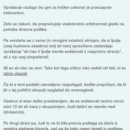
Vprašanje razloga (ko gre za kršitev zakona) je pravzaprav
irelevantno.
Zato so zakoni, da preprečujejo vsakokratno arbitrarnost glede na
potrebe dnevne politike.
Pa vendarle se z vama (in mnogimi ostalimi) strinjam, da si ljudje
(vsaj čustveno-zasebno) bolj ali manj opravičeno zastavljajo
vprašanje "ali niso ti ljudje morda sodelovali z nasprotno stranjo",
ali z njo vsaj simpatizirali.
Ali so ali niso ne vem. Tako kot tega očitno niso vedeli niti tisti, ki so
izbris ukazali
.
Če bi s temi podatki utemeljeno razpolagali, bodite prepričani, da bi
jih v tej politični situaciji razglašali do onemoglosti.
Osebno si sicer težko predstavljam, da so sodelovali recimo otroci
stari 10 let ali manj z okupatorjem. (tudi takšni so menda med
izbrisanimi).
Po drugi strani pa, tudi to ne bi bila pravna podlaga za izbris iz
registra stalnega bivanja, pač pa še kako resen temelj in podlaga,