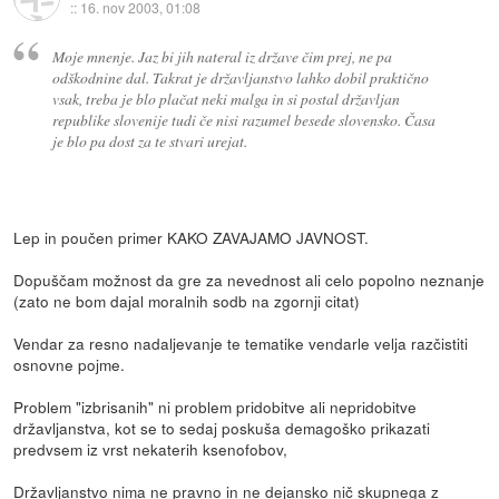
::
16. nov 2003, 01:08
Moje mnenje. Jaz bi jih nateral iz države čim prej, ne pa
odškodnine dal. Takrat je državljanstvo lahko dobil praktično
vsak, treba je blo plačat neki malga in si postal državljan
republike slovenije tudi če nisi razumel besede slovensko. Časa
je blo pa dost za te stvari urejat.
Lep in poučen primer KAKO ZAVAJAMO JAVNOST.
Dopuščam možnost da gre za nevednost ali celo popolno neznanje
(zato ne bom dajal moralnih sodb na zgornji citat)
Vendar za resno nadaljevanje te tematike vendarle velja razčistiti
osnovne pojme.
Problem "izbrisanih" ni problem pridobitve ali nepridobitve
državljanstva, kot se to sedaj poskuša demagoško prikazati
predvsem iz vrst nekaterih ksenofobov,
Državljanstvo nima ne pravno in ne dejansko nič skupnega z