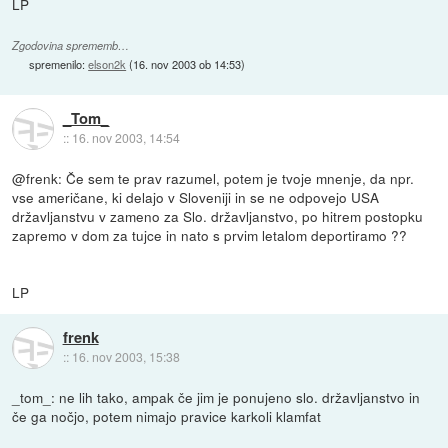
LP
Zgodovina sprememb…
spremenilo:
elson2k
(
16. nov 2003 ob 14:53
)
_Tom_
::
16. nov 2003, 14:54
@frenk: Če sem te prav razumel, potem je tvoje mnenje, da npr.
vse američane, ki delajo v Sloveniji in se ne odpovejo USA
državljanstvu v zameno za Slo. državljanstvo, po hitrem postopku
zapremo v dom za tujce in nato s prvim letalom deportiramo ??
LP
frenk
::
16. nov 2003, 15:38
_tom_: ne lih tako, ampak če jim je ponujeno slo. državljanstvo in
če ga nočjo, potem nimajo pravice karkoli klamfat