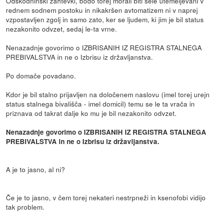
Odškodninski zahtevki, bodo torej morali biti šele utemeljevani v
rednem sodnem postoku in nikakršen avtomatizem ni v naprej
vzpostavljen zgolj in samo zato, ker se ljudem, ki jim je bil status
nezakonito odvzet, sedaj le-ta vrne.
Nenazadnje govorimo o IZBRISANIH IZ REGISTRA STALNEGA
PREBIVALSTVA in ne o Izbrisu iz državljanstva.
Po domače povadano.
Kdor je bil stalno prijavljen na določenem naslovu (imel torej urejn
status stalnega bivališča - imel domicil) temu se le ta vrača in
priznava od takrat dalje ko mu je bil nezakonito odvzet.
Nenazadnje govorimo o IZBRISANIH IZ REGISTRA STALNEGA
PREBIVALSTVA in ne o Izbrisu iz državljanstva.
A je to jasno, al ni?
Če je to jasno, v čem torej nekateri nestrpneži in ksenofobi vidijo
tak problem.