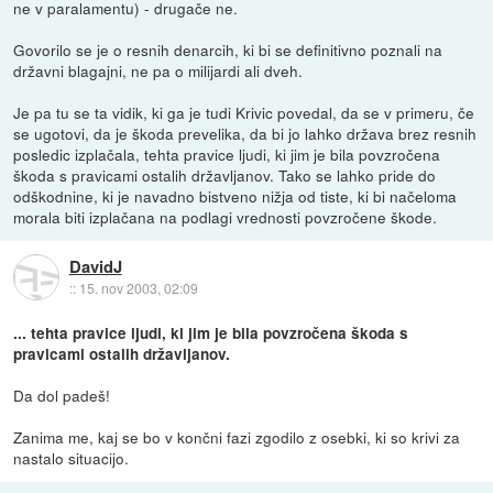
ne v paralamentu) - drugače ne.
Govorilo se je o resnih denarcih, ki bi se definitivno poznali na
državni blagajni, ne pa o milijardi ali dveh.
Je pa tu se ta vidik, ki ga je tudi Krivic povedal, da se v primeru, če
se ugotovi, da je škoda prevelika, da bi jo lahko država brez resnih
posledic izplačala, tehta pravice ljudi, ki jim je bila povzročena
škoda s pravicami ostalih državljanov. Tako se lahko pride do
odškodnine, ki je navadno bistveno nižja od tiste, ki bi načeloma
morala biti izplačana na podlagi vrednosti povzročene škode.
DavidJ
::
15. nov 2003, 02:09
... tehta pravice ljudi, ki jim je bila povzročena škoda s
pravicami ostalih državljanov.
Da dol padeš!
Zanima me, kaj se bo v končni fazi zgodilo z osebki, ki so krivi za
nastalo situacijo.