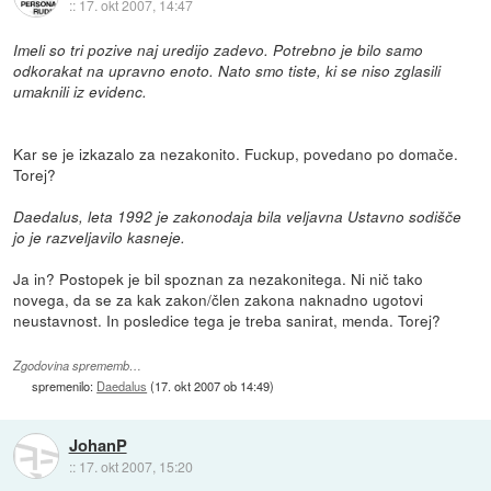
::
17. okt 2007, 14:47
Imeli so tri pozive naj uredijo zadevo. Potrebno je bilo samo
odkorakat na upravno enoto. Nato smo tiste, ki se niso zglasili
umaknili iz evidenc.
Kar se je izkazalo za nezakonito. Fuckup, povedano po domače.
Torej?
Daedalus, leta 1992 je zakonodaja bila veljavna Ustavno sodišče
jo je razveljavilo kasneje.
Ja in? Postopek je bil spoznan za nezakonitega. Ni nič tako
novega, da se za kak zakon/člen zakona naknadno ugotovi
neustavnost. In posledice tega je treba sanirat, menda. Torej?
Zgodovina sprememb…
spremenilo:
Daedalus
(
17. okt 2007 ob 14:49
)
JohanP
::
17. okt 2007, 15:20