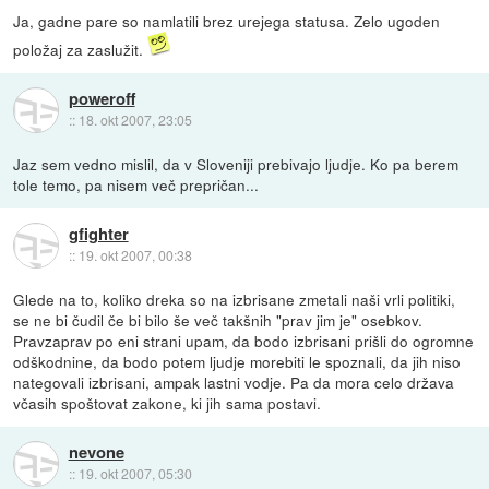
Ja, gadne pare so namlatili brez urejega statusa. Zelo ugoden
položaj za zaslužit.
poweroff
::
18. okt 2007, 23:05
Jaz sem vedno mislil, da v Sloveniji prebivajo ljudje. Ko pa berem
tole temo, pa nisem več prepričan...
gfighter
::
19. okt 2007, 00:38
Glede na to, koliko dreka so na izbrisane zmetali naši vrli politiki,
se ne bi čudil če bi bilo še več takšnih "prav jim je" osebkov.
Pravzaprav po eni strani upam, da bodo izbrisani prišli do ogromne
odškodnine, da bodo potem ljudje morebiti le spoznali, da jih niso
nategovali izbrisani, ampak lastni vodje. Pa da mora celo država
včasih spoštovat zakone, ki jih sama postavi.
nevone
::
19. okt 2007, 05:30