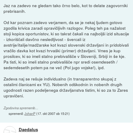
Jaz na zadevo ne gledam tako črno belo, kot to delate zagovorniki
prebrisanih.
Od kar poznam zadevo verjamem, da se je nekaj ljudem gotovo
zgodila krivica zaradi opravičljivih razlogov. Poleg teh pa nažalost
stoji kopica oportunistov, ki so takrat čakali na najboljši izid situacije
- izkoriščali davčno nesledljivost - švercali iz
avstrije/italije/madžarske kot kvazi slovenski državljani in pridobivali
vračilo davka kot kvazi hrvaški (primer) državljani. Vmes je kup
prosilcev, ki so imeli stalno prebivališče v Sloveniji, Srbiji in še kje.
Pa tisti, ki so imeli stalno prebivališče npr sredi osemdesetih /
sedemdesetih potem pa ne več (Pol jugo vojske!), ipd.
Zadeva naj se rešuje individualno (in transparentno skupaj z
ostalimi članicami ex YU). Nobenih odškodnin in nobenih drugih
ugodnosti razen podeljenega državljanstva tistim, ki so za to Zares
upravičeni.
Zgodovina sprememb…
spremenil:
JohanP
(
17. okt 2007 ob 15:21
)
Daedalus