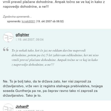
vrnili preveč plačane dohodnine. Ampak točno se ve kaj in kako z
napovedjo dohodnine, a ne!!!
Zgodovina sprememb…
spremenilo:
krneki0001
(
19. okt 2007 ob 08:02
)
gfighter
::
19. okt 2007, 09:04
To je nekak tako, kot če jaz ne oddam davčne napovedi
dohodnine, potem pa čez 5 let zahtevam odškodnino, ker mi niso
vrnili preveč plačane dohodnine. Ampak točno se ve kaj in kako
z napovedjo dohodnine, a ne!!!
Ne. To je bolj tako, da te država zato, ker nisi zaprosil za
državljanstvo, vrže ven iz registra stalnega prebivalstva, tvojega
soseda Guntherja pa ne, pa čeprav ravno tako ni zaprosil za
državljanstvo. Tako je to.
JohanP