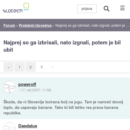
☰
Forum
»
Problemi človeštva
»
Najprej so ga izbrisali, nato izgnali, potem je bil ubit
Najprej so ga izbrisali, nato izgnali, potem je bil
ubit
3
»
«
1
2
poweroff
::
17. okt 2007, 11:58
Škoda, da ni Slovenija locirana bolj na jugu. Tam je namreč dovolj
toplo, da uspevajo banane. Tako bi bili lahko res prava banana
republika.
Daedalus