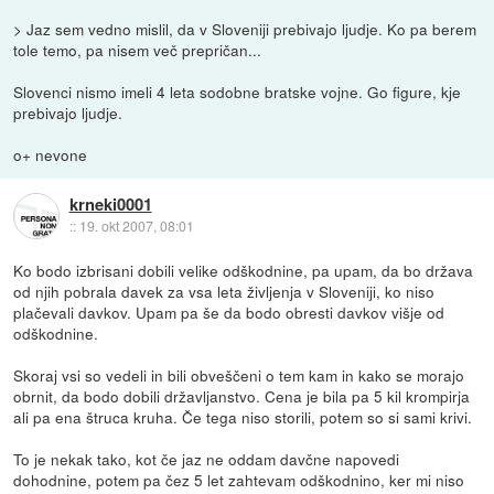
> Jaz sem vedno mislil, da v Sloveniji prebivajo ljudje. Ko pa berem
tole temo, pa nisem več prepričan...
Slovenci nismo imeli 4 leta sodobne bratske vojne. Go figure, kje
prebivajo ljudje.
o+ nevone
krneki0001
::
19. okt 2007, 08:01
Ko bodo izbrisani dobili velike odškodnine, pa upam, da bo država
od njih pobrala davek za vsa leta življenja v Sloveniji, ko niso
plačevali davkov. Upam pa še da bodo obresti davkov višje od
odškodnine.
Skoraj vsi so vedeli in bili obveščeni o tem kam in kako se morajo
obrnit, da bodo dobili državljanstvo. Cena je bila pa 5 kil krompirja
ali pa ena štruca kruha. Če tega niso storili, potem so si sami krivi.
To je nekak tako, kot če jaz ne oddam davčne napovedi
dohodnine, potem pa čez 5 let zahtevam odškodnino, ker mi niso