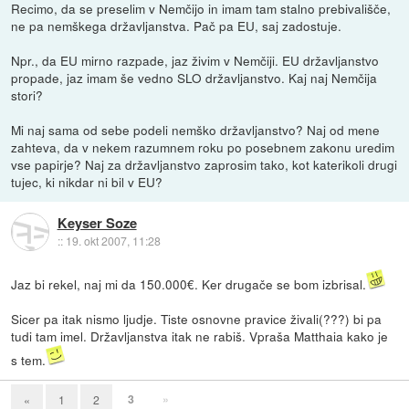
Recimo, da se preselim v Nemčijo in imam tam stalno prebivališče,
ne pa nemškega državljanstva. Pač pa EU, saj zadostuje.
Npr., da EU mirno razpade, jaz živim v Nemčiji. EU državljanstvo
propade, jaz imam še vedno SLO državljanstvo. Kaj naj Nemčija
stori?
Mi naj sama od sebe podeli nemško državljanstvo? Naj od mene
zahteva, da v nekem razumnem roku po posebnem zakonu uredim
vse papirje? Naj za državljanstvo zaprosim tako, kot katerikoli drugi
tujec, ki nikdar ni bil v EU?
Keyser Soze
::
19. okt 2007, 11:28
Jaz bi rekel, naj mi da 150.000€. Ker drugače se bom izbrisal.
Sicer pa itak nismo ljudje. Tiste osnovne pravice živali(???) bi pa
tudi tam imel. Državljanstva itak ne rabiš. Vpraša Matthaia kako je
s tem.
3
»
«
1
2