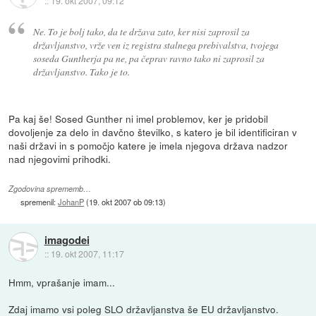
::
19. okt 2007, 09:12
Ne. To je bolj tako, da te država zato, ker nisi zaprosil za
državljanstvo, vrže ven iz registra stalnega prebivalstva, tvojega
soseda Guntherja pa ne, pa čeprav ravno tako ni zaprosil za
državljanstvo. Tako je to.
Pa kaj še! Sosed Gunther ni imel problemov, ker je pridobil
dovoljenje za delo in davčno številko, s katero je bil identificiran v
naši državi in s pomočjo katere je imela njegova država nadzor
nad njegovimi prihodki.
Zgodovina sprememb…
spremenil:
JohanP
(
19. okt 2007 ob 09:13
)
imagodei
::
19. okt 2007, 11:17
Hmm, vprašanje imam...
Zdaj imamo vsi poleg SLO državljanstva še EU državljanstvo.