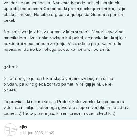
vendar ne pomeni pekla. Namesto besede hell, bi morala biti
uporabljena beseda Gehenna, ki pa dajensko pomeni kraj, ki je
obstajal nekoc. Na bible.org pa zatrjujejo, da Gehenna pomeni
pekel.
No, saj stvar je v bistvu precej v interpretaciji. V stari zavezi se
marsikatera stvar lahko razlaga kot pekel, dejansko kot kraj kjer
nekdo trpi v posmrtnem zivljenju. V razodetju pa je kar v redu
napisano, da ne bo nekega pekla, kamor bi sli po smrti.
gzibret:
> Fora religije je, da ti kar slepo verjameš v boga in si mu
> vdan, pa klinc gleda zdravo pamet. V religiji je ni. Je le
> vera.
To pravis ti, ki nic ne ves. ;) Preberi kako versko knjigo, pa bos
videl, da ni nikjer nobenega govora o slepem verjetju in ne-zdravi
pameti. :) Pa to pravim jaz, ki sem precej mocan skeptik. :)
ajin
::
11. jan 2006, 11:49