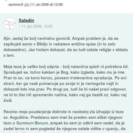
spremenil:
ajin
(
11. jan 2006 ob 12:08
)
Saladin
::
11. jan 2006, 13:52
Ajin, sedaj že bolj nevtralno govoriš. Ampak problem je, da se
zapikuješ samo v Biblijo in nekatere antične spise (in to zelo
dobesedno). Jaz hočem dokazat, da so tudi ostale religije v skladu
s tem.
Moja teza je veliko bolj odprta - bolj natančna sploh ni potrebna bit.
Sprašuješ se, točno kakšen je Bog, kako izgleda, kako mu je ime.
Prav to so, na konc koncu, povsem irrelevantna vprašanja. Po eni
strani, ker ga vsak poimenuje po svoje in je nemogoče najti in
dokazati kdo ima prav. Po drugi pa, tudi če bi našel pravi odgovor,
ne bi to čist nič spremenilo načina, kako naj ga častiš oz. kako naj
živiš.
Recimo moje poudarjanje dobrote in neobstoj zla izhajajo iz teze
sv. Avguština. Predstavo sem imel že preden sem slišal njegovo
tezo o Summum Bonum, ampak ko sem jo odkril sem vedel, da je
zadel terno in sem pogledal še njegove ostale vidike v upanju, da