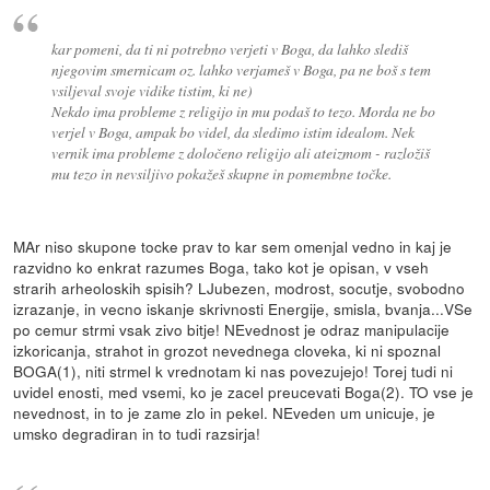
kar pomeni, da ti ni potrebno verjeti v Boga, da lahko slediš
njegovim smernicam oz. lahko verjameš v Boga, pa ne boš s tem
vsiljeval svoje vidike tistim, ki ne)
Nekdo ima probleme z religijo in mu podaš to tezo. Morda ne bo
verjel v Boga, ampak bo videl, da sledimo istim idealom. Nek
vernik ima probleme z določeno religijo ali ateizmom - razložiš
mu tezo in nevsiljivo pokažeš skupne in pomembne točke.
MAr niso skupone tocke prav to kar sem omenjal vedno in kaj je
razvidno ko enkrat razumes Boga, tako kot je opisan, v vseh
strarih arheoloskih spisih? LJubezen, modrost, socutje, svobodno
izrazanje, in vecno iskanje skrivnosti Energije, smisla, bvanja...VSe
po cemur strmi vsak zivo bitje! NEvednost je odraz manipulacije
izkoricanja, strahot in grozot nevednega cloveka, ki ni spoznal
BOGA(1), niti strmel k vrednotam ki nas povezujejo! Torej tudi ni
uvidel enosti, med vsemi, ko je zacel preucevati Boga(2). TO vse je
nevednost, in to je zame zlo in pekel. NEveden um unicuje, je
umsko degradiran in to tudi razsirja!