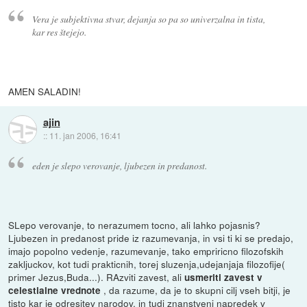
Vera je subjektivna stvar, dejanja so pa so univerzalna in tista,
kar res štejejo.
AMEN SALADIN!
ajin
::
11. jan 2006, 16:41
eden je slepo verovanje, ljubezen in predanost.
SLepo verovanje, to nerazumem tocno, ali lahko pojasnis?
Ljubezen in predanost pride iz razumevanja, in vsi ti ki se predajo,
imajo popolno vedenje, razumevanje, tako empriricno filozofskih
zakljuckov, kot tudi prakticnih, torej sluzenja,udejanjaja filozofije(
primer Jezus,Buda...). RAzviti zavest, ali
usmeriti zavest v
, da razume, da je to skupni cilj vseh bitji, je
celestialne vrednote
tisto kar je odresitev narodov, in tudi znanstveni napredek v