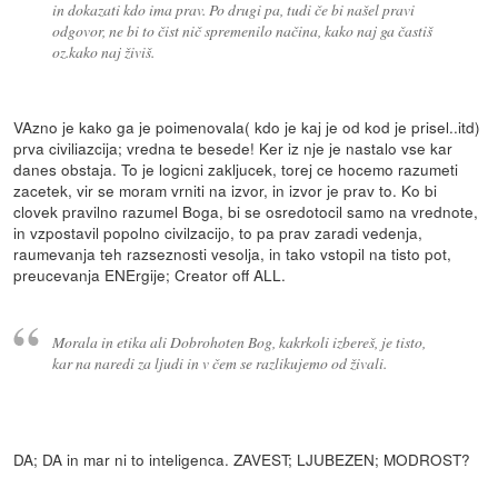
in dokazati kdo ima prav. Po drugi pa, tudi če bi našel pravi
odgovor, ne bi to čist nič spremenilo načina, kako naj ga častiš
oz.kako naj živiš.
VAzno je kako ga je poimenovala( kdo je kaj je od kod je prisel..itd)
prva civiliazcija; vredna te besede! Ker iz nje je nastalo vse kar
danes obstaja. To je logicni zakljucek, torej ce hocemo razumeti
zacetek, vir se moram vrniti na izvor, in izvor je prav to. Ko bi
clovek pravilno razumel Boga, bi se osredotocil samo na vrednote,
in vzpostavil popolno civilzacijo, to pa prav zaradi vedenja,
raumevanja teh razseznosti vesolja, in tako vstopil na tisto pot,
preucevanja ENErgije; Creator off ALL.
Morala in etika ali Dobrohoten Bog, kakrkoli izbereš, je tisto,
kar na naredi za ljudi in v čem se razlikujemo od živali.
DA; DA in mar ni to inteligenca. ZAVEST; LJUBEZEN; MODROST?