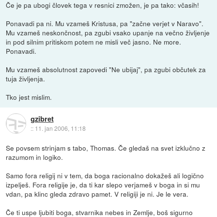
Če je pa ubogi človek tega v resnici zmožen, je pa tako: včasih!
Ponavadi pa ni. Mu vzameš Kristusa, pa "začne verjet v Naravo".
Mu vzameš neskončnost, pa zgubi vsako upanje na večno življenje
in pod silnim pritiskom potem ne misli več jasno. Ne more.
Ponavadi.
Mu vzameš absolutnost zapovedi "Ne ubijaj", pa zgubi občutek za
tuja življenja.
Tko jest mislim.
gzibret
::
11. jan 2006, 11:18
Se povsem strinjam s tabo, Thomas. Če gledaš na svet izklučno z
razumom in logiko.
Samo fora religij ni v tem, da boga racionalno dokažeš ali logično
izpelješ. Fora religije je, da ti kar slepo verjameš v boga in si mu
vdan, pa klinc gleda zdravo pamet. V religiji je ni. Je le vera.
Če ti uspe ljubiti boga, stvarnika nebes in Zemlje, boš sigurno