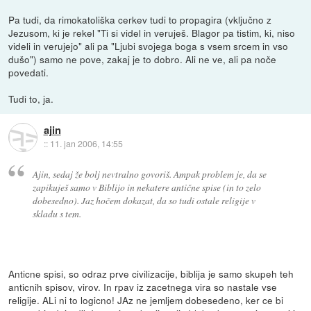
Pa tudi, da rimokatoliška cerkev tudi to propagira (vključno z
Jezusom, ki je rekel "Ti si videl in veruješ. Blagor pa tistim, ki, niso
videli in verujejo" ali pa "Ljubi svojega boga s vsem srcem in vso
dušo") samo ne pove, zakaj je to dobro. Ali ne ve, ali pa noče
povedati.
Tudi to, ja.
ajin
::
11. jan 2006, 14:55
Ajin, sedaj že bolj nevtralno govoriš. Ampak problem je, da se
zapikuješ samo v Biblijo in nekatere antične spise (in to zelo
dobesedno). Jaz hočem dokazat, da so tudi ostale religije v
skladu s tem.
Anticne spisi, so odraz prve civilizacije, biblija je samo skupeh teh
anticnih spisov, virov. In rpav iz zacetnega vira so nastale vse
religije. ALi ni to logicno! JAz ne jemljem dobesedeno, ker ce bi