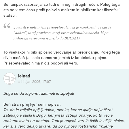
So, ampak razpravljai so tudi o mnogih drugih rečeh. Poleg tega
sta se v tem času prvič pojavila ateizem in nihilizem kot filozofski
stališči.
govorili o notranjem prisepetovalcu, ki je narekoval vse kar je
"dobro", torej pravicno, torej vse te celestialna nacela, ki po
njihovem verovanju je prislo do BOGA(1)
To vsekakor ni bilo splošno verovanje ali prepričanje. Poleg tega
divje mešaš (ali celo namerno jemleš iz konteksta) pojme.
Prišepetevalec nima nič z bogovi ali vero.
leinad
::
11. jan 2006, 17:07
Boga se da logicno razumeti in izpeljati
Beri stran prej kjer sem napisal:
To, da je religija opij ljudstva, menim, ker se ljudje največkrat
zatekajo v stiski k Bogu, ker jim ta vzbuja upanje, ko to več v
realnem svetu ne obstaja. Tudi je največ vernih tistih iz nižjih slojev,
ker si s vero delajo utvare, da bo njihovo tostransko trpljenje