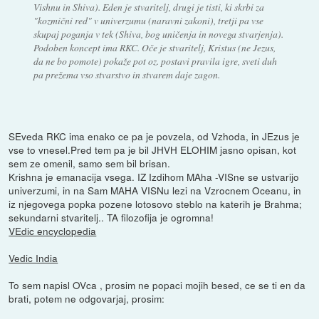
Vishnu in Shiva). Eden je stvaritelj, drugi je tisti, ki skrbi za
"kozmični red" v univerzumu (naravni zakoni), tretji pa vse
skupaj poganja v tek (Shiva, bog uničenja in novega stvarjenja).
Podoben koncept ima RKC. Oče je stvaritelj, Kristus (ne Jezus,
da ne bo pomote) pokaže pot oz. postavi pravila igre, sveti duh
pa prežema vso stvarstvo in stvarem daje zagon.
SEveda RKC ima enako ce pa je povzela, od Vzhoda, in JEzus je
vse to vnesel.Pred tem pa je bil JHVH ELOHIM jasno opisan, kot
sem ze omenil, samo sem bil brisan.
Krishna je emanacija vsega. IZ Izdihom MAha -VISne se ustvarijo
univerzumi, in na Sam MAHA VISNu lezi na Vzrocnem Oceanu, in
iz njegovega popka pozene lotosovo steblo na katerih je Brahma;
sekundarni stvaritelj.. TA filozofija je ogromna!
VEdic encyclopedia
Vedic India
To sem napisl OVca , prosim ne popaci mojih besed, ce se ti en da
brati, potem ne odgovarjaj, prosim: