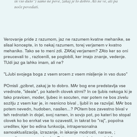
in vso dušo") samo ne pove, zakaj je to dobro. Ali ne ve, ali pa
noče povedati.
Verovanje pride z razumom, jaz ne razumem kvatne mehanike, se
slisal koncepte, in to nekaj razumem, torej verjamem v kvatno
mehaniko. Tako se to meni zdi. ZAKaj verjamem? ZAto ker so oni
preucevali to , razlcenili, se poglobili, ker imajo znanje, vedenje.
TUdi jaz ga lahko imam, ali ne?
"LJubi svojega boga z vsem srcem z vsem misljenje in vso duso"
POmisli ,gzibret, zakaj je to dobro. MAr bog ene predstavlja vse
vrednote, "ideale", po katerih clovek strmi? In ce ljubis nekoga ki je
tako pravicen, moder, ljubec in socuten, mar potem ne bos zivelu
sozitju z vsem kar je, in resnicno bival , ljubil in se razvijal. MAr bos
potem nevedn, hudoben, nasilen...? POtem bos zavestno bival v
teh rednotah in dojel, svoj namen, in sovjo pot, po kateri bo stopal
clovek ko bo enrkat vse to ozavestil, in takrat bo "raj", popolna
ureditev, kjer bo edina funkxcija, intrapersonalna
samoaktualizacija, izrazanje, in iskanje modrosti, narave, ;