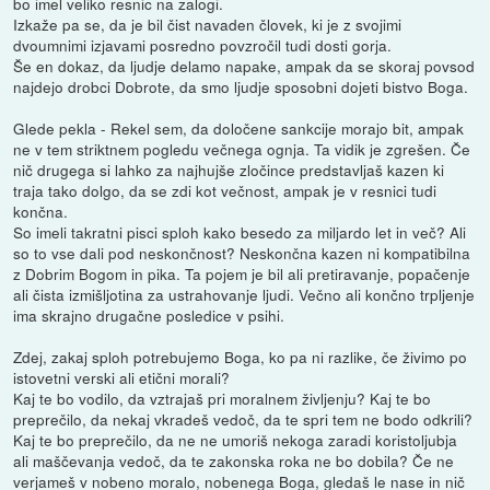
bo imel veliko resnic na zalogi.
Izkaže pa se, da je bil čist navaden človek, ki je z svojimi
dvoumnimi izjavami posredno povzročil tudi dosti gorja.
Še en dokaz, da ljudje delamo napake, ampak da se skoraj povsod
najdejo drobci Dobrote, da smo ljudje sposobni dojeti bistvo Boga.
Glede pekla - Rekel sem, da določene sankcije morajo bit, ampak
ne v tem striktnem pogledu večnega ognja. Ta vidik je zgrešen. Če
nič drugega si lahko za najhujše zločince predstavljaš kazen ki
traja tako dolgo, da se zdi kot večnost, ampak je v resnici tudi
končna.
So imeli takratni pisci sploh kako besedo za miljardo let in več? Ali
so to vse dali pod neskončnost? Neskončna kazen ni kompatibilna
z Dobrim Bogom in pika. Ta pojem je bil ali pretiravanje, popačenje
ali čista izmišljotina za ustrahovanje ljudi. Večno ali končno trpljenje
ima skrajno drugačne posledice v psihi.
Zdej, zakaj sploh potrebujemo Boga, ko pa ni razlike, če živimo po
istovetni verski ali etični morali?
Kaj te bo vodilo, da vztrajaš pri moralnem življenju? Kaj te bo
preprečilo, da nekaj vkradeš vedoč, da te spri tem ne bodo odkrili?
Kaj te bo preprečilo, da ne ne umoriš nekoga zaradi koristoljubja
ali maščevanja vedoč, da te zakonska roka ne bo dobila? Če ne
verjameš v nobeno moralo, nobenega Boga, gledaš le nase in nič