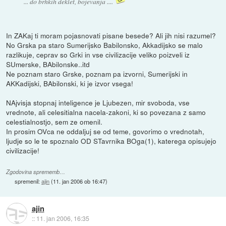
... do brhkih deklet, bojevanja ....
In ZAKaj ti moram pojasnovati pisane besede? Ali jih nisi razumel?
No Grska pa staro Sumerijsko Babilonsko, Akkadijsko se malo
razlikuje, ceprav so Grki in vse civilizacije veliko poizveli iz
SUmerske, BAbilonske..itd
Ne poznam staro Grske, poznam pa izvorni, Sumerijski in
AKKadijski, BAbilonski, ki je izvor vsega!
NAjvisja stopnaj inteligence je Ljubezen, mir svoboda, vse
vrednote, ali celesitialna nacela-zakoni, ki so povezana z samo
celestialnostjo, sem ze omenil.
In prosim OVca ne oddaljuj se od teme, govorimo o vrednotah,
ljudje so le te spoznalo OD STavrnika BOga(1), katerega opisujejo
civilizacije!
Zgodovina sprememb…
spremenil:
ajin
(
11. jan 2006 ob 16:47
)
ajin
::
11. jan 2006, 16:35