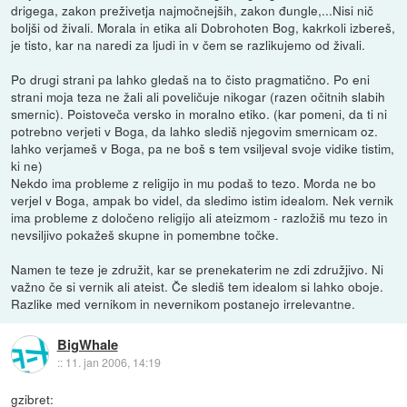
drigega, zakon preživetja najmočnejših, zakon đungle,...Nisi nič
boljši od živali. Morala in etika ali Dobrohoten Bog, kakrkoli izbereš,
je tisto, kar na naredi za ljudi in v čem se razlikujemo od živali.
Po drugi strani pa lahko gledaš na to čisto pragmatično. Po eni
strani moja teza ne žali ali poveličuje nikogar (razen očitnih slabih
smernic). Poistoveča versko in moralno etiko. (kar pomeni, da ti ni
potrebno verjeti v Boga, da lahko slediš njegovim smernicam oz.
lahko verjameš v Boga, pa ne boš s tem vsiljeval svoje vidike tistim,
ki ne)
Nekdo ima probleme z religijo in mu podaš to tezo. Morda ne bo
verjel v Boga, ampak bo videl, da sledimo istim idealom. Nek vernik
ima probleme z določeno religijo ali ateizmom - razložiš mu tezo in
nevsiljivo pokažeš skupne in pomembne točke.
Namen te teze je združit, kar se prenekaterim ne zdi združjivo. Ni
važno če si vernik ali ateist. Če slediš tem idealom si lahko oboje.
Razlike med vernikom in nevernikom postanejo irrelevantne.
BigWhale
::
11. jan 2006, 14:19
gzibret: