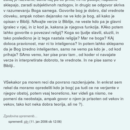
sklepajo, zaradi subjektivnoh razlogov, in drugic se odgovor skriva
v razumevanju Boga samega. Govorite bog je dobro, dal vrednote
cloveku, ampak noben dejansko ne ve kdo je bog, ali kako je
opisan v Bibliji. NAvajte verze iz Biblije, ne veste kdo pa je glavni
igralec v njej, in iz kod je, kaksna je njegova funkcija. KAko potem
lahko govorite o povezavi religij? Koga so ljudje slavili, sluzili, in
tako posledicno je iz tega nastala religija? Mar ne boga? KAj
doloca pravicnost, mar ni to inteligenca? In potem lahko sklepamo
da je Bog izredno inteligenten, samo ne vemo pa kdo je , od kod
prihaja? SAmo vemo, ker pise prav tam , od koder vi navajate
verze in interpretirate dobroto, te vrednote. In ne pise samo v
Bibliji..
VSekakor pa morem reci da povrsno razclenjujete. In enkrat sem
rekel da moramo opredeliti kdo je bog( pa tudi ce ne verjamte v
njegov obstoj, potem vsaj teoreticno, ker videli ga nismo, ne
pomeni da neobstaja, ampak govor o njem je prisoten od vekov in
vekov, tako kot neka dobra teorija, ali ne ?).
Zgodovina sprememb…
spremenil:
ajin
(
11. jan 2006 ob 12:06
)