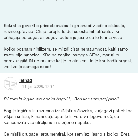
Sokrat je govoril o prisepteovalcu in ga enacil z edino cistostjo,
resnico,pravico. CE je torej le to del celestialnih atributov, ki
prihajajo od boga, ali bogov, potem je jasno da le to ima veze!
Koliko poznam nihilizem, se mi zdi cista nerazumnost, kajti samo
zastruplja mnozico. KDo bo zanikal samega SEbe, mar ni to
nerazumnik! IN ne razume kaj je to ateizem, to je kontradiktornost,
zanikanje samega sebe!
leinad
::
11. jan 2006, 17:34
RAzum in logika sta enaka bogu(1). Beri kar sem prej pisal!
Bog je logična in razumna izmišljotina človeka, v njegovi potrebi po
višjem smislu, ki nam daje upanje in vero v njegovo moč, da
kompenzira vse utrpljene in storjene napake.
Če misliš drugače, argumentiraj, kot sem jaz, jasno s logiko. Brez