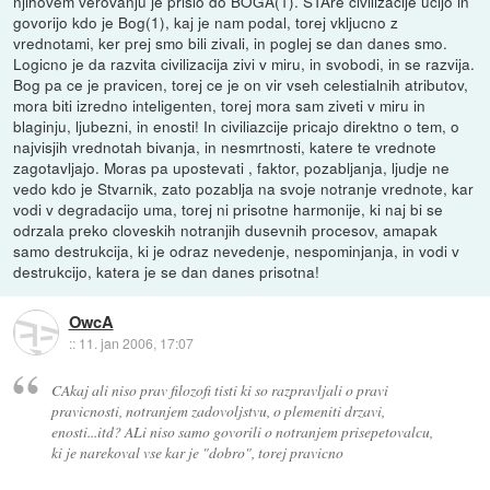
njihovem verovanju je prislo do BOGA(1). STAre civilizacije ucijo in
govorijo kdo je Bog(1), kaj je nam podal, torej vkljucno z
vrednotami, ker prej smo bili zivali, in poglej se dan danes smo.
Logicno je da razvita civilizacija zivi v miru, in svobodi, in se razvija.
Bog pa ce je pravicen, torej ce je on vir vseh celestialnih atributov,
mora biti izredno inteligenten, torej mora sam ziveti v miru in
blaginju, ljubezni, in enosti! In civiliazcije pricajo direktno o tem, o
najvisjih vrednotah bivanja, in nesmrtnosti, katere te vrednote
zagotavljajo. Moras pa upostevati , faktor, pozabljanja, ljudje ne
vedo kdo je Stvarnik, zato pozablja na svoje notranje vrednote, kar
vodi v degradacijo uma, torej ni prisotne harmonije, ki naj bi se
odrzala preko cloveskih notranjih dusevnih procesov, amapak
samo destrukcija, ki je odraz nevedenje, nespominjanja, in vodi v
destrukcijo, katera je se dan danes prisotna!
OwcA
::
11. jan 2006, 17:07
CAkaj ali niso prav filozofi tisti ki so razpravljali o pravi
pravicnosti, notranjem zadovoljstvu, o plemeniti drzavi,
enosti...itd? ALi niso samo govorili o notranjem prisepetovalcu,
ki je narekoval vse kar je "dobro", torej pravicno