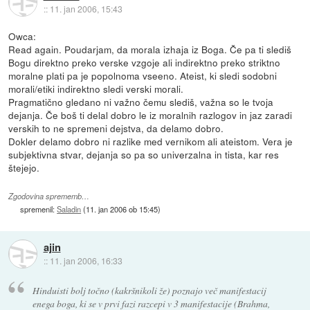
::
11. jan 2006, 15:43
Owca:
Read again. Poudarjam, da morala izhaja iz Boga. Če pa ti slediš
Bogu direktno preko verske vzgoje ali indirektno preko striktno
moralne plati pa je popolnoma vseeno. Ateist, ki sledi sodobni
morali/etiki indirektno sledi verski morali.
Pragmatično gledano ni važno čemu slediš, važna so le tvoja
dejanja. Če boš ti delal dobro le iz moralnih razlogov in jaz zaradi
verskih to ne spremeni dejstva, da delamo dobro.
Dokler delamo dobro ni razlike med vernikom ali ateistom. Vera je
subjektivna stvar, dejanja so pa so univerzalna in tista, kar res
štejejo.
Zgodovina sprememb…
spremenil:
Saladin
(
11. jan 2006 ob 15:45
)
ajin
::
11. jan 2006, 16:33
Hinduisti bolj točno (kakršnikoli že) poznajo več manifestacij
enega boga, ki se v prvi fazi razcepi v 3 manifestacije (Brahma,