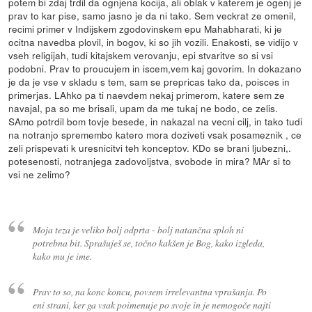
potem bi zdaj trdil da ognjena kocija, ali oblak v katerem je ogenj je
prav to kar pise, samo jasno je da ni tako. Sem veckrat ze omenil,
recimi primer v Indijskem zgodovinskem epu Mahabharati, ki je
ocitna navedba plovil, in bogov, ki so jih vozili. Enakosti, se vidijo v
vseh religijah, tudi kitajskem verovanju, epi stvaritve so si vsi
podobni. Prav to proucujem in iscem,vem kaj govorim. In dokazano
je da je vse v skladu s tem, sam se prepricas tako da, poisces in
primerjas. LAhko pa ti naevdem nekaj primerom, katere sem ze
navajal, pa so me brisali, upam da me tukaj ne bodo, ce zelis.
SAmo potrdil bom tovje besede, in nakazal na vecni cilj, in tako tudi
na notranjo spremembo katero mora doziveti vsak posameznik , ce
zeli prispevati k uresnicitvi teh konceptov. KDo se brani ljubezni,.
potesenosti, notranjega zadovoljstva, svobode in mira? MAr si to
vsi ne zelimo?
Moja teza je veliko bolj odprta - bolj natančna sploh ni
potrebna bit. Sprašuješ se, točno kakšen je Bog, kako izgleda,
kako mu je ime.
Prav to so, na konc koncu, povsem irrelevantna vprašanja. Po
eni strani, ker ga vsak poimenuje po svoje in je nemogoče najti