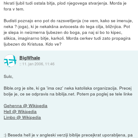
hkrati ljubil tudi ostala bitja, plod njegovega stvarjenja. Morda je
fora v tem.
Budisti poznajo eno pot do razsvetljenja (ne vem, kako se imenuje,
neka ?-joga), ki je nekakšna avtocesta do tega cilja, bližnjica. Pot
je slepa in neizmerna ljubezen do boga, pa naj si bo to kipec,
slikica, imaginarno bitje, karkoli. Morda cerkev tudi zato propagira
ljubezen do Kristusa. Kdo ve?
BigWhale
::
11. jan 2006, 11:46
Sulc,
Bible.org je site, ki ga 'ima cez' neka katoliska organizacija. Precej
bolje je, ce se odpravis na biblija.net. Potem pa poglej se tele linke
Gehenna @ Wikipedia
Hell @ Wikipedia
Limbo @ Wikipedia
:) Beseda hell je v angleski verziji biblije precejkrat uporabljena, pa