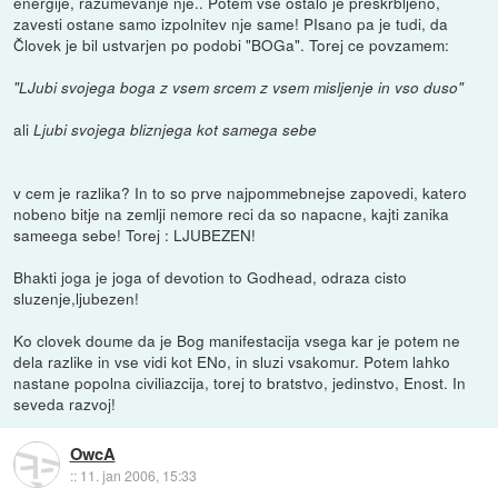
energije, razumevanje nje.. Potem vse ostalo je preskrbljeno,
zavesti ostane samo izpolnitev nje same! PIsano pa je tudi, da
Človek je bil ustvarjen po podobi "BOGa". Torej ce povzamem:
"LJubi svojega boga z vsem srcem z vsem misljenje in vso duso"
ali
Ljubi svojega bliznjega kot samega sebe
v cem je razlika? In to so prve najpommebnejse zapovedi, katero
nobeno bitje na zemlji nemore reci da so napacne, kajti zanika
sameega sebe! Torej : LJUBEZEN!
Bhakti joga je joga of devotion to Godhead, odraza cisto
sluzenje,ljubezen!
Ko clovek doume da je Bog manifestacija vsega kar je potem ne
dela razlike in vse vidi kot ENo, in sluzi vsakomur. Potem lahko
nastane popolna civiliazcija, torej to bratstvo, jedinstvo, Enost. In
seveda razvoj!
OwcA
::
11. jan 2006, 15:33