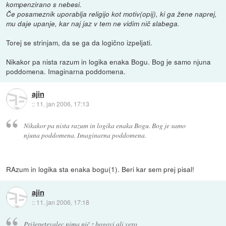
kompenzirano s nebesi.
Če posameznik uporablja religijo kot motiv(opij), ki ga žene naprej,
mu daje upanje, kar naj jaz v tem ne vidim nič slabega.
Torej se strinjam, da se ga da logično izpeljati.
Nikakor pa nista razum in logika enaka Bogu. Bog je samo njuna
poddomena. Imaginarna poddomena.
ajin
::
11. jan 2006, 17:13
Nikakor pa nista razum in logika enaka Bogu. Bog je samo
njuna poddomena. Imaginarna poddomena.
RAzum in logika sta enaka bogu(1). Beri kar sem prej pisal!
ajin
::
11. jan 2006, 17:18
Prišepetevalec nima nič z bogovi ali vero