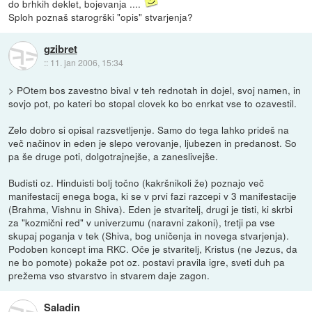
do brhkih deklet, bojevanja ....
Sploh poznaš starogrški "opis" stvarjenja?
gzibret
::
11. jan 2006, 15:34
> POtem bos zavestno bival v teh rednotah in dojel, svoj namen, in
sovjo pot, po kateri bo stopal clovek ko bo enrkat vse to ozavestil.
Zelo dobro si opisal razsvetljenje. Samo do tega lahko prideš na
več načinov in eden je slepo verovanje, ljubezen in predanost. So
pa še druge poti, dolgotrajnejše, a zaneslivejše.
Budisti oz. Hinduisti bolj točno (kakršnikoli že) poznajo več
manifestacij enega boga, ki se v prvi fazi razcepi v 3 manifestacije
(Brahma, Vishnu in Shiva). Eden je stvaritelj, drugi je tisti, ki skrbi
za "kozmični red" v univerzumu (naravni zakoni), tretji pa vse
skupaj poganja v tek (Shiva, bog uničenja in novega stvarjenja).
Podoben koncept ima RKC. Oče je stvaritelj, Kristus (ne Jezus, da
ne bo pomote) pokaže pot oz. postavi pravila igre, sveti duh pa
prežema vso stvarstvo in stvarem daje zagon.
Saladin