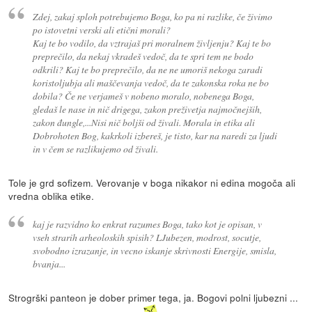
Zdej, zakaj sploh potrebujemo Boga, ko pa ni razlike, če živimo
po istovetni verski ali etični morali?
Kaj te bo vodilo, da vztrajaš pri moralnem življenju? Kaj te bo
preprečilo, da nekaj vkradeš vedoč, da te spri tem ne bodo
odkrili? Kaj te bo preprečilo, da ne ne umoriš nekoga zaradi
koristoljubja ali maščevanja vedoč, da te zakonska roka ne bo
dobila? Če ne verjameš v nobeno moralo, nobenega Boga,
gledaš le nase in nič drigega, zakon preživetja najmočnejših,
zakon đungle,...Nisi nič boljši od živali. Morala in etika ali
Dobrohoten Bog, kakrkoli izbereš, je tisto, kar na naredi za ljudi
in v čem se razlikujemo od živali.
Tole je grd sofizem. Verovanje v boga nikakor ni edina mogoča ali
vredna oblika etike.
kaj je razvidno ko enkrat razumes Boga, tako kot je opisan, v
vseh strarih arheoloskih spisih? LJubezen, modrost, socutje,
svobodno izrazanje, in vecno iskanje skrivnosti Energije, smisla,
bvanja...
Strogrški panteon je dober primer tega, ja. Bogovi polni ljubezni ...