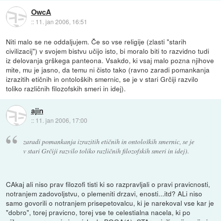
OwcA
::
11. jan 2006, 16:51
Niti malo se ne oddaljujem. Če so vse religije (zlasti "starih
civilizacij") v svojem bistvu učijo isto, bi moralo biti to razvidno tudi
iz delovanja grškega panteona. Vsakdo, ki vsaj malo pozna njihove
mite, mu je jasno, da temu ni čisto tako (ravno zaradi pomankanja
izrazitih etičnih in ontoloških smernic, se je v stari Grčiji razvilo
toliko različnih filozofskih smeri in idej).
ajin
::
11. jan 2006, 17:00
zaradi pomankanja izrazitih etičnih in ontoloških smernic, se je
v stari Grčiji razvilo toliko različnih filozofskih smeri in idej).
CAkaj ali niso prav filozofi tisti ki so razpravljali o pravi pravicnosti,
notranjem zadovoljstvu, o plemeniti drzavi, enosti...itd? ALi niso
samo govorili o notranjem prisepetovalcu, ki je narekoval vse kar je
"dobro", torej pravicno, torej vse te celestialna nacela, ki po