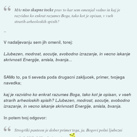
MAr
niso skupne tocke
prav to kar sem omenjal vedno in kaj je
razvidno ko enkrat razumes Boga, tako kot je opisan, v vseh
strarih arheoloskih spisih?
..
V nadaljevanju sem jih omenil, torej:
LJubezen, modrost, socutje, svobodno izrazanje, in vecno iskanje
skrivnosti Energije, smisla, bvanja...
SAMo to, pa ti seveda poda drugacni zakljucek, primer, tvojega
navedka;
kaj je razvidno ko enkrat razumes Boga, tako kot je opisan, v vseh
strarih arheoloskih spisih? LJubezen, modrost, socutje, svobodno
izrazanje, in vecno iskanje skrivnosti Energije, smisla, bvanja.
In potem tvoj odgovor:
Strogrški panteon je dober primer tega, ja. Bogovi polni ljubezni