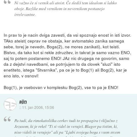
Ni važno če si vernik ali ateist. Če slediš tem idealom si lahko
oboje. Razlike med vernikom in nevernikom postanejo
irrelevantne.
In prav to je nacin dviga zavesti, da vsi spoznajo enost in isti izvor.
TAko ateist( ceprav ne obstaja, ker avtomatsko zanika samega
sebe, torej je nevedn, Boga(2), ne mores zanikati), kot teisti.
Bistvo, da tako kot si rekle zdruzitev, in takrat je samo vazno ENO,
saj to potem postanemo ENO! JAz nic drugega ne govorim, samo
da z dejstvi navedbami, se potrrjujem to da clovek "sluzi" isto
enetiteto, istega "Stvarnika", pa ce je to Bog(1) ali Bog(2), kar je
eno isto, v osnovi!
Bog(1), je vsebovan v komplesku Bog(2), vse to pa je ENO!
ajin
::
11. jan 2006, 15:06
Pa tudi, da rimokatoliška cerkev tudi to propagira (vključno z
Jezusom, ki je rekel "Ti si videl in veruješ. Blagor pa tistim, ki,
niso videli in verujejo" ali pa "Ljubi svojega boga s vsem srcem