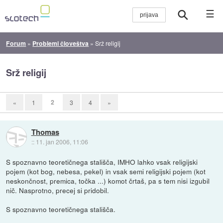
☰
Forum
»
Problemi človeštva
»
Srž religij
Srž religij
2
«
1
3
4
»
Thomas
::
11. jan 2006, 11:06
S spoznavno teoretičnega stališča, IMHO lahko vsak religijski
pojem (kot bog, nebesa, pekel) in vsak semi religijski pojem (kot
neskončnost, premica, točka ...) komot črtaš, pa s tem nisi izgubil
nič. Nasprotno, precej si pridobil.
S spoznavno teoretičnega stališča.