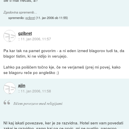
Se ti mal hecaš, a?
Zgodovina sprememb…
spremenilo:
gzibret
(
11. jan 2006 ob 11:55
)
gzibret
::
11. jan 2006, 11:57
Pa kar tak na pamet govorim - a ni eden izmed blagorov tudi ta, da
blagor tistim, ki ne vidijo in verujejo.
Lahko pa poiščem točno kje, če ne verjameš (prej mi povej, kako
se blagoru reče po angleško ;)
ajin
::
11. jan 2006, 11:58
Iščem povezavo med religijami
NI kaj iskati povezave, ker je ze razvidna. Hotel sem vam povedati
zakaj je razvidno, samo kaj pa ce prvic, mi ne pustijo, napacno