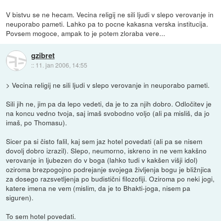
V bistvu se ne hecam. Vecina religij ne sili ljudi v slepo verovanje in
neuporabo pameti. Lahko pa to pocne kakasna verska institucija.
Povsem mogoce, ampak to je potem zloraba vere...
gzibret
::
11. jan 2006, 14:55
> Vecina religij ne sili ljudi v slepo verovanje in neuporabo pameti.
Sili jih ne, jim pa da lepo vedeti, da je to za njih dobro. Odločitev je
na koncu vedno tvoja, saj imaš svobodno voljo (ali pa misliš, da jo
imaš, po Thomasu).
Sicer pa si čisto falil, kaj sem jaz hotel povedati (ali pa se nisem
dovolj dobro izrazil). Slepo, neumorno, iskreno in ne vem kakšno
verovanje in ljubezen do v boga (lahko tudi v kakšen višji idol)
oziroma brezpogojno podrejanje svojega življenja bogu je bližnjica
za dosego razsvetljenja po budistični filozofiji. Oziroma po neki jogi,
katere imena ne vem (mislim, da je to Bhakti-joga, nisem pa
siguren).
To sem hotel povedati.