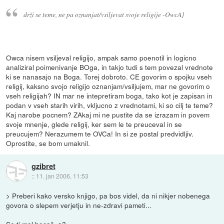
drži se teme, ne pa oznanjat/vsiljevat svoje religije -OwcA]
Owca nisem vsiljeval religijo, ampak samo poenotil in logicno
analiziral poimenivanje BOga, in takjo tudi s tem povezal vrednote
ki se nanasajo na Boga. Torej dobroto. CE govorim o spojku vseh
religij, kaksno svojo religijo oznanjam/vsiljujem, mar ne govorim o
vseh religijah? IN mar ne intepretiram boga, tako kot je zapisan in
podan v vseh starih virih, vkljucno z vrednotami, ki so cilj te teme?
Kaj narobe pocnem? ZAkaj mi ne pustite da se izrazam in povem
svoje mnenje, glede religij, ker sem le te preuceval in se
preucujem? Nerazumem te OVCa! In si ze postal predvidljiv.
Oprostite, se bom umaknil.
gzibret
::
11. jan 2006, 11:53
> Preberi kako versko knjigo, pa bos videl, da ni nikjer nobenega
govora o slepem verjetju in ne-zdravi pameti...