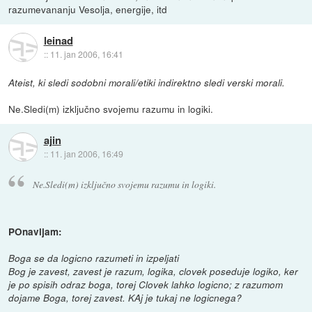
razumevananju Vesolja, energije, itd
leinad
::
11. jan 2006, 16:41
Ateist, ki sledi sodobni morali/etiki indirektno sledi verski morali.
Ne.Sledi(m) izključno svojemu razumu in logiki.
ajin
::
11. jan 2006, 16:49
Ne.Sledi(m) izključno svojemu razumu in logiki.
POnavljam:
Boga se da logicno razumeti in izpeljati
Bog je zavest, zavest je razum, logika, clovek poseduje logiko, ker
je po spisih odraz boga, torej Clovek lahko logicno; z razumom
dojame Boga, torej zavest. KAj je tukaj ne logicnega?