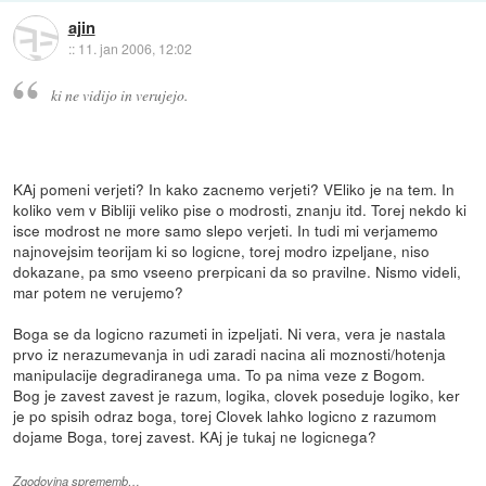
ajin
::
11. jan 2006, 12:02
ki ne vidijo in verujejo.
KAj pomeni verjeti? In kako zacnemo verjeti? VEliko je na tem. In
koliko vem v Bibliji veliko pise o modrosti, znanju itd. Torej nekdo ki
isce modrost ne more samo slepo verjeti. In tudi mi verjamemo
najnovejsim teorijam ki so logicne, torej modro izpeljane, niso
dokazane, pa smo vseeno prerpicani da so pravilne. Nismo videli,
mar potem ne verujemo?
Boga se da logicno razumeti in izpeljati. Ni vera, vera je nastala
prvo iz nerazumevanja in udi zaradi nacina ali moznosti/hotenja
manipulacije degradiranega uma. To pa nima veze z Bogom.
Bog je zavest zavest je razum, logika, clovek poseduje logiko, ker
je po spisih odraz boga, torej Clovek lahko logicno z razumom
dojame Boga, torej zavest. KAj je tukaj ne logicnega?
Zgodovina sprememb…