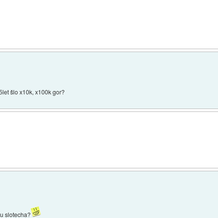
5let šlo x10k, x100k gor?
inu slotecha?