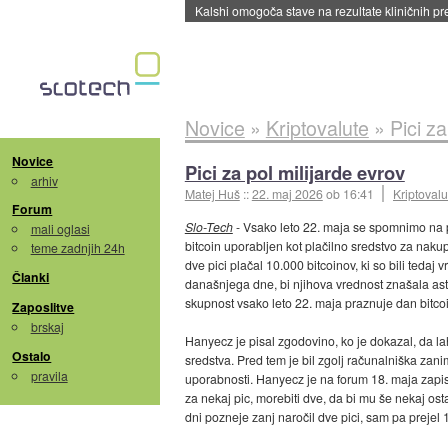
Sandisk že prodal več kot polovico SSD-jev za 
Novice
»
Kriptovalute
»
Pici za
Novice
Pici za pol milijarde evrov
arhiv
Matej Huš
::
22. maj 2026
ob 16:41
Kriptovalu
Forum
Slo-Tech
- Vsako leto 22. maja se spomnimo na pr
mali oglasi
bitcoin uporabljen kot plačilno sredstvo za naku
teme zadnjih 24h
dve pici plačal 10.000 bitcoinov, ki so bili tedaj v
Članki
današnjega dne, bi njihova vrednost znašala ast
skupnost vsako leto 22. maja praznuje dan bitco
Zaposlitve
brskaj
Hanyecz je pisal zgodovino, ko je dokazal, da la
Ostalo
sredstva. Pred tem je bil zgolj računalniška zani
pravila
uporabnosti. Hanyecz je na forum 18. maja zapisa
za nekaj pic, morebiti dve, da bi mu še nekaj osta
dni pozneje zanj naročil dve pici, sam pa prejel 