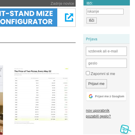
Išči:
Zadnje novice
Prijava
Zapomni si me
nov uporabnik
pozabili geslo?