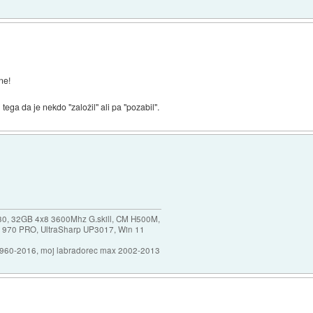
ne!
 tega da je nekdo "založil" ali pa "pozabil".
30, 32GB 4x8 3600Mhz G.skill, CM H500M,
 970 PRO, UltraSharp UP3017, Win 11
1960-2016, moj labradorec max 2002-2013