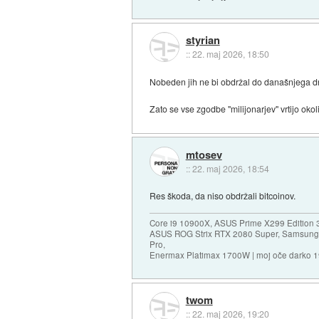
styrian
::
22. maj 2026, 18:50
Nobeden jih ne bi obdržal do današnjega d
Zato se vse zgodbe "milijonarjev" vrtijo okoli
mtosev
::
22. maj 2026, 18:54
Res škoda, da niso obdržali bitcoinov.
Core i9 10900X, ASUS Prime X299 Edition 
ASUS ROG Strix RTX 2080 Super, Samsung
Pro,
Enermax Platimax 1700W | moj oče darko 
twom
::
22. maj 2026, 19:20