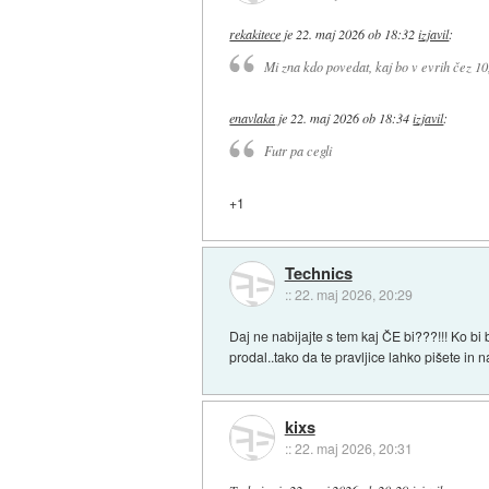
rekakitece
je
22. maj 2026 ob 18:32
izjavil
:
Mi zna kdo povedat, kaj bo v evrih čez 10
enavlaka
je
22. maj 2026 ob 18:34
izjavil
:
Futr pa cegli
+1
Technics
::
22. maj 2026, 20:29
Daj ne nabijajte s tem kaj ČE bi???!!! Ko bi
prodal..tako da te pravljice lahko pišete in 
kixs
::
22. maj 2026, 20:31