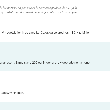
bi btc narastel na par 100usd bi jih večina prodala, do ATHja ki
olgo čakal in prodal..tako da te pravljice lahko pišete in nabijate
h 1M nedotaknjenih od zacetka. Caka, da bo vrednost 1BC = $1M :lol:
co z ananasom. Samo stane 200 eur in denar gre v dobrodelne namene.
 zasluž v 4ih letih.