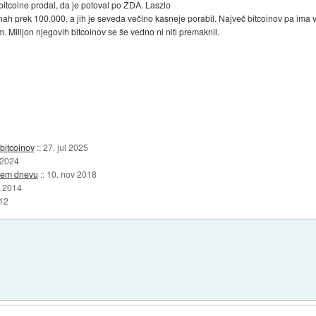
e bitcoine prodal, da je potoval po ZDA. Laszlo
enah prek 100.000, a jih je seveda večino kasneje porabil. Največ bitcoinov pa ima v 
Milijon njegovih bitcoinov se še vedno ni niti premaknil.
 bitcoinov
::
27. jul 2025
 2024
enem dnevu
::
10. nov 2018
n 2014
12