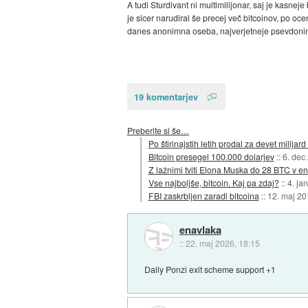
A tudi Sturdivant ni multimilijonar, saj je kasnej
je sicer narudiral še precej več bitcoinov, po oc
danes anonimna oseba, najverjetneje psevdonim. 
19 komentarjev
Preberite si še…
Po štirinajstih letih prodal za devet milijard
Bitcoin presegel 100.000 dolarjev
::
6. dec
Z lažnimi tviti Elona Muska do 28 BTC v 
Vse najboljše, bitcoin. Kaj pa zdaj?
::
4. ja
FBI zaskrbljen zaradi bitcoina
::
12. maj 20
enavlaka
::
22. maj 2026, 18:15
Daily Ponzi exit scheme support +1