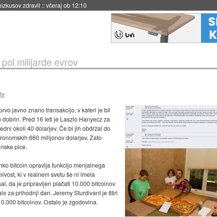
naslednji dve leti
::
včeraj ob 11:37
 pol milijarde evrov
te
vo javno znano transakcijo, v kateri je bil
p dobrin. Pred 16 leti je Laszlo Hanyecz za
redni okoli 40 dolarjev. Če bi jih obdržal do
ronomskih 660 milijonov dolarjev. Zato
inske pice.
hko bitcoin opravlja funkcijo menjalnega
mivost, ki v realnem svetu še ni imela
l, da je pripravljen plačati 10.000 bitcoinov
lo za prihodnji dan. Jeremy Sturdivant je štiri
10.000 bitcoinov. Ostalo je zgodovina.