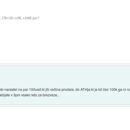
, 15let šlo x10k, x100k gor?
 btc narastel na par 100usd bi jih večina prodala, do ATHja ki je bil čez 100k ga ni 
nabijate v 3pm vsako leto za brezveze..