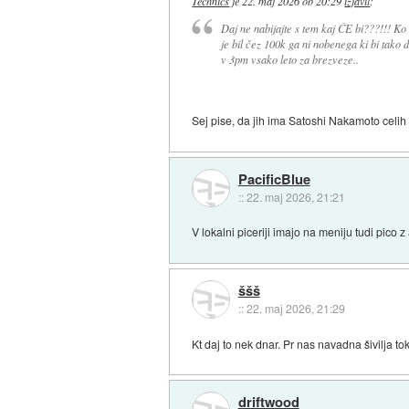
Technics
je
22. maj 2026 ob 20:29
izjavil
:
Daj ne nabijajte s tem kaj ČE bi???!!! Ko 
je bil čez 100k ga ni nobenega ki bi tako d
v 3pm vsako leto za brezveze..
Sej pise, da jih ima Satoshi Nakamoto celi
PacificBlue
::
22. maj 2026, 21:21
V lokalni piceriji imajo na meniju tudi pi
ššš
::
22. maj 2026, 21:29
Kt daj to nek dnar. Pr nas navadna šivilja tok
driftwood