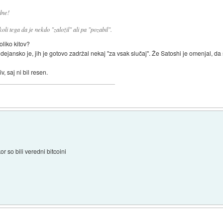
dne!
oli tega da je nekdo "založil" ali pa "pozabil".
oliko kitov?
C dejansko je, jih je gotovo zadržal nekaj "za vsak slučaj". Že Satoshi je omenjal, da 
v, saj ni bil resen.
or so bili veredni bitcoini