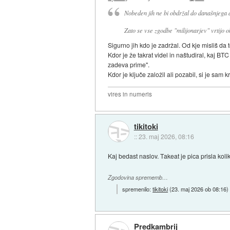
Nobeden jih ne bi obdržal do današnjega 
Zato se vse zgodbe "milijonarjev" vrtijo ok
Sigurno jih kdo je zadržal. Od kje misliš da t
Kdor je že takrat videl in naštudiral, kaj BT
zadeva prime".
Kdor je ključe založil ali pozabil, si je sam kri
vires in numeris
tikitoki
::
23. maj 2026, 08:16
Kaj bedast naslov. Takeat je pica prisla kolik
Zgodovina sprememb…
spremenilo:
tikitoki
(
23. maj 2026 ob 08:16
)
Predkambrij