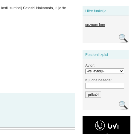
lasti izumitelj Satoshi Nakamoto, ki je še
Hitre funkcije
seznam tem
Posebni izpisi
Avtor:
Ključna beseda: