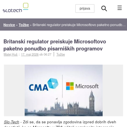
☰
Novice
»
Tožbe
»
Britanski regulator preiskuje Microsoftovo paketno ponudbo pisarniških programov
Britanski regulator preiskuje Microsoftovo
paketno ponudbo pisarniških programov
Matej Huš
::
17. maj 2026
ob 06:27
Tožbe
- Zdi se, da se ponavlja zgodovina izpred dobrih dveh
Slo-Tech