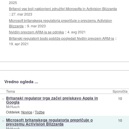
2025
Britanci vse bolj naklonjeni združitvi Microsofta in Activision Blizzarda
::
27. mar 2023
Microsoft britanskega regulatorja prepričuje o prevzemu Activision
Blizzarda
::
9. mar 2023
Nvidiin prevzem ARM-ja se odmika
::
4. avg 2021
Britanski regulatorji bodo pobliže pogledali Nvdiin prevzem ARM-ja
::
19. apr 2021
Vredno ogleda ...
Tema
Sporočila
»
Britanski regulator trga začel preiskavo Appla in
10
Googla
McHusch
Oddelek:
Novice
/
Tožbe
»
Microsoft britanskega regulatorja prepričuje o
10
prevzemu Activision Blizzarda
McHusch