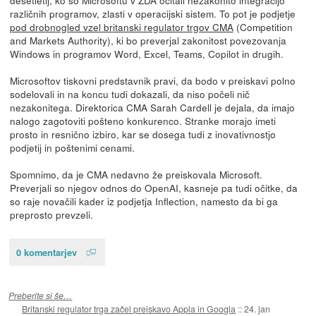
desetletij, ko so Microsoftu v ZDA očitali nezakonito integracijo
različnih programov, zlasti v operacijski sistem. To pot je podjetje
pod drobnogled vzel britanski regulator trgov CMA
(Competition
and Markets Authority), ki bo preverjal zakonitost povezovanja
Windows in programov Word, Excel, Teams, Copilot in drugih.
Microsoftov tiskovni predstavnik pravi, da bodo v preiskavi polno
sodelovali in na koncu tudi dokazali, da niso počeli nič
nezakonitega. Direktorica CMA Sarah Cardell je dejala, da imajo
nalogo zagotoviti pošteno konkurenco. Stranke morajo imeti
prosto in resnično izbiro, kar se dosega tudi z inovativnostjo
podjetij in poštenimi cenami.
Spomnimo, da je CMA nedavno že preiskovala Microsoft.
Preverjali so njegov odnos do OpenAI, kasneje pa tudi očitke, da
so raje novačili kader iz podjetja Inflection, namesto da bi ga
preprosto prevzeli.
0 komentarjev
Preberite si še…
Britanski regulator trga začel preiskavo Appla in Googla
::
24. jan