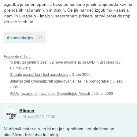
Zgodba je še en opomin, kako pomembno je šifriranje podatkov na
prenosnih računalnikih in diskih. Če jih namreč izgubimo - sami ali
nam jih ukradejo - imajo v nasprotnem primeru tatovi prost dostop
do vse vsebine.
6 komentarjev
Preberite si še…
Ni miru za jekleno pest (3): nove uvodne špice DVD in BR ploščkov
::
13. maj 2012
Google posnel tajni test porschejev
::
2. jan 2009
Britanija želi kriminalizirati ogledovanje nasilne pornografije
::
5. sep
2005
RIAA: Tožarjenje, razvito po Geometrijski Metodi
::
20. jul 2003
Blinder
::
14. maj 2026, 22:38
Ni objavil materiala, to bi mu jaz upošteval kot olajševalno
okoliščino, torej dve leti okej.