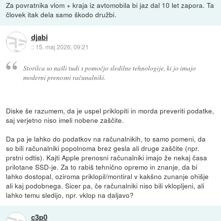
Za povratnika vlom + kraja iz avtomobila bi jaz dal 10 let zapora. Ta
človek itak dela samo škodo družbi.
djabi
::
15. maj 2026, 09:21
Storilca so našli tudi s pomočjo sledilne tehnologije, ki jo imajo
moderni prenosni računalniki.
Diske še razumem, da je uspel priklopiti in morda preveriti podatke,
saj verjetno niso imeli nobene zaščite.
Da pa je lahko do podatkov na računalnikih, to samo pomeni, da
so bili računalniki popolnoma brez gesla ali druge zaščite (npr.
prstni odtis). Kajti Apple prenosni računalniki imajo že nekaj časa
prilotane SSD-je. Za to rabiš tehnično opremo in znanje, da bi
lahko dostopal, oziroma priklopil/montiral v kakšno zunanje ohišje
ali kaj podobnega. Sicer pa, če računalniki niso bili vklopljeni, ali
lahko temu sledijo, npr. vklop na daljavo?
c3p0