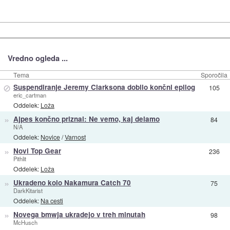
Vredno ogleda ...
Tema
Sporočila
⊘
Suspendiranje Jeremy Clarksona dobilo končni epilog
105
eric_cartman
Oddelek:
Loža
»
Ajpes končno priznal: Ne vemo, kaj delamo
84
N/A
Oddelek:
Novice
/
Varnost
»
Novi Top Gear
236
Pithlit
Oddelek:
Loža
»
Ukradeno kolo Nakamura Catch 70
75
DarkKitarist
Oddelek:
Na cesti
»
Novega bmwja ukradejo v treh minutah
98
McHusch