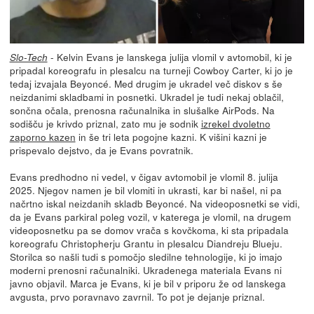
- Kelvin Evans je lanskega julija vlomil v avtomobil, ki je
Slo-Tech
pripadal koreografu in plesalcu na turneji Cowboy Carter, ki jo je
tedaj izvajala Beyoncé. Med drugim je ukradel več diskov s še
neizdanimi skladbami in posnetki. Ukradel je tudi nekaj oblačil,
sončna očala, prenosna računalnika in slušalke AirPods. Na
sodišču je krivdo priznal, zato mu je sodnik
izrekel dvoletno
zaporno kazen
in še tri leta pogojne kazni. K višini kazni je
prispevalo dejstvo, da je Evans povratnik.
Evans predhodno ni vedel, v čigav avtomobil je vlomil 8. julija
2025. Njegov namen je bil vlomiti in ukrasti, kar bi našel, ni pa
načrtno iskal neizdanih skladb Beyoncé. Na videoposnetki se vidi,
da je Evans parkiral poleg vozil, v katerega je vlomil, na drugem
videoposnetku pa se domov vrača s kovčkoma, ki sta pripadala
koreografu Christopherju Grantu in plesalcu Diandreju Blueju.
Storilca so našli tudi s pomočjo sledilne tehnologije, ki jo imajo
moderni prenosni računalniki. Ukradenega materiala Evans ni
javno objavil. Marca je Evans, ki je bil v priporu že od lanskega
avgusta, prvo poravnavo zavrnil. To pot je dejanje priznal.