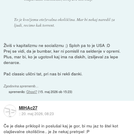
To je kvečjemu oteževalna okoliščina. Mar bi nekaj naredil za
ljudi, recimo kak torrent.
Živiš v kapitalizmu ne socializmu ;) Sploh pa to je USA :D
Prej se vidi, da je bumbar, ker ni pomislil na seldenje v opremi.
Plus, mar bi, ko je ugotovil kaj ima na diskih, izsiljeval za lepe
denarce.
Pač classic ulični tat, pri nas bi rekli đanki.
Zgodovina sprememb…
spremenilo:
Ghost7
(
15. maj 2026 ob 15:23
)
MIHAc27
::
20. maj 2026, 08:23
Če je diske priklopil in poslušal kaj je gor, bi mu jaz to štel kot
olajševalne okoliščine.. je že nekaj pretrpel :P