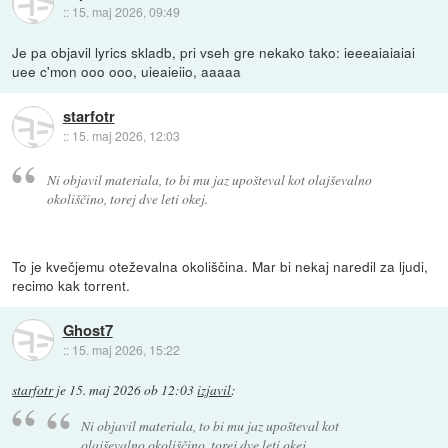
::
15. maj 2026, 09:49
Je pa objavil lyrics skladb, pri vseh gre nekako tako: ieeeaiaiaiai
uee c'mon ooo ooo, uieaieiio, aaaaa
starfotr
::
15. maj 2026, 12:03
Ni objavil materiala, to bi mu jaz upošteval kot olajševalno
okoliščino, torej dve leti okej.
To je kvečjemu oteževalna okoliščina. Mar bi nekaj naredil za ljudi,
recimo kak torrent.
Ghost7
::
15. maj 2026, 15:22
starfotr
je
15. maj 2026 ob 12:03
izjavil
:
Ni objavil materiala, to bi mu jaz upošteval kot
olajševalno okoliščino, torej dve leti okej.