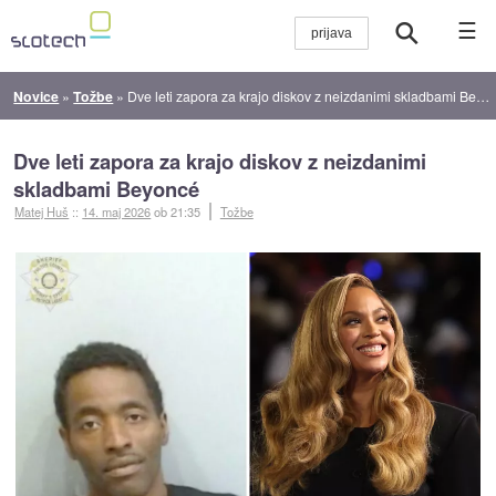
☰
Novice
»
Tožbe
»
Dve leti zapora za krajo diskov z neizdanimi skladbami Beyoncé
Dve leti zapora za krajo diskov z neizdanimi
skladbami Beyoncé
Matej Huš
::
14. maj 2026
ob 21:35
Tožbe