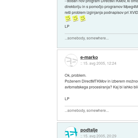
- dodan nov program DirectMTKMov, ki omo
direktoriju in s pomočjo programov Mpeg4M
reši problem izginjanja podnapisov pri XVI
LP
...somebody, somewhere...
e-marko
::
15. avg 2005, 12:24
Ok, problem.
Poženem DirectMTKMov in izberem možnost A
avtomatskega procesiranja? Kaj bi lahko bi
LP
...somebody, somewhere...
podtalje
::
15. avg 2005, 20:29