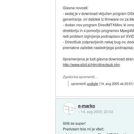
Glavne novosti:
- sedaj je v download vključen program DS
generiranje .ini datotek iz firmware-ov za M
- dodan nov program DirectMTKMov, ki omo
direktoriju in s pomočjo programov Mpeg4M
reši problem izginjanja podnapisov pri XVI
- DirectSub (odpravljenih nekaj bug-ov, dod
premakne začetek naslednjega podnapisa)
Spremenjena je tudi glavna download stran,
http://www.sibit.si/htm/directsub.htm
Zgodovina sprememb…
spremenil:
podtalje
(
14. avg 2005 ob 20:51
)
e-marko
::
14. avg 2005, 22:43
Sliši se super!
Predvsem tole mi je všeč: