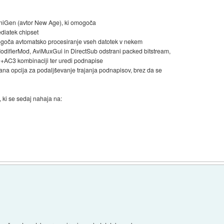
IniGen (avtor New Age), ki omogoča
ediatek chipset
goča avtomatsko procesiranje vseh datotek v nekem
odifierMod, AviMuxGui in DirectSub odstrani packed bitstream,
D+AC3 kombinaciji ter uredi podnapise
ana opcija za podaljševanje trajanja podnapisov, brez da se
 ki se sedaj nahaja na: