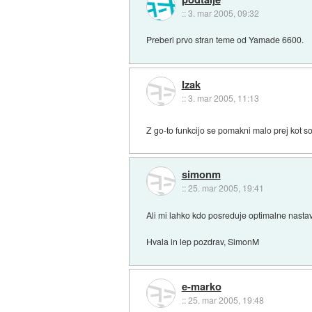
::
3. mar 2005, 09:32
Preberi prvo stran teme od Yamade 6600.
Izak
::
3. mar 2005, 11:13
Z go-to funkcijo se pomakni malo prej kot s
simonm
::
25. mar 2005, 19:41
Ali mi lahko kdo posreduje optimalne nasta
Hvala in lep pozdrav, SimonM
e-marko
::
25. mar 2005, 19:48