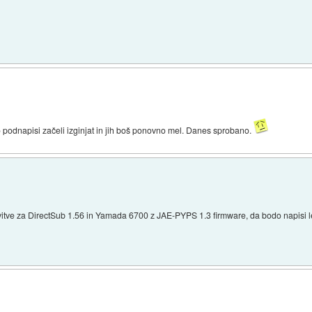
o podnapisi začeli izginjat in jih boš ponovno mel. Danes sprobano.
vitve za DirectSub 1.56 in Yamada 6700 z JAE-PYPS 1.3 firmware, da bodo napisi l