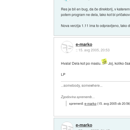
Res je bil en bug, da če direktorij, v kate
potem program ne dela, tako kot bi pričakov
Nova verzija 1.11 ima to odpravljeno, tako d
e-marko
::
15. avg 2005, 20:53
Hvala! Dela kot po maslu.
Joj, koliko čs
LP
...somebody, somewhere...
Zgodovina sprememb…
spremenil:
e-marko
(
15. avg 2005 ob 20:56
e-marko