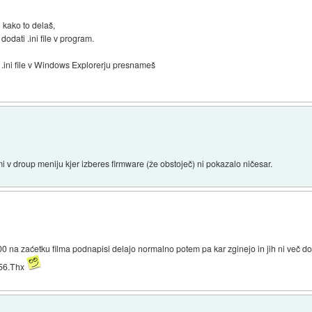
 kako to delaš,
dodati .ini file v program.
.ini file v Windows Explorerju presnameš
i v droup meniju kjer izberes firmware (že obstoječ) ni pokazalo ničesar.
 na zaćetku filma podnapisi delajo normalno potem pa kar zginejo in jih ni več d
1.56.Thx