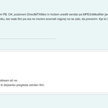
film PB. OK, poženem DirectMTKMov in hočem urediti vendar pa MPEG4Modifier javi,
iku, ker vsak film pa res ne morem snemati najprej na rw zato, da preverim. Kje bi 
.
tstream ali ne.
i dejasnko pregleda celoten film.