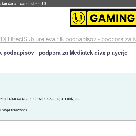
s ob 06:09
iD] DirectSub urejevalnik podnapisov - podpora za M
k podnapisov - podpora za Mediatek divx playerje
mi pise da unable to write c:\... moje namizje...
 v mapi firmwares.