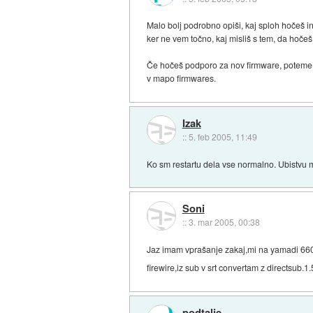
Malo bolj podrobno opiši, kaj sploh hočeš in
ker ne vem točno, kaj misliš s tem, da hočeš 
Če hočeš podporo za nov firmware, poteme 
v mapo firmwares.
Izak
::
5. feb 2005, 11:49
Ko sm restartu dela vse normalno. Ubistvu m
Soni
::
3. mar 2005, 00:38
Jaz imam vprašanje zakaj,mi na yamadi 6600
firewire,iz sub v srt convertam z directsub.
podtalje