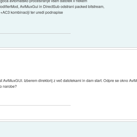
goča avtomatsko procesiranje vseh datotek v nekem
odifierMod, AviMuxGui in DirectSub odstrani packed bitstream,
D+AC3 kombinaciji ter uredi podnapise
viMuxGUI. Izberem direktorij z več datotekami in dam start. Odpre se okno AviMu
lo narobe?