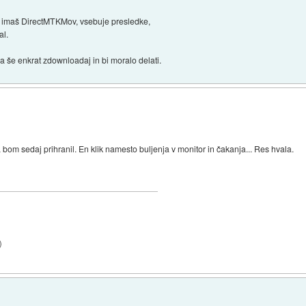
rem imaš DirectMTKMov, vsebuje presledke,
al.
a še enkrat zdownloadaj in bi moralo delati.
a bom sedaj prihranil. En klik namesto buljenja v monitor in čakanja... Res hvala.
)