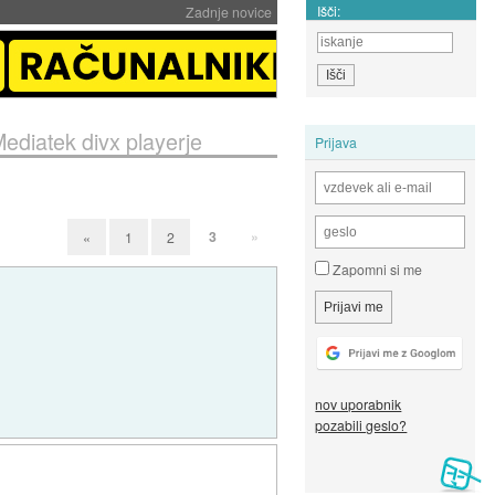
Išči:
Zadnje novice
ediatek divx playerje
Prijava
3
»
«
1
2
Zapomni si me
nov uporabnik
pozabili geslo?