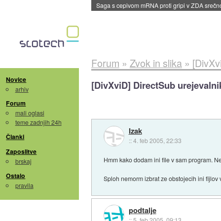
BMW v vozilih začel predvajati reklame
::
dane
Forum
»
Zvok in slika
»
[DivXv
Novice
[DivXviD] DirectSub urejevalni
arhiv
Forum
mali oglasi
teme zadnjih 24h
Izak
Članki
::
4. feb 2005, 22:33
Zaposlitve
Hmm kako dodam ini file v sam program. Neki 
brskaj
Ostalo
Sploh nemorm izbrat ze obstojecih ini fijlov
pravila
podtalje
::
5. feb 2005, 09:13