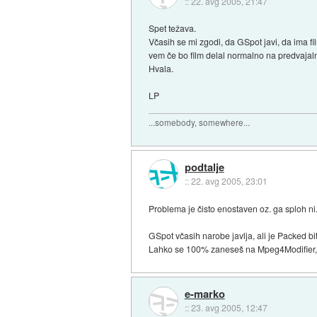
::
22. avg 2005, 21:47
Spet težava.
Včasih se mi zgodi, da GSpot javi, da ima 
vem če bo film delal normalno na predvajaln
Hvala.
LP
...somebody, somewhere...
podtalje
::
22. avg 2005, 23:01
Problema je čisto enostaven oz. ga sploh ni
GSpot včasih narobe javlja, ali je Packed bi
Lahko se 100% zaneseš na Mpeg4Modifier, k
e-marko
::
23. avg 2005, 12:47