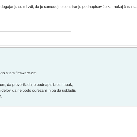
ogajanju se mi zdi, da je samodejno centriranje podnapisov že kar nekaj časa st
ebno s tem firmware-om.
tem, da preveriš, da je podnapis brez napak,
 delov, da ne bodo odrezani in pa da uskladiš
n.