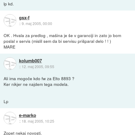
lp kd.
gsx-f
::
9. maj 2005, 00:00
OK . Hvala za predlog , mašina je še v garanciji in zato jo bom
poslal v servis (mislil sem da bi servisu prišparal delo ! ! )
MARE
kolumb007
::
12. maj 2005, 09:55
Ali ima mogoče kdo fw za Elto 8893 ?
Ker nikjer ne najdem tega modela.
Lp
e-marko
::
18. maj 2005, 10:25
Zopet nekaj novosti.