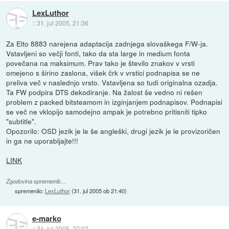
LexLuthor
::
31. jul 2005, 21:36
Za Elto 8883 narejena adaptacija zadnjega slovaškega F/W-ja.
Vstavljeni so večji fonti, tako da sta large in medium fonta
povečana na maksimum. Prav tako je število znakov v vrsti
omejeno s širino zaslona, višek črk v vrstici podnapisa se ne
preliva več v naslednjo vrsto. Vstavljena so tudi originalna ozadja.
Ta FW podpira DTS dekodiranje. Na žalost še vedno ni rešen
problem z packed bitsteamom in izginjanjem podnapisov. Podnapisi
se več ne vklopijo samodejno ampak je potrebno pritisniti tipko
"subtitle".
Opozorilo: OSD jezik je le še angleški, drugi jezik je le provizoričen
in ga ne uporabljajte!!!
LINK
Zgodovina sprememb…
spremenilo:
LexLuthor
(
31. jul 2005 ob 21:40
)
e-marko
::
31. jul 2005, 22:02