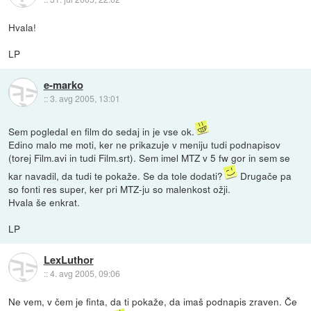
Hvala!
LP
e-marko
::
3. avg 2005, 13:01
Sem pogledal en film do sedaj in je vse ok.
Edino malo me moti, ker ne prikazuje v meniju tudi podnapisov
(torej Film.avi in tudi Film.srt). Sem imel MTZ v 5 fw gor in sem se
kar navadil, da tudi te pokaže. Se da tole dodati?
Drugače pa
so fonti res super, ker pri MTZ-ju so malenkost ožji.
Hvala še enkrat.
LP
LexLuthor
::
4. avg 2005, 09:06
Ne vem, v čem je finta, da ti pokaže, da imaš podnapis zraven. Če