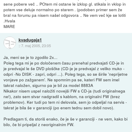
sene pobere več .. POtem mi ostane le izklop gl. stikala in vklop in
potem vse deluje normalno po starem . (podoben primer sem že
bral na forumu pa nisem našel odgovora .. Ne vem več kje se lotiti
.Hvala
MARE
kvadugaja1
::
7. maj 2005, 23:05
Ja, meni se je to zgodilo 2x...
Poleg tega mi je po določenem času prenehal predvajati CD-je in
je predvajal le še DVD ploščke (CD-je je predvajal z veliko muko -
odpri -No DISK - zapri, odpri ...). Poleg tega, so se širile 'neprijetne
vonjave po zažganem'. Ne spomnim pa se, kateri FW sem imel
takrat naložen, sigurno pa je bil za model 8883A
Nikakor nisem uspel naložiti novejši FW s CD-ja (tudi originalnega
ne!), zato sem stvar nadgradil s kablom, na originalni FW (brez
problemov). Ker tudi po tem ni delovala, sem jo odpeljal na servis -
takrat je bila še v garanciji (po enem tednu sem dobil novo).
Predlagam ti, da storiš enako, če je še v garanciji - ne vem, kako bi
bilo, če bi pripeljal z neoriginalnim FW.