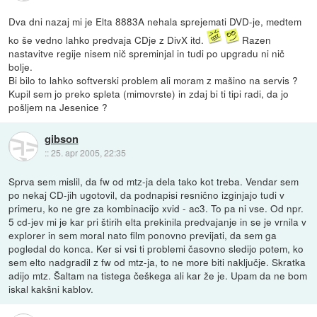
Dva dni nazaj mi je Elta 8883A nehala sprejemati DVD-je, medtem
ko še vedno lahko predvaja CDje z DivX itd.
Razen
nastavitve regije nisem nič spreminjal in tudi po upgradu ni nič
bolje.
Bi bilo to lahko softverski problem ali moram z mašino na servis ?
Kupil sem jo preko spleta (mimovrste) in zdaj bi ti tipi radi, da jo
pošljem na Jesenice ?
gibson
::
25. apr 2005, 22:35
Sprva sem mislil, da fw od mtz-ja dela tako kot treba. Vendar sem
po nekaj CD-jih ugotovil, da podnapisi resnično izginjajo tudi v
primeru, ko ne gre za kombinacijo xvid - ac3. To pa ni vse. Od npr.
5 cd-jev mi je kar pri štirih elta prekinila predvajanje in se je vrnila v
explorer in sem moral nato film ponovno previjati, da sem ga
pogledal do konca. Ker si vsi ti problemi časovno sledijo potem, ko
sem elto nadgradil z fw od mtz-ja, to ne more biti naključje. Skratka
adijo mtz. Šaltam na tistega češkega ali kar že je. Upam da ne bom
iskal kakšni kablov.