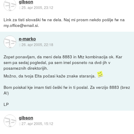
gibson
::
25. apr 2005, 23:12
Link za tisti slovaški fw ne dela. Naj mi prosm nekdo pošlje fw na
my.office@email.si.
e-marko
::
26. apr 2005, 22:18
Zopet ponavljam, da meni dela 8883 in Mtz kombinacija ok. Kar
sem pa sedaj pogledal, pa sem imel posneto na dvd-jih v
posameznih direktorijih.
Možno, da tvoja Elta počasi kaže znake staranja.
Bom poiskal kje imam tisti češki fw in ti poslal. Za verzijo 8883 (brez
A!)
LP
gibson
::
27. apr 2005, 15:12