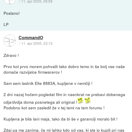
::
11. apr 2005, 09:58
Poslano!
LP
CommandO
::
11. apr 2005, 23:13
Zdravo !
Prvo kot prvo morem pohvalit tako dobro temo in še bolj vse naše
domače razvijalce firmwarerov !
Sam sem lastnik Elte 8883A, kupljene v nemčiji !
2 dni nazaj hočem pogledat film in naenkrat ne prebavi dobenega
cdja/dvdja doma posnetega ali original !
Podobno kot sem zasledil že v tej temi na tem forumu !
Kupljena je bila lani maja, tako da bi še v garanciji moralo bit !
Zdaj pa me zanima, če mi lahko kdo od vas, ki ste jo kupili pri nas