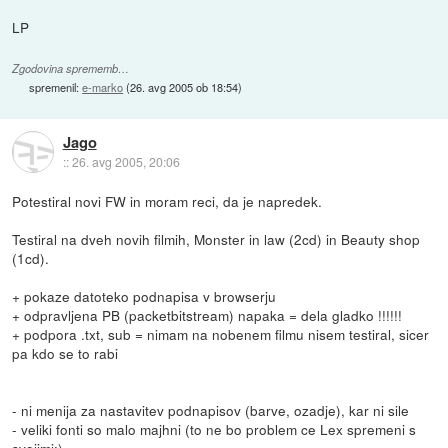
LP
Zgodovina sprememb…
spremenil:
e-marko
(
26. avg 2005 ob 18:54
)
Jago
::
26. avg 2005, 20:06
Potestiral novi FW in moram reci, da je napredek.
Testiral na dveh novih filmih, Monster in law (2cd) in Beauty shop
(1cd).
+ pokaze datoteko podnapisa v browserju
+ odpravljena PB (packetbitstream) napaka = dela gladko !!!!!!
+ podpora .txt, sub = nimam na nobenem filmu nisem testiral, sicer
pa kdo se to rabi
- ni menija za nastavitev podnapisov (barve, ozadje), kar ni sile
- veliki fonti so malo majhni (to ne bo problem ce Lex spremeni s