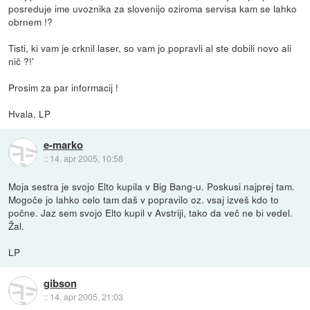
posreduje ime uvoznika za slovenijo oziroma servisa kam se lahko
obrnem !?
Tisti, ki vam je crknil laser, so vam jo popravli al ste dobili novo ali
nič ?!'
Prosim za par informacij !
Hvala, LP
e-marko
::
14. apr 2005, 10:58
Moja sestra je svojo Elto kupila v Big Bang-u. Poskusi najprej tam.
Mogoče jo lahko celo tam daš v popravilo oz. vsaj izveš kdo to
počne. Jaz sem svojo Elto kupil v Avstriji, tako da več ne bi vedel.
Žal.
LP
gibson
::
14. apr 2005, 21:03