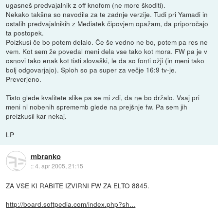
ugasneš predvajalnik z off knofom (ne more škoditi).
Nekako takšna so navodila za te zadnje verzije. Tudi pri Yamadi in
ostalih predvajalnikih z Mediatek čipovjem opažam, da priporočajo
ta postopek.
Poizkusi če bo potem delalo. Če še vedno ne bo, potem pa res ne
vem. Kot sem že povedal meni dela vse tako kot mora. FW pa je v
osnovi tako enak kot tisti slovaški, le da so fonti ožji (in meni tako
bolj odgovarjajo). Sploh so pa super za večje 16:9 tv-je.
Preverjeno.
Tisto glede kvalitete slike pa se mi zdi, da ne bo držalo. Vsaj pri
meni ni nobenih sprememb glede na prejšnje fw. Pa sem jih
preizkusil kar nekaj.
LP
mbranko
::
4. apr 2005, 21:15
ZA VSE KI RABITE IZVIRNI FW ZA ELTO 8845.
http://board.softpedia.com/index.php?sh...