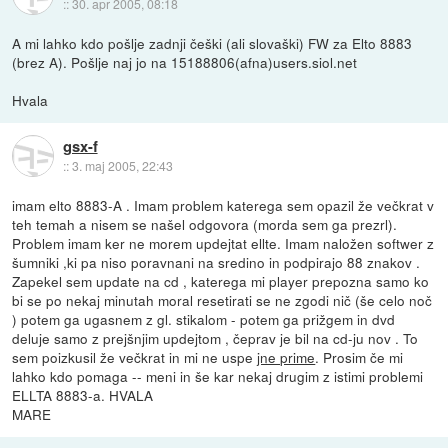
::
30. apr 2005, 08:18
A mi lahko kdo pošlje zadnji češki (ali slovaški) FW za Elto 8883
(brez A). Pošlje naj jo na 15188806(afna)users.siol.net
Hvala
gsx-f
::
3. maj 2005, 22:43
imam elto 8883-A . Imam problem katerega sem opazil že večkrat v
teh temah a nisem se našel odgovora (morda sem ga prezrl).
Problem imam ker ne morem updejtat ellte. Imam naložen softwer z
šumniki ,ki pa niso poravnani na sredino in podpirajo 88 znakov .
Zapekel sem update na cd , katerega mi player prepozna samo ko
bi se po nekaj minutah moral resetirati se ne zgodi nič (še celo noč
) potem ga ugasnem z gl. stikalom - potem ga prižgem in dvd
deluje samo z prejšnjim updejtom , čeprav je bil na cd-ju nov . To
sem poizkusil že večkrat in mi ne uspe
jne prime
. Prosim če mi
lahko kdo pomaga -- meni in še kar nekaj drugim z istimi problemi
ELLTA 8883-a. HVALA
MARE