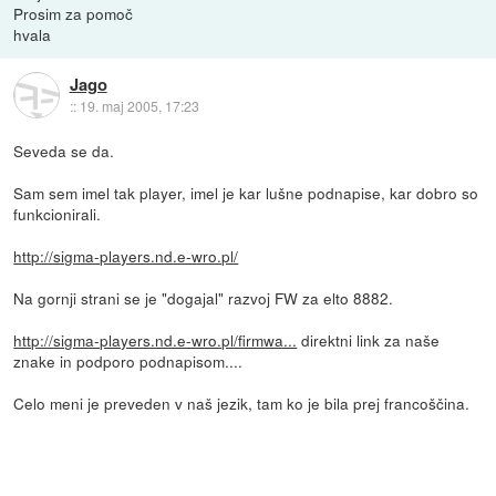
Prosim za pomoč
hvala
Jago
::
19. maj 2005, 17:23
Seveda se da.
Sam sem imel tak player, imel je kar lušne podnapise, kar dobro so
funkcionirali.
http://sigma-players.nd.e-wro.pl/
Na gornji strani se je "dogajal" razvoj FW za elto 8882.
http://sigma-players.nd.e-wro.pl/firmwa...
direktni link za naše
znake in podporo podnapisom....
Celo meni je preveden v naš jezik, tam ko je bila prej francoščina.