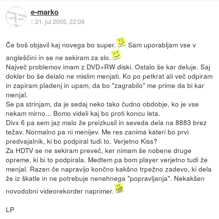
e-marko
::
21. jul 2005, 22:09
Če boš objavil kaj novega bo super.
Sam uporabljam vse v
angleščini in se ne sekiram za slo.
Največ problemov imam z DVD+RW diski. Ostalo še kar deluje. Saj
dokler bo še delalo ne mislim menjati. Ko po petkrat ali več odpiram
in zapiram pladenj in upam, da bo "zagrabilo" me prime da bi kar
menjal.
Se pa strinjam, da je sedaj neko tako čudno obdobje, ko je vse
nekam mirno... Bomo videli kaj bo proti koncu leta.
Divx 6 pa sem jaz malo že preizkusil in seveda dela na 8883 brez
težav. Normalno pa ni menijev. Me res zanima kateri bo prvi
predvajalnik, ki bo podpiral tudi to. Verjetno Kiss?
Za HDTV se ne sekiram preveč, ker nimam še nobene druge
opreme, ki bi to podpirala. Medtem pa bom player verjetno tudi že
menjal. Razen če napravijo končno kakšno trpežno zadevo, ki dela
že iz škatle in ne potrebuje nenehnega "popravljanja". Nekakšen
novodobni videorekorder naprimer.
LP