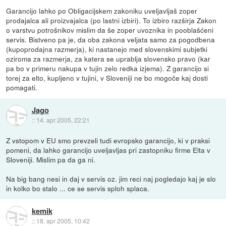
Garancijo lahko po Obligacijskem zakoniku uveljavljaš zoper
prodajalca ali proizvajalca (po lastni izbiri). To izbiro razširja Zakon
o varstvu potrošnikov mislim da še zoper uvoznika in pooblašćeni
servis. Bistveno pa je, da oba zakona veljata samo za pogodbena
(kupoprodajna razmerja), ki nastanejo med slovenskimi subjetki
oziroma za razmerja, za katera se uprablja slovensko pravo (kar
pa bo v primeru nakupa v tujin zelo redka izjema). Z garancijo si
torej za elto, kupljeno v tujini, v Sloveniji ne bo mogoče kaj dosti
pomagati.
Jago
::
14. apr 2005, 22:21
Z vstopom v EU smo prevzeli tudi evropsko garancijo, ki v praksi
pomeni, da lahko garancijo uveljavljas pri zastopniku firme Elta v
Sloveniji. Mislim pa da ga ni.
Na big bang nesi in daj v servis oz. jim reci naj pogledajo kaj je slo
in kolko bo stalo ... ce se servis sploh splaca.
kemik
::
18. apr 2005, 10:42