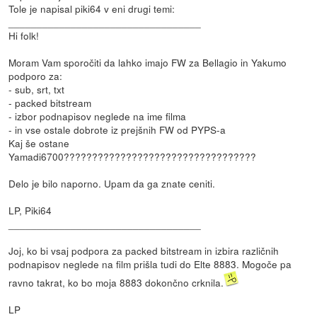
Tole je napisal piki64 v eni drugi temi:
__________________________________
Hi folk!
Moram Vam sporočiti da lahko imajo FW za Bellagio in Yakumo
podporo za:
- sub, srt, txt
- packed bitstream
- izbor podnapisov neglede na ime filma
- in vse ostale dobrote iz prejšnih FW od PYPS-a
Kaj še ostane
Yamadi6700??????????????????????????????????
Delo je bilo naporno. Upam da ga znate ceniti.
LP, Piki64
__________________________________
Joj, ko bi vsaj podpora za packed bitstream in izbira različnih
podnapisov neglede na film prišla tudi do Elte 8883. Mogoče pa
ravno takrat, ko bo moja 8883 dokončno crknila.
LP