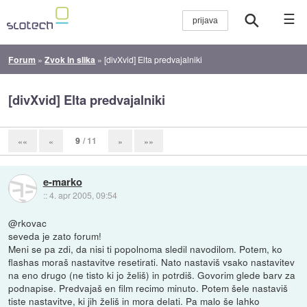
☰
Forum
»
Zvok in slika
»
[divXvid] Elta predvajalniki
[divXvid] Elta predvajalniki
9
/ 11
««
«
»
»»
e-marko
::
4. apr 2005, 09:54
@rkovac
seveda je zato forum!
Meni se pa zdi, da nisi ti popolnoma sledil navodilom. Potem, ko
flashas moraš nastavitve resetirati. Nato nastaviš vsako nastavitev
na eno drugo (ne tisto ki jo želiš) in potrdiš. Govorim glede barv za
podnapise. Predvajaš en film recimo minuto. Potem šele nastaviš
tiste nastavitve, ki jih želiš in mora delati. Pa malo še lahko