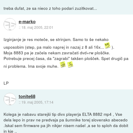
treba dufat, ze sa nieco z toho podari zuzitkovat...
e-marko
::
18. maj 2005, 22:01
Izginjanje je res moteče, se strinjam. Samo to še nekako
usposobim (step, pa malo naprej in nazaj z 8 ali 16x...
).
Moja 8883 pa je začela nekam zavračati dvd+rw ploščke.
Potrebuje precej časa, da "zagrabi" takšen plošček. Spet drugič pa
ni problema. Ima svoje muhe.
LP
tonite68
::
19. maj 2005, 17:14
Kolega je nabavu starejši tip divx playerja ELTA 8882 mp4 , Vse
dela lepo in prav ne predvaja pa šumnike torej slovensko abecedo
.Iskal sem firmware pa jih nikjer nisem našel ,a se to sploh da dobit
in kje ..