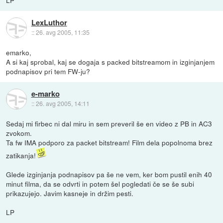
LP
LexLuthor
::
26. avg 2005, 11:35
emarko,
A si kaj sprobal, kaj se dogaja s packed bitstreamom in izginjanjem
podnapisov pri tem FW-ju?
e-marko
::
26. avg 2005, 14:11
Sedaj mi firbec ni dal miru in sem preveril še en video z PB in AC3
zvokom.
Ta fw IMA podporo za packet bitstream! Film dela popolnoma brez
zatikanja!
Glede izginjanja podnapisov pa še ne vem, ker bom pustil enih 40
minut filma, da se odvrti in potem šel pogledati če se še subi
prikazujejo. Javim kasneje in držim pesti.
LP