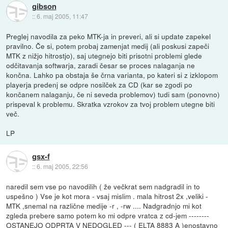
gibson
::
6. maj 2005, 11:47
Preglej navodila za peko MTK-ja in preveri, ali si update zapekel
pravilno. Če si, potem probaj zamenjat medij (ali poskusi zapeči
MTK z nižjo hitrostjo), saj utegnejo biti prisotni problemi glede
odčitavanja softwarja, zaradi česar se proces nalaganja ne
končna. Lahko pa obstaja še črna varianta, po kateri si z izklopom
playerja predenj se odpre nosilček za CD (kar se zgodi po
končanem nalaganju, če ni seveda problemov) tudi sam (ponovno)
prispeval k problemu. Skratka vzrokov za tvoj problem utegne biti
več.
LP
gsx-f
::
6. maj 2005, 22:56
naredil sem vse po navodilih ( že večkrat sem nadgradil in to
uspešno ) Vse je kot mora - vsaj mislim . mala hitrost 2x ,veliki -
MTK ,snemal na različne medije -r , -rw .... Nadgradnjo mi kot
zgleda prebere samo potem ko mi odpre vratca z cd-jem --------
OSTANEJO ODPRTA V NEDOGLED --- ( ELTA 8883 A )enostavno