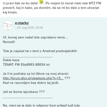
ni pravi itak ne bo delal
. Po mojem bi moral malo tale MTZ FW
preverit, kaj in kako, pa dvomim, da se mi bo dalo s tem ukvarjat
kaj kmalu.
e-marko
::
25. avg 2005, 22:06
Uf, komaj sem našel tole zaprašeno temo...
Novosti!
Tole je napisal tai v temi o Amstrad predvajalnikih:
__________________________
Dakle kaze
TEMAT: FW Elta8883-8883A txt
Je li to podrska za txt titlove na ovoj stranici
http://forum.divx.pl/viewtopic.php?t=15...
???
Kad ne razumijem bas dobro taj jezik.
Jeli se ikome isprobava ???
__________________________
No, meni se je dalo in odgovor bom prilepil tudi tule.