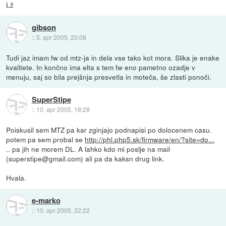
Lž
gibson
::
5. apr 2005, 20:08
Tudi jaz imam fw od mtz-ja in dela vse tako kot mora. Slika je enake
kvalitete. In končno ima elta s tem fw eno pametno ozadje v
menuju, saj so bila prejšnja presvetla in moteča, še zlasti ponoči.
SuperStipe
::
10. apr 2005, 18:28
Poiskusil sem MTZ pa kar zginjajo podnapisi po dolocenem casu.
potem pa sem probal se
http://phl.php5.sk/firmware/en/?site=do...
.. pa jih ne morem DL. A lahko kdo mi poslje na mail
(superstipe@gmail.com) ali pa da kaksn drug link.
Hvala.
e-marko
::
10. apr 2005, 22:22