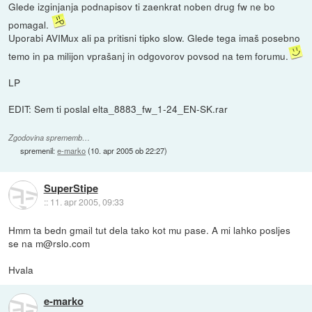
Glede izginjanja podnapisov ti zaenkrat noben drug fw ne bo
pomagal.
Uporabi AVIMux ali pa pritisni tipko slow. Glede tega imaš posebno
temo in pa milijon vprašanj in odgovorov povsod na tem forumu.
LP
EDIT: Sem ti poslal elta_8883_fw_1-24_EN-SK.rar
Zgodovina sprememb…
spremenil:
e-marko
(
10. apr 2005 ob 22:27
)
SuperStipe
::
11. apr 2005, 09:33
Hmm ta bedn gmail tut dela tako kot mu pase. A mi lahko posljes
se na m@rslo.com
Hvala
e-marko