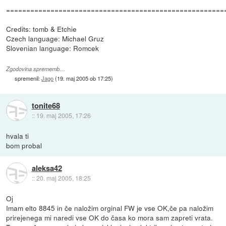
======================================================
Credits: tomb & Etchie
Czech language: Michael Gruz
Slovenian language: Romcek
Zgodovina sprememb…
spremenil:
Jago
(
19. maj 2005 ob 17:25
)
tonite68
::
19. maj 2005, 17:26
hvala ti
bom probal
aleksa42
::
20. maj 2005, 18:25
Oj
Imam elto 8845 in če naložim orginal FW je vse OK,če pa naložim
prirejenega mi naredi vse OK do časa ko mora sam zapreti vrata.