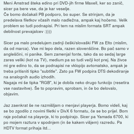
Meni Amstrad šteka edino pri DVD-jih firme Maxell, ker so zanič,
sicer pa bere vse, da je kar veselje.
Če bomo dočakali PB podporo, bo super. Se strinjam, da je
predelava filetkov včasih malo nadležna, ampak kaj hočemo. Velik
problem so tudi podnapisi. Pri tem na mislim formata SRT ampak
debilnost prevajalcev :))))
Sicer pa malo predelujem zadnji češki/slovaški FW za Elto (mislim,
da od marca). Vse mi lepo dela, razen slovenščine. Bo pač samo v
angleščini, ni panike. Sem zamenjal fonte, tako da so sedaj large
zares veliki (kot na TV), medium pa so tudi večji kot prej. Na živce
mi gre edino to, da se podnapisi ne vklopijo avtomatsko, ampak je
treba pritisniti tipko "subtitle". Zato pa FW podpira DTS dekodiranje
na analognih audio izhodih.
Nagaja mi še tipka "RGB", ki je dobila neko drugo funkcijo (resetira
vse nastavitve). Še to popravim, sprobam, in če bo delovalo,
objavim.
Jaz zaenkrat še ne razmišljam o menjavi playerja. Bomo videli, kaj
se bo zgodilo z novimi filetki v DivX 6 formatu, če se bo prijel. Bom
raje počakal na playerje, ki to podpirajo. Sicer pa Yamada 6700, ki
po mojem raztura v spodnjem (in še kakem višjem) razredu. Pa
HDTV format prihaja itd...