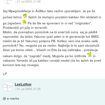
::
21. jul 2005, 21:08
Saj Mpegmodifierja in AviMux tako vedno uporabljam. Je pa že
počasi tečno.
Sploh če slučajno pozabim kakšen film obdelati in
ga zapečem.
Pa še file se spremeni in ni več "originalen".
Problemčič pri p2p in torrentih.
Mislim, da premajhen pomnilnik ne bi smel biti ovira, saj je piki64
napovedal, da lahko Yakumo (pač eden iz te generacije kot 8883,
mislim da je bil Yakumo) podpira PB. Kolikor vem ima eneko velik
pomnilnik? No, mogoče pa se motim. Najbolje bi to sam obrazložil.
Sicer pa bomo videli... Včasih mi Elta že kaj zaštrajka - potrebuje
nekam dolgo, da "zagrabi" medij. Mogoče pa bo izdihnila
in
nabavim Yamado ali pa kakšen novejši model (če bo sploh še pred
koncem leta kaj novega).
LP
LexLuthor
::
21. jul 2005, 21:35
@ e-marko