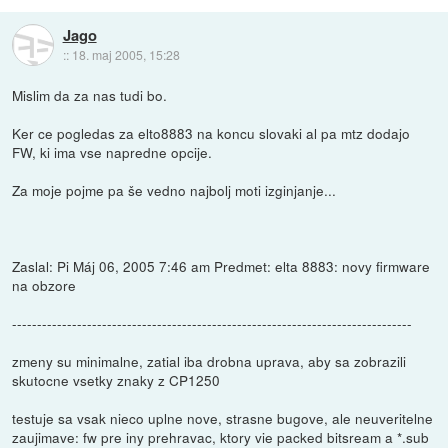
Jago
::
18. maj 2005, 15:28
Mislim da za nas tudi bo.
Ker ce pogledas za elto8883 na koncu slovaki al pa mtz dodajo
FW, ki ima vse napredne opcije.
Za moje pojme pa še vedno najbolj moti izginjanje...
Zaslal: Pi Máj 06, 2005 7:46 am Predmet: elta 8883: novy firmware
na obzore
--------------------------------------------------------------------------------
zmeny su minimalne, zatial iba drobna uprava, aby sa zobrazili
skutocne vsetky znaky z CP1250
testuje sa vsak nieco uplne nove, strasne bugove, ale neuveritelne
zaujimave: fw pre iny prehravac, ktory vie packed bitsream a *.sub