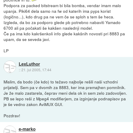
Podpora za packed bitstream bi bila bomba, vendar imam malo
upanja. Piki64 dela samo na fw od katerih ima pyps korist
(logično...), kdo drug pa ne vem če se sploh s tem še heca.
Izgleda, da bo za podporo glede pb potrebno nabaviti Yamado
6700 ali pa počakati še kakšen naslednji model.
Če pa ima kdo kakršenkoli info glede kakšnih novosti pri 8883 pa
upam, da se seveda javi.
LP
LexLuthor
::
21. jul 2005, 17:44
Mislim, da bodo (če kdo) to težavo najbolje rešili naši vzhodni
prijatelji. Sem pa v dvomih za 8883, ker ima premajhen pomnilnik.
Je že malo zastarela, čeprav meni dela ok in sem zelo zadovoljen.
PB se lepo reši z Mpeg4 modifierjem, za izginjanje podnapisov pa
je še vedno zakon AviMUX GUI.
Pozdrav!
e-marko