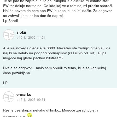
Te se pač ne zaprejo in ko ga izklopim iz elektrike mi ostane stari
FW ter deluje normalno. Če kdo kaj ve o tem naj mi prosim sporoči.
Naj še povem da sem oba FW-ja zapekel na isti način. Za odgovor
se zahvaljujem ter lep dan še naprej.
Lp Sandi
slokii
::
10. jul 2005, 11:51
A je kaj novega glede elte 8883. Nekateri ste zadnjič omenjali, da
naj bi se delalo na podpori podnapisov (različnih od .srt), ali pa
mogoče kaj glede packed bitstream?
Hvala za odgovor... malo sem obudil to temo, ki je že kar nekaj
časa pozabljena.
LP
e-marko
::
17. jul 2005, 09:34
Res je vse skupaj nekako utihnilo... Mogoče zaradi poletja,
počitnice in to.