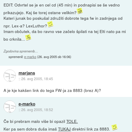
EDIT: Odvrtel se je en cel cd (45 min) in podnapisi se še vedno
prikazujejo. Kaj še torej ostane velikim?
Kateri junak bo poskušal združiti dobrote tega fw in zadnjega od
npr. Lex-a? LexLuthor?
Imam občutek, da bo ravno vse začelo špilati na tej Elti nato pa mi
bo crknila...
Zgodovina sprememb…
spremenil:
e-marko
(
26. avg 2005 ob 16:06
)
marjans
::
26. avg 2005, 18:45
A je kje kakšen link do tega FW-ja za 8883 (brez A)?
e-marko
::
26. avg 2005, 18:52
Če bi prebram malo više bi opazil
TOLE.
Ker pa sem dobra duša imaš
TUKAJ
direktni link za 8883.