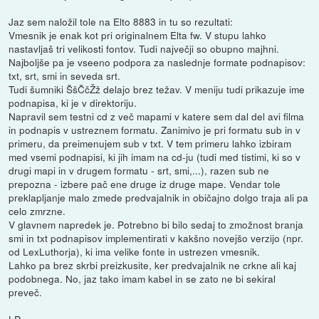
Jaz sem naložil tole na Elto 8883 in tu so rezultati:
Vmesnik je enak kot pri originalnem Elta fw. V stupu lahko
nastavljaš tri velikosti fontov. Tudi največji so obupno majhni.
Najboljše pa je vseeno podpora za naslednje formate podnapisov:
txt, srt, smi in seveda srt.
Tudi šumniki ŠšČčŽž delajo brez težav. V meniju tudi prikazuje ime
podnapisa, ki je v direktoriju.
Napravil sem testni cd z več mapami v katere sem dal del avi filma
in podnapis v ustreznem formatu. Zanimivo je pri formatu sub in v
primeru, da preimenujem sub v txt. V tem primeru lahko izbiram
med vsemi podnapisi, ki jih imam na cd-ju (tudi med tistimi, ki so v
drugi mapi in v drugem formatu - srt, smi,...), razen sub ne
prepozna - izbere pač ene druge iz druge mape. Vendar tole
preklapljanje malo zmede predvajalnik in običajno dolgo traja ali pa
celo zmrzne.
V glavnem napredek je. Potrebno bi bilo sedaj to zmožnost branja
smi in txt podnapisov implementirati v kakšno novejšo verzijo (npr.
od LexLuthorja), ki ima velike fonte in ustrezen vmesnik.
Lahko pa brez skrbi preizkusite, ker predvajalnik ne crkne ali kaj
podobnega. No, jaz tako imam kabel in se zato ne bi sekiral
preveč.