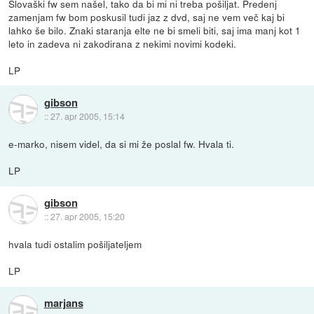
Slovaški fw sem našel, tako da bi mi ni treba pošiljat. Predenj
zamenjam fw bom poskusil tudi jaz z dvd, saj ne vem več kaj bi
lahko še bilo. Znaki staranja elte ne bi smeli biti, saj ima manj kot 1
leto in zadeva ni zakodirana z nekimi novimi kodeki.
LP
gibson
::
27. apr 2005, 15:14
e-marko, nisem videl, da si mi že poslal fw. Hvala ti.
LP
gibson
::
27. apr 2005, 15:20
hvala tudi ostalim pošiljateljem
LP
marjans