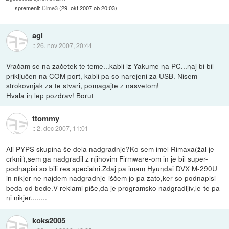
spremenil:
Cime3
(
29. okt 2007 ob 20:03
)
agi
::
26. nov 2007, 20:44
Vračam se na začetek te teme...kabli iz Yakume na PC...naj bi bil
priključen na COM port, kabli pa so narejeni za USB. Nisem
strokovnjak za te stvari, pomagajte z nasvetom!
Hvala in lep pozdrav! Borut
ttommy
::
2. dec 2007, 11:01
Ali PYPS skupina še dela nadgradnje?Ko sem imel Rimaxa(žal je
crknil),sem ga nadgradil z njihovim Firmware-om in je bil super-
podnapisi so bili res specialni.Zdaj pa imam Hyundai DVX M-290U
in nikjer ne najdem nadgradnje-iščem jo pa zato,ker so podnapisi
beda od bede.V reklami piše,da je programsko nadgradljiv,le-te pa
ni nikjer........
koks2005