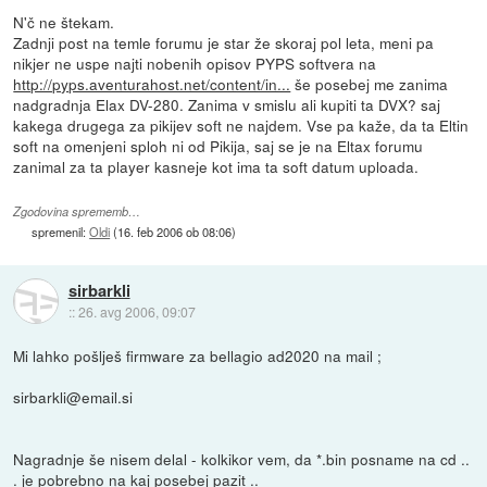
N'č ne štekam.
Zadnji post na temle forumu je star že skoraj pol leta, meni pa
nikjer ne uspe najti nobenih opisov PYPS softvera na
http://pyps.aventurahost.net/content/in...
še posebej me zanima
nadgradnja Elax DV-280. Zanima v smislu ali kupiti ta DVX? saj
kakega drugega za pikijev soft ne najdem. Vse pa kaže, da ta Eltin
soft na omenjeni sploh ni od Pikija, saj se je na Eltax forumu
zanimal za ta player kasneje kot ima ta soft datum uploada.
Zgodovina sprememb…
spremenil:
Oldi
(
16. feb 2006 ob 08:06
)
sirbarkli
::
26. avg 2006, 09:07
Mi lahko pošlješ firmware za bellagio ad2020 na mail ;
sirbarkli@email.si
Nagradnje še nisem delal - kolkikor vem, da *.bin posname na cd ..
. je pobrebno na kaj posebej pazit ..