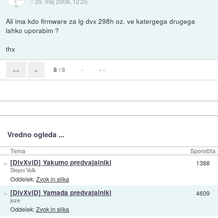
::
29. maj 2008, 12:25
Ali ima kdo firmware za lg dvx 298h oz. ve katergega drugega
lahko uporabim ?
thx
8
/ 8
»
»»
««
«
Vredno ogleda ...
Tema
Sporočila
»
[DivXviD] Yakumo predvajalniki
1388
Stepni Volk
Oddelek:
Zvok in slika
»
[DivXviD] Yamada predvajalniki
4609
joze
Oddelek:
Zvok in slika