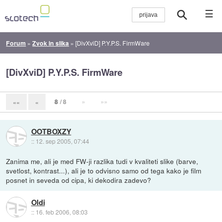
☰
Forum
»
Zvok in slika
»
[DivXviD] P.Y.P.S. FirmWare
[DivXviD] P.Y.P.S. FirmWare
8
/ 8
»
»»
««
«
OOTBOXZY
::
12. sep 2005, 07:44
Zanima me, ali je med FW-ji razlika tudi v kvaliteti slike (barve,
svetlost, kontrast...), ali je to odvisno samo od tega kako je film
posnet in seveda od cipa, ki dekodira zadevo?
Oldi
::
16. feb 2006, 08:03