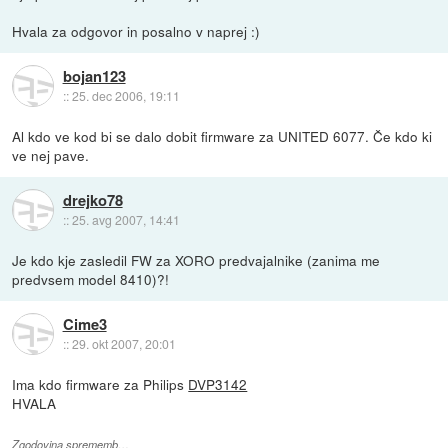
Hvala za odgovor in posalno v naprej :)
bojan123
::
25. dec 2006, 19:11
Al kdo ve kod bi se dalo dobit firmware za UNITED 6077. Če kdo ki
ve nej pave.
drejko78
::
25. avg 2007, 14:41
Je kdo kje zasledil FW za XORO predvajalnike (zanima me
predvsem model 8410)?!
Cime3
::
29. okt 2007, 20:01
Ima kdo firmware za Philips
DVP3142
HVALA
Zgodovina sprememb…