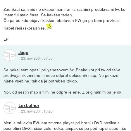
Zaenkrat sam nič ne eksperimentiram z raznimi predelavami fw, ker
imam ful malo časa. Še kakšen teden...
Če pa bo kdo objavil kakšen obetaven FW ga pa bom preizkusil.
Kabel reši (skoraj) vse.
LP
Jago
::
23. nov 2004, 07:50
Še nekaj sem opazil pri yanezovem fw. Enako kot pri fw od tai-a
predvajalnik zmrzne in noce odpret dolocenih map. Ne pokaze
njene vsebine, tak da je potreben izklop.
Npr. od šestih map s filmi ne odpre le ene. Z originalnim pa je ok.
LexLuthor
::
23. nov 2004, 10:26
Meni s tai-jevim FW-jem zmrzne player pri branju DVD nosilca s
posnetimi DivXi, sicer zelo redko, ampak so pa podnapisi super, še