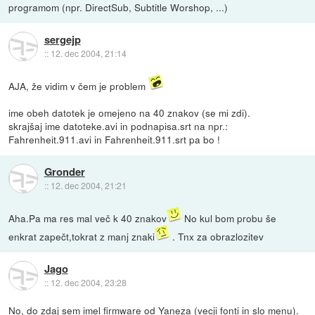
programom (npr. DirectSub, Subtitle Worshop, ...)
sergejp
::
12. dec 2004, 21:14
AJA, že vidim v čem je problem
ime obeh datotek je omejeno na 40 znakov (se mi zdi).
skrajšaj ime datoteke.avi in podnapisa.srt na npr.:
Fahrenheit.911.avi in Fahrenheit.911.srt pa bo !
Gronder
::
12. dec 2004, 21:21
Aha.Pa ma res mal več k 40 znakov
No kul bom probu še
enkrat zapečt,tokrat z manj znaki
. Tnx za obrazlozitev
Jago
::
12. dec 2004, 23:28
No, do zdaj sem imel firmware od Yaneza (vecji fonti in slo menu).