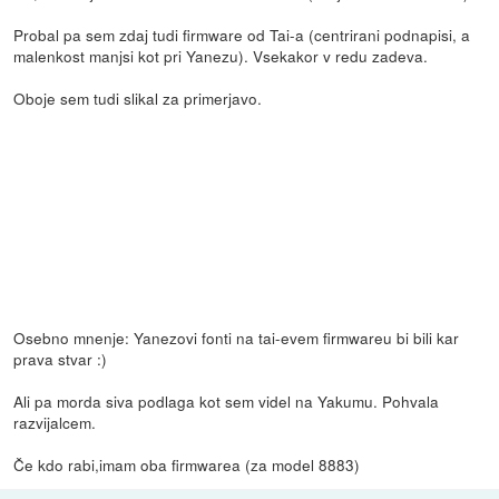
Probal pa sem zdaj tudi firmware od Tai-a (centrirani podnapisi, a
malenkost manjsi kot pri Yanezu). Vsekakor v redu zadeva.
Oboje sem tudi slikal za primerjavo.
Osebno mnenje: Yanezovi fonti na tai-evem firmwareu bi bili kar
prava stvar :)
Ali pa morda siva podlaga kot sem videl na Yakumu. Pohvala
razvijalcem.
Če kdo rabi,imam oba firmwarea (za model 8883)