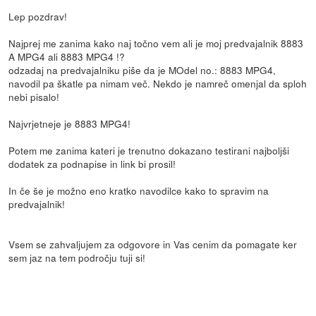
Lep pozdrav!
Najprej me zanima kako naj točno vem ali je moj predvajalnik 8883
A MPG4 ali 8883 MPG4 !?
odzadaj na predvajalniku piše da je MOdel no.: 8883 MPG4,
navodil pa škatle pa nimam več. Nekdo je namreč omenjal da sploh
nebi pisalo!
Najvrjetneje je 8883 MPG4!
Potem me zanima kateri je trenutno dokazano testirani najboljši
dodatek za podnapise in link bi prosil!
In če še je možno eno kratko navodilce kako to spravim na
predvajalnik!
Vsem se zahvaljujem za odgovore in Vas cenim da pomagate ker
sem jaz na tem področju tuji si!