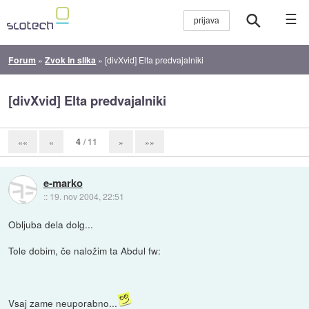
☰
Forum
»
Zvok in slika
»
[divXvid] Elta predvajalniki
[divXvid] Elta predvajalniki
4
/ 11
««
«
»
»»
e-marko
::
19. nov 2004, 22:51
Obljuba dela dolg...
Tole dobim, če naložim ta Abdul fw:
Vsaj zame neuporabno...