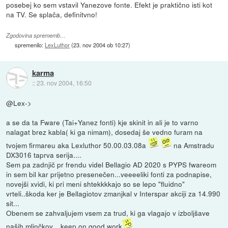
posebej ko sem vstavil Yanezove fonte. Efekt je praktično isti kot
na TV. Se splača, definitvno!
Zgodovina sprememb…
spremenilo:
LexLuthor
(
23. nov 2004 ob 10:27
)
karma
::
23. nov 2004, 16:50
@Lex->
a se da ta Fware (Tai+Yanez fonti) kje skinit in ali je to varno
nalagat brez kabla( ki ga nimam), dosedaj še vedno furam na
tvojem firmareu aka Lexluthor 50.00.03.08a
na Amstradu
DX3016 taprva serija....
Sem pa zadnjič pr frendu videl Bellagio AD 2020 s PYPS fwareom
in sem bil kar prijetno presenečen...veeeeliki fonti za podnapise,
novejši xvidi, ki pri meni shtekkkkajo so se lepo "fluidno"
vrteli..škoda ker je Bellagiotov zmanjkal v Interspar akciji za 14.990
sit...
Obenem se zahvaljujem vsem za trud, ki ga vlagajo v izboljšave
naših mlinčkov....keep on good work