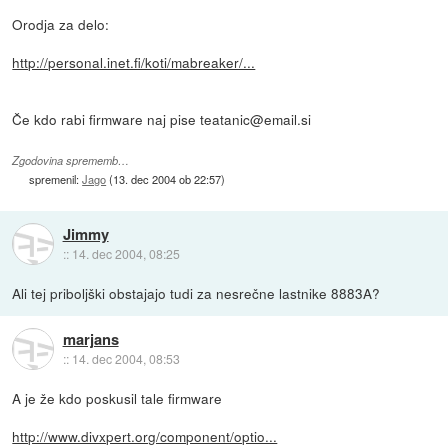
Orodja za delo:
http://personal.inet.fi/koti/mabreaker/...
Če kdo rabi firmware naj pise teatanic@email.si
Zgodovina sprememb…
spremenil:
Jago
(
13. dec 2004 ob 22:57
)
Jimmy
::
14. dec 2004, 08:25
Ali tej priboljški obstajajo tudi za nesrečne lastnike 8883A?
marjans
::
14. dec 2004, 08:53
A je že kdo poskusil tale firmware
http://www.divxpert.org/component/optio...