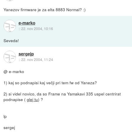
Yanezov firmware je za elta 8883 Normal? :)
e-marko
::
22. nov 2004, 10:16
Seveda!
sergejp
::
22. nov 2004, 11:24
@ e-marko
1) kaj so podnapisi kaj večji pri tem fw od Yaneza?
2) si videl novico, da so Frame na Yamakavi 335 uspel centrirat
podnapise (
glej tu
) ?
lp
sergej