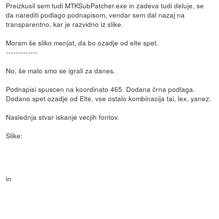
Preizkusil sem tudi MTKSubPatcher.exe in zadeva tudi deluje, se
da narediti podlago podnapisom, vendar sem dal nazaj na
transparentno, kar je razvidno iz slike.
Moram še sliko menjat, da bo ozadje od elte spet.
-------------
No, še malo smo se igrali za danes.
Podnapisi spuscen na koordinato 465. Dodana črna podlaga.
Dodano spet ozadje od Elte, vse ostalo kombinacija tai, lex, yanez.
Naslednja stvar iskanje vecjih fontov.
Slike:
in