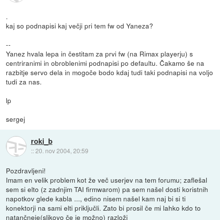
.
kaj so podnapisi kaj večji pri tem fw od Yaneza?
--
Yanez hvala lepa in čestitam za prvi fw (na Rimax playerju) s
centriranimi in obroblenimi podnapisi po defaultu. Čakamo še na
razbitje servo dela in mogoče bodo kdaj tudi taki podnapisi na voljo
tudi za nas.
lp
sergej
roki_b
::
20. nov 2004, 20:59
Pozdravljeni!
Imam en velik problem kot že več userjev na tem forumu; zaflešal
sem si elto (z zadnjim TAI firmwarom) pa sem našel dosti koristnih
napotkov glede kabla ..., edino nisem našel kam naj bi si ti
konektorji na sami elti priključli. Zato bi prosil če mi lahko kdo to
natančneje(slikovo če je možno) razloži