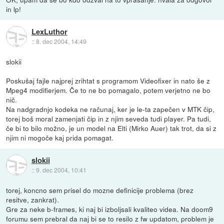
in lp!
LexLuthor
::
8. dec 2004, 14:49
slokii
Poskušaj fajle najprej zrihtat s programom Videofixer in nato še z
Mpeg4 modifierjem. Če to ne bo pomagalo, potem verjetno ne bo
nič.
Na nadgradnjo kodeka ne računaj, ker je le-ta zapečen v MTK čip,
torej boš moral zamenjati čip in z njim seveda tudi player. Pa tudi,
če bi to bilo možno, je un model na Elti (Mirko Auer) tak trot, da si z
njim ni mogoče kaj prida pomagat.
slokii
::
9. dec 2004, 10:41
torej, koncno sem prisel do mozne definicije problema (brez
resitve, zankrat).
Gre za neke b-frames, ki naj bi izboljsali kvaliteo videa. Na doom9
forumu sem prebral da naj bi se to resilo z fw updatom, problem je