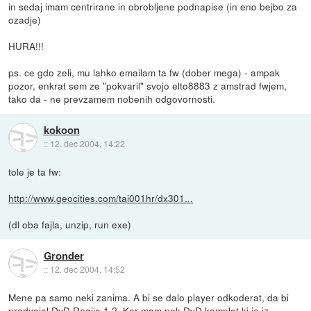
in sedaj imam centrirane in obrobljene podnapise (in eno bejbo za
ozadje)
HURA!!!
ps. ce gdo zeli, mu lahko emailam ta fw (dober mega) - ampak
pozor, enkrat sem ze "pokvaril" svojo elto8883 z amstrad fwjem,
tako da - ne prevzamem nobenih odgovornosti.
kokoon
::
12. dec 2004, 14:22
tole je ta fw:
http://www.geocities.com/tai001hr/dx301...
(dl oba fajla, unzip, run exe)
Gronder
::
12. dec 2004, 14:52
Mene pa samo neki zanima. A bi se dalo player odkoderat, da bi
predvajal DvD Regije 1,2. Ker mam nek DvD komplet,ki je iz