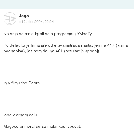
Jago
::
13. dec 2004, 22:24
No smo se malo igrali se s programom YModify.
Po defaultu je firmware od elte/amstrada nastavljen na 417 (višina
podnapisa), jaz sem dal na 461 (rezultat je spodaj).
in v filmu the Doors
lepo v crnem delu.
Mogoce bi moral se za malenkost spustit.