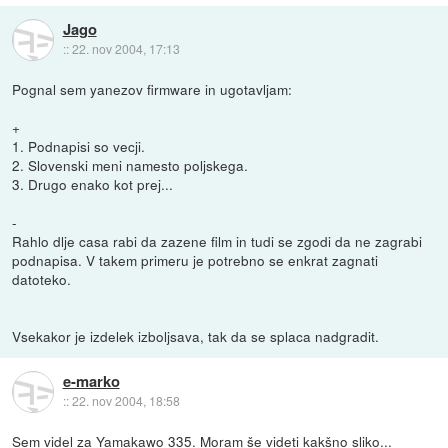
Jago
::
22. nov 2004, 17:13
Pognal sem yanezov firmware in ugotavljam:
+
1. Podnapisi so vecji.
2. Slovenski meni namesto poljskega.
3. Drugo enako kot prej...
-
Rahlo dlje casa rabi da zazene film in tudi se zgodi da ne zagrabi
podnapisa. V takem primeru je potrebno se enkrat zagnati
datoteko.
Vsekakor je izdelek izboljsava, tak da se splaca nadgradit.
e-marko
::
22. nov 2004, 18:58
Sem videl za Yamakawo 335. Moram še videti kakšno sliko...