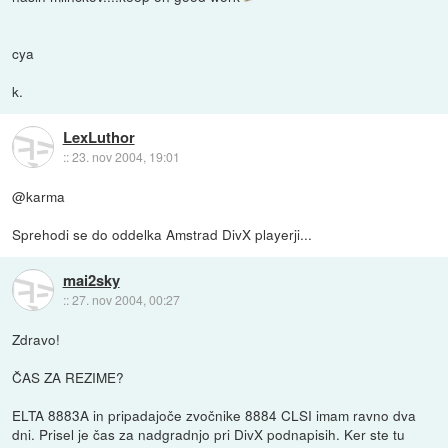
cya
k.
LexLuthor
::
23. nov 2004, 19:01
@karma
Sprehodi se do oddelka Amstrad DivX playerji...
mai2sky
::
27. nov 2004, 00:27
Zdravo!
ČAS ZA REZIME?
ELTA 8883A in pripadajoče zvočnike 8884 CLSI imam ravno dva
dni. Prisel je čas za nadgradnjo pri DivX podnapisih. Ker ste tu