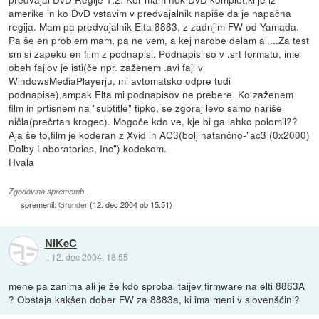
amerike in ko DvD vstavim v predvajalnik napiše da je napačna
regija. Mam pa predvajalnik Elta 8883, z zadnjim FW od Yamada.
Pa še en problem mam, pa ne vem, a kej narobe delam al....Za test
sm si zapeku en film z podnapisi. Podnapisi so v .srt formatu, ime
obeh fajlov je isti(če npr. zaženem .avi fajl v
WindowsMediaPlayerju, mi avtomatsko odpre tudi
podnapise),ampak Elta mi podnapisov ne prebere. Ko zaženem
film in prtisnem na "subtitle" tipko, se zgoraj levo samo nariše
ničla(prečrtan krogec). Mogoče kdo ve, kje bi ga lahko polomil??
Aja še to,film je koderan z Xvid in AC3(bolj natančno-"ac3 (0x2000)
Dolby Laboratories, Inc") kodekom.
Hvala
Zgodovina sprememb…
spremenil:
Gronder
(
12. dec 2004 ob 15:51
)
NiKeC
::
12. dec 2004, 18:55
mene pa zanima ali je že kdo sprobal taijev firmware na elti 8883A
? Obstaja kakšen dober FW za 8883a, ki ima meni v slovenščini?