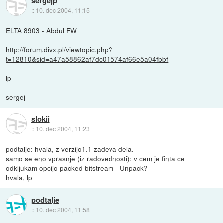
sergejp
::
10. dec 2004, 11:15
ELTA 8903 - Abdul FW
http://forum.divx.pl/viewtopic.php?
t=12810&sid=a47a58862af7dc01574af66e5a04fbbf
lp
sergej
slokii
::
10. dec 2004, 11:23
podtalje: hvala, z verzijo1.1 zadeva dela.
samo se eno vprasnje (iz radovednosti): v cem je finta ce
odkljukam opcijo packed bitstream - Unpack?
hvala, lp
podtalje
::
10. dec 2004, 11:58