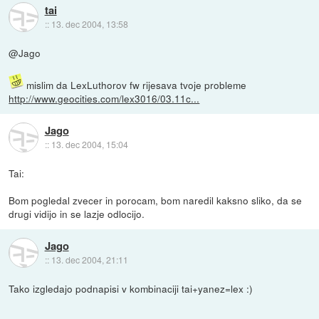
tai
::
13. dec 2004, 13:58
@Jago
mislim da LexLuthorov fw rijesava tvoje probleme
http://www.geocities.com/lex3016/03.11c...
Jago
::
13. dec 2004, 15:04
Tai:
Bom pogledal zvecer in porocam, bom naredil kaksno sliko, da se
drugi vidijo in se lazje odlocijo.
Jago
::
13. dec 2004, 21:11
Tako izgledajo podnapisi v kombinaciji tai+yanez=lex :)