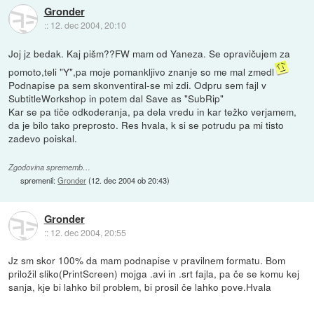
Gronder
::
12. dec 2004, 20:10
Joj jz bedak. Kaj pišm??FW mam od Yaneza. Se opravičujem za
pomoto,teli "Y",pa moje pomankljivo znanje so me mal zmedl
Podnapise pa sem skonventiral-se mi zdi. Odpru sem fajl v
SubtitleWorkshop in potem dal Save as "SubRip"
Kar se pa tiče odkoderanja, pa dela vredu in kar težko verjamem,
da je bilo tako preprosto. Res hvala, k si se potrudu pa mi tisto
zadevo poiskal.
Zgodovina sprememb…
spremenil:
Gronder
(
12. dec 2004 ob 20:43
)
Gronder
::
12. dec 2004, 20:55
Jz sm skor 100% da mam podnapise v pravilnem formatu. Bom
priložil sliko(PrintScreen) mojga .avi in .srt fajla, pa če se komu kej
sanja, kje bi lahko bil problem, bi prosil če lahko pove.Hvala