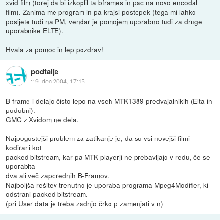
xvid film (torej da bi izkoplil ta bframes in pac na novo encodal
film). Zanima me program in pa krajsi postopek (tega mi lahko
posljete tudi na PM, vendar je pomojem uporabno tudi za druge
uporabnike ELTE).
Hvala za pomoc in lep pozdrav!
podtalje
::
9. dec 2004, 17:15
B frame-i delajo čisto lepo na vseh MTK1389 predvajalnikih (Elta in
podobni).
GMC z Xvidom ne dela.
Najpogostejši problem za zatikanje je, da so vsi novejši filmi
kodirani kot
packed bitstream, kar pa MTK playerji ne prebavljajo v redu, če se
uporabita
dva ali več zaporednih B-Framov.
Najboljša rešitev trenutno je uporaba programa Mpeg4Modifier, ki
odstrani packed bitstream.
(pri User data je treba zadnjo črko p zamenjati v n)