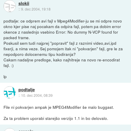
slokii
::
9. dec 2004, 19:18
podtalje: ce odprem avi fajl v Mpeg4Modifier-ju se mi odpre novo
okno kjer pise naj pocakam da odpira fajl, potem pa dobim error
okence z naslednjo vsebino Error: No dummy N-VCP found for
packed frame.
Poskusil sem tudi najprej "popravit" fajl z raznimi video,avi,ipd
fixerji, a nima veze. Sej pomojem itak ni "pokvarjen" fajl, gre le za
nepodporo dolocenemu tipu kodiranja?
Cakam nadaljne predloge, kako najhitreje na novo re-encodirat
fajl. :)
lp
podtalje
::
10. dec 2004, 08:39
File ni pokvarjen ampak je MPEG4Modifier še malo buggast.
Za ta problem uporabi starejšo verzijo 1.1 in bo delovalo.