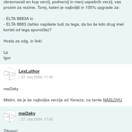
obravnavali en kup verzij, podverzij in manj uspešnih verzij, vas
prosim za rezime. Torej, kateri je najboljši in 100% upgrade za:
- ELTA 8883A in
- ELTA 8883 (lahko napišete tudi za tega, da bo še kdo drug imel
koristi od tega sporočila)?
Hvala za odg. in link!
Lp
Igor
LexLuthor
::
27. nov 2004, 11:45
mai2sky
Mislim, da je še najboljša verzija od Yaneza, na temle
NASLOVU
mai2sky
::
27. nov 2004, 17:43
Zdravo!