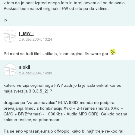
v tem da je post izpred enega leta in torej nevem ali bo delovalo.
Poskusil bom nalozit originalni FW od elte pa da vidimo.
lp
[_MW_]
::
9. dec 2004, 13:24
Pri meni se tudi filmi zatikajo, imam orginal firmware gor
slokii
::
9. dec 2004, 14:03
katero verzijo orginalnega FW? zadnjo ki je izsla enkrat konec
maja (verzija 3.0.3.5_2) ?
drugace pa "za poznavalce" ELTA 8883 menda ne podpira
prevajanja filmov s kombinacijo Xvid + B-Frames (morda XVid +
GMC + BF(Bframes) - 1000Kbs - Audio MP3 CBR). Ce kdo pozna
kaksno resitev, se priporocam.
Pa se eno vprasanje,malo off-topic, kako bi najhitreje re-kodiral