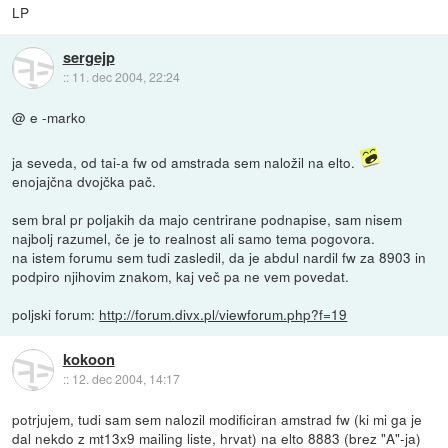
LP
sergejp
::
11. dec 2004, 22:24
@ e -marko
ja seveda, od tai-a fw od amstrada sem naložil na elto.
enojajčna dvojčka pač.
sem bral pr poljakih da majo centrirane podnapise, sam nisem
najbolj razumel, če je to realnost ali samo tema pogovora.
na istem forumu sem tudi zasledil, da je abdul nardil fw za 8903 in
podpiro njihovim znakom, kaj več pa ne vem povedat.
poljski forum:
http://forum.divx.pl/viewforum.php?f=19
kokoon
::
12. dec 2004, 14:17
potrjujem, tudi sam sem nalozil modificiran amstrad fw (ki mi ga je
dal nekdo z mt13x9 mailing liste, hrvat) na elto 8883 (brez "A"-ja)