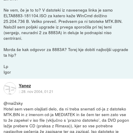
Ne vem, če je to to? V datoteki iz naveenega linka je samo
ELTA8883-181104.ISO za katero kaže WInCmd dolžino
25.204.736 B. Veliko preveč. Predvsem pa ni tatoteke MTK.BIN.
Naložil sem poljski upgrade iz prvega sporočila pri tej temi
(sergejp, neuradni 2 za 8883A) in deluje le podnapisi niso
centrirani.
Morda še kak odgovor za 8883A? Torej kje dobiti najboljši upgrade
ta hip?
Lp
Igor
Yanez
::
28. nov 2004, 01:21
@mai2sky
Hotel sem vsem olajšati delo, da ni treba snemati cd-ja z datoteko
MTK.BIN in z imenom cd-ja MEDIATEK in še čem ter sem zato vse
to že zapekel v iso file (vključno s 'prazno datoteko', da DVD pogon
lažje prebere CD (praksa z Rimaxa)), kjer so vse potrebne
nastavitve pečenja že zapisane ter ga zazipal. Iso datoteko je