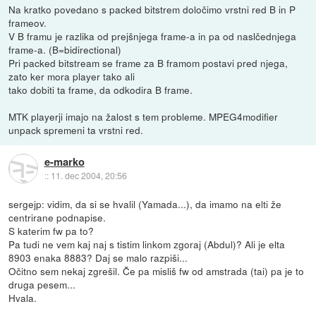
Na kratko povedano s packed bitstrem določimo vrstni red B in P
frameov.
V B framu je razlika od prejšnjega frame-a in pa od naslčednjega
frame-a. (B=bidirectional)
Pri packed bitstream se frame za B framom postavi pred njega,
zato ker mora player tako ali
tako dobiti ta frame, da odkodira B frame.
MTK playerji imajo na žalost s tem probleme. MPEG4modifier
unpack spremeni ta vrstni red.
e-marko
::
11. dec 2004, 20:56
sergejp: vidim, da si se hvalil (Yamada...), da imamo na elti že
centrirane podnapise.
S katerim fw pa to?
Pa tudi ne vem kaj naj s tistim linkom zgoraj (Abdul)? Ali je elta
8903 enaka 8883? Daj se malo razpiši...
Očitno sem nekaj zgrešil. Če pa misliš fw od amstrada (tai) pa je to
druga pesem...
Hvala.