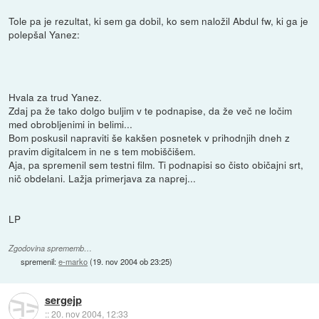
Tole pa je rezultat, ki sem ga dobil, ko sem naložil Abdul fw, ki ga je
polepšal Yanez:
Hvala za trud Yanez.
Zdaj pa že tako dolgo buljim v te podnapise, da že več ne ločim
med obrobljenimi in belimi...
Bom poskusil napraviti še kakšen posnetek v prihodnjih dneh z
pravim digitalcem in ne s tem mobiščišem.
Aja, pa spremenil sem testni film. Ti podnapisi so čisto običajni srt,
nič obdelani. Lažja primerjava za naprej...
LP
Zgodovina sprememb…
spremenil:
e-marko
(
19. nov 2004 ob 23:25
)
sergejp
::
20. nov 2004, 12:33