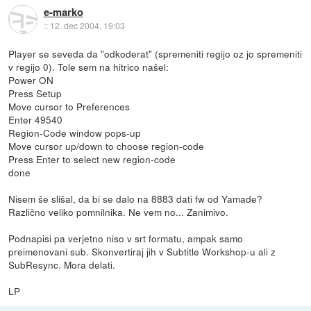
e-marko
::
12. dec 2004, 19:03
Player se seveda da "odkoderat" (spremeniti regijo oz jo spremeniti
v regijo 0). Tole sem na hitrico našel:
Power ON
Press Setup
Move cursor to Preferences
Enter 49540
Region-Code window pops-up
Move cursor up/down to choose region-code
Press Enter to select new region-code
done
Nisem še slišal, da bi se dalo na 8883 dati fw od Yamade?
Različno veliko pomnilnika. Ne vem no... Zanimivo.
Podnapisi pa verjetno niso v srt formatu, ampak samo
preimenovani sub. Skonvertiraj jih v Subtitle Workshop-u ali z
SubResync. Mora delati.
LP