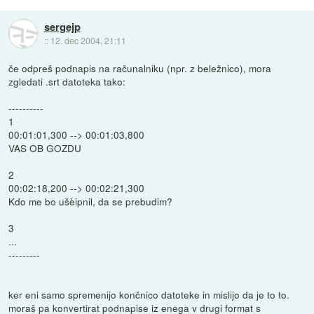
sergejp
::
12. dec 2004, 21:11
če odpreš podnapis na računalniku (npr. z beležnico), mora
zgledati .srt datoteka tako:
----------
1
00:01:01,300 --> 00:01:03,800
VAS OB GOZDU
2
00:02:18,200 --> 00:02:21,300
Kdo me bo ušèipnil, da se prebudim?
3
...
---------
ker eni samo spremenijo končnico datoteke in mislijo da je to to.
moraš pa konvertirat podnapise iz enega v drugi format s