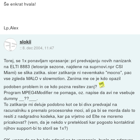
Še enkrat hvala!
Lp,Alex
slokii
::
8. dec 2004, 11:47
Torej, se 1x ponavljam vprasanje: pri predvajanju novih nanizank
na ELTI 8883 (letosnje sezone, najdene na suprnovi.npr CSI
Miami) se slika zatika. sicer zatikanje ni nevemkako "mocno", pac
vse zgleda MALO v slowmotion. Zanima me ce je kdo opazil
podoben problem in ce kdo pozna resitev zanj?
Program MPEG4Modifier ne pomaga, oz. napise da avi ne vsebuje
dummy __??___.
To zatikanje mi deluje podobno kot ce bi divx predvajal na
racunalniku s premalo procesorske moci, ali pa bi se morda dalo to
resiti z nadgradno kodeka, kar pa vrjetno od Elte ne moremo
pricakovat? (vem, da je nekdo v preteklosti kar pogosto kontaktiral
njihov support-bi to storil se 1x?)
OK, upam da se bo kdo odzval na to vprasanje. hvala za odgovor