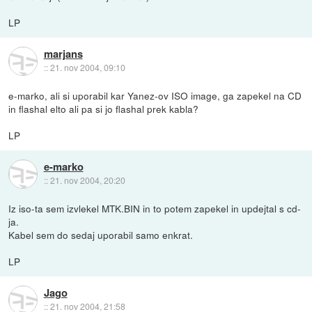
LP
marjans
::
21. nov 2004, 09:10
e-marko, ali si uporabil kar Yanez-ov ISO image, ga zapekel na CD
in flashal elto ali pa si jo flashal prek kabla?
LP
e-marko
::
21. nov 2004, 20:20
Iz iso-ta sem izvlekel MTK.BIN in to potem zapekel in updejtal s cd-
ja.
Kabel sem do sedaj uporabil samo enkrat.
LP
Jago
::
21. nov 2004, 21:58