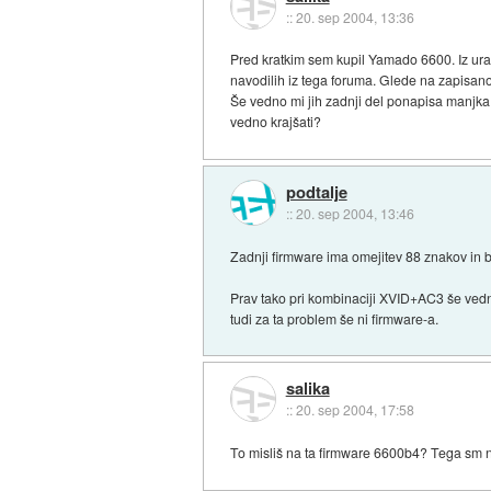
::
20. sep 2004, 13:36
Pred kratkim sem kupil Yamado 6600. Iz uradn
navodilih iz tega foruma. Glede na zapisano
Še vedno mi jih zadnji del ponapisa manjka al
vedno krajšati?
podtalje
::
20. sep 2004, 13:46
Zadnji firmware ima omejitev 88 znakov in b
Prav tako pri kombinaciji XVID+AC3 še vedn
tudi za ta problem še ni firmware-a.
salika
::
20. sep 2004, 17:58
To misliš na ta firmware 6600b4? Tega sm 