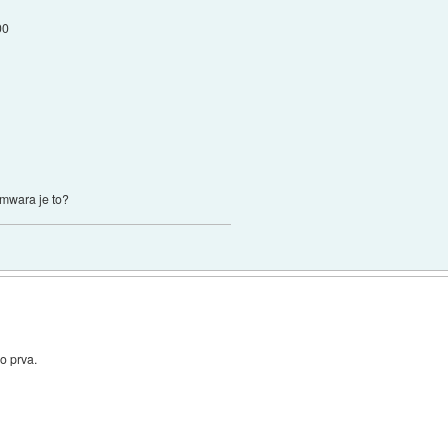
00
rmwara je to?
lo prva.