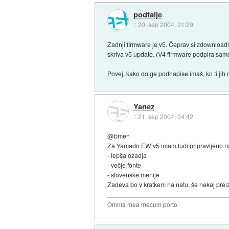
podtalje
::
20. sep 2004, 21:29
Zadnji firmware je v5. Čeprav si zdownloadl 
skriva v5 update. (V4 firmware podpira sam
Povej, kako dolge podnapise imaš, ko ti jih
Yanez
::
21. sep 2004, 04:42
@bmen
Za Yamado FW v5 imam tudi pripravljeno nad
- lepša ozadja
- večje fonte
- slovenske menije
Zadeva bo v kratkem na netu, še nekaj prei
Omnia mea mecum porto