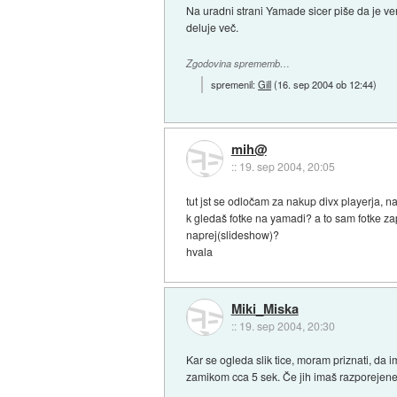
Na uradni strani Yamade sicer piše da je ver
deluje več.
Zgodovina sprememb…
spremenil:
Gill
(
16. sep 2004 ob 12:44
)
mih@
::
19. sep 2004, 20:05
tut jst se odločam za nakup divx playerja
k gledaš fotke na yamadi? a to sam fotke z
naprej(slideshow)?
hvala
Miki_Miska
::
19. sep 2004, 20:30
Kar se ogleda slik tice, moram priznati, da 
zamikom cca 5 sek. Če jih imaš razporejene 