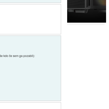
n še kdo če sem ga pozabil):