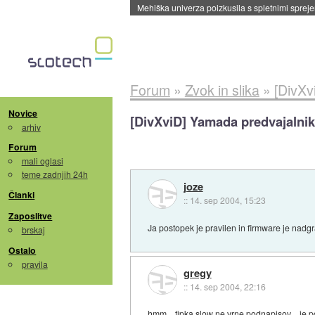
Mehiška univerza poizkusila s spletnimi sprejem
Forum
»
Zvok in slika
»
[DivXv
Novice
[DivXviD] Yamada predvajalnik
arhiv
Forum
mali oglasi
teme zadnjih 24h
joze
Članki
::
14. sep 2004, 15:23
Zaposlitve
Ja postopek je pravilen in firmware je nadgr
brskaj
Ostalo
pravila
gregy
::
14. sep 2004, 22:16
hmm .. tipka slow ne vrne podnapisov .. je