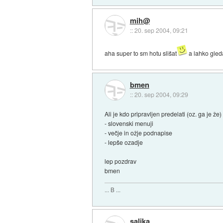
mih@
::
20. sep 2004, 09:21
aha super to sm hotu slišat
a lahko gled
bmen
::
20. sep 2004, 09:29
Ali je kdo pripravljen predelati (oz. ga je 
- slovenski menuji
- večje in ožje podnapise
- lepše ozadje
lep pozdrav
bmen
... B ...
salika