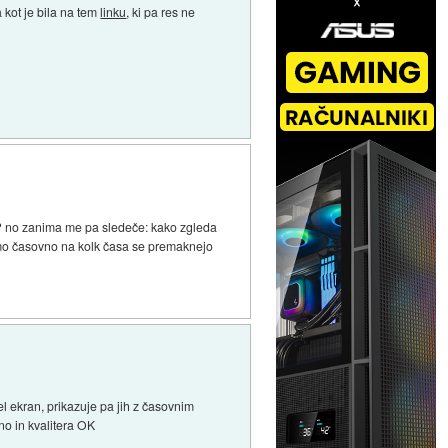
a kot je bila na tem
linku
, ki pa res ne
? no zanima me pa sledeče: kako zgleda
imo časovno na kolk časa se premaknejo
el ekran, prikazuje pa jih z časovnim
no in kvalitera OK