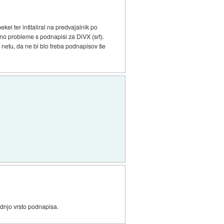
kel ter inštaliral na predvajalnik po
no probleme s podnapisi za DiVX (srt).
na netu, da ne bi blo treba podnapisov še
dnjo vrsto podnapisa.