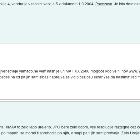
zija 4, vendar je v resnici verzija 5 z datumom 1.9.2004.
Povezava
. Je ista datotek
, najverjetneje yamado.ne vem kašn je un MATRIX 2600(mogoče kdo ve njihov www)
apečeš na cd pa jih sam šibas naprej?a se vidjo čez ceu ekran?se da naštimat rec
ima RIMAX to zelo lepo urejeno. JPG bere zelo dobro, vse resolucije raztegne čez c
po mapah, se moraš ti sprehoditi po njih, v mapi pa ti jih sam predvaja. Zelo Ureje