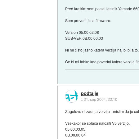
Pred kratkim sem postal lastnik Yamade 66
Sem preveril, ima firmware:
Version 05.00.02.08
SUB-VER 0B.00.00.03
Ni mi čisto jasno katera verzija naj bi bila to.
Če bi mi lahko kdo povedal katera verzija fi
podtalje
::
21. sep 2004, 22:10
Zagotovo ni zadnja verzija - mislim da je ce
Vsekakor se splača naložiti V5 verzijo.
05.00.03.05
0B.00.00.04