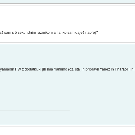
aš sam s 5 sekundnim razmikom al lahko sam daješ naprej?
že) yamadin FW z dodatki, ki jih ima Yakumo (oz. sta jih pripravil Yanez in PharaoH i