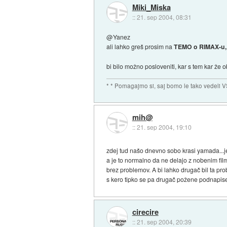
Miki_Miska
::
21. sep 2004, 08:31
@Yanez
ali lahko greš prosim na
TEMO o RIMAX-u,
bi bilo možno posloveniti, kar s tem kar že ob
* * Pomagajmo si, saj bomo le tako vedeli V
mih@
::
21. sep 2004, 19:10
zdej tud našo dnevno sobo krasi yamada...
a je to normalno da ne delajo z nobenim fil
brez problemov. A bi lahko drugač bil ta pr
s kero tipko se pa drugač požene podnapi
cirecire
::
21. sep 2004, 20:39