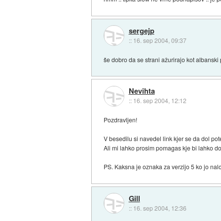
sergejp
::
16. sep 2004, 09:37
še dobro da se strani ažurirajo kot albanski 
Nevihta
::
16. sep 2004, 12:12
Pozdravljen!
V besedilu si navedel link kjer se da dol po
Ali mi lahko prosim pomagas kje bi lahko dol
PS. Kaksna je oznaka za verzijo 5 ko jo naloz
Gill
::
16. sep 2004, 12:36