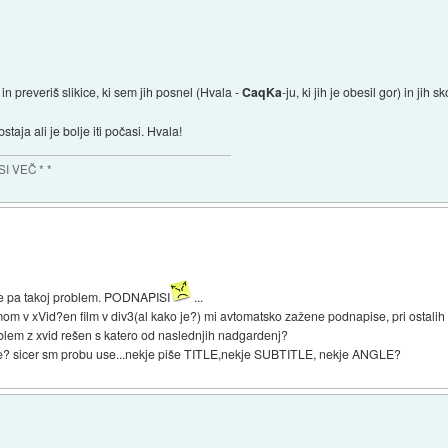
in preveriš slikice, ki sem jih posnel (Hvala -
CaqKa
-ju, ki jih je obesil gor) in jih 
staja ali je bolje iti počasi. Hvala!
SI VEČ * *
je pa takoj problem. PODNAPISI
...
mom v xVid?en film v div3(al kako je?) mi avtomatsko zažene podnapise, pri ostalih
oblem z xvid rešen s katero od naslednjih nadgardenj?
se? sicer sm probu use...nekje piše TITLE,nekje SUBTITLE, nekje ANGLE?