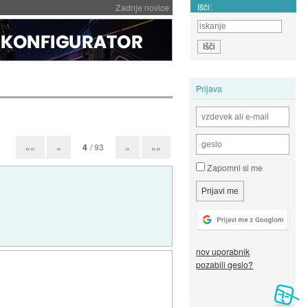
Išči:
Zadnje novice
Prijava
4
/ 93
««
«
»
»»
Zapomni si me
nov uporabnik
pozabili geslo?