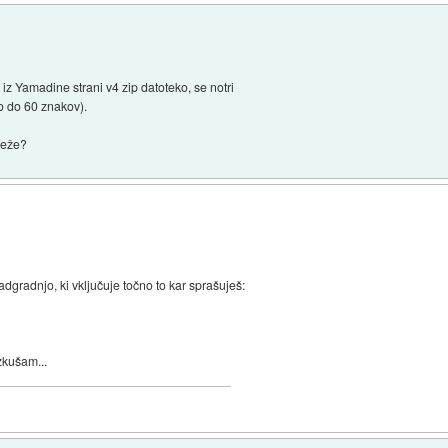
iz Yamadine strani v4 zip datoteko, se notri
o do 60 znakov).
 reže?
gradnjo, ki vključuje točno to kar sprašuješ:
zkušam...