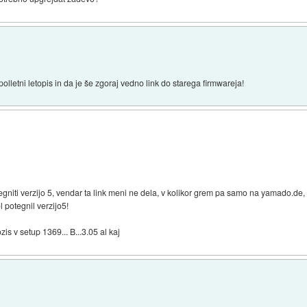
polletni letopis in da je še zgoraj vedno link do starega firmwareja!
tegniti verzijo 5, vendar ta link meni ne dela, v kolikor grem pa samo na yamado.de, 
 potegnil verzijo5!
is v setup 1369... B...3.05 al kaj