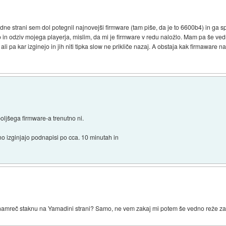
e strani sem dol potegnil najnovejši firmware (tam piše, da je to 6600b4) in ga spe
 in odziv mojega playerja, mislim, da mi je firmware v redu naložlo. Mam pa še ved
i pa kar izginejo in jih niti tipka slow ne prikliče nazaj. A obstaja kak firmaware 
oljšega firmware-a trenutno ni.
o izginjajo podnapisi po cca. 10 minutah in
namreč staknu na Yamadini strani? Samo, ne vem zakaj mi potem še vedno reže za