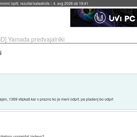
nimi izpiti, rezultat katastrofa
::
4. avg 2026 ob 19:41
iD] Yamada predvajalniki
i
ajen, 1369 vtipkaš kar v prazno ko je meni odprt, pa pladenj bo odprt
 potrebno upgrejdat zadevo?