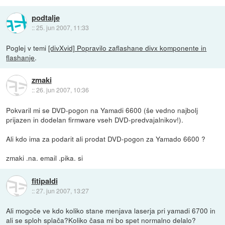
podtalje
::
25. jun 2007, 11:33
Poglej v temi
[divXvid] Popravilo zaflashane divx komponente in
flashanje
.
zmaki
::
26. jun 2007, 10:36
Pokvaril mi se DVD-pogon na Yamadi 6600 (še vedno najbolj
prijazen in dodelan firmware vseh DVD-predvajalnikov!).
Ali kdo ima za podarit ali prodat DVD-pogon za Yamado 6600 ?
zmaki .na. email .pika. si
fitipaldi
::
27. jun 2007, 13:27
Ali mogoče ve kdo koliko stane menjava laserja pri yamadi 6700 in
ali se sploh splača?Koliko časa mi bo spet normalno delalo?