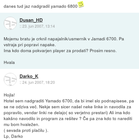
danes tud jaz nadgradil yamado 6800
Dusan_HD
::
23. jun 2007, 13:14
Mojemu bratu je crknil napajalnik/usmernik v Jamadi 6700. Pa
vstraja pri popravi napake.
Ima kdo doma pokvarjen player za prodati? Prosim resno.
Hvala
Darko_K
::
24. jun 2007, 18:20
Hojla!
Hotel sem nadgraditi Yamado 6700, da bi imel slo podnapisese, pa
se ne odziva več. Nekje sem sicer našel neke linke in navodila za
popravilo, vendar linki ne delajo( so verjetno prestari) Ali ima kdo
kakšno navodilo in program za rešitev ? Če pa zna kdo to narediti
mu bom hvaležen.
( sevada proti plačilu ).
Lp, Darko