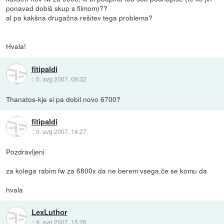
ponavad dobiš skup s filmom)??
al pa kakšna drugačna rešitev tega problema?
Hvala!
fitipaldi
::
5. avg 2007, 08:32
Thanatos-kje si pa dobil novo 6700?
fitipaldi
::
9. avg 2007, 14:27
Pozdravljeni
za kolega rabim fw za 6800x da ne berem vsega,če se komu da
hvala
LexLuthor
::
9. avg 2007, 15:26