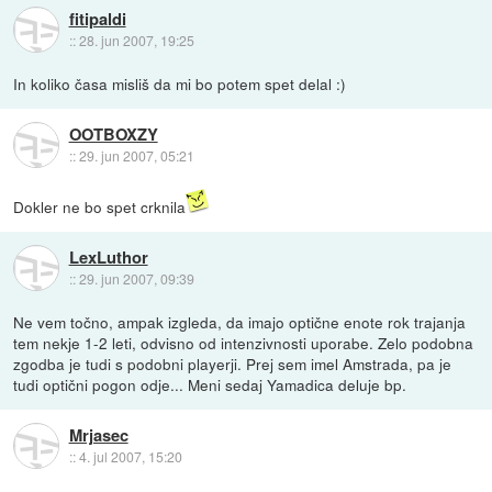
fitipaldi
::
28. jun 2007, 19:25
In koliko časa misliš da mi bo potem spet delal :)
OOTBOXZY
::
29. jun 2007, 05:21
Dokler ne bo spet crknila
LexLuthor
::
29. jun 2007, 09:39
Ne vem točno, ampak izgleda, da imajo optične enote rok trajanja
tem nekje 1-2 leti, odvisno od intenzivnosti uporabe. Zelo podobna
zgodba je tudi s podobni playerji. Prej sem imel Amstrada, pa je
tudi optični pogon odje... Meni sedaj Yamadica deluje bp.
Mrjasec
::
4. jul 2007, 15:20