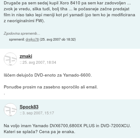
Drugače pa sem sedaj kupil Xoro 8410 pa sem kar zadovoljen ...
zvok je vredu, slika tudi, bolj tiha ... le počasneje začne predajat
film in niso tako lepi meniji kot pri yamadi (po tem ko je modificirana
z neoriginalnimi FW).
Zgodovina sprememb…
spremenil:
drejko78
(
25. avg 2007 ob 18:32
)
zmaki
::
25. avg 2007, 18:04
Iščem delujočo DVD-enoto za Yamado-6600.
Ponudbe prosim na zasebno sporočilo ali email.
.
Spock83
::
3. sep 2007, 15:17
Na voljo imam Yamado DVX6700,6800X PLUS in DVD-7200XCU.
Kateri se splača? Cena pa je enaka.