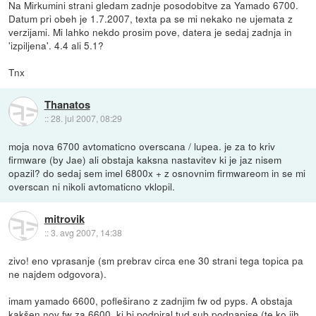
Na Mirkumini strani gledam zadnje posodobitve za Yamado 6700.
Datum pri obeh je 1.7.2007, texta pa se mi nekako ne ujemata z
verzijami. Mi lahko nekdo prosim pove, datera je sedaj zadnja in
'izpiljena'. 4.4 ali 5.1?
Tnx
Thanatos
::
28. jul 2007, 08:29
moja nova 6700 avtomaticno overscana / lupea. je za to kriv
firmware (by Jae) ali obstaja kaksna nastavitev ki je jaz nisem
opazil? do sedaj sem imel 6800x + z osnovnim firmwareom in se mi
overscan ni nikoli avtomaticno vklopil.
mitrovik
::
3. avg 2007, 14:38
zivo! eno vprasanje (sm prebrav circa ene 30 strani tega topica pa
ne najdem odgovora).
imam yamado 6600, pofleširano z zadnjim fw od pyps. A obstaja
kakšen nov fw za 6600, ki bi podpiral tud sub podnapise (te ko jih