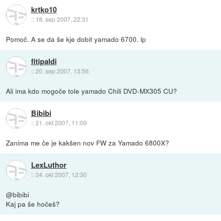
krtko10
::
18. sep 2007, 22:31
Pomoč. A se da še kje dobit yamado 6700. lp
fitipaldi
::
20. sep 2007, 13:56
Ali ima kdo mogoče tole yamado Chili DVD-MX305 CU?
Bibibi
::
21. okt 2007, 11:09
Zanima me če je kakšen nov FW za Yamado 6800X?
LexLuthor
::
24. okt 2007, 12:30
@bibibi
Kaj pa še hočeš?