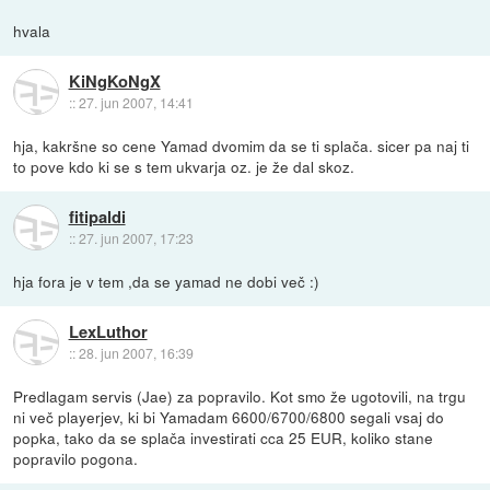
hvala
KiNgKoNgX
::
27. jun 2007, 14:41
hja, kakršne so cene Yamad dvomim da se ti splača. sicer pa naj ti
to pove kdo ki se s tem ukvarja oz. je že dal skoz.
fitipaldi
::
27. jun 2007, 17:23
hja fora je v tem ,da se yamad ne dobi več :)
LexLuthor
::
28. jun 2007, 16:39
Predlagam servis (Jae) za popravilo. Kot smo že ugotovili, na trgu
ni več playerjev, ki bi Yamadam 6600/6700/6800 segali vsaj do
popka, tako da se splača investirati cca 25 EUR, koliko stane
popravilo pogona.