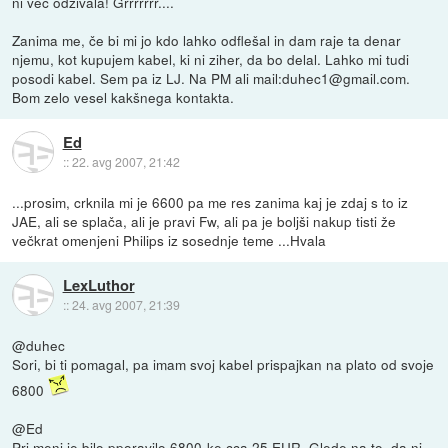
ni več odzivala! Grrrrrrr....
Zanima me, če bi mi jo kdo lahko odflešal in dam raje ta denar
njemu, kot kupujem kabel, ki ni ziher, da bo delal. Lahko mi tudi
posodi kabel. Sem pa iz LJ. Na PM ali mail:duhec1@gmail.com.
Bom zelo vesel kakšnega kontakta.
Ed
::
22. avg 2007, 21:42
...prosim, crknila mi je 6600 pa me res zanima kaj je zdaj s to iz
JAE, ali se splača, ali je pravi Fw, ali pa je boljši nakup tisti že
večkrat omenjeni Philips iz sosednje teme ...Hvala
LexLuthor
::
24. avg 2007, 21:39
@duhec
Sori, bi ti pomagal, pa imam svoj kabel prispajkan na plato od svoje
6800
@Ed
Pri meni je bilo pporavilo 6800-ke cca 25 EUR. Glede na to, da ni