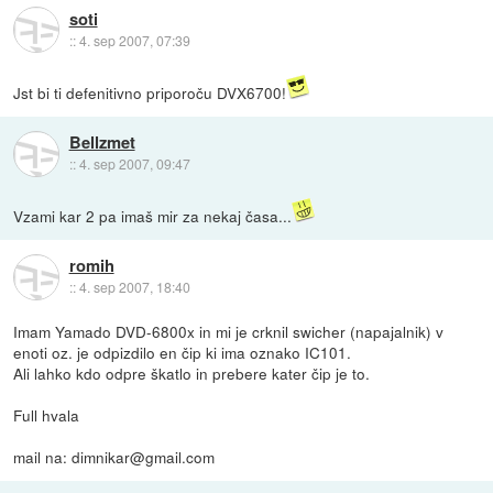
soti
::
4. sep 2007, 07:39
Jst bi ti defenitivno priporoču DVX6700!
Bellzmet
::
4. sep 2007, 09:47
Vzami kar 2 pa imaš mir za nekaj časa...
romih
::
4. sep 2007, 18:40
Imam Yamado DVD-6800x in mi je crknil swicher (napajalnik) v
enoti oz. je odpizdilo en čip ki ima oznako IC101.
Ali lahko kdo odpre škatlo in prebere kater čip je to.
Full hvala
mail na: dimnikar@gmail.com