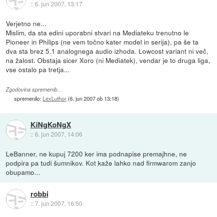
::
6. jun 2007, 13:17
Verjetno ne...
Mislim, da sta edini uporabni stvari na Mediateku trenutno le
Pioneer in Philips (ne vem točno kater model in serija), pa še ta
dva sta brez 5.1 analognega audio izhoda. Lowcost variant ni več,
na žalost. Obstaja sicer Xoro (ni Mediatek), vendar je to druga liga,
vse ostalo pa tretja...
Zgodovina sprememb…
spremenilo:
LexLuthor
(
6. jun 2007 ob 13:18
)
KiNgKoNgX
::
6. jun 2007, 14:06
LeBanner, ne kupuj 7200 ker ima podnapise premajhne, ne
podpira pa tudi šumnikov. Kot kaže lahko nad firmwarom zanjo
obupamo...
robbi
::
7. jun 2007, 16:50