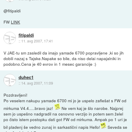
@fitipaldi
FW
LINK
fitipaldi
::
11. avg 2007, 17:41
V JAE-tu sm zasledil da imajo yamade 6700 popravljene ,ki so jih
dobili nazaj s Tajske.Napake so bile, da niso delai napajalniki in
podobno.Cena je 40 evrov in 1 mesec garancije :)
duhec1
::
14. avg 2007, 11:09
Pozdravljeni!
Po veselem nakupu yamade 6700 mi jo je uspelo zaflešat s FW od
mirkuma V4.4.....bravo jaz!
Ne vem kaj je šlo narobe. Najprej
sem jo uspešno nadgradil na osnovno verzijo in potem sem želel
po čisto istem postopku dati got FW od mirkuma. Ampak po 1 uri je
bil pladenj še vedno zunaj in sarkastični napis Hello!
Seveda se