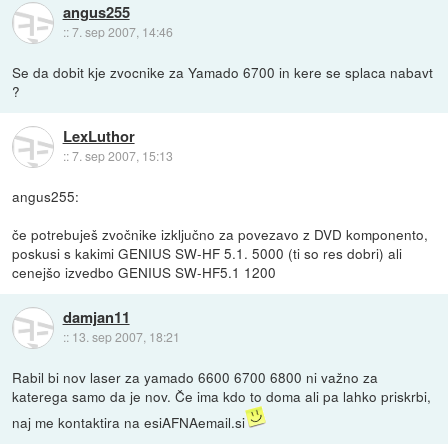
angus255
::
7. sep 2007, 14:46
Se da dobit kje zvocnike za Yamado 6700 in kere se splaca nabavt
?
LexLuthor
::
7. sep 2007, 15:13
angus255:
če potrebuješ zvočnike izključno za povezavo z DVD komponento,
poskusi s kakimi GENIUS SW-HF 5.1. 5000 (ti so res dobri) ali
cenejšo izvedbo GENIUS SW-HF5.1 1200
damjan11
::
13. sep 2007, 18:21
Rabil bi nov laser za yamado 6600 6700 6800 ni važno za
katerega samo da je nov. Če ima kdo to doma ali pa lahko priskrbi,
naj me kontaktira na esiAFNAemail.si