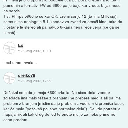
pametnih alternativ, FW od 6600 pa je baje kar vredu, bi jaz nesel
na servis.
Tisti Philips 5960 je še kar OK, vzemi serijo 12 (ta ima MTK čip),
samo nima analognih 5.1 izhodov za zvokd za omači kino, tako da
ti ostane le stereo ali pa nakup 6-kanalnega receiverja (če ga še
nimaš).
Ed
::
25. avg 2007, 10:01
LexLuthor, hvala...
drejko78
::
25. avg 2007, 17:29
Dočakal sem da je moja 6600 crknila. No sicer dela, vendar
zgledada ima malo težae z branjem (ne prebere medija ali pa ima
problem z branjem [mislim da je problem z vodilom ki premika laser,
ker če malo "požokaš pol spet normalno dela"). Če kdo potrebuje
napajalnik ali kak drug del od te enote mu jo za neko primerno
ceno prodam.