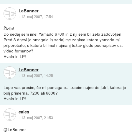
LeBanner
::
12. maj 2007, 17:54
Živijo!
Do sedaj sem imel Yamado 6700 in z nji sem bil zelo zadovoljen.
Pred 3 dnevi je omagala in sedaj me zanima katera yamado mi
priporočate, s katero bi imel najmanj težav glede podnapisov oz.
video formatov?
Hvala in LP!
LeBanner
::
13. maj 2007, 14:25
Lepo vas prosim, če mi pomagate.....rabim nujno do jutri, katera je
bolj primerna, 7200 ali 6800?
Hvala in LP!
eales
::
13. maj 2007, 21:53
@LeBanner