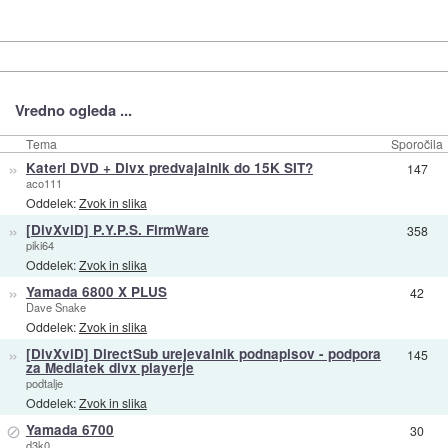
Vredno ogleda ...
Tema
Sporočila
»
Kateri DVD + Divx predvajalnik do 15K SIT?
147
aco111
Oddelek:
Zvok in slika
»
[DivXviD] P.Y.P.S. FirmWare
358
piki64
Oddelek:
Zvok in slika
»
Yamada 6800 X PLUS
42
Dave Snake
Oddelek:
Zvok in slika
»
[DivXviD] DirectSub urejevalnik podnapisov - podpora
145
za Mediatek divx playerje
podtalje
Oddelek:
Zvok in slika
⊘
Yamada 6700
30
d3k0