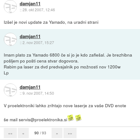
damjan11
::
28. okt 2007, 12:46
Izšel je novi update za Yamado, na uradni strani
damjan11
::
2. nov 2007, 15:27
Imam plato za Yamado 6800 če si jo je kdo zaflešal. Je brezhibna
pošljem po pošti cena stvar dogovora.
Rabim pa laser za dvd predvajalnik po možnosti nov 1200w
Lp
damjan11
::
9. nov 2007, 14:50
V proelektroniki lahko zrihtajo nove laserje za vaše DVD enote
še mail servis@proelektronika.si
90
/ 93
««
«
»
»»