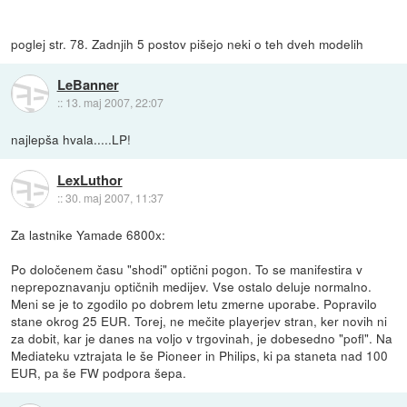
poglej str. 78. Zadnjih 5 postov pišejo neki o teh dveh modelih
LeBanner
::
13. maj 2007, 22:07
najlepša hvala.....LP!
LexLuthor
::
30. maj 2007, 11:37
Za lastnike Yamade 6800x:
Po določenem času "shodi" optični pogon. To se manifestira v
neprepoznavanju optičnih medijev. Vse ostalo deluje normalno.
Meni se je to zgodilo po dobrem letu zmerne uporabe. Popravilo
stane okrog 25 EUR. Torej, ne mečite playerjev stran, ker novih ni
za dobit, kar je danes na voljo v trgovinah, je dobesedno "pofl". Na
Mediateku vztrajata le še Pioneer in Philips, ki pa staneta nad 100
EUR, pa še FW podpora šepa.