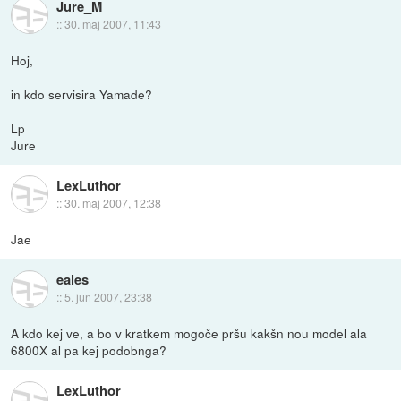
Jure_M
::
30. maj 2007, 11:43
Hoj,
in kdo servisira Yamade?
Lp
Jure
LexLuthor
::
30. maj 2007, 12:38
Jae
eales
::
5. jun 2007, 23:38
A kdo kej ve, a bo v kratkem mogoče pršu kakšn nou model ala
6800X al pa kej podobnga?
LexLuthor