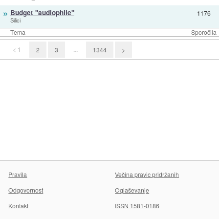
»
Budget "audiophile"
1176
Silici
Tema
Sporočila
< 1
...
2
3
1344
>
Pravila
Večina pravic pridržanih
Odgovornost
Oglaševanje
Kontakt
ISSN 1581-0186