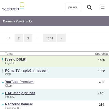
☰
Forum
»
Zvok in slika
< 1
...
2
3
1344
>
Tema
Sporočila
!
[Vse o DSLR]
4625
kuglvinkl
!
PC na TV - splošni nasveti
1962
CCD
»
YouTube Premium
452
Okapi
»
DAB stanje pri nas
4101
veso266
»
Nadzorne kamere
289
slovenec_89