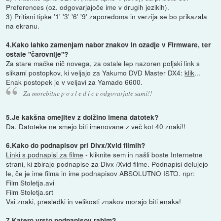
Preferences (oz. odgovarjajoče ime v drugih jezikih).
3) Pritisni tipke '1' '3' '6' '9' zaporedoma in verzija se bo prikazala
na ekranu.
4.Kako lahko zamenjam nabor znakov in ozadje v Firmware, ter
ostale "čarovnije"?
Za stare mačke nič novega, za ostale lep nazoren poljski link s
slikami postopkov, ki veljajo za Yakumo DVD Master DX4:
klik
...
Enak postopek je v veljavi za Yamado 6600.
Za morebitne p o s l e d i c e odgovarjate sami!!
5.Je kakšna omejitev z dolžino imena datotek?
Da. Datoteke ne smejo biti imenovane z več kot 40 znaki!!
6.Kako do podnapisov pri Divx/Xvid filmih?
Linki s podnapisi za filme
- kliknite sem in našli boste Internetne
strani, ki zbirajo podnapise za Divx /Xvid filme. Podnapisi delujejo
le, če je ime filma in ime podnapisov ABSOLUTNO ISTO. npr:
Film Stoletja.avi
Film Stoletja.srt
Vsi znaki, presledki in velikosti znakov morajo biti enaka!
7.Katero vrsto podnapisov rabim?