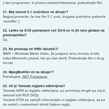
z tem programom. V primeru packed bitstreama, prekodirajte film.
21. Moj sistem 5.1 zvočnikov ne deluje!?
Najprej preverite, če ima film 5.1 zvok, drugače podrobno preberite
navodila! ;)
22. Lahko na DVD posnamem več DivX-ov in jih nato gledam na
predvajalniku?
Da.
23. Ne predvaja mi WMV datotek?!
WMV = Windows Media Video. Za podporo temu formatu bi bilo
treba Microsoftu plačati, kar pa niso storili. Prekodirajte film v drug
format.
24. MpegModifier mi ne deluje!?
Potrebujete
.NET Framework
25. Ali je Yamada regijsko odklenjena?
Yamada 6600 je regijsko odklenjena, po poročanju drugih pa naj bi
delovali tudi RCE DVDji.
Yamada 6700 po zadnjih informacijah ni regijsko odklenjena, se pa
da vsakič v nastavitvah izbrati željeno regijo.