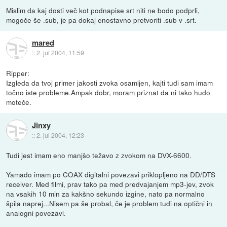
Mislim da kaj dosti več kot podnapise srt niti ne bodo podprli,
mogoče še .sub, je pa dokaj enostavno pretvoriti .sub v .srt.
mared
::
2. jul 2004, 11:59
Ripper:
Izgleda da tvoj primer jakosti zvoka osamljen, kajti tudi sam imam
točno iste probleme.Ampak dobr, moram priznat da ni tako hudo
moteče.
Jinxy
::
2. jul 2004, 12:23
Tudi jest imam eno manjšo težavo z zvokom na DVX-6600.
Yamado imam po COAX digitalni povezavi priklopljeno na DD/DTS
receiver. Med filmi, prav tako pa med predvajanjem mp3-jev, zvok
na vsakih 10 min za kakšno sekundo izgine, nato pa normalno
špila naprej...Nisem pa še probal, če je problem tudi na optični in
analogni povezavi.