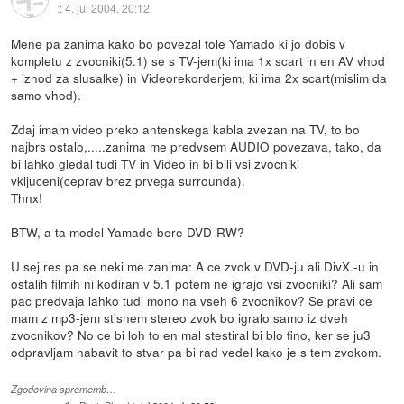
::
4. jul 2004, 20:12
Mene pa zanima kako bo povezal tole Yamado ki jo dobis v
kompletu z zvocniki(5.1) se s TV-jem(ki ima 1x scart in en AV vhod
+ izhod za slusalke) in Videorekorderjem, ki ima 2x scart(mislim da
samo vhod).
Zdaj imam video preko antenskega kabla zvezan na TV, to bo
najbrs ostalo,.....zanima me predvsem AUDIO povezava, tako, da
bi lahko gledal tudi TV in Video in bi bili vsi zvocniki
vkljuceni(ceprav brez prvega surrounda).
Thnx!
BTW, a ta model Yamade bere DVD-RW?
U sej res pa se neki me zanima: A ce zvok v DVD-ju ali DivX.-u in
ostalih filmih ni kodiran v 5.1 potem ne igrajo vsi zvocniki? Ali sam
pac predvaja lahko tudi mono na vseh 6 zvocnikov? Se pravi ce
mam z mp3-jem stisnem stereo zvok bo igralo samo iz dveh
zvocnikov? No ce bi loh to en mal stestiral bi blo fino, ker se ju3
odpravljam nabavit to stvar pa bi rad vedel kako je s tem zvokom.
Zgodovina sprememb…