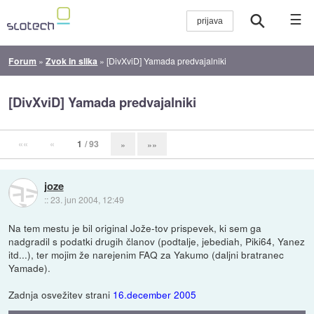
☰
Forum
»
Zvok in slika
»
[DivXviD] Yamada predvajalniki
[DivXviD] Yamada predvajalniki
««
«
1
/ 93
»
»»
joze
::
23. jun 2004, 12:49
Na tem mestu je bil original Jože-tov prispevek, ki sem ga
nadgradil s podatki drugih članov (podtalje, jebediah, Piki64, Yanez
itd...), ter mojim že narejenim FAQ za Yakumo (daljni bratranec
Yamade).
Zadnja osvežitev strani
16.december 2005