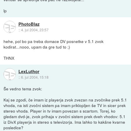
lp
PhotoBlaz
::
4. jul 2004, 23:57
hehe, pol bo pa treba domace DV posnetke v 5.1 zvok
kodirat...nooo, upam da gre tud to ;)
THNX
LexLuthor
::
6. jul 2004, 15:18
Še vedno tema zvok:
Kaj se zgodi, če imam iz playerja zvok zvezan na zvočnike prek 5.1
vhoda, na isti zvočni sistem pa imam priklopljen še TV in sicer prek
stereo vhoda. Player in tv imam povezan s scartom. Torej, ko
gledam dvd-je, zvok prihaja v zvočni sistem prek dveh vhodov: 5.1
iz DivX playerja in stereo s televizorja. Ima lahko to kakšne kvarne
posledice?