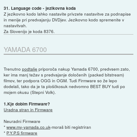
31. Language code - jezikovna koda
Z jezikovno kodo lahko nastavite privzete nastavitve za podnapise
in menije pri predvajanju DVDjev. Jezikovno kodo spremenite v
nastavitvah.
Za Slovenijo je koda 8376.
YAMADA 6700
Trenutno
podtalje
priporoča nakup Yamada 6700, predvsem zato,
ker ima manj težav s predvajanje določenih (packed bitstream)
filmov, ter podpora OGG in OGM. Tudi Firmware so že lepo
dodelali, tako da je ta ploščkosuk nedvomno BEST BUY tudi po
mojem okusu (Stepni Volk).
1.Kje dobim Firmware?
Uradna stran in Firmware
Neuradni Firmware
*
www.my-yamada.co.uk
-moraš biti registriran
*
P.Y.P.S firmware