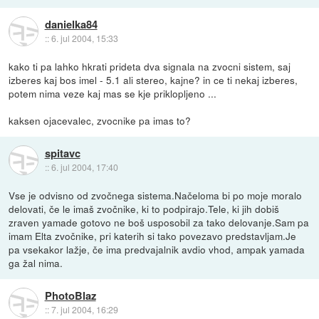
danielka84
::
6. jul 2004, 15:33
kako ti pa lahko hkrati prideta dva signala na zvocni sistem, saj
izberes kaj bos imel - 5.1 ali stereo, kajne? in ce ti nekaj izberes,
potem nima veze kaj mas se kje priklopljeno ...
kaksen ojacevalec, zvocnike pa imas to?
spitavc
::
6. jul 2004, 17:40
Vse je odvisno od zvočnega sistema.Načeloma bi po moje moralo
delovati, če le imaš zvočnike, ki to podpirajo.Tele, ki jih dobiš
zraven yamade gotovo ne boš usposobil za tako delovanje.Sam pa
imam Elta zvočnike, pri katerih si tako povezavo predstavljam.Je
pa vsekakor lažje, če ima predvajalnik avdio vhod, ampak yamada
ga žal nima.
PhotoBlaz
::
7. jul 2004, 16:29