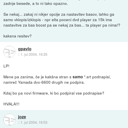
zadnje besede, a to ni tako opazno.
Se nekaj... zakaj ni nikjer opcije za nastavitev basov, lahko ga
samo vklopis/izklopis - npr elta poceni dvd player za 15k ima
nastavitve za bas boost pa se nekaj za bas... ta player pa nima!?
kaksna resitev?
gpavlo
::
1. jul 2004, 16:35
LP!
Mene pa zanima, če je kakšna stran s
*.srt podnapisi,
samo
namreč Yamada dvx-6600 drugih ne podpira.
Kdaj bo pa novi firmware, ki bo podpiral vse podnapise?
HVALA!!!
joze
::
1. jul 2004, 16:53