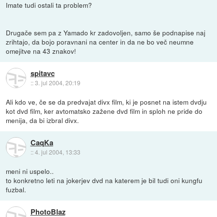
Imate tudi ostali ta problem?
Drugače sem pa z Yamado kr zadovoljen, samo še podnapise naj
zrihtajo, da bojo poravnani na center in da ne bo več neumne
omejitve na 43 znakov!
spitavc
::
3. jul 2004, 20:19
Ali kdo ve, če se da predvajat divx film, ki je posnet na istem dvdju
kot dvd film, ker avtomatsko zažene dvd film in sploh ne pride do
menija, da bi izbral divx.
CaqKa
::
4. jul 2004, 13:33
meni ni uspelo..
to konkretno leti na jokerjev dvd na katerem je bil tudi oni kungfu
fuzbal.
PhotoBlaz