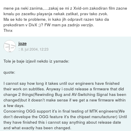
mene pa neki zanima,....zakaj se mi z Xvid-om zakodiran film zacne
kmalu po zacetku playanja nekak zatikat, prav tako zvok.
Ma se kdo te probleme, in kako jih odpravit razen tako da
prekodiram v DivX ;)? FW mam pa zadnjo verzijo.
Thnx
joze
::
8. jul 2004, 12:23
Tole je baje izjavil nekdo iz yamade:
quote:
I cannot say how long it takes until our engineers have finished
their work on subtitles. Anyway i could release a firmware that did
change 2 things(Rewinding Bug and AV-Switching Signal has been
changed)but it doesn't make sense if we get a new firmware within
a few days.
Concerning OGG support it's in final testing of MTK engineers(We
don't develope the OGG feature it's the chipset manufacturer) Until
they have finished this i cannot say anything about release date
and what exactly has been changed.