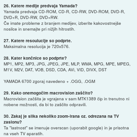
26. Katere medije predvaja Yamada?
Yamada predvaja CD-ROM, CD-R, CD-RW, DVD-ROM, DVD-R,
DVD+R, DVD-RW, DVD+RW.
Če imate probleme z branjem medijev, izberite kakovostnejše
nosilce in snemajte pri nižjih hitrostih.
27. Katere resoulucije so podprte.
Maksimalna resolucija je 720x576.
28. Kater končnice so podprte?
MP1, MP2, MP3, JPG, JPEG, JPE, MLP, WMA, MPG, MPE, MPEG,
M1V, M2V, DAT, VOB, DSD, CDA, AVi, VID, DIVX, DST
YAMADA 6700 zgoraj navedeno + .OGG, .OGM
29. Kako onemogočim macrovision zaščito?
Macrovision začšita je vgrajena v sam MTK1389 čip in trenutno ni
nobene možnosti, da bi to zaščito odpravili.
30. Zakaj je slika nekoliko zoom-irana oz. odrezana na TV
zaslonu?
Ta "lastnost" se imenuje overscan (uporabit google) in je prisotna
na vseh TV aparatih.