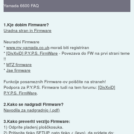
Yamada 6600 FAQ
1.Kje dobim Firmware?
Uradna stran in Firmware
Neuradni Firmware
*
www.my-yamada.co.uk
-moraš biti registriran
*
[DivXviD] P.Y.P.S. FirmWare
- Povezava do FW na prvi strani teme
!!
*
MTZ firmware
*
Jae firmware
Funkcije posameznih Firmware-ov poiščite na straneh!
Podpora za P.Y.P.S. Firmware tudi na tem forumu:
[DivXviD]
P.Y.P.S. FirmWare
.
2.Kako se nadgradi Firmware?
Navodila za nadgradnjo (.pdf)
3.Kako preveriti verzijo Firmware:
1) Odprite pladenj ploščkosuka.
2) Pritisnite tipko SETUP, nato tipko < (levo), da pridete do: