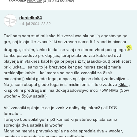
spremenilo:
PhotoBlaz
(
4. jul 2004 ob 20:52
)
danielka84
::
4. jul 2004, 23:32
Tudi sam sem studiral kako bi zvezal vse skupaj in enostavno ne
gre, saj imajo tile zvocniki ki so zraven samo 5.1 vhod in nicesar
drugega, mislim, lahko bi dali se vsaj en stereo vhod poleg tega
Lahko pa zadevo preklapljas, torej iztaknes vse kable od dvd
playerja in vtaknes kabl ki ga pripeljes iz tvja(audio-out) prek scart
prikljucka.... samo to je brezveze ker pac moras zadaj zmerja
preklapljat kable... kaj mores so pac tile zvocniki za 8ksit
malce(bolj) slabi glede tega, ampak spilajo se dokaj zadovoljivo...
No js sem obupal glede tega in si mislim omislit tole zadevo
Klik..
,
ki sploh ni predraga in ima dokaj zadovoljivo moc 75W RMS (35w
woofer + 5x8w sateliti)
Vsi zvocniki spilajo le ce je zvok v dolby digital(ac3) ali DTS
formatu...
Torej ce bos spilal gor mp3 komad ki je stereo spilata samo
sprednja dva satelita in woofer.
Mono pa menda pravtako spila na oba sprednja dva + woofer,
vendar se sprednja dva pac ne razlikujeta...