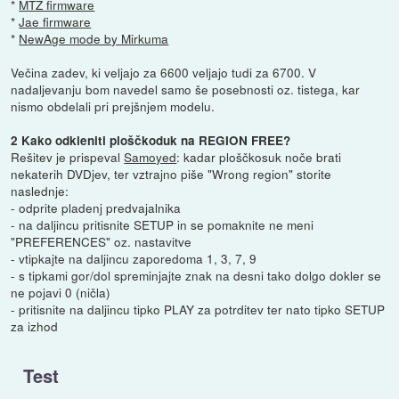
*
MTZ firmware
*
Jae firmware
*
NewAge mode by Mirkuma
Večina zadev, ki veljajo za 6600 veljajo tudi za 6700. V
nadaljevanju bom navedel samo še posebnosti oz. tistega, kar
nismo obdelali pri prejšnjem modelu.
2 Kako odkleniti ploščkoduk na REGION FREE?
Rešitev je prispeval
Samoyed
: kadar ploščkosuk noče brati
nekaterih DVDjev, ter vztrajno piše "Wrong region" storite
naslednje:
- odprite pladenj predvajalnika
- na daljincu pritisnite SETUP in se pomaknite ne meni
"PREFERENCES" oz. nastavitve
- vtipkajte na daljincu zaporedoma 1, 3, 7, 9
- s tipkami gor/dol spreminjajte znak na desni tako dolgo dokler se
ne pojavi 0 (ničla)
- pritisnite na daljincu tipko PLAY za potrditev ter nato tipko SETUP
za izhod
Test