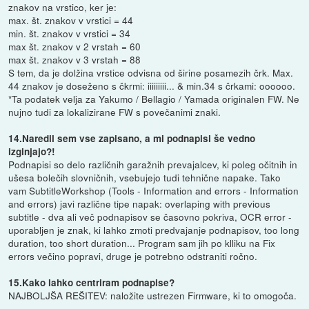
znakov na vrstico, ker je:
max. št. znakov v vrstici = 44
min. št. znakov v vrstici = 34
max št. znakov v 2 vrstah = 60
max št. znakov v 3 vrstah = 88
S tem, da je dolžina vrstice odvisna od širine posamezih črk. Max.
44 znakov je doseženo s čkrmi: iiiiiiiii... & min.34 s črkami: oooooo.
*Ta podatek velja za Yakumo / Bellagio / Yamada originalen FW. Ne
nujno tudi za lokalizirane FW s povečanimi znaki.
14.Naredil sem vse zapisano, a mi podnapisi še vedno
izginjajo?!
Podnapisi so delo različnih garažnih prevajalcev, ki poleg očitnih in
ušesa bolečih slovničnih, vsebujejo tudi tehnične napake. Tako
vam SubtitleWorkshop (Tools - Information and errors - Information
and errors) javi različne tipe napak: overlaping with previous
subtitle - dva ali več podnapisov se časovno pokriva, OCR error -
uporabljen je znak, ki lahko zmoti predvajanje podnapisov, too long
duration, too short duration... Program sam jih po klliku na Fix
errors večino popravi, druge je potrebno odstraniti ročno.
15.Kako lahko centriram podnapise?
NAJBOLJŠA REŠITEV: naložite ustrezen Firmware, ki to omogoča.