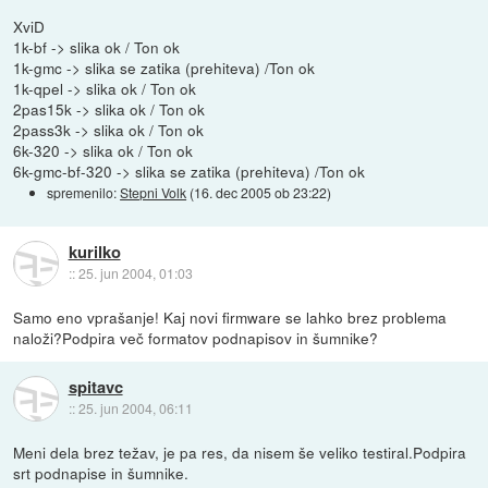
XviD
1k-bf -> slika ok / Ton ok
1k-gmc -> slika se zatika (prehiteva) /Ton ok
1k-qpel -> slika ok / Ton ok
2pas15k -> slika ok / Ton ok
2pass3k -> slika ok / Ton ok
6k-320 -> slika ok / Ton ok
6k-gmc-bf-320 -> slika se zatika (prehiteva) /Ton ok
spremenilo:
Stepni Volk
(
16. dec 2005 ob 23:22
)
kurilko
::
25. jun 2004, 01:03
Samo eno vprašanje! Kaj novi firmware se lahko brez problema
naloži?Podpira več formatov podnapisov in šumnike?
spitavc
::
25. jun 2004, 06:11
Meni dela brez težav, je pa res, da nisem še veliko testiral.Podpira
srt podnapise in šumnike.