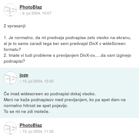
PhotoBlaz
::
9. jul 2004, 10:07
2 vprasanji:
1. Je normalno, da mi predvaja podnapise zelo visoko na ekranu,
al je to samo zaradi tega ker sem predvajal DivX v wideScreen
formatu?
2. Imate vi tudi probleme s previjanjem DivX-ov,....da vam izginejo
podnapisi?
joze
::
10. jul 2004, 15:30
Če imaš widescreen so podnapisi dokaj visoko.
Meni ne kaže podnapisov med previjanjem, ko pa spet dam na
normalno hitrost se spet pojavijo.
To se mi ne zdi moteče.
PhotoBlaz
::
15. jul 2004, 11:30