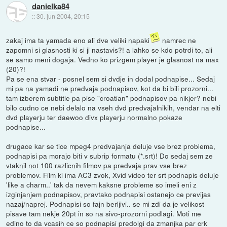
danielka84
::
30. jun 2004, 20:15
zakaj ima ta yamada eno ali dve veliki napaki
namrec ne
zapomni si glasnosti ki si ji nastavis?! a lahko se kdo potrdi to, ali
se samo meni dogaja. Vedno ko prizgem player je glasnost na max
(20)?!
Pa se ena stvar - posnel sem si dvdje in dodal podnapise... Sedaj
mi pa na yamadi ne predvaja podnapisov, kot da bi bili prozorni...
tam izberem subtitle pa pise "croatian" podnapisov pa nikjer? nebi
bilo cudno ce nebi delalo na vseh dvd predvajalnikih, vendar na elti
dvd playerju ter daewoo divx playerju normalno pokaze
podnapise...
drugace kar se tice mpeg4 predvajanja deluje vse brez problema,
podnapisi pa morajo biti v subrip formatu (*.srt)! Do sedaj sem ze
vtaknil not 100 razlicnih filmov pa predvaja prav vse brez
problemov. Film ki ima AC3 zvok, Xvid video ter srt podnapis deluje
'like a charm..' tak da nevem kaksne probleme so imeli eni z
izginjanjem podnapisov, pravtako podnapisi ostanejo ce previjas
nazaj/naprej. Podnapisi so fajn berljivi.. se mi zdi da je velikost
pisave tam nekje 20pt in so na sivo-prozorni podlagi. Moti me
edino to da vcasih ce so podnapisi predolgi da zmanjka par crk