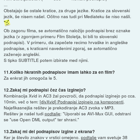
...
Obstajajo še ostale kratice, za druge jezike. Kratice za slovenski
jezik, še nisem našel. Očitno nas tudi pri Mediateku še niso našli.
Ob zagonu filma, se avtomatično naložijo podnapisi brez oznake
jezika (v zgornjem primeru Film Stoletja, bi bili to slovenski
podnapisi). V primeru, da zapečete recimo hrvaške in angleške
podnapise, s kraticami navedenimi zgoraj, se avtomatično
zaženejo angleški.
S tipko SUBTITLE potem izbirate med njimi.
11.Koliko hkratnih podnapisov imam lahko za en film?
Za enkrat jih omogoča le 5.
12.Zakaj mi podnapisi čez čas izginejo?
Kombinacija Xvid in AC3 žal povzroči, da podnapisi izginejo po cca.
10min, več o tem:
[divXvid] Podnapisi izginejo na komponenti
.
Najefikasnejša rešitev je prekodiranje AC3 zvoka v MP3.
Rešitev je našel tudi
podtalje
: "Uporabi se AVI-Mux GUI, odstrani
se "use Open DML output" ter shrani."
13.Zakaj mi del podnapisov izgine z ekrana?
Ker je število znakov v vrstici omejeno.
podtalje
vam svetuje 38