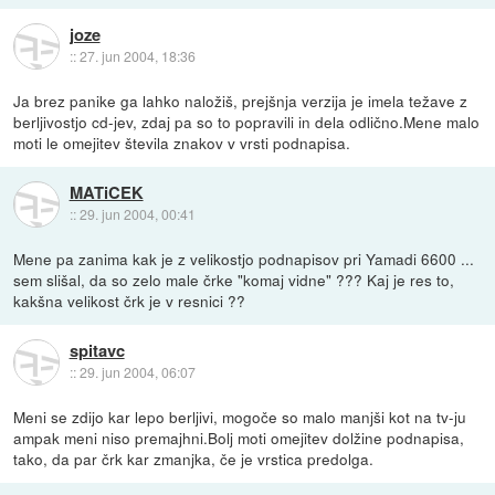
joze
::
27. jun 2004, 18:36
Ja brez panike ga lahko naložiš, prejšnja verzija je imela težave z
berljivostjo cd-jev, zdaj pa so to popravili in dela odlično.Mene malo
moti le omejitev števila znakov v vrsti podnapisa.
MATiCEK
::
29. jun 2004, 00:41
Mene pa zanima kak je z velikostjo podnapisov pri Yamadi 6600 ...
sem slišal, da so zelo male črke "komaj vidne" ??? Kaj je res to,
kakšna velikost črk je v resnici ??
spitavc
::
29. jun 2004, 06:07
Meni se zdijo kar lepo berljivi, mogoče so malo manjši kot na tv-ju
ampak meni niso premajhni.Bolj moti omejitev dolžine podnapisa,
tako, da par črk kar zmanjka, če je vrstica predolga.