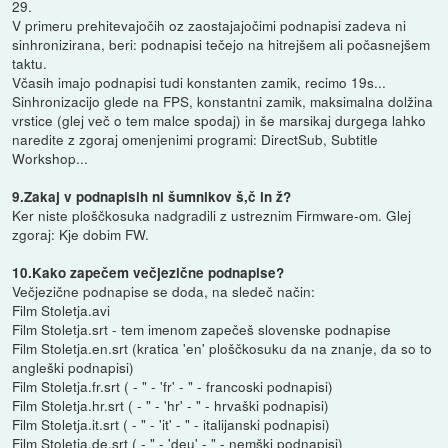
29.
V primeru prehitevajočih oz zaostajajočimi podnapisi zadeva ni
sinhronizirana, beri: podnapisi tečejo na hitrejšem ali počasnejšem
taktu.
Včasih imajo podnapisi tudi konstanten zamik, recimo 19s...
Sinhronizacijo glede na FPS, konstantni zamik, maksimalna dolžina
vrstice (glej več o tem malce spodaj) in še marsikaj durgega lahko
naredite z zgoraj omenjenimi programi: DirectSub, Subtitle
Workshop...
9.Zakaj v podnapisih ni šumnikov š,č in ž?
Ker niste ploščkosuka nadgradili z ustreznim Firmware-om. Glej
zgoraj: Kje dobim FW.
10.Kako zapečem večjezične podnapise?
Večjezične podnapise se doda, na sledeč način:
Film Stoletja.avi
Film Stoletja.srt - tem imenom zapečeš slovenske podnapise
Film Stoletja.en.srt (kratica 'en' ploščkosuku da na znanje, da so to
angleški podnapisi)
Film Stoletja.fr.srt ( - " - 'fr' - " - francoski podnapisi)
Film Stoletja.hr.srt ( - " - 'hr' - " - hrvaški podnapisi)
Film Stoletja.it.srt ( - " - 'it' - " - italijanski podnapisi)
Film Stoletja.de.srt ( - " - 'deu' - " - nemški podnapisi)