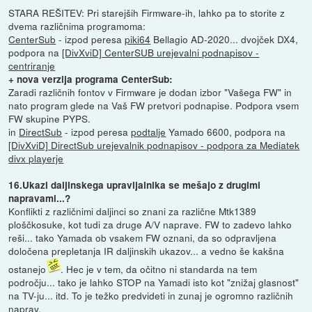
STARA REŠITEV: Pri starejših Firmware-ih, lahko pa to storite z
dvema različnima programoma:
CenterSub
- izpod peresa
piki64
Bellagio AD-2020... dvojček DX4,
podpora na
[DivXviD] CenterSUB urejevalni podnapisov -
centriranje
+ nova verzija programa CenterSub:
Zaradi različnih fontov v Firmware je dodan izbor "Vašega FW" in
nato program glede na Vaš FW pretvori podnapise. Podpora vsem
FW skupine PYPS.
in
DirectSub
- izpod peresa
podtalje
Yamado 6600, podpora na
[DivXviD] DirectSub urejevalnik podnapisov - podpora za Mediatek
divx playerje
16.Ukazi daljinskega upravljalnika se mešajo z drugimi
napravami...?
Konflikti z različnimi daljinci so znani za različne Mtk1389
ploščkosuke, kot tudi za druge A/V naprave. FW to zadevo lahko
reši... tako Yamada ob vsakem FW oznani, da so odpravljena
določena prepletanja IR daljinskih ukazov... a vedno še kakšna
ostanejo
. Hec je v tem, da očitno ni standarda na tem
področju... tako je lahko STOP na Yamadi isto kot "znižaj glasnost"
na TV-ju... itd. To je težko predvideti in zunaj je ogromno različnih
naprav.