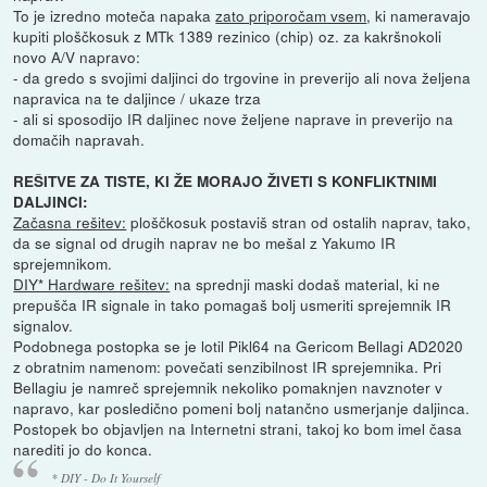
To je izredno moteča napaka
zato priporočam vsem
, ki nameravajo
kupiti ploščkosuk z MTk 1389 rezinico (chip) oz. za kakršnokoli
novo A/V napravo:
- da gredo s svojimi daljinci do trgovine in preverijo ali nova željena
napravica na te daljince / ukaze trza
- ali si sposodijo IR daljinec nove željene naprave in preverijo na
domačih napravah.
REŠITVE ZA TISTE, KI ŽE MORAJO ŽIVETI S KONFLIKTNIMI
DALJINCI:
Začasna rešitev:
ploščkosuk postaviš stran od ostalih naprav, tako,
da se signal od drugih naprav ne bo mešal z Yakumo IR
sprejemnikom.
DIY* Hardware rešitev:
na sprednji maski dodaš material, ki ne
prepušča IR signale in tako pomagaš bolj usmeriti sprejemnik IR
signalov.
Podobnega postopka se je lotil Pikl64 na Gericom Bellagi AD2020
z obratnim namenom: povečati senzibilnost IR sprejemnika. Pri
Bellagiu je namreč sprejemnik nekoliko pomaknjen navznoter v
napravo, kar posledično pomeni bolj natančno usmerjanje daljinca.
Postopek bo objavljen na Internetni strani, takoj ko bom imel časa
narediti jo do konca.
* DIY - Do It Yourself