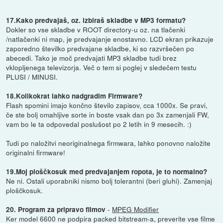
17.Kako predvajaš, oz. izbiraš skladbe v MP3 formatu?
Dokler so vse skladbe v ROOT directory-u oz. na tlačenki
/natlačenki ni map, je predvajanje enostavno. LCD ekran prikazuje
zaporedno številko predvajane skladbe, ki so razvršečen po
abecedi. Tako je moč predvajati MP3 skladbe tudi brez
vklopljenega televizorja. Več o tem si poglej v sledečem testu
PLUSI / MINUSI.
18.Kolikokrat lahko nadgradim Firmware?
Flash spomini imajo končno število zapisov, cca 1000x. Se pravi,
če ste bolj omahljive sorte in boste vsak dan po 3x zamenjali FW,
vam bo le ta odpovedal poslušost po 2 letih in 9 mesecih. :)
Tudi po naložitvi neoriginalnega firmwara, lahko ponovno naložite
originalni firmware!
19.Moj ploščkosuk med predvajanjem ropota, je to normalno?
Ne ni. Ostali uporabniki nismo bolj tolerantni (beri gluhi). Zamenjaj
ploščkosuk.
-
MPEG Modifier
20. Program za pripravo filmov
Ker model 6600 ne podpira packed bitstream-a, preverite vse filme