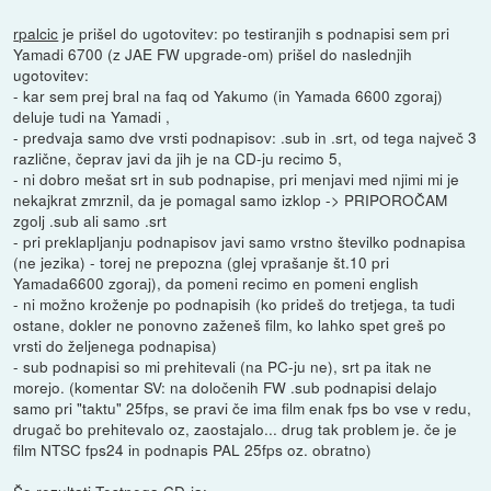
rpalcic
je prišel do ugotovitev: po testiranjih s podnapisi sem pri
Yamadi 6700 (z JAE FW upgrade-om) prišel do naslednjih
ugotovitev:
- kar sem prej bral na faq od Yakumo (in Yamada 6600 zgoraj)
deluje tudi na Yamadi ,
- predvaja samo dve vrsti podnapisov: .sub in .srt, od tega največ 3
različne, čeprav javi da jih je na CD-ju recimo 5,
- ni dobro mešat srt in sub podnapise, pri menjavi med njimi mi je
nekajkrat zmrznil, da je pomagal samo izklop -> PRIPOROČAM
zgolj .sub ali samo .srt
- pri preklapljanju podnapisov javi samo vrstno številko podnapisa
(ne jezika) - torej ne prepozna (glej vprašanje št.10 pri
Yamada6600 zgoraj), da pomeni recimo en pomeni english
- ni možno kroženje po podnapisih (ko prideš do tretjega, ta tudi
ostane, dokler ne ponovno zaženeš film, ko lahko spet greš po
vrsti do željenega podnapisa)
- sub podnapisi so mi prehitevali (na PC-ju ne), srt pa itak ne
morejo. (komentar SV: na določenih FW .sub podnapisi delajo
samo pri "taktu" 25fps, se pravi če ima film enak fps bo vse v redu,
drugač bo prehitevalo oz, zaostajalo... drug tak problem je. če je
film NTSC fps24 in podnapis PAL 25fps oz. obratno)