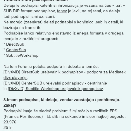
Delajo le podnapisi katerih sinhronizacija je vezana na čas = .srt =
SUB RIP format podnapisov,
fancy
je javil, na tej temi, da delajo
tudi podnapisi .smi oz. sami.
Ne morejo (zaenkrat) delati podnapisi s končnico .sub in ostali, ki
bazirajo na frame-ih.
Podnapise lahko relativno enostavno iz enega formata v drugega
menjate z različnimi programi:
*
DirectSub
*
CenterSub
*
SubtitleWorkshop
Na tem Forumu poteka podpora in debata o tem še:
[DivXviD] DirectSub urejevalnik podnapisov - podpora za Mediatek
divx playerje
,
[DivXviD] CenterSUB urejevalni podnapisov - centriranje
in
[DivXviD] Subtitle Workshop urejevalnik podnapisov
.
8.Imam podnapise, ki delajo, vendar zaostajajo / prehitevajo.
Zakaj?
Podnapisi imajo še sledeč problem: filmi tečejo v različnih FPS
(Frames Per Second) - št. slik na sekundo in sicer najbolj pogosto:
23,976,
25 in