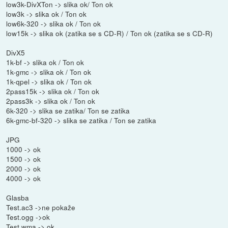
low3k-DivXTon -> slika ok/ Ton ok
low3k -> slika ok / Ton ok
low6k-320 -> slika ok / Ton ok
low15k -> slika ok (zatika se s CD-R) / Ton ok (zatika se s CD-R)
DivX5
1k-bf -> slika ok / Ton ok
1k-gmc -> slika ok / Ton ok
1k-qpel -> slika ok / Ton ok
2pass15k -> slika ok / Ton ok
2pass3k -> slika ok / Ton ok
6k-320 -> slika se zatika/ Ton se zatika
6k-gmc-bf-320 -> slika se zatika / Ton se zatika
JPG
1000 -> ok
1500 -> ok
2000 -> ok
4000 -> ok
Glasba
Test.ac3 ->ne pokaže
Test.ogg ->ok
Test.wma -> ok