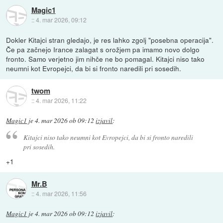
Magic1
::
4. mar 2026, 09:12
Dokler Kitajci stran gledajo, je res lahko zgolj "posebna operacija".
Če pa začnejo Irance zalagat s orožjem pa imamo novo dolgo
fronto. Samo verjetno jim nihče ne bo pomagal. Kitajci niso tako
neumni kot Evropejci, da bi si fronto naredili pri sosedih.
twom
::
4. mar 2026, 11:22
Magic1
je
4. mar 2026 ob 09:12
izjavil
:
Kitajci niso tako neumni kot Evropejci, da bi si fronto naredili
pri sosedih.
+1
Mr.B
::
4. mar 2026, 11:56
Magic1
je
4. mar 2026 ob 09:12
izjavil
: