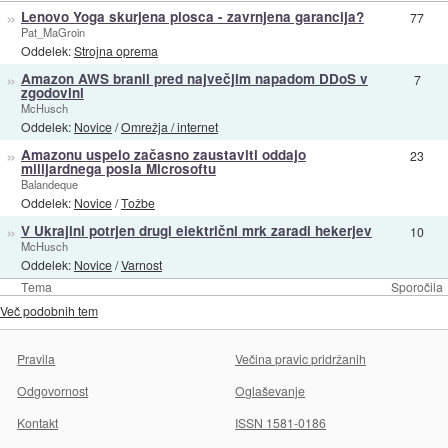
»
Lenovo Yoga skurjena plosca - zavrnjena garancija?
77
Pat_MaGroin
Oddelek:
Strojna oprema
»
Amazon AWS branil pred največjim napadom DDoS v
7
zgodovini
McHusch
Oddelek:
Novice
/
Omrežja / internet
»
Amazonu uspelo začasno zaustaviti oddajo
23
milijardnega posla Microsoftu
Balandeque
Oddelek:
Novice
/
Tožbe
»
V Ukrajini potrjen drugi električni mrk zaradi hekerjev
10
McHusch
Oddelek:
Novice
/
Varnost
Tema
Sporočila
Več podobnih tem
Pravila
Večina pravic pridržanih
Odgovornost
Oglaševanje
Kontakt
ISSN 1581-0186