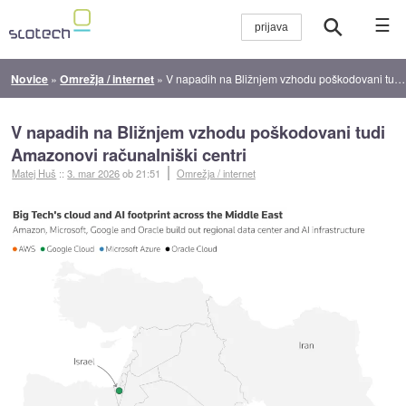
☰
Novice
»
Omrežja / internet
»
V napadih na Bližnjem vzhodu poškodovani tudi Amazonovi računalniški centri
V napadih na Bližnjem vzhodu poškodovani tudi
Amazonovi računalniški centri
Matej Huš
::
3. mar 2026
ob 21:51
Omrežja / internet