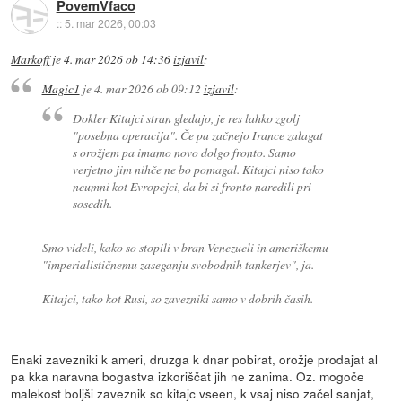
PovemVfaco
::
5. mar 2026, 00:03
Markoff
je
4. mar 2026 ob 14:36
izjavil
:
Magic1
je
4. mar 2026 ob 09:12
izjavil
:
Dokler Kitajci stran gledajo, je res lahko zgolj
"posebna operacija". Če pa začnejo Irance zalagat
s orožjem pa imamo novo dolgo fronto. Samo
verjetno jim nihče ne bo pomagal. Kitajci niso tako
neumni kot Evropejci, da bi si fronto naredili pri
sosedih.
Smo videli, kako so stopili v bran Venezueli in ameriškemu
"imperialističnemu zaseganju svobodnih tankerjev", ja.
Kitajci, tako kot Rusi, so zavezniki samo v dobrih časih.
Enaki zavezniki k ameri, druzga k dnar pobirat, orožje prodajat al
pa kka naravna bogastva izkoriščat jih ne zanima. Oz. mogoče
malekost boljši zaveznik so kitajc vseen, k vsaj niso začel sanjat,