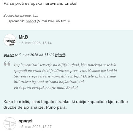
Pa še proti evropsko naravnani. Enako!
Zgodovina sprememb…
spremenilo:
spaget
(
5. mar 2026 ob 15:13
)
Mr.B
::
5. mar 2026, 15:14
spaget
je
5. mar 2026 ob 15:13
izjavil
:
Implementirati serverje na bljižni vzhod, kjer potekajo sosedski
spopadi po vsaki žetvi je idiotizem prve vrste. Nekako tko kod bi
Slovenci svoje serverje namestili v Srbijo! Deželo iz katere smo
bili trikrat izgnani oziroma bojkotirani, itd...
Pa še proti evropsko naravnani. Enako!
Kako to misliš, imaš bogate stranke, ki rabijo kapacitete kjer naftne
družbe delajo analize. Puno para.
spaget
::
5. mar 2026, 15:27