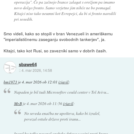
operacija". Če pa začnejo Irance zalagat s orožjem pa imamo
novo dolgo fronto. Samo verjetno jim nihče ne bo pomagal.
Kitajci niso tako neumni kot Evropejci, da bi si fronto naredili
pri sosedih.
Smo videli, kako so stopili v bran Venezueli in ameriškemu
"imperialističnemu zaseganju svobodnih tankerjev", ja.
Kitajci, tako kot Rusi, so zavezniki samo v dobrih časih.
sbawe64
::
4. mar 2026, 14:58
bm1973
je
4. mar 2026 ob 12:01
izjavil
:
Napaden je bil tudi Microsoftov could center v Tel Avivu...
Mr.B
je
4. mar 2026 ob 11:56
izjavil
:
No seveda enačba ne upošteva, kako bi izralel,
povezal ostale države proti iranu...
Izarel bo težko povezal arabske države v vojni proti Iranu.