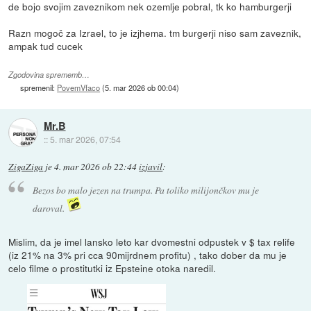
de bojo svojim zaveznikom nek ozemlje pobral, tk ko hamburgerji
Razn mogoč za Izrael, to je izjhema. tm burgerji niso sam zaveznik,
ampak tud cucek
Zgodovina sprememb…
spremenil:
PovemVfaco
(
5. mar 2026 ob 00:04
)
Mr.B
::
5. mar 2026, 07:54
ZigaZiga
je
4. mar 2026 ob 22:44
izjavil
:
Bezos bo malo jezen na trumpa. Pa toliko milijončkov mu je
daroval.
Mislim, da je imel lansko leto kar dvomestni odpustek v $ tax relife
(iz 21% na 3% pri cca 90mijrdnem profitu) , tako dober da mu je
celo filme o prostitutki iz Epsteine otoka naredil.