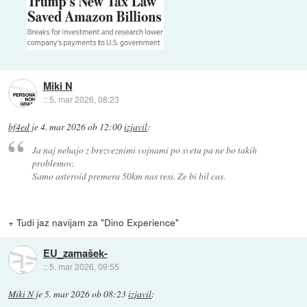
Miki N
::
5. mar 2026, 08:23
bf4ed
je
4. mar 2026 ob 12:00
izjavil
:
Ja naj nehajo z brezveznimi vojnami po svetu pa ne bo takih
problemov.
Samo asteroid premera 50km nas resi. Ze bi bil cas.
+ Tudi jaz navijam za "Dino Experience"
EU_zamašek-
::
5. mar 2026, 09:55
Miki N
je
5. mar 2026 ob 08:23
izjavil
: