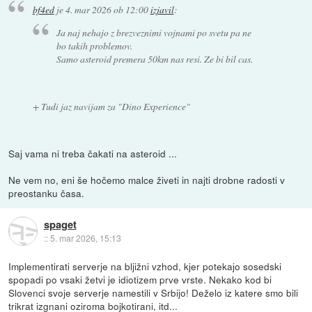
bf4ed
je
4. mar 2026 ob 12:00
izjavil
:
Ja naj nehajo z brezveznimi vojnami po svetu pa ne
bo takih problemov.
Samo asteroid premera 50km nas resi. Ze bi bil cas.
+ Tudi jaz navijam za "Dino Experience"
Saj vama ni treba čakati na asteroid ...
Ne vem no, eni še hočemo malce živeti in najti drobne radosti v
preostanku časa.
spaget
::
5. mar 2026, 15:13
Implementirati serverje na bljižni vzhod, kjer potekajo sosedski
spopadi po vsaki žetvi je idiotizem prve vrste. Nekako kod bi
Slovenci svoje serverje namestili v Srbijo! Deželo iz katere smo bili
trikrat izgnani oziroma bojkotirani, itd...