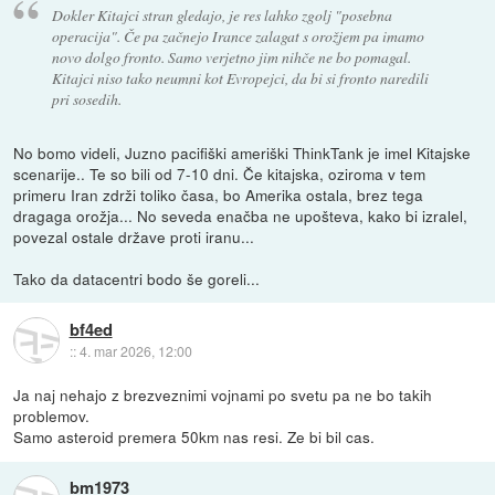
Dokler Kitajci stran gledajo, je res lahko zgolj "posebna
operacija". Če pa začnejo Irance zalagat s orožjem pa imamo
novo dolgo fronto. Samo verjetno jim nihče ne bo pomagal.
Kitajci niso tako neumni kot Evropejci, da bi si fronto naredili
pri sosedih.
No bomo videli, Juzno pacifiški ameriški ThinkTank je imel Kitajske
scenarije.. Te so bili od 7-10 dni. Če kitajska, oziroma v tem
primeru Iran zdrži toliko časa, bo Amerika ostala, brez tega
dragaga orožja... No seveda enačba ne upošteva, kako bi izralel,
povezal ostale države proti iranu...
Tako da datacentri bodo še goreli...
bf4ed
::
4. mar 2026, 12:00
Ja naj nehajo z brezveznimi vojnami po svetu pa ne bo takih
problemov.
Samo asteroid premera 50km nas resi. Ze bi bil cas.
bm1973