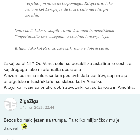
verjetno jim nihče ne bo pomagal. Kitajci niso tako
neumni kot Evropejci, da bi si fronto naredili pri
sosedih.
Smo videli, kako so stopili v bran Venezueli in ameriškemu
"imperialističnemu zaseganju svobodnih tankerjev", ja.
Kitajci, tako kot Rusi, so zavezniki samo v dobrih časih.
Zakaj pa bi šli ? Od Venezuele, so porabili za asfaltiranje cest, za
kaj drugega tako ni bila nafta uporabna.
Amzon tudi nima interesa tam postaviti data centrov, saj nimajo
energetske infrastrukture, še slabše kot v Ameriki.
Kitajci kot rusio so enako dobri zavezniki kot so Evropa in Amerika.
ZigaZiga
::
4. mar 2026, 22:44
Bezos bo malo jezen na trumpa. Pa toliko milijončkov mu je
daroval.