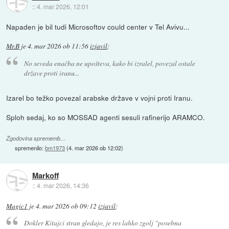
::
4. mar 2026, 12:01
Napaden je bil tudi Microsoftov could center v Tel Avivu...
Mr.B
je
4. mar 2026 ob 11:56
izjavil
:
No seveda enačba ne upošteva, kako bi izralel, povezal ostale
države proti iranu...
Izarel bo težko povezal arabske države v vojni proti Iranu.
Sploh sedaj, ko so MOSSAD agenti sesuli rafinerijo ARAMCO.
Zgodovina sprememb…
spremenilo:
bm1973
(
4. mar 2026 ob 12:02
)
Markoff
::
4. mar 2026, 14:36
Magic1
je
4. mar 2026 ob 09:12
izjavil
:
Dokler Kitajci stran gledajo, je res lahko zgolj "posebna