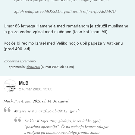
Sploh sedaj, ko so MOSSAD agenti sesuli rafinerijo ARAMCO.
Umor 86 letnega Hameneja med ramadanom je združil muslimane
in ga za vedno vpisal med mučence (tako kot imam Ali).
Kot če bi recimo Izrael med Veliko nočjo ubil papeža v Vatikanu
(pred 400 leti).
Zgodovina sprememb…
spremenilo:
sbawe64
(
4. mar 2026 ob 14:59
)
Mr.B
::
4. mar 2026, 15:03
Markoff
je
4. mar 2026 ob 14:36
izjavil
:
Magic1
je
4. mar 2026 ob 09:12
izjavil
:
Dokler Kitajci stran gledajo, je res lahko zgolj
"posebna operacija". Če pa začnejo Irance zalagat
s orožjem pa imamo novo dolgo fronto. Samo