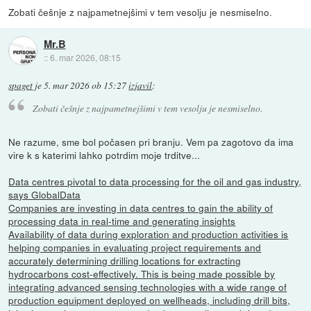
Zobati češnje z najpametnejšimi v tem vesolju je nesmiselno.
Mr.B
::
6. mar 2026, 08:15
spaget
je
5. mar 2026 ob 15:27
izjavil
:
Zobati češnje z najpametnejšimi v tem vesolju je nesmiselno.
Ne razume, sme bol počasen pri branju. Vem pa zagotovo da ima
vire k s katerimi lahko potrdim moje trditve...
Data centres pivotal to data processing for the oil and gas industry,
says GlobalData
Companies are investing in data centres to gain the ability of
processing data in real-time and generating insights
Availability of data during exploration and production activities is
helping companies in evaluating project requirements and
accurately determining drilling locations for extracting
hydrocarbons cost-effectively. This is being made possible by
integrating advanced sensing technologies with a wide range of
production equipment deployed on wellheads, including drill bits,