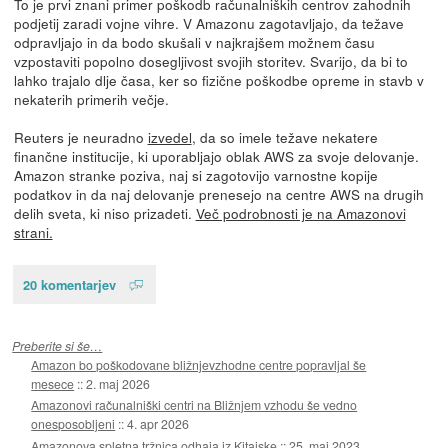
To je prvi znani primer poškodb računalniških centrov zahodnih
podjetij zaradi vojne vihre. V Amazonu zagotavljajo, da težave
odpravljajo in da bodo skušali v najkrajšem možnem času
vzpostaviti popolno dosegljivost svojih storitev. Svarijo, da bi to
lahko trajalo dlje časa, ker so fizične poškodbe opreme in stavb v
nekaterih primerih večje.
Reuters je neuradno
izvedel
, da so imele težave nekatere
finančne institucije, ki uporabljajo oblak AWS za svoje delovanje.
Amazon stranke poziva, naj si zagotovijo varnostne kopije
podatkov in da naj delovanje prenesejo na centre AWS na drugih
delih sveta, ki niso prizadeti.
Več podrobnosti je na Amazonovi
strani.
20 komentarjev
Preberite si še…
Amazon bo poškodovane bližnjevzhodne centre popravljal še
mesece
::
2. maj 2026
Amazonovi računalniški centri na Bližnjem vzhodu še vedno
onesposobljeni
::
4. apr 2026
Amazonova spletna tržnica odhaja iz Kitajske
::
25. maj 2023