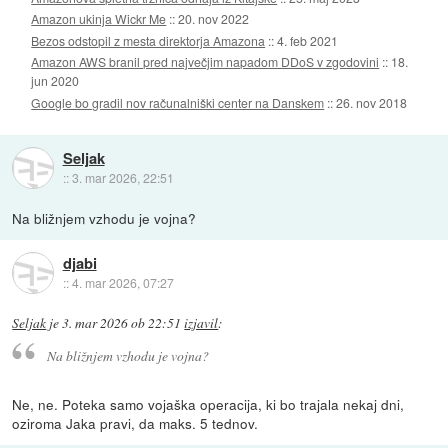
Amazon ukinja Wickr Me
::
20. nov 2022
Bezos odstopil z mesta direktorja Amazona
::
4. feb 2021
Amazon AWS branil pred največjim napadom DDoS v zgodovini
::
18.
jun 2020
Google bo gradil nov računalniški center na Danskem
::
26. nov 2018
Seljak
::
3. mar 2026, 22:51
Na bližnjem vzhodu je vojna?
djabi
::
4. mar 2026, 07:27
Seljak
je
3. mar 2026 ob 22:51
izjavil
:
Na bližnjem vzhodu je vojna?
Ne, ne. Poteka samo vojaška operacija, ki bo trajala nekaj dni,
oziroma Jaka pravi, da maks. 5 tednov.