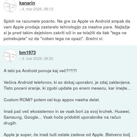
kanarin
::
4. mar 2026, 08:13
Sploh ne razumete poanto. Ne gre za Apple vs Android ampak da
vam Apple prodaja zastarelo tehnologijo za mastne pare. Najlažje
si je pred takim dejstviom zakriti oči in se tolažiti da itak "tega ne
potrebujete" oz da "noben tega ne opazi". Srečni vi.
bm1973
::
4. mar 2026, 08:35
A tebi pa Android ponuja kaj več?!?!?!
Večina Android telefonov, ki so dokaj uporabni, je zdaj zaklenjena.
Tisto poceni sranje, ki zgubi update po enem mesecu, kar imejte...
Custom ROMi? potem cel kup appov nweha delat.
Imaš pač več ekosistemov in se vsak bori za svoj kruhek. Huawei,
Samsung, Google... Vsak hoče pridobiti uporabnike na račun
drugih.
Apple je super, če imaš tudi ostale zadeve od Apple. Bistveno bolj