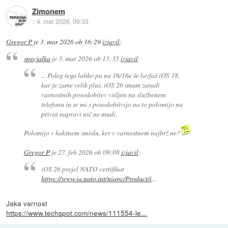
Zimonem
::
4. mar 2026, 09:33
Gregor P
je
3. mar 2026 ob 16:29
izjavil
:
specjalka
je
3. mar 2026 ob 15:35
izjavil
:
... Poleg tega lahko pa na 16/16e še lavfaš iOS 18,
kar je zame velik plus. iOS 26 imam zaradi
varnostnih posodobitev vsiljen na službenem
telefonu in se mi s posodobitvijo na to polomijo na
privat napravi nič ne mudi.
Polomijo v kakšnem smislu, ker v varnostnem najbrž ne?
Gregor P
je
27. feb 2026 ob 09:08
izjavil
:
iOS 26 prejel NATO certifikat
https://www.ia.nato.int/niapc/Product/i
...
Jaka varnost
https://www.techspot.com/news/111554-le...