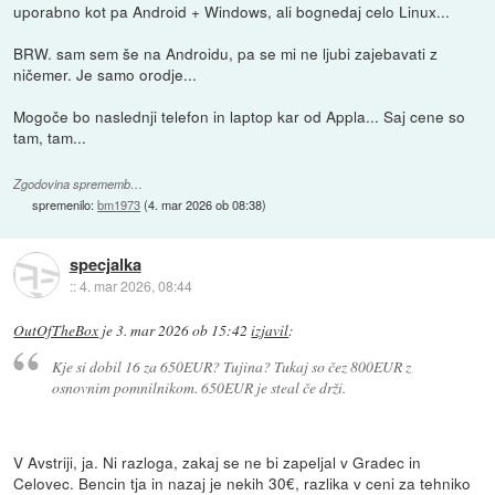
uporabno kot pa Android + Windows, ali bognedaj celo Linux...
BRW. sam sem še na Androidu, pa se mi ne ljubi zajebavati z
ničemer. Je samo orodje...
Mogoče bo naslednji telefon in laptop kar od Appla... Saj cene so
tam, tam...
Zgodovina sprememb…
spremenilo:
bm1973
(
4. mar 2026 ob 08:38
)
specjalka
::
4. mar 2026, 08:44
OutOfTheBox
je
3. mar 2026 ob 15:42
izjavil
:
Kje si dobil 16 za 650EUR? Tujina? Tukaj so čez 800EUR z
osnovnim pomnilnikom. 650EUR je steal če drži.
V Avstriji, ja. Ni razloga, zakaj se ne bi zapeljal v Gradec in
Celovec. Bencin tja in nazaj je nekih 30€, razlika v ceni za tehniko