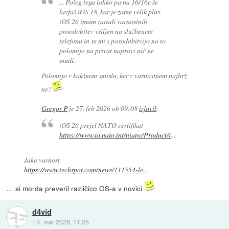
... Poleg tega lahko pa na 16/16e še
lavfaš iOS 18, kar je zame velik plus.
iOS 26 imam zaradi varnostnih
posodobitev vsiljen na službenem
telefonu in se mi s posodobitvijo na to
polomijo na privat napravi nič ne
mudi.
Polomijo v kakšnem smislu, ker v varnostnem najbrž
ne?
Gregor P
je
27. feb 2026 ob 09:08
izjavil
:
iOS 26 prejel NATO certifikat
https://www.ia.nato.int/niapc/Product/i
...
Jaka varnost
https://www.techspot.com/news/111554-le...
… si morda preveril različico OS-a v novici
d4vid
::
4. mar 2026, 11:25