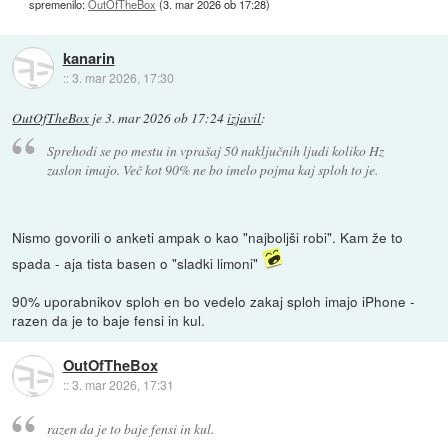
spremenilo:
OutOfTheBox
(
3. mar 2026 ob 17:28
)
kanarin
::
3. mar 2026, 17:30
OutOfTheBox
je
3. mar 2026 ob 17:24
izjavil
:
Sprehodi se po mestu in vprašaj 50 naključnih ljudi koliko Hz
zaslon imajo. Več kot 90% ne bo imelo pojma kaj sploh to je.
Nismo govorili o anketi ampak o kao "najboljši robi". Kam že to
spada - aja tista basen o "sladki limoni"
90% uporabnikov sploh en bo vedelo zakaj sploh imajo iPhone -
razen da je to baje fensi in kul.
OutOfTheBox
::
3. mar 2026, 17:31
razen da je to baje fensi in kul.