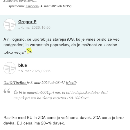
Zgodovina sprememb…
spremenilo:
Zimonem
(
4. mar 2026 ob 16:22
)
Gregor P
::
4. mar 2026, 16:50
A ni logično, če uporabljaš starejši iOS, ko je vmes prišlo že več
nadgradenj in varnostnih popravkov, da je možnost za zlorabe
toliko večja?
blue
::
5. mar 2026, 02:36
OutOfTheBox
je
3. mar 2026 ob 08:41
izjavil
:
Če bi to naneslo 600€ pri nas, bi bil to dejansko dober deal,
ampak pri nas bo skoraj verjetno 150-200€ več.
Razlike med EU in ZDA ceno je večinoma davek. ZDA cena je brez
davka, EU cena ima 20+% davek.