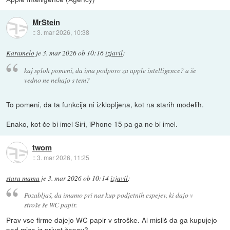
MrStein
::
3. mar 2026, 10:38
Karamelo
je
3. mar 2026 ob 10:16
izjavil
:
kaj sploh pomeni, da ima podporo za apple intelligence? a še
vedno ne nehajo s tem?
To pomeni, da ta funkcija ni izklopljena, kot na starih modelih.
Enako, kot če bi imel Siri, iPhone 15 pa ga ne bi imel.
twom
::
3. mar 2026, 11:25
stara mama
je
3. mar 2026 ob 10:14
izjavil
:
Pozabljaš, da imamo pri nas kup podjetnih espejev, ki dajo v
stroše še WC papir.
Prav vse firme dajejo WC papir v stroške. Al misliš da ga kupujejo
pod mizo iz privat žepov?