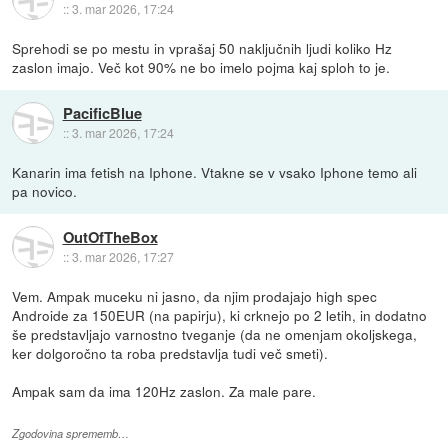
::
3. mar 2026, 17:24
Sprehodi se po mestu in vprašaj 50 naključnih ljudi koliko Hz
zaslon imajo. Več kot 90% ne bo imelo pojma kaj sploh to je.
PacificBlue
::
3. mar 2026, 17:24
Kanarin ima fetish na Iphone. Vtakne se v vsako Iphone temo ali
pa novico.
OutOfTheBox
::
3. mar 2026, 17:27
Vem. Ampak muceku ni jasno, da njim prodajajo high spec
Androide za 150EUR (na papirju), ki crknejo po 2 letih, in dodatno
še predstavljajo varnostno tveganje (da ne omenjam okoljskega,
ker dolgoročno ta roba predstavlja tudi več smeti).
Ampak sam da ima 120Hz zaslon. Za male pare.
Zgodovina sprememb…