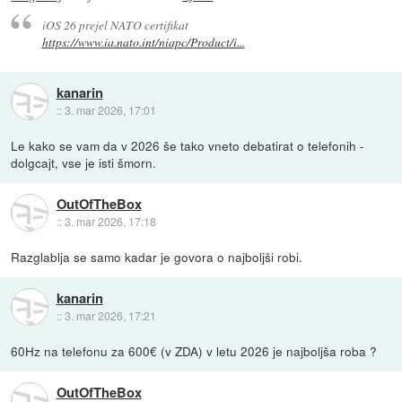
iOS 26 prejel NATO certifikat
https://www.ia.nato.int/niapc/Product/i...
kanarin
::
3. mar 2026, 17:01
Le kako se vam da v 2026 še tako vneto debatirat o telefonih -
dolgcajt, vse je isti šmorn.
OutOfTheBox
::
3. mar 2026, 17:18
Razglablja se samo kadar je govora o najboljši robi.
kanarin
::
3. mar 2026, 17:21
60Hz na telefonu za 600€ (v ZDA) v letu 2026 je najboljša roba ?
OutOfTheBox