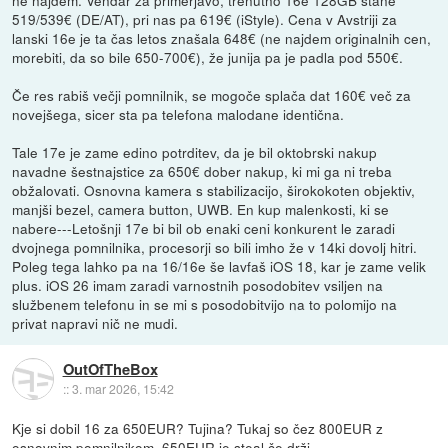
ne najdem. Vendar za primerjavo, trenutno 16e 128GB stane
519/539€ (DE/AT), pri nas pa 619€ (iStyle). Cena v Avstriji za
lanski 16e je ta čas letos znašala 648€ (ne najdem originalnih cen,
morebiti, da so bile 650-700€), že junija pa je padla pod 550€.
Če res rabiš večji pomnilnik, se mogoče splača dat 160€ več za
novejšega, sicer sta pa telefona malodane identična.
Tale 17e je zame edino potrditev, da je bil oktobrski nakup
navadne šestnajstice za 650€ dober nakup, ki mi ga ni treba
obžalovati. Osnovna kamera s stabilizacijo, širokokoten objektiv,
manjši bezel, camera button, UWB. En kup malenkosti, ki se
nabere---Letošnji 17e bi bil ob enaki ceni konkurent le zaradi
dvojnega pomnilnika, procesorji so bili imho že v 14ki dovolj hitri.
Poleg tega lahko pa na 16/16e še lavfaš iOS 18, kar je zame velik
plus. iOS 26 imam zaradi varnostnih posodobitev vsiljen na
službenem telefonu in se mi s posodobitvijo na to polomijo na
privat napravi nič ne mudi.
OutOfTheBox
::
3. mar 2026, 15:42
Kje si dobil 16 za 650EUR? Tujina? Tukaj so čez 800EUR z
osnovnim pomnilnikom. 650EUR je steal če drži.