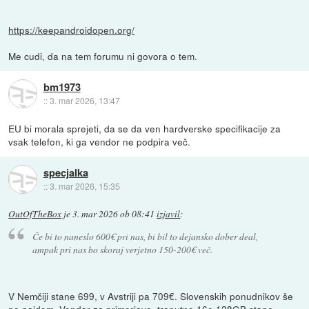
https://keepandroidopen.org/
Me cudi, da na tem forumu ni govora o tem.
bm1973
::
3. mar 2026, 13:47
EU bi morala sprejeti, da se da ven hardverske specifikacije za
vsak telefon, ki ga vendor ne podpira več.
specjalka
::
3. mar 2026, 15:35
OutOfTheBox
je
3. mar 2026 ob 08:41
izjavil
:
Če bi to naneslo 600€ pri nas, bi bil to dejansko dober deal,
ampak pri nas bo skoraj verjetno 150-200€ več.
V Nemčiji stane 699, v Avstriji pa 709€. Slovenskih ponudnikov še