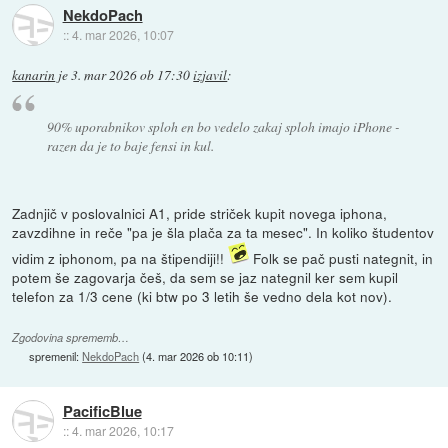
NekdoPach
::
4. mar 2026, 10:07
kanarin
je
3. mar 2026 ob 17:30
izjavil
:
90% uporabnikov sploh en bo vedelo zakaj sploh imajo iPhone -
razen da je to baje fensi in kul.
Zadnjič v poslovalnici A1, pride striček kupit novega iphona,
zavzdihne in reče "pa je šla plača za ta mesec". In koliko študentov
vidim z iphonom, pa na štipendiji!!
Folk se pač pusti nategnit, in
potem še zagovarja češ, da sem se jaz nategnil ker sem kupil
telefon za 1/3 cene (ki btw po 3 letih še vedno dela kot nov).
Zgodovina sprememb…
spremenil:
NekdoPach
(
4. mar 2026 ob 10:11
)
PacificBlue
::
4. mar 2026, 10:17