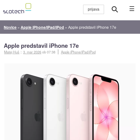
☰
Novice
»
Apple iPhone/iPad/iPod
»
Apple predstavil iPhone 17e
Apple predstavil iPhone 17e
Matej Huš
::
3. mar 2026
ob 07:38
Apple iPhone/iPad/iPod