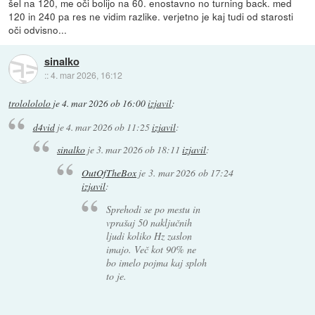
šel na 120, me oči bolijo na 60. enostavno no turning back. med
120 in 240 pa res ne vidim razlike. verjetno je kaj tudi od starosti
oči odvisno...
sinalko
::
4. mar 2026, 16:12
trololololo
je
4. mar 2026 ob 16:00
izjavil
:
d4vid
je
4. mar 2026 ob 11:25
izjavil
:
sinalko
je
3. mar 2026 ob 18:11
izjavil
:
OutOfTheBox
je
3. mar 2026 ob 17:24
izjavil
:
Sprehodi se po mestu in
vprašaj 50 naključnih
ljudi koliko Hz zaslon
imajo. Več kot 90% ne
bo imelo pojma kaj sploh
to je.