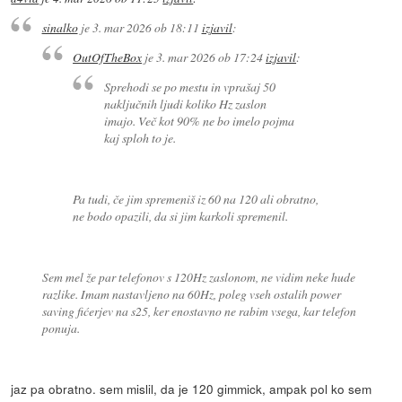
sinalko
je
3. mar 2026 ob 18:11
izjavil
:
OutOfTheBox
je
3. mar 2026 ob 17:24
izjavil
:
Sprehodi se po mestu in vprašaj 50
naključnih ljudi koliko Hz zaslon
imajo. Več kot 90% ne bo imelo pojma
kaj sploh to je.
Pa tudi, če jim spremeniš iz 60 na 120 ali obratno,
ne bodo opazili, da si jim karkoli spremenil.
Sem mel že par telefonov s 120Hz zaslonom, ne vidim neke hude
razlike. Imam nastavljeno na 60Hz, poleg vseh ostalih power
saving fićerjev na s25, ker enostavno ne rabim vsega, kar telefon
ponuja.
jaz pa obratno. sem mislil, da je 120 gimmick, ampak pol ko sem