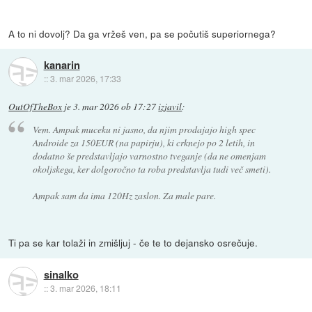
A to ni dovolj? Da ga vržeš ven, pa se počutiš superiornega?
kanarin
::
3. mar 2026, 17:33
OutOfTheBox
je
3. mar 2026 ob 17:27
izjavil
:
Vem. Ampak muceku ni jasno, da njim prodajajo high spec
Androide za 150EUR (na papirju), ki crknejo po 2 letih, in
dodatno še predstavljajo varnostno tveganje (da ne omenjam
okoljskega, ker dolgoročno ta roba predstavlja tudi več smeti).
Ampak sam da ima 120Hz zaslon. Za male pare.
Ti pa se kar tolaži in zmišljuj - če te to dejansko osrečuje.
sinalko
::
3. mar 2026, 18:11