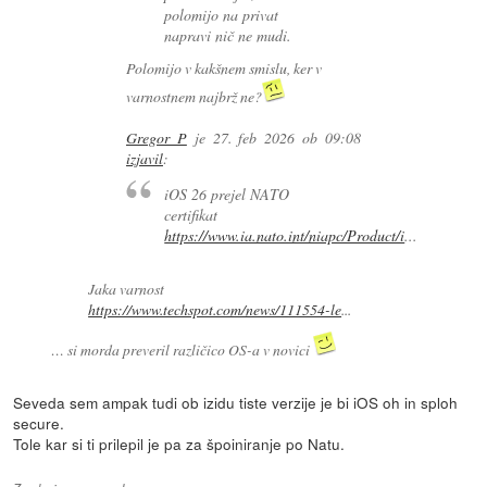
polomijo na privat
napravi nič ne mudi.
Polomijo v kakšnem smislu, ker v
varnostnem najbrž ne?
Gregor P
je
27. feb 2026 ob 09:08
izjavil
:
iOS 26 prejel NATO
certifikat
https://www.ia.nato.int/niapc/Product/i
...
Jaka varnost
https://www.techspot.com/news/111554-le
...
… si morda preveril različico OS-a v novici
Seveda sem ampak tudi ob izidu tiste verzije je bi iOS oh in sploh
secure.
Tole kar si ti prilepil je pa za špoiniranje po Natu.