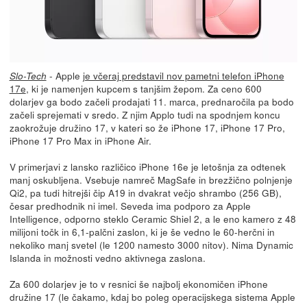
- Apple
je včeraj predstavil nov pametni telefon iPhone
Slo-Tech
17e
, ki je namenjen kupcem s tanjšim žepom. Za ceno 600
dolarjev ga bodo začeli prodajati 11. marca, prednaročila pa bodo
začeli sprejemati v sredo. Z njim Applo tudi na spodnjem koncu
zaokrožuje družino 17, v kateri so že iPhone 17, iPhone 17 Pro,
iPhone 17 Pro Max in iPhone Air.
V primerjavi z lansko različico iPhone 16e je letošnja za odtenek
manj oskubljena. Vsebuje namreč MagSafe in brezžično polnjenje
Qi2, pa tudi hitrejši čip A19 in dvakrat večjo shrambo (256 GB),
česar predhodnik ni imel. Seveda ima podporo za Apple
Intelligence, odporno steklo Ceramic Shiel 2, a le eno kamero z 48
milijoni točk in 6,1-palčni zaslon, ki je še vedno le 60-herčni in
nekoliko manj svetel (le 1200 namesto 3000 nitov). Nima Dynamic
Islanda in možnosti vedno aktivnega zaslona.
Za 600 dolarjev je to v resnici še najbolj ekonomičen iPhone
družine 17 (le čakamo, kdaj bo poleg operacijskega sistema Apple