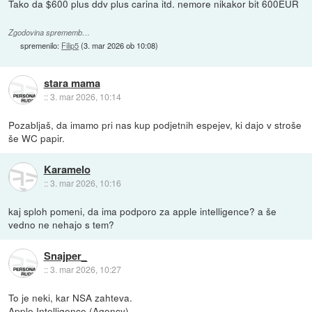
Tako da $600 plus ddv plus carina itd. nemore nikakor bit 600EUR
Zgodovina sprememb…
spremenilo:
Filip5
(
3. mar 2026 ob 10:08
)
stara mama
::
3. mar 2026, 10:14
Pozabljaš, da imamo pri nas kup podjetnih espejev, ki dajo v stroše
še WC papir.
Karamelo
::
3. mar 2026, 10:16
kaj sploh pomeni, da ima podporo za apple intelligence? a še
vedno ne nehajo s tem?
Snajper_
::
3. mar 2026, 10:27
To je neki, kar NSA zahteva.
Apple Intelligence (Agency)