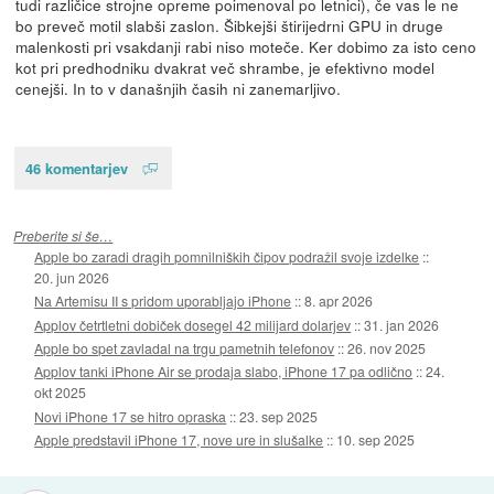
tudi različice strojne opreme poimenoval po letnici), če vas le ne
bo preveč motil slabši zaslon. Šibkejši štirijedrni GPU in druge
malenkosti pri vsakdanji rabi niso moteče. Ker dobimo za isto ceno
kot pri predhodniku dvakrat več shrambe, je efektivno model
cenejši. In to v današnjih časih ni zanemarljivo.
46 komentarjev
Preberite si še…
Apple bo zaradi dragih pomnilniških čipov podražil svoje izdelke
::
20. jun 2026
Na Artemisu II s pridom uporabljajo iPhone
::
8. apr 2026
Applov četrtletni dobiček dosegel 42 milijard dolarjev
::
31. jan 2026
Apple bo spet zavladal na trgu pametnih telefonov
::
26. nov 2025
Applov tanki iPhone Air se prodaja slabo, iPhone 17 pa odlično
::
24.
okt 2025
Novi iPhone 17 se hitro opraska
::
23. sep 2025
Apple predstavil iPhone 17, nove ure in slušalke
::
10. sep 2025