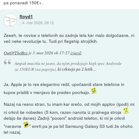
pa ponavadi 150€+.
floyd1
::
4. mar 2026, 09:12
Zeeeh, te novice o telefonih so zadnja leta kar malo dolgočasne, ni
več neke revolucije tu. Tudi pri flegship strojčkih.
OutOfTheBox
je
3. mar 2026 ob 17:27
izjavil
:
Ampak muceku ni jasno, da njim prodajajo high spec Androide
za 150EUR (na papirju),
ki crknejo po 2 letih
,...
Ja, Apple je to res elegantno rešil, upočasniš stare telefone in
kupce prisiliš v menjavo še preden pocrkajo.
Nazaj na resno stran, tu imam kar srečo, od mojih applov (ipodi) mi
ni crknil še nobeden (5 kom, razen nanota iz pralnega stroja
delajo še danes) Zadnji "poceni" android telefon, ki mi je crknil
"naravne
" smrti pa je pa bil Samsung Galaxy S3 tudi že ohoho
let nazaj.