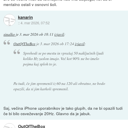
mentalno ostali v osnovni šoli.
kanarin
::
4. mar 2026, 07:52
sinalko
je
3. mar 2026 ob 18:11
izjavil
:
OutOfTheBox
je
3. mar 2026 ob 17:24
izjavil
:
Sprehodi se po mestu in vprašaj 50 naključnih ljudi
koliko Hz zaslon imajo. Več kot 90% ne bo imelo
pojma kaj sploh to je.
Pa tudi, če jim spremeniš iz 60 na 120 ali obratno, ne bodo
opazili, da si jim karkoli spremenil.
Saj, večina iPhone uporabnikov je tako glupih, da ne bi opazili tudi
če bi bilo osveževanje 20Hz. Glavno da je jabuk.
OutOfTheBox