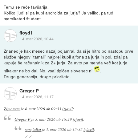
Temu se reče favšarija.
Koliko ljudi si pa kupi androida za jurja? Ja veliko, pa tud
marsikateri študent.
floyd1
::
4. mar 2026, 10:44
Znanec je kak mesec nazaj pojamral, da si je hitro po nastopu prve
službe njegov "tamali" najprej kupil ajfona za jurja in pol, zdaj pa
kupuje še računalnik za 2+ jurja. Za avto pa menda več kot jurja
nikakor ne bo dal. No, vsaj tipičen slovenec ni
.
Druga generacija, druge prioritete.
Gregor P
::
4. mar 2026, 11:17
Zimonem
je
4. mar 2026 ob 09:33
izjavil
:
Gregor P
je
3. mar 2026 ob 16:29
izjavil
:
specjalka
je
3. mar 2026 ob 15:35
izjavil
: