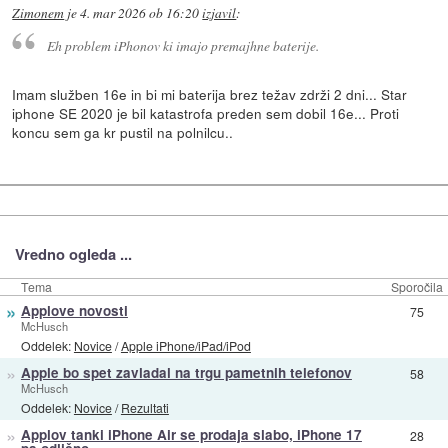
Zimonem
je
4. mar 2026 ob 16:20
izjavil
:
Eh problem iPhonov ki imajo premajhne baterije.
Imam služben 16e in bi mi baterija brez težav zdrži 2 dni... Star
iphone SE 2020 je bil katastrofa preden sem dobil 16e... Proti
koncu sem ga kr pustil na polnilcu..
Vredno ogleda ...
Tema
Sporočila
»
Applove novosti
75
McHusch
Oddelek:
Novice
/
Apple iPhone/iPad/iPod
»
Apple bo spet zavladal na trgu pametnih telefonov
58
McHusch
Oddelek:
Novice
/
Rezultati
»
Applov tanki iPhone Air se prodaja slabo, iPhone 17
28