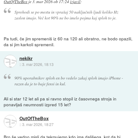
OutOfTheBox
je
3. mar 2026 ob 17:24
izjavil
:
Sprehodi se po mestu in vprašaj 50 naključnih ljudi koliko Hz
zaslon imajo. Več kot 90% ne bo imelo pojma kaj sploh to je.
Pa tudi, če jim spremeniš iz 60 na 120 ali obratno, ne bodo opazili,
da si jim karkoli spremenil.
nekikr
::
3. mar 2026, 18:13
90% uporabnikov sploh en bo vedelo zakaj sploh imajo iPhone -
razen da je to baje fensi in kul.
Ali si star 12 let ali pa si ravno stopil iz časovnega stroja in
ponavljaš neumnosti izpred 15 let?
OutOfTheBox
::
3. mar 2026, 18:27
Bro še vedno misli da tekmujemo kdo ima daljšega, kot da bi