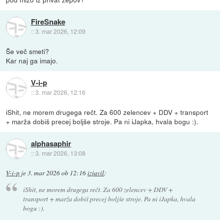
FireSnake
::
3. mar 2026, 12:09
Še več smeti?
Kar naj ga imajo.
V-i-p
::
3. mar 2026, 12:16
iShit, ne morem drugega rečt. Za 600 zelencev + DDV + transport
+ marža dobiš precej boljše stroje. Pa ni iJapka, hvala bogu :).
alphasaphir
::
3. mar 2026, 13:08
V-i-p
je
3. mar 2026 ob 12:16
izjavil
:
iShit, ne morem drugega rečt. Za 600 zelencev + DDV +
transport + marža dobiš precej boljše stroje. Pa ni iJapka, hvala
bogu :).