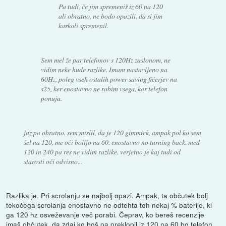
Pa tudi, če jim spremeniš iz 60 na 120
ali obratno, ne bodo opazili, da si jim
karkoli spremenil.
Sem mel že par telefonov s 120Hz zaslonom, ne
vidim neke hude razlike. Imam nastavljeno na
60Hz, poleg vseh ostalih power saving fićerjev na
s25, ker enostavno ne rabim vsega, kar telefon
ponuja.
jaz pa obratno. sem mislil, da je 120 gimmick, ampak pol ko sem
šel na 120, me oči bolijo na 60. enostavno no turning back. med
120 in 240 pa res ne vidim razlike. verjetno je kaj tudi od
starosti oči odvisno...
Razlika je. Pri scrolanju se najbolj opazi. Ampak, ta občutek bolj
tekočega scrolanja enostavno ne odtehta teh nekaj % baterije, ki
ga 120 hz osveževanje več porabi. Čeprav, ko bereš recenzije
imaš občutek, da zdaj ko boš pa preklopil iz 120 na 60 bo telefon