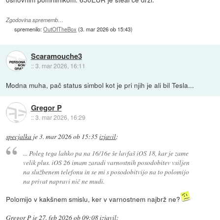
Zgodovina sprememb…
spremenilo:
OutOfTheBox
(
3. mar 2026 ob 15:43
)
Scaramouche3
::
3. mar 2026, 16:11
Modna muha, pač status simbol kot je pri njih je ali bil Tesla...
Gregor P
::
3. mar 2026, 16:29
specjalka
je
3. mar 2026 ob 15:35
izjavil
:
... Poleg tega lahko pa na 16/16e še lavfaš iOS 18, kar je zame
velik plus. iOS 26 imam zaradi varnostnih posodobitev vsiljen
na službenem telefonu in se mi s posodobitvijo na to polomijo
na privat napravi nič ne mudi.
Polomijo v kakšnem smislu, ker v varnostnem najbrž ne?
Gregor P
je
27. feb 2026 ob 09:08
izjavil
: