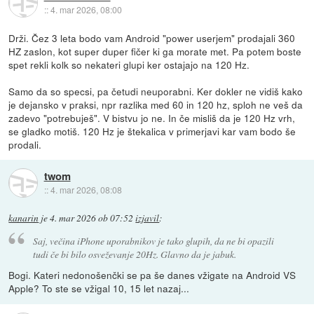
::
4. mar 2026, 08:00
Drži. Čez 3 leta bodo vam Android "power userjem" prodajali 360
HZ zaslon, kot super duper fičer ki ga morate met. Pa potem boste
spet rekli kolk so nekateri glupi ker ostajajo na 120 Hz.
Samo da so specsi, pa četudi neuporabni. Ker dokler ne vidiš kako
je dejansko v praksi, npr razlika med 60 in 120 hz, sploh ne veš da
zadevo "potrebuješ". V bistvu jo ne. In če misliš da je 120 Hz vrh,
se gladko motiš. 120 Hz je štekalica v primerjavi kar vam bodo še
prodali.
twom
::
4. mar 2026, 08:08
kanarin
je
4. mar 2026 ob 07:52
izjavil
:
Saj, večina iPhone uporabnikov je tako glupih, da ne bi opazili
tudi če bi bilo osveževanje 20Hz. Glavno da je jabuk.
Bogi. Kateri nedonošenčki se pa še danes vžigate na Android VS
Apple? To ste se vžigal 10, 15 let nazaj...