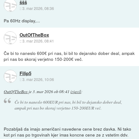
ššš
::
3. mar 2026, 08:36
Pa 60Hz display,...
OutOfTheBox
::
3. mar 2026, 08:41
Če bi to naneslo 600€ pri nas, bi bil to dejansko dober deal, ampak
pri nas bo skoraj verjetno 150-200€ več.
Filip5
::
3. mar 2026, 10:06
OutOfTheBox
je
3. mar 2026 ob 08:41
izjavil
:
Če bi to naneslo 600EUR pri nas, bi bil to dejansko dober deal,
ampak pri nas bo skoraj verjetno 150-200EUR več.
Pozabljaš da imajo američani navedene cene brez davka. Ni tako
kot pri nas po trgovinah kjer imas koncne cene ze z vstetim ddv.