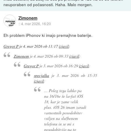
neuporaben od počasnosti. Haha. Malo morgen.
Zimonem
::
4. mar 2026, 16:20
Eh problem iPhonov ki imajo premajhne baterije.
Gregor P
je
4. mar 2026 ob 11:17
izjavil
:
Zimonem
je
4. mar 2026 ob 09:33
izjavil
:
Gregor P
je
3. mar 2026 ob 16:29
izjavil
:
specjalka
je
3. mar 2026 ob 15:35
izjavil
:
... Poleg tega lahko pa
na 16/16e še lavfaš iOS
18, kar je zame velik
plus. iOS 26 imam zaradi
varnostnih posodobitev
vsiljen na službenem
telefonu in se mi s
posodobitvijo na to