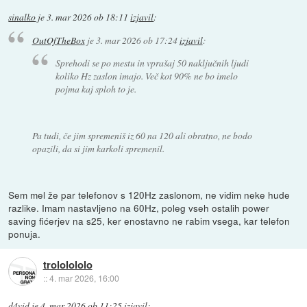
sinalko
je
3. mar 2026 ob 18:11
izjavil
:
OutOfTheBox
je
3. mar 2026 ob 17:24
izjavil
:
Sprehodi se po mestu in vprašaj 50 naključnih ljudi
koliko Hz zaslon imajo. Več kot 90% ne bo imelo
pojma kaj sploh to je.
Pa tudi, če jim spremeniš iz 60 na 120 ali obratno, ne bodo
opazili, da si jim karkoli spremenil.
Sem mel že par telefonov s 120Hz zaslonom, ne vidim neke hude
razlike. Imam nastavljeno na 60Hz, poleg vseh ostalih power
saving fićerjev na s25, ker enostavno ne rabim vsega, kar telefon
ponuja.
trololololo
::
4. mar 2026, 16:00
d4vid
je
4. mar 2026 ob 11:25
izjavil
: