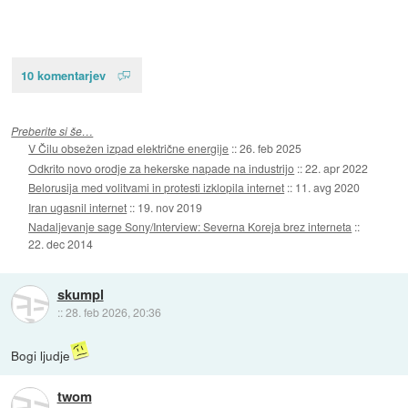
10 komentarjev
Preberite si še…
V Čilu obsežen izpad električne energije
::
26. feb 2025
Odkrito novo orodje za hekerske napade na industrijo
::
22. apr 2022
Belorusija med volitvami in protesti izklopila internet
::
11. avg 2020
Iran ugasnil internet
::
19. nov 2019
Nadaljevanje sage Sony/Interview: Severna Koreja brez interneta
::
22. dec 2014
skumpl
::
28. feb 2026, 20:36
Bogi ljudje
twom