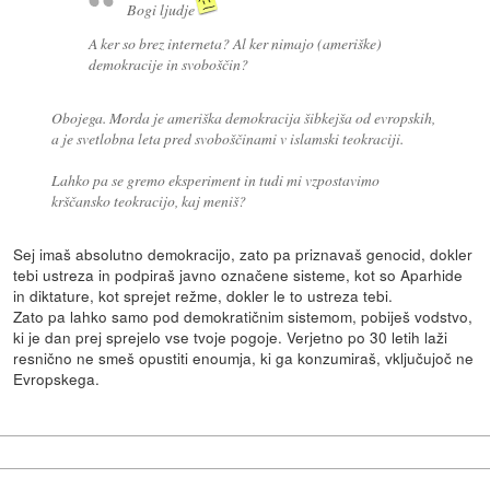
Bogi ljudje
A ker so brez interneta? Al ker nimajo (ameriške)
demokracije in svoboščin?
Obojega. Morda je ameriška demokracija šibkejša od evropskih,
a je svetlobna leta pred svoboščinami v islamski teokraciji.
Lahko pa se gremo eksperiment in tudi mi vzpostavimo
krščansko teokracijo, kaj meniš?
Sej imaš absolutno demokracijo, zato pa priznavaš genocid, dokler
tebi ustreza in podpiraš javno označene sisteme, kot so Aparhide
in diktature, kot sprejet režme, dokler le to ustreza tebi.
Zato pa lahko samo pod demokratičnim sistemom, pobiješ vodstvo,
ki je dan prej sprejelo vse tvoje pogoje. Verjetno po 30 letih laži
resnično ne smeš opustiti enoumja, ki ga konzumiraš, vključujoč ne
Evropskega.