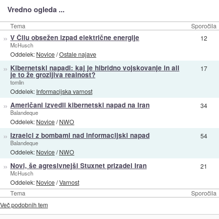
Vredno ogleda ...
Tema
Sporočila
»
V Čilu obsežen izpad električne energije
12
McHusch
Oddelek:
Novice
/
Ostale najave
»
Kibernetski napadi: kaj je hibridno vojskovanje in ali
17
je to že grozljiva realnost?
tomlin
Oddelek:
Informacijska varnost
»
Američani izvedli kibernetski napad na Iran
34
Balandeque
Oddelek:
Novice
/
NWO
»
Izraelci z bombami nad informacijski napad
54
Balandeque
Oddelek:
Novice
/
NWO
»
Novi, še agresivnejši Stuxnet prizadel Iran
21
McHusch
Oddelek:
Novice
/
Varnost
Tema
Sporočila
Več podobnih tem