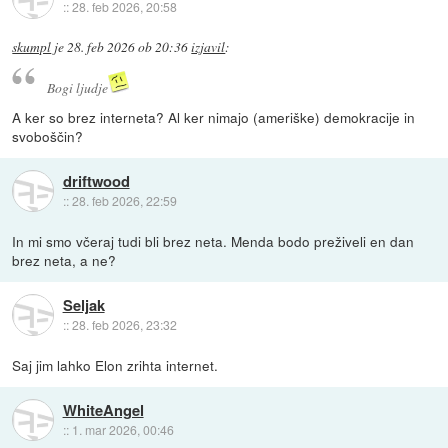
::
28. feb 2026, 20:58
skumpl
je
28. feb 2026 ob 20:36
izjavil
:
Bogi ljudje
A ker so brez interneta? Al ker nimajo (ameriške) demokracije in
svoboščin?
driftwood
::
28. feb 2026, 22:59
In mi smo včeraj tudi bli brez neta. Menda bodo preživeli en dan
brez neta, a ne?
Seljak
::
28. feb 2026, 23:32
Saj jim lahko Elon zrihta internet.
WhiteAngel
::
1. mar 2026, 00:46