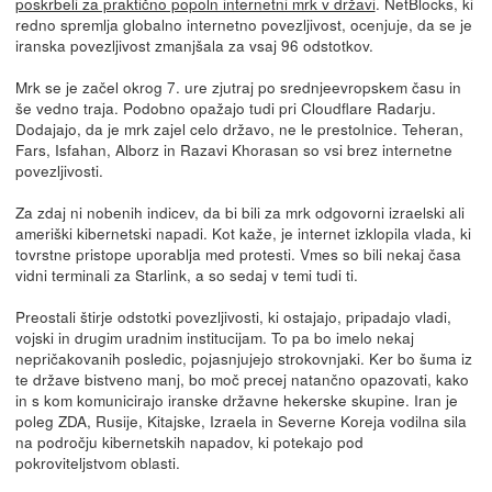
poskrbeli za praktično popoln internetni mrk v državi
. NetBlocks, ki
redno spremlja globalno internetno povezljivost, ocenjuje, da se je
iranska povezljivost zmanjšala za vsaj 96 odstotkov.
Mrk se je začel okrog 7. ure zjutraj po srednjeevropskem času in
še vedno traja. Podobno opažajo tudi pri Cloudflare Radarju.
Dodajajo, da je mrk zajel celo državo, ne le prestolnice. Teheran,
Fars, Isfahan, Alborz in Razavi Khorasan so vsi brez internetne
povezljivosti.
Za zdaj ni nobenih indicev, da bi bili za mrk odgovorni izraelski ali
ameriški kibernetski napadi. Kot kaže, je internet izklopila vlada, ki
tovrstne pristope uporablja med protesti. Vmes so bili nekaj časa
vidni terminali za Starlink, a so sedaj v temi tudi ti.
Preostali štirje odstotki povezljivosti, ki ostajajo, pripadajo vladi,
vojski in drugim uradnim institucijam. To pa bo imelo nekaj
nepričakovanih posledic, pojasnjujejo strokovnjaki. Ker bo šuma iz
te države bistveno manj, bo moč precej natančno opazovati, kako
in s kom komunicirajo iranske državne hekerske skupine. Iran je
poleg ZDA, Rusije, Kitajske, Izraela in Severne Koreja vodilna sila
na področju kibernetskih napadov, ki potekajo pod
pokroviteljstvom oblasti.