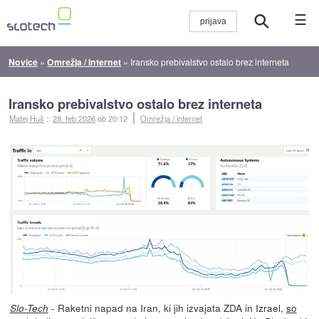
☰
Novice
»
Omrežja / internet
»
Iransko prebivalstvo ostalo brez interneta
Iransko prebivalstvo ostalo brez interneta
Matej Huš
::
28. feb 2026
ob 20:12
Omrežja / internet
- Raketni napad na Iran, ki jih izvajata ZDA in Izrael,
so
Slo-Tech