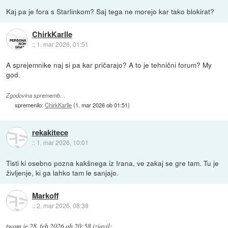
Kaj pa je fora s Starlinkom? Saj tega ne morejo kar tako blokirat?
ChirkKarlle
::
1. mar 2026, 01:51
A sprejemnike naj si pa kar pričarajo? A to je tehnični forum? My
god.
Zgodovina sprememb…
spremenilo:
ChirkKarlle
(
1. mar 2026 ob 01:51
)
rekakitece
::
1. mar 2026, 10:01
Tisti ki osebno pozna kakšnega iz Irana, ve zakaj se gre tam. Tu je
življenje, ki ga lahko tam le sanjajo.
Markoff
::
2. mar 2026, 08:38
twom
je
28. feb 2026 ob 20:58
izjavil
: