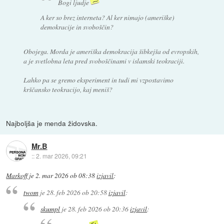
Bogi ljudje
A ker so brez interneta? Al ker nimajo (ameriške)
demokracije in svoboščin?
Obojega. Morda je ameriška demokracija šibkejša od evropskih,
a je svetlobna leta pred svoboščinami v islamski teokraciji.
Lahko pa se gremo eksperiment in tudi mi vzpostavimo
krščansko teokracijo, kaj meniš?
Najboljša je menda židovska.
Mr.B
::
2. mar 2026, 09:21
Markoff
je
2. mar 2026 ob 08:38
izjavil
:
twom
je
28. feb 2026 ob 20:58
izjavil
:
skumpl
je
28. feb 2026 ob 20:36
izjavil
: