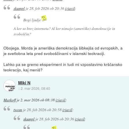
skumpl
je
28. feb 2026 ob 20:36
izjavil
:
Bogi ljudje
A ker so brez interneta? Al ker nimajo (ameriške) demokracije in
svoboščin?
Obojega. Morda je ameriška demokracija šibkejša od evropskih, a
je svetlobna leta pred svoboščinami v islamski teokraciji.
Lahko pa se gremo eksperiment in tudi mi vzpostavimo krščansko
teokracijo, kaj meniš?
Miki N
::
2. mar 2026, 08:40
Markoff
je
2. mar 2026 ob 08:38
izjavil
:
twom
je
28. feb 2026 ob 20:58
izjavil
:
skumpl
je
28. feb 2026 ob 20:36
izjavil
: