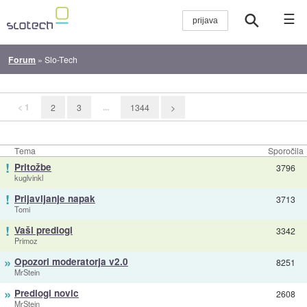
☰
Forum
»
Slo-Tech
< 1
...
2
3
1344
>
Tema
Sporočila
!
Pritožbe
3796
kuglvinkl
!
Prijavljanje napak
3713
Tomi
!
Vaši predlogi
3342
Primoz
»
Opozori moderatorja v2.0
8251
MrStein
»
Predlogi novic
2608
MrStein