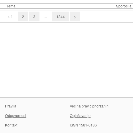
Tema
Sporočila
< 1
...
2
3
1344
>
Pravila
Večina pravic pridržanih
Odgovornost
Oglaševanje
Kontakt
ISSN 1581-0186