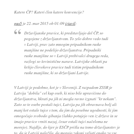
Katere ČP? Kateri člen katere konvencije?
gus5
je
22. mar 2015 ob 01:09
izjavil
:
Državljanske pravice, ki predstavljajo del ČP, so
pogojene z državljanstvom. To zelo dobro vedo tudi
v Latviji, prav zato mnogim pripadnikom ruske
manjšine ne podelijo državljanstva. Pripadniki
ruske manjšine so v Latviji prebivalci drugega reda,
razlogi so šovinistične narave. Latvijske oblasti pa
kršijo človekove pravice tudi tistim pripadnikom
ruske manjšine, ki so državljani Latvije.
V Latviji je podobno, kot je v Sloveniji. Z razpadom ZSSR je
Latvija "dobila" cel kup oseb, ki niso bile upravičene do
državljanstva, hkrati pa jih ni mogla ravno izgnati "kr nekam".
Zato so te osebe postali tujci, Latvija pa jih obravnava bolj ali
manj kot ostale tujce s tem, da jim da posebne ugodnosti, ki jim
omogočajo svobodo gibanja (lahko potujejo ven iz države in se
imajo pravico vrniti nazaj, česar ostali tujci načeloma ne
morejo). Najdlje, do kjer je ESČP prišla na temo državljanstev je
to, da je Latviji naložila, da morajo zakoni veljati enako za vse.