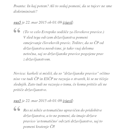
Poanta: In kaj potem? Ali to sedaj pomeni, da se tujcev ne sme
diskriminirati?
gus5
je
22. mar 2015 ob 01:09
izjavil
:
(To ve celo Evropsko sodišče za človekove pravice.)
V sled tega odvzem državljanstva pomeni
omejevanje človekovih pravic. Trditev, da so ČP od
državljanstva neodvisne, je tako vsaj deloma
netočna, saj so državljanske pravice pogojene prav
z državljanstvom.
Novica: karkoli si misliš, da so "državljanske pravice" očitno
niso vse tudi ČP in ESČP ne razsoja o stvareh, ki se ne tičejo
slednjih. Zato tudi ne razsoja o temu, če komu pritiče ali ne
pritiče državljanstvo.
gus5
je
22. mar 2015 ob 01:09
izjavil
:
Res ni nihče avtomatično upravičen do pridobitve
državljanstva, a to ne pomeni, da imajo države
pravico 'avtomatično' odvzeti državljanstvo, saj to
pomeni kratenje ČP.