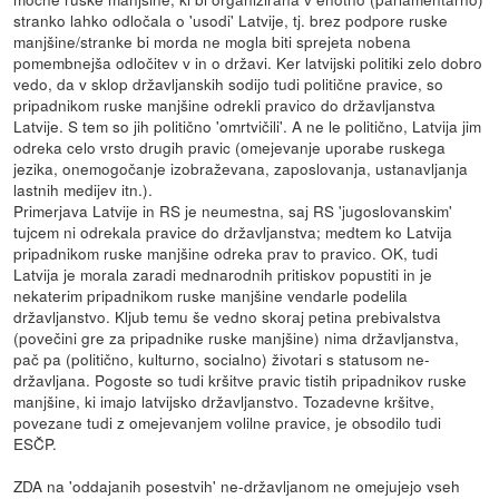
stranko lahko odločala o 'usodi' Latvije, tj. brez podpore ruske
manjšine/stranke bi morda ne mogla biti sprejeta nobena
pomembnejša odločitev v in o državi. Ker latvijski politiki zelo dobro
vedo, da v sklop državljanskih sodijo tudi politične pravice, so
pripadnikom ruske manjšine odrekli pravico do državljanstva
Latvije. S tem so jih politično 'omrtvičili'. A ne le politično, Latvija jim
odreka celo vrsto drugih pravic (omejevanje uporabe ruskega
jezika, onemogočanje izobraževana, zaposlovanja, ustanavljanja
lastnih medijev itn.).
Primerjava Latvije in RS je neumestna, saj RS 'jugoslovanskim'
tujcem ni odrekala pravice do državljanstva; medtem ko Latvija
pripadnikom ruske manjšine odreka prav to pravico. OK, tudi
Latvija je morala zaradi mednarodnih pritiskov popustiti in je
nekaterim pripadnikom ruske manjšine vendarle podelila
državljanstvo. Kljub temu še vedno skoraj petina prebivalstva
(povečini gre za pripadnike ruske manjšine) nima državljanstva,
pač pa (politično, kulturno, socialno) životari s statusom ne-
državljana. Pogoste so tudi kršitve pravic tistih pripadnikov ruske
manjšine, ki imajo latvijsko državljanstvo. Tozadevne kršitve,
povezane tudi z omejevanjem volilne pravice, je obsodilo tudi
ESČP.
ZDA na 'oddajanih posestvih' ne-državljanom ne omejujejo vseh