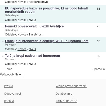
Oddelek:
Novice
/
Avtorsko pravo
»
EU napoveduje kazni za ponudnike, ki ne bodo brisali
81
terorističnih vsebin
Balandeque
Oddelek:
Novice
/
NWO
»
Nemški obveščevalci ujezili Avstrijce
44
Balandeque
Oddelek:
Novice
/
Zasebnost
»
Francija bi prepovedala deljenje Wi-Fi in uporabo Tora
36
McHusch
Oddelek:
Novice
/
NWO
»
Turčija krepi nadzor nad internetom
8
McHusch
Oddelek:
Novice
/
NWO
Tema
Sporočila
Več podobnih tem
Pravila
Večina pravic pridržanih
Odgovornost
Oglaševanje
Kontakt
ISSN 1581-0186