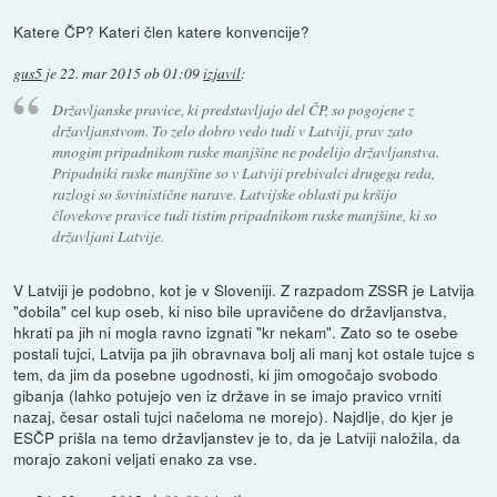
Katere ČP? Kateri člen katere konvencije?
gus5
je
22. mar 2015 ob 01:09
izjavil
:
Državljanske pravice, ki predstavljajo del ČP, so pogojene z
državljanstvom. To zelo dobro vedo tudi v Latviji, prav zato
mnogim pripadnikom ruske manjšine ne podelijo državljanstva.
Pripadniki ruske manjšine so v Latviji prebivalci drugega reda,
razlogi so šovinistične narave. Latvijske oblasti pa kršijo
človekove pravice tudi tistim pripadnikom ruske manjšine, ki so
državljani Latvije.
V Latviji je podobno, kot je v Sloveniji. Z razpadom ZSSR je Latvija
"dobila" cel kup oseb, ki niso bile upravičene do državljanstva,
hkrati pa jih ni mogla ravno izgnati "kr nekam". Zato so te osebe
postali tujci, Latvija pa jih obravnava bolj ali manj kot ostale tujce s
tem, da jim da posebne ugodnosti, ki jim omogočajo svobodo
gibanja (lahko potujejo ven iz države in se imajo pravico vrniti
nazaj, česar ostali tujci načeloma ne morejo). Najdlje, do kjer je
ESČP prišla na temo državljanstev je to, da je Latviji naložila, da
morajo zakoni veljati enako za vse.