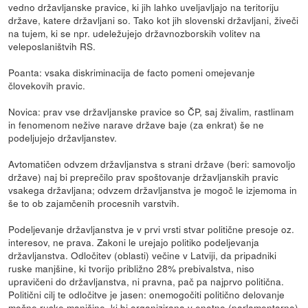
vedno državljanske pravice, ki jih lahko uveljavljajo na teritoriju
države, katere državljani so. Tako kot jih slovenski državljani, živeči
na tujem, ki se npr. udeležujejo državnozborskih volitev na
veleposlaništvih RS.
Poanta: vsaka diskriminacija de facto pomeni omejevanje
človekovih pravic.
Novica: prav vse državljanske pravice so ČP, saj živalim, rastlinam
in fenomenom nežive narave države baje (za enkrat) še ne
podeljujejo državljanstev.
Avtomatičen odvzem državljanstva s strani države (beri: samovoljo
države) naj bi preprečilo prav spoštovanje državljanskih pravic
vsakega državljana; odvzem državljanstva je mogoč le izjemoma in
še to ob zajamčenih procesnih varstvih.
Podeljevanje državljanstva je v prvi vrsti stvar politične presoje oz.
interesov, ne prava. Zakoni le urejajo politiko podeljevanja
državljanstva. Odločitev (oblasti) večine v Latviji, da pripadniki
ruske manjšine, ki tvorijo približno 28% prebivalstva, niso
upravičeni do državljanstva, ni pravna, pač pa najprvo politična.
Politični cilj te odločitve je jasen: onemogočiti politično delovanje
močne ruske manjšine, ki bi organizirana v enotno (parlamentarno)