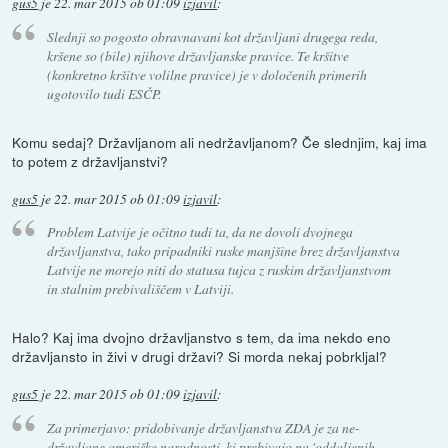
gus5
je
22. mar 2015 ob 01:09
izjavil
:
Slednji so pogosto obravnavani kot državljani drugega reda,
kršene so (bile) njihove državljanske pravice. Te kršitve
(konkretno kršitve volilne pravice) je v določenih primerih
ugotovilo tudi ESČP.
Komu sedaj? Državljanom ali nedržavljanom? Če slednjim, kaj ima
to potem z državljanstvi?
gus5
je
22. mar 2015 ob 01:09
izjavil
:
Problem Latvije je očitno tudi ta, da ne dovoli dvojnega
državljanstva, tako pripadniki ruske manjšine brez državljanstva
Latvije ne morejo niti do statusa tujca z ruskim državljanstvom
in stalnim prebivališčem v Latviji.
Halo? Kaj ima dvojno državljanstvo s tem, da ima nekdo eno
državljansto in živi v drugi državi? Si morda nekaj pobrkljal?
gus5
je
22. mar 2015 ob 01:09
izjavil
:
Za primerjavo: pridobivanje državljanstva ZDA je za ne-
državljane ameriške narodnosti, ki prebivajo na 'oddaljenih