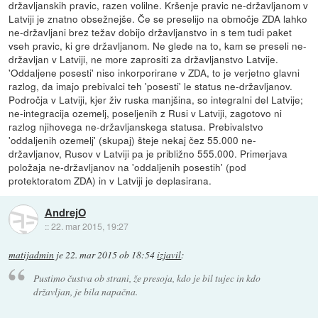
državljanskih pravic, razen volilne. Kršenje pravic ne-državljanom v
Latviji je znatno obsežnejše. Če se preselijo na območje ZDA lahko
ne-državljani brez težav dobijo državljanstvo in s tem tudi paket
vseh pravic, ki gre državljanom. Ne glede na to, kam se preseli ne-
državljan v Latviji, ne more zaprositi za državljanstvo Latvije.
'Oddaljene posesti' niso inkorporirane v ZDA, to je verjetno glavni
razlog, da imajo prebivalci teh 'posesti' le status ne-državljanov.
Področja v Latviji, kjer živ ruska manjšina, so integralni del Latvije;
ne-integracija ozemelj, poseljenih z Rusi v Latviji, zagotovo ni
razlog njihovega ne-državljanskega statusa. Prebivalstvo
'oddaljenih ozemelj' (skupaj) šteje nekaj čez 55.000 ne-
državljanov, Rusov v Latviji pa je približno 555.000. Primerjava
položaja ne-državljanov na 'oddaljenih posestih' (pod
protektoratom ZDA) in v Latviji je deplasirana.
AndrejO
::
22. mar 2015, 19:27
matijadmin
je
22. mar 2015 ob 18:54
izjavil
:
Pustimo čustva ob strani, že presoja, kdo je bil tujec in kdo
državljan, je bila napačna.