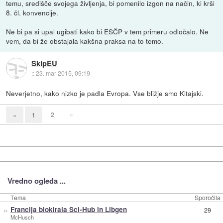
temu, središče svojega življenja, bi pomenilo izgon na način, ki krši
8. čl. konvencije.
Ne bi pa si upal ugibati kako bi ESČP v tem primeru odločalo. Ne
vem, da bi že obstajala kakšna praksa na to temo.
SkipEU
::
23. mar 2015, 09:19
Neverjetno, kako nizko je padla Evropa. Vse bližje smo Kitajski.
2
»
«
1
Vredno ogleda ...
Tema
Sporočila
»
Francija blokirala Sci-Hub in Libgen
29
McHusch