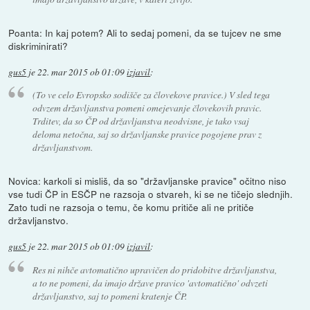
Poanta: In kaj potem? Ali to sedaj pomeni, da se tujcev ne sme
diskriminirati?
gus5
je
22. mar 2015 ob 01:09
izjavil
:
(To ve celo Evropsko sodišče za človekove pravice.) V sled tega
odvzem državljanstva pomeni omejevanje človekovih pravic.
Trditev, da so ČP od državljanstva neodvisne, je tako vsaj
deloma netočna, saj so državljanske pravice pogojene prav z
državljanstvom.
Novica: karkoli si misliš, da so "državljanske pravice" očitno niso
vse tudi ČP in ESČP ne razsoja o stvareh, ki se ne tičejo slednjih.
Zato tudi ne razsoja o temu, če komu pritiče ali ne pritiče
državljanstvo.
gus5
je
22. mar 2015 ob 01:09
izjavil
:
Res ni nihče avtomatično upravičen do pridobitve državljanstva,
a to ne pomeni, da imajo države pravico 'avtomatično' odvzeti
državljanstvo, saj to pomeni kratenje ČP.