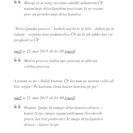
Mnogi so se torej zavestno odrekli nekaterim ČP,
natančneje državljanskim pravicam, ki so vezane
prav na posedovanje državljanstva.
"Državljanske pravice", karkoli naj bi to že bilo - definicijo še
čakam - verjetno niso podmnožica ČP, da bi jih lahko kar vse
proglasil za ČP.
gus5
je
22. mar 2015 ob 01:09
izjavil
:
Med te pravice sodita npr. pasivna in aktivna
volilna pravica.
A potem so mi v Italiji kratene ČP, ker tam ne morem voliti ali
biti voljen? Po katerem členu katere konvencije pa?
gus5
je
22. mar 2015 ob 01:09
izjavil
:
Poanta: ljudje, ki nimajo državljanstva države, v
kateri živijo, imajo zajamčenih manj človekovih
pravic kot tisti prebivalci, ki imajo državljanstvo
države, v kateri živijo.