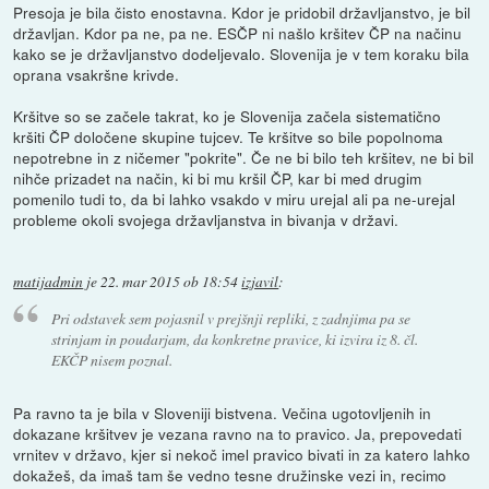
Presoja je bila čisto enostavna. Kdor je pridobil državljanstvo, je bil
državljan. Kdor pa ne, pa ne. ESČP ni našlo kršitev ČP na načinu
kako se je državljanstvo dodeljevalo. Slovenija je v tem koraku bila
oprana vsakršne krivde.
Kršitve so se začele takrat, ko je Slovenija začela sistematično
kršiti ČP določene skupine tujcev. Te kršitve so bile popolnoma
nepotrebne in z ničemer "pokrite". Če ne bi bilo teh kršitev, ne bi bil
nihče prizadet na način, ki bi mu kršil ČP, kar bi med drugim
pomenilo tudi to, da bi lahko vsakdo v miru urejal ali pa ne-urejal
probleme okoli svojega državljanstva in bivanja v državi.
matijadmin
je
22. mar 2015 ob 18:54
izjavil
:
Pri odstavek sem pojasnil v prejšnji repliki, z zadnjima pa se
strinjam in poudarjam, da konkretne pravice, ki izvira iz 8. čl.
EKČP nisem poznal.
Pa ravno ta je bila v Sloveniji bistvena. Večina ugotovljenih in
dokazane kršitvev je vezana ravno na to pravico. Ja, prepovedati
vrnitev v državo, kjer si nekoč imel pravico bivati in za katero lahko
dokažeš, da imaš tam še vedno tesne družinske vezi in, recimo