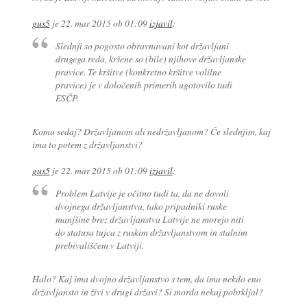
gus5
je
22. mar 2015 ob 01:09
izjavil
:
Slednji so pogosto obravnavani kot državljani
drugega reda, kršene so (bile) njihove državljanske
pravice. Te kršitve (konkretno kršitve volilne
pravice) je v določenih primerih ugotovilo tudi
ESČP.
Komu sedaj? Državljanom ali nedržavljanom? Če slednjim, kaj
ima to potem z državljanstvi?
gus5
je
22. mar 2015 ob 01:09
izjavil
:
Problem Latvije je očitno tudi ta, da ne dovoli
dvojnega državljanstva, tako pripadniki ruske
manjšine brez državljanstva Latvije ne morejo niti
do statusa tujca z ruskim državljanstvom in stalnim
prebivališčem v Latviji.
Halo? Kaj ima dvojno državljanstvo s tem, da ima nekdo eno
državljansto in živi v drugi državi? Si morda nekaj pobrkljal?