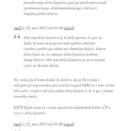
posedovanja državljanstva, pač pa predvsem zaradi
(protiustavnega, diskriminatornega) izbrisa iz
registra prebivalstva.
gus5
je
22. mar 2015 ob 01:09
izjavil
:
Odvzem državljanstva je še bolj sporen, če gre za
ljudi, ki sami in pogosto tudi njihove družine
(stalno) prebivajo edino na območju države, katere
državljani so, oz. nimajo državljanstva nobene
druge države. Odvzem državljanstva je sicer možen,
a gre za skrajni ukrep.
No, sedaj pa k temu dodaj še dejstvo, da je Slovenija z
odcepitvijo neposredno povzročila razpad SFRJ in s tem večini
teh oseb v resnici odvzela edino državljanstvo, ki si ga v tistem
trenutku imele.
ESČP kljub temu ni v temu ugotovilo nikakršnih kršitev ČP v
zvezi z državljanstvi.
gus5
je
22. mar 2015 ob 01:09
izjavil
: