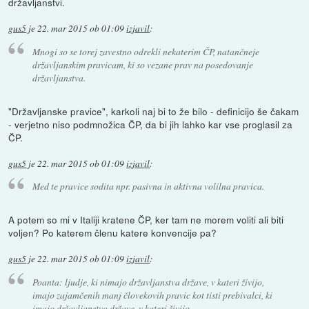
državljanstvi.
gus5
je
22. mar 2015 ob 01:09
izjavil
:
Mnogi so se torej zavestno odrekli nekaterim ČP, natančneje
državljanskim pravicam, ki so vezane prav na posedovanje
državljanstva.
"Državljanske pravice", karkoli naj bi to že bilo - definicijo še čakam
- verjetno niso podmnožica ČP, da bi jih lahko kar vse proglasil za
ČP.
gus5
je
22. mar 2015 ob 01:09
izjavil
:
Med te pravice sodita npr. pasivna in aktivna volilna pravica.
A potem so mi v Italiji kratene ČP, ker tam ne morem voliti ali biti
voljen? Po katerem členu katere konvencije pa?
gus5
je
22. mar 2015 ob 01:09
izjavil
:
Poanta: ljudje, ki nimajo državljanstva države, v kateri živijo,
imajo zajamčenih manj človekovih pravic kot tisti prebivalci, ki
imajo državljanstvo države, v kateri živijo.