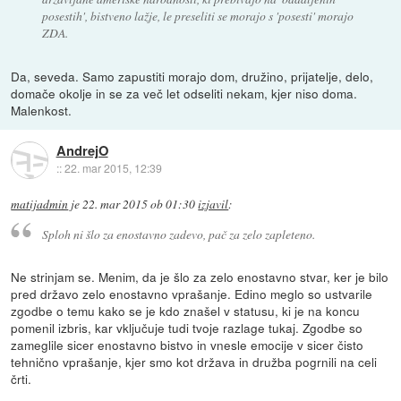
posestih', bistveno lažje, le preseliti se morajo s 'posesti' morajo
ZDA.
Da, seveda. Samo zapustiti morajo dom, družino, prijatelje, delo,
domače okolje in se za več let odseliti nekam, kjer niso doma.
Malenkost.
AndrejO
::
22. mar 2015, 12:39
matijadmin
je
22. mar 2015 ob 01:30
izjavil
:
Sploh ni šlo za enostavno zadevo, pač za zelo zapleteno.
Ne strinjam se. Menim, da je šlo za zelo enostavno stvar, ker je bilo
pred državo zelo enostavno vprašanje. Edino meglo so ustvarile
zgodbe o temu kako se je kdo znašel v statusu, ki je na koncu
pomenil izbris, kar vključuje tudi tvoje razlage tukaj. Zgodbe so
zameglile sicer enostavno bistvo in vnesle emocije v sicer čisto
tehnično vprašanje, kjer smo kot država in družba pogrnili na celi
črti.