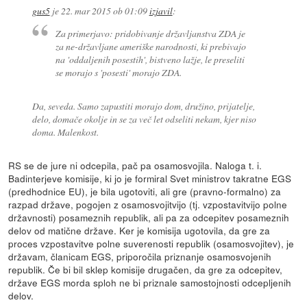
gus5
je
22. mar 2015 ob 01:09
izjavil
:
Za primerjavo: pridobivanje državljanstva ZDA je
za ne-državljane ameriške narodnosti, ki prebivajo
na 'oddaljenih posestih', bistveno lažje, le preseliti
se morajo s 'posesti' morajo ZDA.
Da, seveda. Samo zapustiti morajo dom, družino, prijatelje,
delo, domače okolje in se za več let odseliti nekam, kjer niso
doma. Malenkost.
RS se de jure ni odcepila, pač pa osamosvojila. Naloga t. i.
Badinterjeve komisije, ki jo je formiral Svet ministrov takratne EGS
(predhodnice EU), je bila ugotoviti, ali gre (pravno-formalno) za
razpad države, pogojen z osamosvojitvijo (tj. vzpostavitvijo polne
državnosti) posameznih republik, ali pa za odcepitev posameznih
delov od matične države. Ker je komisija ugotovila, da gre za
proces vzpostavitve polne suverenosti republik (osamosvojitev), je
državam, članicam EGS, priporočila priznanje osamosvojenih
republik. Če bi bil sklep komisije drugačen, da gre za odcepitev,
države EGS morda sploh ne bi priznale samostojnosti odcepljenih
delov.