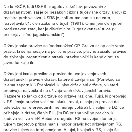
Ne le ESČP, tudi USRS ni ugotovilo kršitev, povezanih z
državljanstvom, saj je bil nezakonit izbris tujcev (ne državljanov) iz
registra prebivalstva. USRS je, kolikor me spomin ne vara,
razveljavilo 81. člen Zakona o tujcih (1991). Omenjeni člen je bil
protiustaven zato, ker je diskriminiral 'jugoslovanske' tujce (v
primerjavi z 'ne-jugoslovanskimi').
Državljanske pravice so 'podmnožica' ČP. Gre za sklop cele vrste
pravic, ki se nanašajo na politične pravice, pravno zaščito, pravice
do zbiranja, organiziranja strank, pravice voliti in kandidirati za
javne funkcije itn.
Državljani imajo praviloma pravico do uveljavljanja vseh
državljanskih pravic v državi, katere državljani so. (Ponekod so
izjema zaporniki.) Prebivalci, ki niso državljani države, v kateri
prebivajo, največkrat ne uživajo vseh državljanskih pravic.
Razmere so lahko od države do države različne. Tujci, ki prebivajo
v RS, imajo pravico voliti na lokalni ravni, nimajo pa pravice do
udeležbe na referendumih, ne morejo voliti ali biti voljeni v DZ; če
prihajajo iz držav, članic EU, jim RS prizna volilno pravico, ki
zadeva volitve v EP. Rečeno drugače: RS na svojem teritoriju
tujcem zagotovo prizna manjši nabor pravic kot državljanom RS,
pravice tujcev so torej omejene. A tujci, bivajoči v RS, imajo še