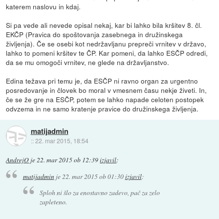
katerem naslovu in kdaj.
Si pa vede ali nevede opisal nekaj, kar bi lahko bila kršitev 8. čl.
EKČP (Pravica do spoštovanja zasebnega in družinskega
življenja). Če se osebi kot nedržavljanu prepreči vrnitev v državo,
lahko to pomeni kršitev te ČP. Kar pomeni, da lahko ESČP odredi,
da se mu omogoči vrnitev, ne glede na državljanstvo.
Edina težava pri temu je, da ESČP ni ravno organ za urgentno
posredovanje in človek bo moral v vmesnem času nekje živeti. In,
če se že gre na ESČP, potem se lahko napade celoten postopek
odvzema in ne samo kratenje pravice do družinskega življenja.
matijadmin
::
22. mar 2015, 18:54
AndrejO
je
22. mar 2015 ob 12:39
izjavil
:
matijadmin
je
22. mar 2015 ob 01:30
izjavil
:
Sploh ni šlo za enostavno zadevo, pač za zelo
zapleteno.