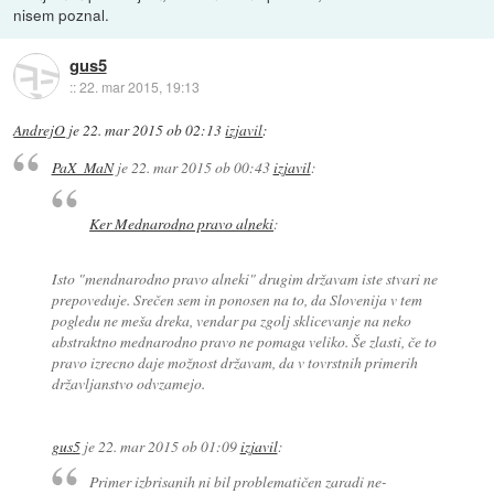
nisem poznal.
gus5
::
22. mar 2015, 19:13
AndrejO
je
22. mar 2015 ob 02:13
izjavil
:
PaX_MaN
je
22. mar 2015 ob 00:43
izjavil
:
Ker Mednarodno pravo alneki
:
Isto "mendnarodno pravo alneki" drugim državam iste stvari ne
prepoveduje. Srečen sem in ponosen na to, da Slovenija v tem
pogledu ne meša dreka, vendar pa zgolj sklicevanje na neko
abstraktno mednarodno pravo ne pomaga veliko. Še zlasti, če to
pravo izrecno daje možnost državam, da v tovrstnih primerih
državljanstvo odvzamejo.
gus5
je
22. mar 2015 ob 01:09
izjavil
:
Primer izbrisanih ni bil problematičen zaradi ne-