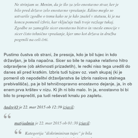
Ne strinjam se. Menim, da je šlo za zelo enostavno stvar, ker je
bilo pred državo zelo enostavno vprašanje. Edino meglo so
ustvarile zgodbe o temu kako se je kdo znašel v statusu, ki je na
koncu pomenil izbris, kar vključuje tudi tvoje razlage tukaj.
Zgodbe so zameglile sicer enostavno bistvo in vnesle emocije v
sicer čisto tehnično vprašanje, kjer smo kot država in družba
pogrnili na celi črti.
Pustimo čustva ob strani, že presoja, kdo je bil tujec in kdo
državljan, je bila napačna. Sicer so bile te napake relativno hitro
odpravljene (ob aktivnosti prizadetih), le redki niso tega uredili do
danes ali pred kratkim. Izbris tudi tujcev oz. vseh skupaj (ki je
pomenil ob nepodelitvi državljanstva še izbris naslova stalnega
prebivališča), pa je bil tehničnopravno enostavno dejanje, ja, in ob
enem prva kršitev v nizu. Ki jih ni bilo malo. In ja, enostavno bi bi
bilo to preprečiti, pa tudi reševati kmalu po zapletu.
AndrejO
je
22. mar 2015 ob 12:39
izjavil
:
matijadmin
je
22. mar 2015 ob 01:30
izjavil
:
Kategorija "diskriminiran tujec" je bila