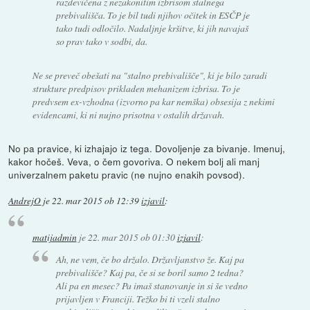
razdevičena z nezakonitim izbrisom stalnega
prebivališča. To je bil tudi njihov očitek in ESČP je
tako tudi odločilo. Nadaljnje kršitve, ki jih navajaš
so prav tako v sodbi, da.
Ne se preveč obešati na "stalno prebivališče", ki je bilo zaradi
strukture predpisov prikladen mehanizem izbrisa. To je
predvsem ex-vzhodna (izvorno pa kar nemška) obsesija z nekimi
evidencami, ki ni nujno prisotna v ostalih državah.
No pa pravice, ki izhajajo iz tega. Dovoljenje za bivanje. Imenuj,
kakor hočeš. Veva, o čem govoriva. O nekem bolj ali manj
univerzalnem paketu pravic (ne nujno enakih povsod).
AndrejO
je
22. mar 2015 ob 12:39
izjavil
:
matijadmin
je
22. mar 2015 ob 01:30
izjavil
:
Ah, ne vem, če bo držalo. Državljanstvo že. Kaj pa
prebivališče? Kaj pa, če si se boril samo 2 tedna?
Ali pa en mesec? Pa imaš stanovanje in si še vedno
prijavljen v Franciji. Težko bi ti vzeli stalno