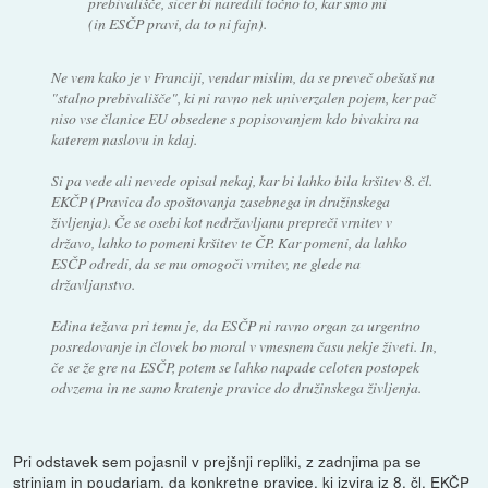
prebivališče, sicer bi naredili točno to, kar smo mi
(in ESČP pravi, da to ni fajn).
Ne vem kako je v Franciji, vendar mislim, da se preveč obešaš na
"stalno prebivališče", ki ni ravno nek univerzalen pojem, ker pač
niso vse članice EU obsedene s popisovanjem kdo bivakira na
katerem naslovu in kdaj.
Si pa vede ali nevede opisal nekaj, kar bi lahko bila kršitev 8. čl.
EKČP (Pravica do spoštovanja zasebnega in družinskega
življenja). Če se osebi kot nedržavljanu prepreči vrnitev v
državo, lahko to pomeni kršitev te ČP. Kar pomeni, da lahko
ESČP odredi, da se mu omogoči vrnitev, ne glede na
državljanstvo.
Edina težava pri temu je, da ESČP ni ravno organ za urgentno
posredovanje in človek bo moral v vmesnem času nekje živeti. In,
če se že gre na ESČP, potem se lahko napade celoten postopek
odvzema in ne samo kratenje pravice do družinskega življenja.
Pri odstavek sem pojasnil v prejšnji repliki, z zadnjima pa se
strinjam in poudarjam, da konkretne pravice, ki izvira iz 8. čl. EKČP