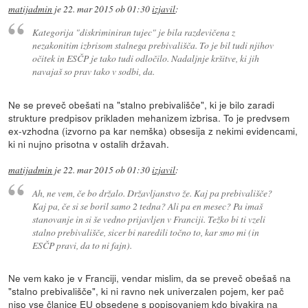
matijadmin
je
22. mar 2015 ob 01:30
izjavil
:
Kategorija "diskriminiran tujec" je bila razdevičena z
nezakonitim izbrisom stalnega prebivališča. To je bil tudi njihov
očitek in ESČP je tako tudi odločilo. Nadaljnje kršitve, ki jih
navajaš so prav tako v sodbi, da.
Ne se preveč obešati na "stalno prebivališče", ki je bilo zaradi
strukture predpisov prikladen mehanizem izbrisa. To je predvsem
ex-vzhodna (izvorno pa kar nemška) obsesija z nekimi evidencami,
ki ni nujno prisotna v ostalih državah.
matijadmin
je
22. mar 2015 ob 01:30
izjavil
:
Ah, ne vem, če bo držalo. Državljanstvo že. Kaj pa prebivališče?
Kaj pa, če si se boril samo 2 tedna? Ali pa en mesec? Pa imaš
stanovanje in si še vedno prijavljen v Franciji. Težko bi ti vzeli
stalno prebivališče, sicer bi naredili točno to, kar smo mi (in
ESČP pravi, da to ni fajn).
Ne vem kako je v Franciji, vendar mislim, da se preveč obešaš na
"stalno prebivališče", ki ni ravno nek univerzalen pojem, ker pač
niso vse članice EU obsedene s popisovanjem kdo bivakira na