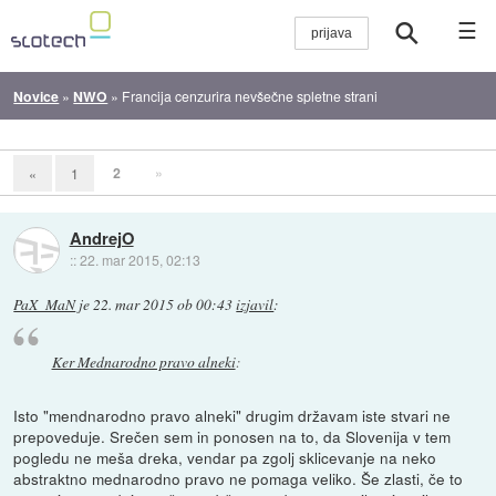
☰
Novice
»
NWO
»
Francija cenzurira nevšečne spletne strani
2
»
«
1
AndrejO
::
22. mar 2015, 02:13
PaX_MaN
je
22. mar 2015 ob 00:43
izjavil
:
Ker Mednarodno pravo alneki
:
Isto "mendnarodno pravo alneki" drugim državam iste stvari ne
prepoveduje. Srečen sem in ponosen na to, da Slovenija v tem
pogledu ne meša dreka, vendar pa zgolj sklicevanje na neko
abstraktno mednarodno pravo ne pomaga veliko. Še zlasti, če to