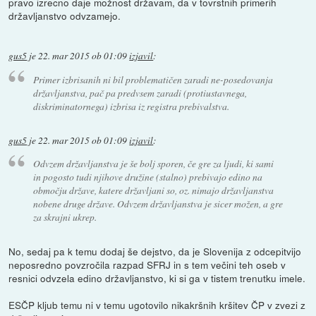
pravo izrecno daje možnost državam, da v tovrstnih primerih
državljanstvo odvzamejo.
gus5
je
22. mar 2015 ob 01:09
izjavil
:
Primer izbrisanih ni bil problematičen zaradi ne-posedovanja
državljanstva, pač pa predvsem zaradi (protiustavnega,
diskriminatornega) izbrisa iz registra prebivalstva.
gus5
je
22. mar 2015 ob 01:09
izjavil
:
Odvzem državljanstva je še bolj sporen, če gre za ljudi, ki sami
in pogosto tudi njihove družine (stalno) prebivajo edino na
območju države, katere državljani so, oz. nimajo državljanstva
nobene druge države. Odvzem državljanstva je sicer možen, a gre
za skrajni ukrep.
No, sedaj pa k temu dodaj še dejstvo, da je Slovenija z odcepitvijo
neposredno povzročila razpad SFRJ in s tem večini teh oseb v
resnici odvzela edino državljanstvo, ki si ga v tistem trenutku imele.
ESČP kljub temu ni v temu ugotovilo nikakršnih kršitev ČP v zvezi z