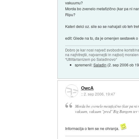
vakuumu?
Morda bo zvenelo metafizično (kar pa ni n
Ripu?
Kateri delci oz. sile so se nahajali ob teh
edit: Glede na to, da je omenjen sestavek 
Dobro je kar nosi največ svobodne koristi/
na najhitrejši, najvarnejši in najbolj morale
"Utilitarianizem po Saladinovo"
spremenil:
Saladin
(
2. sep 2006 ob 19
OwcA
::
2. sep 2006, 19:47
Morda bo zvenelo metafizično (kar pa ni 
vakuum, vakuum "pred" Big Bangom ter 
Informacija o tem se ne ohranja.