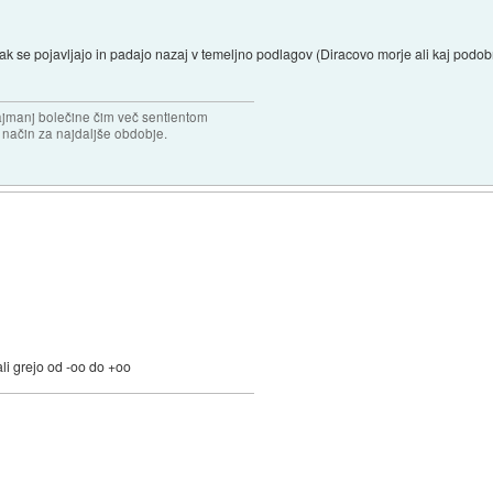
mpak se pojavljajo in padajo nazaj v temeljno podlagov (Diracovo morje ali kaj podo
najmanj bolečine čim več sentientom
n način za najdaljše obdobje.
ali grejo od -oo do +oo