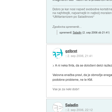
Dobro je kar nosi največ svobodne koristi/
na najhitrejši, najvarnejši in najbolj morale
"Utilitarianizem po Saladinovo"
Zgodovina sprememb…
spremenil:
Saladin
(
2. sep 2006 ob 21:41
)
gzibret
::
2. sep 2006, 21:41
> A ni neka finta, da se določeni delci razte
Valovna enačba pravi, da je območje enega 
podobne probleme, ne le KM.
Vse je za neki dobr!
Saladin
::
2. sep 2006, 22:12