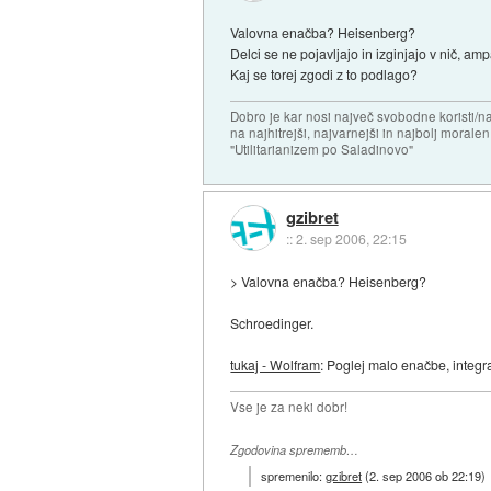
Valovna enačba? Heisenberg?
Delci se ne pojavljajo in izginjajo v nič, a
Kaj se torej zgodi z to podlago?
Dobro je kar nosi največ svobodne koristi/
na najhitrejši, najvarnejši in najbolj morale
"Utilitarianizem po Saladinovo"
gzibret
::
2. sep 2006, 22:15
> Valovna enačba? Heisenberg?
Schroedinger.
tukaj - Wolfram
: Poglej malo enačbe, integr
Vse je za neki dobr!
Zgodovina sprememb…
spremenilo:
gzibret
(
2. sep 2006 ob 22:19
)