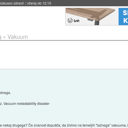
naslednji dve leti
::
včeraj ob 11:37
a
»
Vakuum
etnega.
. Vacuum metastability disaster
 se nekaj drugega? Če znanost dopušča, da živimo na temeljih "lažnega" vakuuma,