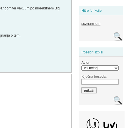
g Bangom ter vakuum po morebitnem Big
Hitre funkcije
seznam tem
gnanja o tem.
Posebni izpisi
Avtor:
Ključna beseda: