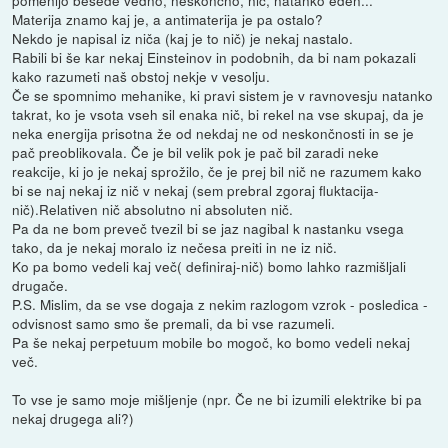
pomenijo besede vedno, neskončno, nič, natanko eden...
Materija znamo kaj je, a antimaterija je pa ostalo?
Nekdo je napisal iz niča (kaj je to nič) je nekaj nastalo.
Rabili bi še kar nekaj Einsteinov in podobnih, da bi nam pokazali
kako razumeti naš obstoj nekje v vesolju.
Če se spomnimo mehanike, ki pravi sistem je v ravnovesju natanko
takrat, ko je vsota vseh sil enaka nič, bi rekel na vse skupaj, da je
neka energija prisotna že od nekdaj ne od neskončnosti in se je
pač preoblikovala. Če je bil velik pok je pač bil zaradi neke
reakcije, ki jo je nekaj sprožilo, če je prej bil nič ne razumem kako
bi se naj nekaj iz nič v nekaj (sem prebral zgoraj fluktacija-
nič).Relativen nič absolutno ni absoluten nič.
Pa da ne bom preveč tvezil bi se jaz nagibal k nastanku vsega
tako, da je nekaj moralo iz nečesa preiti in ne iz nič.
Ko pa bomo vedeli kaj več( definiraj-nič) bomo lahko razmišljali
drugače.
P.S. Mislim, da se vse dogaja z nekim razlogom vzrok - posledica -
odvisnost samo smo še premali, da bi vse razumeli.
Pa še nekaj perpetuum mobile bo mogoč, ko bomo vedeli nekaj
več.
To vse je samo moje mišljenje (npr. Če ne bi izumili elektrike bi pa
nekaj drugega ali?)