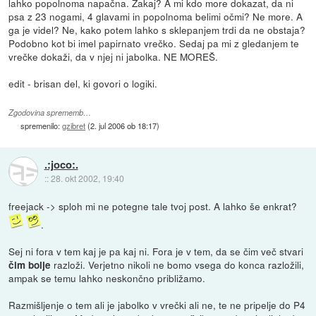
lahko popolnoma napačna. Zakaj? A mi kdo more dokazat, da ni
psa z 23 nogami, 4 glavami in popolnoma belimi očmi? Ne more. A
ga je videl? Ne, kako potem lahko s sklepanjem trdi da ne obstaja?
Podobno kot bi imel papirnato vrečko. Sedaj pa mi z gledanjem te
vrečke dokaži, da v njej ni jabolka. NE MOREŠ.
edit - brisan del, ki govori o logiki.
Zgodovina sprememb…
spremenilo:
gzibret
(
2. jul 2006 ob 18:17
)
.:joco:.
::
28. okt 2002, 19:40
freejack -> sploh mi ne potegne tale tvoj post. A lahko še enkrat?
.
Sej ni fora v tem kaj je pa kaj ni. Fora je v tem, da se čim več stvari
razloži. Verjetno nikoli ne bomo vsega do konca razložili,
čim bolje
ampak se temu lahko neskončno približamo.
Razmišljenje o tem ali je jabolko v vrečki ali ne, te ne pripelje do P4