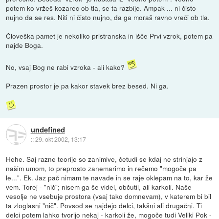
potem ko vržeš kozarec ob tla, se ta razbije. Ampak ... ni čisto
nujno da se res. Niti ni čisto nujno, da ga moraš ravno vreči ob tla.
Človeška pamet je nekoliko pristranska in išče Prvi vzrok, potem pa
najde Boga.
No, vsaj Bog ne rabi vzroka - ali kako?
Prazen prostor je pa kakor stavek brez besed. Ni ga.
undefined
::
29. okt 2002, 13:17
Hehe. Saj razne teorije so zanimive, četudi se kdaj ne strinjajo z
našim umom, to preprosto zanemarimo in rečemo "mogoče pa
le...". Ek. Jaz pač nimam te navade in se raje oklepam na to, kar že
vem. Torej - "nič"; nisem ga še videl, občutil, ali karkoli. Naše
vesolje ne vsebuje prostora (vsaj tako domnevam), v katerem bi bil
ta zloglasni "nič". Povsod se najdejo delci, takšni ali drugačni. Ti
delci potem lahko tvorijo nekaj - karkoli že, mogoče tudi Veliki Pok -