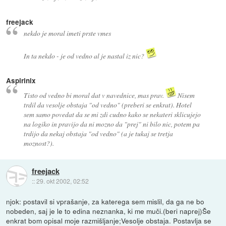
freejack
nekdo je moral imeti prste vmes
In ta nekdo - je od vedno al je nastal iz nic?
Aspirinix
Tisto od vedno bi moral dat v navednice, mas prav.
Nisem
trdil da vesolje obstaja "od vedno" (preberi se enkrat). Hotel
sem samo povedat da se mi zdi cudno kako se nekateri sklicujejo
na logiko in pravijo da ni mozno da "prej" ni bilo nic, potem pa
trdijo da nekaj obstaja "od vedno" (a je tukaj se tretja
moznost?).
freejack
::
29. okt 2002, 02:52
njok: postavil si vprašanje, za katerega sem mislil, da ga ne bo
nobeden, saj je le to edina neznanka, ki me muči.(beri naprej)Še
enkrat bom opisal moje razmišljanje;Vesolje obstaja. Postavlja se