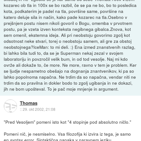
kozarec ob tla in 100x se bo razbil, če se pa ne bo, bo to posledica
kota, podkaterim je padel na tla, površine same, površine na
katero deluje sila in način, kako pade kozarec na tla.Osebno v
prejšnjem postu nisem nikoli govoril o Bogu, omemba v prvotnem
postu, pa je vzeta izven konteksta negibnega gibalca.Znova, kot
sem omenil, ekstemna ideja. Ali pri neobstoju govorimo zgolj kot
odsotnost neke stvari, torej o neobstoju samem, ali gre za obstoj
neobstojnega?IceMan: to mi deli. :) Ena izmed znanstvenih razlag,
bi lahko bila tudi to, da se je Superman nekaj zezal v svojem
laboratoriju in povzročil velik bum, in od tod vesolje. Naj mi kdo
ovrže ali dokaže to, če more. Ne more, ravno v tem je problem. Ker
se ljudje nespametno obešajo na dognanja znantvenikov, ki pa so
lahko popolnoma napačna. Ne trdim da so napačna, vendar niti ne
trdim da so pravilna in dokler bodo to zgolj ugibanja in ne dokazi,
jih ne bom upošteval. To je pač moje mnjenje in argument.
Thomas
::
29. okt 2002, 21:08
"Pred Vesoljem" pomeni isto kot "4 stopinje pod absolutno ničlo."
Pomeni nič, je nesmiselno. Vsa filozofija ki izvira iz tega, je samo
en
. Sintaktična napaka v naravnem jeziku.
syntax error