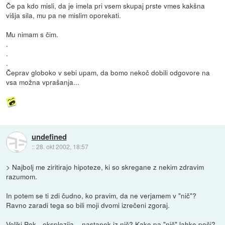
Če pa kdo misli, da je imela pri vsem skupaj prste vmes kakšna
višja sila, mu pa ne mislim oporekati.
Mu nimam s čim.
.
.
.
Čeprav globoko v sebi upam, da bomo nekoč dobili odgovore na
vsa možna vprašanja...
undefined
::
28. okt 2002, 18:57
> Najbolj me ziritirajo hipoteze, ki so skregane z nekim zdravim
razumom.
In potem se ti zdi čudno, ko pravim, da ne verjamem v "nič"?
Ravno zaradi tega so bili moji dvomi izrečeni zgoraj.
Veliki Pok - eksplozija... nastanek iz nič? Kako pa "nič" lahko poči?