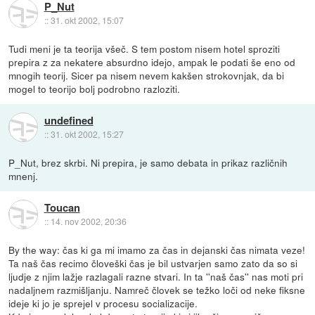
P_Nut
::
31. okt 2002, 15:07
Tudi meni je ta teorija všeč. S tem postom nisem hotel sproziti
prepira z za nekatere absurdno idejo, ampak le podati še eno od
mnogih teorij. Sicer pa nisem nevem kakšen strokovnjak, da bi
mogel to teorijo bolj podrobno razloziti.
undefined
::
31. okt 2002, 15:27
P_Nut, brez skrbi. Ni prepira, je samo debata in prikaz različnih
mnenj.
Toucan
::
14. nov 2002, 20:36
By the way: čas ki ga mi imamo za čas in dejanski čas nimata veze!
Ta naš čas recimo človeški čas je bil ustvarjen samo zato da so si
ljudje z njim lažje razlagali razne stvari. In ta ''naš čas'' nas moti pri
nadaljnem razmišljanju. Namreč človek se težko loči od neke fiksne
ideje ki jo je sprejel v procesu socializacije.