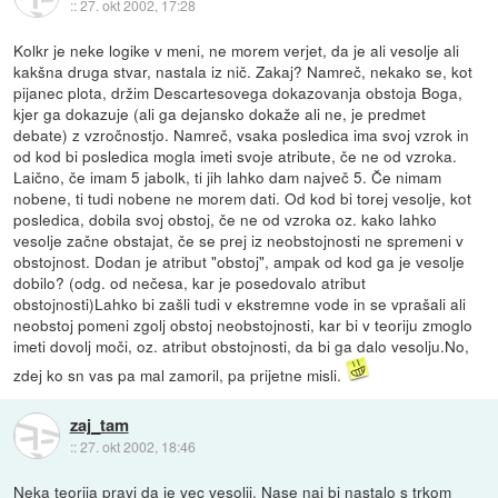
::
27. okt 2002, 17:28
Kolkr je neke logike v meni, ne morem verjet, da je ali vesolje ali
kakšna druga stvar, nastala iz nič. Zakaj? Namreč, nekako se, kot
pijanec plota, držim Descartesovega dokazovanja obstoja Boga,
kjer ga dokazuje (ali ga dejansko dokaže ali ne, je predmet
debate) z vzročnostjo. Namreč, vsaka posledica ima svoj vzrok in
od kod bi posledica mogla imeti svoje atribute, če ne od vzroka.
Laično, če imam 5 jabolk, ti jih lahko dam največ 5. Če nimam
nobene, ti tudi nobene ne morem dati. Od kod bi torej vesolje, kot
posledica, dobila svoj obstoj, če ne od vzroka oz. kako lahko
vesolje začne obstajat, če se prej iz neobstojnosti ne spremeni v
obstojnost. Dodan je atribut "obstoj", ampak od kod ga je vesolje
dobilo? (odg. od nečesa, kar je posedovalo atribut
obstojnosti)Lahko bi zašli tudi v ekstremne vode in se vprašali ali
neobstoj pomeni zgolj obstoj neobstojnosti, kar bi v teoriju zmoglo
imeti dovolj moči, oz. atribut obstojnosti, da bi ga dalo vesolju.No,
zdej ko sn vas pa mal zamoril, pa prijetne misli.
zaj_tam
::
27. okt 2002, 18:46
Neka teorija pravi da je vec vesolji. Nase naj bi nastalo s trkom