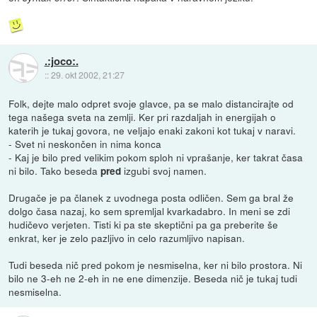
.:joco:.
::
29. okt 2002, 21:27
Folk, dejte malo odpret svoje glavce, pa se malo distancirajte od
tega našega sveta na zemlji. Ker pri razdaljah in energijah o
katerih je tukaj govora, ne veljajo enaki zakoni kot tukaj v naravi.
- Svet ni neskončen in nima konca
- Kaj je bilo pred velikim pokom sploh ni vprašanje, ker takrat časa
ni bilo. Tako beseda
izgubi svoj namen.
pred
Drugače je pa članek z uvodnega posta odličen. Sem ga bral že
dolgo časa nazaj, ko sem spremljal kvarkadabro. In meni se zdi
hudičevo verjeten. Tisti ki pa ste skeptični pa ga preberite še
enkrat, ker je zelo pazljivo in celo razumljivo napisan.
Tudi beseda nič pred pokom je nesmiselna, ker ni bilo prostora. Ni
bilo ne 3-eh ne 2-eh in ne ene dimenzije. Beseda nič je tukaj tudi
nesmiselna.