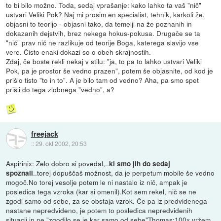
to bi bilo možno. Toda, sedaj vprašanje: kako lahko ta vaš "nič"
ustvari Veliki Pok? Naj mi prosim en specialist, tehnik, karkoli že,
objasni to teorijo - objasni tako, da temelji na že poznanih in
dokazanih dejstvih, brez nekega hokus-pokusa. Drugače se ta
"nič" prav nič ne razlikuje od teorije Boga, katerega slavijo vse
vere. Čisto enaki dokazi so o obeh skrajnostih.
Zdaj, če boste rekli nekaj v stilu: "ja, to pa to lahko ustvari Veliki
Pok, pa je prostor še vedno prazen", potem še objasnite, od kod je
prišlo tisto "to in to". A je bilo tam od vedno? Aha, pa smo spet
prišli do tega zlobnega "vedno", a?
freejack
::
29. okt 2002, 20:53
Aspirinix: Zelo dobro si povedal,..
ki smo jih do sedaj
..torej dopuščaš možnost, da je perpetum mobile še vedno
spoznali
mogoč.No torej vesolje potem le ni nastalo iz nič, ampak je
posledica tega vzroka (kar si omenil).Kot sem rekel, nič se ne
zgodi samo od sebe, za se obstaja vzrok. Če pa iz predvidenega
nastane nepredvideno, je potem to posledica nepredvidenih
situacij in ne "zgodilo se je kar samo od sebe"Thomas:100x vržem