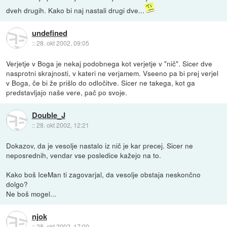
dveh drugih. Kako bi naj nastali drugi dve...
undefined
::
28. okt 2002, 09:05
Verjetje v Boga je nekaj podobnega kot verjetje v "nič". Sicer dve
nasprotni skrajnosti, v kateri ne verjamem. Vseeno pa bi prej verjel
v Boga, če bi že prišlo do odločitve. Sicer ne takega, kot ga
predstavljajo naše vere, pač po svoje.
Double_J
::
28. okt 2002, 12:21
Dokazov, da je vesolje nastalo iz nič je kar precej. Sicer ne
neposrednih, vendar vse posledice kažejo na to.
Kako boš IceMan ti zagovarjal, da vesolje obstaja neskončno
dolgo?
Ne boš mogel...
njok
::
28. okt 2002, 17:00