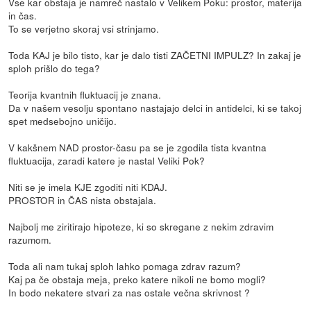
Vse kar obstaja je namreč nastalo v Velikem Poku: prostor, materija
in čas.
To se verjetno skoraj vsi strinjamo.
Toda KAJ je bilo tisto, kar je dalo tisti ZAČETNI IMPULZ? In zakaj je
sploh prišlo do tega?
Teorija kvantnih fluktuacij je znana.
Da v našem vesolju spontano nastajajo delci in antidelci, ki se takoj
spet medsebojno uničijo.
V kakšnem NAD prostor-času pa se je zgodila tista kvantna
fluktuacija, zaradi katere je nastal Veliki Pok?
Niti se je imela KJE zgoditi niti KDAJ.
PROSTOR in ČAS nista obstajala.
Najbolj me ziritirajo hipoteze, ki so skregane z nekim zdravim
razumom.
Toda ali nam tukaj sploh lahko pomaga zdrav razum?
Kaj pa če obstaja meja, preko katere nikoli ne bomo mogli?
In bodo nekatere stvari za nas ostale večna skrivnost ?