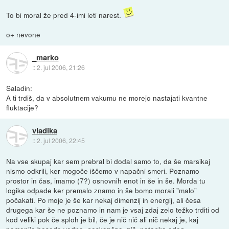
To bi moral že pred 4-imi leti narest.
o+ nevone
_marko
::
2. jul 2006, 21:26
Saladin:
A ti trdiš, da v absolutnem vakumu ne morejo nastajati kvantne
fluktacije?
vladika
::
2. jul 2006, 22:45
Na vse skupaj kar sem prebral bi dodal samo to, da še marsikaj
nismo odkrili, ker mogoče iščemo v napačni smeri. Poznamo
prostor in čas, imamo (7?) osnovnih enot in še in še. Morda tu
logika odpade ker premalo znamo in še bomo morali "malo"
počakati. Po moje je še kar nekaj dimenzij in energij, ali česa
drugega kar še ne poznamo in nam je vsaj zdaj zelo težko trditi od
kod veliki pok če sploh je bil, če je nič nič ali nič nekaj je, kaj