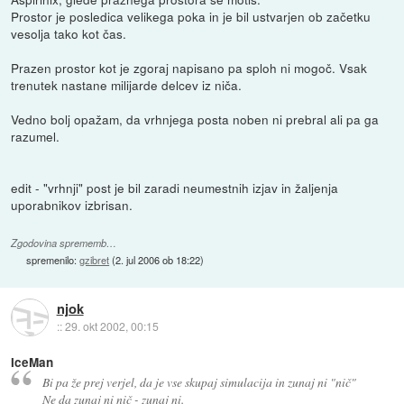
Prostor je posledica velikega poka in je bil ustvarjen ob začetku
vesolja tako kot čas.
Prazen prostor kot je zgoraj napisano pa sploh ni mogoč. Vsak
trenutek nastane milijarde delcev iz niča.
Vedno bolj opažam, da vrhnjega posta noben ni prebral ali pa ga
razumel.
edit - "vrhnji" post je bil zaradi neumestnih izjav in žaljenja
uporabnikov izbrisan.
Zgodovina sprememb…
spremenilo:
gzibret
(
2. jul 2006 ob 18:22
)
njok
::
29. okt 2002, 00:15
IceMan
Bi pa že prej verjel, da je vse skupaj simulacija in zunaj ni "nič"
Ne da zunaj ni nič - zunaj ni.