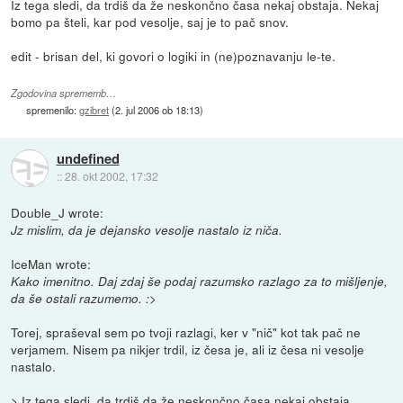
Iz tega sledi, da trdiš da že neskončno časa nekaj obstaja. Nekaj
bomo pa šteli, kar pod vesolje, saj je to pač snov.
edit - brisan del, ki govori o logiki in (ne)poznavanju le-te.
Zgodovina sprememb…
spremenilo:
gzibret
(
2. jul 2006 ob 18:13
)
undefined
::
28. okt 2002, 17:32
Double_J wrote:
Jz mislim, da je dejansko vesolje nastalo iz niča.
IceMan wrote:
Kako imenitno. Daj zdaj še podaj razumsko razlago za to mišljenje,
da še ostali razumemo. :>
Torej, spraševal sem po tvoji razlagi, ker v "nič" kot tak pač ne
verjamem. Nisem pa nikjer trdil, iz česa je, ali iz česa ni vesolje
nastalo.
> Iz tega sledi, da trdiš da že neskončno časa nekaj obstaja.