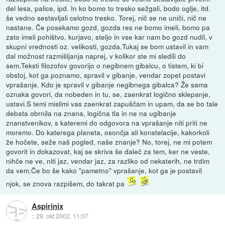
del lesa, palice, ipd. In ko bomo to tresko sežgali, bodo oglje, itd.
še vedno sestavljali celotno tresko. Torej, nič se ne uniči, nič ne
nastane. Če posekamo gozd, gozda res ne bomo imeli, bomo pa
zato imeli pohištvo, kurjavo, steljo in vse kar nam bo gozd nudil, v
skupni vrednosti oz. velikosti, gozda.Tukaj se bom ustavil in vam
dal možnost razmišljanja naprej, v kolikor ste mi sledili do
sem.Teksti filozofov govorijo o negibnem gibalcu, o tistem, ki bi
obstoj, kot ga poznamo, spravil v gibanje, vendar zopet postavi
vprašanje. Kdo je spravil v gibanje negibnega gibalca? Že sama
oznaka govori, da nobeden in tu, se, zaenkrat logično sklepanje,
ustavi.S temi mislimi vas zaenkrat zapuščam in upam, da se bo tale
debata obrnila na znana, logična tla in ne na ugibanje
znanstvenikov, s kateremi do odgovora na vprašanje niti priti ne
moremo. Do katerega planeta, osončja ali konstelacije, kakorkoli
že hočete, seže naš pogled, naše znanje? No, torej, ne mi potem
govorit in dokazovat, kaj se skriva še daleč za tem, ker ne veste,
nihče ne ve, niti jaz, vendar jaz, za razliko od nekaterih, ne trdim
da vem.Če bo še kako "pametno" vprašanje, kot ga je postavil
njok, se znova razpišem, do takrat pa
Aspirinix
::
29. okt 2002, 11:07