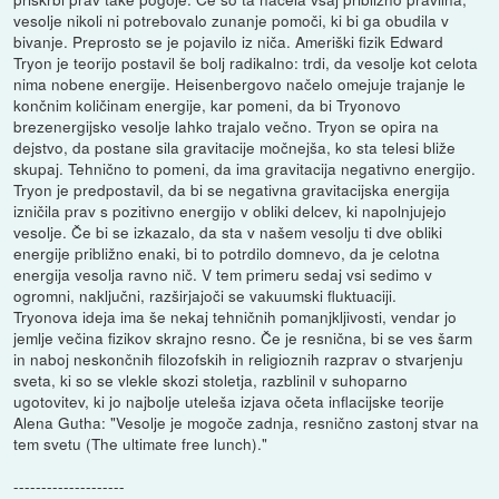
vesolje nikoli ni potrebovalo zunanje pomoči, ki bi ga obudila v
bivanje. Preprosto se je pojavilo iz niča. Ameriški fizik Edward
Tryon je teorijo postavil še bolj radikalno: trdi, da vesolje kot celota
nima nobene energije. Heisenbergovo načelo omejuje trajanje le
končnim količinam energije, kar pomeni, da bi Tryonovo
brezenergijsko vesolje lahko trajalo večno. Tryon se opira na
dejstvo, da postane sila gravitacije močnejša, ko sta telesi bliže
skupaj. Tehnično to pomeni, da ima gravitacija negativno energijo.
Tryon je predpostavil, da bi se negativna gravitacijska energija
izničila prav s pozitivno energijo v obliki delcev, ki napolnjujejo
vesolje. Če bi se izkazalo, da sta v našem vesolju ti dve obliki
energije približno enaki, bi to potrdilo domnevo, da je celotna
energija vesolja ravno nič. V tem primeru sedaj vsi sedimo v
ogromni, naključni, razširjajoči se vakuumski fluktuaciji.
Tryonova ideja ima še nekaj tehničnih pomanjkljivosti, vendar jo
jemlje večina fizikov skrajno resno. Če je resnična, bi se ves šarm
in naboj neskončnih filozofskih in religioznih razprav o stvarjenju
sveta, ki so se vlekle skozi stoletja, razblinil v suhoparno
ugotovitev, ki jo najbolje uteleša izjava očeta inflacijske teorije
Alena Gutha: "Vesolje je mogoče zadnja, resnično zastonj stvar na
tem svetu (The ultimate free lunch)."
--------------------