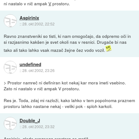
ni nastalo v nič ampak
V
prostoru.
Aspirinix
::
28. okt 2002, 22:52
Ravno znanstveniki so tisti, ki nam omogočajo, da odpremo oči in
si razjasnimo kakšen je svet okoli nas v resnici. Drugače bi nas
tako ali tako lahko vsak mazač žejne čez vodo vozil.
undefined
::
28. okt 2002, 23:26
> Prostor namreč ni definiran kot nekaj kar mora imeti vsebino.
Zato ni nastalo v nič ampak V prostoru.
Res je. Toda, zdaj mi razloži, kako lahko v tem popolnoma praznem
prostoru lahko nastane nekaj - veliki pok - sploh karkoli.
Double_J
::
28. okt 2002, 23:32
Aspirinix, glede praznega prostora se motiš.