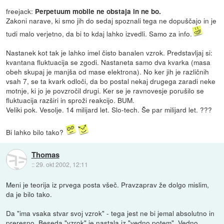
freejack:
Perpetuum mobile ne obstaja in ne bo.
Zakoni narave, ki smo jih do sedaj spoznali tega ne dopuščajo in je
tudi malo verjetno, da bi to kdaj lahko izvedli. Samo za info.
Nastanek kot tak je lahko imel čisto banalen vzrok. Predstavljaj si:
kvantana fluktuacija se zgodi. Nastaneta samo dva kvarka (masa
obeh skupaj je manjša od mase elektrona). No ker jih je različnih
vsah 7, se ta kvark odloči, da bo postal nekaj drugega zaradi neke
motnje, ki jo je povzročil drugi. Ker se je ravnovesje porušilo se
fluktuacija razširi in sproži reakcijo. BUM.
Veliki pok. Vesolje. 14 milijard let. Slo-tech. Še par milijard let. ???
Bi lahko bilo tako?
Thomas
::
29. okt 2002, 12:11
Meni je teorija iz prvega posta všeč. Pravzaprav že dolgo mislim,
da je bilo tako.
Da "ima vsaka stvar svoj vzrok" - tega jest ne bi jemal absolutno in
preresno. Beseda "vzrok" je nastala iz "vedno potem". Vedno