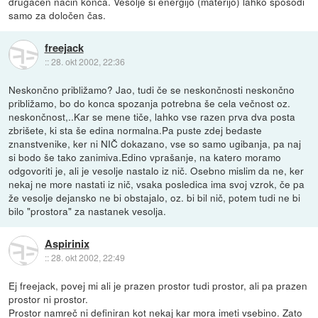
drugačen način konča. Vesolje si energijo (materijo) lahko sposodi
samo za določen čas.
freejack
::
28. okt 2002, 22:36
Neskončno približamo? Jao, tudi če se neskončnosti neskončno
približamo, bo do konca spozanja potrebna še cela večnost oz.
neskončnost,..Kar se mene tiče, lahko vse razen prva dva posta
zbrišete, ki sta še edina normalna.Pa puste zdej bedaste
znanstvenike, ker ni NIČ dokazano, vse so samo ugibanja, pa naj
si bodo še tako zanimiva.Edino vprašanje, na katero moramo
odgovoriti je, ali je vesolje nastalo iz nič. Osebno mislim da ne, ker
nekaj ne more nastati iz nič, vsaka posledica ima svoj vzrok, če pa
že vesolje dejansko ne bi obstajalo, oz. bi bil nič, potem tudi ne bi
bilo "prostora" za nastanek vesolja.
Aspirinix
::
28. okt 2002, 22:49
Ej freejack, povej mi ali je prazen prostor tudi prostor, ali pa prazen
prostor ni prostor.
Prostor namreč ni definiran kot nekaj kar mora imeti vsebino. Zato