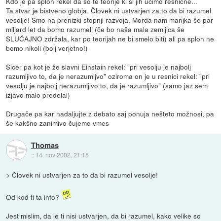
Kdo je pa sploh rekel da so te teorije ki si jih učimo resnične...
Ta stvar je bistveno globja. Človek ni ustvarjen za to da bi razumel
vesolje! Smo na prenizki stopnji razvoja. Morda nam manjka še par
miljard let da bomo razumeli (če bo naša mala zemljica še
SLUČAJNO zdržala, kar po teorijah ne bi smelo biti) ali pa sploh ne
bomo nikoli (bolj verjetno!)
Sicer pa kot je že slavni Einstain rekel: "pri vesolju je najbolj
razumljivo to, da je nerazumljvo" oziroma on je u resnici rekel: "pri
vesolju je najbolj nerazumljivo to, da je razumljivo" (samo jaz sem
izjavo malo predelal)
Drugače pa kar nadaljujte z debato saj ponuja nešteto možnosi, pa
še kakšno zanimivo čujemo vmes
Thomas
::
14. nov 2002, 21:15
> Človek ni ustvarjen za to da bi razumel vesolje!
Od kod ti ta info?
Jest mislim, da le ti nisi ustvarjen, da bi razumel, kako velike so