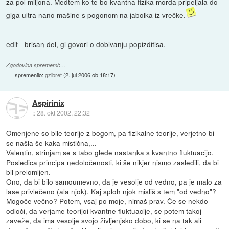
za pol miljona. Medtem ko te bo kvantna fizika morda pripeljala do
giga ultra nano mašine s pogonom na jabolka iz vrečke.
edit - brisan del, gi govori o dobivanju popizditisa.
Zgodovina sprememb…
spremenilo:
gzibret
(
2. jul 2006 ob 18:17
)
Aspirinix
::
28. okt 2002, 22:32
Omenjene so bile teorije z bogom, pa fizikalne teorije, verjetno bi
se našla še kaka mistična,...
Valentin, strinjam se s tabo glede nastanka s kvantno fluktuacijo.
Posledica principa nedoločenosti, ki še nikjer nismo zasledili, da bi
bil prelomljen.
Ono, da bi bilo samoumevno, da je vesolje od vedno, pa je malo za
lase privlečeno (ala njok). Kaj sploh njok misliš s tem "od vedno"?
Mogoče večno? Potem, vsaj po moje, nimaš prav. Če se nekdo
odloči, da verjame teorijoi kvantne fluktuacije, se potem takoj
zaveže, da ima vesolje svojo življenjsko dobo, ki se na tak ali