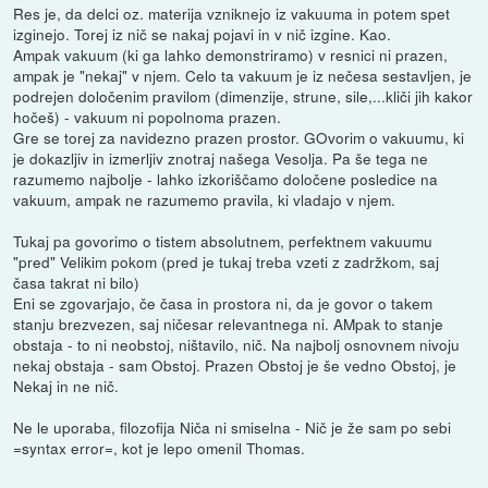
Res je, da delci oz. materija vzniknejo iz vakuuma in potem spet
izginejo. Torej iz nič se nakaj pojavi in v nič izgine. Kao.
Ampak vakuum (ki ga lahko demonstriramo) v resnici ni prazen,
ampak je "nekaj" v njem. Celo ta vakuum je iz nečesa sestavljen, je
podrejen določenim pravilom (dimenzije, strune, sile,...kliči jih kakor
hočeš) - vakuum ni popolnoma prazen.
Gre se torej za navidezno prazen prostor. GOvorim o vakuumu, ki
je dokazljiv in izmerljiv znotraj našega Vesolja. Pa še tega ne
razumemo najbolje - lahko izkoriščamo določene posledice na
vakuum, ampak ne razumemo pravila, ki vladajo v njem.
Tukaj pa govorimo o tistem absolutnem, perfektnem vakuumu
"pred" Velikim pokom (pred je tukaj treba vzeti z zadržkom, saj
časa takrat ni bilo)
Eni se zgovarjajo, če časa in prostora ni, da je govor o takem
stanju brezvezen, saj ničesar relevantnega ni. AMpak to stanje
obstaja - to ni neobstoj, ništavilo, nič. Na najbolj osnovnem nivoju
nekaj obstaja - sam Obstoj. Prazen Obstoj je še vedno Obstoj, je
Nekaj in ne nič.
Ne le uporaba, filozofija Niča ni smiselna - Nič je že sam po sebi
=syntax error=, kot je lepo omenil Thomas.