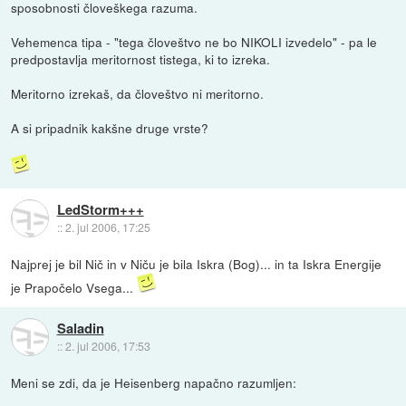
sposobnosti človeškega razuma.
Vehemenca tipa - "tega človeštvo ne bo NIKOLI izvedelo" - pa le
predpostavlja meritornost tistega, ki to izreka.
Meritorno izrekaš, da človeštvo ni meritorno.
A si pripadnik kakšne druge vrste?
LedStorm+++
::
2. jul 2006, 17:25
Najprej je bil Nič in v Niču je bila Iskra (Bog)... in ta Iskra Energije
je Prapočelo Vsega...
Saladin
::
2. jul 2006, 17:53
Meni se zdi, da je Heisenberg napačno razumljen: