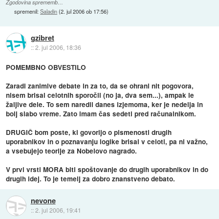
Zgodovina sprememb…
spremenil:
Saladin
(
2. jul 2006 ob 17:56
)
gzibret
::
2. jul 2006, 18:36
POMEMBNO OBVESTILO
Zaradi zanimive debate in za to, da se ohrani nit pogovora,
nisem brisal celotnih sporočil (no ja, dva sem...), ampak le
žaljive dele. To sem naredil danes izjemoma, ker je nedelja in
bolj slabo vreme. Zato imam čas sedeti pred računalnikom.
DRUGIČ bom poste, ki govorijo o pismenosti drugih
uporabnikov in o poznavanju logike brisal v celoti, pa ni važno,
a vsebujejo teorije za Nobelovo nagrado.
V prvi vrsti MORA biti spoštovanje do drugih uporabnikov in do
drugih idej. To je temelj za dobro znanstveno debato.
nevone
::
2. jul 2006, 19:41