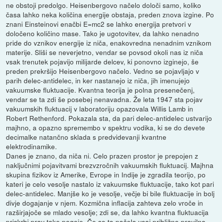
ne obstoji predolgo. Heisenbergovo načelo določi samo, koliko
časa lahko neka količina energije obstaja, preden znova izgine. Po
znani Einsteinovi enačbi E=mc2 se lahko energija pretvori v
določeno količino mase. Tako je ugotovitev, da lahko nenadno
pride do vznikov energije iz niča, enakovredna nenadnim vznikom
materije. Sliši se neverjetno, vendar se povsod okoli nas iz niča
vsak trenutek pojavijo milijarde delcev, ki ponovno izginejo, še
preden prekršijo Heisenbergovo načelo. Vedno se pojavljajo v
parih delec-antidelec, in ker nastanejo iz niča, jih imenujejo
vakuumske fluktuacije. Kvantna teorija je polna presenečenj,
vendar se ta zdi še posebej nenavadna. Že leta 1947 sta pojav
vakuumskih fluktuacij v laboratoriju opazovala Willis Lamb in
Robert Rethenford. Pokazala sta, da pari delec-antidelec ustvarijo
majhno, a opazno spremembo v spektru vodika, ki se do devete
decimalke natančno sklada s predvidevanji kvantne
elektrodinamike.
Danes je znano, da niča ni. Celo prazen prostor je prepojen z
naključnimi pojavitvami brezvzročnih vakuumskih fluktuacij. Majhna
skupina fizikov iz Amerike, Evrope in Indije je zgradila teorijo, po
kateri je celo vesolje nastalo iz vakuumske fluktuacije, tako kot pari
delec-antidelec. Manjše ko je vesolje, večje bi bile fluktuacije in bolj
divje dogajanje v njem. Kozmična inflacija zahteva zelo vroče in
razširjajoče se mlado vesolje; zdi se, da lahko kvantna fluktuacija
priskrbi prav take pogoje. Če so ta načela vsaj približno pravilna,