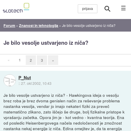
☰
Forum
»
Znanost in tehnologija
»
Je bilo vesolje ustvarjeno iz niča?
Je bilo vesolje ustvarjeno iz niča?
«
1
2
3
»
P_Nut
::
27. okt 2002, 10:43
Je bilo vesolje ustvarjeno iz niča? - Hawkingova ideja o vesolju
brez roba je brez dvoma genialen način za reševanje problema
nastanka vesolja, vendar jo imajo nekateri fiziki za preveč
matematično zlikano, zato iščejo še druge, bolj fizikalne pristope k
vprašanju začetka. Opora jim je - kot vedno - kvantna teorija. Ena
od posledic Heisenbergovega načela nedoločenosti je zmožnost
nastanka nekaj energije iz niča. Edina omejitev je, da ta energija