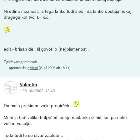
Ni edina možnost. Iz tega lahko tudi sledi, da lahko obstaja nekaj
drugega kot tvoj t.i.
.
nič
edit - brisan del, ki govori o (ne)pismenosti.
Zgodovina sprememb…
spremenilo:
gzibret
(
2. jul 2006 ob 18:14
)
Valentin
::
28. okt 2002, 18:43
Da malo prekinem vajin prepirček...
Meni je tudi veliko bolj všeč teorija nastanka iz nič, kot pa neko
večno vesolje.
Toda tudi tu se stvar zaplete...