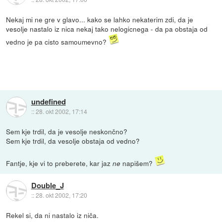
Nekaj mi ne gre v glavo... kako se lahko nekaterim zdi, da je
vesolje nastalo iz nica nekaj tako nelogicnega - da pa obstaja od
vedno je pa cisto samoumevno?
undefined
::
28. okt 2002, 17:14
Sem kje trdil, da je vesolje neskončno?
Sem kje trdil, da vesolje obstaja od vedno?
Fantje, kje vi to preberete, kar jaz
napišem?
ne
Double_J
::
28. okt 2002, 17:20
Rekel si, da ni nastalo iz niča.