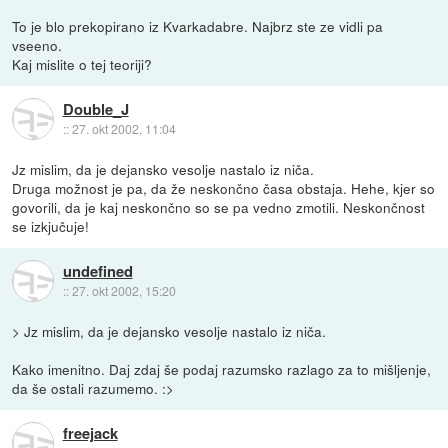
To je blo prekopirano iz Kvarkadabre. Najbrz ste ze vidli pa
vseeno.
Kaj mislite o tej teoriji?
Double_J
::
27. okt 2002, 11:04
Jz mislim, da je dejansko vesolje nastalo iz niča.
Druga možnost je pa, da že neskončno časa obstaja. Hehe, kjer so
govorili, da je kaj neskončno so se pa vedno zmotili. Neskončnost
se izkjučuje!
undefined
::
27. okt 2002, 15:20
> Jz mislim, da je dejansko vesolje nastalo iz niča.
Kako imenitno. Daj zdaj še podaj razumsko razlago za to mišljenje,
da še ostali razumemo. :>
freejack