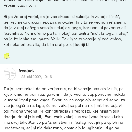
Prosim vas, no. :>
Bi pa že prej verjel, da je vse skupaj simulacija in zunaj ni "nič",
temveč neko drugo nepoznano okolje. In v to še vedno verjamem,
da je zunaj našega vesolja nekaj drugega, kar nam ni poznano ali
razumljivo. Ne moremo pa ta "nekaj" označiti z "nič". Iz tega "nekaj"
pa je že lahko tudi nastal Veliki Pok in tako vesolje ni več
,
večno
kot nekateri pravite, da bi moral po tej teoriji bit.
freejack
::
28. okt 2002, 19:16
Tut jst sem rekel, da ne verjamem, da bi vesolje nastalo iz nič, pa
kljub temu ne trdim oz. govorim, da je večno, saj, ponovno, nekdo
je moral imeti prste vmes. Stvari se ne dogajajo same od sebe, za
vse je logična razlaga, če ne; zakaj se pol na moji mizi ne pojavi
pol miljona vredna P4 konfiguracija? Preprosto, ker nimam tolk
dnarja, da bi jo kupil,. Evo, vsak zakaj ima svoj zato in vsak kako
ima svoj tako.Kar se pa "znanstvenih" razlag tiče, jih pa sploh ne
upoštevam, saj ni nič dokazano, obstajajo le ugibanja, ki ga so