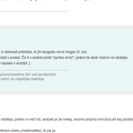
 in dobivaš približke, ki jih drugače ne bi mogel (0, oo)
t v praksi. Če ti v praksi pride "syntax error", potem ta stvar realno ne obstaja.
e napaka v enačbi ;)
najmanj bolečine čim več sentientom
n način za najdaljše obdobje.
ič obstaja, potem ni več nič, ampak je že nekaj, recimo prazna množica ali kaj podo
ktnem svetu (matematike), to pa ja.