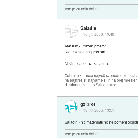
Vse je za neki dobr!
Saladin
::
10. jul 2006, 13:48
Vakuum - Prazen prostor
Nič - Odsotnost prostora
Mislim, da je razlika jasna.
Dobro je kar nosi največ svobodne koristi/
na najhitrejši, najvarnejši in najbolj morale
"Utilitarianizem po Saladinovo"
gzibret
::
10. jul 2006, 13:51
Saladin - nič matematično ne pomeni odsotno
Vse je za neki dobr!