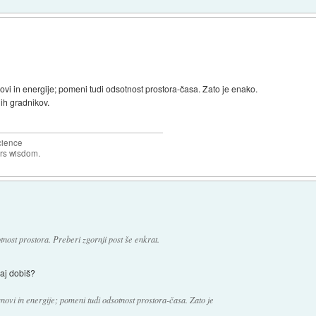
vi in energije; pomeni tudi odsotnost prostora-časa. Zato je enako.
nih gradnikov.
science
ers wisdom.
nost prostora. Preberi zgornji post še enkrat.
kaj dobiš?
ovi in energije; pomeni tudi odsotnost prostora-časa. Zato je