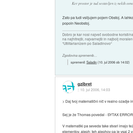
Ker prostor je tud sestavljen iz nekih osn
Zato pa tudi vsiljujem pojem Obstoj. A lahk
popoln Neobstoj.
Dobro je kar nosi največ svobodne koristi/
na najhitrejši, najvarnejši in najbolj morale
"Utilitarianizem po Saladinovo"
Zgodovina sprememb…
spremenil:
Saladin
(
10. jul 2006 ob 14:02
)
gzibret
::
10. jul 2006, 14:03
> Daj tvoj matematični nič v realno ozadje i
Sej je že Thomas povedal - SYTAX ERRO
V matematiki pa seveda take stvari imajo te
elementov, aleph; teh alephov pa je vsaj 2 v