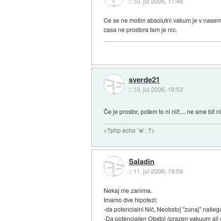
::
10. jul 2006, 17:46
Ce se ne motim absolutni vakum je v nasem 
casa ne prostora tam je nic.
sverde21
::
10. jul 2006, 18:53
Če je prostor, potem to ni nič.... ne sme bit ni
<?php echo `w`; ?>
Saladin
::
11. jul 2006, 19:59
Nekaj me zanima.
Imamo dve hipotezi:
-da potencialni Nič, Neobstoj "zunaj" našeg
-Da potencialen Obstoj (prazen vakuum ali o