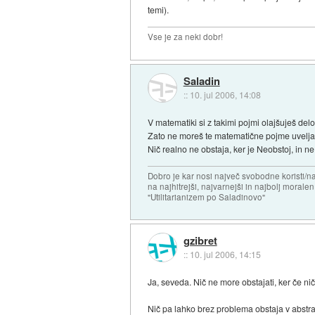
temi).
Vse je za neki dobr!
Saladin
::
10. jul 2006, 14:08
V matematiki si z takimi pojmi olajšuješ delo
Zato ne moreš te matematične pojme uveljavlja
Nič realno ne obstaja, ker je Neobstoj, in n
Dobro je kar nosi največ svobodne koristi/
na najhitrejši, najvarnejši in najbolj morale
"Utilitarianizem po Saladinovo"
gzibret
::
10. jul 2006, 14:15
Ja, seveda. Nič ne more obstajati, ker če n
Nič pa lahko brez problema obstaja v abstra