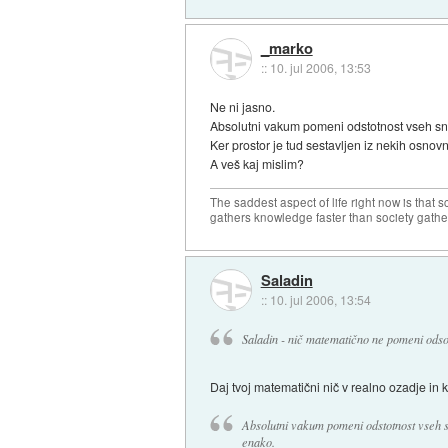
_marko
::
10. jul 2006, 13:53
Ne ni jasno.
Absolutni vakum pomeni odstotnost vseh sno
Ker prostor je tud sestavljen iz nekih osnov
A veš kaj mislim?
The saddest aspect of life right now is that 
gathers knowledge faster than society gath
Saladin
::
10. jul 2006, 13:54
Saladin - nič matematično ne pomeni odsot
Daj tvoj matematični nič v realno ozadje in 
Absolutni vakum pomeni odstotnost vseh sn
enako.