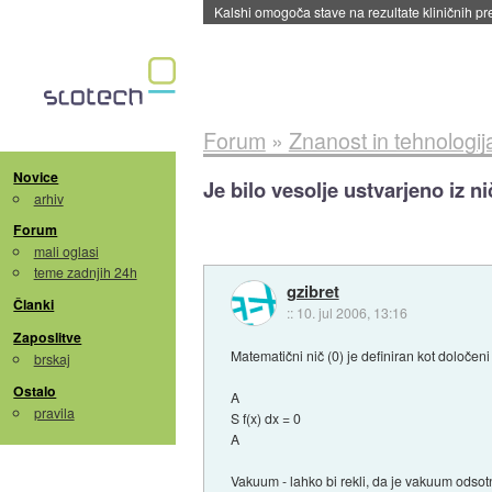
Sandisk že prodal več kot polovico SSD-jev za 
Forum
»
Znanost in tehnologij
Novice
Je bilo vesolje ustvarjeno iz n
arhiv
Forum
mali oglasi
teme zadnjih 24h
gzibret
Članki
::
10. jul 2006, 13:16
Zaposlitve
Matematični nič (0) je definiran kot določen
brskaj
Ostalo
A
pravila
S f(x) dx = 0
A
Vakuum - lahko bi rekli, da je vakuum odsot