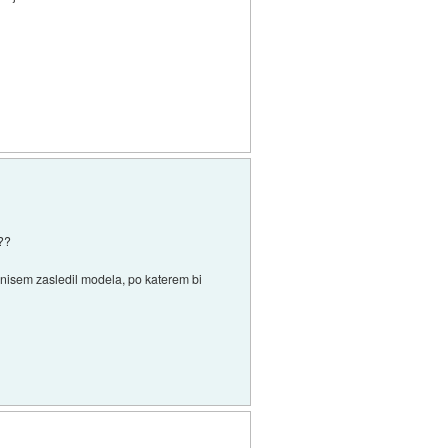
e??
 nisem zasledil modela, po katerem bi