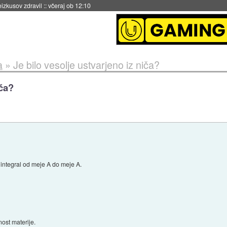
naslednji dve leti
::
včeraj ob 11:37
a
»
Je bilo vesolje ustvarjeno iz niča?
iča?
i integral od meje A do meje A.
nost materije.