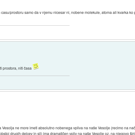
casu/prostoru samo da v njemu nicesar ni, nobene molekule, atoma ali kvarka ko 
ti prostora, niti časa
a Vesolja ne more imeti absolutno nobenega vpliva na naše Vesolje (recimo na nači
bstoj drugih delcev in sil) ima dramatičen vpliv na naše Vesolje oz. na njegovo šir