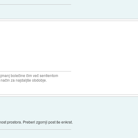
najmanj bolečine čim več sentientom
n način za najdaljše obdobje.
st prostora. Preberi zgornji post še enkrat.