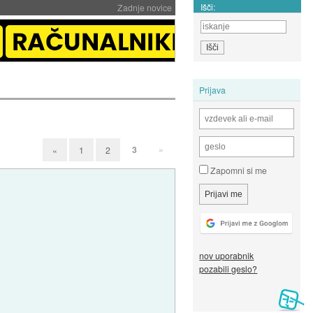
Išči:
Zadnje novice
Prijava
3
»
«
1
2
Zapomni si me
nov uporabnik
pozabili geslo?