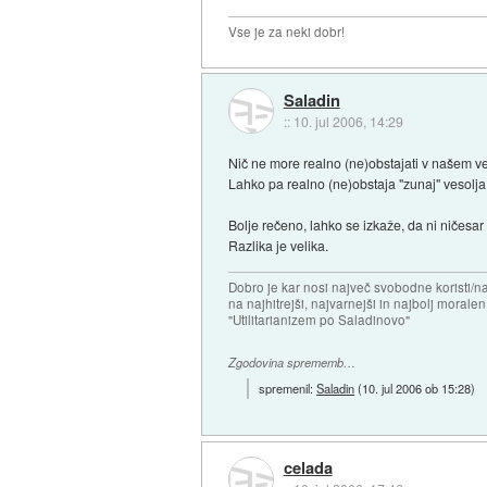
Vse je za neki dobr!
Saladin
::
10. jul 2006, 14:29
Nič ne more realno (ne)obstajati v našem ve
Lahko pa realno (ne)obstaja "zunaj" vesolja
Bolje rečeno, lahko se izkaže, da ni ničesar
Razlika je velika.
Dobro je kar nosi največ svobodne koristi/
na najhitrejši, najvarnejši in najbolj morale
"Utilitarianizem po Saladinovo"
Zgodovina sprememb…
spremenil:
Saladin
(
10. jul 2006 ob 15:28
)
celada