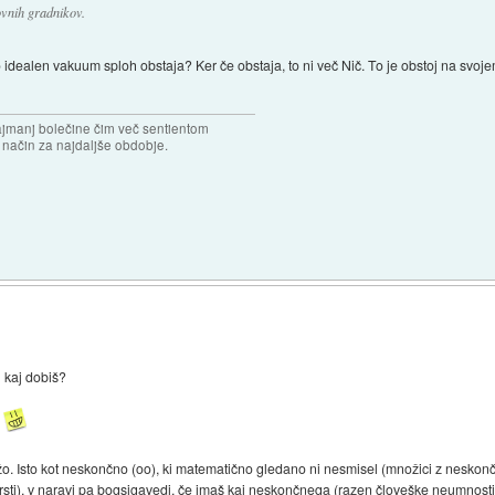
ovnih gradnikov.
o idealen vakuum sploh obstaja? Ker če obstaja, to ni več Nič. To je obstoj na sv
najmanj bolečine čim več sentientom
n način za najdaljše obdobje.
n kaj dobiš?
R
žo. Isto kot neskončno (oo), ki matematično gledano ni nesmisel (množici z neskončn
rsti), v naravi pa bogsigavedi, če imaš kaj neskončnega (razen človeške neumnosti, 