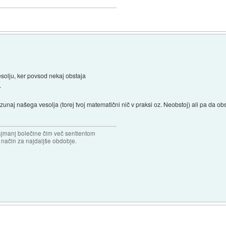
solju, ker povsod nekaj obstaja
.
 zunaj našega vesolja (torej tvoj matematični nič v praksi oz. Neobstoj) ali pa da o
najmanj bolečine čim več sentientom
n način za najdaljše obdobje.