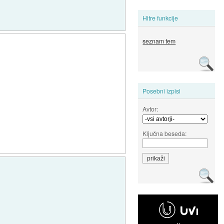
Hitre funkcije
seznam tem
Posebni izpisi
Avtor:
Ključna beseda: