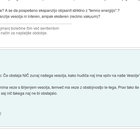
? A se da pospešeno ekspanzijo objasnit striktno z "temno energijo".?
panzije vesolja ni interen, ampak eksteren (recimo vakuum)?
najmanj bolečine čim več sentientom
n način za najdaljše obdobje.
tezo: Če obstaja NIČ zunaj našega vesolja, kako hudiča naj ima vpliv na naše Vesolj
ma veze s širjenjem vesolja, temveč ma veze z obstojnostjo le-tega. Prav tako še
, saj nič takega naj ne bi obstajalo.
4
)