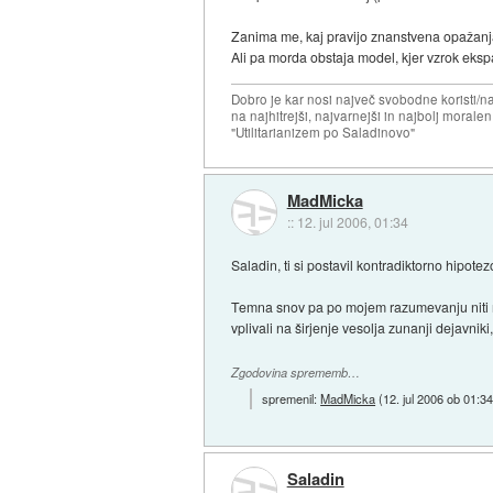
Zanima me, kaj pravijo znanstvena opažanja
Ali pa morda obstaja model, kjer vzrok eks
Dobro je kar nosi največ svobodne koristi/
na najhitrejši, najvarnejši in najbolj morale
"Utilitarianizem po Saladinovo"
MadMicka
::
12. jul 2006, 01:34
Saladin, ti si postavil kontradiktorno hipo
Temna snov pa po mojem razumevanju niti ni
vplivali na širjenje vesolja zunanji dejavniki
Zgodovina sprememb…
spremenil:
MadMicka
(
12. jul 2006 ob 01:3
Saladin