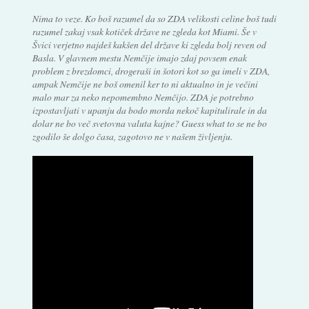
Nima to veze. Ko boš razumel da so ZDA velikosti celine boš tudi
razumel zakaj vsak kotiček države ne zgleda kot Miami. Še v
Švici verjetno najdeš kakšen del države ki zgleda bolj reven od
Basla. V glavnem mestu Nemčije imajo zdaj povsem enak
problem z brezdomci, drogeraši in šotori kot so ga imeli v ZDA,
ampak Nemčije ne boš omenil ker to ni aktualno in je večini
malo mar za neko nepomembno Nemčijo. ZDA je potrebno
izpostavljati v upanju da bodo morda nekoč kapitulirale in da
dolar ne bo več svetovna valuta kajne? Guess what to se ne bo
zgodilo še dolgo časa, zagotovo ne v našem življenju.