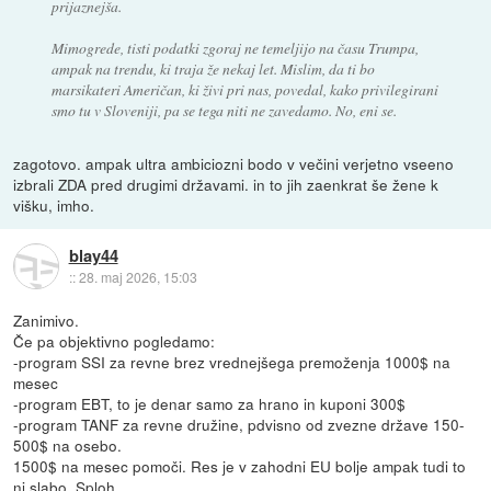
prijaznejša.
Mimogrede, tisti podatki zgoraj ne temeljijo na času Trumpa,
ampak na trendu, ki traja že nekaj let. Mislim, da ti bo
marsikateri Američan, ki živi pri nas, povedal, kako privilegirani
smo tu v Sloveniji, pa se tega niti ne zavedamo. No, eni se.
zagotovo. ampak ultra ambiciozni bodo v večini verjetno vseeno
izbrali ZDA pred drugimi državami. in to jih zaenkrat še žene k
višku, imho.
blay44
::
28. maj 2026, 15:03
Zanimivo.
Če pa objektivno pogledamo:
-program SSI za revne brez vrednejšega premoženja 1000$ na
mesec
-program EBT, to je denar samo za hrano in kuponi 300$
-program TANF za revne družine, pdvisno od zvezne države 150-
500$ na osebo.
1500$ na mesec pomoči. Res je v zahodni EU bolje ampak tudi to
ni slabo. Sploh,