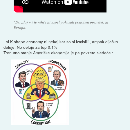
^Do zdaj mi še nihče ni uspel pokazati podoben posnetek za
Evropo.
Lol K shape economy ni nekaj kar so si izmislili , ampak dijaško
deluje. No deluje za top 0.1%
Trenutno stanje Ameriške ekonomije je pa povzeto sledeče :