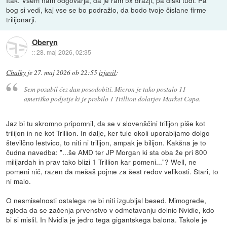
bog si vedi, kaj vse se bo podražlo, da bodo tvoje čislane firme
trilijonarji.
Oberyn
::
28. maj 2026, 02:35
Chalky
je
27. maj 2026 ob 22:55
izjavil
:
Sem pozabil čez dan posodobiti. Micron je tako postalo 11
ameriško podjetje ki je prebilo 1 Trillion dolarjev Market Capa.
Jaz bi tu skromno pripomnil, da se v slovenščini trilijon piše kot
trilijon in ne kot Trillion. In dalje, ker tule okoli uporabljamo dolgo
številčno lestvico, to niti ni trilijon, ampak je bilijon. Kakšna je to
čudna navedba: "...še AMD ter JP Morgan ki sta oba že pri 800
milijardah in prav tako blizi 1 Trillion kar pomeni..."? Well, ne
pomeni nič, razen da mešaš pojme za šest redov velikosti. Stari, to
ni malo.
O nesmiselnosti ostalega ne bi niti izgubljal besed. Mimogrede,
zgleda da se začenja prvenstvo v odmetavanju delnic Nvidie, kdo
bi si mislil. In Nvidia je jedro tega gigantskega balona. Takole je