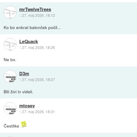
mrTwelveTrees
::
27. maj 2026, 18:12
Ko bo enkrat balonček počil...
LeQuack
::
27. maj 2026, 18:26
Ne bo.
D3m
::
27. maj 2026, 18:27
Bili živi in videli.
mtosev
::
27. maj 2026, 18:31
Čestitke