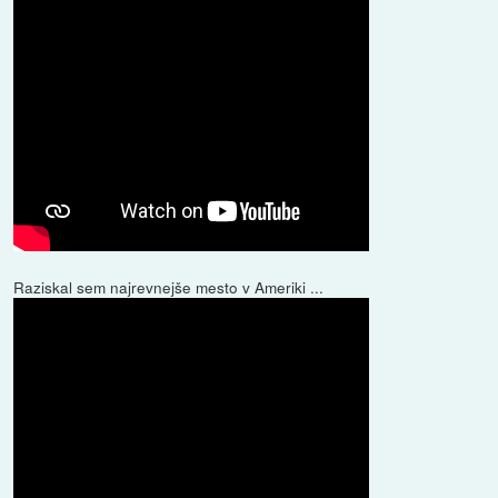
Raziskal sem najrevnejše mesto v Ameriki ...