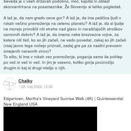
Seveda je v vseh državah podobno, moč, kapital in oblast
skoncentrirana na posameznike. Že Slovenijo si lahko pogledaš.
A laž je, da nam gredo cene gor? A laž je, da ima peščica ljudi v
rokah večino premoženja na celemu planetu? A laž je, da si ljudje
ne morejo privoščit niti strehe nad glavo in naraščajočih stroškov
osnovnih dobrin? A laž je, da imamo neke brezvezne vojne, za
katere niti tisti, ko so jih začeli, ne vedo povedat, zakaj so jih začeli
(vsaj javno tega nočejo priznati, zadaj gre pa za nasilni prevzem
omejenih naravnih virov)?
To elito, ki ima v rokah vso premoženje, poganja samo še pohlep
po več in več in več. In jim je vseeno, koliko gorja povzročijo
drugim in kaj si drugi mislijo o njih.
Chalky
::
28. maj 2026, 12:30
Edgartown, Martha's Vineyard Sunrise Walk (4K) | Quintessential
New England USA