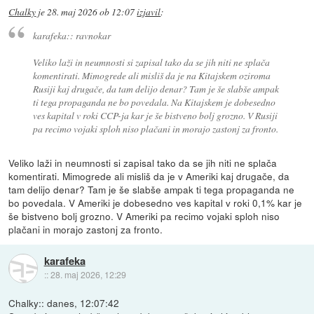
Chalky
je
28. maj 2026 ob 12:07
izjavil
:
karafeka:: ravnokar
Veliko laži in neumnosti si zapisal tako da se jih niti ne splača
komentirati. Mimogrede ali misliš da je na Kitajskem oziroma
Rusiji kaj drugače, da tam delijo denar? Tam je še slabše ampak
ti tega propaganda ne bo povedala. Na Kitajskem je dobesedno
ves kapital v roki CCP-ja kar je še bistveno bolj grozno. V Rusiji
pa recimo vojaki sploh niso plačani in morajo zastonj za fronto.
Veliko laži in neumnosti si zapisal tako da se jih niti ne splača
komentirati. Mimogrede ali misliš da je v Ameriki kaj drugače, da
tam delijo denar? Tam je še slabše ampak ti tega propaganda ne
bo povedala. V Ameriki je dobesedno ves kapital v roki 0,1% kar je
še bistveno bolj grozno. V Ameriki pa recimo vojaki sploh niso
plačani in morajo zastonj za fronto.
karafeka
::
28. maj 2026, 12:29
Chalky:: danes, 12:07:42