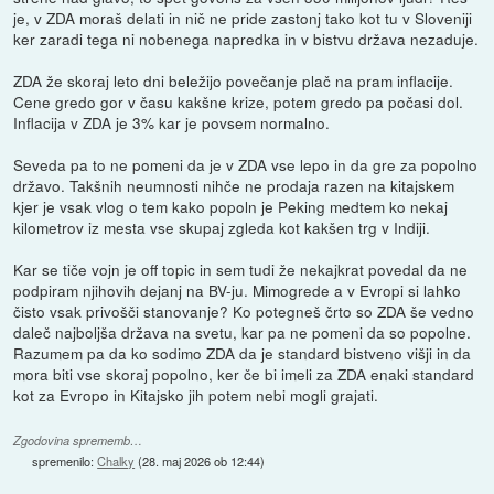
je, v ZDA moraš delati in nič ne pride zastonj tako kot tu v Sloveniji
ker zaradi tega ni nobenega napredka in v bistvu država nezaduje.
ZDA že skoraj leto dni beležijo povečanje plač na pram inflacije.
Cene gredo gor v času kakšne krize, potem gredo pa počasi dol.
Inflacija v ZDA je 3% kar je povsem normalno.
Seveda pa to ne pomeni da je v ZDA vse lepo in da gre za popolno
državo. Takšnih neumnosti nihče ne prodaja razen na kitajskem
kjer je vsak vlog o tem kako popoln je Peking medtem ko nekaj
kilometrov iz mesta vse skupaj zgleda kot kakšen trg v Indiji.
Kar se tiče vojn je off topic in sem tudi že nekajkrat povedal da ne
podpiram njihovih dejanj na BV-ju. Mimogrede a v Evropi si lahko
čisto vsak privošči stanovanje? Ko potegneš črto so ZDA še vedno
daleč najboljša država na svetu, kar pa ne pomeni da so popolne.
Razumem pa da ko sodimo ZDA da je standard bistveno višji in da
mora biti vse skoraj popolno, ker če bi imeli za ZDA enaki standard
kot za Evropo in Kitajsko jih potem nebi mogli grajati.
Zgodovina sprememb…
spremenilo:
Chalky
(
28. maj 2026 ob 12:44
)