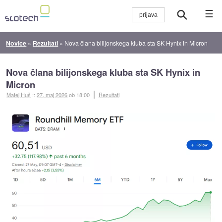
☰
Novice
»
Rezultati
»
Nova člana bilijonskega kluba sta SK Hynix in Micron
Nova člana bilijonskega kluba sta SK Hynix in
Micron
Matej Huš
::
27. maj 2026
ob 18:00
Rezultati