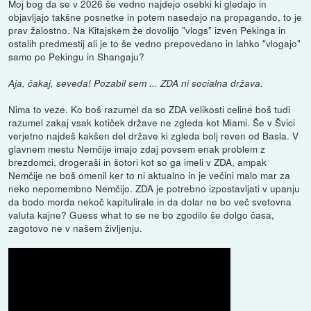
Moj bog da se v 2026 še vedno najdejo osebki ki gledajo in
objavljajo takšne posnetke in potem nasedajo na propagando, to je
prav žalostno. Na Kitajskem že dovolijo "vlogs" izven Pekinga in
ostalih predmestij ali je to še vedno prepovedano in lahko "vlogajo"
samo po Pekingu in Shangaju?
Aja, čakaj, seveda! Pozabil sem ... ZDA ni socialna država.
Nima to veze. Ko boš razumel da so ZDA velikosti celine boš tudi
razumel zakaj vsak kotiček države ne zgleda kot Miami. Še v Švici
verjetno najdeš kakšen del države ki zgleda bolj reven od Basla. V
glavnem mestu Nemčije imajo zdaj povsem enak problem z
brezdomci, drogeraši in šotori kot so ga imeli v ZDA, ampak
Nemčije ne boš omenil ker to ni aktualno in je večini malo mar za
neko nepomembno Nemčijo. ZDA je potrebno izpostavljati v upanju
da bodo morda nekoč kapitulirale in da dolar ne bo več svetovna
valuta kajne? Guess what to se ne bo zgodilo še dolgo časa,
zagotovo ne v našem življenju.