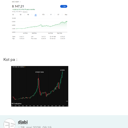
Kot pa :
djabi
::
28. maj 2026, 09:19