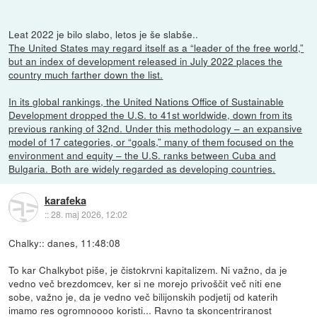
Leat 2022 je bilo slabo, letos je še slabše..
The United States may regard itself as a “leader of the free world,”
but an index of development released in July 2022 places the
country much farther down the list.
In its global rankings, the United Nations Office of Sustainable
Development dropped the U.S. to 41st worldwide, down from its
previous ranking of 32nd. Under this methodology – an expansive
model of 17 categories, or “goals,” many of them focused on the
environment and equity – the U.S. ranks between Cuba and
Bulgaria. Both are widely regarded as developing countries.
karafeka
::
28. maj 2026, 12:02
Chalky:: danes, 11:48:08
To kar Chalkybot piše, je čistokrvni kapitalizem. Ni važno, da je
vedno več brezdomcev, ker si ne morejo privoščit več niti ene
sobe, važno je, da je vedno več bilijonskih podjetij od katerih
imamo res ogromnoooo koristi... Ravno ta skoncentriranost