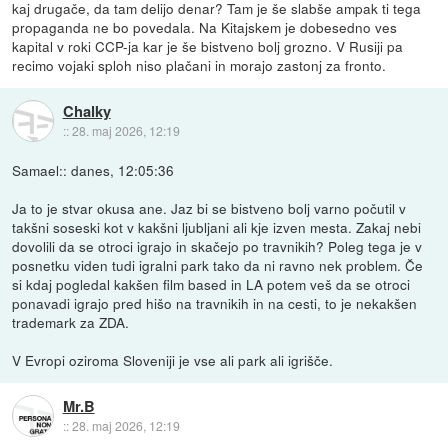
kaj drugače, da tam delijo denar? Tam je še slabše ampak ti tega
propaganda ne bo povedala. Na Kitajskem je dobesedno ves
kapital v roki CCP-ja kar je še bistveno bolj grozno. V Rusiji pa
recimo vojaki sploh niso plačani in morajo zastonj za fronto.
Chalky
::
28. maj 2026, 12:19
Samael:: danes, 12:05:36
Ja to je stvar okusa ane. Jaz bi se bistveno bolj varno počutil v
takšni soseski kot v kakšni ljubljani ali kje izven mesta. Zakaj nebi
dovolili da se otroci igrajo in skačejo po travnikih? Poleg tega je v
posnetku viden tudi igralni park tako da ni ravno nek problem. Če
si kdaj pogledal kakšen film based in LA potem veš da se otroci
ponavadi igrajo pred hišo na travnikih in na cesti, to je nekakšen
trademark za ZDA.
V Evropi oziroma Sloveniji je vse ali park ali igrišče.
Mr.B
::
28. maj 2026, 12:19