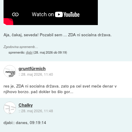
Aja, čakaj, seveda! Pozabil sem ... ZDA ni socialna država.
Zgodovina sprememb…
spremenilo:
djabi
(
28. maj 2026 ob 09:19
)
gruntfürmich
::
28. maj 2026, 11:40
res je, ZDA ni socialna država. zato pa cel svet meče denar v
njihovo borzo. pač dokler bo šlo gor...
Chalky
::
28. maj 2026, 11:48
djabi:: danes, 09:19:14