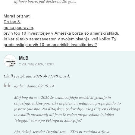
njihovo borzo. pač dokler bo šlo gor...
Moraš priznati,
Da top 3,
no se popravim,
prvih top 10 investitorjev v Amerška borze so ameriški skladi.
In ker si tako samozavesten v svojem pisanju, veš koliko T$
predstavljajo prvih 10 ne ameriških investitorjev ?
Mr.B
::
28. maj 2026, 12:01
Chalky
je
28. maj 2026 ob 11:48
izjavil
:
djabi:: danes, 09:19:14
Moj bog da se v 2026 še vedno najdejo osebki ki gledajo in
objavljajo takšne posnetke in potem nasedajo na propagando, to
je prav žalostno. Na Kitajskem že dovolijo "vlogs" izven Pekinga
in ostalih predmestij ali je to še vedno prepovedano in lahko
"vlogajo" samo po Pekingu in Shangaju?
Aja, čakaj, seveda! Pozabil sem ... ZDA ni socialna država.