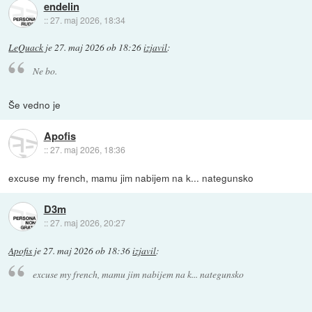
endelin
::
27. maj 2026, 18:34
LeQuack
je
27. maj 2026 ob 18:26
izjavil
:
Ne bo.
Še vedno je
Apofis
::
27. maj 2026, 18:36
excuse my french, mamu jim nabijem na k... nategunsko
D3m
::
27. maj 2026, 20:27
Apofis
je
27. maj 2026 ob 18:36
izjavil
:
excuse my french, mamu jim nabijem na k... nategunsko