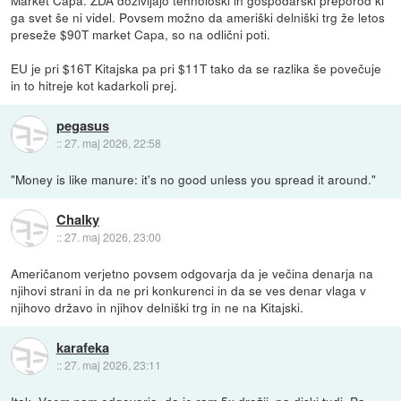
ga svet še ni videl. Povsem možno da ameriški delniški trg že letos
preseže $90T market Capa, so na odlični poti.
EU je pri $16T Kitajska pa pri $11T tako da se razlika še povečuje
in to hitreje kot kadarkoli prej.
pegasus
::
27. maj 2026, 22:58
"Money is like manure: it's no good unless you spread it around."
Chalky
::
27. maj 2026, 23:00
Američanom verjetno povsem odgovarja da je večina denarja na
njihovi strani in da ne pri konkurenci in da se ves denar vlaga v
njihovo državo in njihov delniški trg in ne na Kitajski.
karafeka
::
27. maj 2026, 23:11
Itak. Vsem nam odgovarja, da je ram 5x dražji, pa diski tudi. Pa