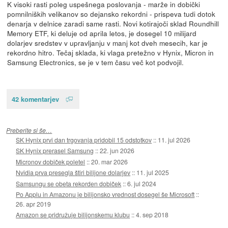
K visoki rasti poleg uspešnega poslovanja - marže in dobički
pomnilniških velikanov so dejansko rekordni - prispeva tudi dotok
denarja v delnice zaradi same rasti. Novi kotirajoči sklad Roundhill
Memory ETF, ki deluje od aprila letos, je dosegel 10 milijard
dolarjev sredstev v upravljanju v manj kot dveh mesecih, kar je
rekordno hitro. Tečaj sklada, ki vlaga pretežno v Hynix, Micron in
Samsung Electronics, se je v tem času več kot podvojil.
42 komentarjev
Preberite si še…
SK Hynix prvi dan trgovanja pridobil 15 odstotkov
::
11. jul 2026
SK Hynix prerasel Samsung
::
22. jun 2026
Micronov dobiček poletel
::
20. mar 2026
Nvidia prva presegla štiri bilijone dolarjev
::
11. jul 2025
Samsungu se obeta rekorden dobiček
::
6. jul 2024
Po Applu in Amazonu je bilijonsko vrednost dosegel še Microsoft
::
26. apr 2019
Amazon se pridružuje bilijonskemu klubu
::
4. sep 2018