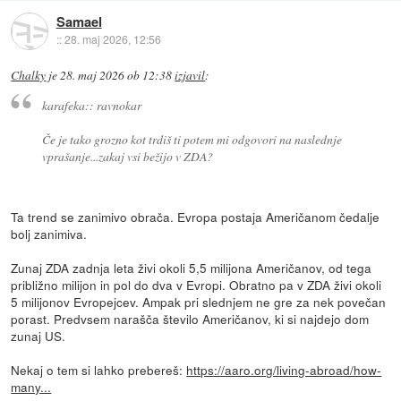
Samael
::
28. maj 2026, 12:56
Chalky
je
28. maj 2026 ob 12:38
izjavil
:
karafeka:: ravnokar
Če je tako grozno kot trdiš ti potem mi odgovori na naslednje
vprašanje...zakaj vsi bežijo v ZDA?
Ta trend se zanimivo obrača. Evropa postaja Američanom čedalje
bolj zanimiva.
Zunaj ZDA zadnja leta živi okoli 5,5 milijona Američanov, od tega
približno milijon in pol do dva v Evropi. Obratno pa v ZDA živi okoli
5 milijonov Evropejcev. Ampak pri slednjem ne gre za nek povečan
porast. Predvsem narašča število Američanov, ki si najdejo dom
zunaj US.
Nekaj o tem si lahko prebereš:
https://aaro.org/living-abroad/how-
many...