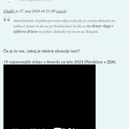
Chalky
je
27. maj 2026 ob 23:00
izjavil
:
Američanom verjetno povsem odgovarja da je večina denarja na
njihovi strani in da ne pri konkurenci in da se
ves denar vlaga v
njihovo državo
in njihov delniški trg in ne na Kitajski.
Če je to res, zakaj je takšna situacija tam?
10 najrevnejših držav v Ameriki za leto 2024 [Revščina v ZDA]