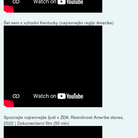
Šel sem v vzhodni Kentucky (najrevnejšo regijo Amerike)
Spoznajte najrevnejše ljudi v ZDA: Resničnost Amerike danes,
2022 | Dokumentarni film (50 min)