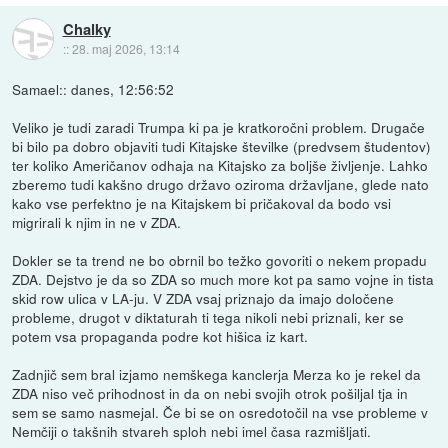
Chalky
::
28. maj 2026, 13:14
Samael:: danes, 12:56:52
Veliko je tudi zaradi Trumpa ki pa je kratkoročni problem. Drugače
bi bilo pa dobro objaviti tudi Kitajske številke (predvsem študentov)
ter koliko Američanov odhaja na Kitajsko za boljše življenje. Lahko
zberemo tudi kakšno drugo državo oziroma državljane, glede nato
kako vse perfektno je na Kitajskem bi pričakoval da bodo vsi
migrirali k njim in ne v ZDA.
Dokler se ta trend ne bo obrnil bo težko govoriti o nekem propadu
ZDA. Dejstvo je da so ZDA so much more kot pa samo vojne in tista
skid row ulica v LA-ju. V ZDA vsaj priznajo da imajo določene
probleme, drugot v diktaturah ti tega nikoli nebi priznali, ker se
potem vsa propaganda podre kot hišica iz kart.
Zadnjič sem bral izjamo nemškega kanclerja Merza ko je rekel da
ZDA niso več prihodnost in da on nebi svojih otrok pošiljal tja in
sem se samo nasmejal. Če bi se on osredotočil na vse probleme v
Nemčiji o takšnih stvareh sploh nebi imel časa razmišljati.