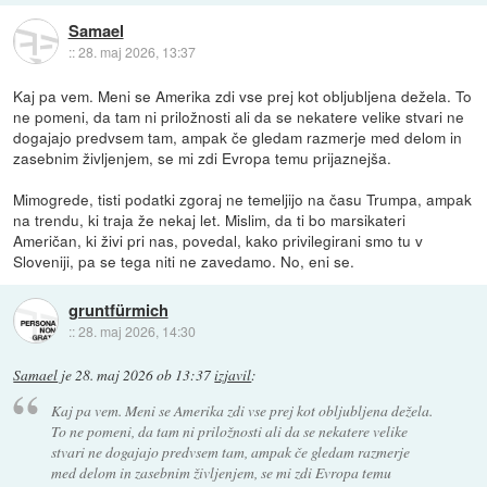
Samael
::
28. maj 2026, 13:37
Kaj pa vem. Meni se Amerika zdi vse prej kot obljubljena dežela. To
ne pomeni, da tam ni priložnosti ali da se nekatere velike stvari ne
dogajajo predvsem tam, ampak če gledam razmerje med delom in
zasebnim življenjem, se mi zdi Evropa temu prijaznejša.
Mimogrede, tisti podatki zgoraj ne temeljijo na času Trumpa, ampak
na trendu, ki traja že nekaj let. Mislim, da ti bo marsikateri
Američan, ki živi pri nas, povedal, kako privilegirani smo tu v
Sloveniji, pa se tega niti ne zavedamo. No, eni se.
gruntfürmich
::
28. maj 2026, 14:30
Samael
je
28. maj 2026 ob 13:37
izjavil
:
Kaj pa vem. Meni se Amerika zdi vse prej kot obljubljena dežela.
To ne pomeni, da tam ni priložnosti ali da se nekatere velike
stvari ne dogajajo predvsem tam, ampak če gledam razmerje
med delom in zasebnim življenjem, se mi zdi Evropa temu