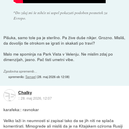
^Do zdaj mi še nihče ni uspel pokazati podoben posnetek za
Evropo.
Pišuka, samo tole pa je sterilno. Pa žive duše nikjer. Grozno. Misliš,
da dovolijo tle otrokom se igrati in skakati po travi?
Malo me spominja na Park Vista v Velenju. Ne mislim zdaj po
dimenzijah, jasno. Pač tisti umetni vibe.
Zgodovina sprememb…
spremenilo:
Samael
(
28. maj 2026 ob 12:08
)
Chalky
::
28. maj 2026, 12:07
karafeka:: ravnokar
Veliko laži in neumnosti si zapisal tako da se jih niti ne splača
komentirati. Mimogrede ali misliš da je na Kitajskem oziroma Rusiji