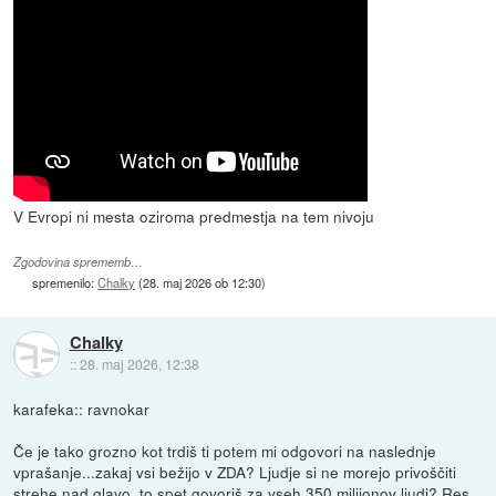
V Evropi ni mesta oziroma predmestja na tem nivoju
Zgodovina sprememb…
spremenilo:
Chalky
(
28. maj 2026 ob 12:30
)
Chalky
::
28. maj 2026, 12:38
karafeka:: ravnokar
Če je tako grozno kot trdiš ti potem mi odgovori na naslednje
vprašanje...zakaj vsi bežijo v ZDA? Ljudje si ne morejo privoščiti
strehe nad glavo, to spet govoriš za vseh 350 milijonov ljudi? Res