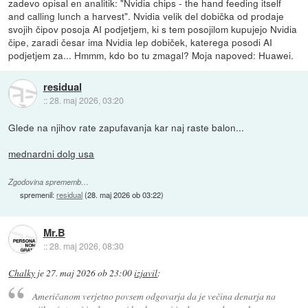
zadevo opisal en analitik: "Nvidia chips - the hand feeding itself
and calling lunch a harvest". Nvidia velik del dobička od prodaje
svojih čipov posoja AI podjetjem, ki s tem posojilom kupujejo Nvidia
čipe, zaradi česar ima Nvidia lep dobiček, katerega posodi AI
podjetjem za... Hmmm, kdo bo tu zmagal? Moja napoved: Huawei.
residual
::
28. maj 2026, 03:20
Glede na njihov rate zapufavanja kar naj raste balon...
mednardni dolg usa
Zgodovina sprememb…
spremenil:
residual
(
28. maj 2026 ob 03:22
)
Mr.B
::
28. maj 2026, 08:30
Chalky
je
27. maj 2026 ob 23:00
izjavil
:
Američanom verjetno povsem odgovarja da je večina denarja na