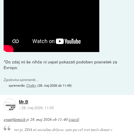
^Do zdaj mi še nihče ni uspel pokazati podoben posnetek za
Evropo.
Zgodovina sprememb…
spremenilo:
Chalky
(
28. maj 2026 ob 11:49
)
Mr.B
::
28. maj 2026, 11:55
gruntfürmich
je
28. maj 2026 ob 11:40
izjavil
:
res je, ZDA ni socialna država. zato pa cel svet meče denar v