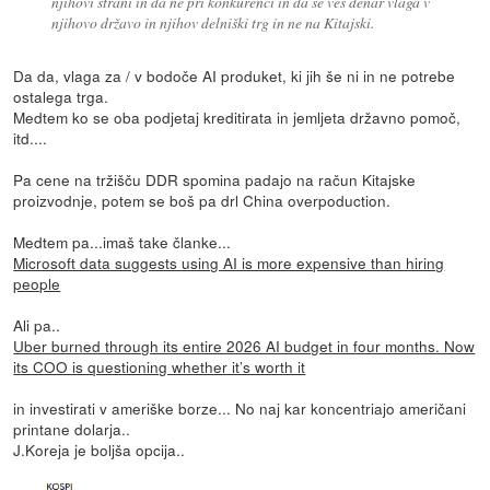
njihovi strani in da ne pri konkurenci in da se ves denar vlaga v
njihovo državo in njihov delniški trg in ne na Kitajski.
Da da, vlaga za / v bodoče AI produket, ki jih še ni in ne potrebe
ostalega trga.
Medtem ko se oba podjetaj kreditirata in jemljeta državno pomoč,
itd....
Pa cene na tržišču DDR spomina padajo na račun Kitajske
proizvodnje, potem se boš pa drl China overpoduction.
Medtem pa...imaš take članke...
Microsoft data suggests using AI is more expensive than hiring
people
Ali pa..
Uber burned through its entire 2026 AI budget in four months. Now
its COO is questioning whether it’s worth it
in investirati v ameriške borze... No naj kar koncentriajo američani
printane dolarja..
J.Koreja je boljša opcija..