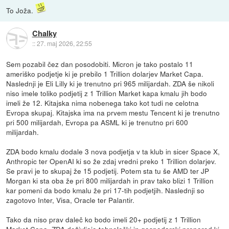
To Joža.
Chalky
::
27. maj 2026, 22:55
Sem pozabil čez dan posodobiti. Micron je tako postalo 11
ameriško podjetje ki je prebilo 1 Trillion dolarjev Market Capa.
Naslednji je Eli Lilly ki je trenutno pri 965 milijardah. ZDA še nikoli
niso imele toliko podjetij z 1 Trillion Market kapa kmalu jih bodo
imeli že 12. Kitajska nima nobenega tako kot tudi ne celotna
Evropa skupaj. Kitajska ima na prvem mestu Tencent ki je trenutno
pri 500 milijardah, Evropa pa ASML ki je trenutno pri 600
milijardah.
ZDA bodo kmalu dodale 3 nova podjetja v ta klub in sicer Space X,
Anthropic ter OpenAI ki so že zdaj vredni preko 1 Trillion dolarjev.
Se pravi je to skupaj že 15 podjetij. Potem sta tu še AMD ter JP
Morgan ki sta oba že pri 800 milijardah in prav tako blizi 1 Trillion
kar pomeni da bodo kmalu že pri 17-tih podjetjih. Naslednji so
zagotovo Inter, Visa, Oracle ter Palantir.
Tako da niso prav daleč ko bodo imeli 20+ podjetij z 1 Trillion
Market Capa. ZDA doživljajo tehnološki in gospodarski preporod ki