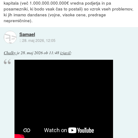
kapitala (več 1.000.000.000.000€ vredna podjetja in pa
posamezniki, ki bodo vsak čas to postali) so vzrok vseh problemov,
ki jih imamo dandanes (vojne, visoke cene, predrage
nepremičnine).
Samael
::
28. maj 2026, 12:05
Chalky
je
28. maj 2026 ob 11:48
izjavil
: