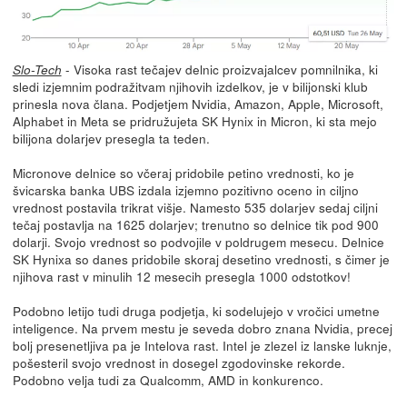
- Visoka rast tečajev delnic proizvajalcev pomnilnika, ki
Slo-Tech
sledi izjemnim podražitvam njihovih izdelkov, je v bilijonski klub
prinesla nova člana. Podjetjem Nvidia, Amazon, Apple, Microsoft,
Alphabet in Meta se pridružujeta SK Hynix in Micron, ki sta mejo
bilijona dolarjev presegla ta teden.
Micronove delnice so včeraj pridobile petino vrednosti, ko je
švicarska banka UBS izdala izjemno pozitivno oceno in ciljno
vrednost postavila trikrat višje. Namesto 535 dolarjev sedaj ciljni
tečaj postavlja na 1625 dolarjev; trenutno so delnice tik pod 900
dolarji. Svojo vrednost so podvojile v poldrugem mesecu. Delnice
SK Hynixa so danes pridobile skoraj desetino vrednosti, s čimer je
njihova rast v minulih 12 mesecih presegla 1000 odstotkov!
Podobno letijo tudi druga podjetja, ki sodelujejo v vročici umetne
inteligence. Na prvem mestu je seveda dobro znana Nvidia, precej
bolj presenetljiva pa je Intelova rast. Intel je zlezel iz lanske luknje,
pošesteril svojo vrednost in dosegel zgodovinske rekorde.
Podobno velja tudi za Qualcomm, AMD in konkurenco.