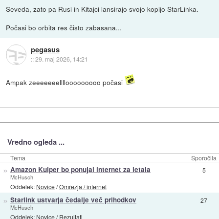
Seveda, zato pa Rusi in Kitajci lansirajo svojo kopijo StarLinka.
Počasi bo orbita res čisto zabasana...
pegasus
::
29. maj 2026, 14:21
Ampak zeeeeeeellllooooooooo počasi
Vredno ogleda ...
Tema
Sporočila
»
Amazon Kuiper bo ponujal internet za letala
5
McHusch
Oddelek:
Novice
/
Omrežja / internet
»
Starlink ustvarja čedalje več prihodkov
27
McHusch
Oddelek:
Novice
/
Rezultati