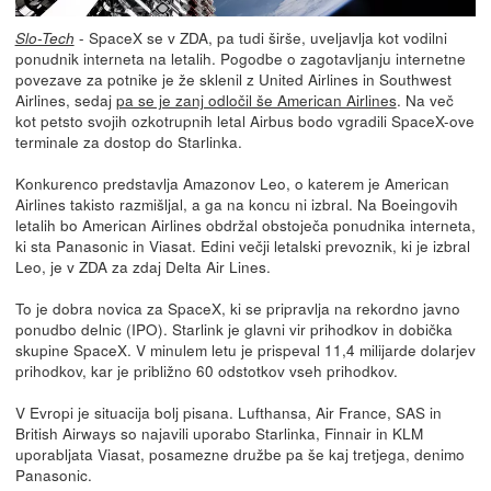
- SpaceX se v ZDA, pa tudi širše, uveljavlja kot vodilni
Slo-Tech
ponudnik interneta na letalih. Pogodbe o zagotavljanju internetne
povezave za potnike je že sklenil z United Airlines in Southwest
Airlines, sedaj
pa se je zanj odločil še American Airlines
. Na več
kot petsto svojih ozkotrupnih letal Airbus bodo vgradili SpaceX-ove
terminale za dostop do Starlinka.
Konkurenco predstavlja Amazonov Leo, o katerem je American
Airlines takisto razmišljal, a ga na koncu ni izbral. Na Boeingovih
letalih bo American Airlines obdržal obstoječa ponudnika interneta,
ki sta Panasonic in Viasat. Edini večji letalski prevoznik, ki je izbral
Leo, je v ZDA za zdaj Delta Air Lines.
To je dobra novica za SpaceX, ki se pripravlja na rekordno javno
ponudbo delnic (IPO). Starlink je glavni vir prihodkov in dobička
skupine SpaceX. V minulem letu je prispeval 11,4 milijarde dolarjev
prihodkov, kar je približno 60 odstotkov vseh prihodkov.
V Evropi je situacija bolj pisana. Lufthansa, Air France, SAS in
British Airways so najavili uporabo Starlinka, Finnair in KLM
uporabljata Viasat, posamezne družbe pa še kaj tretjega, denimo
Panasonic.