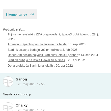
8 komentarjev
Preberite si še…
Tuji usmerjevalniki v ZDA prepovedani, SpaceX dobil izjemo
::
28. jul
2026
Amazon Kuiper bo ponujal internet za letala
::
5. sep 2025
Starlink ustvarja čedalje več prihodkov
::
3. feb 2025
United Airlines bo največji Starlinkov letalski partner
::
14. sep 2024
Starlink prihaja na letala Hawaiian Airlines
::
25. apr 2022
Delta preizkuša Starlink na letalih
::
20. apr 2022
Ganon
::
28. maj 2026, 17:58
Smrdi po korupciji.
Chalky
::
28. maj 2026, 18:12