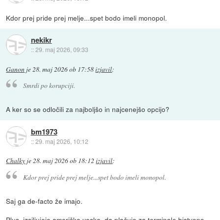
Kdor prej pride prej melje...spet bodo imeli monopol.
nekikr
::
29. maj 2026, 09:33
Ganon
je
28. maj 2026 ob 17:58
izjavil
:
Smrdi po korupciji.
A ker so se odločili za najboljšo in najcenejšo opcijo?
bm1973
::
29. maj 2026, 10:12
Chalky
je
28. maj 2026 ob 18:12
izjavil
:
Kdor prej pride prej melje...spet bodo imeli monopol.
Saj ga de-facto že imajo.
Plus, izsiljujejo ameriško vosko, da plačuje za terminale bistveno