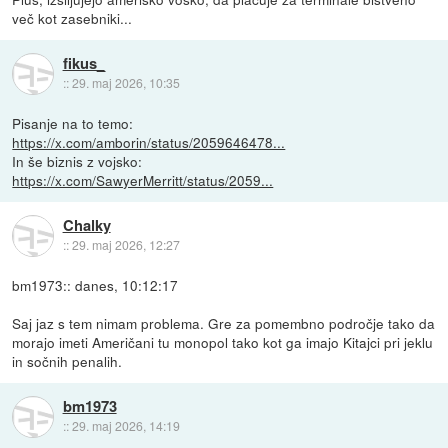
več kot zasebniki...
fikus_
::
29. maj 2026, 10:35
Pisanje na to temo:
https://x.com/amborin/status/2059646478...
In še biznis z vojsko:
https://x.com/SawyerMerritt/status/2059...
Chalky
::
29. maj 2026, 12:27
bm1973:: danes, 10:12:17
Saj jaz s tem nimam problema. Gre za pomembno področje tako da
morajo imeti Američani tu monopol tako kot ga imajo Kitajci pri jeklu
in sočnih penalih.
bm1973
::
29. maj 2026, 14:19