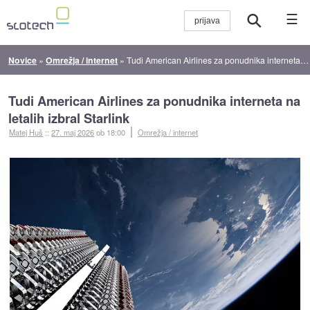
☰
Novice
»
Omrežja / internet
»
Tudi American Airlines za ponudnika interneta na letalih izbral Starlink
Tudi American Airlines za ponudnika interneta na
letalih izbral Starlink
Matej Huš
::
27. maj 2026
ob 18:00
Omrežja / internet