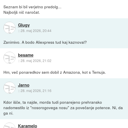
Seznam bi bil verjetno predolg...
Najboljš nič naročat.
Glugy
::
28. maj 2026, 20:44
Zanimivo. A bodo Aliexpress tud kaj kaznoval?
besame
::
28. maj 2026, 21:02
Hm, več ponaredkov sem dobil z Amazona, kot s Temuja.
Jarno
::
28. maj 2026, 21:16
Kdor išče, ta najde, morda tudi ponarejeno prehransko
nadomestilo iz "nosorogovega nosu" za povečanje potence. Ni, da
ga ni.
Karamelo