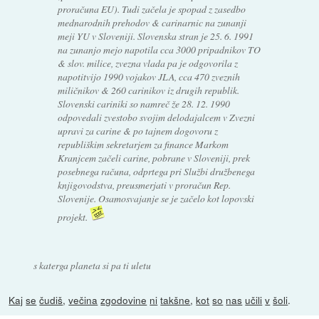
proračuna EU). Tudi začela je spopad z zasedbo
mednarodnih prehodov & carinarnic na zunanji
meji YU v Sloveniji. Slovenska stran je 25. 6. 1991
na zunanjo mejo napotila cca 3000 pripadnikov TO
& slov. milice, zvezna vlada pa je odgovorila z
napotitvijo 1990 vojakov JLA, cca 470 zveznih
miličnikov & 260 carinikov iz drugih republik.
Slovenski cariniki so namreč že 28. 12. 1990
odpovedali zvestobo svojim delodajalcem v Zvezni
upravi za carine & po tajnem dogovoru z
republiškim sekretarjem za finance Markom
Kranjcem začeli carine, pobrane v Sloveniji, prek
posebnega računa, odprtega pri Službi družbenega
knjigovodstva, preusmerjati v proračun Rep.
Slovenije. Osamosvajanje se je začelo kot lopovski
projekt.
s katerga planeta si pa ti uletu
Kaj
se
čudiš
,
večina
zgodovine
ni
takšne
,
kot
so
nas
učili
v
šoli
.