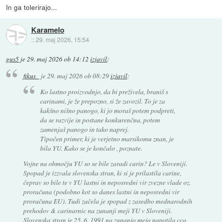
In ga tolerirajo...
Karamelo
::
29. maj 2026, 15:54
gus5
je
29. maj 2026 ob 14:12
izjavil
:
fikus_
je
29. maj 2026 ob 08:29
izjavil
:
Ko lastno proizvodnjo, da bi preživela, braniš s
carinami, je že prepozno, si že zavozil. To je za
kakšno nišno panogo, ki jo moraš potem podpreti,
da se razvije in postane konkurenčna, potem
zamenjaš panogo in tako naprej.
Tipočen primer, ki je verjetno marsikomu znan, je
bila YU. Kako se je končalo , poznate.
Vojne na območju YU so se bile zaradi carin? Le v Sloveniji.
Spopad je izzvala slovenska stran, ki si je prilastila carine,
čeprav so bile te v YU lastni in neposredni vir zvezne vlade oz.
proračuna (podobno kot so danes lastni in neposredni vir
proračuna EU). Tudi začela je spopad z zasedbo mednarodnih
prehodov & carinarnic na zunanji meji YU v Sloveniji.
Slovenska stran je 25. 6. 1991 na zunanjo mejo napotila cca