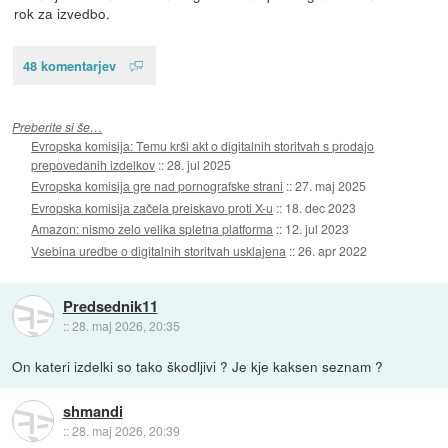
rok za izvedbo.
48 komentarjev
Preberite si še…
Evropska komisija: Temu krši akt o digitalnih storitvah s prodajo
prepovedanih izdelkov
::
28. jul 2025
Evropska komisija gre nad pornografske strani
::
27. maj 2025
Evropska komisija začela preiskavo proti X-u
::
18. dec 2023
Amazon: nismo zelo velika spletna platforma
::
12. jul 2023
Vsebina uredbe o digitalnih storitvah usklajena
::
26. apr 2022
Predsednik11
::
28. maj 2026, 20:35
On kateri izdelki so tako škodljivi ? Je kje kaksen seznam ?
shmandi
::
28. maj 2026, 20:39