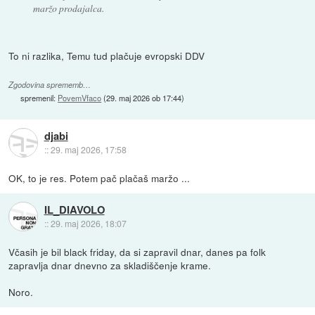
maržo prodajalca.
To ni razlika, Temu tud plačuje evropski DDV
Zgodovina sprememb…
spremenil:
PovemVfaco
(
29. maj 2026 ob 17:44
)
djabi
::
29. maj 2026, 17:58
OK, to je res. Potem pač plačaš maržo ...
IL_DIAVOLO
::
29. maj 2026, 18:07
Včasih je bil black friday, da si zapravil dnar, danes pa folk
zapravlja dnar dnevno za skladiščenje krame.
Noro.