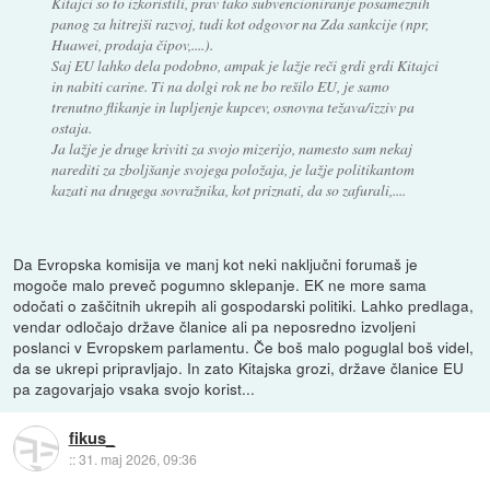
Kitajci so to izkoristili, prav tako subvencioniranje posameznih
panog za hitrejši razvoj, tudi kot odgovor na Zda sankcije (npr,
Huawei, prodaja čipov,....).
Saj EU lahko dela podobno, ampak je lažje reči grdi grdi Kitajci
in nabiti carine. Ti na dolgi rok ne bo rešilo EU, je samo
trenutno flikanje in lupljenje kupcev, osnovna težava/izziv pa
ostaja.
Ja lažje je druge kriviti za svojo mizerijo, namesto sam nekaj
narediti za zboljšanje svojega položaja, je lažje politikantom
kazati na drugega sovražnika, kot priznati, da so zafurali,....
Da Evropska komisija ve manj kot neki naključni forumaš je
mogoče malo preveč pogumno sklepanje. EK ne more sama
odočati o zaščitnih ukrepih ali gospodarski politiki. Lahko predlaga,
vendar odločajo države članice ali pa neposredno izvoljeni
poslanci v Evropskem parlamentu. Če boš malo poguglal boš videl,
da se ukrepi pripravljajo. In zato Kitajska grozi, države članice EU
pa zagovarjajo vsaka svojo korist...
fikus_
::
31. maj 2026, 09:36