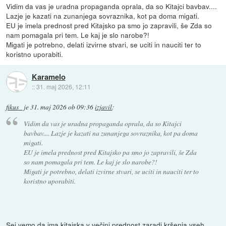
Vidim da vas je uradna propaganda oprala, da so Kitajci bavbav....
Lazje je kazati na zunanjega sovraznika, kot pa doma migati.
EU je imela prednost pred Kitajsko pa smo jo zapravili, še Zda so
nam pomagala pri tem. Le kaj je slo narobe?!
Migati je potrebno, delati izvirne stvari, se uciti in nauciti ter to
koristno uporabiti.
Karamelo
::
31. maj 2026, 12:11
fikus_
je
31. maj 2026 ob 09:36
izjavil
:
Vidim da vas je uradna propaganda oprala, da so Kitajci
bavbav.... Lazje je kazati na zunanjega sovraznika, kot pa doma
migati.
EU je imela prednost pred Kitajsko pa smo jo zapravili, še Zda
so nam pomagala pri tem. Le kaj je slo narobe?!
Migati je potrebno, delati izvirne stvari, se uciti in nauciti ter to
koristno uporabiti.
Sej vemo da ima kitajska v večini prednost zaradi kršenja vseh