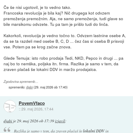
Če še nisi ugotovil, je to vedno tako.
Francoska revolucija je bila kaj? Nič drugega kot odvzem
premoženja premožnim. Aja, ne samo premoženja, tudi glave so
bile marsikomu odvzete. Tu pa tam je prišlo tudi do linča.
Kakorkoli, revolucija je vedno točno to. Odvzem lastnine osebe A,
da se ta razdeli med osebe B, C, D ... čez čas si oseba B prisvoji
vse. Potem pa se krog začne znova.
Glede Temuja: isto robo prodaja Tedi, NKD, Pepco in drugi ... pa
naj bo to nemška, poljska itn. firma. Razlika je samo v tem, da
zraven plačaš še lokalni DDV in maržo prodajalca.
Zgodovina sprememb…
spremenilo:
djabi
(
29. maj 2026 ob 17:40
)
PovemVfaco
::
29. maj 2026, 17:44
djabi
je
29. maj 2026 ob 17:39
izjavil
:
Razlika je samo v tem, da zraven plačaš še
lokalni DDV
in