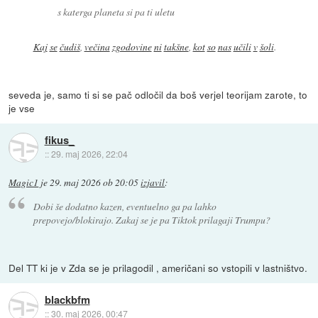
s katerga planeta si pa ti uletu
Kaj
se
čudiš
,
večina
zgodovine
ni
takšne
,
kot
so
nas
učili
v
šoli
.
seveda je, samo ti si se pač odločil da boš verjel teorijam zarote, to
je vse
fikus_
::
29. maj 2026, 22:04
Magic1
je
29. maj 2026 ob 20:05
izjavil
:
Dobi še dodatno kazen, eventuelno ga pa lahko
prepovejo/blokirajo. Zakaj se je pa Tiktok prilagaji Trumpu?
Del TT ki je v Zda se je prilagodil , američani so vstopili v lastništvo.
blackbfm
::
30. maj 2026, 00:47