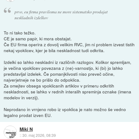
prvo, eu firma praviloma ne more sistematsko prodajat
neskladnih izdelkov
To ni tako težko.
CE je samo papir, ki mora obstajat.
Če EU firma operira z dovolj velikim RVC, jim ni problem izvest tistih
nekaj vpoklicev, kjer je bila neskladnost tudi odkrita.
Izdelki so lahko neskladni iz različnih razlogov. Kolikor spremljam,
je večina vpoklicev povezana z (ne)-varnostjo, ki (bi) jo lahko
predstavljal izdelek. Če pomanjklivosti niso preveč očine,
najverjetneje ne bo prišlo do odpoklica.
Za omejtev obsega vpoklicanih artiklov v primeru odkritih
neskladnosti, se lahko v rednih interalih spreminja oznake (imena
modelov in verzij).
Neprodano in vrnjeno robo iz vpoklica je nato možno še vedno
legalno prodat izven EU.
Miki N
::
30. maj 2026, 08:39