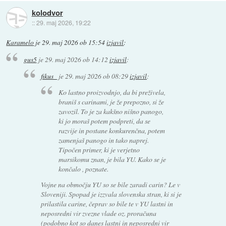
kolodvor
::
29. maj 2026, 19:22
Karamelo
je
29. maj 2026 ob 15:54
izjavil
:
gus5
je
29. maj 2026 ob 14:12
izjavil
:
fikus_
je
29. maj 2026 ob 08:29
izjavil
:
Ko lastno proizvodnjo, da bi preživela,
braniš s carinami, je že prepozno, si že
zavozil. To je za kakšno nišno panogo,
ki jo moraš potem podpreti, da se
razvije in postane konkurenčna, potem
zamenjaš panogo in tako naprej.
Tipočen primer, ki je verjetno
marsikomu znan, je bila YU. Kako se je
končalo , poznate.
Vojne na območju YU so se bile zaradi carin? Le v
Sloveniji. Spopad je izzvala slovenska stran, ki si je
prilastila carine, čeprav so bile te v YU lastni in
neposredni vir zvezne vlade oz. proračuna
(podobno kot so danes lastni in neposredni vir