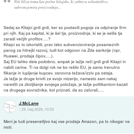
Niti blizu temu kar počne kitajske, ki zahteva solastništvo,
subvencjonira proizvodnjo,..
Sedaj so Kitajci grdi grdi, ker so postavili pogoje za odpiranje firm
pri njih. Kaj pa kapital, ki je šel tja, proizvodnja, ki se je selila tja
zaradi večjih profitov.....?
Kitajci so to izkoristili, prav tako subvencioniranje posameznih
panog za hitrejši razvoj, tudi kot odgovor na Zda sankcije (npr,
Huawei, prodaja čipov,....).
Saj EU lahko dela podobno, ampak je lažje reči grdi grdi Kitajci in
nabiti carine. Ti na dolgi rok ne bo rešilo EU, je samo trenutno
flikanje in lupljenje kupcev, osnovna težava/izziv pa ostaja.
Ja lažje je druge kriviti za svojo mizerijo, namesto sam nekaj
narediti za zboljšanje svojega položaja, je lažje politikantom kazati
na drugega sovražnika, kot priznati, da so zafurali,....
J.McLane
::
29. maj 2026, 10:53
Meni je tudi presenetljivo kaj vse prodaja Amazon, pa to nikogar ne
moti.