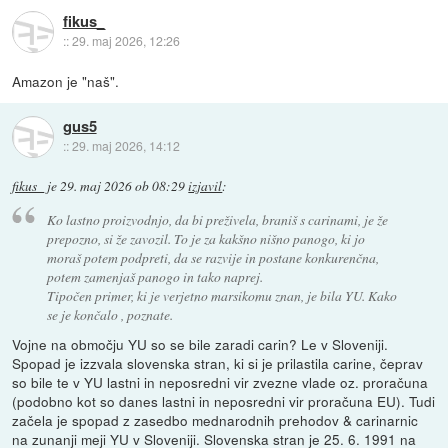
fikus_
::
29. maj 2026, 12:26
Amazon je "naš".
gus5
::
29. maj 2026, 14:12
fikus_
je
29. maj 2026 ob 08:29
izjavil
:
Ko lastno proizvodnjo, da bi preživela, braniš s carinami, je že
prepozno, si že zavozil. To je za kakšno nišno panogo, ki jo
moraš potem podpreti, da se razvije in postane konkurenčna,
potem zamenjaš panogo in tako naprej.
Tipočen primer, ki je verjetno marsikomu znan, je bila YU. Kako
se je končalo , poznate.
Vojne na območju YU so se bile zaradi carin? Le v Sloveniji.
Spopad je izzvala slovenska stran, ki si je prilastila carine, čeprav
so bile te v YU lastni in neposredni vir zvezne vlade oz. proračuna
(podobno kot so danes lastni in neposredni vir proračuna EU). Tudi
začela je spopad z zasedbo mednarodnih prehodov & carinarnic
na zunanji meji YU v Sloveniji. Slovenska stran je 25. 6. 1991 na