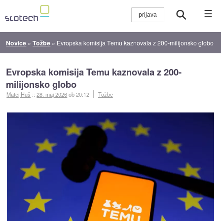
☰
Novice
»
Tožbe
»
Evropska komisija Temu kaznovala z 200-milijonsko globo
Evropska komisija Temu kaznovala z 200-
milijonsko globo
Matej Huš
::
28. maj 2026
ob 20:12
Tožbe