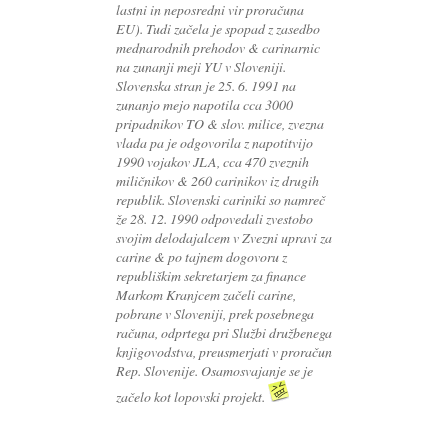
lastni in neposredni vir proračuna
EU). Tudi začela je spopad z zasedbo
mednarodnih prehodov & carinarnic
na zunanji meji YU v Sloveniji.
Slovenska stran je 25. 6. 1991 na
zunanjo mejo napotila cca 3000
pripadnikov TO & slov. milice, zvezna
vlada pa je odgovorila z napotitvijo
1990 vojakov JLA, cca 470 zveznih
miličnikov & 260 carinikov iz drugih
republik. Slovenski cariniki so namreč
že 28. 12. 1990 odpovedali zvestobo
svojim delodajalcem v Zvezni upravi za
carine & po tajnem dogovoru z
republiškim sekretarjem za finance
Markom Kranjcem začeli carine,
pobrane v Sloveniji, prek posebnega
računa, odprtega pri Službi družbenega
knjigovodstva, preusmerjati v proračun
Rep. Slovenije. Osamosvajanje se je
začelo kot lopovski projekt.