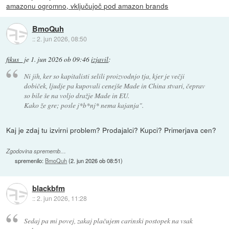
amazonu ogromno, vključujoč pod amazon brands
BmoQuh
::
2. jun 2026, 08:50
fikus_
je
1. jun 2026 ob 09:46
izjavil
:
Ni jih, ker so kapitalisti selili proizvodnjo tja, kjer je večji
dobiček, ljudje pa kupovali cenejše Made in China stvari, čeprav
so bile še na voljo dražje Made in EU.
Kako že gre; posle j*b*nj* nema kajanja".
Kaj je zdaj tu izvirni problem? Prodajalci? Kupci? Primerjava cen?
Zgodovina sprememb…
spremenilo:
BmoQuh
(
2. jun 2026 ob 08:51
)
blackbfm
::
2. jun 2026, 11:28
Sedaj pa mi povej, zakaj plačujem carinski postopek na vsak