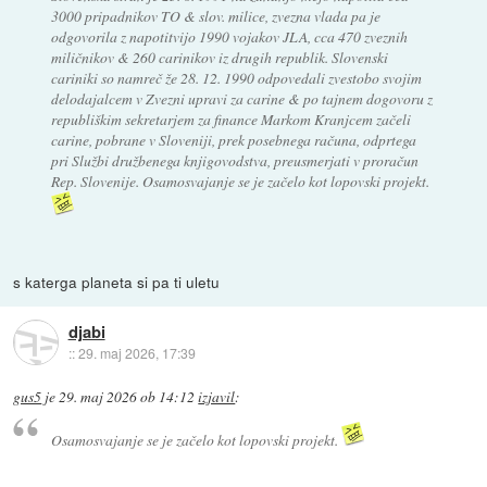
3000 pripadnikov TO & slov. milice, zvezna vlada pa je
odgovorila z napotitvijo 1990 vojakov JLA, cca 470 zveznih
miličnikov & 260 carinikov iz drugih republik. Slovenski
cariniki so namreč že 28. 12. 1990 odpovedali zvestobo svojim
delodajalcem v Zvezni upravi za carine & po tajnem dogovoru z
republiškim sekretarjem za finance Markom Kranjcem začeli
carine, pobrane v Sloveniji, prek posebnega računa, odprtega
pri Službi družbenega knjigovodstva, preusmerjati v proračun
Rep. Slovenije. Osamosvajanje se je začelo kot lopovski projekt.
s katerga planeta si pa ti uletu
djabi
::
29. maj 2026, 17:39
gus5
je
29. maj 2026 ob 14:12
izjavil
:
Osamosvajanje se je začelo kot lopovski projekt.