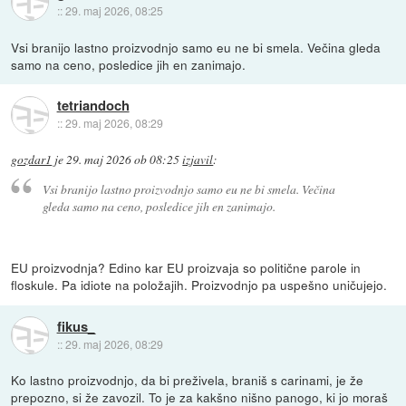
::
29. maj 2026, 08:25
Vsi branijo lastno proizvodnjo samo eu ne bi smela. Večina gleda
samo na ceno, posledice jih en zanimajo.
tetriandoch
::
29. maj 2026, 08:29
gozdar1
je
29. maj 2026 ob 08:25
izjavil
:
Vsi branijo lastno proizvodnjo samo eu ne bi smela. Večina
gleda samo na ceno, posledice jih en zanimajo.
EU proizvodnja? Edino kar EU proizvaja so politične parole in
floskule. Pa idiote na položajih. Proizvodnjo pa uspešno uničujejo.
fikus_
::
29. maj 2026, 08:29
Ko lastno proizvodnjo, da bi preživela, braniš s carinami, je že
prepozno, si že zavozil. To je za kakšno nišno panogo, ki jo moraš