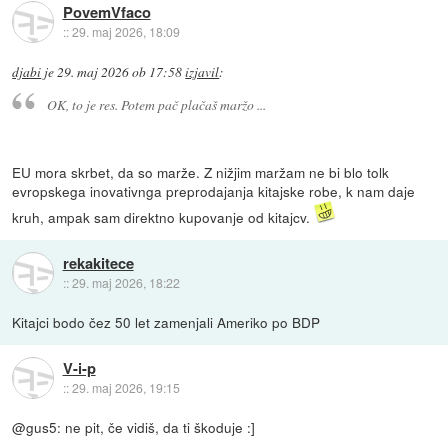
PovemVfaco
::
29. maj 2026, 18:09
djabi
je
29. maj 2026 ob 17:58
izjavil
:
OK, to je res. Potem pač plačaš maržo ...
EU mora skrbet, da so marže. Z nižjim maržam ne bi blo tolk
evropskega inovativnga preprodajanja kitajske robe, k nam daje
kruh, ampak sam direktno kupovanje od kitajcv.
rekakitece
::
29. maj 2026, 18:22
Kitajci bodo čez 50 let zamenjali Ameriko po BDP
V-i-p
::
29. maj 2026, 19:15
@gus5: ne pit, če vidiš, da ti škoduje :]