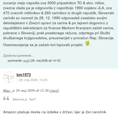
zunanjo mejo napotila cca 3000 pripadnikov TO & slov. milice,
zvezna vlada pa je odgovorila z napotitvijo 1990 vojakov JLA, cca
470 zveznih miličnikov & 260 carinikov iz drugih republik. Slovenski
cariniki so namreč že 28. 12. 1990 odpovedali zvestobo svojim
delodajalcem v Zvezni upravi za carine & po tajnem dogovoru z
republiškim sekretarjem za finance Markom Kranjcem začeli carine,
pobrane v Sloveniji, prek posebnega računa, odprtega pri Službi
družbenega knjigovodstva, preusmerjati v proračun Rep. Slovenije.
Osamosvajanje se je začelo kot lopovski projekt.
Zgodovina sprememb…
spremenilo:
gus5
(
29. maj 2026 ob 14:15
)
bm1973
::
29. maj 2026, 14:20
fikus_
je
29. maj 2026 ob 12:26
izjavil
:
Amazon je "naš".
Amazon plačuje davke na izdelke v državi, kjer je živi naročnik.