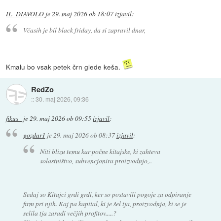
IL_DIAVOLO
je
29. maj 2026 ob 18:07
izjavil
:
Včasih je bil black friday, da si zapravil dnar,
Kmalu bo vsak petek črn glede keša.
RedZo
::
30. maj 2026, 09:36
fikus_
je
29. maj 2026 ob 09:55
izjavil
:
gozdar1
je
29. maj 2026 ob 08:37
izjavil
:
Niti blizu temu kar počne kitajske, ki zahteva
solastništvo, subvencjonira proizvodnjo,..
Sedaj so Kitajci grdi grdi, ker so postavili pogoje za odpiranje
firm pri njih. Kaj pa kapital, ki je šel tja, proizvodnja, ki se je
selila tja zaradi večjih profitov.....?