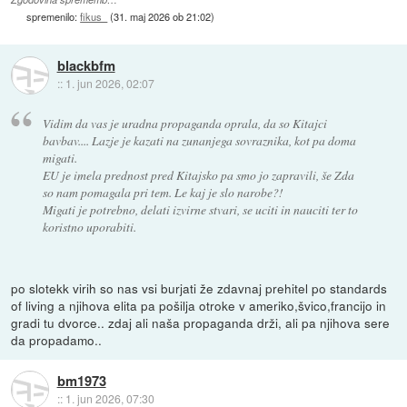
spremenilo:
fikus_
(
31. maj 2026 ob 21:02
)
blackbfm
::
1. jun 2026, 02:07
Vidim da vas je uradna propaganda oprala, da so Kitajci
bavbav.... Lazje je kazati na zunanjega sovraznika, kot pa doma
migati.
EU je imela prednost pred Kitajsko pa smo jo zapravili, še Zda
so nam pomagala pri tem. Le kaj je slo narobe?!
Migati je potrebno, delati izvirne stvari, se uciti in nauciti ter to
koristno uporabiti.
po slotekk virih so nas vsi burjati že zdavnaj prehitel po standards
of living a njihova elita pa pošilja otroke v ameriko,švico,francijo in
gradi tu dvorce.. zdaj ali naša propaganda drži, ali pa njihova sere
da propadamo..
bm1973
::
1. jun 2026, 07:30