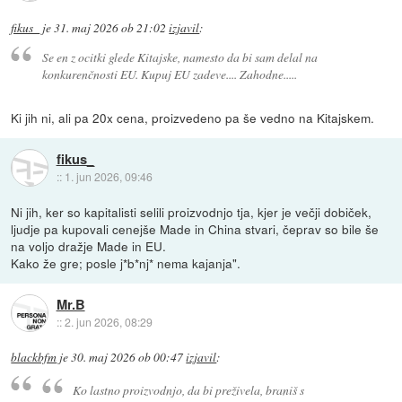
fikus_
je
31. maj 2026 ob 21:02
izjavil
:
Se en z ocitki glede Kitajske, namesto da bi sam delal na
konkurenčnosti EU. Kupuj EU zadeve.... Zahodne.....
Ki jih ni, ali pa 20x cena, proizvedeno pa še vedno na Kitajskem.
fikus_
::
1. jun 2026, 09:46
Ni jih, ker so kapitalisti selili proizvodnjo tja, kjer je večji dobiček,
ljudje pa kupovali cenejše Made in China stvari, čeprav so bile še
na voljo dražje Made in EU.
Kako že gre; posle j*b*nj* nema kajanja".
Mr.B
::
2. jun 2026, 08:29
blackbfm
je
30. maj 2026 ob 00:47
izjavil
:
Ko lastno proizvodnjo, da bi preživela, braniš s