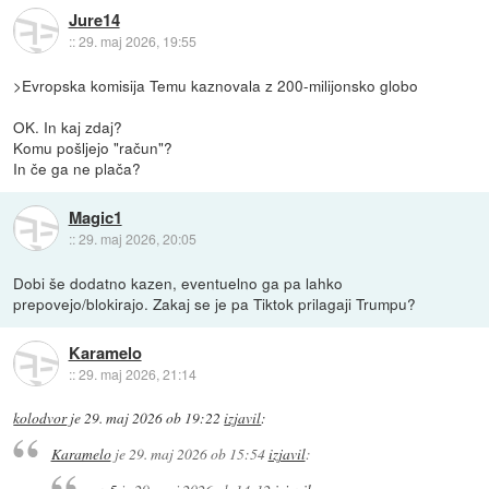
Jure14
::
29. maj 2026, 19:55
>Evropska komisija Temu kaznovala z 200-milijonsko globo
OK. In kaj zdaj?
Komu pošljejo "račun"?
In če ga ne plača?
Magic1
::
29. maj 2026, 20:05
Dobi še dodatno kazen, eventuelno ga pa lahko
prepovejo/blokirajo. Zakaj se je pa Tiktok prilagaji Trumpu?
Karamelo
::
29. maj 2026, 21:14
kolodvor
je
29. maj 2026 ob 19:22
izjavil
:
Karamelo
je
29. maj 2026 ob 15:54
izjavil
: