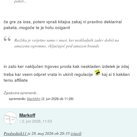
paket...
če gre za ioss, potem vpraš kitajca zakaj ni pravilno deklariral
paketa..mogoče te je hotu ociganit
Razlika je verjetno samo v masi, ker neskladnih zadev dobiš na
amazonu ogromno, vključujoč pod amazon brands
in zato ker naključen trgovec proda kak neskladen izdelek je zdaj
treba kar vsem odpret vrata in ukinit regulacije
kaj si ti kakšen
temu affiliate
Zgodovina sprememb…
spremenilo:
blackbfm
(
2. jun 2026 ob 11:29
)
Markoff
::
2. jun 2026, 11:53
Predsednik11
je
28. maj 2026 ob 20:35
izjavil
: