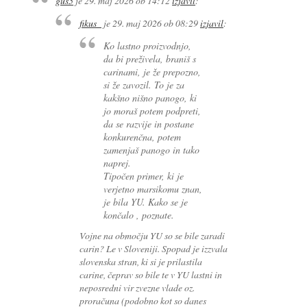
gus5
je
29. maj 2026 ob 14:12
izjavil
:
fikus_
je
29. maj 2026 ob 08:29
izjavil
:
Ko lastno proizvodnjo,
da bi preživela, braniš s
carinami, je že prepozno,
si že zavozil. To je za
kakšno nišno panogo, ki
jo moraš potem podpreti,
da se razvije in postane
konkurenčna, potem
zamenjaš panogo in tako
naprej.
Tipočen primer, ki je
verjetno marsikomu znan,
je bila YU. Kako se je
končalo , poznate.
Vojne na območju YU so se bile zaradi
carin? Le v Sloveniji. Spopad je izzvala
slovenska stran, ki si je prilastila
carine, čeprav so bile te v YU lastni in
neposredni vir zvezne vlade oz.
proračuna (podobno kot so danes