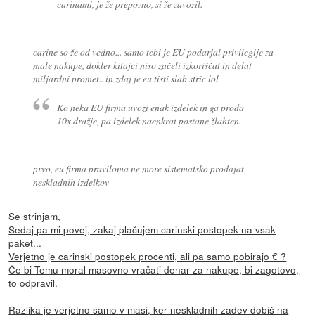
carinami, je že prepozno, si že zavozil.
carine so že od vedno... samo tebi je EU podarjal privilegije za
male nakupe, dokler kitajci niso začeli izkoriščat in delat
miljardni promet.. in zdaj je eu tisti slab stric lol
Ko neka EU firma uvozi enak izdelek in ga proda
10x dražje, pa izdelek naenkrat postane žlahten.
prvo, eu firma praviloma ne more sistematsko prodajat
neskladnih izdelkov
Se strinjam,
Sedaj pa mi povej, zakaj plačujem carinski postopek na vsak
paket...
Verjetno je carinski postopek procenti, ali pa samo pobirajo € ?
Če bi Temu moral masovno vračati denar za nakupe, bi zagotovo,
to odpravil.
Razlika je verjetno samo v masi, ker neskladnih zadev dobiš na