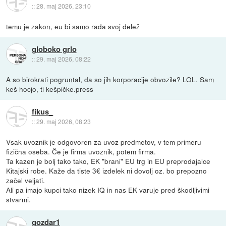
::
28. maj 2026, 23:10
temu je zakon, eu bi samo rada svoj delež
globoko grlo
::
29. maj 2026, 08:22
A so birokrati pogruntal, da so jih korporacije obvozile? LOL. Sam
keš hocjo, ti kešpičke.press
fikus_
::
29. maj 2026, 08:23
Vsak uvoznik je odgovoren za uvoz predmetov, v tem primeru
fizična oseba. Če je firma uvoznik, potem firma.
Ta kazen je bolj tako tako, EK "brani" EU trg in EU preprodajalce
Kitajski robe. Kaže da tiste 3€ izdelek ni dovolj oz. bo prepozno
začel veljati.
Ali pa imajo kupci tako nizek IQ in nas EK varuje pred škodljivimi
stvarmi.
gozdar1