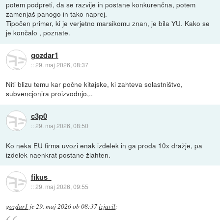
potem podpreti, da se razvije in postane konkurenčna, potem
zamenjaš panogo in tako naprej.
Tipočen primer, ki je verjetno marsikomu znan, je bila YU. Kako se
je končalo , poznate.
gozdar1
::
29. maj 2026, 08:37
Niti blizu temu kar počne kitajske, ki zahteva solastništvo,
subvencjonira proizvodnjo,..
c3p0
::
29. maj 2026, 08:50
Ko neka EU firma uvozi enak izdelek in ga proda 10x dražje, pa
izdelek naenkrat postane žlahten.
fikus_
::
29. maj 2026, 09:55
gozdar1
je
29. maj 2026 ob 08:37
izjavil
: