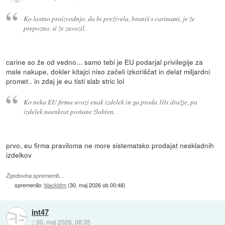
Ko lastno proizvodnjo, da bi preživela, braniš s carinami, je že
prepozno, si že zavozil.
carine so že od vedno... samo tebi je EU podarjal privilegije za
male nakupe, dokler kitajci niso začeli izkoriščat in delat miljardni
promet.. in zdaj je eu tisti slab stric lol
Ko neka EU firma uvozi enak izdelek in ga proda 10x dražje, pa
izdelek naenkrat postane žlahten.
prvo, eu firma praviloma ne more sistematsko prodajat neskladnih
izdelkov
Zgodovina sprememb…
spremenilo:
blackbfm
(
30. maj 2026 ob 00:48
)
int47
::
30. maj 2026, 08:35