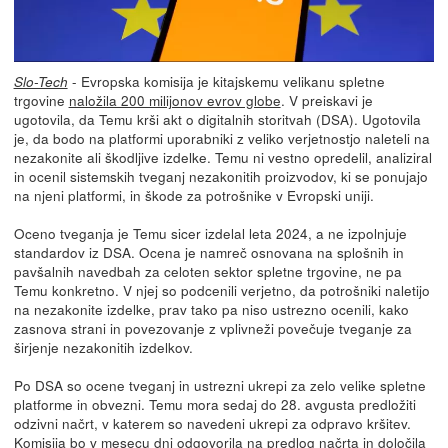
- Evropska komisija je kitajskemu velikanu spletne
Slo-Tech
trgovine
naložila 200 milijonov evrov globe
. V preiskavi je
ugotovila, da Temu krši akt o digitalnih storitvah (DSA). Ugotovila
je, da bodo na platformi uporabniki z veliko verjetnostjo naleteli na
nezakonite ali škodljive izdelke. Temu ni vestno opredelil, analiziral
in ocenil sistemskih tveganj nezakonitih proizvodov, ki se ponujajo
na njeni platformi, in škode za potrošnike v Evropski uniji.
Oceno tveganja je Temu sicer izdelal leta 2024, a ne izpolnjuje
standardov iz DSA. Ocena je namreč osnovana na splošnih in
pavšalnih navedbah za celoten sektor spletne trgovine, ne pa
Temu konkretno. V njej so podcenili verjetno, da potrošniki naletijo
na nezakonite izdelke, prav tako pa niso ustrezno ocenili, kako
zasnova strani in povezovanje z vplivneži povečuje tveganje za
širjenje nezakonitih izdelkov.
Po DSA so ocene tveganj in ustrezni ukrepi za zelo velike spletne
platforme in obvezni. Temu mora sedaj do 28. avgusta predložiti
odzivni načrt, v katerem so navedeni ukrepi za odpravo kršitev.
Komisija bo v mesecu dni odgovorila na predlog načrta in določila