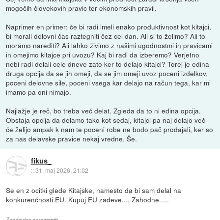
mogočih človekovih pravic ter ekonomskih pravil.
Naprimer en primer: če bi radi imeli enako produktivnost kot kitajci,
bi morali delovni čas raztegniti čez cel dan. Ali si to želimo? Ali to
moramo narediti? Ali lahko živimo z našimi ugodnostmi in pravicami
in omejimo kitajce pri uvozu? Kaj bi radi da izberemo? Verjetno
nebi radi delali cele dneve zato ker to delajo kitajci? Torej je edina
druga opcija da se jih omeji, da se jim omeji uvoz poceni izdelkov,
poceni delovne sile, poceni vsega kar delajo na račun tega, kar mi
imamo pa oni nimajo.
Najlažje je reč, bo treba več delat. Zgleda da to ni edina opcija.
Obstaja opcija da delamo tako kot sedaj, kitajci pa naj delajo več
če želijo ampak k nam te poceni robe ne bodo pač prodajali, ker so
za nas delavske pravice nekaj vredne. Še.
fikus_
::
31. maj 2026, 21:02
Se en z ocitki glede Kitajske, namesto da bi sam delal na
konkurenčnosti EU. Kupuj EU zadeve.... Zahodne.....
Zgodovina sprememb…