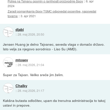
Potres na Tajvanu opomin o ranljivosti proizvodnje čipov
::
6. apr
2024
Zaradi pomanjkanja čipov TSMC odpovedal pocenitve, napovedal
tovarne
::
3. apr 2021
djabi
::
28. maj 2026, 20:50
Jensen Huang je delno Tajvanec, seveda vlaga v domačo državo.
Isto velja za njegovo sorodnico - Liso Su (AMD).
mtosev
::
28. maj 2026, 21:04
Super za Tajvan. Veliko sreče jim želim.
Chalky
::
28. maj 2026, 21:17
Kakšna butasta odločitev, upam da trenutna administracija to takoj
ustavi in prepove.