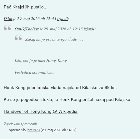
Pač Kitajci jih pustijo...
D3m
je
29. maj 2026 ob 12:43
izjavil
:
OutOfTheBox
je
29. maj 2026 ob 12:13
izjavil
:
Zakaj majo potem svojo vlado? :)
Isto, kot jo je imel Hong-Kong
Posledica kolonializma.
Honk-Kong je britanska vlada najela od Kitajske za 99 let.
Ko se je pogodba iztekla, je Honk-Kong prišel nazaj pod Kitajsko.
Handover of Hong Kong @ Wikipedia
Zgodovina sprememb…
spremenilo:
bm1973
(
29. maj 2026 ob 14:07
)