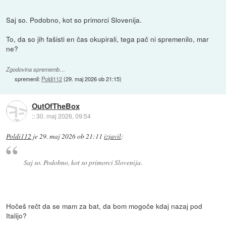
Saj so. Podobno, kot so primorci Slovenija.
To, da so jih fašisti en čas okupirali, tega pač ni spremenilo, mar
ne?
Zgodovina sprememb…
spremenil:
Poldi112
(
29. maj 2026 ob 21:15
)
OutOfTheBox
::
30. maj 2026, 09:54
Poldi112
je
29. maj 2026 ob 21:11
izjavil
:
Saj so. Podobno, kot so primorci Slovenija.
Hočeš rečt da se mam za bat, da bom mogoče kdaj nazaj pod
Italijo?