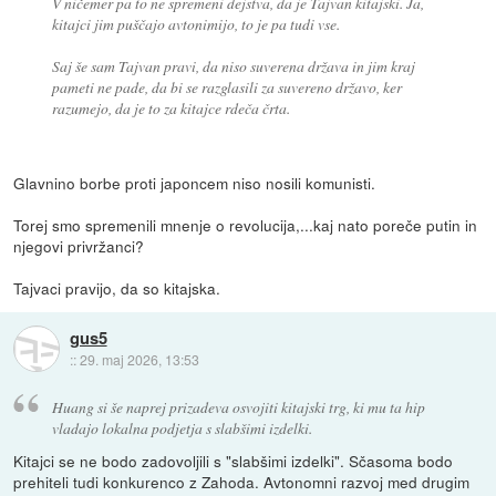
V ničemer pa to ne spremeni dejstva, da je Tajvan kitajski. Ja,
kitajci jim puščajo avtonimijo, to je pa tudi vse.
Saj še sam Tajvan pravi, da niso suverena država in jim kraj
pameti ne pade, da bi se razglasili za suvereno državo, ker
razumejo, da je to za kitajce rdeča črta.
Glavnino borbe proti japoncem niso nosili komunisti.
Torej smo spremenili mnenje o revolucija,...kaj nato poreče putin in
njegovi privržanci?
Tajvaci pravijo, da so kitajska.
gus5
::
29. maj 2026, 13:53
Huang si še naprej prizadeva osvojiti kitajski trg, ki mu ta hip
vladajo lokalna podjetja s slabšimi izdelki.
Kitajci se ne bodo zadovoljili s "slabšimi izdelki". Sčasoma bodo
prehiteli tudi konkurenco z Zahoda. Avtonomni razvoj med drugim