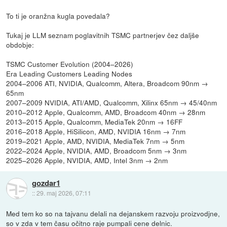
To ti je oranžna kugla povedala?
Tukaj je LLM seznam poglavitnih TSMC partnerjev čez daljše
obdobje:
TSMC Customer Evolution (2004–2026)
Era Leading Customers Leading Nodes
2004–2006 ATI, NVIDIA, Qualcomm, Altera, Broadcom 90nm →
65nm
2007–2009 NVIDIA, ATI/AMD, Qualcomm, Xilinx 65nm → 45/40nm
2010–2012 Apple, Qualcomm, AMD, Broadcom 40nm → 28nm
2013–2015 Apple, Qualcomm, MediaTek 20nm → 16FF
2016–2018 Apple, HiSilicon, AMD, NVIDIA 16nm → 7nm
2019–2021 Apple, AMD, NVIDIA, MediaTek 7nm → 5nm
2022–2024 Apple, NVIDIA, AMD, Broadcom 5nm → 3nm
2025–2026 Apple, NVIDIA, AMD, Intel 3nm → 2nm
gozdar1
::
29. maj 2026, 07:11
Med tem ko so na tajvanu delali na dejanskem razvoju proizvodjne,
so v zda v tem času očitno raje pumpali cene delnic.