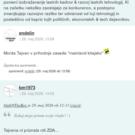
pomeni izobraževanje lastnih kadrov & razvoj lastnih tehnologij. Ki
na začetku nekoliko zaostajajo za konkurenco, a postopno
zmanjšujejo razvojno razliko ter odvisnost od tuji tehnologij in
posledično od kapric tujih političnih, ekonomskih & tech dejavnikov.
endelin
::
29. maj 2026, 13:58
Morda Tajvan v prihodnje zasede "mainland kitajsko"
Zgodovina sprememb…
spremenil:
endelin
(
29. maj 2026 ob 13:58
)
bm1973
::
29. maj 2026, 14:05
OutOfTheBox
je
29. maj 2026 ob 12:13
izjavil
:
Zakaj majo potem svojo vlado? :)
Tajvana ni priznala niti ZDA...