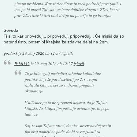
nimam problema. Kar se tiče čipov in vseh področij povezanih s
tem pa bi moral Taiwan vse letne dobičke vlagati v ZDA, ker so
prav ZDA tiste ki tisti otok držijo na površju in ga branijo.
Seveda,
Ti si to kar prioveduj... pripoveduj, pripoveduj... Če misliš da so
patenti tisto, potem bi kitajska že zdavne delal na 2nm.
gozdar1
je
29. maj 2026 ob 12:57
izjavil
:
Poldi112
je
29. maj 2026 ob 12:27
izjavil
:
To je bila zgolj posledica zahodne kolonialne
politike, ki je še par desetletij po 2. sv. vojni
izolirala kitajce, ker so si drznili pregnati
okupatorja.
V ničemer pa to ne spremeni dejstva, da je Tajvan
kitajski. Ja, kitajci jim puščajo avtonimijo, to je pa
tudi vse.
Saj še sam Tajvan pravi, da niso suverena država in
jim kraj pameti ne pade, da bi se razglasili za