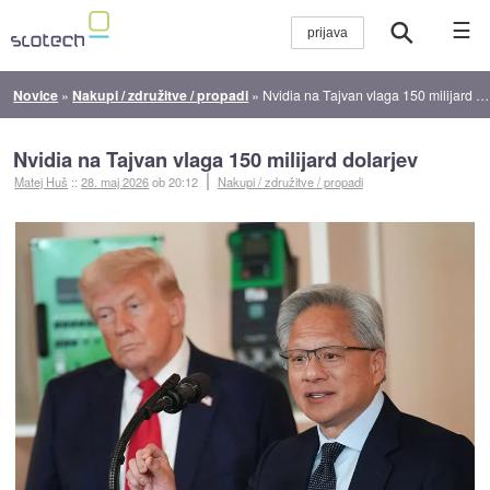
☰
Novice
»
Nakupi / združitve / propadi
»
Nvidia na Tajvan vlaga 150 milijard dolarjev
Nvidia na Tajvan vlaga 150 milijard dolarjev
Matej Huš
::
28. maj 2026
ob 20:12
Nakupi / združitve / propadi