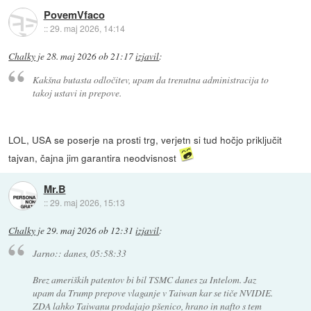
PovemVfaco
::
29. maj 2026, 14:14
Chalky
je
28. maj 2026 ob 21:17
izjavil
:
Kakšna butasta odločitev, upam da trenutna administracija to
takoj ustavi in prepove.
LOL, USA se poserje na prosti trg, verjetn si tud hočjo priključit
tajvan, čajna jim garantira neodvisnost
Mr.B
::
29. maj 2026, 15:13
Chalky
je
29. maj 2026 ob 12:31
izjavil
:
Jarno:: danes, 05:58:33
Brez ameriških patentov bi bil TSMC danes za Intelom. Jaz
upam da Trump prepove vlaganje v Taiwan kar se tiče NVIDIE.
ZDA lahko Taiwanu prodajajo pšenico, hrano in nafto s tem