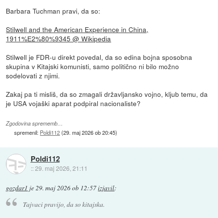
Barbara Tuchman pravi, da so:
Stilwell and the American Experience in China,
1911%E2%80%9345 @ Wikipedia
Stilwell je FDR-u direkt povedal, da so edina bojna sposobna
skupina v Kitajski komunisti, samo politično ni bilo možno
sodelovati z njimi.
Zakaj pa ti misliš, da so zmagali državljansko vojno, kljub temu, da
je USA vojaški aparat podpiral nacionaliste?
Zgodovina sprememb…
spremenil:
Poldi112
(
29. maj 2026 ob 20:45
)
Poldi112
::
29. maj 2026, 21:11
gozdar1
je
29. maj 2026 ob 12:57
izjavil
:
Tajvaci pravijo, da so kitajska.