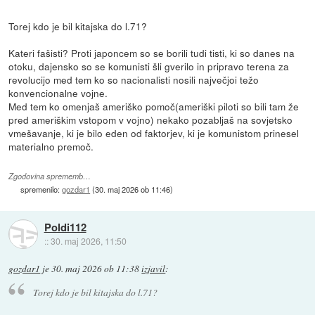
Torej kdo je bil kitajska do l.71?
Kateri fašisti? Proti japoncem so se borili tudi tisti, ki so danes na
otoku, dajensko so se komunisti šli gverilo in pripravo terena za
revolucijo med tem ko so nacionalisti nosili največjoi težo
konvencionalne vojne.
Med tem ko omenjaš ameriško pomoč(ameriški piloti so bili tam že
pred ameriškim vstopom v vojno) nekako pozabljaš na sovjetsko
vmešavanje, ki je bilo eden od faktorjev, ki je komunistom prinesel
materialno premoč.
Zgodovina sprememb…
spremenilo:
gozdar1
(
30. maj 2026 ob 11:46
)
Poldi112
::
30. maj 2026, 11:50
gozdar1
je
30. maj 2026 ob 11:38
izjavil
:
Torej kdo je bil kitajska do l.71?