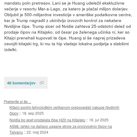
mandatu poln pretresov. Lani se je Huang udeležil ekskluzivne
večerje v resortu Mar-a-Lago, za katero je plačal milijon dolarjev.
Obljubil je 500-milijardne investicije v ameriške podatkovne centre,
kar je Trump nagradil z ukinitvijo izvoznih kontrol za nekatere
Nvidijine čipe. Trump sicer od Nvidie zahteva 25-odstotni delež od
prodaje čipov na Kitajsko, od česar pa želenega učinka ni, ker so
Kitajci prenehali kupovati te čipe. Huang si še naprej prizadeva
osvojiti kitajski trg, ki mu ta hip vladajo lokalna podjetja s slabšimi
izdelki.
48 komentarjev
Preberite si še…
Kitajci svojim tehnološkim velikanom prepovedali nakupe Nvdiinih
čipov
::
18. sep 2025
Nvidia bo spet prodajala čipe H20 na Kitajsko
::
16. jul 2025
ASML lahko na daljavo ugasne stroje za proizvodnjo čipov na
Tajvanu
::
22. maj 2024