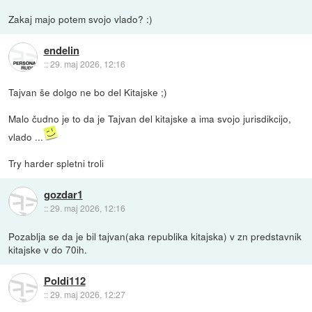
Zakaj majo potem svojo vlado? :)
endelin
::
29. maj 2026, 12:16
Tajvan še dolgo ne bo del Kitajske ;)
Malo čudno je to da je Tajvan del kitajske a ima svojo jurisdikcijo,
vlado ...
Try harder spletni troli
gozdar1
::
29. maj 2026, 12:16
Pozablja se da je bil tajvan(aka republika kitajska) v zn predstavnik
kitajske v do 70ih.
Poldi112
::
29. maj 2026, 12:27