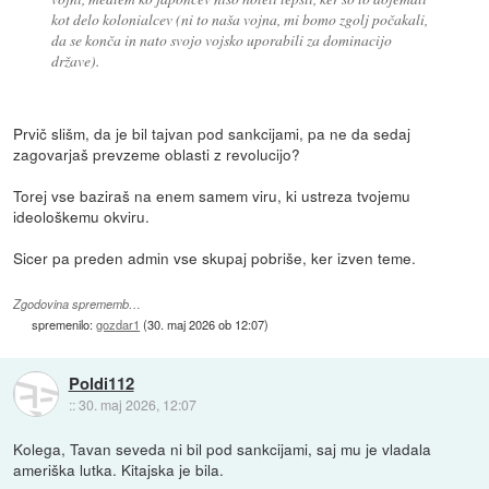
kot delo kolonialcev (ni to naša vojna, mi bomo zgolj počakali,
da se konča in nato svojo vojsko uporabili za dominacijo
države).
Prvič slišm, da je bil tajvan pod sankcijami, pa ne da sedaj
zagovarjaš prevzeme oblasti z revolucijo?
Torej vse baziraš na enem samem viru, ki ustreza tvojemu
ideološkemu okviru.
Sicer pa preden admin vse skupaj pobriše, ker izven teme.
Zgodovina sprememb…
spremenilo:
gozdar1
(
30. maj 2026 ob 12:07
)
Poldi112
::
30. maj 2026, 12:07
Kolega, Tavan seveda ni bil pod sankcijami, saj mu je vladala
ameriška lutka. Kitajska je bila.