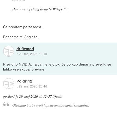
Handover of Hong Kong @ Wikipedia
Še predtem pa zasedla.
Poznamo mi Angleže.
driftwood
::
29. maj 2026, 18:13
Previdno NVIDIA, Tajvan je le otok, če bo kup denarja prevelik, se
lahko vse skupaj prevrne.
Poldi112
::
29. maj 2026, 20:44
gozdar1
je
29. maj 2026 ob 12:57
izjavil
:
Glavnino borbe proti japoncem niso nosili komunisti.