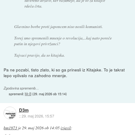
suvereno državo, ker razumejo, da je to za kitajce
rdeča črta.
Glavnino borbe proti japoncem niso nosili komunisti.
Torej smo spremenili mnenje o revolucija,...kaj nato poreče
putin in njegovi privržanci?
Tajvaci pravijo, da so kitajska.
Pa ne pozabi, tisto zlato, ki so ga prinesli iz Kitajske. To je takrat
lepo vplivalo na zahodno mnenje.
Zgodovina sprememb…
spremenil:
Mr.B
(
29. maj 2026 ob 15:14
)
D3m
::
29. maj 2026, 15:57
bm1973
je
29. maj 2026 ob 14:05
izjavil
: