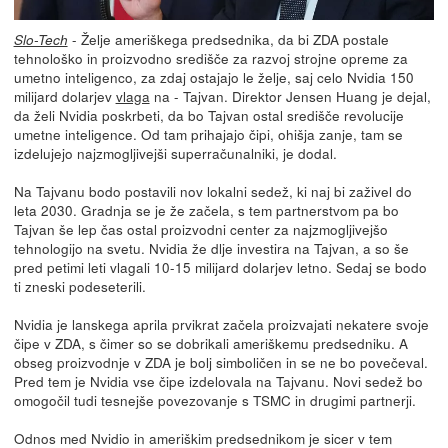
- Želje ameriškega predsednika, da bi ZDA postale
Slo-Tech
tehnološko in proizvodno središče za razvoj strojne opreme za
umetno inteligenco, za zdaj ostajajo le želje, saj celo Nvidia 150
milijard dolarjev
vlaga
na - Tajvan. Direktor Jensen Huang je dejal,
da želi Nvidia poskrbeti, da bo Tajvan ostal središče revolucije
umetne inteligence. Od tam prihajajo čipi, ohišja zanje, tam se
izdelujejo najzmogljivejši superračunalniki, je dodal.
Na Tajvanu bodo postavili nov lokalni sedež, ki naj bi zaživel do
leta 2030. Gradnja se je že začela, s tem partnerstvom pa bo
Tajvan še lep čas ostal proizvodni center za najzmogljivejšo
tehnologijo na svetu. Nvidia že dlje investira na Tajvan, a so še
pred petimi leti vlagali 10-15 milijard dolarjev letno. Sedaj se bodo
ti zneski podeseterili.
Nvidia je lanskega aprila prvikrat začela proizvajati nekatere svoje
čipe v ZDA, s čimer so se dobrikali ameriškemu predsedniku. A
obseg proizvodnje v ZDA je bolj simboličen in se ne bo povečeval.
Pred tem je Nvidia vse čipe izdelovala na Tajvanu. Novi sedež bo
omogočil tudi tesnejše povezovanje s TSMC in drugimi partnerji.
Odnos med Nvidio in ameriškim predsednikom je sicer v tem