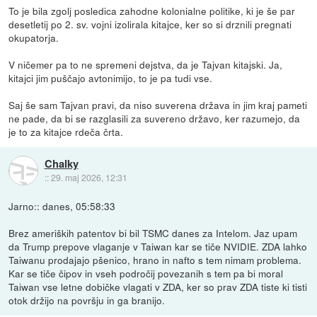
To je bila zgolj posledica zahodne kolonialne politike, ki je še par
desetletij po 2. sv. vojni izolirala kitajce, ker so si drznili pregnati
okupatorja.
V ničemer pa to ne spremeni dejstva, da je Tajvan kitajski. Ja,
kitajci jim puščajo avtonimijo, to je pa tudi vse.
Saj še sam Tajvan pravi, da niso suverena država in jim kraj pameti
ne pade, da bi se razglasili za suvereno državo, ker razumejo, da
je to za kitajce rdeča črta.
Chalky
::
29. maj 2026, 12:31
Jarno:: danes, 05:58:33
Brez ameriških patentov bi bil TSMC danes za Intelom. Jaz upam
da Trump prepove vlaganje v Taiwan kar se tiče NVIDIE. ZDA lahko
Taiwanu prodajajo pšenico, hrano in nafto s tem nimam problema.
Kar se tiče čipov in vseh področij povezanih s tem pa bi moral
Taiwan vse letne dobičke vlagati v ZDA, ker so prav ZDA tiste ki tisti
otok držijo na površju in ga branijo.