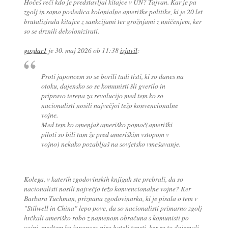
Hočeš reči kdo je predstavljal kitajce v UN? Tajvan. Kar je pa
zgolj in samo posledica kolonialne ameriške politike, ki je 20 let
brutalizirala kitajce z sankcijami ter grožnjami z uničenjem, ker
so se drznili dekolonizirati.
gozdar1
je
30. maj 2026 ob 11:38
izjavil
:
Proti japoncem so se borili tudi tisti, ki so danes na
otoku, dajensko so se komunisti šli gverilo in
pripravo terena za revolucijo med tem ko so
nacionalisti nosili največjoi težo konvencionalne
vojne.
Med tem ko omenjaš ameriško pomoč(ameriški
piloti so bili tam že pred ameriškim vstopom v
vojno) nekako pozabljaš na sovjetsko vmešavanje.
Kolega, v katerih zgodovinskih knjigah ste prebrali, da so
nacionalisti nosili največjo težo konvencionalne vojne? Ker
Barbara Tuchman, priznana zgodovinarka, ki je pisala o tem v
"Stilwell in China" lepo pove, da so nacionalisti primarno zgolj
hrčkali ameriško robo z namenom obračuna s komunisti po
vojni, medtem ko japoncev niso hoteli tepsti, ker so to dojemali