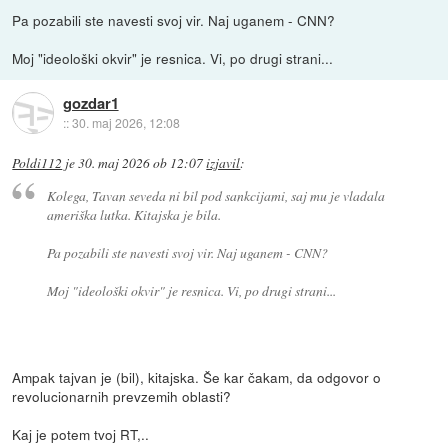
Pa pozabili ste navesti svoj vir. Naj uganem - CNN?
Moj "ideološki okvir" je resnica. Vi, po drugi strani...
gozdar1
::
30. maj 2026, 12:08
Poldi112
je
30. maj 2026 ob 12:07
izjavil
:
Kolega, Tavan seveda ni bil pod sankcijami, saj mu je vladala
ameriška lutka. Kitajska je bila.
Pa pozabili ste navesti svoj vir. Naj uganem - CNN?
Moj "ideološki okvir" je resnica. Vi, po drugi strani...
Ampak tajvan je (bil), kitajska. Še kar čakam, da odgovor o
revolucionarnih prevzemih oblasti?
Kaj je potem tvoj RT,..