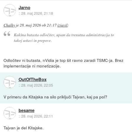
Jarno
::
28. maj 2026, 21:18
Chalky
je
28. maj 2026 ob 21:17
izjavil
:
Kakšna butasta odločitev, upam da trenutna administracija to
takoj ustavi in prepove.
Odločitev ni butasta, nVidia je top šit ravno zaradi TSMC-ja. Brez
implementacije ni monetizacije.
OutOfTheBox
::
28. maj 2026, 22:05
V primeru da Kitajska na silo priključi Tajvan, kaj pa pol?
besame
::
28. maj 2026, 22:11
Tajvan je del Kitajske.