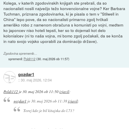
Kolega, v katerih zgodovinskih knjigah ste prebrali, da so
nacionalisti nosili največjo težo konvencionalne vojne? Ker Barbara
Tuchman, priznana zgodovinarka, ki je pisala o tem v "Stilwell in
China" lepo pove, da so nacionalisti primarno zgolj hrčkali
ameriško robo z namenom obračuna s komunisti po vojni, medtem
ko japoncev niso hoteli tepsti, ker so to dojemali kot delo
kolonialcev (ni to naša vojna, mi bomo zgolj počakali, da se konča
in nato svojo vojsko uporabili za dominacijo države).
Zgodovina sprememb…
spremenil:
Poldi112
(
30. maj 2026 ob 11:57
)
gozdar1
::
30. maj 2026, 12:04
Poldi112
je
30. maj 2026 ob 11:50
izjavil
:
gozdar1
je
30. maj 2026 ob 11:38
izjavil
:
Torej kdo je bil kitajska do l.71?