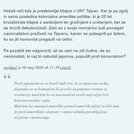
Hočeš reči kdo je predstavljal kitajce v UN? Tajvan. Kar je pa zgolj
in samo posledica kolonialne ameriške politike, ki je 20 let
brutalizirala kitajce z sankcijami ter grožnjami z uničenjem, ker so
se drznili dekolonizirati. Zato so z svojo mornarico tudi pomagali
nacionalistom preživeti na Tajvanu, kamor so pobegnili po tistem,
ko so jih komunisti pregazili na celini.
Pa pozabili ste odgovoriti, ali se vam ne zdi čudno, da so
nacionalisti, ki naj bi nabutali japonce, popušili proti komunistom?
gozdar1
je
30. maj 2026 ob 11:38
izjavil
:
Proti japoncem so se borili tudi tisti, ki so danes na otoku,
dajensko so se komunisti šli gverilo in pripravo terena za
revolucijo med tem ko so nacionalisti nosili največjoi težo
konvencionalne vojne.
Med tem ko omenjaš ameriško pomoč(ameriški piloti so bili tam
že pred ameriškim vstopom v vojno) nekako pozabljaš na
sovjetsko vmešavanje.