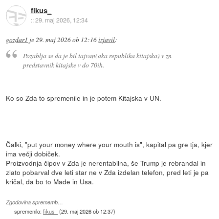
fikus_
::
29. maj 2026, 12:34
gozdar1
je
29. maj 2026 ob 12:16
izjavil
:
Pozablja se da je bil tajvan(aka republika kitajska) v zn
predstavnik kitajske v do 70ih.
Ko so Zda to spremenile in je potem Kitajska v UN.
Čalki, "put your money where your mouth is", kapital pa gre tja, kjer
ima večji dobiček.
Proizvodnja čipov v Zda je nerentabilna, še Trump je rebrandal in
zlato pobarval dve leti star ne v Zda izdelan telefon, pred leti je pa
kričal, da bo to Made in Usa.
Zgodovina sprememb…
spremenilo:
fikus_
(
29. maj 2026 ob 12:37
)