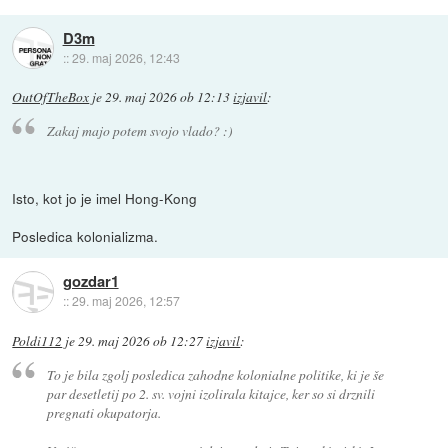
D3m
::
29. maj 2026, 12:43
OutOfTheBox
je
29. maj 2026 ob 12:13
izjavil
:
Zakaj majo potem svojo vlado? :)
Isto, kot jo je imel Hong-Kong
Posledica kolonializma.
gozdar1
::
29. maj 2026, 12:57
Poldi112
je
29. maj 2026 ob 12:27
izjavil
:
To je bila zgolj posledica zahodne kolonialne politike, ki je še
par desetletij po 2. sv. vojni izolirala kitajce, ker so si drznili
pregnati okupatorja.