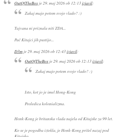
OutOfTheBox
je
29. maj 2026 ob 12:13
izjavil
:
Zakaj majo potem svojo vlado? :)
Tajvana ni priznala niti ZDA...
Pač Kitajci jih pustijo...
D3m
je
29. maj 2026 ob 12:43
izjavil
:
OutOfTheBox
je
29. maj 2026 ob 12:13
izjavil
:
Zakaj majo potem svojo vlado? :)
Isto, kot jo je imel Hong-Kong
Posledica kolonializma.
Honk-Kong je britanska vlada najela od Kitajske za 99 let.
Ko se je pogodba iztekla, je Honk-Kong prišel nazaj pod
Kitajsko.