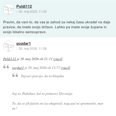
Poldi112
::
30. maj 2026, 11:36
Pravim, da vam to, da vas je zahod za nekaj časa ukradel ne daje
pravice, da imate svojo državo. Lahko pa imate svoje župane in
svojo lokalno samoupravo.
gozdar1
::
30. maj 2026, 11:38
Poldi112
je
29. maj 2026 ob 21:11
izjavil
:
gozdar1
je
29. maj 2026 ob 12:57
izjavil
:
Tajvaci pravijo, da so kitajska.
Saj so. Podobno, kot so primorci Slovenija.
To, da so jih fašisti en čas okupirali, tega pač ni spremenilo, mar
ne?