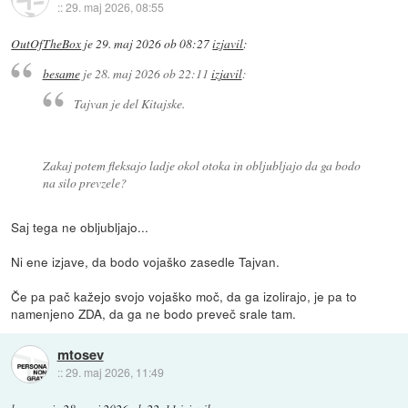
::
29. maj 2026, 08:55
OutOfTheBox
je
29. maj 2026 ob 08:27
izjavil
:
besame
je
28. maj 2026 ob 22:11
izjavil
:
Tajvan je del Kitajske.
Zakaj potem fleksajo ladje okol otoka in obljubljajo da ga bodo
na silo prevzele?
Saj tega ne obljubljajo...
Ni ene izjave, da bodo vojaško zasedle Tajvan.
Če pa pač kažejo svojo vojaško moč, da ga izolirajo, je pa to
namenjeno ZDA, da ga ne bodo preveč srale tam.
mtosev
::
29. maj 2026, 11:49