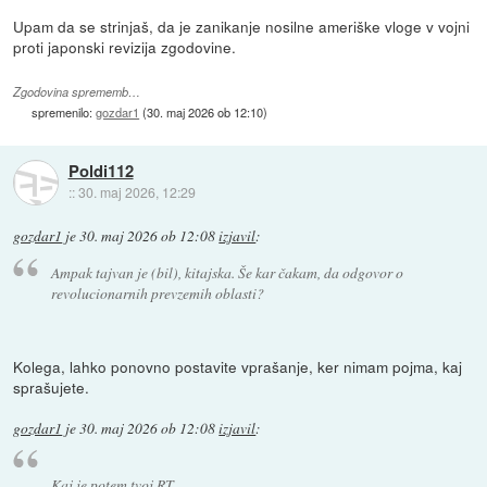
Upam da se strinjaš, da je zanikanje nosilne ameriške vloge v vojni
proti japonski revizija zgodovine.
Zgodovina sprememb…
spremenilo:
gozdar1
(
30. maj 2026 ob 12:10
)
Poldi112
::
30. maj 2026, 12:29
gozdar1
je
30. maj 2026 ob 12:08
izjavil
:
Ampak tajvan je (bil), kitajska. Še kar čakam, da odgovor o
revolucionarnih prevzemih oblasti?
Kolega, lahko ponovno postavite vprašanje, ker nimam pojma, kaj
sprašujete.
gozdar1
je
30. maj 2026 ob 12:08
izjavil
:
Kaj je potem tvoj RT,..