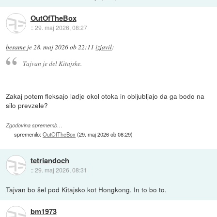
OutOfTheBox
::
29. maj 2026, 08:27
besame
je
28. maj 2026 ob 22:11
izjavil
:
Tajvan je del Kitajske.
Zakaj potem fleksajo ladje okol otoka in obljubljajo da ga bodo na
silo prevzele?
Zgodovina sprememb…
spremenilo:
OutOfTheBox
(
29. maj 2026 ob 08:29
)
tetriandoch
::
29. maj 2026, 08:31
Tajvan bo šel pod Kitajsko kot Hongkong. In to bo to.
bm1973