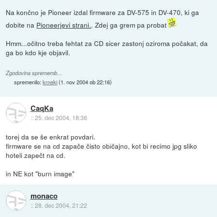
Na končno je Pioneer izdal firmware za DV-575 in DV-470, ki ga
dobite na
Pioneerjevi strani.
. Zdej ga grem pa probat
Hmm...očitno treba fehtat za CD sicer zastonj oziroma počakat, da
ga bo kdo kje objavil.
Zgodovina sprememb…
spremenilo:
krneki
(
1. nov 2004 ob 22:16
)
CaqKa
::
25. dec 2004, 18:36
torej da se še enkrat povdari.
firmware se na cd zapače čisto običajno, kot bi recimo jpg sliko
hoteli zapečt na cd.
in NE kot "burn image"
monaco
::
28. dec 2004, 21:22