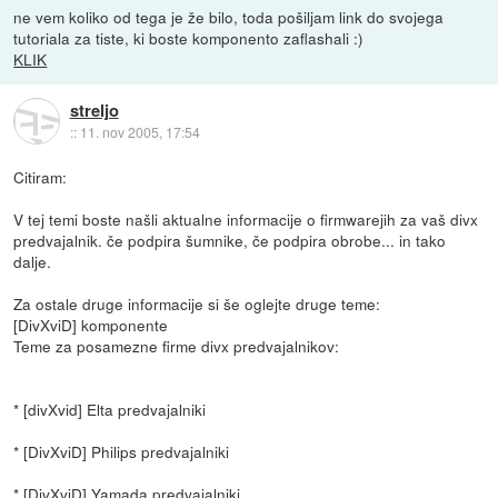
ne vem koliko od tega je že bilo, toda pošiljam link do svojega
tutoriala za tiste, ki boste komponento zaflashali :)
KLIK
streljo
::
11. nov 2005, 17:54
Citiram:
V tej temi boste našli aktualne informacije o firmwarejih za vaš divx
predvajalnik. če podpira šumnike, če podpira obrobe... in tako
dalje.
Za ostale druge informacije si še oglejte druge teme:
[DivXviD] komponente
Teme za posamezne firme divx predvajalnikov:
* [divXvid] Elta predvajalniki
* [DivXviD] Philips predvajalniki
* [DivXviD] Yamada predvajalniki