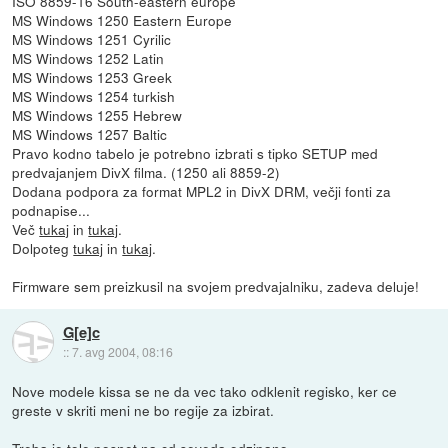
ISO 8859-16 South-eastern europe
MS Windows 1250 Eastern Europe
MS Windows 1251 Cyrilic
MS Windows 1252 Latin
MS Windows 1253 Greek
MS Windows 1254 turkish
MS Windows 1255 Hebrew
MS Windows 1257 Baltic
Pravo kodno tabelo je potrebno izbrati s tipko SETUP med
predvajanjem DivX filma. (1250 ali 8859-2)
Dodana podpora za format MPL2 in DivX DRM, večji fonti za
podnapise...
Več
tukaj
in
tukaj
.
Dolpoteg
tukaj
in
tukaj
.
Firmware sem preizkusil na svojem predvajalniku, zadeva deluje!
G[e]c
::
7. avg 2004, 08:16
Nove modele kissa se ne da vec tako odklenit regisko, ker ce
greste v skriti meni ne bo regije za izbirat.