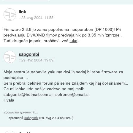
link
::
28. avg 2004, 11:55
Firmware 2.8.8 je zame popolnoma neuporaben (DP-1000)! Pri
predvajanju DivX/XviD filmov predvajalnik po 3,35 min 'zmrzne'.
Tudi drugače je poln 'hroščev', več
tukaj
.
sabgombi
::
29. avg 2004, 19:39
Moja sestra je nabavila yakumo dx4 in sedaj bi rabu firmware za
podnapise ...
Sem prebral celoten forum pa se ne znajdem kaj naj dol snamem...
Če mi lahko kdo pošlje zadevo na moj mail:
sabgombi@hotmail.com ali slotrener@email.si
Hvala
Zgodovina sprememb…
spremenil:
sabgombi
(
29. avg 2004 ob 20:49
)