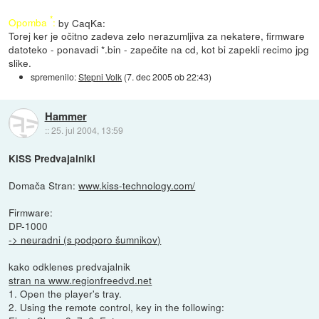
*
Opomba
:
by CaqKa:
Torej ker je očitno zadeva zelo nerazumljiva za nekatere, firmware
datoteko - ponavadi *.bin - zapečite na cd, kot bi zapekli recimo jpg
slike.
spremenilo:
Stepni Volk
(
7. dec 2005 ob 22:43
)
Hammer
::
25. jul 2004, 13:59
KiSS Predvajalniki
Domača Stran:
www.kiss-technology.com/
Firmware:
DP-1000
-> neuradni (s podporo šumnikov)
kako odklenes predvajalnik
stran na www.regionfreedvd.net
1. Open the player's tray.
2. Using the remote control, key in the following: