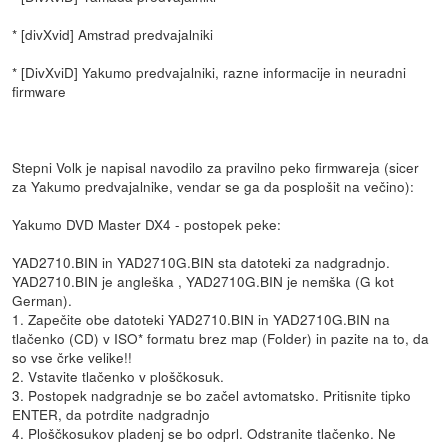
* [divXvid] Amstrad predvajalniki
* [DivXviD] Yakumo predvajalniki, razne informacije in neuradni
firmware
Stepni Volk je napisal navodilo za pravilno peko firmwareja (sicer
za Yakumo predvajalnike, vendar se ga da posplošit na večino):
Yakumo DVD Master DX4 - postopek peke:
YAD2710.BIN in YAD2710G.BIN sta datoteki za nadgradnjo.
YAD2710.BIN je angleška , YAD2710G.BIN je nemška (G kot
German).
1. Zapečite obe datoteki YAD2710.BIN in YAD2710G.BIN na
tlačenko (CD) v ISO* formatu brez map (Folder) in pazite na to, da
so vse črke velike!!
2. Vstavite tlačenko v ploščkosuk.
3. Postopek nadgradnje se bo začel avtomatsko. Pritisnite tipko
ENTER, da potrdite nadgradnjo
4. Ploščkosukov pladenj se bo odprl. Odstranite tlačenko. Ne