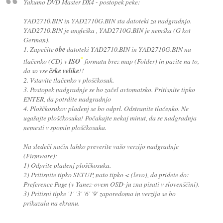
Yakumo DVD Master DX4 - postopek peke:
YAD2710.BIN in YAD2710G.BIN sta datoteki za nadgradnjo.
YAD2710.BIN je angleška , YAD2710G.BIN je nemška (G kot
German).
1. Zapečite
obe
datoteki YAD2710.BIN in YAD2710G.BIN na
*
tlačenko (CD) v
ISO
formatu brez map (Folder) in pazite na to,
da so vse
črke velike
!!
2. Vstavite tlačenko v ploščkosuk.
3. Postopek nadgradnje se bo začel avtomatsko. Pritisnite tipko
ENTER, da potrdite nadgradnjo
4. Ploščkosukov pladenj se bo odprl. Odstranite tlačenko. Ne
ugašajte ploščkosuka! Počakajte nekaj minut, da se nadgradnja
nemesti v spomin ploščkosuka.
Na sledeči način lahko preverite vašo verzijo nadgradnje
(Firmware):
1) Odprite pladenj ploščkosuka.
2) Pritisnite tipko SETUP, nato tipko < (levo), da pridete do:
Preference Page (v Yanez-ovem OSD-ju zna pisati v slovenščini).
3) Pritisni tipke '1' '3' '6' '9' zaporedoma in verzija se bo
prikazala na ekranu.