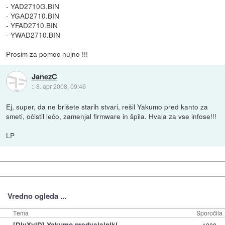
- YAD2710G.BIN
- YGAD2710.BIN
- YFAD2710.BIN
- YWAD2710.BIN
Prosim za pomoc nujno !!!
JanezC
::
8. apr 2008, 09:46
Ej, super, da ne brišete starih stvari, rešil Yakumo pred kanto za
smeti, očistil lečo, zamenjal firmware in špila. Hvala za vse infose!!!
LP
Vredno ogleda ...
Tema
Sporočila
»
[DivXviD] Yakumo predvajalniki