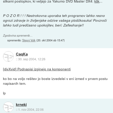
slikami postopkov, ki veljajo za Yakumo DVD Master DX4:
klik
...
P O Z O R ! ! ! Nestrokovna uporaba teh programov lahko resno
ogrozi zdravje in življenjske odzive vašega ploščkosuka! Povzroči
lahko tudi predčasno upokojitev, beri: Zafleshanje!!
Zgodovina sprememb…
spremenilo:
Stepni Volk
(
20. okt 2004 ob 15:47
)
CaqKa
::
30. sep 2004, 12:26
[divXvid] Podnapisi izginejo na komponenti
ko bo na voljo rešitev jo boste izvedelei v eni izmed v prvem postu
napisanih tem.
lp
krneki
::
1. nov 2004, 22:06