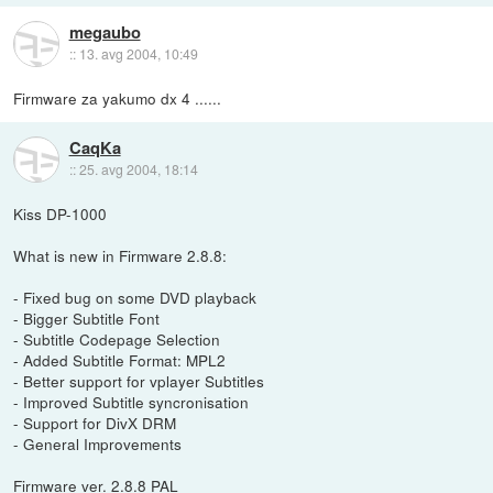
megaubo
::
13. avg 2004, 10:49
Firmware za yakumo dx 4 ......
CaqKa
::
25. avg 2004, 18:14
Kiss DP-1000
What is new in Firmware 2.8.8:
- Fixed bug on some DVD playback
- Bigger Subtitle Font
- Subtitle Codepage Selection
- Added Subtitle Format: MPL2
- Better support for vplayer Subtitles
- Improved Subtitle syncronisation
- Support for DivX DRM
- General Improvements
Firmware ver. 2.8.8 PAL