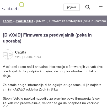
☰
Forum
»
Zvok in slika
»
[DivXviD] Firmware za predvajalnik (peka in uporaba)
[DivXviD] Firmware za predvajalnik (peka in
uporaba)
CaqKa
::
25. jul 2004, 12:44
V tej temi boste našli aktualne informacije o firmwarejih za vaš divx
predvajalnik. če podpira šumnike, če podpira obrobe... in tako
dalje.
Za ostale druge informacije si še oglejte druge teme, ki jih najdete
v
mini KAZALO oddelka Zvok in Slika
Stepni Volk
je napisal navodilo za pravilno peko firmwareja (sicer
za Yakumo predvajalnike, vendar se ga da posplošit na večino):