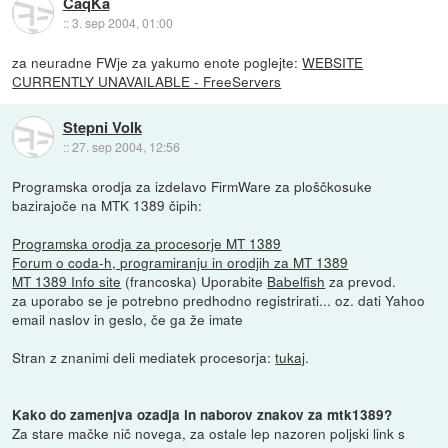
CaqKa
::
3. sep 2004, 01:00
za neuradne FWje za yakumo enote poglejte:
WEBSITE
CURRENTLY UNAVAILABLE - FreeServers
Stepni Volk
::
27. sep 2004, 12:56
Programska orodja za izdelavo FirmWare za ploščkosuke
bazirajoče na MTK 1389 čipih:
Programska orodja za procesorje MT 1389
Forum o coda-h, programiranju in orodjih za MT 1389
MT 1389 Info site
(francoska) Uporabite
Babelfish
za prevod.
za uporabo se je potrebno predhodno registrirati... oz. dati Yahoo
email naslov in geslo, če ga že imate
Stran z znanimi deli mediatek procesorja:
tukaj
.
Kako do zamenjva ozadja in naborov znakov za mtk1389?
Za stare mačke nič novega, za ostale lep nazoren poljski link s