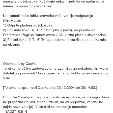
ugašajte ploščkosuka! Počakajte nekaj minut, da se nadgradnja
nemesti v spomin ploščkosuka.
Na sledeči način lahko preverite vašo verzijo nadgradnje
(Firmware):
1) Odprite pladenj ploščkosuka.
2) Pritisnite tipko SETUP, nato tipko < (levo), da pridete do:
Preference Page (v Yanez-ovem OSD-ju zna pisati v slovenščini).
3) Pritisni tipke '1' '3' '6' '9' zaporedoma in verzija se bo prikazala
na ekranu.
Opomba *: by CaqKa:
Torej ker je očitno zadeva zelo nerazumljiva za nekatere, firmware
datoteko - ponavadi *.bin - zapečite na cd, kot bi zapekli recimo jpg
slike.
[To temo je spremenil CaqKa dne 25.12.2004 ob 20:14:03.]
Do tocke 2 nadgradnje pridem, nato se mi ustavi, saj bellagio diska
ne prepozna (to javi, ampak mislim, da cd prepozna, vendar ne
najde nove verzije). V iso sliki so naslednje datoteke:
- YAD2710.BIN