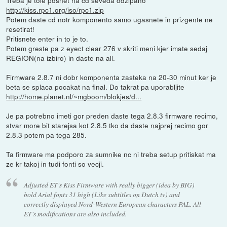
Treba je tole posnet na cd seveda odzipano
http://kiss.rpc1.org/iso/rpc1.zip
Potem daste cd notr komponento samo ugasnete in prizgente ne
resetirat!
Pritisnete enter in to je to.
Potem greste pa z eyect clear 276 v skriti meni kjer imate sedaj
REGION(na izbiro) in daste na all.
Firmware 2.8.7 ni dobr komponenta zasteka na 20-30 minut ker je
beta se splaca pocakat na final. Do takrat pa uporabljite
http://home.planet.nl/~mgboom/blokjes/d...
Je pa potrebno imeti gor preden daste tega 2.8.3 firmware recimo,
stvar more bit starejsa kot 2.8.5 tko da daste najprej recimo gor
2.8.3 potem pa tega 285.
Ta firmware ma podporo za sumnike nc ni treba setup pritiskat ma
ze kr takoj in tudi fonti so vecji.
Adjusted ET's Kiss Firmware with really bigger (idea by BIG)
bold Arial fonts 31 high (Like subtitles on Dutch tv) and
correctly displayed Nord-Western European characters PAL. All
ET's modifications are also included.