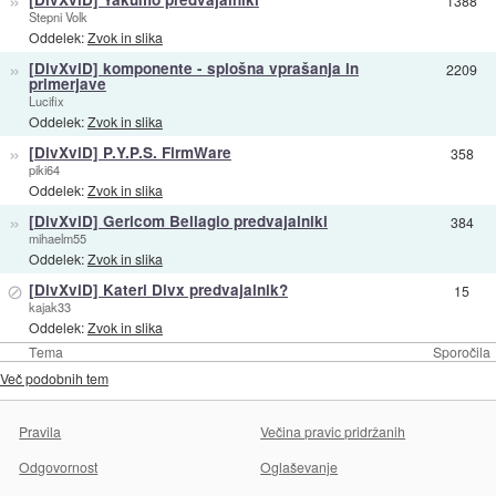
1388
Stepni Volk
Oddelek:
Zvok in slika
»
[DivXviD] komponente - splošna vprašanja in
2209
primerjave
Lucifix
Oddelek:
Zvok in slika
»
[DivXviD] P.Y.P.S. FirmWare
358
piki64
Oddelek:
Zvok in slika
»
[DivXviD] Gericom Bellagio predvajalniki
384
mihaelm55
Oddelek:
Zvok in slika
⊘
[DivXviD] Kateri Divx predvajalnik?
15
kajak33
Oddelek:
Zvok in slika
Tema
Sporočila
Več podobnih tem
Pravila
Večina pravic pridržanih
Odgovornost
Oglaševanje