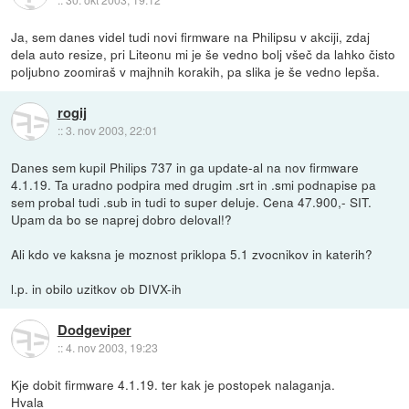
Ja, sem danes videl tudi novi firmware na Philipsu v akciji, zdaj
dela auto resize, pri Liteonu mi je še vedno bolj všeč da lahko čisto
poljubno zoomiraš v majhnih korakih, pa slika je še vedno lepša.
rogij
::
3. nov 2003, 22:01
Danes sem kupil Philips 737 in ga update-al na nov firmware
4.1.19. Ta uradno podpira med drugim .srt in .smi podnapise pa
sem probal tudi .sub in tudi to super deluje. Cena 47.900,- SIT.
Upam da bo se naprej dobro deloval!?
Ali kdo ve kaksna je moznost priklopa 5.1 zvocnikov in katerih?
l.p. in obilo uzitkov ob DIVX-ih
Dodgeviper
::
4. nov 2003, 19:23
Kje dobit firmware 4.1.19. ter kak je postopek nalaganja.
Hvala