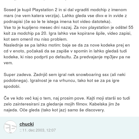
Sosed je kupil Playstation 2 in si dal vgraditi modchip z imenom
mars (ne vem katera verzija). Lahko gleda vse divx-e in xvide z
podnapisi (če so le te istega imena kot video datoteka).
Vse to je kupljeno mesec dni nazaj. Za nov playstation je odštel 55
ksit za modchip pa 20. Igra lahko vse kopirane špile, video zapisi,
kot sem omenil mu niso problem.
Naslednje se pa lahko motim: baje se da za nove kodeke prej en
cd v enoto, počakaš da se zapiše v spomin in lahko gledaš tudi
kodeke, ki niso podprti po defaultu. Za predvajanje mp3jev pa ne
vem.
Super zadeva. Zadnjič sem igral nek snowboaring ssx (ali neki
podobnega). Igralnost je na vrhuncu, tako kot se za ps igre
spodobi.
Če ve kdo več kaj o tem, naj prosim pove. Kajti moji starši so tudi
zelo zainteresirani za gledanje mojih filmov. Kabelska jim že
najeda. Oče gleda (tako kot jaz) samo še discovery.
chucki
::
11. dec 2003, 12:07