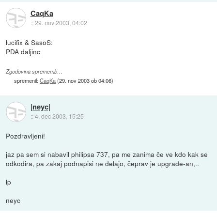
CaqKa
::
29. nov 2003, 04:02
lucifix & SasoS:
PDA daljinc
Zgodovina sprememb…
spremenil:
CaqKa
(
29. nov 2003 ob 04:06
)
|neyc|
::
4. dec 2003, 15:25
Pozdravljeni!
jaz pa sem si nabavil philipsa 737, pa me zanima če ve kdo kak se
odkodira, pa zakaj podnapisi ne delajo, čeprav je upgrade-an,..
lp
neyc