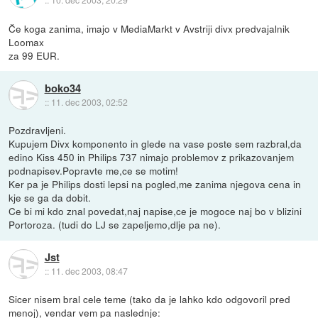
Če koga zanima, imajo v MediaMarkt v Avstriji divx predvajalnik
Loomax
za 99 EUR.
boko34
::
11. dec 2003, 02:52
Pozdravljeni.
Kupujem Divx komponento in glede na vase poste sem razbral,da
edino Kiss 450 in Philips 737 nimajo problemov z prikazovanjem
podnapisev.Popravte me,ce se motim!
Ker pa je Philips dosti lepsi na pogled,me zanima njegova cena in
kje se ga da dobit.
Ce bi mi kdo znal povedat,naj napise,ce je mogoce naj bo v blizini
Portoroza. (tudi do LJ se zapeljemo,dlje pa ne).
Jst
::
11. dec 2003, 08:47
Sicer nisem bral cele teme (tako da je lahko kdo odgovoril pred
menoj), vendar vem pa naslednje: