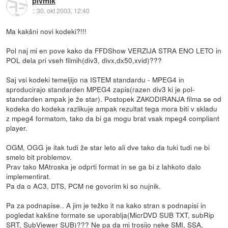
pivmik
::
30. okt 2003, 12:40
Ma kakšni novi kodeki?!!!
Pol naj mi en pove kako da FFDShow VERZIJA STRA ENO LETO in
POL dela pri vseh filmih(div3, divx,dx50,xvid)???
Saj vsi kodeki temeljijo na ISTEM standardu - MPEG4 in
sproducirajo standarden MPEG4 zapis(razen div3 ki je pol-
standarden ampak je že star). Postopek ZAKODIRANJA filma se od
kodeka do kodeka razlikuje ampak rezultat tega mora biti v skladu
z mpeg4 formatom, tako da bi ga mogu brat vsak mpeg4 compliant
player.
OGM, OGG je itak tudi že star leto ali dve tako da tuki tudi ne bi
smelo bit problemov.
Prav tako MAtroska je odprti format in se ga bi z lahkoto dalo
implementirat.
Pa da o AC3, DTS, PCM ne govorim ki so nujnik.
Pa za podnapise.. A jim je težko it na kako stran s podnapisi in
pogledat kakšne formate se uporablja(MicrDVD SUB TXT, subRip
SRT, SubViewer SUB)??? Ne pa da mi trosijo neke SMI, SSA,