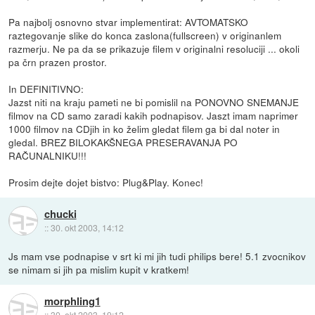
Pa najbolj osnovno stvar implementirat: AVTOMATSKO
raztegovanje slike do konca zaslona(fullscreen) v originanlem
razmerju. Ne pa da se prikazuje filem v originalni resoluciji ... okoli
pa črn prazen prostor.
In DEFINITIVNO:
Jazst niti na kraju pameti ne bi pomislil na PONOVNO SNEMANJE
filmov na CD samo zaradi kakih podnapisov. Jaszt imam naprimer
1000 filmov na CDjih in ko želim gledat filem ga bi dal noter in
gledal. BREZ BILOKAKŠNEGA PRESERAVANJA PO
RAČUNALNIKU!!!
Prosim dejte dojet bistvo: Plug&Play. Konec!
chucki
::
30. okt 2003, 14:12
Js mam vse podnapise v srt ki mi jih tudi philips bere! 5.1 zvocnikov
se nimam si jih pa mislim kupit v kratkem!
morphling1
::
30. okt 2003, 19:12