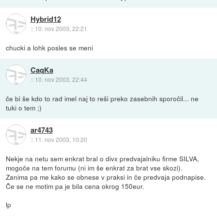
Hybrid12
::
10. nov 2003, 22:21
chucki a lohk posles se meni
CaqKa
::
10. nov 2003, 22:44
če bi še kdo to rad imel naj to reši preko zasebnih sporočil... ne
tuki o tem ;)
ar4743
::
11. nov 2003, 10:20
Nekje na netu sem enkrat bral o divx predvajalniku firme SILVA,
mogoče na tem forumu (ni im še enkrat za brat vse skozi).
Zanima pa me kako se obnese v praksi in če predvaja podnapise.
Če se ne motim pa je bila cena okrog 150eur.
lp