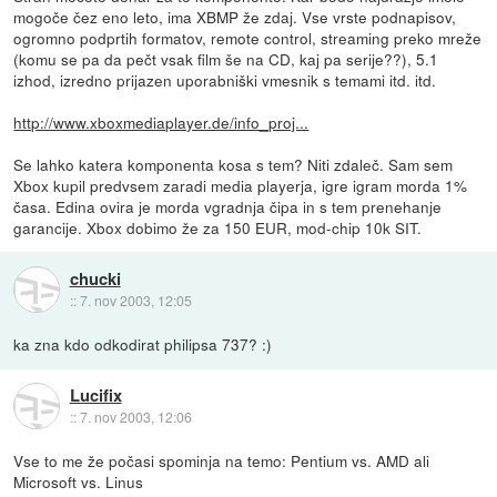
mogoče čez eno leto, ima XBMP že zdaj. Vse vrste podnapisov,
ogromno podprtih formatov, remote control, streaming preko mreže
(komu se pa da pečt vsak film še na CD, kaj pa serije??), 5.1
izhod, izredno prijazen uporabniški vmesnik s temami itd. itd.
http://www.xboxmediaplayer.de/info_proj...
Se lahko katera komponenta kosa s tem? Niti zdaleč. Sam sem
Xbox kupil predvsem zaradi media playerja, igre igram morda 1%
časa. Edina ovira je morda vgradnja čipa in s tem prenehanje
garancije. Xbox dobimo že za 150 EUR, mod-chip 10k SIT.
chucki
::
7. nov 2003, 12:05
ka zna kdo odkodirat philipsa 737? :)
Lucifix
::
7. nov 2003, 12:06
Vse to me že počasi spominja na temo: Pentium vs. AMD ali
Microsoft vs. Linus