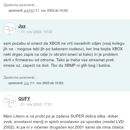
Zgodovina sprememb…
spremenil:
ar4743
(
11. nov 2003 ob 10:20
)
Jux
::
11. nov 2003, 10:32
sam pozabu si oment da XBOX ne vrti navadnih cdjev (vsaj kolegu
jih ne - mogoce tebi jih po kaksnem cudezu), ker ima bojda XBOX
neki drgac zapis na cdje (v obratni smeri al kako) in je problem
skrit v firmwareu od cdroma. Tako je treba vse streamat prek
mreze oz, zapect na dvd. Tko da XBMP ni glih bog i batina.
Zgodovina sprememb…
spremenil:
Jux
(
11. nov 2003 ob 10:50
)
GUFY
::
21. nov 2003, 17:51
Mam Liteon-a na probi pa je zadeva SUPER dobra slika, dober
zvok, enostavni meniji in sploh enostaven za uporabo (model LVD-
2002), ki pa ni v ničemer drugačen kot 2001 samo da nima čitalca