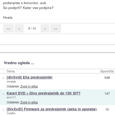
podanpise s koncnico .sub
So podprti? Kater vse podpira?
Hvala.
3
/ 45
««
«
»
»»
Vredno ogleda ...
Tema
Sporočila
»
[divXvid] Elta predvajalniki
548
sergejp
Oddelek:
Zvok in slika
»
Kateri DVD + Divx predvajalnik do 15K SIT?
147
aco111
Oddelek:
Zvok in slika
»
[DivXviD] Firmware za predvajalnik (peka in uporaba)
15
CaqKa