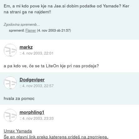
Em, a mi kdo pove kje na Jae.si dobim podatke od Yamade? Ker
na strani ga ne najdem!!
Zgodovina sprememb…
spremenil:
Flamer
(
4. nov 2003 ob 21:57
)
markz
::
4. nov 2003, 22:01
a pa kdo ve, če se ta LiteOn kje pri nas prodaja?
Dodgeviper
::
4. nov 2003, 22:57
hvala za pomoc
morphling1
::
4. nov 2003, 23:33
Umax Yamada
Še en glavni link preko katerega prideš na zgornjega.