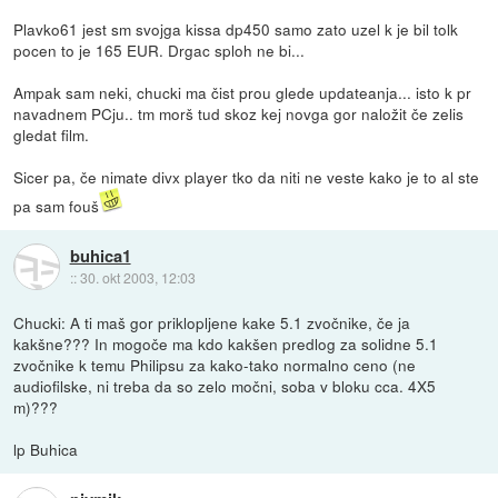
Plavko61 jest sm svojga kissa dp450 samo zato uzel k je bil tolk
pocen to je 165 EUR. Drgac sploh ne bi...
Ampak sam neki, chucki ma čist prou glede updateanja... isto k pr
navadnem PCju.. tm morš tud skoz kej novga gor naložit če zelis
gledat film.
Sicer pa, če nimate divx player tko da niti ne veste kako je to al ste
pa sam fouš
buhica1
::
30. okt 2003, 12:03
Chucki: A ti maš gor priklopljene kake 5.1 zvočnike, če ja
kakšne??? In mogoče ma kdo kakšen predlog za solidne 5.1
zvočnike k temu Philipsu za kako-tako normalno ceno (ne
audiofilske, ni treba da so zelo močni, soba v bloku cca. 4X5
m)???
lp Buhica