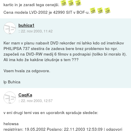
kartic in je zaradi tega cenejši.
Cena modela LVD-2002 je 42990 SIT v BOF-u.
buhica1
::
22. nov 2003, 11:42
Ker mam v planu nabavit DVD rekorder mi lahko kdo od imetnikov
PHILIPSA 737 stestira če zadeva bere brez problemov ko npr.
zapečeš na DVD-RW medij 6 filmov s podnapisi (toliko bi moralo it).
Ali ima kdo že kakšne izkušnje s tem ???
Vsem hvala za odgovore.
lp Buhica
CaqKa
::
22. nov 2003, 12:57
v eni drugi temi vas en uporabnik sprašuje sledeče:
helowsa
registriran: 19.05.2002 Poslano: 22.11.2003 12:53:09 | odgovori