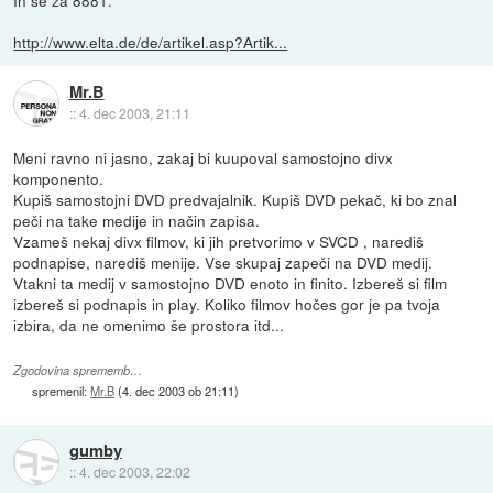
http://www.elta.de/de/artikel.asp?Artik...
Mr.B
::
4. dec 2003, 21:11
Meni ravno ni jasno, zakaj bi kuupoval samostojno divx
komponento.
Kupiš samostojni DVD predvajalnik. Kupiš DVD pekač, ki bo znal
peči na take medije in način zapisa.
Vzameš nekaj divx filmov, ki jih pretvorimo v SVCD , narediš
podnapise, narediš menije. Vse skupaj zapeči na DVD medij.
Vtakni ta medij v samostojno DVD enoto in finito. Izbereš si film
izbereš si podnapis in play. Koliko filmov hočes gor je pa tvoja
izbira, da ne omenimo še prostora itd...
Zgodovina sprememb…
spremenil:
Mr.B
(
4. dec 2003 ob 21:11
)
gumby
::
4. dec 2003, 22:02