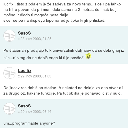
lucifix.. tisto z pdajem je že zadeva za novo temo.. sice r pa lahko
na hitro povem da pri meni dela samo na 2 metra.. če imaš bolj
močno ir diodo ti mogoče nese dalje.
sicer se pa na displeyu lepo naredijo tipke ki jih pritiskaš.
SasoS
::
28. nov 2003, 21:25
Po štacunah prodajajo tolk univerzalnih daljincev da se dela gnoj iz
njih...ni vrag da ne dobiš enga ki ti je povšeči
Lucifix
::
29. nov 2003, 01:03
Daljincev res dobiš na stotine. A nekateri ne delajo za eno stvar ali
za drugo oz. kakšne funkcije. Pa tut oblika je ponavadi čist v nulo.
SasoS
::
29. nov 2003, 03:46
um...programmable anyone?