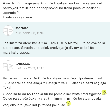
A se da pri omenjenem DivX predvajalniku na kak način nastavit
barvo,velikost in lego podnapisov al bo treba počakat naslednji
upgrade ?
Hvala za odgovore.
McNato
::
23. nov 2003, 12:16
Jaz imam za divxe kar XBOX - 156 EUR v Metroju. Pa še dva špila
sta zraven. Seveda zna polek predvajanja divxov početi še
marsikaj drugega.
tomaxxx
::
28. nov 2003, 15:15
Ko že ravno iščete DivX predvajalnike za sprejemljiv denar ... od
1.12 naprej bo ena akcija v Hoferju v AUT ... sicer pa sami poglejte
Tukaj
Glede na to da bo zadeva 90 bo pomoje kar vrsta pred trgovino
Če se pa splača čakat v vrsti? ... hmmmmmm če bo stvar delala
vsaj eno leto (tako kot je treba) pol bi se