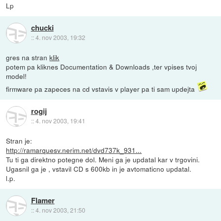
Lp
chucki
::
4. nov 2003, 19:32
gres na stran
klik
potem pa kliknes Documentation & Downloads ,ter vpises tvoj
model!
firmware pa zapeces na cd vstavis v player pa ti sam updejta
rogij
::
4. nov 2003, 19:41
Stran je:
http://ramarquesv.nerim.net/dvd737k_931...
Tu ti ga direktno potegne dol. Meni ga je updatal kar v trgovini.
Ugasnil ga je , vstavil CD s 600kb in je avtomaticno updatal.
l.p.
Flamer
::
4. nov 2003, 21:50