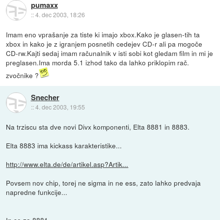
pumaxx
::
4. dec 2003, 18:26
Imam eno vprašanje za tiste ki imajo xbox.Kako je glasen-tih ta
xbox in kako je z igranjem posnetih cedejev CD-r ali pa mogoče
CD-rw.Kajti sedaj imam računalnik v isti sobi kot gledam film in mi je
preglasen.Ima morda 5.1 izhod tako da lahko priklopim rač.
zvočnike ?
Snecher
::
4. dec 2003, 19:55
Na trziscu sta dve novi Divx komponenti, Elta 8881 in 8883.
Elta 8883 ima kickass karakteristike...
http://www.elta.de/de/artikel.asp?Artik...
Povsem nov chip, torej ne sigma in ne ess, zato lahko predvaja
napredne funkcije...
In se za 8881.