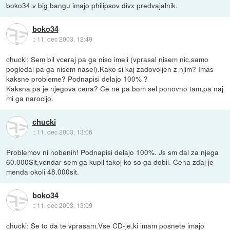
boko34 v big bangu imajo philipsov divx predvajalnik.
boko34
::
11. dec 2003, 12:49
chucki: Sem bil vceraj pa ga niso imeli (vprasal nisem nic,samo
pogledal pa ga nisem nasel).Kako si kaj zadovoljen z njim? Imas
kaksne probleme? Podnapisi delajo 100% ?
Kaksna pa je njegova cena? Ce ne pa bom sel ponovno tam,pa naj
mi ga narocijo.
chucki
::
11. dec 2003, 13:06
Problemov ni nobenih! Podnapisi delajo 100%. Js sm dal za njega
60.000Sit,vendar sem ga kupil takoj ko so ga dobil. Cena zdaj je
menda okoli 48.000sit.
boko34
::
11. dec 2003, 13:09
chucki: Se to da te vprasam.Vse CD-je,ki imam posnete imajo