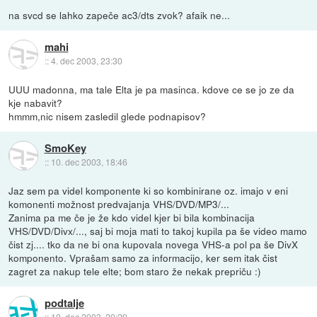
na svcd se lahko zapeče ac3/dts zvok? afaik ne...
mahi
::
4. dec 2003, 23:30
UUU madonna, ma tale Elta je pa masinca. kdove ce se jo ze da
kje nabavit?
hmmm,nic nisem zasledil glede podnapisov?
SmoKey
::
10. dec 2003, 18:46
Jaz sem pa videl komponente ki so kombinirane oz. imajo v eni
komonenti možnost predvajanja VHS/DVD/MP3/...
Zanima pa me če je že kdo videl kjer bi bila kombinacija
VHS/DVD/Divx/..., saj bi moja mati to takoj kupila pa še video mamo
čist zj.... tko da ne bi ona kupovala novega VHS-a pol pa še DivX
komponento. Vprašam samo za informacijo, ker sem itak čist
zagret za nakup tele elte; bom staro že nekak prepriču :)
podtalje
::
10. dec 2003, 20:29