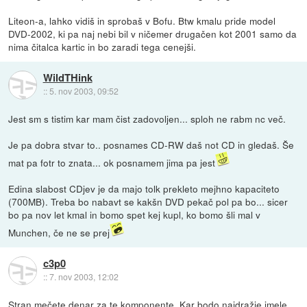
Liteon-a, lahko vidiš in sprobaš v Bofu. Btw kmalu pride model
DVD-2002, ki pa naj nebi bil v ničemer drugačen kot 2001 samo da
nima čitalca kartic in bo zaradi tega cenejši.
WildTHink
::
5. nov 2003, 09:52
Jest sm s tistim kar mam čist zadovoljen... sploh ne rabm nc več.
Je pa dobra stvar to.. posnames CD-RW daš not CD in gledaš. Še
mat pa fotr to znata... ok posnamem jima pa jest
Edina slabost CDjev je da majo tolk prekleto mejhno kapaciteto
(700MB). Treba bo nabavt se kakšn DVD pekač pol pa bo... sicer
bo pa nov let kmal in bomo spet kej kupl, ko bomo šli mal v
Munchen, če ne se prej
c3p0
::
7. nov 2003, 12:02
Stran mečete denar za te komponente. Kar bodo najdražje imele