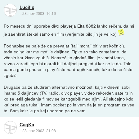
Lucifix
::
28. nov 2003, 16:16
Po mesecu dni uporabe divx playerja Elta 8882 lahko rečem, da mi
je zaenkrat štekal samo en film (verjemite bilo jih je veliko)
Podnapise se baje že da prevajat (fajli moraji biti v srt kočnici),
toda edino kar me moti je daljinec. Tipke so tako zamešane, da
včasih kar živce zgubiš. Namreč ko gledaš film, je v sobi tema,
ravno zaradi tega bi morali biti daljinci pregledni kar se le da. Tale
pa ma gumb pause in play čisto na drugih koncih, tako da se čisto
zgubiš.
Drugače pa že študiram alternativno možnost, kajti v dnevni sobi
imamo 5 daljincev (TV, radio, divx player, video rekorder, satelit) in
ko se letiš gledanja filmov se kar zgubiš med njimi. Ali slučajno kdo
kaj predlaga tukaj. Imam pocket pc in vem da je en program za vse
to. Sam kokr je pa kej uporabn pa ne vem.
CaqKa
::
28. nov 2003, 21:08