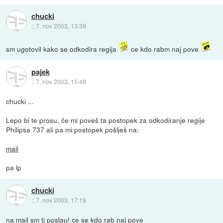
chucki
::
7. nov 2003, 13:39
sm ugotovil kako se odkodira regija
ce kdo rabm naj pove
pajek
::
7. nov 2003, 15:48
chucki ...
Lepo bi te prosu, če mi poveš ta postopek za odkodiranje regije
Philipsa 737 ali pa mi postopek pošlješ na:
mail
pa lp
chucki
::
7. nov 2003, 17:19
na mail sm ti poslau! ce se kdo rab naj pove