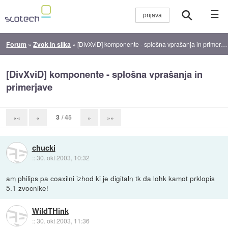
☰
Forum
»
Zvok in slika
»
[DivXviD] komponente - splošna vprašanja in primerjave
[DivXviD] komponente - splošna vprašanja in
primerjave
3
/ 45
««
«
»
»»
chucki
::
30. okt 2003, 10:32
am philips pa coaxilni izhod ki je digitaln tk da lohk kamot prklopis
5.1 zvocnike!
WildTHink
::
30. okt 2003, 11:36