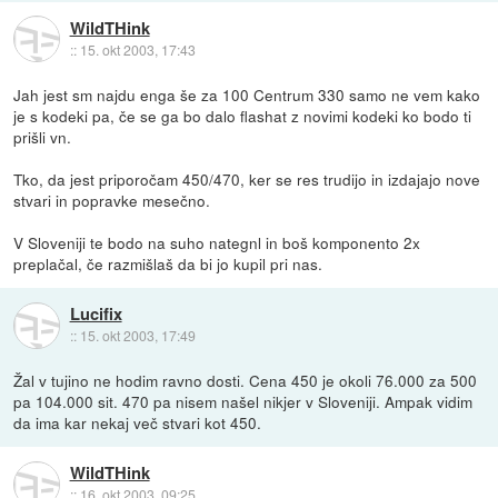
WildTHink
::
15. okt 2003, 17:43
Jah jest sm najdu enga še za 100 Centrum 330 samo ne vem kako
je s kodeki pa, če se ga bo dalo flashat z novimi kodeki ko bodo ti
prišli vn.
Tko, da jest priporočam 450/470, ker se res trudijo in izdajajo nove
stvari in popravke mesečno.
V Sloveniji te bodo na suho nategnl in boš komponento 2x
preplačal, če razmišlaš da bi jo kupil pri nas.
Lucifix
::
15. okt 2003, 17:49
Žal v tujino ne hodim ravno dosti. Cena 450 je okoli 76.000 za 500
pa 104.000 sit. 470 pa nisem našel nikjer v Sloveniji. Ampak vidim
da ima kar nekaj več stvari kot 450.
WildTHink
::
16. okt 2003, 09:25