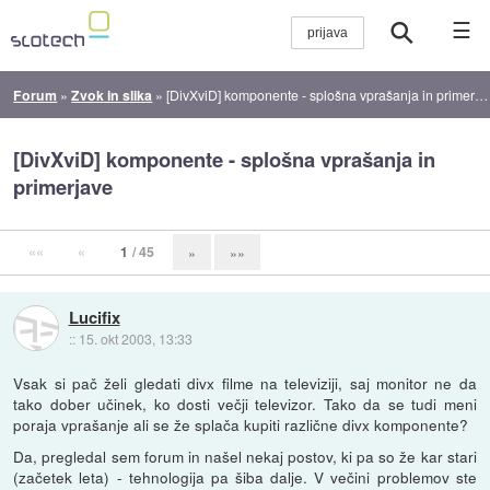
☰
Forum
»
Zvok in slika
»
[DivXviD] komponente - splošna vprašanja in primerjave
[DivXviD] komponente - splošna vprašanja in
primerjave
««
«
1
/ 45
»
»»
Lucifix
::
15. okt 2003, 13:33
Vsak si pač želi gledati divx filme na televiziji, saj monitor ne da
tako dober učinek, ko dosti večji televizor. Tako da se tudi meni
poraja vprašanje ali se že splača kupiti različne divx komponente?
Da, pregledal sem forum in našel nekaj postov, ki pa so že kar stari
(začetek leta) - tehnologija pa šiba dalje. V večini problemov ste