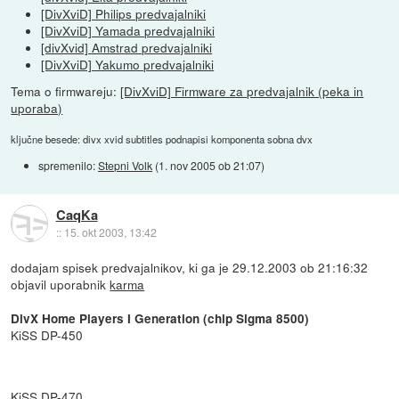
[DivXviD] Philips predvajalniki
[DivXviD] Yamada predvajalniki
[divXvid] Amstrad predvajalniki
[DivXviD] Yakumo predvajalniki
Tema o firmwareju:
[DivXviD] Firmware za predvajalnik (peka in
uporaba)
ključne besede: divx xvid subtitles podnapisi komponenta sobna dvx
spremenilo:
Stepni Volk
(
1. nov 2005 ob 21:07
)
CaqKa
::
15. okt 2003, 13:42
dodajam spisek predvajalnikov, ki ga je 29.12.2003 ob 21:16:32
objavil uporabnik
karma
DivX Home Players I Generation (chip Sigma 8500)
KiSS DP-450
KiSS DP-470