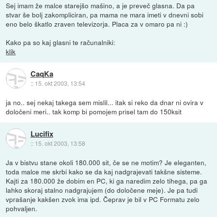
Sej imam že malce starejšo mašino, a je preveč glasna. Da pa
stvar še bolj zakompliciran, pa mama ne mara imeti v dnevni sobi
eno belo škatlo zraven televizorja. Placa za v omaro pa ni :)
Kako pa so kaj glasni te računalniki:
klik
CaqKa
::
15. okt 2003, 13:54
ja no.. sej nekaj takega sem mislil... itak si reko da dnar ni ovira v
določeni meri.. tak komp bi pomojem prisel tam do 150ksit
Lucifix
::
15. okt 2003, 13:58
Ja v bistvu stane okoli 180.000 sit, če se ne motim? Je eleganten,
toda malce me skrbi kako se da kaj nadgrajevati takšne sisteme.
Kajti za 180.000 že dobim en PC, ki ga naredim zelo tihega, pa ga
lahko skoraj stalno nadgrajujem (do določene meje). Je pa tudi
vprašanje kakšen zvok ima ipd. Čeprav je bil v PC Formatu zelo
pohvaljen.