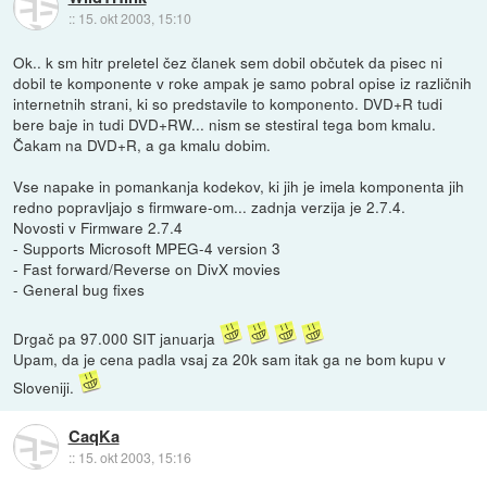
::
15. okt 2003, 15:10
Ok.. k sm hitr preletel čez članek sem dobil občutek da pisec ni
dobil te komponente v roke ampak je samo pobral opise iz različnih
internetnih strani, ki so predstavile to komponento. DVD+R tudi
bere baje in tudi DVD+RW... nism se stestiral tega bom kmalu.
Čakam na DVD+R, a ga kmalu dobim.
Vse napake in pomankanja kodekov, ki jih je imela komponenta jih
redno popravljajo s firmware-om... zadnja verzija je 2.7.4.
Novosti v Firmware 2.7.4
- Supports Microsoft MPEG-4 version 3
- Fast forward/Reverse on DivX movies
- General bug fixes
Drgač pa 97.000 SIT januarja
Upam, da je cena padla vsaj za 20k sam itak ga ne bom kupu v
Sloveniji.
CaqKa
::
15. okt 2003, 15:16