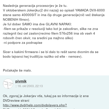
Naslednja generacija procesorjev je že tu.
V oktoberskem Jokerjku(2 dni nazaj) so opisali YAMADA DVX-6000
stane samo 40000SIT in ima čip druge generacije(nič več štekanja
NOBENIH filmov).
Je ful dober SAMO ima dve GLAVNI NAPAKI:
-filem se prikaže v resoluciji tako kot je zakodiran, slike ne zna
raztegnit čez cel zaslon(recimo filem 576x256 ima ob vseh 4
robovih čren okvir, na sredini pa majhno sliko)
-ni podpore za podnapise
Sicer s kakimi firmware-i se bi dalo to rešit samo dvomim da se
bodo tajvanci kej trudili(za razliko od elte - nemcev).
Počakajte še malo.
pivmik
::
16. okt 2003, 22:13
Ok, zgoraj je Jokerjev vtis, tukaj pa so informacije iz ene
DVDreview strani
http://www.dvdrhelp.com/dvdplayers.php?