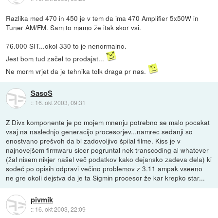
Razlika med 470 in 450 je v tem da ima 470 Amplifier 5x50W in
Tuner AM/FM. Sam to mamo že itak skor vsi.
76.000 SIT...okol 330 to je nenormalno.
Jest bom tud začel to prodajat...
Ne morm vrjet da je tehnika tolk draga pr nas.
SasoS
::
16. okt 2003, 09:31
Z Divx komponente je po mojem mnenju potrebno se malo pocakat
vsaj na naslednjo generacijo procesorjev...namrec sedanji so
enostvano prešvoh da bi zadovoljivo špilal filme. Kiss je v
najnovejšem firmwaru sicer pogruntal nek transcoding al whatever
(žal nisem nikjer našel več podatkov kako dejansko zadeva dela) ki
sodeč po opisih odpravi večino problemov z 3.11 ampak vseeno
ne gre okoli dejstva da je ta Sigmin procesor že kar krepko star...
pivmik
::
16. okt 2003, 22:09