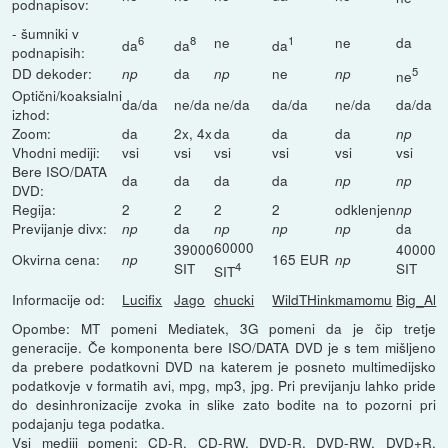
podnapisov:
- šumniki v
6
8
ne
1
ne
da
da
da
da
podnapisih:
DD dekoder:
da
ne
5
np
np
np
ne
Optični/koaksialni
da/da
ne/da
ne/da
da/da
ne/da
da/da
izhod:
Zoom:
da
2x, 4x
da
da
da
np
Vhodni mediji:
vsi
vsi
vsi
vsi
vsi
vsi
Bere ISO/DATA
da
da
da
da
np
np
DVD:
Regija:
2
2
2
2
odklenjen
np
Previjanje divx:
da
da
np
np
np
np
60000
39000
40000
Okvirna cena:
165 EUR
np
np
SIT
4
SIT
SIT
Informacije od:
Lucifix
Jago
chucki
WildTHink
mamomu
Big_Al
Opombe: MT pomeni Mediatek, 3G pomeni da je čip tretje
generacije. Če komponenta bere ISO/DATA DVD je s tem mišljeno
da prebere podatkovni DVD na katerem je posneto multimedijsko
podatkovje v formatih avi, mpg, mp3, jpg. Pri previjanju lahko pride
do desinhronizacije zvoka in slike zato bodite na to pozorni pri
podajanju tega podatka.
Vsi mediji pomeni: CD-R, CD-RW, DVD-R, DVD-RW, DVD+R,