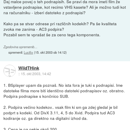
Daj malce povej o teh podnapisih. Se pravi da mora imeti film že
vstavljene podnapise, kot recimo VHS kasete? Ali je možno tudi kot
na računalniku - izberi datoteko z podnapisi?
Kako pa se stvar odnese pri različnih kodekih? Pa še kvaliteta
zvoka me zanima - AC3 podpira?
Pozabil sem te vprašat še za ceno tega komponenta.
Zgodovina sprememb…
spremenil:
Lucifix
(
15. okt 2003 ob 14:12
)
WildTHink
::
15. okt 2003, 14:42
1. BSplayer upam da poznaš. No ista fora je tuki s podnapisi. Ime
datoteke filma more biti identično datoteki podnapisov oz. obratno.
Podpira podnapise s končnico SUB.
2. Podpira večino kodekov.. vsak film ki sm ga zdej gledal je bil
podprt s kodeki. Od DivX 3.11, 4, 5 do Xvid. Podpira tud AC3
kodiranje oz. ga direktno na digitalni izhod da.
3. Cena je pa nekje okoli 200.