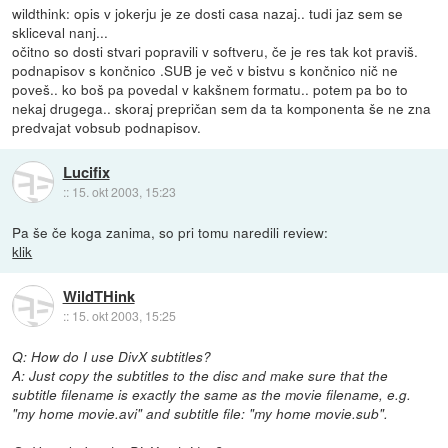
wildthink: opis v jokerju je ze dosti casa nazaj.. tudi jaz sem se
skliceval nanj...
očitno so dosti stvari popravili v softveru, če je res tak kot praviš.
podnapisov s končnico .SUB je več v bistvu s končnico nič ne
poveš.. ko boš pa povedal v kakšnem formatu.. potem pa bo to
nekaj drugega.. skoraj prepričan sem da ta komponenta še ne zna
predvajat vobsub podnapisov.
Lucifix
::
15. okt 2003, 15:23
Pa še če koga zanima, so pri tomu naredili review:
klik
WildTHink
::
15. okt 2003, 15:25
Q: How do I use DivX subtitles?
A: Just copy the subtitles to the disc and make sure that the
subtitle filename is exactly the same as the movie filename, e.g.
"my home movie.avi" and subtitle file: "my home movie.sub".