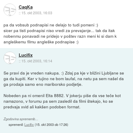
CaqKa
::
15. okt 2003, 16:03
pa da vobsub podnapisi ne delajo to tudi pomeni :)
sicer pa tisti podnapisi niso vredi za prevajanje... tak da itak
nobenmu ponavadi ne pridejo v poštev razn meni ki si dam k
angleškemu filmu angleške podnapise :)
Lucifix
::
15. okt 2003, 16:14
Se pravi da je vreden nakupa. :) Zdaj pa kje v bližini Ljubljane se
ga da kupiti. Ker v tujino ne bom laufal, na netu pa sem našel da
ga prodaja samo eno mariborsko podjetje.
Nobeden pa ni omenil Elta 8882. V jokerju piše da vse teče kot
namazono, v forumu pa sem zasledil da filmi štekajo, ko se
predvaja xvid ali kakšen podoben format.
Zgodovina sprememb…
spremenil:
Lucifix
(
15. okt 2003 ob 17:26
)