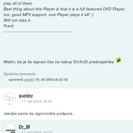
play all of them.
Best thing about this Player is that it is a full featured DVD Player,
too, good MP3 support, one Player plays it all! :)
Will not miss it,
Frank
----------------------------------------------
Mislim, da je že tapravi čas za nakup DivXviD predvajalnika
Zgodovina sprememb…
spremenil:
pivmik
(
16. okt 2003 ob 22:18
)
gumby
::
17. okt 2003, 09:06
manjka samo še ogm/vorbis podpora...
Dr_M
::
17. okt 2003, 10:15