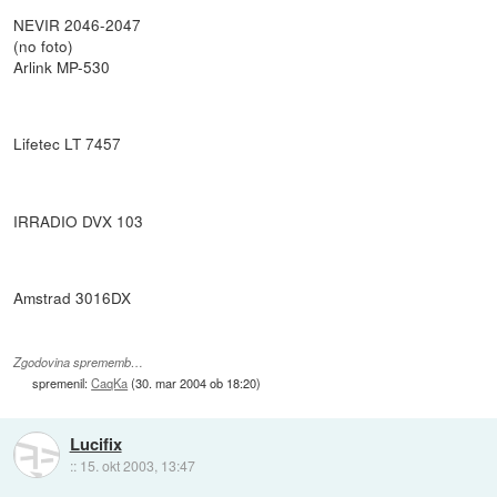
NEVIR 2046-2047
(no foto)
Arlink MP-530
Lifetec LT 7457
IRRADIO DVX 103
Amstrad 3016DX
Zgodovina sprememb…
spremenil:
CaqKa
(
30. mar 2004 ob 18:20
)
Lucifix
::
15. okt 2003, 13:47