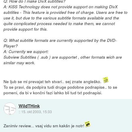
Q: How do I make DivX subtitles?
A: KiSS Technology does not provide support on making DivX
subtitles - This feature is provided free of charge. Users are free to
use it, but due to the various subtitle formats available and the
quite complicated process needed to make them, we cannot
provide support for this.
Q: What subtitle formats are currently supported by the DVD-
Player?
A: Currently we support:
Subview Subtitles ( .sub ) are supportet , other formats wich are
similar may work.
Ne ljub se mi prevajat teh stvari.. sej znate angleško.
To se pravi, da podpira tudi druge podobne podnapise.. to se
pomeni, da bi v končni fazi lahko bli tud txt podnapisi.
WildTHink
::
15. okt 2003, 15:33
Zanimiv review... vsaj vidu sm kakšn je notr!