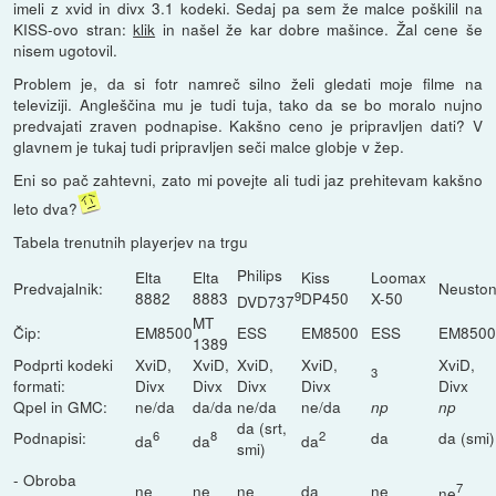
imeli z xvid in divx 3.1 kodeki. Sedaj pa sem že malce poškilil na
KISS-ovo stran:
klik
in našel že kar dobre mašince. Žal cene še
nisem ugotovil.
Problem je, da si fotr namreč silno želi gledati moje filme na
televiziji. Angleščina mu je tudi tuja, tako da se bo moralo nujno
predvajati zraven podnapise. Kakšno ceno je pripravljen dati? V
glavnem je tukaj tudi pripravljen seči malce globje v žep.
Eni so pač zahtevni, zato mi povejte ali tudi jaz prehitevam kakšno
leto dva?
Tabela trenutnih playerjev na trgu
Philips
Elta
Elta
Kiss
Loomax
Predvajalnik:
Neusto
8882
8883
9
DP450
X-50
DVD737
MT
Čip:
EM8500
ESS
EM8500
ESS
EM850
1389
Podprti kodeki
XviD,
XviD,
XviD,
XviD,
XviD,
3
formati:
Divx
Divx
Divx
Divx
Divx
Qpel in GMC:
ne/da
da/da
ne/da
ne/da
np
np
da (srt,
Podnapisi:
6
8
2
da
da (smi)
da
da
da
smi)
- Obroba
7
ne
ne
ne
da
ne
ne