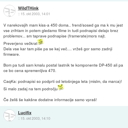
WildTHink
::
15. okt 2003, 14:01
V narekovajih mam kiss-a 450 doma.. frend/sosed ga ma k mu jest
vse zrihtam in potem gledamo filme in tudi podnapisi delajo brez
problemov... sm taprave podnapise (framerate)mors najt.
Preverjeno večkrat
Dela vse kar tam piše pa se kej več.... vržeš gor samo zadnji
firmware.
Bom pa tudi sam kmalu postal lastnik te komponente DP-450 ali pa
ce bo cena spremenljiva 470.
CaqKa: podnapisi so podprti od letošnjega leta (mislm, da marca)!
Si malo zadaj na tem področju
Če želiš še kakšne dodatne informacije samo vpraš!
Lucifix
::
15. okt 2003, 14:10