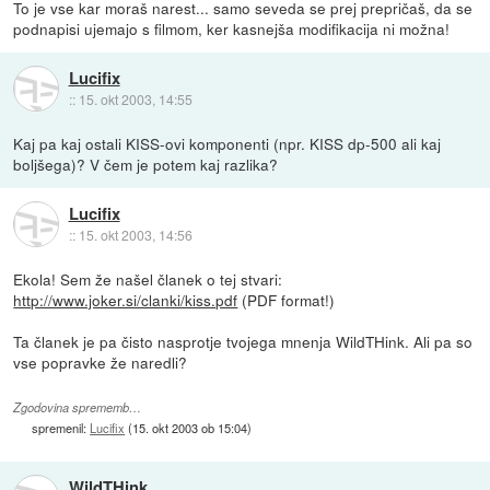
To je vse kar moraš narest... samo seveda se prej prepričaš, da se
podnapisi ujemajo s filmom, ker kasnejša modifikacija ni možna!
Lucifix
::
15. okt 2003, 14:55
Kaj pa kaj ostali KISS-ovi komponenti (npr. KISS dp-500 ali kaj
boljšega)? V čem je potem kaj razlika?
Lucifix
::
15. okt 2003, 14:56
Ekola! Sem že našel članek o tej stvari:
http://www.joker.si/clanki/kiss.pdf
(PDF format!)
Ta članek je pa čisto nasprotje tvojega mnenja WildTHink. Ali pa so
vse popravke že naredli?
Zgodovina sprememb…
spremenil:
Lucifix
(
15. okt 2003 ob 15:04
)
WildTHink