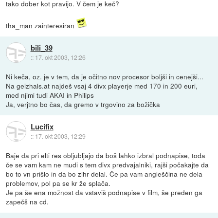
tako dober kot pravijo. V čem je keč?
tha_man zainteresiran
bili_39
::
17. okt 2003, 12:26
Ni keča, oz. je v tem, da je očitno nov procesor boljši in cenejši...
Na geizhals.at najdeš vsaj 4 divx playerje med 170 in 200 euri,
med njimi tudi AKAI in Philips
Ja, verjtno bo čas, da gremo v trgovino za božička
Lucifix
::
17. okt 2003, 12:29
Baje da pri elti res obljubljajo da boš lahko izbral podnapise, toda
če se vam kam ne mudi s tem divx predvajalniki, rajši počakajte da
bo to vn prišlo in da bo zihr delal. Če pa vam angleščina ne dela
problemov, pol pa se kr že splača.
Je pa še ena možnost da vstaviš podnapise v film, še preden ga
zapečš na cd.