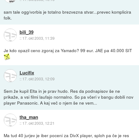
sam tale ogg/vorbis je totalno brezvezna stvar...prevec komplicira
folk.
bili_39
::
17. okt 2003, 11:39
Je kdo opazil ceno zgoraj za Yamado? 99 eur. JAE pa 40.000 SIT
Lucifix
::
17. okt 2003, 12:09
Sem že kupil Elta in je prav hudo. Res da podnapisov še ne
prikaže, a vsi filmi laufajo normalno. So pa včeri v bangu dobili nov
player Panasonic. A kaj več o njem še ne vem...
tha_man
::
17. okt 2003, 12:21
Ma tud 40 jurjev je iber poceni za DivX player, sploh pa če je res