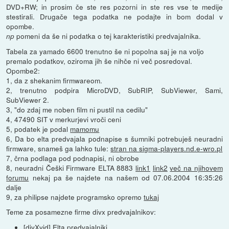
DVD+RW; in prosim če ste res pozorni in ste res vse te medije
stestirali. Drugače tega podatka ne podajte in bom dodal v
opombe.
pomeni da še ni podatka o tej karakteristiki predvajalnika.
np
Tabela za yamado 6600 trenutno še ni popolna saj je na voljo
premalo podatkov, oziroma jih še nihče ni več posredoval.
Opombe2:
1, da z shekanim firmwareom.
2, trenutno podpira MicroDVD, SubRIP, SubViewer, Sami,
SubViewer 2.
3, "do zdaj me noben film ni pustil na cedilu"
4, 47490 SIT v merkurjevi vroči ceni
5, podatek je podal
mamomu
6, Da bo elta predvajala podnapise s šumniki potrebuješ neuradni
firmware, snameš ga lahko tule:
stran na sigma-players.nd.e-wro.pl
7, črna podlaga pod podnapisi, ni obrobe
8, neuradni Češki Firmware ELTA 8883
link1
link2
več na njihovem
forumu
nekaj pa še najdete na našem od 07.06.2004 16:35:26
dalje
9, za philipse najdete programsko opremo
tukaj
Teme za posamezne firme divx predvajalnikov:
[divXvid] Elta predvajalniki