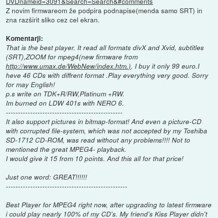
DVDnameid=3091&Search=Search&#comments
Z novim firmwareom že podpira podnapise(menda samo SRT) in
zna razširit sliko cez cel ekran.
Komentarji:
That is the best player. It read all formats divX and Xvid, subtitles
(SRT),ZOOM for mpeg4(new firmware from
http://www.umax.de/WebNew/index.htm.)
. I buy it only 99 euro.I
heve 46 CDs with diffrent format .Play everything very good. Sorry
for may English!
p.s write on TDK+R/RW,Platinum +RW.
Im burned on LDW 401s with NERO 6.
------------------------------------------------
It also support pictures in bitmap-format! And even a picture-CD
with corrupted file-system, which was not accepted by my Toshiba
SD-1712 CD-ROM, was read without any problems!!!! Not to
mentioned the great MPEG4- playback.
I would give it 15 from 10 points. And this all for that price!
Just one word: GREAT!!!!!!
--------------------------------------------------
Best Player for MPEG4 right now, after upgrading to latest firmware
i could play nearly 100% of my CD's. My friend's Kiss Player didn't