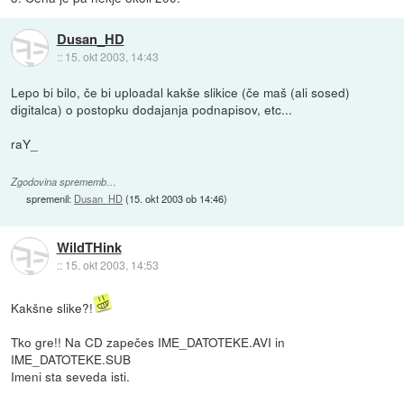
Dusan_HD
::
15. okt 2003, 14:43
Lepo bi bilo, če bi uploadal kakše slikice (če maš (ali sosed)
digitalca) o postopku dodajanja podnapisov, etc...
raY_
Zgodovina sprememb…
spremenil:
Dusan_HD
(
15. okt 2003 ob 14:46
)
WildTHink
::
15. okt 2003, 14:53
Kakšne slike?!
Tko gre!! Na CD zapečes IME_DATOTEKE.AVI in
IME_DATOTEKE.SUB
Imeni sta seveda isti.