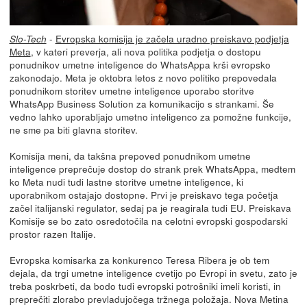
-
Evropska komisija je začela uradno preiskavo podjetja
Slo-Tech
Meta
, v kateri preverja, ali nova politika podjetja o dostopu
ponudnikov umetne inteligence do WhatsAppa krši evropsko
zakonodajo. Meta je oktobra letos z novo politiko prepovedala
ponudnikom storitev umetne inteligence uporabo storitve
WhatsApp Business Solution za komunikacijo s strankami. Še
vedno lahko uporabljajo umetno inteligenco za pomožne funkcije,
ne sme pa biti glavna storitev.
Komisija meni, da takšna prepoved ponudnikom umetne
inteligence preprečuje dostop do strank prek WhatsAppa, medtem
ko Meta nudi tudi lastne storitve umetne inteligence, ki
uporabnikom ostajajo dostopne. Prvi je preiskavo tega početja
začel italijanski regulator, sedaj pa je reagirala tudi EU. Preiskava
Komisije se bo zato osredotočila na celotni evropski gospodarski
prostor razen Italije.
Evropska komisarka za konkurenco Teresa Ribera je ob tem
dejala, da trgi umetne inteligence cvetijo po Evropi in svetu, zato je
treba poskrbeti, da bodo tudi evropski potrošniki imeli koristi, in
preprečiti zlorabo prevladujočega tržnega položaja. Nova Metina