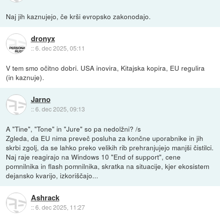
Naj jih kaznujejo, če krši evropsko zakonodajo.
dronyx
::
6. dec 2025, 05:11
V tem smo očitno dobri. USA inovira, Kitajska kopira, EU regulira
(in kaznuje).
Jarno
::
6. dec 2025, 09:13
A "Tine", "Tone" in "Jure" so pa nedolžni? /s
Zgleda, da EU nima preveč posluha za končne uporabnike in jih
skrbi zgolj, da se lahko preko velikih rib prehranjujejo manjši čistilci.
Naj raje reagirajo na Windows 10 "End of support", cene
pomnilnika in flash pomnilnika, skratka na situacije, kjer ekosistem
dejansko kvarijo, izkoriščajo...
Ashrack
::
6. dec 2025, 11:27