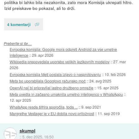
politika bi lahko bila nezakonita, zato mora Komisija ukrepati hitro.
Izid preiskave bo pokazal, ali to drži.
4 komentarji
Preberite si še…
Evropska komisija: Google mora odpreti Android za vse umetne
inteligence
::
29. apr 2026
Wikipedia prepovedala uporabo velikih jezikovnih modelov
::
27. mar
2026
Evropska komisija Meti poslala izjavo o nasprotovanju
::
10. feb 2026
Meta bo uporabljala Googlovo računsko moč
::
24. avg 2025
OpenAI naj bi pripravljal lastno družbeno omrežje
::
15. apr 2025
Meta uvedla in začasno umaknila umetno inteligenco v WhatsAppu
::
12. apr 2025
WhatsApp resda šifrira sporočila, toda ...
::
9. sep 2021
Margrethe Vestager je v EU dobila novo priložnost
::
11. sep 2019
skumpl
::
5. dec 2025, 16:50