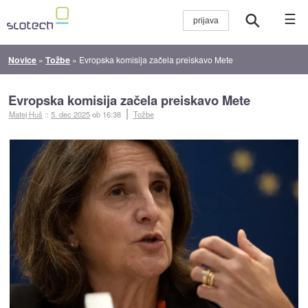
☰
Novice
»
Tožbe
»
Evropska komisija začela preiskavo Mete
Evropska komisija začela preiskavo Mete
Matej Huš
::
5. dec 2025
ob 16:38
Tožbe