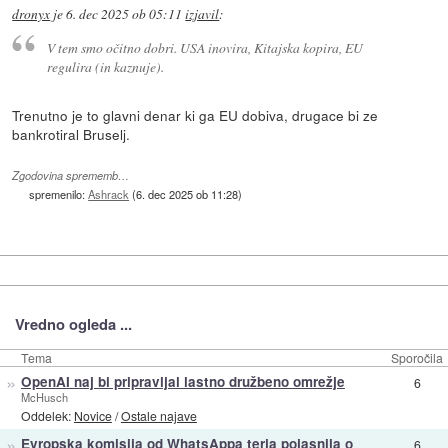
dronyx
je
6. dec 2025 ob 05:11
izjavil
:
V tem smo očitno dobri. USA inovira, Kitajska kopira, EU
regulira (in kaznuje).
Trenutno je to glavni denar ki ga EU dobiva, drugace bi ze
bankrotiral Bruselj.
Zgodovina sprememb…
spremenilo:
Ashrack
(
6. dec 2025 ob 11:28
)
Vredno ogleda ...
Tema
Sporočila
»
OpenAI naj bi pripravljal lastno družbeno omrežje
6
McHusch
Oddelek:
Novice
/
Ostale najave
»
Evropska komisija od WhatsAppa terja pojasnila o
6