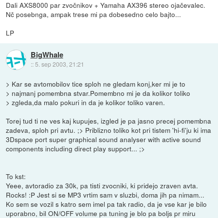
Dali AXS8000 par zvočnikov + Yamaha AX396 stereo ojačevalec.
Nč posebnga, ampak trese mi pa dobesedno celo bajto...
LP
BigWhale
::
5. sep 2003, 21:21
> Kar se avtomobilov tice sploh ne gledam konj,ker mi je to
> najmanj pomembna stvar.Pomembno mi je da kolikor toliko
> zgleda,da malo pokuri in da je kolikor toliko varen.
Torej tud ti ne ves kaj kupujes, izgled je pa jasno precej pomembna
zadeva, sploh pri avtu. ;> Priblizno toliko kot pri tistem 'hi-fi'ju ki ima
3Dspace port super graphical sound analyser with active sound
components including direct play support... ;>
To kst:
Yeee, avtoradio za 30k, pa tisti zvocniki, ki pridejo zraven avta.
Rocks! :P Jest si se MP3 vrtim sam v sluzbi, doma jih pa nimam...
Ko sem se vozil s katro sem imel pa tak radio, da je vse kar je bilo
uporabno, bil ON/OFF volume pa tuning je blo pa boljs pr miru