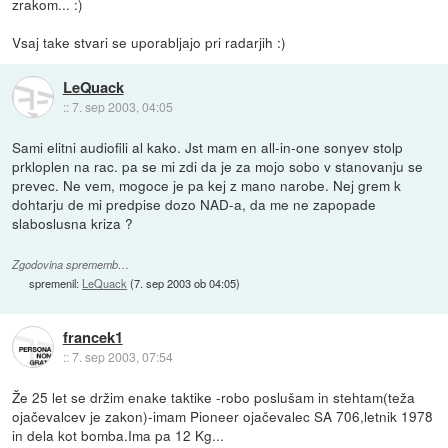
zrakom... :)
Vsaj take stvari se uporabljajo pri radarjih :)
LeQuack
::
7. sep 2003, 04:05
Sami elitni audiofili al kako. Jst mam en all-in-one sonyev stolp
prkloplen na rac. pa se mi zdi da je za mojo sobo v stanovanju se
prevec. Ne vem, mogoce je pa kej z mano narobe. Nej grem k
dohtarju de mi predpise dozo NAD-a, da me ne zapopade
slaboslusna kriza ?
Zgodovina sprememb…
spremenil:
LeQuack
(
7. sep 2003 ob 04:05
)
francek1
::
7. sep 2003, 07:54
Že 25 let se držim enake taktike -robo poslušam in stehtam(teža
ojačevalcev je zakon)-imam Pioneer ojačevalec SA 706,letnik 1978
in dela kot bomba.Ima pa 12 Kg...