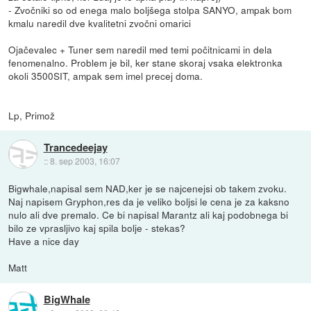
- Zvočniki so od enega malo boljšega stolpa SANYO, ampak bom
kmalu naredil dve kvalitetni zvočni omarici
Ojačevalec + Tuner sem naredil med temi počitnicami in dela
fenomenalno. Problem je bil, ker stane skoraj vsaka elektronka
okoli 3500SIT, ampak sem imel precej doma.
Lp, Primož
Trancedeejay
::
8. sep 2003, 16:07
Bigwhale,napisal sem NAD,ker je se najcenejsi ob takem zvoku.
Naj napisem Gryphon,res da je veliko boljsi le cena je za kaksno
nulo ali dve premalo. Ce bi napisal Marantz ali kaj podobnega bi
bilo ze vprasljivo kaj spila bolje - stekas?
Have a nice day
Matt
BigWhale