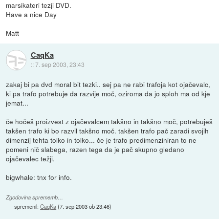
marsikateri tezji DVD.
Have a nice Day
Matt
CaqKa
::
7. sep 2003, 23:43
zakaj bi pa dvd moral bit tezki.. sej pa ne rabi trafoja kot ojačevalc,
ki pa trafo potrebuje da razvije moč, oziroma da jo sploh ma od kje
jemat...
če hočeš proizvest z ojačevalcem takšno in takšno moč, potrebuješ
takšen trafo ki bo razvil takšno moč. takšen trafo pač zaradi svojih
dimenzij tehta tolko in tolko... če je trafo predimenziniran to ne
pomeni nič slabega, razen tega da je pač skupno gledano
ojačevalec težji.
bigwhale: tnx for info.
Zgodovina sprememb…
spremenil:
CaqKa
(
7. sep 2003 ob 23:46
)