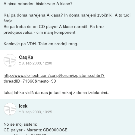
A nima nobeden čistokrvne A klase?
Kaj pa doma narejena A klasa? In doma narejeni zvočniki. A to tudi
šteje.
Bo pa treba še en CD player A klase naredit. Pa brez
predojačevalca - čim manj komponent.
Kablovje pa VDH. Tako en srednji rang.
CaqKa
::
8. sep 2003, 12:00
http://www.slo-tech.com/script/forum/izpisteme.shtml?
threadID=71360&mesto=99
tukaj lahko vidiš da nas je tudi nekaj z doma izdelanimi...
icek
::
8. sep 2003, 13:25
No se moj sistem:
CD palyer - Marantz CD6000OSE