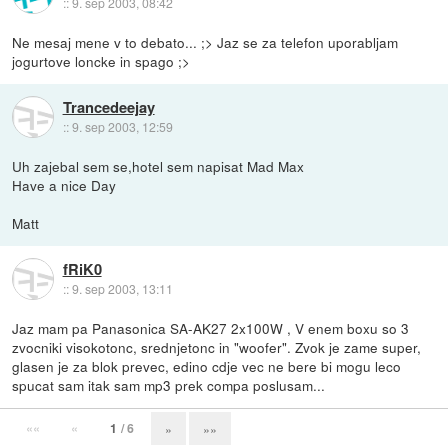
::
9. sep 2003, 08:42
Ne mesaj mene v to debato... ;> Jaz se za telefon uporabljam
jogurtove loncke in spago ;>
Trancedeejay
::
9. sep 2003, 12:59
Uh zajebal sem se,hotel sem napisat Mad Max
Have a nice Day
Matt
fRiK0
::
9. sep 2003, 13:11
Jaz mam pa Panasonica SA-AK27 2x100W , V enem boxu so 3
zvocniki visokotonc, srednjetonc in "woofer". Zvok je zame super,
glasen je za blok prevec, edino cdje vec ne bere bi mogu leco
spucat sam itak sam mp3 prek compa poslusam...
««
«
1
/ 6
»
»»