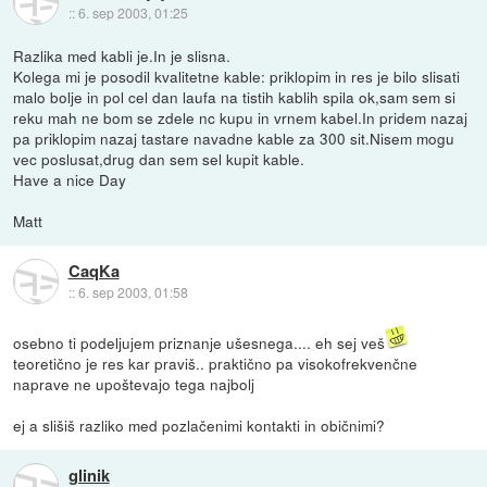
::
6. sep 2003, 01:25
Razlika med kabli je.In je slisna.
Kolega mi je posodil kvalitetne kable: priklopim in res je bilo slisati
malo bolje in pol cel dan laufa na tistih kablih spila ok,sam sem si
reku mah ne bom se zdele nc kupu in vrnem kabel.In pridem nazaj
pa priklopim nazaj tastare navadne kable za 300 sit.Nisem mogu
vec poslusat,drug dan sem sel kupit kable.
Have a nice Day
Matt
CaqKa
::
6. sep 2003, 01:58
osebno ti podeljujem priznanje ušesnega.... eh sej veš
teoretično je res kar praviš.. praktično pa visokofrekvenčne
naprave ne upoštevajo tega najbolj
ej a slišiš razliko med pozlačenimi kontakti in običnimi?
glinik