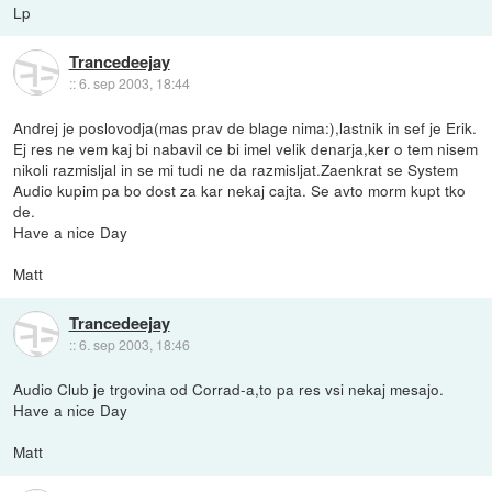
Lp
Trancedeejay
::
6. sep 2003, 18:44
Andrej je poslovodja(mas prav de blage nima:),lastnik in sef je Erik.
Ej res ne vem kaj bi nabavil ce bi imel velik denarja,ker o tem nisem
nikoli razmisljal in se mi tudi ne da razmisljat.Zaenkrat se System
Audio kupim pa bo dost za kar nekaj cajta. Se avto morm kupt tko
de.
Have a nice Day
Matt
Trancedeejay
::
6. sep 2003, 18:46
Audio Club je trgovina od Corrad-a,to pa res vsi nekaj mesajo.
Have a nice Day
Matt