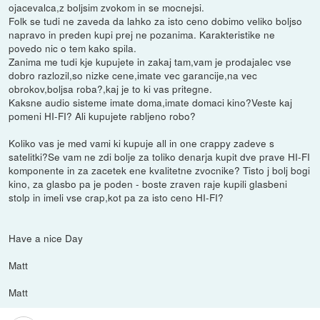
ojacevalca,z boljsim zvokom in se mocnejsi.
Folk se tudi ne zaveda da lahko za isto ceno dobimo veliko boljso
napravo in preden kupi prej ne pozanima. Karakteristike ne
povedo nic o tem kako spila.
Zanima me tudi kje kupujete in zakaj tam,vam je prodajalec vse
dobro razlozil,so nizke cene,imate vec garancije,na vec
obrokov,boljsa roba?,kaj je to ki vas pritegne.
Kaksne audio sisteme imate doma,imate domaci kino?Veste kaj
pomeni HI-FI? Ali kupujete rabljeno robo?
Koliko vas je med vami ki kupuje all in one crappy zadeve s
satelitki?Se vam ne zdi bolje za toliko denarja kupit dve prave HI-FI
komponente in za zacetek ene kvalitetne zvocnike? Tisto j bolj bogi
kino, za glasbo pa je poden - boste zraven raje kupili glasbeni
stolp in imeli vse crap,kot pa za isto ceno HI-FI?
Have a nice Day
Matt
Matt