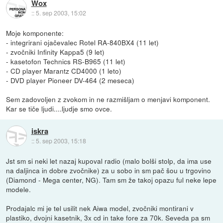
Wox
::
5. sep 2003, 15:02
Moje komponente:
- integrirani ojačevalec Rotel RA-840BX4 (11 let)
- zvočniki Infinity Kappa5 (9 let)
- kasetofon Technics RS-B965 (11 let)
- CD player Marantz CD4000 (1 leto)
- DVD player Pioneer DV-464 (2 meseca)
Sem zadovoljen z zvokom in ne razmišljam o menjavi komponent.
Kar se tiče ljudi....ljudje smo ovce.
iskra
::
5. sep 2003, 15:18
Jst sm si neki let nazaj kupoval radio (malo bolši stolp, da ima use
na daljinca in dobre zvočnike) za u sobo in sm pač šou u trgovino
(Diamond - Mega center, NG). Tam sm že takoj opazu ful neke lepe
modele.
Prodajalc mi je tel usilit nek Aiwa model, zvočniki montirani v
plastiko, dvojni kasetnik, 3x cd in take fore za 70k. Seveda pa sm