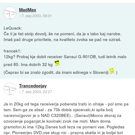
MadMax
::
7. sep 2003, 09:31
LeQuack:
Če ti je tist stolp dovolj, še ne pomeni, da je s tabo kaj narobe.
Imaš pač druge prioritete, na kvaliteto zvoka se pač ne oziraš.
francek1:
12kg? Probaj kje dobit receiver Sansui G-901DB, tudi letnik malo
pred 80. Ima dobrih 32 kg
(Čeprav bi se znalo zgodit, da imam edinega v Sloveniji
)
Trancedeejay
::
7. sep 2003, 23:27
Ja in 20kg od tega receiverja pobereta trafo in ohisje - pol smo pa
tam. Sem ga ze slisal - za 70k dobis ojacevalc,ki spila bolj
naravno(govor je o NAD C320BEE).. (Sansui)Mocno skoraj za
ozvocenje poganjat,le kovinski zvok me moti. Mam doma
gramofon,ki ima 12kg.Danes tudi teza ne pomeni vse. Pogledas
npr. Pioneerjev DVD,vse skup nic - prazna skatla in je boljsi kot