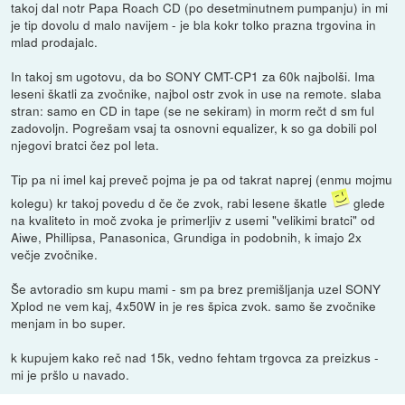
takoj dal notr Papa Roach CD (po desetminutnem pumpanju) in mi
je tip dovolu d malo navijem - je bla kokr tolko prazna trgovina in
mlad prodajalc.
In takoj sm ugotovu, da bo SONY CMT-CP1 za 60k najbolši. Ima
leseni škatli za zvočnike, najbol ostr zvok in use na remote. slaba
stran: samo en CD in tape (se ne sekiram) in morm rečt d sm ful
zadovoljn. Pogrešam vsaj ta osnovni equalizer, k so ga dobili pol
njegovi bratci čez pol leta.
Tip pa ni imel kaj preveč pojma je pa od takrat naprej (enmu mojmu
kolegu) kr takoj povedu d če če zvok, rabi lesene škatle
glede
na kvaliteto in moč zvoka je primerljiv z usemi "velikimi bratci" od
Aiwe, Phillipsa, Panasonica, Grundiga in podobnih, k imajo 2x
večje zvočnike.
Še avtoradio sm kupu mami - sm pa brez premišljanja uzel SONY
Xplod ne vem kaj, 4x50W in je res špica zvok. samo še zvočnike
menjam in bo super.
k kupujem kako reč nad 15k, vedno fehtam trgovca za preizkus -
mi je pršlo u navado.