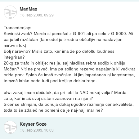
MadMax
::
8. sep 2003, 09:29
Trancedeejay:
Kovinski zvok? Morda si pomešal z G-901 ali pa celo z G-9000. Ali
pa je bil razštelan (ta model je izredno občutljiv na nastavljen
mirovni tok).
Bolj naravno? Misliš zato, ker ima že po defoltu loudness
integriran?
20kg za trafo in ohišje: res je, saj hladilna rebra sodijo k ohišju.
Močan? Niti ne preveč. Ima pa solidno rezervo napajanja ki večkrat
pride prav. Sploh če imaš zvočnike, ki jim impedanca ni konstantna,
temveč lahko pade tudi pod tretjino deklarirane.
btw: zakaj imam občutek, da pri tebi le NAD nekaj velja? Morda
zato, ker imaš svoj sistem zasnovan na njem?
Sicer se strinjam, da ponuja dokaj ugodno razmerje cena/kvaliteta,
toda to še zdaleč ne pomeni da je naj-naj, mar ne?
Keyser Soze
::
8. sep 2003, 10:03