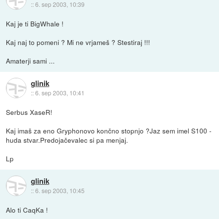
::
6. sep 2003, 10:39
Kaj je ti BigWhale !
Kaj naj to pomeni ? Mi ne vrjameš ? Stestiraj !!!
Amaterji sami ...
glinik
::
6. sep 2003, 10:41
Serbus XaseR!
Kaj imaš za eno Gryphonovo končno stopnjo ?Jaz sem imel S100 -
huda stvar.Predojačevalec si pa menjaj.
Lp
glinik
::
6. sep 2003, 10:45
Alo ti CaqKa !