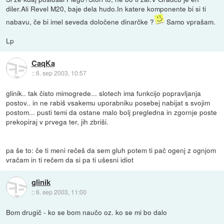
diler.Ali Revel M20, baje dela hudo.In katere komponente bi si ti
nabavu, če bi imel seveda določene dinarčke ?
Samo vprašam.
Lp
CaqKa
::
6. sep 2003, 10:57
glinik.. tak čisto mimogrede... slotech ima funkcijo popravljanja
postov.. in ne rabiš vsakemu uporabniku posebej nabijat s svojim
postom... pusti temi da ostane malo bolj pregledna in zgornje poste
prekopiraj v prvega ter, jih zbriši.
pa še to: če ti meni rečeš da sem gluh potem ti pač ogenj z ognjom
vračam in ti rečem da si pa ti ušesni idiot
glinik
::
6. sep 2003, 11:00
Bom drugič - ko se bom naučo oz. ko se mi bo dalo