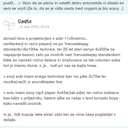
pustit... ;> Vazn da se pleha in ostalih delov avtomobila ni slisalo ko
sem se vozil (Ze to, da se je vidla cesta med nogami je blo scary...)
CaqKa
::
6. sep 2003, 00:44
domači kino s projektorjem v sobi 11x5metrov...
veršterkerji in razni playerji ne po 'trancedeejay
standardu'(6x100w, technics, ter 25 let stari sanyo 4x200w za
napajanje basov) zato pa zvočnik nad 'trancedeejay standardom',
kište so namreč ročno delane in izračunane za tak volumen sobe
kot jo imamo doma. o ja... tudi pri nas se bajta trese.
v svoji sobi imam enega technicsa kjer mu piše 2x70w ter
muzika(mp3) iz soundblaster live.
v avtu imam sony mp3 player 4x45w(tak piše) ter ročno izdelano
bas kišto v prtljažniku, katere slike so nekje v temi tornado boya -
kako narediti zvočnik.
in ja.. folk kupuje take stvari zato ker se nima časa poglabljat v
detajle.