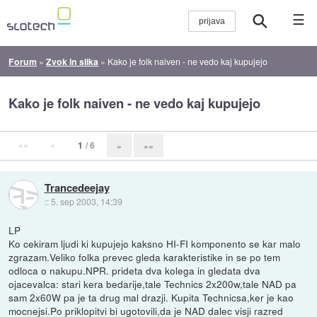
☰
Forum
»
Zvok in slika
»
Kako je folk naiven - ne vedo kaj kupujejo
Kako je folk naiven - ne vedo kaj kupujejo
««
«
1
/ 6
»
»»
Trancedeejay
::
5. sep 2003, 14:39
LP
Ko cekiram ljudi ki kupujejo kaksno HI-FI komponento se kar malo
zgrazam.Veliko folka prevec gleda karakteristike in se po tem
odloca o nakupu.NPR. prideta dva kolega in gledata dva
ojacevalca: stari kera bedarije,tale Technics 2x200w,tale NAD pa
sam 2x60W pa je ta drug mal drazji. Kupita Technicsa,ker je kao
mocnejsi.Po priklopitvi bi ugotovili,da je NAD dalec visji razred