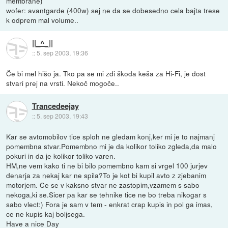
membrane)
wofer: avantgarde (400w) sej ne da se dobesedno cela bajta trese
k odprem mal volume..
||_^_||
::
5. sep 2003, 19:36
Če bi mel hišo ja. Tko pa se mi zdi škoda keša za Hi-Fi, je dost
stvari prej na vrsti. Nekoč mogoče..
Trancedeejay
::
5. sep 2003, 19:43
Kar se avtomobilov tice sploh ne gledam konj,ker mi je to najmanj
pomembna stvar.Pomembno mi je da kolikor toliko zgleda,da malo
pokuri in da je kolikor toliko varen.
HM,ne vem kako ti ne bi bilo pomembno kam si vrgel 100 jurjev
denarja za nekaj kar ne spila?To je kot bi kupil avto z zjebanim
motorjem. Ce se v kaksno stvar ne zastopim,vzamem s sabo
nekoga,ki se.Sicer pa kar se tehnike tice ne bo treba nikogar s
sabo vlect:) Fora je sam v tem - enkrat crap kupis in pol ga imas,
ce ne kupis kaj boljsega.
Have a nice Day