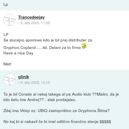
Lp
Trancedeejay
::
6. sep 2003, 11:58
LP
Se slucajno spomnes kdo je bil prej distributer za
Gryphon,Copland......itd. Delam za to firmo
Have a nice Day
Matt
glinik
::
6. sep 2003, 14:15
To je bil Corado al nekaj takega al pa Audio klub ??Mislim, da je
bilo šefu ime Andrej?? - slab prodajalec.
Zdaj ima Vklop oz. UBIQ zastopništvo za Gryphona.Štima?
No kaj bi si nabavil če bi imel odlično finančno stanje $$$$$