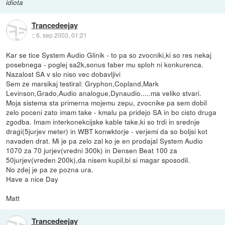
idiota
Trancedeejay
::
6. sep 2003, 01:21
Kar se tice System Audio Glinik - to pa so zvocniki,ki so res nekaj
posebnega - poglej sa2k,sonus faber mu sploh ni konkurenca.
Nazalost SA v slo niso vec dobavljivi
Sem ze marsikaj testiral: Gryphon,Copland,Mark
Levinson,Grado,Audio analogue,Dynaudio.....ma veliko stvari.
Moja sistema sta primerna mojemu zepu, zvocnike pa sem dobil
zelo poceni zato imam take - kmalu pa pridejo SA in bo cisto druga
zgodba. Imam interkonekcijske kable take,ki so trdi in srednje
dragi(5jurjev meter) in WBT konwktorje - verjemi da so boljsi kot
navaden drat. Mi je pa zelo zal ko je en prodajal System Audio
1070 za 70 jurjev(vredni 300k) in Densen Beat 100 za
50jurjev(vreden 200k),da nisem kupil,bi si magar sposodil.
No zdej je pa ze pozna ura.
Have a nice Day
Matt
Trancedeejay