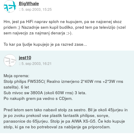
BigWhale
::
5. sep 2003, 15:25
Hm, jest pa HiFi naprav sploh ne kupujem, pa se najcenej skoz
pridem ;) Nazadnje sem kupil budilko, pred tem pa televizijo (vzel
sem najvecjo za najmanj denarja ;>).
To kar pa ljudje kupujejo je pa razred zase...
jest10
::
5. sep 2003, 16:21
Moja oprema:
Stolp philips FW535C( Realno izmerjeno 2*40W rms +2*3W rms
satelita). 6 let
Sub mivoc sw 3800A (okoli 60W rms) 3 leta.
Po nakupih grem pa vedno s CDjem.
Pred letom sem tako nabavil stolp za sestro. Bil je okoli 45jurjeu in
je po zvoku prekosil vse plastik fantastik philipse, sonye,
panasonice do 65jurjeu. Stolp je pa AIWA XS-G5. Če kdo kupuje
stolp, ki ga ne bo potreboval za nabijanje ga priporočam.