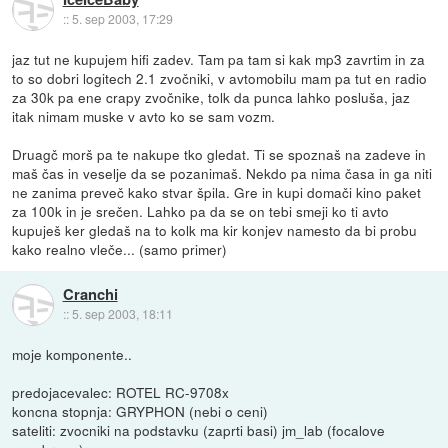
::
5. sep 2003, 17:29
jaz tut ne kupujem hifi zadev. Tam pa tam si kak mp3 zavrtim in za
to so dobri logitech 2.1 zvočniki, v avtomobilu mam pa tut en radio
za 30k pa ene crapy zvočnike, tolk da punca lahko posluša, jaz
itak nimam muske v avto ko se sam vozm.
Druagč morš pa te nakupe tko gledat. Ti se spoznaš na zadeve in
maš čas in veselje da se pozanimaš. Nekdo pa nima časa in ga niti
ne zanima preveč kako stvar špila. Gre in kupi domači kino paket
za 100k in je srečen. Lahko pa da se on tebi smeji ko ti avto
kupuješ ker gledaš na to kolk ma kir konjev namesto da bi probu
kako realno vleče... (samo primer)
Cranchi
::
5. sep 2003, 18:11
moje komponente..
predojacevalec: ROTEL RC-9708x
koncna stopnja: GRYPHON (nebi o ceni)
sateliti: zvocniki na podstavku (zaprti basi) jm_lab (focalove