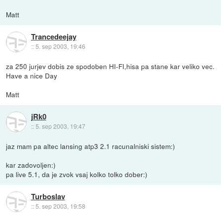
Matt
Trancedeejay
::
5. sep 2003, 19:46
za 250 jurjev dobis ze spodoben HI-FI,hisa pa stane kar veliko vec.
Have a nice Day
Matt
jRk0
::
5. sep 2003, 19:47
jaz mam pa altec lansing atp3 2.1 racunalniski sistem:)
kar zadovoljen:)
pa live 5.1, da je zvok vsaj kolko tolko dober:)
Turboslav
::
5. sep 2003, 19:58