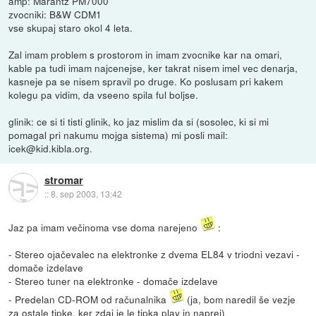
amp: Marantz PM7000
zvocniki: B&W CDM1
vse skupaj staro okol 4 leta.
Zal imam problem s prostorom in imam zvocnike kar na omari,
kable pa tudi imam najcenejse, ker takrat nisem imel vec denarja,
kasneje pa se nisem spravil po druge. Ko poslusam pri kakem
kolegu pa vidim, da vseeno spila ful boljse.
glinik: ce si ti tisti glinik, ko jaz mislim da si (sosolec, ki si mi
pomagal pri nakumu mojga sistema) mi posli mail:
icek@kid.kibla.org.
stromar
::
8. sep 2003, 13:42
Jaz pa imam večinoma vse doma narejeno
:
- Stereo ojačevalec na elektronke z dvema EL84 v triodni vezavi -
domače izdelave
- Stereo tuner na elektronke - domače izdelave
- Predelan CD-ROM od računalnika
(ja, bom naredil še vezje
za ostale tipke, ker zdaj je le tipka play in naprej)