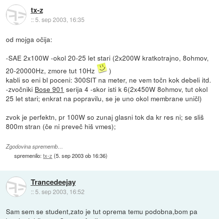
tx-z
::
5. sep 2003, 16:35
od mojga očija:
-SAE 2x100W -okol 20-25 let stari (2x200W kratkotrajno, 8ohmov,
20-20000Hz, zmore tut 10Hz
)
kabli so eni bl poceni: 300SIT na meter, ne vem točn kok debeli itd.
-zvočniki
Bose 901
serija 4 -skor isti k 6(2x450W 8ohmov, tut okol
25 let stari; enkrat na popravilu, se je uno okol membrane uničl)
zvok je perfektn, pr 100W so zunaj glasni tok da kr res ni; se sliš
800m stran (če ni preveč hiš vmes);
Zgodovina sprememb…
spremenilo:
tx-z
(
5. sep 2003 ob 16:36
)
Trancedeejay
::
5. sep 2003, 16:52
Sam sem se student,zato je tut oprema temu podobna,bom pa