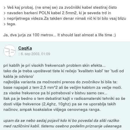
> Veš kaj probaj, (ne smej se) za zvočniški kabel stestiraj čisto
> navaden barkeni POLN kabel 2.5mm2, ki je seveda trd in
> neprijetnega videza.Za takšen denar nimaš nič ki bi bilo vsaj blizu
> tega.
Ja, dva jurja za 100 metrov... It should last almost a life time ;)
CaqKa
::
6. sep 2003, 01:09
pri kablih je pri visokih frekvencah problem skin efekta...
tako da je treba upoštevat tiste ki rečejo 'kvalitetn kabl' ter 'tudi od
kabla je odvisno'
najboljša varianta za močnostni prenos do zvočnikov bi bila ta:
base napajaš z tem 2,5 mm^2 ali še večjim kablom za večje moči.
za visoke frekvence pa bi potreboval v bistvu samo cev...
itak pa je bedno o tem debatirat kajti v radioamaterski tehniki so še
dosti višje frekvence (2,4ghz, 10ghz) pa se ne uporablja takih
načinov, ampak koaksialce višjega cenovnega ranga.
upam da se nebo sedaj pojavil kdo ki bo povedal da sliši razliko
med različnimi kabli. tistemu osebno podelim priznanje ušesnega