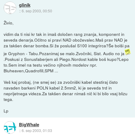
glinik
::
6. sep 2003, 00:50
Živio,
vidim da ti nisi kr tak in imaš določen rang znanja, komponent in
seveda denarja.Očitno si pravi NAD oboževalec.Maš prav NAD je
za takšen denar bomba.Si že poslušal S100 integrirca?Še bolši pa
je Gryphon - Tabu.Pozanimaj se malo.Zvočniki, Sist. Audio no ja
.Poskusi z Sonusfaberjem ali Piego.Nordost kable boš kupo?Lepo
to.Sem imel na testu večino njihovih modelov npr.
Bluheaven,Quadrofill,SPM ...
Veš kaj probaj, (ne smej se) za zvočniški kabel stestiraj čisto
navaden barkeni POLN kabel 2.5mm2, ki je seveda trd in
neprijetnega videza.Za takšen denar nimaš nič ki bi bilo vsaj blizu
tega.
Lp
BigWhale
::
6. sep 2003, 01:03