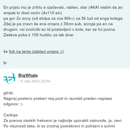
En prjatu mu je zrihtu e ojačevalc, rablen, star (AKAI mislim da je)
ampak kr dost močn (4x110 sin)
pa gor 2x sony (od stolpa za cca 80k+) za 5k tud od enga kolega.
Zdej je pa zravn še ena omara z 30cm sub, sonyja pa en na
drugem. vsi zvočniki so td postavljeni v kote, kar se ful pozna.
Zadeva poka k 100 hudiču za tak dnar
še
link na temo izdelavi omare :))
lp
BigWhale
::
6. sep 2003, 22:54
glinik:
Najprej posteno preberi moj post in razmisli preden napises
odgovor ;>
Cackqa:
Za prenos visokih frekvenc je najbolje uporabit valovode, ja, cevi.
Po moznosti take, ki so znotraj posrebreni in polnjeni s suhmi