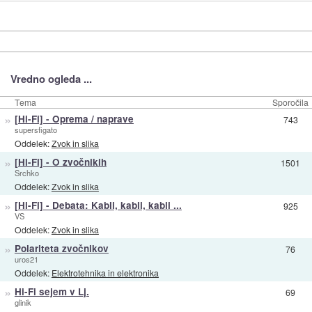
Vredno ogleda ...
Tema
Sporočila
»
[Hi-Fi] - Oprema / naprave
743
supersfigato
Oddelek:
Zvok in slika
»
[Hi-Fi] - O zvočnikih
1501
Srchko
Oddelek:
Zvok in slika
»
[Hi-Fi] - Debata: Kabli, kabli, kabli ...
925
VS
Oddelek:
Zvok in slika
»
Polariteta zvočnikov
76
uros21
Oddelek:
Elektrotehnika in elektronika
»
Hi-Fi sejem v Lj.
69
glinik