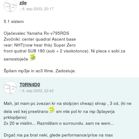
zile
::
6. sep 2003, 20:17
5.1 sistem
Ojačevalec Yamaha Rx-v795RDS
Zvočniki: center quadral Ascent base
rear: NHT(now hear this) Super Zero
front qudral SUB 180 (sub + 2 visokotonca). Ni placa v sobi za
samostoječe
Špilam mp3je in ac3 filme. Zadostuje.
T0RN4D0
::
6. sep 2003, 22:42
Mah, jst mam pc zvezan kr na stolp(en cheap) shrap , 3 cd, (ki ne
dela več kej preetirano
sm mle pol kr na mp-3playerja
prklopljeno)
2x 20 w mislim... Razmišlam o surroundu. sam ne wem...
Drgač ma pa brat neki, glede performance/price na max