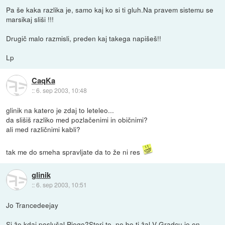
Pa še kaka razlika je, samo kaj ko si ti gluh.Na pravem sistemu se
marsikaj sliši !!!
Drugič malo razmisli, preden kaj takega napišeš!!
Lp
CaqKa
::
6. sep 2003, 10:48
glinik na katero je zdaj to leteleo...
da slišiš razliko med pozlačenimi in običnimi?
ali med različnimi kabli?
tak me do smeha spravljate da to že ni res
glinik
::
6. sep 2003, 10:51
Jo Trancedeejay
Si že kdaj poslušal Piego?Stori to, ne bo ti žal.V Gradcu je en