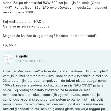
slabo. Žal pa nisem slišal B&W 602 serijo, ki jih še imajo (Cena
144K). Ponudili so mi še NAD-ov ojačevalec - modela žal na pamet
ne vem (cena 110K).
Kaj mislite pa o tem
NAD-u
Cena se mi zdi še kar ugodna.
Mogoče še kakšen drug predlog? Kakšen konkreten model?
Lp, Martin
angello
::
11. dec 2004, 14:17
kolko za b&w zvocnike? a to mislis par? al za domaci kino komplet?
vem jih je imel namres brat v svoji sobi se pravi zvocnike je mel ene
3leta potem jih je prodal. ampak vem da takrat niso presagal cene
100ksit. res se je zadeva podrazila... a mislis NAD C352? ja ta je
špica... ej probaj se ostalo frstrkarijo za ta denar ce mas
moznost(tiste znameke ki sem ti jih zgoraj navedu, sam ce ti je
cambridge vsec in si ze preprican potem te pa ne mislim nic solit
pameti, vsak ma svoj okus, razlicen nacin poslusanja muzzke na
razlicni glasnosti na razlicen tip glasbe) glede reciverja teggaa pa