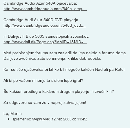
Cambridge Audio Azur 540A ojačevalca:
http://www.cambridgeaudio.com/540a_amp....
Cambridge Audi Azur 540D DVD playerja
http://www.cambridgeaudio.com/540d_dvd....
in Dali-jevih Blue 5005 samostoječih zvočnikov.
http://www.dali.dk/Page.asp?MMID=1&MID=...
Med prebiranjem foruma sem zasledil da ima nekdo s foruma doma
Dalijeve zvočnike, zato so mnenja, kritike dobrodošle.
Kar se tiče ojačevalca bi lahko bil mogoče kakšen Nad ali pa Rotel.
Ali bi po vašem mnenju ta sistem lepo igral?
Še kakšen predlog o kakšnem drugem playerju in zvočnikih?
Za odgovore se vam že v naprej zahvaljujem!
Lp, Martin
spremenilo:
Stepni Volk
(
12. feb 2005 ob 11:45
)