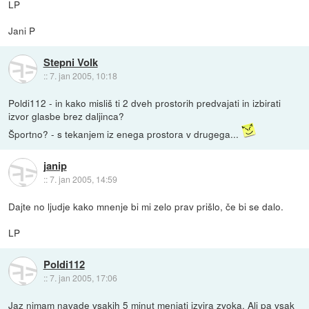
LP
Jani P
Stepni Volk
::
7. jan 2005, 10:18
Poldi112 - in kako misliš ti 2 dveh prostorih predvajati in izbirati
izvor glasbe brez daljinca?
Športno? - s tekanjem iz enega prostora v drugega...
janip
::
7. jan 2005, 14:59
Dajte no ljudje kako mnenje bi mi zelo prav prišlo, če bi se dalo.
LP
Poldi112
::
7. jan 2005, 17:06
Jaz nimam navade vsakih 5 minut menjati izvira zvoka. Ali pa vsak