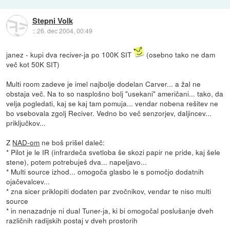
Stepni Volk
::
26. dec 2004, 00:49
janez - kupi dva reciver-ja po 100K SIT
(osebno tako ne dam
več kot 50K SIT)
Multi room zadeve je imel najbolje dodelan Carver... a žal ne
obstaja več. Na to so nasplošno bolj "usekani" američani... tako, da
velja pogledati, kaj se kaj tam pomuja... vendar nobena rešitev ne
bo vsebovala zgolj Reciver. Vedno bo več senzorjev, daljincev...
priključkov...
Z
NAD-om
ne boš prišel daleč:
* Pilot je le IR (infrardeča svetloba še skozi papir ne pride, kaj šele
stene), potem potrebuješ dva... napeljavo...
* Multi source izhod... omogoča glasbo le s pomočjo dodatnih
ojačevalcev...
* zna sicer priklopiti dodaten par zvočnikov, vendar te niso multi
source
* in nenazadnje ni dual Tuner-ja, ki bi omogočal poslušanje dveh
različnih radijskih postaj v dveh prostorih