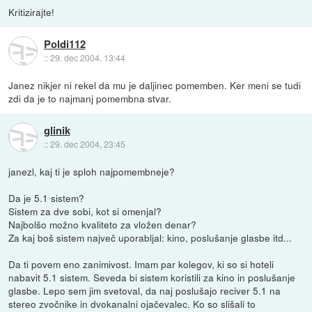
Kritizirajte!
Poldi112
::
29. dec 2004, 13:44
Janez nikjer ni rekel da mu je daljinec pomemben. Ker meni se tudi
zdi da je to najmanj pomembna stvar.
glinik
::
29. dec 2004, 23:45
janezl, kaj ti je sploh najpomembneje?
Da je 5.1 sistem?
Sistem za dve sobi, kot si omenjal?
Najbolšo možno kvaliteto za vložen denar?
Za kaj boš sistem največ uporabljal: kino, poslušanje glasbe itd...
Da ti povem eno zanimivost. Imam par kolegov, ki so si hoteli
nabavit 5.1 sistem. Seveda bi sistem koristili za kino in poslušanje
glasbe. Lepo sem jim svetoval, da naj poslušajo reciver 5.1 na
stereo zvočnike in dvokanalni ojačevalec. Ko so slišali to