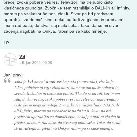
precej zvoka pobere ves les. Televizor ima trenutno čisto
klasičnega grundiga. Zvočnike sem razmišljal o DALI-jih ali Infinity,
moram pa vsekakor še poslušat it. Stvar pa bri predvsem
uporabljal za domači kino, nekaj pa tudi za glasbo in predvsem
imam rad base, da stvar saj malo seka. Tako, da se mi stvar
začenja nagibati na Onkya. rabim pa še kako mnenje.
LP
VS
::
9. jan 2005, 05:08
Jani pravi:
soba je 5x5 na eni strani streha pada (mansarda), visoka je
2.5m, pohištva ni kaj veliko notri, nameravam pa še nabavit in
seveda štukadur(ni betonska plata). Tko da se mi zdi, kar imam
zdaj da kar precej zvoka pobere ves les. Televizor ima trenutno
čisto klasičnega grundiga. Zvočnike sem razmišljal o DALI-jih
ali Infinity, moram pa vsekakor še poslušat it. Stvar pa bri
predvsem uporabljal za domači kino, nekaj pa tudi za glasbo in
predvsem imam rad base, da stvar saj malo seka. Tako, da se mi
stvar začenja nagibati na Onkya. rabim pa še kako mnenje.