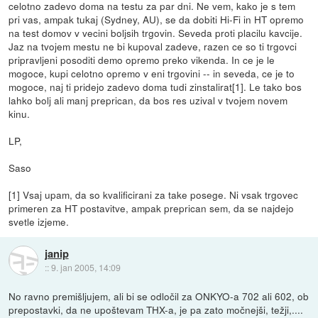
celotno zadevo doma na testu za par dni. Ne vem, kako je s tem
pri vas, ampak tukaj (Sydney, AU), se da dobiti Hi-Fi in HT opremo
na test domov v vecini boljsih trgovin. Seveda proti placilu kavcije.
Jaz na tvojem mestu ne bi kupoval zadeve, razen ce so ti trgovci
pripravljeni posoditi demo opremo preko vikenda. In ce je le
mogoce, kupi celotno opremo v eni trgovini -- in seveda, ce je to
mogoce, naj ti pridejo zadevo doma tudi zinstalirat[1]. Le tako bos
lahko bolj ali manj preprican, da bos res uzival v tvojem novem
kinu.
LP,
Saso
[1] Vsaj upam, da so kvalificirani za take posege. Ni vsak trgovec
primeren za HT postavitve, ampak preprican sem, da se najdejo
svetle izjeme.
janip
::
9. jan 2005, 14:09
No ravno premišljujem, ali bi se odločil za ONKYO-a 702 ali 602, ob
prepostavki, da ne upoštevam THX-a, je pa zato močnejši, težji,....