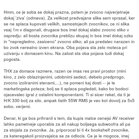
Hmm, ce je soba se dokaj prazna, potem je zvocno najverjetneje
dokaj 'ziva' (odmeva). Za velikost predvajane slike sem vprasal, ker
se ne splaca kupovati velikih, samostojecih zvocnikov, ce ni slika
vsaj 1m v diagonali, drugace bos imel dokaj slabo zvocno sliko v
ospredju: ali bosta zvocnika preblizu skupaj in bos imel dokaj ozko
in "nepregledno, zasiceno" zvocno sliko; ali pa predalec narazen in
bo zvok nerealno izven ekrana. Oba pojava sta zelo moteca pri
uzivanju v domacem kinu. Na zalost sta oba pojava tudi dokaj
pogosta.
THX za domace razmere, razen ce imas res pravi prostor (mini
kino, z zelo oblazinjenimi, udobnimi sedezi, debelo predprogo,
zvocno izoliranimi stenami,...), ne pomeni kaj dosti -- je le
marketingska poteza; bolj se ti splaca pogledati, kako bo bodoci
ojacevalec igral z ostalimi komponentami. Ti si sicer rekel, da ti je
H/K 330 bolj za silo, ampak tistih 55W RMS je vec kot dovolj za 5x5
sobo, verjemi.
Denar, ki ga bos prihranil s tem, da kupis malce cenejsi AV receiver
lahko pametneje uporabis za ali nakup boljsega subwoofra ali pa
za stojala za zvocnike. Ja, priporocal bi ti 4x bookshelf zvocnike,
za kateregakoli proizvajalca se ze odlocis. Ce je le mogoce, imej