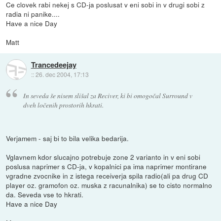
Ce clovek rabi nekej s CD-ja poslusat v eni sobi in v drugi sobi z
radia ni panike....
Have a nice Day
Matt
Trancedeejay
::
26. dec 2004, 17:13
In seveda še nisem slišal za Reciver, ki bi omogočal Surround v
dveh ločenih prostorih hkrati.
Verjamem - saj bi to bila velika bedarija.
Vglavnem kdor slucajno potrebuje zone 2 varianto in v eni sobi
poslusa naprimer s CD-ja, v kopalnici pa ima naprimer montirane
vgradne zvocnike in z istega receiverja spila radio(ali pa drug CD
player oz. gramofon oz. muska z racunalnika) se to cisto normalno
da. Seveda vse to hkrati.
Have a nice Day