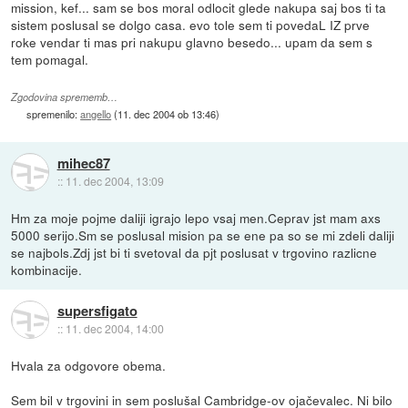
mission, kef... sam se bos moral odlocit glede nakupa saj bos ti ta
sistem poslusal se dolgo casa. evo tole sem ti povedaL IZ prve
roke vendar ti mas pri nakupu glavno besedo... upam da sem s
tem pomagal.
Zgodovina sprememb…
spremenilo:
angello
(
11. dec 2004 ob 13:46
)
mihec87
::
11. dec 2004, 13:09
Hm za moje pojme daliji igrajo lepo vsaj men.Ceprav jst mam axs
5000 serijo.Sm se poslusal mision pa se ene pa so se mi zdeli daliji
se najbols.Zdj jst bi ti svetoval da pjt poslusat v trgovino razlicne
kombinacije.
supersfigato
::
11. dec 2004, 14:00
Hvala za odgovore obema.
Sem bil v trgovini in sem poslušal Cambridge-ov ojačevalec. Ni bilo