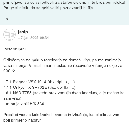
primerjavo, so se vsi odločili za stereo sistem. In to brez pomisleka!
Pa ne si mislit, da so neki veliki poznavatelji hi-fija.
Lp
janip
::
7. jan 2005, 09:34
Pozdravljeni!
Odločam se za nakup receiverja za domači kino, pa me zanimajo
vaša mnenja. V mislih imam naslednje receiverje v rangu nekje za
200 K:
* 7.1 Pioneer VSX-1014 (thx, dpl IIx, ...)
* 7.1 Onkyo TX-SR702E (thx, dpl IIx, ...)
* 6.1 NAD T753 (seveda brez zadnjih dveh kodekov, a je močan ko
sam vrag)
* ta pa je v sili H/K 330
Prosil bi vas za kakršnokoli mnenje in izkušnje, kaj bi bilo za vas
bolj primerno nabavit.