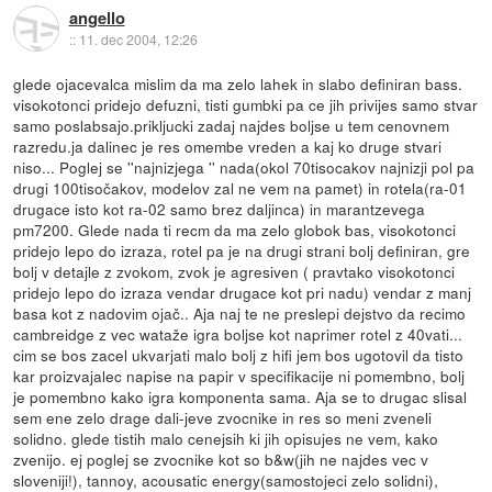
angello
::
11. dec 2004, 12:26
glede ojacevalca mislim da ma zelo lahek in slabo definiran bass.
visokotonci pridejo defuzni, tisti gumbki pa ce jih privijes samo stvar
samo poslabsajo.prikljucki zadaj najdes boljse u tem cenovnem
razredu.ja dalinec je res omembe vreden a kaj ko druge stvari
niso... Poglej se ''najnizjega '' nada(okol 70tisocakov najnizji pol pa
drugi 100tisočakov, modelov zal ne vem na pamet) in rotela(ra-01
drugace isto kot ra-02 samo brez daljinca) in marantzevega
pm7200. Glede nada ti recm da ma zelo globok bas, visokotonci
pridejo lepo do izraza, rotel pa je na drugi strani bolj definiran, gre
bolj v detajle z zvokom, zvok je agresiven ( pravtako visokotonci
pridejo lepo do izraza vendar drugace kot pri nadu) vendar z manj
basa kot z nadovim ojač.. Aja naj te ne preslepi dejstvo da recimo
cambreidge z vec wataže igra boljse kot naprimer rotel z 40vati...
cim se bos zacel ukvarjati malo bolj z hifi jem bos ugotovil da tisto
kar proizvajalec napise na papir v specifikacije ni pomembno, bolj
je pomembno kako igra komponenta sama. Aja se to drugac slisal
sem ene zelo drage dali-jeve zvocnike in res so meni zveneli
solidno. glede tistih malo cenejsih ki jih opisujes ne vem, kako
zvenijo. ej poglej se zvocnike kot so b&w(jih ne najdes vec v
sloveniji!), tannoy, acousatic energy(samostojeci zelo solidni),