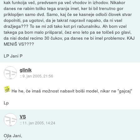
kak funkcija več, predvsem pa več vhodov in izhodov. Nikakor
danes ne rabim toliko tega sranja imet, ker bi bil trenutno gor
priklopljen samo dvd. Samo, kaj če se kasneje odloči človek stvar
dopolniti, pa ugotovi, da je takrat napravil napako, da ni vsel
dražjega??? To se mi zdi tako kot pri računalniku. Ah bom vzel
takega pa bom malo prišparal, čez eno leto pa se tolčeš po glavi,
da nisi dodal recimo 30 čukov, pa danes ne bi imel problemov. KAJ
MENIŠ VS????
LP Jani P
glinik
::
9. jan 2005, 21:56
He he, če imaš možnost nabavit bolši model, nikar ne "gajcaj"
Lp
VS
::
11. jan 2005, 14:24
Ojla Jani,