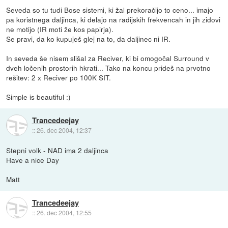
Seveda so tu tudi Bose sistemi, ki žal prekoračijo to ceno... imajo
pa koristnega daljinca, ki delajo na radijskih frekvencah in jih zidovi
ne motijo (IR moti že kos papirja).
Se pravi, da ko kupuješ glej na to, da daljinec ni IR.
In seveda še nisem slišal za Reciver, ki bi omogočal Surround v
dveh ločenih prostorih hkrati... Tako na koncu prideš na prvotno
rešitev: 2 x Reciver po 100K SIT.
Simple is beautiful :)
Trancedeejay
::
26. dec 2004, 12:37
Stepni volk - NAD ima 2 daljinca
Have a nice Day
Matt
Trancedeejay
::
26. dec 2004, 12:55