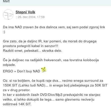
Matt
Stepni Volk
::
26. dec 2004, 17:58
Da ima NAD zraven že dva dalinca vem, saj sem podal zgoraj link
:)
Gre zato, da je daljinc IR, kar pomeni, da moraš do drugega
prostora potegniti kabel in senzor!!!
Razbiti omet, peleskati... skratka delo.
Če je daljinec na radijskih frekvencah, vsa tovrstna kolobocija
odpade.
ERGO = Don't buy NAD
Oz. si na boljšem, če kupiš raje dva... recimo enega surround za
150K SIT (Lahko tudi NAD)... in enega bolj plebejskega za 50K SIT
za v drug prostor.
In ker v sodobnih časih DVD/Divx/Mp3 predvajalniki ne stanjeo
veliko, si lahko dokupiš še tega... samo glavnemu reciverju
odšlrtneš 14K SIT.