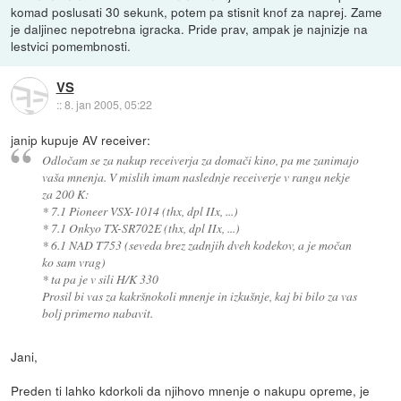
komad poslusati 30 sekunk, potem pa stisnit knof za naprej. Zame
je daljinec nepotrebna igracka. Pride prav, ampak je najnizje na
lestvici pomembnosti.
VS
::
8. jan 2005, 05:22
janip kupuje AV receiver:
Odločam se za nakup receiverja za domači kino, pa me zanimajo
vaša mnenja. V mislih imam naslednje receiverje v rangu nekje
za 200 K:
* 7.1 Pioneer VSX-1014 (thx, dpl IIx, ...)
* 7.1 Onkyo TX-SR702E (thx, dpl IIx, ...)
* 6.1 NAD T753 (seveda brez zadnjih dveh kodekov, a je močan
ko sam vrag)
* ta pa je v sili H/K 330
Prosil bi vas za kakršnokoli mnenje in izkušnje, kaj bi bilo za vas
bolj primerno nabavit.
Jani,
Preden ti lahko kdorkoli da njihovo mnenje o nakupu opreme, je