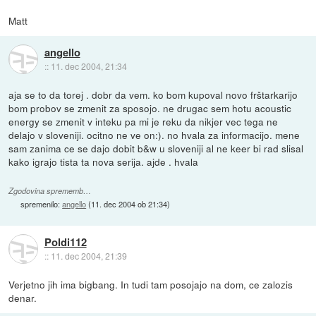
Matt
angello
::
11. dec 2004, 21:34
aja se to da torej . dobr da vem. ko bom kupoval novo frštarkarijo
bom probov se zmenit za sposojo. ne drugac sem hotu acoustic
energy se zmenit v inteku pa mi je reku da nikjer vec tega ne
delajo v sloveniji. ocitno ne ve on:). no hvala za informacijo. mene
sam zanima ce se dajo dobit b&w u sloveniji al ne keer bi rad slisal
kako igrajo tista ta nova serija. ajde . hvala
Zgodovina sprememb…
spremenilo:
angello
(
11. dec 2004 ob 21:34
)
Poldi112
::
11. dec 2004, 21:39
Verjetno jih ima bigbang. In tudi tam posojajo na dom, ce zalozis
denar.