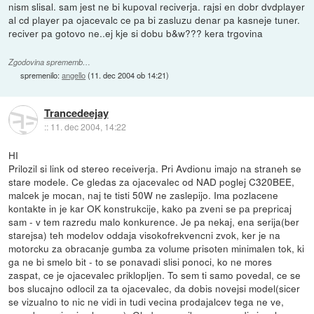
nism slisal. sam jest ne bi kupoval reciverja. rajsi en dobr dvdplayer
al cd player pa ojacevalc ce pa bi zasluzu denar pa kasneje tuner.
reciver pa gotovo ne..ej kje si dobu b&w??? kera trgovina
Zgodovina sprememb…
spremenilo:
angello
(
11. dec 2004 ob 14:21
)
Trancedeejay
::
11. dec 2004, 14:22
HI
Prilozil si link od stereo receiverja. Pri Avdionu imajo na straneh se
stare modele. Ce gledas za ojacevalec od NAD poglej C320BEE,
malcek je mocan, naj te tisti 50W ne zaslepijo. Ima pozlacene
kontakte in je kar OK konstrukcije, kako pa zveni se pa prepricaj
sam - v tem razredu malo konkurence. Je pa nekaj, ena serija(ber
starejsa) teh modelov oddaja visokofrekvencni zvok, ker je na
motorcku za obracanje gumba za volume prisoten minimalen tok, ki
ga ne bi smelo bit - to se ponavadi slisi ponoci, ko ne mores
zaspat, ce je ojacevalec priklopljen. To sem ti samo povedal, ce se
bos slucajno odlocil za ta ojacevalec, da dobis novejsi model(sicer
se vizualno to nic ne vidi in tudi vecina prodajalcev tega ne ve,