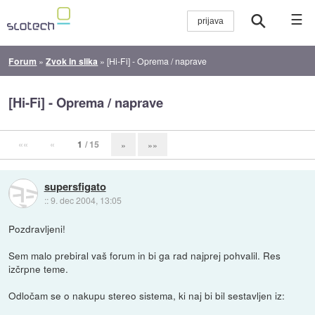
☰
Forum
»
Zvok in slika
»
[Hi-Fi] - Oprema / naprave
[Hi-Fi] - Oprema / naprave
««
«
1
/ 15
»
»»
supersfigato
::
9. dec 2004, 13:05
Pozdravljeni!
Sem malo prebiral vaš forum in bi ga rad najprej pohvalil. Res
izčrpne teme.
Odločam se o nakupu stereo sistema, ki naj bi bil sestavljen iz: