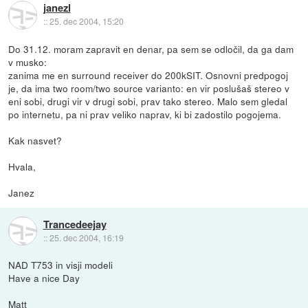
janezl
::
25. dec 2004, 15:20
Do 31.12. moram zapravit en denar, pa sem se odločil, da ga dam
v musko:
zanima me en surround receiver do 200kSIT. Osnovni predpogoj
je, da ima two room/two source varianto: en vir poslušaš stereo v
eni sobi, drugi vir v drugi sobi, prav tako stereo. Malo sem gledal
po internetu, pa ni prav veliko naprav, ki bi zadostilo pogojema.
Kak nasvet?
Hvala,
Janez
Trancedeejay
::
25. dec 2004, 16:19
NAD T753 in visji modeli
Have a nice Day
Matt