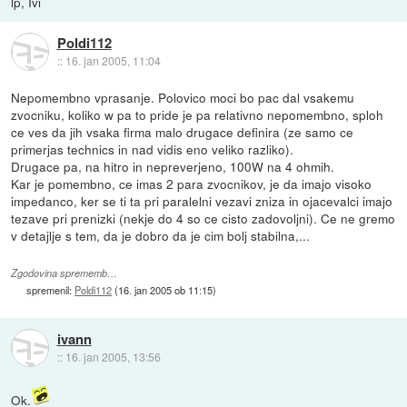
lp, Ivi
Poldi112
::
16. jan 2005, 11:04
Nepomembno vprasanje. Polovico moci bo pac dal vsakemu
zvocniku, koliko w pa to pride je pa relativno nepomembno, sploh
ce ves da jih vsaka firma malo drugace definira (ze samo ce
primerjas technics in nad vidis eno veliko razliko).
Drugace pa, na hitro in nepreverjeno, 100W na 4 ohmih.
Kar je pomembno, ce imas 2 para zvocnikov, je da imajo visoko
impedanco, ker se ti ta pri paralelni vezavi zniza in ojacevalci imajo
tezave pri prenizki (nekje do 4 so ce cisto zadovoljni). Ce ne gremo
v detajlje s tem, da je dobro da je cim bolj stabilna,...
Zgodovina sprememb…
spremenil:
Poldi112
(
16. jan 2005 ob 11:15
)
ivann
::
16. jan 2005, 13:56
Ok.