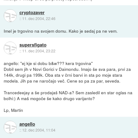
cryptozaver
::
11. dec 2004, 22:46
Imel je trgovino na svojem domu. Kako je sedaj pa ne vem.
supersfigato
::
11. dec 2004, 23:22
angello: "ej kje si dobu b&w??? kera trgovina"
Dobil sem jih v Novi Gorici v Daimondu. Imajo še sva para, prvi za
144k, drugi pa 199k. Oba sta v črni barvi in sta po moje stara
modela. Jih pa ne naročajo več. Cene so pa za par, seveda.
Trancedeejay a še prodajaš NAD-a? Sem zasledil en star oglas na
bolhi:) A maš mogoče še kako drugo varijanto?
Lp, Martin
angello
::
12. dec 2004, 11:04