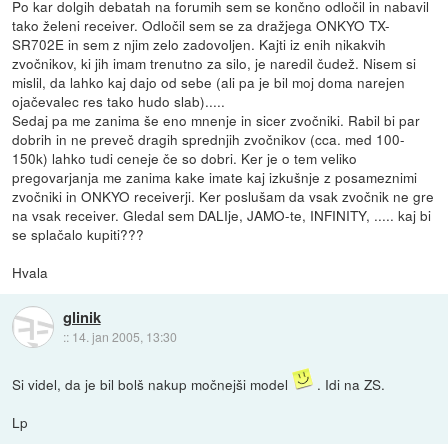
Po kar dolgih debatah na forumih sem se končno odločil in nabavil
tako želeni receiver. Odločil sem se za dražjega ONKYO TX-
SR702E in sem z njim zelo zadovoljen. Kajti iz enih nikakvih
zvočnikov, ki jih imam trenutno za silo, je naredil čudež. Nisem si
mislil, da lahko kaj dajo od sebe (ali pa je bil moj doma narejen
ojačevalec res tako hudo slab).....
Sedaj pa me zanima še eno mnenje in sicer zvočniki. Rabil bi par
dobrih in ne preveč dragih sprednjih zvočnikov (cca. med 100-
150k) lahko tudi ceneje če so dobri. Ker je o tem veliko
pregovarjanja me zanima kake imate kaj izkušnje z posameznimi
zvočniki in ONKYO receiverji. Ker poslušam da vsak zvočnik ne gre
na vsak receiver. Gledal sem DALIje, JAMO-te, INFINITY, ..... kaj bi
se splačalo kupiti???
Hvala
glinik
::
14. jan 2005, 13:30
Si videl, da je bil bolš nakup močnejši model
. Idi na ZS.
Lp