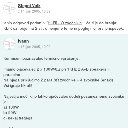
Stepni Volk
::
14. jan 2005, 13:39
janip odgovori podani v
[Hi-Fi] - O zvočnikih
... če ti je do branja:
KLIK
oz. pojdi na 2 str. omenjene teme in poglej moj prvi prispevek.
ivann
::
16. jan 2005, 10:02
Ker nisem poznavalec tehnično vprašanje:
Imamo ojačevalec 2 x 100W/8Ω pri 1KHz z A+B speakers =
paralelno.
Na njega priključimo 2 para 8Ω zvočnike = 4 zvočnike (enaki)
Vsi igrajo hkrati!
Največja moč, ki jo lahko ojačevalec dodeli posameznemu zvočniku
je:
a) 100W
b) 50W
c) nekaj tretjega