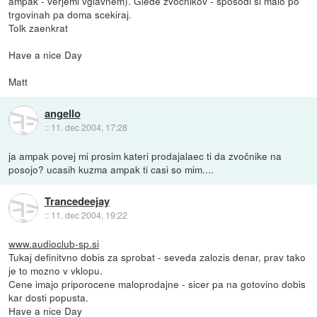
ampak - verjemi vglavnem). Glede zvocnikov - sposodi si malo po
trgovinah pa doma scekiraj.
Tolk zaenkrat
Have a nice Day
Matt
angello
::
11. dec 2004, 17:28
ja ampak povej mi prosim kateri prodajalaec ti da zvočnike na
posojo? ucasih kuzma ampak ti casi so mim....
Trancedeejay
::
11. dec 2004, 19:22
www.audioclub-sp.si
Tukaj definitvno dobis za sprobat - seveda zalozis denar, prav tako
je to mozno v vklopu.
Cene imajo priporocene maloprodajne - sicer pa na gotovino dobis
kar dosti popusta.
Have a nice Day