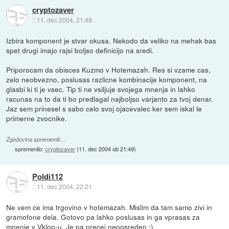
cryptozaver
::
11. dec 2004, 21:48
Izbira komponent je stvar okusa. Nekodo da veliko na mehak bas
spet drugi imajo rajsi boljso definicijo na sredi.
Priporocam da obisces Kuzmo v Hotemazah. Res si vzame cas,
zelo neobvezno, poslusas razlicne kombinacije komponent, na
glasbi ki ti je vsec. Tip ti ne vsiljuje svojega mnenja in lahko
racunas na to da ti bo predlagal najboljso varjanto za tvoj denar.
Jaz sem prinesel s sabo celo svoj ojacevalec ker sem iskal le
primerne zvocnike.
Zgodovina sprememb…
spremenilo:
cryptozaver
(
11. dec 2004 ob 21:49
)
Poldi112
::
11. dec 2004, 22:21
Ne vem ce ima trgovino v hotemazah. Mislim da tam samo zivi in
gramofone dela. Gotovo pa lahko poslusas in ga vprasas za
mnenje v Vklop-u. Je pa precej neposreden :)