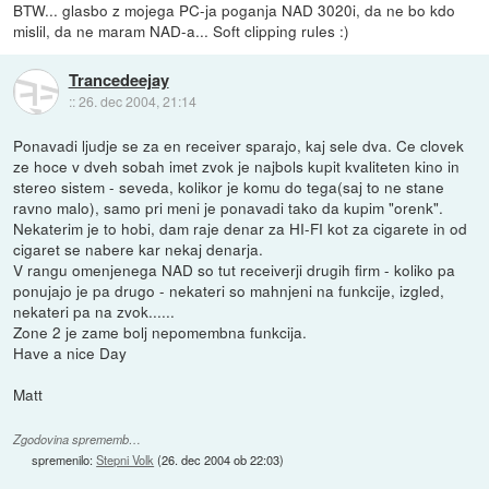
BTW... glasbo z mojega PC-ja poganja NAD 3020i, da ne bo kdo
mislil, da ne maram NAD-a... Soft clipping rules :)
Trancedeejay
::
26. dec 2004, 21:14
Ponavadi ljudje se za en receiver sparajo, kaj sele dva. Ce clovek
ze hoce v dveh sobah imet zvok je najbols kupit kvaliteten kino in
stereo sistem - seveda, kolikor je komu do tega(saj to ne stane
ravno malo), samo pri meni je ponavadi tako da kupim "orenk".
Nekaterim je to hobi, dam raje denar za HI-FI kot za cigarete in od
cigaret se nabere kar nekaj denarja.
V rangu omenjenega NAD so tut receiverji drugih firm - koliko pa
ponujajo je pa drugo - nekateri so mahnjeni na funkcije, izgled,
nekateri pa na zvok......
Zone 2 je zame bolj nepomembna funkcija.
Have a nice Day
Matt
Zgodovina sprememb…
spremenilo:
Stepni Volk
(
26. dec 2004 ob 22:03
)