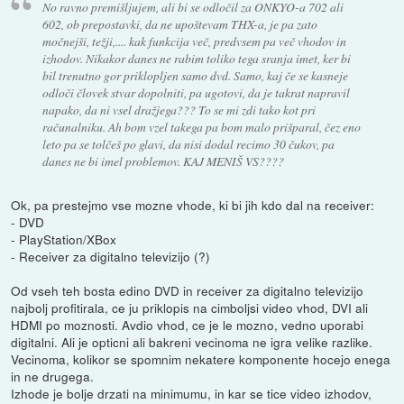
No ravno premišljujem, ali bi se odločil za ONKYO-a 702 ali
602, ob prepostavki, da ne upoštevam THX-a, je pa zato
močnejši, težji,.... kak funkcija več, predvsem pa več vhodov in
izhodov. Nikakor danes ne rabim toliko tega sranja imet, ker bi
bil trenutno gor priklopljen samo dvd. Samo, kaj če se kasneje
odloči človek stvar dopolniti, pa ugotovi, da je takrat napravil
napako, da ni vsel dražjega??? To se mi zdi tako kot pri
računalniku. Ah bom vzel takega pa bom malo prišparal, čez eno
leto pa se tolčeš po glavi, da nisi dodal recimo 30 čukov, pa
danes ne bi imel problemov. KAJ MENIŠ VS????
Ok, pa prestejmo vse mozne vhode, ki bi jih kdo dal na receiver:
- DVD
- PlayStation/XBox
- Receiver za digitalno televizijo (?)
Od vseh teh bosta edino DVD in receiver za digitalno televizijo
najbolj profitirala, ce ju priklopis na cimboljsi video vhod, DVI ali
HDMI po moznosti. Avdio vhod, ce je le mozno, vedno uporabi
digitalni. Ali je opticni ali bakreni vecinoma ne igra velike razlike.
Vecinoma, kolikor se spomnim nekatere komponente hocejo enega
in ne drugega.
Izhode je bolje drzati na minimumu, in kar se tice video izhodov,