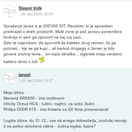
Stepni Volk
::
26. dec 2004, 22:04
Vprašanje janez-a je 200'000 SIT, Receiver, ki je sposoben
predvajati v dveh prostorih. Multi zone je pač janezu pomembna
funkcija in sem ga opozoril na kaj naj pazi...
Zato te naprošam, da sporočiš še kakšen drug reciver, če ga
poznaš... kje se ga kupi... ali karkoli drugega o čemer je bilo
govora znotraj teme... on-topic skratka... cigarete imajo verjetno
kakšno temo v loži
janezl
::
29. dec 2004, 12:37
Moja izbira:
Marantz SR5500 - ima multiroom
Infinity Oreus HCS - luštni, majhni, za sobo 3x4m
Philips DVDR 615 - ima firewire za DV filme presnemavat
Logika izbire: do 31.12., vse od enega dobavitelja, zvočniki morajo
it na polico določene višine - čudna logika, kajne?