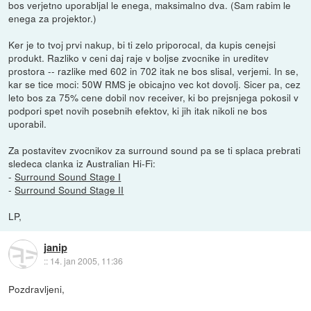
bos verjetno uporabljal le enega, maksimalno dva. (Sam rabim le
enega za projektor.)
Ker je to tvoj prvi nakup, bi ti zelo priporocal, da kupis cenejsi
produkt. Razliko v ceni daj raje v boljse zvocnike in ureditev
prostora -- razlike med 602 in 702 itak ne bos slisal, verjemi. In se,
kar se tice moci: 50W RMS je obicajno vec kot dovolj. Sicer pa, cez
leto bos za 75% cene dobil nov receiver, ki bo prejsnjega pokosil v
podpori spet novih posebnih efektov, ki jih itak nikoli ne bos
uporabil.
Za postavitev zvocnikov za surround sound pa se ti splaca prebrati
sledeca clanka iz Australian Hi-Fi:
-
Surround Sound Stage I
-
Surround Sound Stage II
LP,
janip
::
14. jan 2005, 11:36
Pozdravljeni,