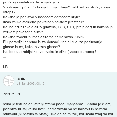
potrebno vedeti sledece malenkosti:
V kaksnem prostoru bi imel domaci kino? Velikost prostora, visina
stropa?
Kaksno je pohistvo v bodocem domacem kinu?
Imas velike steklene povrsine v taistem prostoru?
Kaj bo prikazovalo sliko (plazma, LCD, CRT, projektor) in kaksna je
velikost prikazane slike?
Kaksne zvocnike imas oziroma nameravas kupiti?
Bi uporabljal opremo le za domaci kino ali tudi za poslusanje
glasbe in ce, kaksno vrsto glasbe?
Kaj bos uporabljal kot vir zvoka in slike (katero opremo)?
...
LP,
janip
::
8. jan 2005, 08:19
Zdravo, vs
soba je 5x5 na eni strani streha pada (mansarda), visoka je 2.5m,
pohištva ni kaj veliko notri, nameravam pa še nabavit in seveda
štukadur(ni betonska plata). Tko da se mi zdi, kar imam zdaj da kar