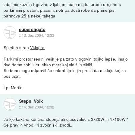
zdaj ma kuzma trgovino v ljublani. baje ma ful uredu urejeno s
parkirnimi prostori, placom, notr pa dosti robe da primerjas.
parmova 25 a nekej takega
supersfigato
::
12. dec 2004, 12:33
Spletna stran
Vklop-a
Parkirni prostor res ni velik je pa zato v trgovini toliko lepše. Imajo
dve demo sobi kjer lahko marsikaj vidiš in slišiš.
Se bom mogu odpravit še enkrat tja in jih prosit da mi dajo kaj za
poslušat.
Lp, Martin
Stepni Volk
::
14. dec 2004, 12:32
Je kje kakšna končna stopnja ali ojačevalec s 3x20W in 1x100W?
Se pravi 4 vhodi, 4 zvočniški izhodi...