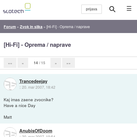
☰
Forum
»
Zvok in slika
»
[Hi-Fi] - Oprema / naprave
[Hi-Fi] - Oprema / naprave
14
/ 15
««
«
»
»»
Trancedeejay
::
20. mar 2007, 18:42
Kaj imas zaene zvocnike?
Have a nice Day
Matt
AnubisOfDoom
::
20. mar 2007, 19:54