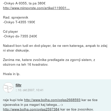
-Onkyo A-9355, ta pa 380€
http://www.mimovrste.com/artikel/119001...
Rad. sprejemnik
-Onkyo T-4355 190€
Cd player
-Onkyo dx-7355 240€
Nabavil bon tudi en dvd-player, še ne vem katerega, ampak to zdaj
ni stvar diskusije.
Zanima me, katere zvočnike predlagate za zgornji sistem, z
obzirom na teh 16 kvadratov.
Hvala in lp.
filtr
::
10. okt 2007, 10:41
raje kupi tole
http://www.bolha.com/oglas2668593
kar se tice
ojacevalca in pa magari kaj takega...->
http://www.bolha.com/oglas2597384
kar se tice zvocnikov.