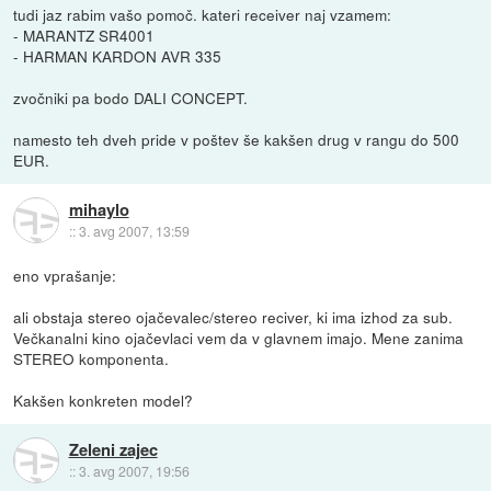
tudi jaz rabim vašo pomoč. kateri receiver naj vzamem:
- MARANTZ SR4001
- HARMAN KARDON AVR 335
zvočniki pa bodo DALI CONCEPT.
namesto teh dveh pride v poštev še kakšen drug v rangu do 500
EUR.
mihaylo
::
3. avg 2007, 13:59
eno vprašanje:
ali obstaja stereo ojačevalec/stereo reciver, ki ima izhod za sub.
Večkanalni kino ojačevlaci vem da v glavnem imajo. Mene zanima
STEREO komponenta.
Kakšen konkreten model?
Zeleni zajec
::
3. avg 2007, 19:56