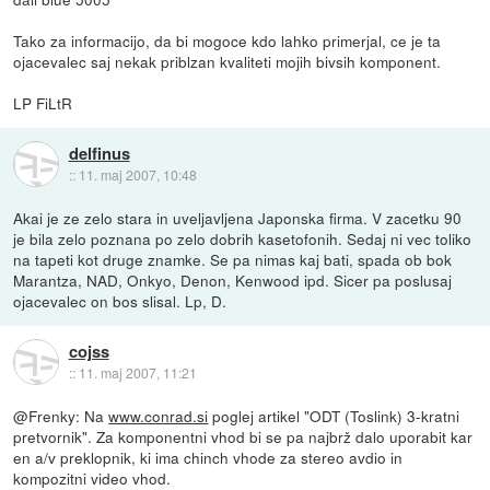
Tako za informacijo, da bi mogoce kdo lahko primerjal, ce je ta
ojacevalec saj nekak priblzan kvaliteti mojih bivsih komponent.
LP FiLtR
delfinus
::
11. maj 2007, 10:48
Akai je ze zelo stara in uveljavljena Japonska firma. V zacetku 90
je bila zelo poznana po zelo dobrih kasetofonih. Sedaj ni vec toliko
na tapeti kot druge znamke. Se pa nimas kaj bati, spada ob bok
Marantza, NAD, Onkyo, Denon, Kenwood ipd. Sicer pa poslusaj
ojacevalec on bos slisal. Lp, D.
cojss
::
11. maj 2007, 11:21
@Frenky: Na
www.conrad.si
poglej artikel "ODT (Toslink) 3-kratni
pretvornik". Za komponentni vhod bi se pa najbrž dalo uporabit kar
en a/v preklopnik, ki ima chinch vhode za stereo avdio in
kompozitni video vhod.