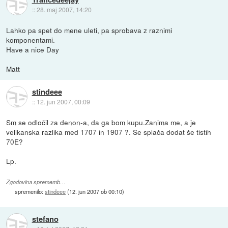
::
28. maj 2007, 14:20
Lahko pa spet do mene uleti, pa sprobava z raznimi
komponentami.
Have a nice Day
Matt
stindeee
::
12. jun 2007, 00:09
Sm se odločil za denon-a, da ga bom kupu.Zanima me, a je
velikanska razlika med 1707 in 1907 ?. Se splača dodat še tistih
70E?
Lp.
Zgodovina sprememb…
spremenilo:
stindeee
(
12. jun 2007 ob 00:10
)
stefano