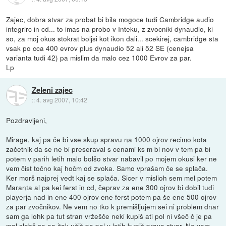
Zajec, dobra stvar za probat bi bila mogoce tudi Cambridge audio
integrirc in cd... to imas na probo v Inteku, z zvocniki dynaudio, ki
so, za moj okus stokrat boljsi kot ikon dali... scekirej, cambridge sta
vsak po cca 400 evrov plus dynaudio 52 ali 52 SE (cenejsa
varianta tudi 42) pa mislim da malo cez 1000 Evrov za par.
Lp
Zeleni zajec
::
4. avg 2007, 10:42
Pozdravljeni,
Mirage, kaj pa če bi vse skup spravu na 1000 ojrov recimo kota
začetnik da se ne bi preseraval s cenami ks m bl nov v tem pa bi
potem v parih letih malo bolšo stvar nabavil po mojem okusi ker ne
vem čist točno kaj hočm od zvoka. Samo vprašam če se splača.
Ker morš najprej vedt kaj se splača. Sicer v mislioh sem mel potem
Maranta al pa kei ferst in cd, čeprav za ene 300 ojrov bi dobil tudi
playerja nad in ene 400 ojrov ene ferst potem pa še ene 500 ojrov
za par zvočnikov. Ne vem no tko k premišljujem sei ni problem dnar
sam ga lohk pa tut stran vržešče neki kupiš ati pol ni všeč č je pa
mal slabš se oa itak učiš pa pol v letih kupiš pravo stvar. Ne vem