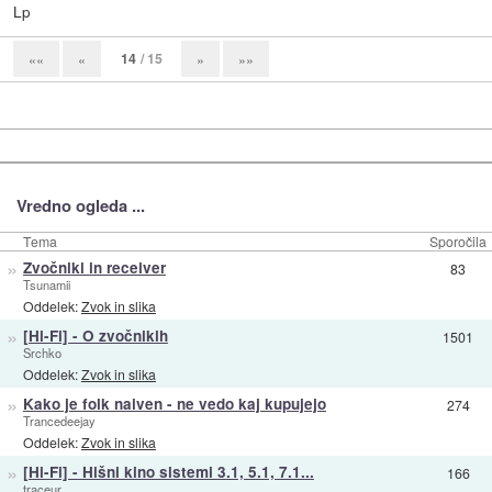
Lp
14
/ 15
««
«
»
»»
Vredno ogleda ...
Tema
Sporočila
»
Zvočniki in receiver
83
Tsunamii
Oddelek:
Zvok in slika
»
[Hi-Fi] - O zvočnikih
1501
Srchko
Oddelek:
Zvok in slika
»
Kako je folk naiven - ne vedo kaj kupujejo
274
Trancedeejay
Oddelek:
Zvok in slika
»
[Hi-Fi] - Hišni kino sistemi 3.1, 5.1, 7.1...
166
traceur