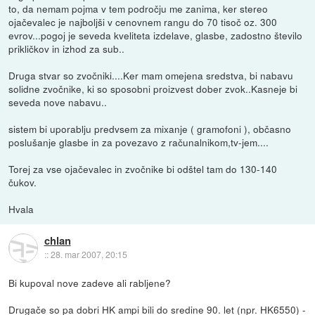
to, da nemam pojma v tem področju me zanima, ker stereo
ojačevalec je najboljši v cenovnem rangu do 70 tisoč oz. 300
evrov...pogoj je seveda kveliteta izdelave, glasbe, zadostno število
prikličkov in izhod za sub..
Druga stvar so zvočniki....Ker mam omejena sredstva, bi nabavu
solidne zvočnike, ki so sposobni proizvest dober zvok..Kasneje bi
seveda nove nabavu..
sistem bi uporablju predvsem za mixanje ( gramofoni ), občasno
poslušanje glasbe in za povezavo z računalnikom,tv-jem....
Torej za vse ojačevalec in zvočnike bi odštel tam do 130-140
čukov.
Hvala
chlan
::
28. mar 2007, 20:15
Bi kupoval nove zadeve ali rabljene?
Drugače so pa dobri HK ampi bili do sredine 90. let (npr. HK6550) -