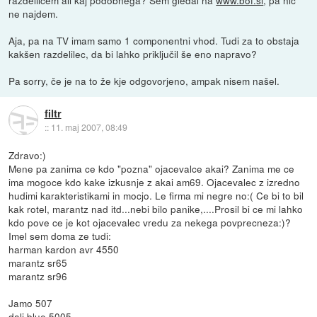
razdelilcem ali kaj podobnega? Sem gledal na
www.bof.si
, pa nič
ne najdem.
Aja, pa na TV imam samo 1 componentni vhod. Tudi za to obstaja
kakšen razdelilec, da bi lahko priključil še eno napravo?
Pa sorry, če je na to že kje odgovorjeno, ampak nisem našel.
filtr
::
11. maj 2007, 08:49
Zdravo:)
Mene pa zanima ce kdo "pozna" ojacevalce akai? Zanima me ce
ima mogoce kdo kake izkusnje z akai am69. Ojacevalec z izredno
hudimi karakteristikami in mocjo. Le firma mi negre no:( Ce bi to bil
kak rotel, marantz nad itd...nebi bilo panike,....Prosil bi ce mi lahko
kdo pove ce je kot ojacevalec vredu za nekega povprecneza:)?
Imel sem doma ze tudi:
harman kardon avr 4550
marantz sr65
marantz sr96
Jamo 507
dali blue 5005