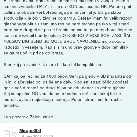
Ei Trance hvala. Primare sei to sm že neki gledu v vklopu. POtem
sm ene zvočnike DALY milsim da IKON poslušu na HK. Pa uno phil
collins je ok sam kei bol resnega pa ne vem al je bla pa slaba
šrodukcija k je blo v živo ne bom trdu. Češrav imam ful velik razpon
glasbenega okusu sam uno res ne hard techno pa tko v tej smeri
hard core drugač se pa ne branim housa tut pa deep hous čeprtav
sem zdei vzlubil buddy richa. uO K SE BO V MOJI SOBI ZASLIŠAL
NJEGOV BIG BEND BO MOJE SRCE NAPOLNILO mojo sobo z
radostjo in veseljem. Rad slišim uno prav groove v dobri tehniki k
se ga razloč in pri de do izraza.
Sam kaj pa zvočniki k more bit kao ful kompatibilno.
SAm kaj pa recimo za 1000 ojrov. Sem pa gledu v BB marantza cd
in in. ojačevalec pol pa še ene daly. K po eni strani bi šou počasi
gor a veš d rasteš po drugi bi pa pojedu denar za dobro glasbo.
Kaj se splača. NO vem da se to bedasto sliši sam takoj tut ne
moreš zajahat najbolšega motorja. Po eni strani mrš tut rasti z
tehniko.
Lep pozdrav, Zeleni zajec
Mirage000
::
4. avg 2007, 00:15