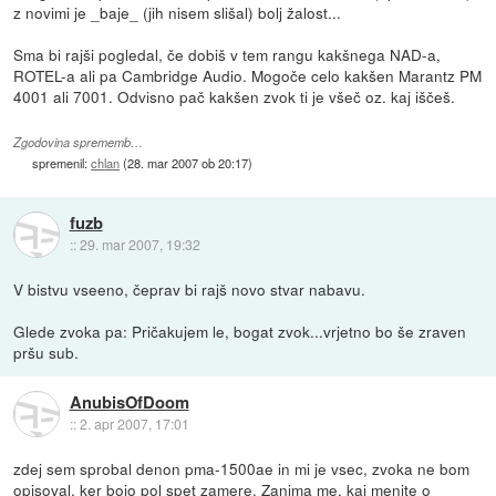
z novimi je _baje_ (jih nisem slišal) bolj žalost...
Sma bi rajši pogledal, če dobiš v tem rangu kakšnega NAD-a,
ROTEL-a ali pa Cambridge Audio. Mogoče celo kakšen Marantz PM
4001 ali 7001. Odvisno pač kakšen zvok ti je všeč oz. kaj iščeš.
Zgodovina sprememb…
spremenil:
chlan
(
28. mar 2007 ob 20:17
)
fuzb
::
29. mar 2007, 19:32
V bistvu vseeno, čeprav bi rajš novo stvar nabavu.
Glede zvoka pa: Pričakujem le, bogat zvok...vrjetno bo še zraven
pršu sub.
AnubisOfDoom
::
2. apr 2007, 17:01
zdej sem sprobal denon pma-1500ae in mi je vsec, zvoka ne bom
opisoval, ker bojo pol spet zamere. Zanima me, kaj menite o