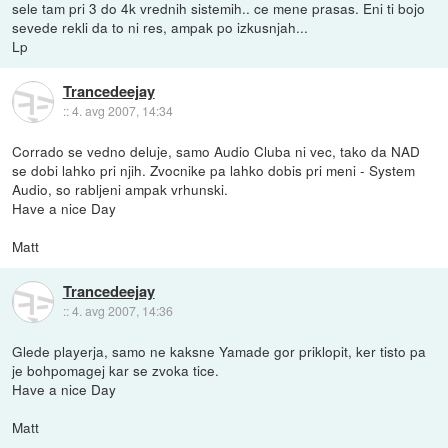
sele tam pri 3 do 4k vrednih sistemih.. ce mene prasas. Eni ti bojo
sevede rekli da to ni res, ampak po izkusnjah...
Lp
Trancedeejay
::
4. avg 2007, 14:34
Corrado se vedno deluje, samo Audio Cluba ni vec, tako da NAD
se dobi lahko pri njih. Zvocnike pa lahko dobis pri meni - System
Audio, so rabljeni ampak vrhunski.
Have a nice Day
Matt
Trancedeejay
::
4. avg 2007, 14:36
Glede playerja, samo ne kaksne Yamade gor priklopit, ker tisto pa
je bohpomagej kar se zvoka tice.
Have a nice Day
Matt