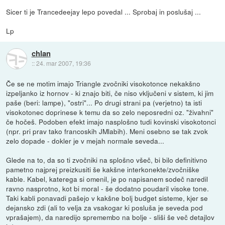
Sicer ti je Trancedeejay lepo povedal ... Sprobaj in poslušaj ...
Lp
chlan
::
24. mar 2007, 19:36
Če se ne motim imajo Triangle zvočniki visokotonce nekakšno
izpeljanko iz hornov - ki znajo biti, če niso vključeni v sistem, ki jim
paše (beri: lampe), "ostri"... Po drugi strani pa (verjetno) ta isti
visokotonec doprinese k temu da so zelo neposredni oz. "živahni"
če hočeš. Podoben efekt imajo nasplošno tudi kovinski visokotonci
(npr. pri prav tako francoskih JMlabih). Meni osebno se tak zvok
zelo dopade - dokler je v mejah normale seveda...
Glede na to, da so ti zvočniki na splošno všeč, bi bilo definitivno
pametno najprej preizkusiti še kakšne interkonekte/zvočniške
kable. Kabel, katerega si omenil, je po napisanem sodeč naredil
ravno nasprotno, kot bi moral - še dodatno poudaril visoke tone.
Taki kabli ponavadi pašejo v kakšne bolj budget sisteme, kjer se
dejansko zdi (ali to velja za vsakogar ki posluša je seveda pod
vprašajem), da naredijo spremembo na bolje - sliši še več detajlov