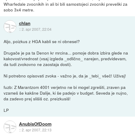
Wharfedale zvocnikih in ali bi bili samostojeci zvocniki preveliki za
sobo 3x4 metre.
chlan
::
2. apr 2007, 22:04
Aljo, poizkus z HGA kabli se ni obnesel?
Drugače je pa ta Denon kr mrcina... pomoje dobra izbira glede na
kakovost/vrednost (vsaj izgleda _odlično_ narejen, predvidevam,
da tudi zvokovno ne zaostaja dosti).
Ni potrebno opisovati zvoka - važno je, da je _tebi_ všeč! Uživaj!
fuzb: Z Marantzom 4001 verjetno ne bi mogel zgrešiti, zraven pa
vzameš še kakšne Dalije, ki še padejo v budget. Seveda je nujno,
da zadevo prej slišiš oz. preizkusiš!
LP
AnubisOfDoom
::
2. apr 2007, 22:13