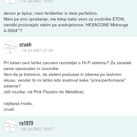
::
10. jul 2007, 12:31
denon je špica, mam feršterker in dela perfektno.
Mam pa eno vprašanje, ma kdop kako vezo za zvočnike ETON,
nemški proizvajalc rabim pa srednjetonce: HEXACONE Midrange
4-3004"'?
crush
::
19. jul 2007, 21:33
Pri kateri ceni lahko zacnem razmisljat o Hi-Fi sistemu? Za zacetek
samo ojacevalec in zvocnike.
Vem da je bistveno, da sistem poslusas in izberes po lastnem
okusu, vendar bi mi lahko kdo svetoval kake "price/performace"
sisteme?
(stil muzike: od Pink Floydov do Metallice)
najlepsa hvala,
crush
rs1975
::
29. jul 2007, 10:07