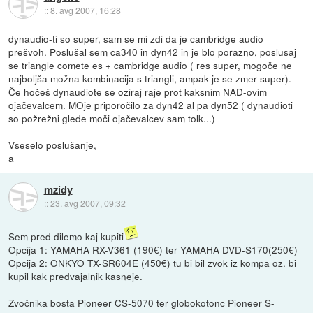
::
8. avg 2007, 16:28
dynaudio-ti so super, sam se mi zdi da je cambridge audio
prešvoh. Poslušal sem ca340 in dyn42 in je blo porazno, poslusaj
se triangle comete es + cambridge audio ( res super, mogoče ne
najboljša možna kombinacija s triangli, ampak je se zmer super).
Če hočeš dynaudiote se oziraj raje prot kaksnim NAD-ovim
ojačevalcem. MOje priporočilo za dyn42 al pa dyn52 ( dynaudioti
so požrežni glede moči ojačevalcev sam tolk...)
Vseselo poslušanje,
a
mzidy
::
23. avg 2007, 09:32
Sem pred dilemo kaj kupiti
Opcija 1: YAMAHA RX-V361 (190€) ter YAMAHA DVD-S170(250€)
Opcija 2: ONKYO TX-SR604E (450€) tu bi bil zvok iz kompa oz. bi
kupil kak predvajalnik kasneje.
Zvočnika bosta Pioneer CS-5070 ter globokotonc Pioneer S-