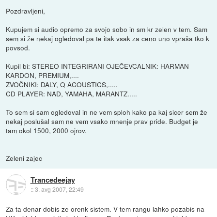
Pozdravljeni,
Kupujem si audio opremo za svojo sobo in sm kr zelen v tem. Sam
sem si že nekaj ogledoval pa te itak vsak za ceno uno vpraša tko k
povsod.
Kupil bi: STEREO INTEGRIRANI OJEČEVCALNIK: HARMAN
KARDON, PREMIUM,....
ZVOČNIKI: DALY, Q ACOUSTICS,.....
CD PLAYER: NAD, YAMAHA, MARANTZ.....
To sem si sam ogledoval in ne vem sploh kako pa kaj sicer sem že
nekaj poslušal sam ne vem vsako mnenje prav pride. Budget je
tam okol 1500, 2000 ojrov.
Zeleni zajec
Trancedeejay
::
3. avg 2007, 22:49
Za ta denar dobis ze orenk sistem. V tem rangu lahko pozabis na