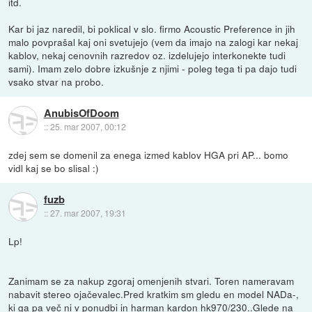
itd.
Kar bi jaz naredil, bi poklical v slo. firmo Acoustic Preference in jih
malo povprašal kaj oni svetujejo (vem da imajo na zalogi kar nekaj
kablov, nekaj cenovnih razredov oz. izdelujejo interkonekte tudi
sami). Imam zelo dobre izkušnje z njimi - poleg tega ti pa dajo tudi
vsako stvar na probo.
AnubisOfDoom
::
25. mar 2007, 00:12
zdej sem se domenil za enega izmed kablov HGA pri AP... bomo
vidl kaj se bo slisal :)
fuzb
::
27. mar 2007, 19:31
Lp!
Zanimam se za nakup zgoraj omenjenih stvari. Toren nameravam
nabavit stereo ojačevalec.Pred kratkim sm gledu en model NADa-,
ki ga pa več ni v ponudbi in harman kardon hk970/230..Glede na