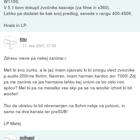
W110S.
V 5.1 bom dokupil zvočnike kasneje (za filme in x360).
Lahko pa dodatet še kak svoj predlog, seveda v rangu 400-450€.
Hvala in LP
filtr
::
11. sep 2007, 07:50
Zdravo mene pa nekej zanima:>
Meli bi eno zurko, a le jaz imam ojacvalc ki bi zmogu vlect zvocnike
p.audio 200rms 8ohm. Namrec, imam harman kardon avr 7000! Zdj
pa me zanima ce jes harmana lahko kej unicm ce bo celo noc
spilov? Mel bi pa na mesalko vse skp pa se na woofer izhod bi bil
woofer!
Tko da ubistvu bi bil obremenjen na 8ohm nekje na polovic, in
samo na dva kanala ter preSUB!
LP Matej
mihapl