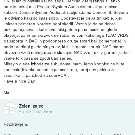
HK, si lahko omislis kaj boljsega. Recimo v tem rangu si lahko
omislis nekaj a la Primare/System Audio sistem ali pa recimo
kaksen Densen/System Audio ali rabljen Jamo Concert 8. Seveda
je odvisno kaksno imas sobo. Upostevat je treba tut kable, kjer
kaksen primeren Nordost nebi skodil. Vazno je da se dobro
poklapa ojacevalc kabli zvocniki,potem pa se scekiras glede
playerja, za vrhunski zvok ne rabis ne vem kaksnega TEAC VRDS
transporta in DAC in podobno(so druge stvari bolj pomembne) in
bodo predlogi glede playerjev, ki si jih nastel kar ok. NAD moras
obvezno vzeti novega(ce bi slucajno NAD vzel) oz. z garancijo, ker
vsake tolk casa se zgodi bad series.
Mihaylo glede izhoda za sub, doma imam Jamo kretnico ce bi te
zanimalo(ti lahko posodim pa scekiras), torej nov priklop za
zvocnike in pa izhod za sub(RCA).
Have a nice Day
Matt
Zeleni zajec
::
3. avg 2007, 23:18
Pozdravljeni,