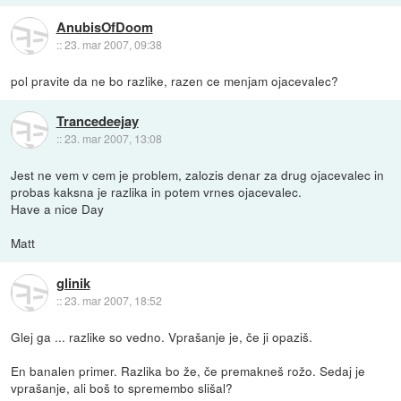
AnubisOfDoom
::
23. mar 2007, 09:38
pol pravite da ne bo razlike, razen ce menjam ojacevalec?
Trancedeejay
::
23. mar 2007, 13:08
Jest ne vem v cem je problem, zalozis denar za drug ojacevalec in
probas kaksna je razlika in potem vrnes ojacevalec.
Have a nice Day
Matt
glinik
::
23. mar 2007, 18:52
Glej ga ... razlike so vedno. Vprašanje je, če ji opaziš.
En banalen primer. Razlika bo že, če premakneš rožo. Sedaj je
vprašanje, ali boš to spremembo slišal?