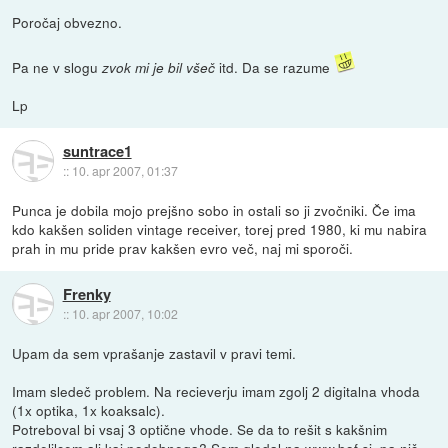
Poročaj obvezno.
Pa ne v slogu
itd. Da se razume
zvok mi je bil všeč
Lp
suntrace1
::
10. apr 2007, 01:37
Punca je dobila mojo prejšno sobo in ostali so ji zvočniki. Če ima
kdo kakšen soliden vintage receiver, torej pred 1980, ki mu nabira
prah in mu pride prav kakšen evro več, naj mi sporoči.
Frenky
::
10. apr 2007, 10:02
Upam da sem vprašanje zastavil v pravi temi.
Imam sledeč problem. Na recieverju imam zgolj 2 digitalna vhoda
(1x optika, 1x koaksalc).
Potreboval bi vsaj 3 optične vhode. Se da to rešit s kakšnim