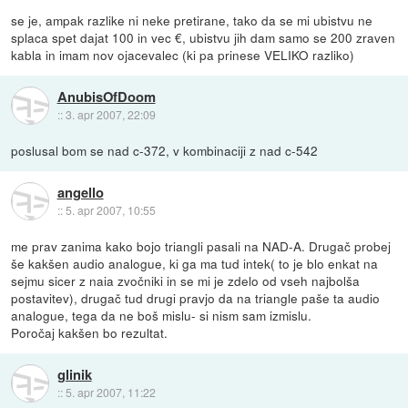
se je, ampak razlike ni neke pretirane, tako da se mi ubistvu ne
splaca spet dajat 100 in vec €, ubistvu jih dam samo se 200 zraven
kabla in imam nov ojacevalec (ki pa prinese VELIKO razliko)
AnubisOfDoom
::
3. apr 2007, 22:09
poslusal bom se nad c-372, v kombinaciji z nad c-542
angello
::
5. apr 2007, 10:55
me prav zanima kako bojo triangli pasali na NAD-A. Drugač probej
še kakšen audio analogue, ki ga ma tud intek( to je blo enkat na
sejmu sicer z naia zvočniki in se mi je zdelo od vseh najbolša
postavitev), drugač tud drugi pravjo da na triangle paše ta audio
analogue, tega da ne boš mislu- si nism sam izmislu.
Poročaj kakšen bo rezultat.
glinik
::
5. apr 2007, 11:22