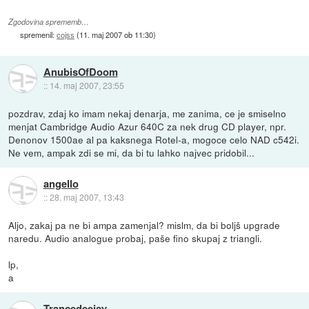
Zgodovina sprememb…
spremenil:
cojss
(
11. maj 2007 ob 11:30
)
AnubisOfDoom
::
14. maj 2007, 23:55
pozdrav, zdaj ko imam nekaj denarja, me zanima, ce je smiselno
menjat Cambridge Audio Azur 640C za nek drug CD player, npr.
Denonov 1500ae al pa kaksnega Rotel-a, mogoce celo NAD c542i.
Ne vem, ampak zdi se mi, da bi tu lahko najvec pridobil...
angello
::
28. maj 2007, 13:43
Aljo, zakaj pa ne bi ampa zamenjal? mislm, da bi boljš upgrade
naredu. Audio analogue probaj, paše fino skupaj z triangli.
lp,
a
Trancedeejay