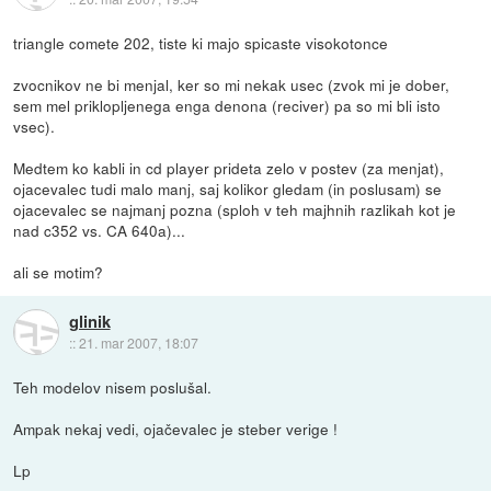
triangle comete 202, tiste ki majo spicaste visokotonce
zvocnikov ne bi menjal, ker so mi nekak usec (zvok mi je dober,
sem mel priklopljenega enga denona (reciver) pa so mi bli isto
vsec).
Medtem ko kabli in cd player prideta zelo v postev (za menjat),
ojacevalec tudi malo manj, saj kolikor gledam (in poslusam) se
ojacevalec se najmanj pozna (sploh v teh majhnih razlikah kot je
nad c352 vs. CA 640a)...
ali se motim?
glinik
::
21. mar 2007, 18:07
Teh modelov nisem poslušal.
Ampak nekaj vedi, ojačevalec je steber verige !
Lp