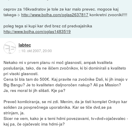
ceprov za 16kvadratov je tole ze kar malo prevec. mogoce kaj
takega->
http://www.bolha.com/oglas2637817
konkretni zvocniki!!!!
poleg tega si kupi kar dvd brez cd predvajalnika
http://www.bolha.com/oglas1483519
labtec
::
10. okt 2007, 20:00
Nekako mi v prvem planu ni moč glasnosti, ampak kvaliteta
poslušanja, tako, da ne iščem zvočnikov, ki bi dominirali s kvaliteto
pri visoki glasnosti.
Cena bi bla tam do 500€. Kaj pravite na zvočnike Dali, ki jih imajo v
Big Bangu? Je to kvaliteten daljnoročen nakup? Ali pa Mission?
Ja, res moral bi jih slišati. Kje pa?
Preveč komliciranja, se mi zdi. Menim, da je tisti komplet Onkyo kar
soliden za povprečnega uporabnika. Kar se tiče dvd,se pa
strinjam, ja.
Sicer ne vem, kako je s temi hdmi povezavami, tv+dvd+ojačevalec -
kaj pa, če ojačevalc ima hdmi-ja?