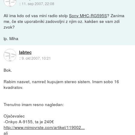
::
11. sep 2007, 22:08
Ali ima kdo od vas mini radio stolp
Sony MHC-RG595S
? Zanima
me, če ste uporabniki zadovoljni z njim oz. kakšen se vam zdi
zvok?
lp. Miha
labtec
::
9. okt 2007, 10:21
Bok.
Rabim nasvet, namreč kupujem stereo sistem. Imam sobo 16
kvadratov.
Trenutno imam resno nagledan:
Ojačevalec
-Onkyo A-9155, ta je 240€
http://www.mimovrste.com/artikel/119002...
ali