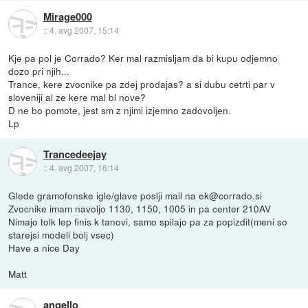
Mirage000
::
4. avg 2007, 15:14
Kje pa pol je Corrado? Ker mal razmisljam da bi kupu odjemno
dozo pri njih...
Trance, kere zvocnike pa zdej prodajas? a si dubu cetrti par v
sloveniji al ze kere mal bl nove?
D ne bo pomote, jest sm z njimi izjemno zadovoljen.
Lp
Trancedeejay
::
4. avg 2007, 16:14
Glede gramofonske igle/glave poslji mail na ek@corrado.si
Zvocnike imam navoljo 1130, 1150, 1005 in pa center 210AV
Nimajo tolk lep finis k tanovi, samo spilajo pa za popizdit(meni so
starejsi modeli bolj vsec)
Have a nice Day
Matt
angello