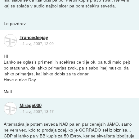
kaj se splača v audio najbol sicer pa bom sčekiru seveda.
Le pozdrav
Trancedeejay
::
4. avg 2007, 12:09
HI
Lahko se oglasis pri meni in scekiras ce ti je ok, pa tudi malo pejt
po stacunah, da lahko primerjas zvok, pa s sabo imej musko, da
lahko primerjas, kaj lahko dobis za ta denar.
Have a nice Day
Matt
Mirage000
::
4. avg 2007, 13:47
Alternativa je potem seveda NAD pa en par cenejsih JAMO, samo
ne vem vec, kdo to prodaja zdej, ko je CORRADO sel iz biznisa...
CDP si lahko pa v BB kupis za 50 Evrov, ker se skvaliteta izboljsuje