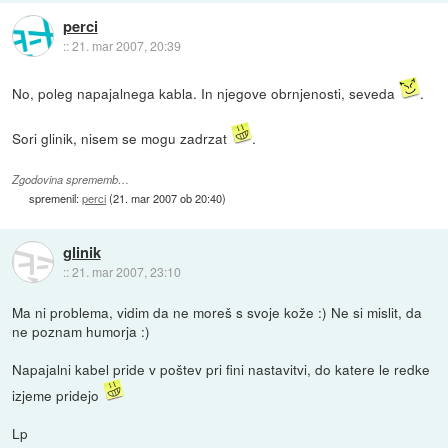
perci
::
21. mar 2007, 20:39
No, poleg napajalnega kabla. In njegove obrnjenosti, seveda
.
Sori glinik, nisem se mogu zadrzat
.
Zgodovina sprememb…
spremenil:
perci
(
21. mar 2007 ob 20:40
)
glinik
::
21. mar 2007, 23:10
Ma ni problema, vidim da ne moreš s svoje kože :) Ne si mislit, da
ne poznam humorja :)
Napajalni kabel pride v poštev pri fini nastavitvi, do katere le redke
izjeme pridejo
Lp