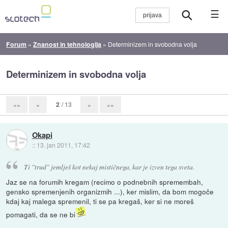
☰
Forum
»
Znanost in tehnologija
»
Determinizem in svobodna volja
Determinizem in svobodna volja
2
/ 13
««
«
»
»»
Okapi
::
13. jan 2011, 17:42
Ti "trud" jemlješ kot nekaj mističnega, kar je izven tega sveta.
Jaz se na forumih kregam (recimo o podnebnih spremembah,
gensko spremenjenih organizmih ...), ker mislim, da bom mogoče
kdaj kaj malega spremenil, ti se pa kregaš, ker si ne moreš
pomagati, da se ne bi