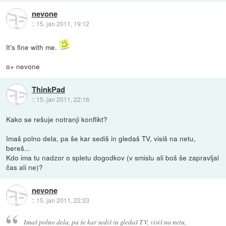
nevone
::
15. jan 2011, 19:12
It's fine with me.
o+ nevone
ThinkPad
::
15. jan 2011, 22:16
Kako se rešuje notranji konflikt?
Imaš polno dela, pa še kar sediš in gledaš TV, visiš na netu,
bereš...
Kdo ima tu nadzor o spletu dogodkov (v smislu ali boš še zapravljal
čas ali ne)?
nevone
::
15. jan 2011, 22:33
Imaš polno dela, pa še kar sediš in gledaš TV, visiš na netu,