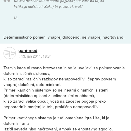
Ko se ozreš naokoli in dobro pogledaš, vse kaže na to, da
Velikega načrta ni. Zakaj bi ga kdo skrival?
O.
Deterministično pomeni vnaprej določeno, ne vnaprej načrtovano.
gani-med
::
13. jan 2011, 18:34
Termin kaos ni ravno brezvezen in se je uveljavil za poimenovanje
determinističnih sistemov,
ki so zaradi različnih razlogov nenapovedljivi, čeprav povsem
vnaprej določeni, determinirani.
Primeri kaotičnih sistemov so nelinearni dinamični sistemi
(deterministično opisani z nelinearnimi enačbami),
ki so zaradi velike občutljivosti na začetne pogoje preko
neposrednih merjenj le teh, praktično nenapovedljivi.
Primer kaotičnega sistema je tudi omenjena igra Life, ki je
determinirana
Izzidi seveda niso načrtovani, ampak se enostavno zgodijo.