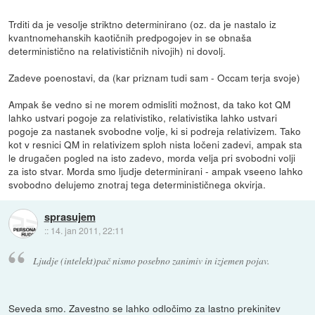
Trditi da je vesolje striktno determinirano (oz. da je nastalo iz
kvantnomehanskih kaotičnih predpogojev in se obnaša
deterministično na relativističnih nivojih) ni dovolj.
Zadeve poenostavi, da (kar priznam tudi sam - Occam terja svoje)
Ampak še vedno si ne morem odmisliti možnost, da tako kot QM
lahko ustvari pogoje za relativistiko, relativistika lahko ustvari
pogoje za nastanek svobodne volje, ki si podreja relativizem. Tako
kot v resnici QM in relativizem sploh nista ločeni zadevi, ampak sta
le drugačen pogled na isto zadevo, morda velja pri svobodni volji
za isto stvar. Morda smo ljudje determinirani - ampak vseeno lahko
svobodno delujemo znotraj tega determinističnega okvirja.
sprasujem
::
14. jan 2011, 22:11
Ljudje (intelekt)pač nismo posebno zanimiv in izjemen pojav.
Seveda smo. Zavestno se lahko odločimo za lastno prekinitev