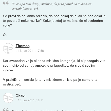
Ne on (pa tudi drugi) mislimo, da je to potrebno in da s tem
spreminjamo stvari.
Se pravi da se lahko odločiš, da boš nekaj delal ali ne boš delal in
to povzroči neko razliko? Kako je zdaj to možno, če ni svobodne
volje?
O.
Thomas
::
13. jan 2011, 17:58
Ker svobodna volja ni neka mistična kategorija, ki bi posegala v ta
svet nekje od zunaj, ampak je prilagoditev, da slediš svojim
interesom.
V praktičnem smislu je to, v mističnem smislu pa je samo ena
mistika več.
Okapi
::
13. jan 2011, 18:11
Ker svobodna volja ni neka mistična kategorija, ki bi posegala v