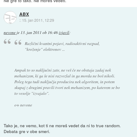
Ne gre to tako. Ne moreš vedeti.
ABX
::
15. jan 2011, 12:29
nevone
je
13. jan 2011 ob 16:46
izjavil
:
Različni kvantni pojavi, radioaktivni razpad,
"kroženje" elektronov ...
Ampak to so naključni zate, ne veš če ne obstaja zadaj nek
mehanizem, ki ga še nisi razvozlal in ga morda ne boš nikoli.
Poleg tega tudi naključja producira nek algoritem, in potem
skupaj z drugimi pravili tvori nek mehanizem, po katerem se bo
to vesolje "izvajalo".
o+ nevone
Tako je, ne vemo, kot ti ne moreš vedet da ni to true random.
Debata gre v obe smeri.