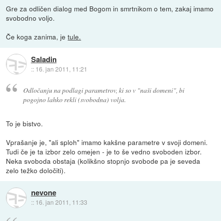
Gre za odličen dialog med Bogom in smrtnikom o tem, zakaj imamo
svobodno voljo.
Če koga zanima, je
tule.
Saladin
::
16. jan 2011, 11:21
Odločanju na podlagi parametrov, ki so v "naši domeni", bi
pogojno lahko rekli (svobodna) volja.
To je bistvo.
Vprašanje je, "ali sploh" imamo kakšne parametre v svoji domeni.
Tudi če je ta izbor zelo omejen - je to še vedno svoboden izbor.
Neka svoboda obstaja (kolikšno stopnjo svobode pa je seveda
zelo težko določiti).
nevone
::
16. jan 2011, 11:33