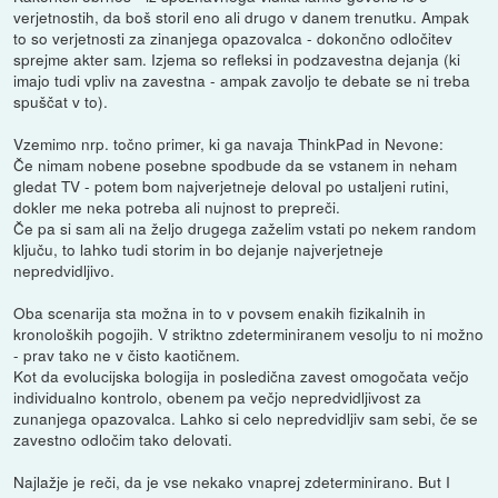
verjetnostih, da boš storil eno ali drugo v danem trenutku. Ampak
to so verjetnosti za zinanjega opazovalca - dokončno odločitev
sprejme akter sam. Izjema so refleksi in podzavestna dejanja (ki
imajo tudi vpliv na zavestna - ampak zavoljo te debate se ni treba
spuščat v to).
Vzemimo nrp. točno primer, ki ga navaja ThinkPad in Nevone:
Če nimam nobene posebne spodbude da se vstanem in neham
gledat TV - potem bom najverjetneje deloval po ustaljeni rutini,
dokler me neka potreba ali nujnost to prepreči.
Če pa si sam ali na željo drugega zaželim vstati po nekem random
ključu, to lahko tudi storim in bo dejanje najverjetneje
nepredvidljivo.
Oba scenarija sta možna in to v povsem enakih fizikalnih in
kronoloških pogojih. V striktno zdeterminiranem vesolju to ni možno
- prav tako ne v čisto kaotičnem.
Kot da evolucijska bologija in posledična zavest omogočata večjo
individualno kontrolo, obenem pa večjo nepredvidljivost za
zunanjega opazovalca. Lahko si celo nepredvidljiv sam sebi, če se
zavestno odločim tako delovati.
Najlažje je reči, da je vse nekako vnaprej zdeterminirano. But I