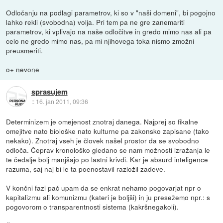
Odločanju na podlagi parametrov, ki so v "naši domeni", bi pogojno
lahko rekli (svobodna) volja. Pri tem pa ne gre zanemariti
parametrov, ki vplivajo na naše odločitve in gredo mimo nas ali pa
celo ne gredo mimo nas, pa mi njihovega toka nismo zmožni
preusmeriti.
o+ nevone
sprasujem
::
16. jan 2011, 09:36
Determinizem je omejenost znotraj danega. Najprej so fikalne
omejitve nato biološke nato kulturne pa zakonsko zapisane (tako
nekako). Znotraj vseh je človek našel prostor da se svobodno
odloča. Čeprav kronološko gledano se nam možnosti izražanja le
te čedalje bolj manjšajo po lastni krivdi. Kar je absurd inteligence
razuma, saj naj bi le ta poenostavil razložil zadeve.
V končni fazi pač upam da se enkrat nehamo pogovarjat npr o
kapitalizmu ali komunizmu (kateri je boljši) in ju presežemo npr.: s
pogovorom o transparentnosti sistema (kakršnegakoli).