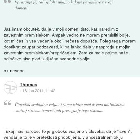
Vprašanje je, "ali sploh" imamo kakšne parametre v svoji
domeni.
Jaz imam občutek, da je v moji domeni tisto, kar naredim z
zavestnim premislekom. Ampak vedno ne morem premisliti bolje,
kot mi čas in vse vedenje okoli nečesa dopušča. Poleg tega moram
dostikrat zaupat podzavesti, ki pa lahko dela v nasprotju z mojim
zavestnim premislekom/prepričanjem. Zato za moje pojme naše
odločitve niso plod izključno svobodne volje.
o+ nevone
Thomas
::
16. jan 2011, 11:42
Človeška svobodna volja ni samo izbira med dvema možnostima
znotraj sistema temveč tudi preseganje tega sistema.
Tukaj maš narobe. To je globoko vsajeno v človeka, da je "izven",
vendar je to le v preteklosti pridobljena, v ancestralnem oklju