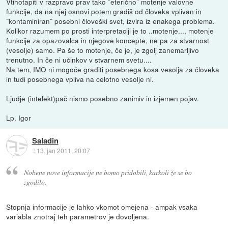
Vtihotapiti v razpravo prav tako ˝eterično˝ motenje valovne
funkcije, da na njej osnovi potem gradiš od človeka vplivan in
˝kontaminiran˝ posebni človeški svet, izvira iz enakega problema.
Kolikor razumem po prosti interpretaciji je to ..motenje..., motenje
funkcije za opazovalca in njegove koncepte, ne pa za stvarnost
(vesolje) samo. Pa še to motenje, če je, je zgolj zanemarljivo
trenutno. In če ni učinkov v stvarnem svetu....
Na tem, IMO ni mogoče graditi posebnega kosa vesolja za človeka
in tudi posebnega vpliva na celotno vesolje ni.
Ljudje (intelekt)pač nismo posebno zanimiv in izjemen pojav.
Lp. Igor
Saladin
::
13. jan 2011, 20:07
Nobene nove informacije ne bomo pridobili, karkoli že se bo
zgodilo.
Stopnja informacije je lahko vkomot omejena - ampak vsaka
variabla znotraj teh parametrov je dovoljena.