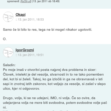
spremenil:
AtaStrudl
(
13. jan 2011 ob 18:49
)
Okapi
::
13. jan 2011, 18:53
Samo če bi bilo to res, tega ne bi mogel nikakor ugotoviti.
O.
IgorGrozni
::
13. jan 2011, 19:51
Saladin:
Po moje imaš v otvoritvi posta najprej dva problema in sicer:
Človek, intelekt je del vesolja, stvarnosti in to ne tako pomemben
del, kot bi si želeli. Takoj, ko ga izločiš in ga ne obravnavaš v isti
sapi in znotraj istih zakonov, kot veljajo za vesolje, si zašel v slepo
ulico, kjer ni odgovorov.
Drugo, volja, ki se ne udejani, IMO, ni volja. Če so ovire, da
udejanjena volja ne more biti svobodna, potem svobodne volje pač
ni.