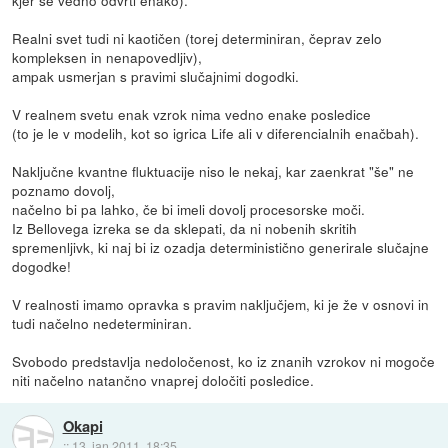
kjer se vedno odvrti enako).
Realni svet tudi ni kaotičen (torej determiniran, čeprav zelo
kompleksen in nenapovedljiv),
ampak usmerjan s pravimi slučajnimi dogodki.
V realnem svetu enak vzrok nima vedno enake posledice
(to je le v modelih, kot so igrica Life ali v diferencialnih enačbah).
Naključne kvantne fluktuacije niso le nekaj, kar zaenkrat "še" ne
poznamo dovolj,
načelno bi pa lahko, če bi imeli dovolj procesorske moči.
Iz Bellovega izreka se da sklepati, da ni nobenih skritih
spremenljivk, ki naj bi iz ozadja deterministično generirale slučajne
dogodke!
V realnosti imamo opravka s pravim naključjem, ki je že v osnovi in
tudi načelno nedeterminiran.
Svobodo predstavlja nedoločenost, ko iz znanih vzrokov ni mogoče
niti načelno natančno vnaprej določiti posledice.
Okapi
::
13. jan 2011, 18:35