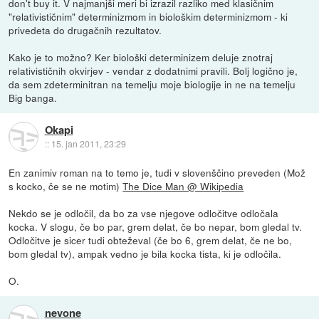
don't buy it. V najmanjši meri bi izrazil razliko med klasičnim
"relativističnim" determinizmom in biološkim determinizmom - ki
privedeta do drugačnih rezultatov.
Kako je to možno? Ker biološki determinizem deluje znotraj
relativističnih okvirjev - vendar z dodatnimi pravili. Bolj logično je,
da sem zdeterminitran na temelju moje biologije in ne na temelju
Big banga.
Okapi
::
15. jan 2011, 23:29
En zanimiv roman na to temo je, tudi v slovenščino preveden (Mož
s kocko, če se ne motim)
The Dice Man @ Wikipedia
Nekdo se je odločil, da bo za vse njegove odločitve odločala
kocka. V slogu, če bo par, grem delat, če bo nepar, bom gledal tv.
Odločitve je sicer tudi obteževal (če bo 6, grem delat, če ne bo,
bom gledal tv), ampak vedno je bila kocka tista, ki je odločila.
O.
nevone