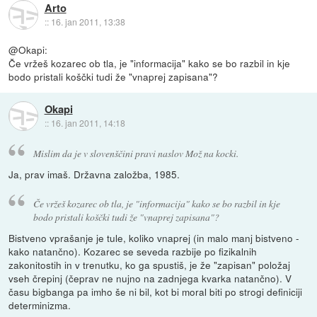
Arto
::
16. jan 2011, 13:38
@Okapi:
Če vržeš kozarec ob tla, je "informacija" kako se bo razbil in kje
bodo pristali koščki tudi že "vnaprej zapisana"?
Okapi
::
16. jan 2011, 14:18
Mislim da je v slovenščini pravi naslov Mož na kocki.
Ja, prav imaš. Državna založba, 1985.
Če vržeš kozarec ob tla, je "informacija" kako se bo razbil in kje
bodo pristali koščki tudi že "vnaprej zapisana"?
Bistveno vprašanje je tule, koliko vnaprej (in malo manj bistveno -
kako natančno). Kozarec se seveda razbije po fizikalnih
zakonitostih in v trenutku, ko ga spustiš, je že "zapisan" položaj
vseh črepinj (čeprav ne nujno na zadnjega kvarka natančno). V
času bigbanga pa imho še ni bil, kot bi moral biti po strogi definiciji
determinizma.