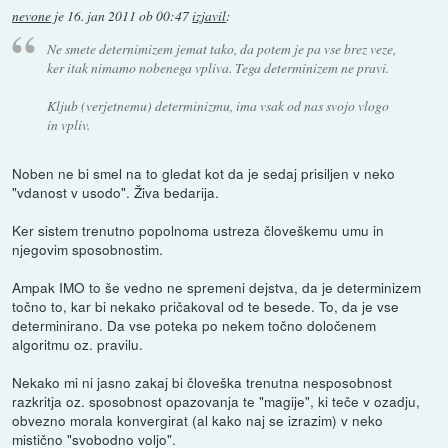
nevone
je
16. jan 2011 ob 00:47
izjavil
:
Ne smete deternimizem jemat tako, da potem je pa vse brez veze,
ker itak nimamo nobenega vpliva. Tega determinizem ne pravi.
Kljub (verjetnemu) determinizmu, ima vsak od nas svojo vlogo
in vpliv.
Noben ne bi smel na to gledat kot da je sedaj prisiljen v neko
"vdanost v usodo". Živa bedarija.
Ker sistem trenutno popolnoma ustreza človeškemu umu in
njegovim sposobnostim.
Ampak IMO to še vedno ne spremeni dejstva, da je determinizem
točno to, kar bi nekako pričakoval od te besede. To, da je vse
determinirano. Da vse poteka po nekem točno določenem
algoritmu oz. pravilu.
Nekako mi ni jasno zakaj bi človeška trenutna nesposobnost
razkritja oz. sposobnost opazovanja te "magije", ki teče v ozadju,
obvezno morala konvergirat (al kako naj se izrazim) v neko
mistično "svobodno voljo".