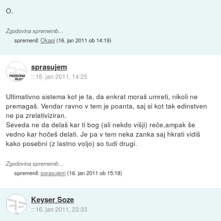
O.
Zgodovina sprememb…
spremenil:
Okapi
(
16. jan 2011 ob 14:19
)
sprasujem
::
16. jan 2011, 14:25
Ultimativno sistema kot je ta, da enkrat moraš umreti, nikoli ne
premagaš. Vendar ravno v tem je poanta, saj si kot tak edinstven
ne pa zrelativiziran.
Seveda ne da delaš kar ti bog (ali nekdo višji) reče,ampak še
vedno kar hočeš delati. Je pa v tem neka zanka saj hkrati vidiš
kako posebni (z lastno voljo) so tudi drugi.
Zgodovina sprememb…
spremenil:
sprasujem
(
16. jan 2011 ob 15:18
)
Keyser Soze
::
16. jan 2011, 23:33