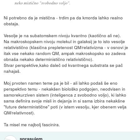
neko mistično "svobodno voljo".
Ni potrebno da je mistična - trdim pa da kmorda lahko realno
obstaja.
Vesolje je na subatomskem nivoju kvantno (kaotično ali ne).
Na makroskopskem nivoju molekul in galaksij je to isto vesolje
relativistično (klasična prepletenost QM/relativizma - v osnovi je
itak vse nekako random QM, ampak makroskopsko so zadeva
obnaša nekako deterministično relativistično).
Stvar perspektive,kako daleč od kvantnega substrata se pač
nahajaš.
Moj prvoten namen teme pa je bil - ali lahko podaš še eno
perspektivo temu - nekakšen biološko podgojen, neodvisen in
samorekurziven sistem (inteligenca z svobodno voljo), ki lahko
sama definira svoje misli in dejanja in si sama izbira nekakšne
"future deterministične" poti (v istem vesolju, kjer obenem velja
QM/relativnost).
Ta misel me najbolj fascinira.
sprasujem