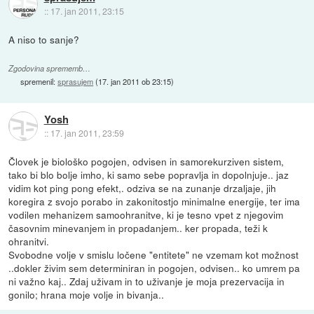
::
17. jan 2011, 23:15
A niso to sanje?
Zgodovina sprememb…
spremenil:
sprasujem
(
17. jan 2011 ob 23:15
)
Yosh
::
17. jan 2011, 23:59
Človek je biološko pogojen, odvisen in samorekurziven sistem,
tako bi blo bolje imho, ki samo sebe popravlja in dopolnjuje.. jaz
vidim kot ping pong efekt,. odziva se na zunanje drzaljaje, jih
koregira z svojo porabo in zakonitostjo minimalne energije, ter ima
vodilen mehanizem samoohranitve, ki je tesno vpet z njegovim
časovnim minevanjem in propadanjem.. ker propada, teži k
ohranitvi.
Svobodne volje v smislu ločene "entitete" ne vzemam kot možnost
..dokler živim sem determiniran in pogojen, odvisen.. ko umrem pa
ni važno kaj.. Zdaj uživam in to uživanje je moja prezervacija in
gonilo; hrana moje volje in bivanja..