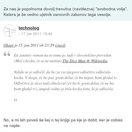
Za nas je popolnoma dovolj trenutna (navidezna) "svobodna volja".
Katera je še vedno ujetnik osnovnih zakonov tega vesolja.
technolog
::
17. jan 2011, 15:44
Okapi
je
15. jan 2011 ob 23:29
izjavil
:
En zanimiv roman na to temo je, tudi v slovenščino preveden
(Mož s kocko, če se ne motim)
The Dice Man @ Wikipedia
Nekdo se je odločil, da bo za vse njegove odločitve odločala
kocka. V slogu, če bo par, grem delat, če bo nepar, bom gledal tv.
Odločitve je sicer tudi obteževal (če bo 6, grem delat, če ne bo,
bom gledal tv), ampak vedno je bila kocka tista, ki je odločila.
O.
No, a mi lah poveš še kej o tej knjigi pa kje jo dobit, ker je cobiss
ne najde.