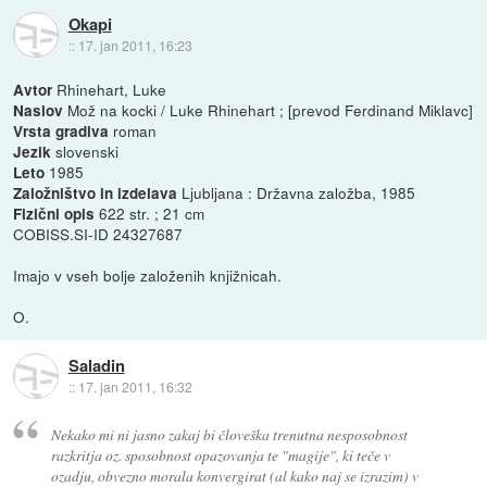
Okapi
::
17. jan 2011, 16:23
Rhinehart, Luke
Avtor
Mož na kocki / Luke Rhinehart ; [prevod Ferdinand Miklavc]
Naslov
roman
Vrsta gradiva
slovenski
Jezik
1985
Leto
Ljubljana : Državna založba, 1985
Založništvo in izdelava
622 str. ; 21 cm
Fizični opis
COBISS.SI-ID 24327687
Imajo v vseh bolje založenih knjižnicah.
O.
Saladin
::
17. jan 2011, 16:32
Nekako mi ni jasno zakaj bi človeška trenutna nesposobnost
razkritja oz. sposobnost opazovanja te "magije", ki teče v
ozadju, obvezno morala konvergirat (al kako naj se izrazim) v