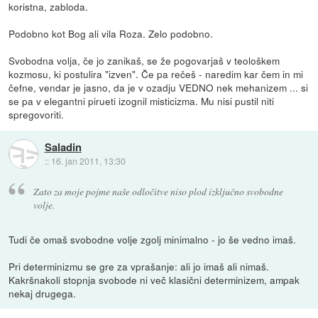
koristna, zabloda.
Podobno kot Bog ali vila Roza. Zelo podobno.
Svobodna volja, če jo zanikaš, se že pogovarjaš v teološkem
kozmosu, ki postulira "izven". Če pa rečeš - naredim kar čem in mi
čefne, vendar je jasno, da je v ozadju VEDNO nek mehanizem ... si
se pa v elegantni pirueti izognil misticizma. Mu nisi pustil niti
spregovoriti.
Saladin
::
16. jan 2011, 13:30
Zato za moje pojme naše odločitve niso plod izključno svobodne
volje.
Tudi če omaš svobodne volje zgolj minimalno - jo še vedno imaš.
Pri determinizmu se gre za vprašanje: ali jo imaš ali nimaš.
Kakršnakoli stopnja svobode ni več klasični determinizem, ampak
nekaj drugega.