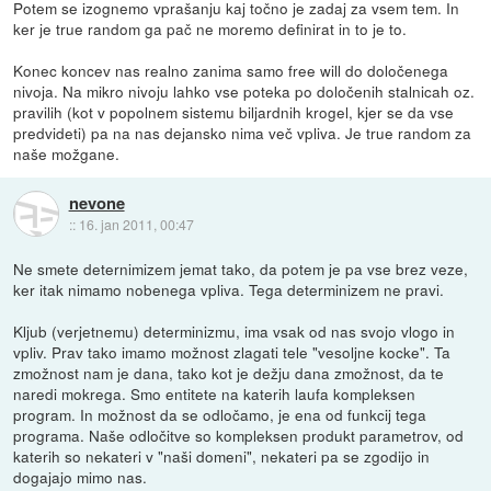
Potem se izognemo vprašanju kaj točno je zadaj za vsem tem. In
ker je true random ga pač ne moremo definirat in to je to.
Konec koncev nas realno zanima samo free will do določenega
nivoja. Na mikro nivoju lahko vse poteka po določenih stalnicah oz.
pravilih (kot v popolnem sistemu biljardnih krogel, kjer se da vse
predvideti) pa na nas dejansko nima več vpliva. Je true random za
naše možgane.
nevone
::
16. jan 2011, 00:47
Ne smete deternimizem jemat tako, da potem je pa vse brez veze,
ker itak nimamo nobenega vpliva. Tega determinizem ne pravi.
Kljub (verjetnemu) determinizmu, ima vsak od nas svojo vlogo in
vpliv. Prav tako imamo možnost zlagati tele "vesoljne kocke". Ta
zmožnost nam je dana, tako kot je dežju dana zmožnost, da te
naredi mokrega. Smo entitete na katerih laufa kompleksen
program. In možnost da se odločamo, je ena od funkcij tega
programa. Naše odločitve so kompleksen produkt parametrov, od
katerih so nekateri v "naši domeni", nekateri pa se zgodijo in
dogajajo mimo nas.