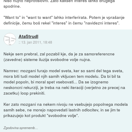
Niso nujno neprotislovni. Zato kakšen interes lahko drugega
spodrine.
"Want to" in "want to want" lahko interferirata. Potem je vprašanje
definicije, čemu boš rekel "interes" in čemu "navidezni interes".
AtaStrudl
::
13. jan 2011, 18:48
Nekje sem prebral, zal pozabil kje, da je za samoreferencne
(zavedne) sisteme iluzija svobodne volje nujna.
Namrec: mozgani furajo model sveta, ker so sami del tega sveta,
mora biti tudi model njih samih vkljucen tem modelu. Da bi bil ta
model popoln, bi moral spet vsebovati... Da se izognemo
neskoncni rekurziji, je treba na neki iteraciji (verjetno ze precej na
zacetku) loop prekiniti.
Ker zato mozgani na nekem nivoju ne vsebujejo popolnega modela
samih sebe, ne morejo napovedati lastnih odlocitev, in se jim te
prikazujejo kot produkt "svobodne volje".
Zgodovina sprememb…