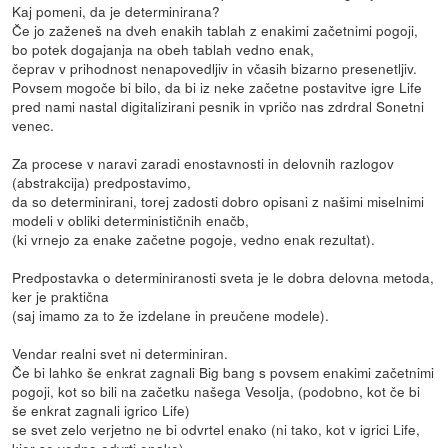
Kaj pomeni, da je determinirana?
Če jo zaženeš na dveh enakih tablah z enakimi začetnimi pogoji,
bo potek dogajanja na obeh tablah vedno enak,
čeprav v prihodnost nenapovedljiv in včasih bizarno presenetljiv.
Povsem mogoče bi bilo, da bi iz neke začetne postavitve igre Life
pred nami nastal digitalizirani pesnik in vpričo nas zdrdral Sonetni
venec.
Za procese v naravi zaradi enostavnosti in delovnih razlogov
(abstrakcija) predpostavimo,
da so determinirani, torej zadosti dobro opisani z našimi miselnimi
modeli v obliki determinističnih enačb,
(ki vrnejo za enake začetne pogoje, vedno enak rezultat).
Predpostavka o determiniranosti sveta je le dobra delovna metoda,
ker je praktična
(saj imamo za to že izdelane in preučene modele).
Vendar realni svet ni determiniran.
Če bi lahko še enkrat zagnali Big bang s povsem enakimi začetnimi
pogoji, kot so bili na začetku našega Vesolja, (podobno, kot če bi
še enkrat zagnali igrico Life)
se svet zelo verjetno ne bi odvrtel enako (ni tako, kot v igrici Life,