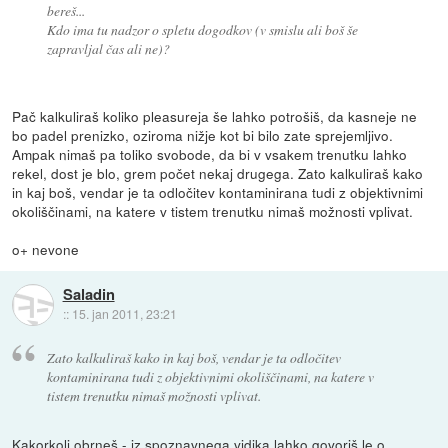
bereš...
Kdo ima tu nadzor o spletu dogodkov (v smislu ali boš še
zapravljal čas ali ne)?
Pač kalkuliraš koliko pleasureja še lahko potrošiš, da kasneje ne
bo padel prenizko, oziroma nižje kot bi bilo zate sprejemljivo.
Ampak nimaš pa toliko svobode, da bi v vsakem trenutku lahko
rekel, dost je blo, grem počet nekaj drugega. Zato kalkuliraš kako
in kaj boš, vendar je ta odločitev kontaminirana tudi z objektivnimi
okoliščinami, na katere v tistem trenutku nimaš možnosti vplivat.
o+ nevone
Saladin
::
15. jan 2011, 23:21
Zato kalkuliraš kako in kaj boš, vendar je ta odločitev
kontaminirana tudi z objektivnimi okoliščinami, na katere v
tistem trenutku nimaš možnosti vplivat.
Kakorkoli obrneš - iz spoznavnega vidika lahko govoriš le o