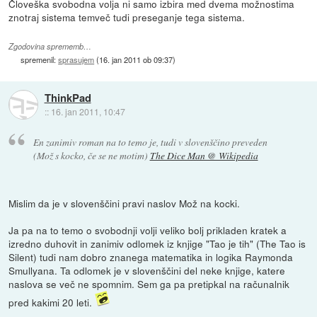
Človeška svobodna volja ni samo izbira med dvema možnostima
znotraj sistema temveč tudi preseganje tega sistema.
Zgodovina sprememb…
spremenil:
sprasujem
(
16. jan 2011 ob 09:37
)
ThinkPad
::
16. jan 2011, 10:47
En zanimiv roman na to temo je, tudi v slovenščino preveden
(Mož s kocko, če se ne motim)
The Dice Man @ Wikipedia
Mislim da je v slovenščini pravi naslov Mož na kocki.
Ja pa na to temo o svobodnji volji veliko bolj prikladen kratek a
izredno duhovit in zanimiv odlomek iz knjige "Tao je tih" (The Tao is
Silent) tudi nam dobro znanega matematika in logika Raymonda
Smullyana. Ta odlomek je v slovenščini del neke knjige, katere
naslova se več ne spomnim. Sem ga pa pretipkal na računalnik
pred kakimi 20 leti.