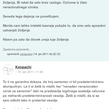
življenja. Bi rekel da celo brez razloga. Oziroma iz čisto
neracionalnega vzroka.
Seveda tega dejanja ne poveličujem.
Morda nam lahko intelekt kasneje pokaže to, da smo celo sposobni
ustvarjati življenja
Nisem pa zato da človek ureja tuje življenje
Zgodovina sprememb…
spremenil:
sprasujem
(
14. jan 2011 ob 22:12
)
Kenpachi
::
15. jan 2011, 11:49
To ti ne garantira dokaza, da tvoj samomor ni bil predeterminirano
skomputiran. Le ti si želiš to misliti, ker "nenaden neracionalen
vzrok za samomor" tebi ne predstavlja logičnega sosledja računice
po mehaniki predeterminiranosti vesolja. Želiš si misliti, da si se
sam odločil tako in pretental vesolje.