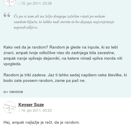
::
15. jan 2011, 23:38
Če pa si sam ali na željo drugega zaželim vstati po nekem
random ključu, to lahko tudi storim in bo dejanje najverjetneje
nepredvidljivo.
Kako veš da je random? Random je glede na inpute, ki so tebi
znani, ampak tvoje odločitve niso do zadnjega bita zavestne,
ampak nanje vplivajo dejavniki, na katere nimaš vpliva morda niti
vpogleda.
Random je triki zadeva. Jaz ti lahko sedaj napišem neke številke, ki
bodo zate povsem random, zame pa pač ne.
o+ nevone
Keyser Soze
::
16. jan 2011, 00:23
Hej, ampak najlažje je rečt, da je random.