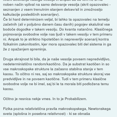
noben način vplival na samo delovanje vesolja (skrit opazovalec -
seznanjen z vsem trenutnim stanjem delcev/sil in zmožnostjo
kalkulacije posledičnih scenarijev).
Če bi hard determinizem veljal, bi lahko ta opazovalec na temelju
začetnih (ali v poljubno danem času danih) pogojev skaluliral vse
bodoče dogodke v takem vesolju. Do kvanta natančno. Klasičnega
pojmovanja svobodne volje nas ljudi v takem vesolju v tem primeru
ni. Ampak to je striktno hipotetičen in nepreverljiv scenarij kontra
fizikalnim zakonitostim, kjer mora opazovalec biti del sistema in ga
že z opažanjem spreminja.
Druga skrajnost bi bila, da je naše vesolje povsem nepredvidljivo,
nedeterministično random/kaotično. Da je substrat kaotičen in so
vse makroskopske strukture la začasno stabilna stanja v tem
kaosu. To očitno ni res, saj so makroskopske strukture skoraj vse
predvidljive in ne povsem kaotične. Tudi v tem primeru klasične
svobodne volje ne bi imel, saj bi le ta morala biti podložena temu
kaosu.
Očitno je resnica nekje vmes. In to je Probabilizem.
Fizika pozna relativistična pravila makroskopskega, Newtonskega
sveta (splošna in posebna relativnost) - ki se obnaša