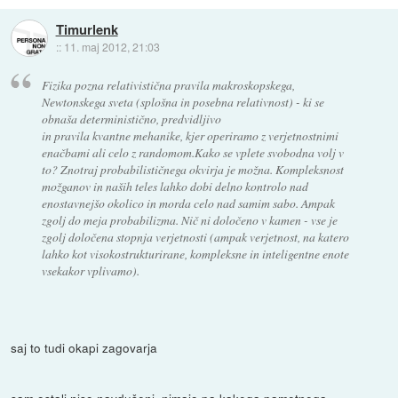
Timurlenk
::
11. maj 2012, 21:03
Fizika pozna relativistična pravila makroskopskega,
Newtonskega sveta (splošna in posebna relativnost) - ki se
obnaša deterministično, predvidljivo
in pravila kvantne mehanike, kjer operiramo z verjetnostnimi
enačbami ali celo z randomom.Kako se vplete svobodna volj v
to? Znotraj probabilističnega okvirja je možna. Kompleksnost
možganov in naših teles lahko dobi delno kontrolo nad
enostavnejšo okolico in morda celo nad samim sabo. Ampak
zgolj do meja probabilizma. Nič ni določeno v kamen - vse je
zgolj določena stopnja verjetnosti (ampak verjetnost, na katero
lahko kot visokostrukturirane, kompleksne in inteligentne enote
vsekakor vplivamo).
saj to tudi okapi zagovarja