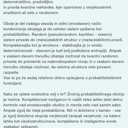
deterministično, predvidljivo
in pravila kvantne mehanike, kjer operiramo z verjetnostnimi
enačbami ali celo z randomom.
Oboje je del našega vesolja in edini (enostaven) način
kombiniranja obojega je da celoten sistem opišemo kot
probabilističen. Random (pseudorandom, kaotičen - vseeno)
sistem privede do (meta)stabilnih struktur z (meta)stabilnimi pravili.
Kompleksnejša kot je struktura - stabilnejša je (v smislu
determiniranosti - obenem je tudi bolj podložena entropiji). Ampak
v vsakem danem trenutku obstaja možnost da kvantni randomm
privede do prememb na makroskopskem nivoju in v vsakem danem
trenutku obstaja možnost, da celotna struktura celo povsem
razpade.
Vse to pa že sedaj relativno dobro opisujemo z probabilistističnimi
funkcijami.
Kako se vplete svobodna volj v to? Znotraj probabilističnega okvirja
je možna. Kompleksnost možganov in naših teles lahko dobi delno
kontrolo nad enostavnejšo okolico in morda celo nad samim sabo.
Ampak zgolj do meja probabilizma. Nič ni določeno v kamen - vse
je zgolj določena stopnja verjetnosti (ampak verjetnost, na katero
lahko kot visokostrukturirane, kompleksne in inteligentne enote
vsekakor vplivamo).