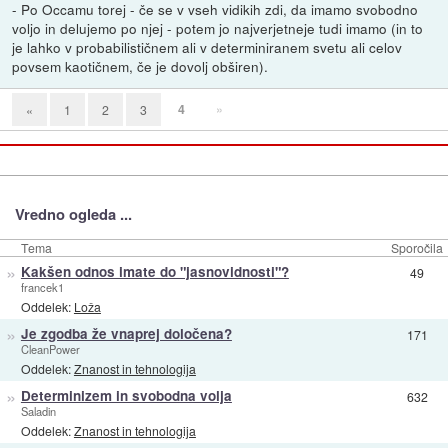
- Po Occamu torej - če se v vseh vidikih zdi, da imamo svobodno
voljo in delujemo po njej - potem jo najverjetneje tudi imamo (in to
je lahko v probabilističnem ali v determiniranem svetu ali celov
povsem kaotičnem, če je dovolj obširen).
4
»
«
1
2
3
Vredno ogleda ...
Tema
Sporočila
»
Kakšen odnos imate do "jasnovidnosti"?
49
francek1
Oddelek:
Loža
»
Je zgodba že vnaprej določena?
171
CleanPower
Oddelek:
Znanost in tehnologija
»
Determinizem in svobodna volja
632
Saladin
Oddelek:
Znanost in tehnologija