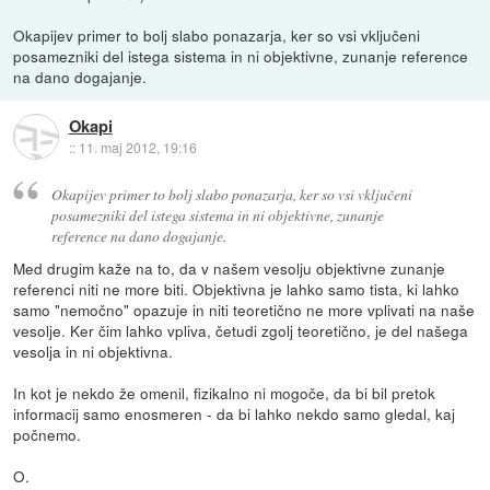
Okapijev primer to bolj slabo ponazarja, ker so vsi vključeni
posamezniki del istega sistema in ni objektivne, zunanje reference
na dano dogajanje.
Okapi
::
11. maj 2012, 19:16
Okapijev primer to bolj slabo ponazarja, ker so vsi vključeni
posamezniki del istega sistema in ni objektivne, zunanje
reference na dano dogajanje.
Med drugim kaže na to, da v našem vesolju objektivne zunanje
referenci niti ne more biti. Objektivna je lahko samo tista, ki lahko
samo "nemočno" opazuje in niti teoretično ne more vplivati na naše
vesolje. Ker čim lahko vpliva, četudi zgolj teoretično, je del našega
vesolja in ni objektivna.
In kot je nekdo že omenil, fizikalno ni mogoče, da bi bil pretok
informacij samo enosmeren - da bi lahko nekdo samo gledal, kaj
počnemo.
O.