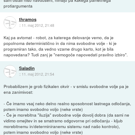
sam ostali niso navdušeni, nimajo pa kakega pametnega
protiargumenta
thramos
::
11. maj 2012, 21:48
Kaj pa avtomat - robot, za katerega delovanje vemo, da je
popolnoma deterministično in da nima svobodne volje - ki je
programiran tako, da vedno vzame drugo karto, kot je bila
napovedana? Tudi zanj je "nemogoče napovedati pravilno izbiro".
Saladin
::
11. maj 2012, 21:54
Probabilizem je grob fizikalen okvir - v smislu svobodne volje pa je
ena zanimivost:
- Če imamo vsaj neko delno realno sposobnost lastnega odločanja,
potem imamo svobodno voljo (neke vrste)
- Če je morebitna "iluzija" svobodne volje dovolj dobra (da sami ne
vidimo omejitev in se smatramo odgovorne pri odločanju - kljub
morebitnemu in/determiniranemu sistemu nad našo kontrolo),
potem imamo svobodno voljo (neke vrste)