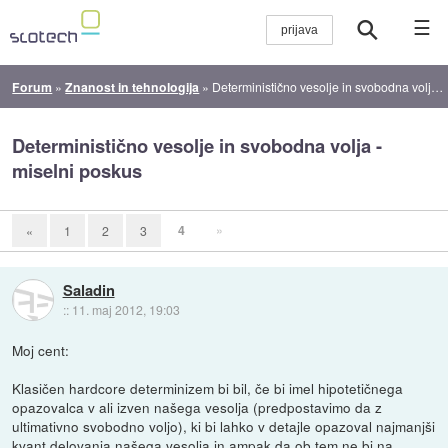
☰
Forum
»
Znanost in tehnologija
»
Deterministično vesolje in svobodna volja - miselni poskus
Deterministično vesolje in svobodna volja -
miselni poskus
4
»
«
1
2
3
Saladin
::
11. maj 2012, 19:03
Moj cent:
Klasičen hardcore determinizem bi bil, če bi imel hipotetičnega
opazovalca v ali izven našega vesolja (predpostavimo da z
ultimativno svobodno voljo), ki bi lahko v detajle opazoval najmanjši
kvant delovanja našega vesolja in ampak da ob tem ne bi na