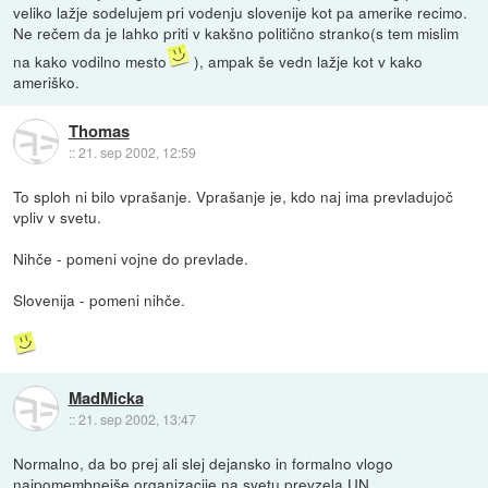
veliko lažje sodelujem pri vodenju slovenije kot pa amerike recimo.
Ne rečem da je lahko priti v kakšno politično stranko(s tem mislim
na kako vodilno mesto
), ampak še vedn lažje kot v kako
ameriško.
Thomas
::
21. sep 2002, 12:59
To sploh ni bilo vprašanje. Vprašanje je, kdo naj ima prevladujoč
vpliv v svetu.
Nihče - pomeni vojne do prevlade.
Slovenija - pomeni nihče.
MadMicka
::
21. sep 2002, 13:47
Normalno, da bo prej ali slej dejansko in formalno vlogo
najpomembnejše organizacije na svetu prevzela UN.