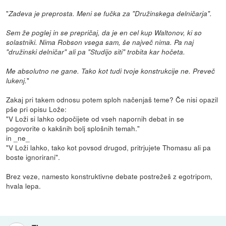
"
Zadeva je preprosta. Meni se fučka za "Družinskega delničarja".
Sem že poglej in se prepričaj, da je en cel kup Waltonov, ki so
solastniki. Nima Robson vsega sam, še največ nima. Pa naj
"družinski delničar" ali pa "Studijo siti" trobita kar hočeta.
Me absolutno ne gane. Tako kot tudi tvoje konstrukcije ne. Preveč
"
lukenj.
Zakaj pri takem odnosu potem sploh načenjaš teme? Če nisi opazil
pše pri opisu Lože:
"V Loži si lahko odpočijete od vseh napornih debat in se
pogovorite o kakšnih bolj splošnih temah."
in _ne_
"V Loži lahko, tako kot povsod drugod, pritrjujete Thomasu ali pa
boste ignorirani".
Brez veze, namesto konstruktivne debate postrežeš z egotripom,
hvala lepa.