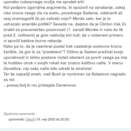
uporabo nukearnega orožja me spreleti srh!
Kot podporo zgornjima argumenta, bi opozoril na vprašanje, zakaj
niso izvora vsega zla na svetu, porednega Sadama, odstranili ali
vsaj onemogočili že po zalivski vojni? Morda zato, ker je to
ustrezalo ameriški politiki? Seveda ne, dejstvo da je Clinton Irak 2x
izrabil za preusmeritev pozornosti (1. zaradi Monike in nato še tik
pred 2. volitvami) je golo naklučje kot tudi, da v nobenem primeru
ni sprožil kakšne burne rekacije.
Kako pa to, da je naenkrat postal Irak naslednje svetovno krizno
žarišče, če gre le za "predstavo"? Očitno je Sadam preživel svojo
uporabnost in lahko postane moteč element za povrh vsega pa ima
ta hudičev otrok v svojih rokah kar znatno količino nafte. V imenu
človeštva, naj našo nafto kdo odreši te strahote!
Ter še največji smeh, mali Bush je nominiran za Nobelovo nagrado
za mir.
...precej bolj bi mu pristajala Darwinova.
Zgodovina sprememb…
spremenilo:
OwcA
(
19. sep 2002 ob 20:33
)