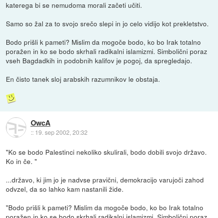
katerega bi se nemudoma morali začeti učiti.
Samo so žal za to svojo srečo slepi in jo celo vidijo kot prekletstvo.
Bodo prišli k pameti? Mislim da mogoče bodo, ko bo Irak totalno
poražen in ko se bodo skrhali radikalni islamizmi. Simbolični poraz
vseh Bagdadkih in podobnih kalifov je pogoj, da spregledajo.
En čisto tanek sloj arabskih razumnikov le obstaja.
OwcA
::
19. sep 2002, 20:32
"Ko se bodo Palestinci nekoliko skulirali, bodo dobili svojo državo.
Ko in če. "
...državo, ki jim jo je nadvse pravični, demokracijo varujoči zahod
odvzel, da so lahko kam nastanili žide.
"Bodo prišli k pameti? Mislim da mogoče bodo, ko bo Irak totalno
poražen in ko se bodo skrhali radikalni islamizmi. Simbolični poraz