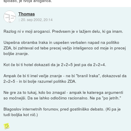
spoasti, je tvoja aroganca.
Thomas
::
20. sep 2002, 20:14
Razlog ni v moji aroganci. Predvsem je v lažjem delu, ki ga imam.
Uspešna obramba Iraka in uspešen verbalen napad na politiko
ZDA, bi zahteval od tebe precej večjo inteligenco od moje in precej
boljše znanje.
Kot če bi ti hotel dokazati da je 2+2=5 jest pa da 2+2=4.
Ampak če bi ti imel večje znanje - ne bi "branil Iraka", dokazoval da
2+2=5 - in bi bolje razumel politiko ZDA.
Ne gre za to tukaj, kdo bo zmagal - ampak le katerega argumenti
so močnejši. Da se lahko odločimo racionalno. Ne pa "po jetrih."
Blagoslov internetnih forumov, pred gostilniško debato. (Ki pa je
tudi boljša kot nič.)