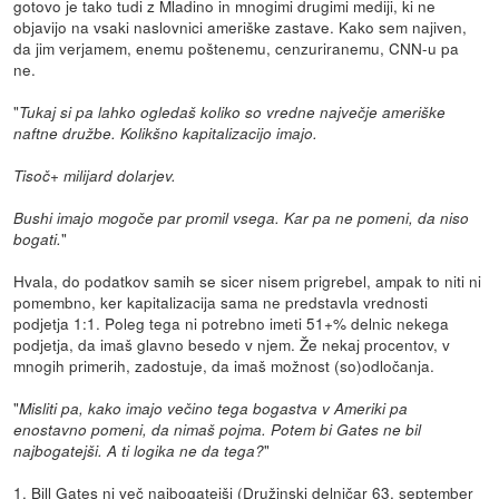
gotovo je tako tudi z Mladino in mnogimi drugimi mediji, ki ne
objavijo na vsaki naslovnici ameriške zastave. Kako sem najiven,
da jim verjamem, enemu poštenemu, cenzuriranemu, CNN-u pa
ne.
"
Tukaj si pa lahko ogledaš koliko so vredne največje ameriške
naftne družbe. Kolikšno kapitalizacijo imajo.
Tisoč+ milijard dolarjev.
Bushi imajo mogoče par promil vsega. Kar pa ne pomeni, da niso
"
bogati.
Hvala, do podatkov samih se sicer nisem prigrebel, ampak to niti ni
pomembno, ker kapitalizacija sama ne predstavla vrednosti
podjetja 1:1. Poleg tega ni potrebno imeti 51+% delnic nekega
podjetja, da imaš glavno besedo v njem. Že nekaj procentov, v
mnogih primerih, zadostuje, da imaš možnost (so)odločanja.
"
Misliti pa, kako imajo večino tega bogastva v Ameriki pa
enostavno pomeni, da nimaš pojma. Potem bi Gates ne bil
"
najbogatejši. A ti logika ne da tega?
1. Bill Gates ni več najbogatejši (Družinski delničar 63, september