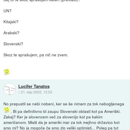
UN?
Kitajski?
Arabski?
Slovenski?
Skoz te sprašujem, pa nič ne zvem.
Lucifer Tanatos
::
21. sep 2002, 12:52
No prepustil se nebi nobeni, ker se še nimam za tok nebogljenega
. Bi pa definitivno bl zaupu Slovenski oblasti kot pa Ameriški.
Zakaj? Ker je slovencem več za slovenijo kot pa kakim
američanom. Mislš da je ameriki mar za tok mejhno državico kot
smo mi? No ja mogoče če smo zlo veliki optimisti... Poleg pa tut