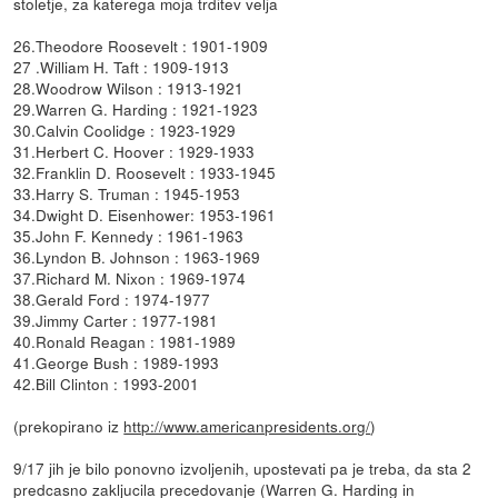
stoletje, za katerega moja trditev velja
26.Theodore Roosevelt : 1901-1909
27 .William H. Taft : 1909-1913
28.Woodrow Wilson : 1913-1921
29.Warren G. Harding : 1921-1923
30.Calvin Coolidge : 1923-1929
31.Herbert C. Hoover : 1929-1933
32.Franklin D. Roosevelt : 1933-1945
33.Harry S. Truman : 1945-1953
34.Dwight D. Eisenhower: 1953-1961
35.John F. Kennedy : 1961-1963
36.Lyndon B. Johnson : 1963-1969
37.Richard M. Nixon : 1969-1974
38.Gerald Ford : 1974-1977
39.Jimmy Carter : 1977-1981
40.Ronald Reagan : 1981-1989
41.George Bush : 1989-1993
42.Bill Clinton : 1993-2001
(prekopirano iz
http://www.americanpresidents.org/
)
9/17 jih je bilo ponovno izvoljenih, upostevati pa je treba, da sta 2
predcasno zakljucila precedovanje (Warren G. Harding in