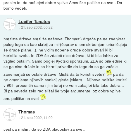
prosim te, da našteješ dobre vplive Ameriške politike na svet. Da
bomo vedeli.
Lucifer Tanatos
::
21. sep 2002, 00:32
hm tiste države sm ti že našteval Thomas:) drgače pa ne zaenkrat
poleg tega da kao skrbij za mir(čeprav s tem skrbenjem urisničujejo
še druge plane...), ne vidim nobene druge dobre stvari ki bi
koristila svetu. In ZDA še zdaleč niso država, ki bi bila lahko za
vzgled ostalim. Samo poglej Kyotski sporazum. ZDA so bile edine ki
se ga niso držale in so hkrati privedle do tega da so ga začele
zanemarjati še ostale države. Misliš da to koristi svetu?
pa da
ne omenjamo njihovih sankcij glede jeklarn... Njihova politika koristi
v 90ih procentih samo njim torej ne vem zakaj bi bila tako dobra...
Bi pa seveda zelo rad slišal še tvoje argumente, oz dobre vplive
am. politike na svet
Thomas
::
21. sep 2002, 11:00
Jest pa mislim, da so ZDA blagoslov za svet.