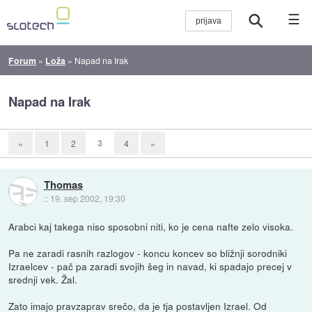
☰
Forum
»
Loža
»
Napad na Irak
Napad na Irak
3
«
1
2
4
»
Thomas
::
19. sep 2002, 19:30
Arabci kaj takega niso sposobni niti, ko je cena nafte zelo visoka.
Pa ne zaradi rasnih razlogov - koncu koncev so bližnji sorodniki
Izraelcev - pač pa zaradi svojih šeg in navad, ki spadajo precej v
srednji vek. Žal.
Zato imajo pravzaprav srečo, da je tja postavljen Izrael. Od