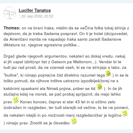
Lucifer Tanatos
::
20. sep 2002, 20:52
on ne brani Iraka, mislim da se veČina folka tukaj strinja z
Thomas:
dejstvom, da je treba Sadama pospravt. On ti je hotel (do)povedat,
da Američani morda ne napadajo Iraka samo zaradi Sadamove
diktature oz. njegove agresivne politike...
Drgač glede njegovih argumentov, nekateri so dokaj vredu, nekaj
si jih uspel izbiti(npr tist z Gatsom pa Waltonom...). Vendar bi te
tudi jaz rad prosil, da ne vzemaš vseh, ki se ne strinjajo s tabo, za
"butlne", ki nimajo pojma(ne čist direktno razumet tega
) in se le
toliko potrudi, da njihove trditve ustrezno izpodbiješ(torej ne s
kakšnimi opaskami ala Nimaš pojma, pober se itd.
). In če jih
slučajno kdaj ne moreš, se pač probaj sprijaznit, da majo lahko
prav.
Konec koncev, čeprav si star 43 let in si očitno zelo
izobražen in razgledan, ter tudi starejši od večine, to še ne pomeni,
da nekateri mlajši in po možnosti manj razgledani(kar je logično
) nimajo prav. Zmotiti se je človeško