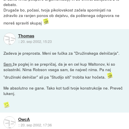
debato.
Drugače bo, počasi, tvoja pikolovskost začela spominjati na
zdravilo za ranjen ponos ob dejstvu, da poštenega odgovora ne
moreš spraviti skupaj
Thomas
::
20. sep 2002, 15:23
Zadeva je preprosta. Meni se fučka za "Družinskega delničarja".
Sem
že poglej in se prepričaj, da je en cel kup Waltonov, ki so
solastniki. Nima Robson vsega sam, še največ nima. Pa naj
"družinski delničar" ali pa "Studijo siti" trobita kar hočeta.
Me absolutno ne gane. Tako kot tudi tvoje konstrukcije ne. Preveč
lukenj.
OwcA
::
20. sep 2002, 17:36