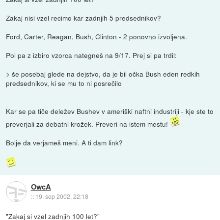
Zakaj nisi vzel recimo kar zadnjih 5 predsednikov?
Ford, Carter, Reagan, Bush, Clinton - 2 ponovno izvoljena.
Pol pa z izbiro vzorca nategneš na 9/17. Prej si pa trdil:
> še posebaj glede na dejstvo, da je bil očka Bush eden redkih
predsednikov, ki se mu to ni posrečilo
Kar se pa tiče deležev Bushev v ameriški naftni industriji - kje ste to
preverjali za debatni krožek. Preveri na istem mestu!
Bolje da verjameš meni. A ti dam link?
OwcA
::
19. sep 2002, 22:18
"Zakaj si vzel zadnjih 100 let?"