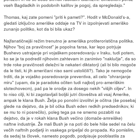
vseh Bagdadkih in podobnih kalifov je pogoj, da spregledajo."
Thomas, kaj zate pomeni "priti k pameti?". Hodit v McDonald's-a,
gledati izključno ameriške oddaje na TV in izpolnjevati ameriško
zunanjo politiko, kot da bi bila ukaz?
Najfanatičnejši režim trenutno je ameriška protiteroristična politika.
Njihov "boj za pravičnost" je popolna farsa, kar lepo potrjuje
Bushevo ustrajanje pri vojaškem posredovanju v Iraku, tudi potem,
ko se je ta podredil njihovim zahtevam in zanimivo "naklučje", da so
trde roke pravičnosti deležni le nekateri diktatorji (ali bi bilo mogoče
da le tisti, ki jih američani niso sami ustoličili?). Tako je nemogoče
trditi, da je vojaško posredovanje preventiva, ali celo "ohranjanje
miru" (upam, da je paradoks očiten tudi najbolj pro-ameriškim
slotechovecm), pač pa le orodje za dosego nekih "višjih ciljev". In
to niso cilji, ki bi zagotavljali boljši jutri človeštva ali vsaj Amerike,
ampak le klana Bush. Želja po ponolni izvolitvi je očitna (še posebaj
glede na dejstvo, da je bil očka Bush eden redkih predsednikov, ki
se mu to ni posrečilo), poleg tega pa ne smemo pozabiti na
dejstvo, da je v rokah klana Bush večino (domače-amreiške)
naftne industrije. Že mali Bush je na poti do bele hiše sedel na čelu
večih naftnih podjetji in vsakega pripeljal do propada. Ko pomislim,
da sedaj ta človek, namesto pogodb, podpisuje pooblastila za