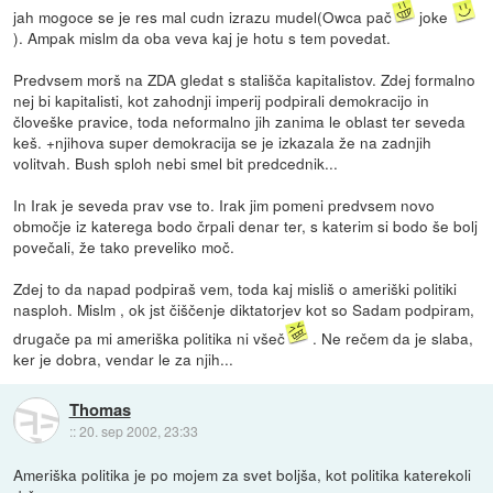
jah mogoce se je res mal cudn izrazu mudel(Owca pač
joke
). Ampak mislm da oba veva kaj je hotu s tem povedat.
Predvsem morš na ZDA gledat s stališča kapitalistov. Zdej formalno
nej bi kapitalisti, kot zahodnji imperij podpirali demokracijo in
človeške pravice, toda neformalno jih zanima le oblast ter seveda
keš. +njihova super demokracija se je izkazala že na zadnjih
volitvah. Bush sploh nebi smel bit predcednik...
In Irak je seveda prav vse to. Irak jim pomeni predvsem novo
območje iz katerega bodo črpali denar ter, s katerim si bodo še bolj
povečali, že tako preveliko moč.
Zdej to da napad podpiraš vem, toda kaj misliš o ameriški politiki
nasploh. Mislm , ok jst čiščenje diktatorjev kot so Sadam podpiram,
drugače pa mi ameriška politika ni všeč
. Ne rečem da je slaba,
ker je dobra, vendar le za njih...
Thomas
::
20. sep 2002, 23:33
Ameriška politika je po mojem za svet boljša, kot politika katerekoli