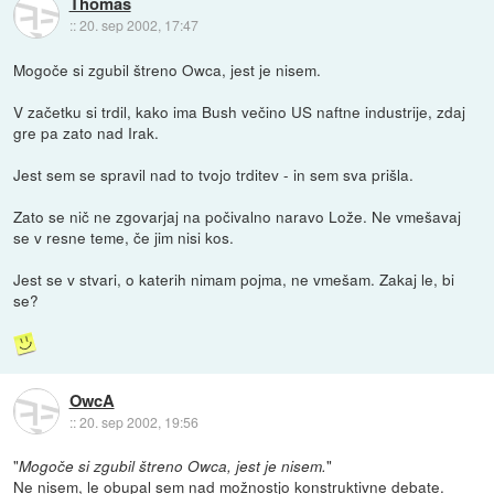
Thomas
::
20. sep 2002, 17:47
Mogoče si zgubil štreno Owca, jest je nisem.
V začetku si trdil, kako ima Bush večino US naftne industrije, zdaj
gre pa zato nad Irak.
Jest sem se spravil nad to tvojo trditev - in sem sva prišla.
Zato se nič ne zgovarjaj na počivalno naravo Lože. Ne vmešavaj
se v resne teme, če jim nisi kos.
Jest se v stvari, o katerih nimam pojma, ne vmešam. Zakaj le, bi
se?
OwcA
::
20. sep 2002, 19:56
"
"
Mogoče si zgubil štreno Owca, jest je nisem.
Ne nisem, le obupal sem nad možnostjo konstruktivne debate.