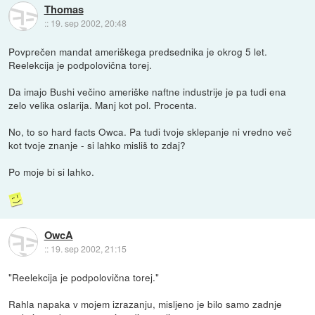
Thomas
::
19. sep 2002, 20:48
Povprečen mandat ameriškega predsednika je okrog 5 let.
Reelekcija je podpolovična torej.
Da imajo Bushi večino ameriške naftne industrije je pa tudi ena
zelo velika oslarija. Manj kot pol. Procenta.
No, to so hard facts Owca. Pa tudi tvoje sklepanje ni vredno več
kot tvoje znanje - si lahko misliš to zdaj?
Po moje bi si lahko.
OwcA
::
19. sep 2002, 21:15
"Reelekcija je podpolovična torej."
Rahla napaka v mojem izrazanju, misljeno je bilo samo zadnje