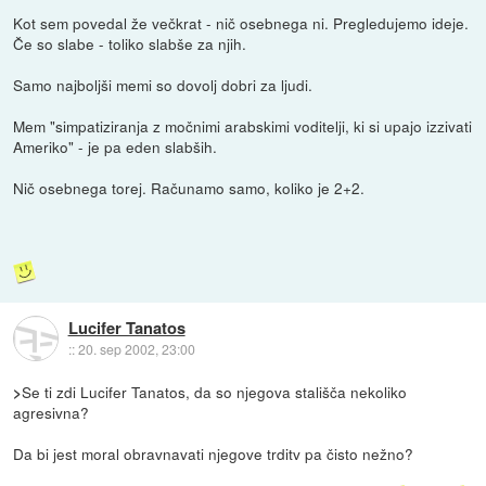
Kot sem povedal že večkrat - nič osebnega ni. Pregledujemo ideje.
Če so slabe - toliko slabše za njih.
Samo najboljši memi so dovolj dobri za ljudi.
Mem "simpatiziranja z močnimi arabskimi voditelji, ki si upajo izzivati
Ameriko" - je pa eden slabših.
Nič osebnega torej. Računamo samo, koliko je 2+2.
Lucifer Tanatos
::
20. sep 2002, 23:00
Se ti zdi Lucifer Tanatos, da so njegova stališča nekoliko
>
agresivna?
Da bi jest moral obravnavati njegove trditv pa čisto nežno?