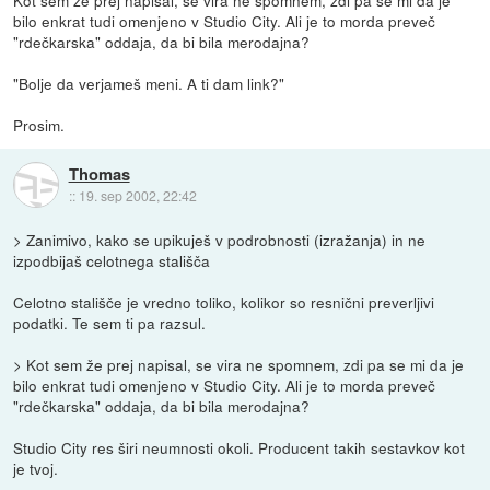
bilo enkrat tudi omenjeno v Studio City. Ali je to morda preveč
"rdečkarska" oddaja, da bi bila merodajna?
"Bolje da verjameš meni. A ti dam link?"
Prosim.
Thomas
::
19. sep 2002, 22:42
> Zanimivo, kako se upikuješ v podrobnosti (izražanja) in ne
izpodbijaš celotnega stališča
Celotno stališče je vredno toliko, kolikor so resnični preverljivi
podatki. Te sem ti pa razsul.
> Kot sem že prej napisal, se vira ne spomnem, zdi pa se mi da je
bilo enkrat tudi omenjeno v Studio City. Ali je to morda preveč
"rdečkarska" oddaja, da bi bila merodajna?
Studio City res širi neumnosti okoli. Producent takih sestavkov kot
je tvoj.