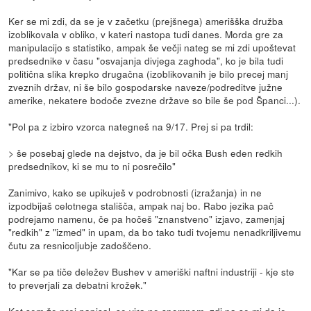
Ker se mi zdi, da se je v začetku (prejšnega) amerišška družba
izoblikovala v obliko, v kateri nastopa tudi danes. Morda gre za
manipulacijo s statistiko, ampak še večji nateg se mi zdi upoštevat
predsednike v času "osvajanja divjega zaghoda", ko je bila tudi
politična slika krepko drugačna (izoblikovanih je bilo precej manj
zveznih držav, ni še bilo gospodarske naveze/podreditve južne
amerike, nekatere bodoče zvezne države so bile še pod Španci...).
"Pol pa z izbiro vzorca nategneš na 9/17. Prej si pa trdil:
> še posebaj glede na dejstvo, da je bil očka Bush eden redkih
predsednikov, ki se mu to ni posrečilo"
Zanimivo, kako se upikuješ v podrobnosti (izražanja) in ne
izpodbijaš celotnega stališča, ampak naj bo. Rabo jezika pač
podrejamo namenu, če pa hočeš "znanstveno" izjavo, zamenjaj
"redkih" z "izmed" in upam, da bo tako tudi tvojemu nenadkriljivemu
čutu za resnicoljubje zadoščeno.
"Kar se pa tiče deležev Bushev v ameriški naftni industriji - kje ste
to preverjali za debatni krožek."
Kot sem že prej napisal, se vira ne spomnem, zdi pa se mi da je