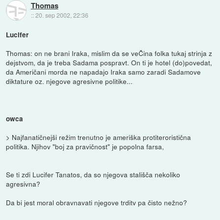
Thomas
::
20. sep 2002, 22:36
Lucifer
Thomas: on ne brani Iraka, mislim da se veČina folka tukaj strinja z
dejstvom, da je treba Sadama pospravt. On ti je hotel (do)povedat,
da Američani morda ne napadajo Iraka samo zaradi Sadamove
diktature oz. njegove agresivne politike...
owca
> Najfanatičnejši režim trenutno je ameriška protiteroristična
politika. Njihov "boj za pravičnost" je popolna farsa,
Se ti zdi Lucifer Tanatos, da so njegova stališča nekoliko
agresivna?
Da bi jest moral obravnavati njegove trditv pa čisto nežno?