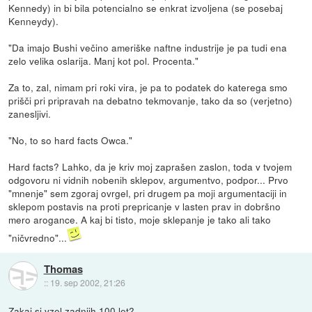
Kennedy) in bi bila potencialno se enkrat izvoljena (se posebaj
Kenneydy).
"Da imajo Bushi večino ameriške naftne industrije je pa tudi ena
zelo velika oslarija. Manj kot pol. Procenta."
Za to, zal, nimam pri roki vira, je pa to podatek do katerega smo
prišči pri pripravah na debatno tekmovanje, tako da so (verjetno)
zanesljivi.
"No, to so hard facts Owca."
Hard facts? Lahko, da je kriv moj zaprašen zaslon, toda v tvojem
odgovoru ni vidnih nobenih sklepov, argumentvo, podpor... Prvo
"mnenje" sem zgoraj ovrgel, pri drugem pa moji argumentaciji in
sklepom postavis na proti prepricanje v lasten prav in dobršno
mero arogance. A kaj bi tisto, moje sklepanje je tako ali tako
"ničvredno"...
Thomas
::
19. sep 2002, 21:26
Zakaj si vzel zadnjih 100 let?