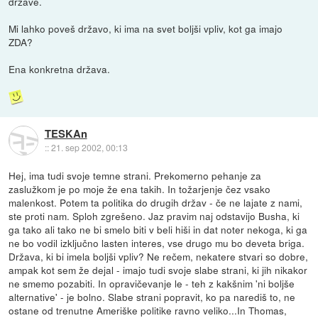
države.
Mi lahko poveš državo, ki ima na svet boljši vpliv, kot ga imajo
ZDA?
Ena konkretna država.
TESKAn
::
21. sep 2002, 00:13
Hej, ima tudi svoje temne strani. Prekomerno pehanje za
zaslužkom je po moje že ena takih. In tožarjenje čez vsako
malenkost. Potem ta politika do drugih držav - če ne lajate z nami,
ste proti nam. Sploh zgrešeno. Jaz pravim naj odstavijo Busha, ki
ga tako ali tako ne bi smelo biti v beli hiši in dat noter nekoga, ki ga
ne bo vodil izključno lasten interes, vse drugo mu bo deveta briga.
Država, ki bi imela boljši vpliv? Ne rečem, nekatere stvari so dobre,
ampak kot sem že dejal - imajo tudi svoje slabe strani, ki jih nikakor
ne smemo pozabiti. In opravičevanje le - teh z kakšnim 'ni boljše
alternative' - je bolno. Slabe strani popravit, ko pa narediš to, ne
ostane od trenutne Ameriške politike ravno veliko...In Thomas,