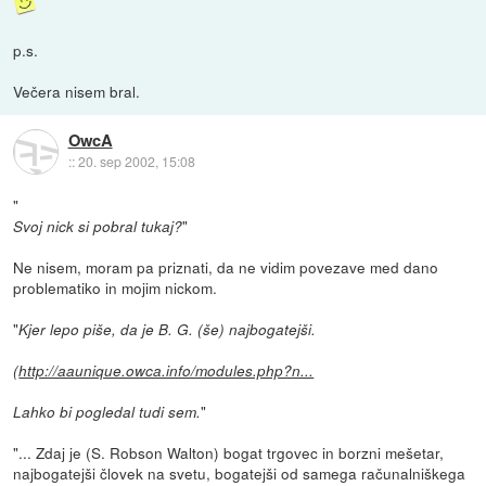
p.s.
Večera nisem bral.
OwcA
::
20. sep 2002, 15:08
"
"
Svoj nick si pobral tukaj?
Ne nisem, moram pa priznati, da ne vidim povezave med dano
problematiko in mojim nickom.
"
Kjer lepo piše, da je B. G. (še) najbogatejši.
(
http://aaunique.owca.info/modules.php?n...
"
Lahko bi pogledal tudi sem.
"... Zdaj je (S. Robson Walton) bogat trgovec in borzni mešetar,
najbogatejši človek na svetu, bogatejši od samega računalniškega