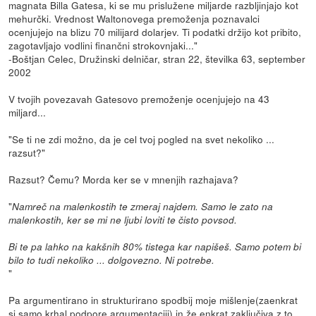
magnata Billa Gatesa, ki se mu prislužene miljarde razbljinjajo kot
mehurčki. Vrednost Waltonovega premoženja poznavalci
ocenjujejo na blizu 70 milijard dolarjev. Ti podatki držijo kot pribito,
zagotavljajo vodlini finančni strokovnjaki..."
-Boštjan Celec, Družinski delničar, stran 22, številka 63, september
2002
V tvojih povezavah Gatesovo premoženje ocenjujejo na 43
miljard...
"Se ti ne zdi možno, da je cel tvoj pogled na svet nekoliko ...
razsut?"
Razsut? Čemu? Morda ker se v mnenjih razhajava?
"
Namreč na malenkostih te zmeraj najdem. Samo le zato na
malenkostih, ker se mi ne ljubi loviti te čisto povsod.
Bi te pa lahko na kakšnih 80% tistega kar napišeš. Samo potem bi
bilo to tudi nekoliko ... dolgovezno. Ni potrebe.
"
Pa argumentirano in strukturirano spodbij moje mišlenje(zaenkrat
si samo krhal podpore argumentaciji) in že enkrat zaključiva z to