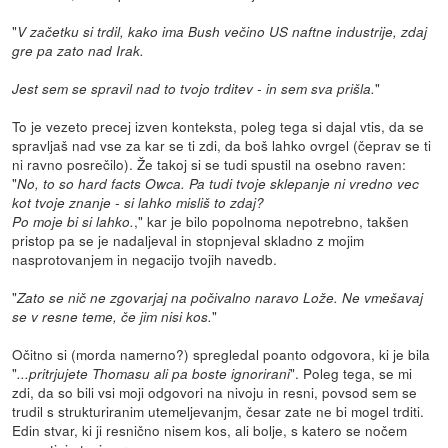
"
V začetku si trdil, kako ima Bush večino US naftne industrije, zdaj
gre pa zato nad Irak.
"
Jest sem se spravil nad to tvojo trditev - in sem sva prišla.
To je vezeto precej izven konteksta, poleg tega si dajal vtis, da se
spravljaš nad vse za kar se ti zdi, da boš lahko ovrgel (čeprav se ti
ni ravno posrečilo). Že takoj si se tudi spustil na osebno raven:
"
No, to so hard facts Owca. Pa tudi tvoje sklepanje ni vredno vec
kot tvoje znanje - si lahko misliš to zdaj?
," kar je bilo popolnoma nepotrebno, takšen
Po moje bi si lahko.
pristop pa se je nadaljeval in stopnjeval skladno z mojim
nasprotovanjem in negacijo tvojih navedb.
"
Zato se nič ne zgovarjaj na počivalno naravo Lože. Ne vmešavaj
"
se v resne teme, če jim nisi kos.
Očitno si (morda namerno?) spregledal poanto odgovora, ki je bila
"
". Poleg tega, se mi
...pritrjujete Thomasu ali pa boste ignorirani
zdi, da so bili vsi moji odgovori na nivoju in resni, povsod sem se
trudil s strukturiranim utemeljevanjm, česar zate ne bi mogel trditi.
Edin stvar, ki ji resnično nisem kos, ali bolje, s katero se nočem