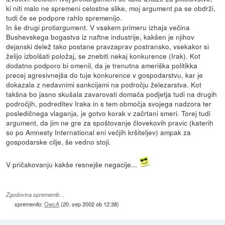
ki niti malo ne spremeni celostne slike, moj argument pa se obdrži,
tudi če se podpore rahlo spremenijo.
In še drugi protiargument. V vsakem primeru izhaja večina
Bushevskega bogastva iz naftne industrije, kakšen je njihov
dejanski delež tako postane pravzaprav postransko, vsekakor si
želijo izbolšati položaj, se znebiti nekaj konkurence (Irak). Kot
dodatno podporo bi omenil, da je trenutna ameriška politikka
precej agresivnejša do tuje konkurence v gospodarstvu, kar je
dokazala z nedavnimi sankcijami na področju železarstva. Kot
takšna bo jasno skušala zavarovati domača podjetja tudi na drugih
področjih, podreditev Iraka in s tem območja svojega nadzora ter
posledičnega vlaganja, je gotvo korak v začrtani smeri. Torej tudi
argument, da jim ne gre za spoštovanje človekovih pravic (katerih
so po Amnesty International eni večjih kršiteljev) ampak za
gospodarske cilje, še vedno stoji.
V pričakovanju kakše resnejše negacije...
Zgodovina sprememb…
spremenilo:
OwcA
(
20. sep 2002 ob 12:38
)