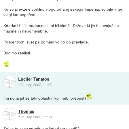
Ko so prevzele vodilno vlogo od angleškega Imperija, so bile v tej
vlogi kar uspešne.
Kdorkoli bi jih nadomestil, bi bil slabši. Države ki jih ti navajaš so
majhne in nepomembne.
Policentrični svet pa pomeni vojno do prevlade.
Bodimo realisti.
Lucifer Tanatos
::
21. sep 2002, 11:27
hm no ja jst se taki oblasti nikoli nebi prepustil
Thomas
::
21. sep 2002, 11:58
Sej to te skoz sprašujem kateri (prevladi)?