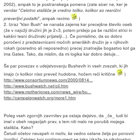
2002), ampak to je postranskega pomena (zate sicer ne, ker je
vendar "
Celotno stališče je vredno toliko, kolikor so resnični
", ampak recimo
)
preverljivi podatki
2. Izraz "klan Bush" se nanaša zajema kar precejšne število oseb
(že v najožji družini jih je 2+3, potem pridejo pa še različni strici in
kakšni tesni družinski prijatelji...). Če pomislimo, da so dobro
poročeni z predstavnicami močnih ameriških družin je v njihovih
rokah (posredno ali neposredno) precej znatnejše bogastvo kot ga
ima Gates. Tako, da mislim, da mi logika kar dobro deluje...
Še par povezav o udejstvovanju Bushevih in vseh zvezah, ki jih
imajo (v kolikor niso preveč hudobne, hočem reči kritične
)
http://www.consortiumnews.com/2000/0814...
http://www.bushwatch.net/oil.htm
http://www.motherjones.com/news_wire/bu...
http://campaignwatch.org/more1.htm
Poleg vseh zgornjih zavrnitev pa ostaja dejstvo, da _če_ tudi bi
imel v obeh negacijah prav, s tem niti malo ne porušiš mojega
stališča. Kako?
Četudi očetov neuspeh ni motiv, še vedno ostane želja po ponovni
izvolitvi. Celoten tvoj protiargument se tako izkaže za pikolovstvo,