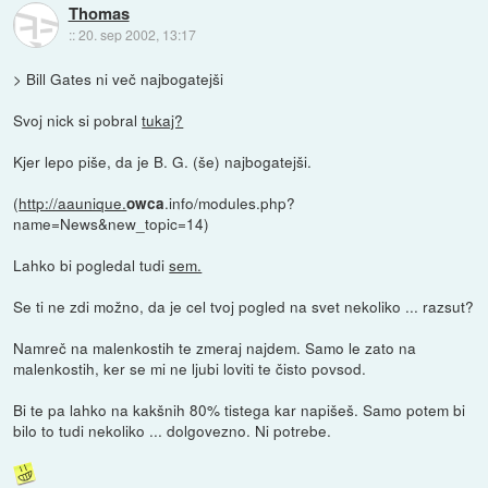
Thomas
::
20. sep 2002, 13:17
> Bill Gates ni več najbogatejši
Svoj nick si pobral
tukaj?
Kjer lepo piše, da je B. G. (še) najbogatejši.
(
http://aaunique.
.info/modules.php?
owca
name=News&new_topic=14)
Lahko bi pogledal tudi
sem.
Se ti ne zdi možno, da je cel tvoj pogled na svet nekoliko ... razsut?
Namreč na malenkostih te zmeraj najdem. Samo le zato na
malenkostih, ker se mi ne ljubi loviti te čisto povsod.
Bi te pa lahko na kakšnih 80% tistega kar napišeš. Samo potem bi
bilo to tudi nekoliko ... dolgovezno. Ni potrebe.