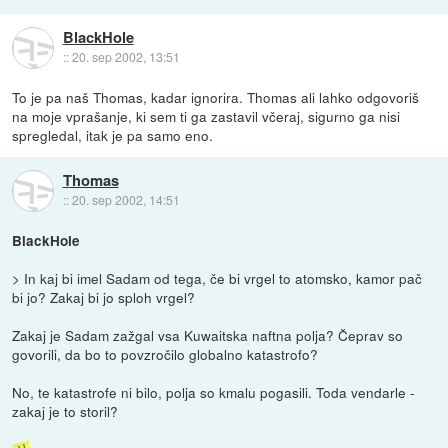
BlackHole
::
20. sep 2002, 13:51
To je pa naš Thomas, kadar ignorira. Thomas ali lahko odgovoriš
na moje vprašanje, ki sem ti ga zastavil včeraj, sigurno ga nisi
spregledal, itak je pa samo eno.
Thomas
::
20. sep 2002, 14:51
BlackHole
> In kaj bi imel Sadam od tega, če bi vrgel to atomsko, kamor pač
bi jo? Zakaj bi jo sploh vrgel?
Zakaj je Sadam zažgal vsa Kuwaitska naftna polja? Čeprav so
govorili, da bo to povzročilo globalno katastrofo?
No, te katastrofe ni bilo, polja so kmalu pogasili. Toda vendarle -
zakaj je to storil?