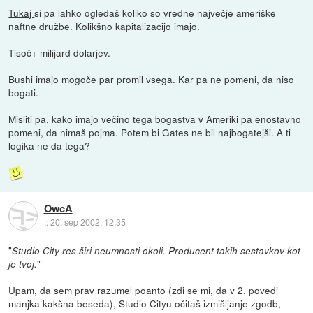
Tukaj
si pa lahko ogledaš koliko so vredne največje ameriške
naftne družbe. Kolikšno kapitalizacijo imajo.
Tisoč+ milijard dolarjev.
Bushi imajo mogoče par promil vsega. Kar pa ne pomeni, da niso
bogati.
Misliti pa, kako imajo večino tega bogastva v Ameriki pa enostavno
pomeni, da nimaš pojma. Potem bi Gates ne bil najbogatejši. A ti
logika ne da tega?
OwcA
::
20. sep 2002, 12:35
"
Studio City res širi neumnosti okoli. Producent takih sestavkov kot
"
je tvoj.
Upam, da sem prav razumel poanto (zdi se mi, da v 2. povedi
manjka kakšna beseda), Studio Cityu očitaš izmišljanje zgodb,