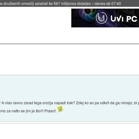
igence doslej
::
včeraj ob 21:37
? A niso ravno zarad tega orožja napadl Irak? Zdej ko so pa odkril da ga nimajo, bi p
mo za nafto se jim je šlo!!! Prasci!