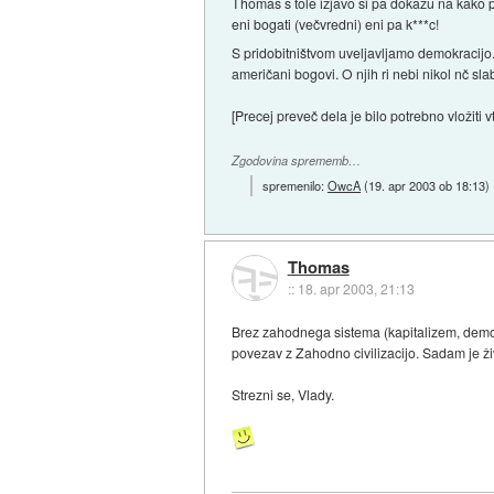
Thomas s tole izjavo si pa dokazu na kako p
eni bogati (večvredni) eni pa k***c!
S pridobitništvom uveljavljamo demokracijo. 
američani bogovi. O njih ri nebi nikol nč sla
[Precej preveč dela je bilo potrebno vložiti 
Zgodovina sprememb…
spremenilo:
OwcA
(
19. apr 2003 ob 18:13
)
Thomas
::
18. apr 2003, 21:13
Brez zahodnega sistema (kapitalizem, demok
povezav z Zahodno civilizacijo. Sadam je ži
Strezni se, Vlady.