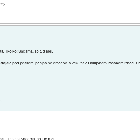
er>,
ajt. Tko kot Sadama, so tud mel.
bo ostajala pod peskom, pač pa bo omogočila več kot 20 milijonom Iračanom izhod iz 
bi
 najt. Tko kot Sadama, so tud mel