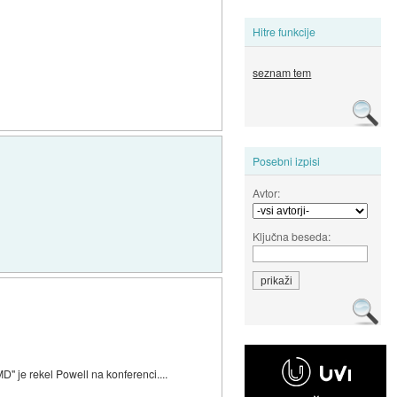
Hitre funkcije
seznam tem
Posebni izpisi
Avtor:
Ključna beseda:
" je rekel Powell na konferenci....