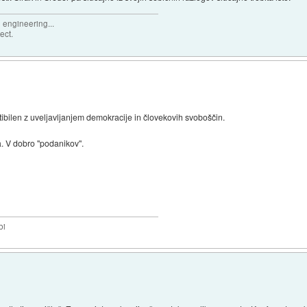
e engineering...
ject.
tibilen z uveljavljanjem demokracije in človekovih svoboščin.
. V dobro "podanikov".
bi