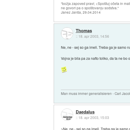
"božja zapoved pravi; <Spoštuj očeta in mat
ne govori pa o spoštovanju sodstva."
Janez Janša, 29.04.2014
Thomas
::
18. apr 2003, 14:56
Ne, ne - sej so ga imeli. Treba ga je samo n
Vojna je bila pa za nafto toliko, da ta ne 
Man muss immer generalisieren - Carl Jaco
Daedalus
::
18. apr 2003, 15:03
>Ne, ne - sej so ga imeli. Treba ga je samo