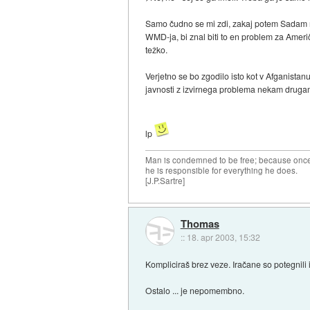
Samo čudno se mi zdi, zakaj potem Sadam ni 
WMD-ja, bi znal biti to en problem za Američa
težko.
Verjetno se bo zgodilo isto kot v Afganistanu
javnosti z izvirnega problema nekam druga
lp
Man is condemned to be free; because once 
he is responsible for everything he does.
[J.P.Sartre]
Thomas
::
18. apr 2003, 15:32
Kompliciraš brez veze. Iračane so potegnili 
Ostalo ... je nepomembno.