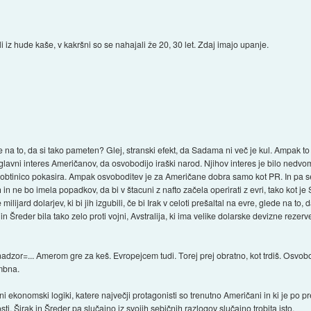
i iz hude kaše, v kakršni so se nahajali že 20, 30 let. Zdaj imajo upanje.
na to, da si tako pameten? Glej, stranski efekt, da Sadama ni več je kul. Ampak to je
l glavni interes Američanov, da osvobodijo iraški narod. Njihov interes je bilo nedvom
robtinico pokasira. Ampak osvoboditev je za Američane dobra samo kot PR. In pa s
ih in ne bo imela popadkov, da bi v štacuni z nafto začela operirati z evri, tako kot 
milijard dolarjev, ki bi jih izgubili, če bi Irak v celoti prešaltal na evre, glede na t
k in Šreder bila tako zelo proti vojni, Avstralija, ki ima velike dolarske devizne reze
adzor=... Amerom gre za keš. Evropejcem tudi. Torej prej obratno, kot trdiš. Osvobo
embna.
nutni ekonomski logiki, katere največji protagonisti so trenutno Američani in ki je po 
i. Širak in Šreder pa slučajno iz svojih sebičnih razlogov slučajno trobita isto.