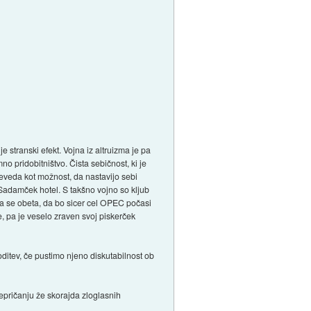
 stranski efekt. Vojna iz altruizma je pa
no pridobitništvo. Čista sebičnost, ki je
eveda kot možnost, da nastavijo sebi
je Sadamček hotel. S takšno vojno so kljub
o, da se obeta, da bo sicer cel OPEC počasi
rve, pa je veselo zraven svoj piskerček
ditev, če pustimo njeno diskutabilnost ob
prepričanju že skorajda zloglasnih