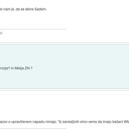
lo nam je, da se skine Sadam.
bi
rozja? in Misija ZN ?
okazov o upravičenem napadu nimajo. "Iz zanesljivih virov vemo da imajo Iračani WMD