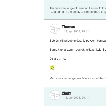
The true challenge of Creation lies not in th
...but rather in the ability to control one's pro
Thomas
::
18. apr 2003, 19:41
Sebični cilj pridobitništva, je povsem kompa
Samo kapitalizem + demokracija funkcionira
Ostalo ... ne.
Man muss immer generalisieren - Carl Jaco
Vlady
::
18. apr 2003, 20:41