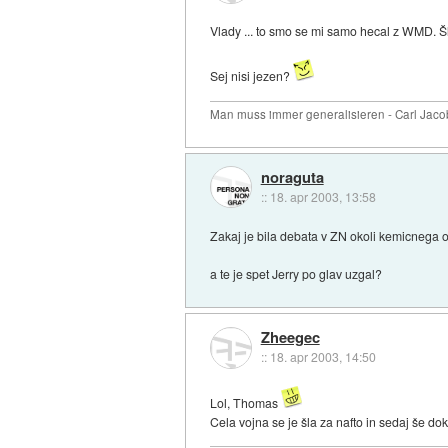
Vlady ... to smo se mi samo hecal z WMD. Š
Sej nisi jezen?
Man muss immer generalisieren - Carl Jaco
noraguta
::
18. apr 2003, 13:58
Zakaj je bila debata v ZN okoli kemicnega o
a te je spet Jerry po glav uzgal?
Zheegec
::
18. apr 2003, 14:50
Lol, Thomas
Cela vojna se je šla za nafto in sedaj še d