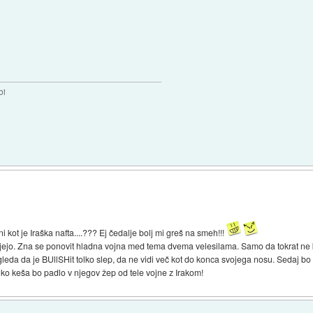
bi
)
i kot je Iraška nafta....??? Ej čedalje bolj mi greš na smeh!!!
ejo. Zna se ponovit hladna vojna med tema dvema velesilama. Samo da tokrat ne 
eda da je BUllSHit tolko slep, da ne vidi več kot do konca svojega nosu. Sedaj bo k
ko keša bo padlo v njegov žep od tele vojne z Irakom!