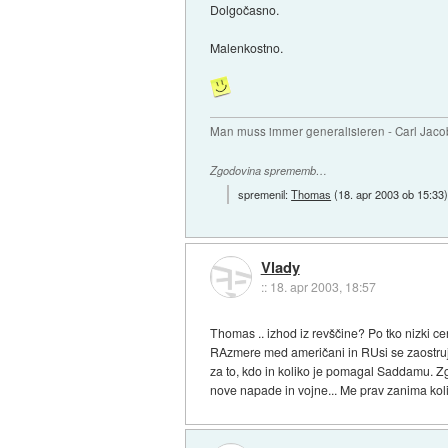
Dolgočasno.
Malenkostno.
Man muss immer generalisieren - Carl Jaco
Zgodovina sprememb…
spremenil:
Thomas
(
18. apr 2003 ob 15:33
Vlady
::
18. apr 2003, 18:57
Thomas .. izhod iz revščine? Po tko nizki cen
RAzmere med američani in RUsi se zaostruj
za to, kdo in koliko je pomagal Saddamu. Zgl
nove napade in vojne... Me prav zanima koli