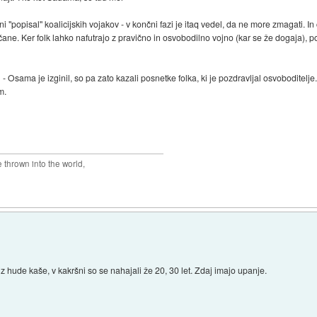
"popisal" koalicijskih vojakov - v končni fazi je itaq vedel, da ne more zmagati. I
ne. Ker folk lahko nafutrajo z pravično in osvobodilno vojno (kar se že dogaja), polit
 - Osama je izginil, so pa zato kazali posnetke folka, ki je pozdravljal osvoboditel
m.
thrown into the world,
iz hude kaše, v kakršni so se nahajali že 20, 30 let. Zdaj imajo upanje.