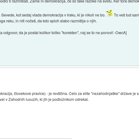
odlo ti razmišlaš. Zame ni demokracija, če so take razlike na svetu. Ker fora demok
Sevede, kot sedaj vlada demokracija v Iraku, ki je nikoli ne bo.
To veš tud sam
bga reku, in niti nočeš, da kdo sploh slabo razmišlja o njih.
vta odgovor, da je postal kolikor toliko "korekten", naj se to ne ponovi! -OwcA]
racija, človekove pravice) - je revščina. Celo za elite "nezahodnjaške" države je 
vel v Zahodnih luxuzih, ki jih je podložnikom odrekal.