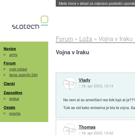
ByteDance trenira največji model umetne intel
Forum
»
Loža
»
Vojna v Iraku
Novice
Vojna v Iraku
arhiv
Forum
mali oglasi
teme zadnjih 24h
Vlady
Članki
::
18. apr 2003, 13:14
Zaposlitve
brskaj
Ne vem al so američani res tolk tupi al ja??
Ostalo
Tuki se vid kako smiselna je bla ta vojna. Sa
pravila
Thomas
::
18. apr 2003, 13:42