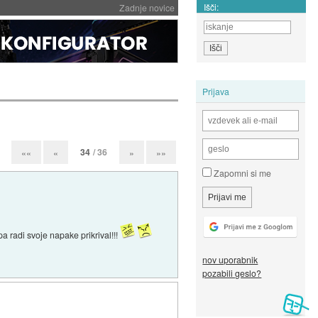
Išči:
Zadnje novice
Prijava
34
/ 36
««
«
»
»»
Zapomni si me
a radi svoje napake prikrival!!!
nov uporabnik
pozabili geslo?