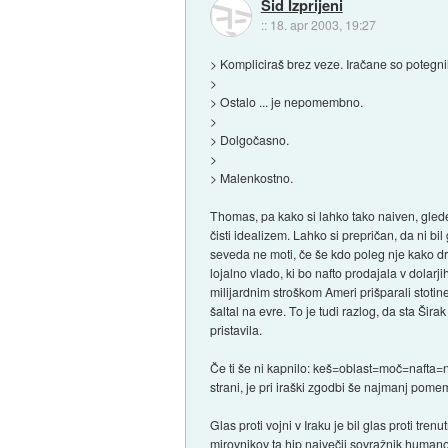
Sid Izprijeni
::
18. apr 2003, 19:27
> Kompliciraš brez veze. Iračane so potegnil
>
> Ostalo ... je nepomembno.
>
> Dolgočasno.
>
> Malenkostno.
Thomas, pa kako si lahko tako naiven, glede 
čisti idealizem. Lahko si prepričan, da ni bi
seveda ne moti, če še kdo poleg nje kako d
lojalno vlado, ki bo nafto prodajala v dolarj
milijardnim stroškom Ameri prišparali stotine 
šaltal na evre. To je tudi razlog, da sta Šira
pristavila.
Če ti še ni kapnilo: keš=oblast=moč=nafta=n
strani, je pri iraški zgodbi še najmanj pom
Glas proti vojni v Iraku je bil glas proti tre
mirovnikov ta hip največji sovražnik humanost