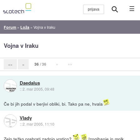
☰
Forum
»
Loža
»
Vojna v Iraku
Vojna v Iraku
36
/ 36
»
»»
««
«
Daedalus
::
2. mar 2005, 09:48
Če bi jih podal v berjivi obliki, bi. Tako pa ne, hvala
Vlady
::
2. mar 2005, 11:10
Zelo težko prebrati zadnjo vrstico?
Izogibanje in molk