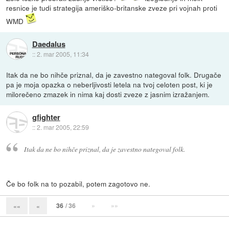
resnice je tudi strategija ameriško-britanske zveze pri vojnah proti
WMD
Daedalus
::
2. mar 2005, 11:34
Itak da ne bo nihče priznal, da je zavestno nategoval folk. Drugače
pa je moja opazka o neberljivosti letela na tvoj celoten post, ki je
milorečeno zmazek in nima kaj dosti zveze z jasnim izražanjem.
gfighter
::
2. mar 2005, 22:59
Itak da ne bo nihče priznal, da je zavestno nategoval folk.
Če bo folk na to pozabil, potem zagotovo ne.
36
/ 36
»
»»
««
«