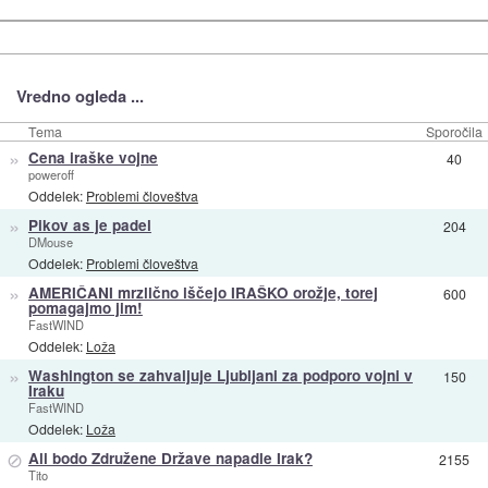
Vredno ogleda ...
Tema
Sporočila
»
Cena iraške vojne
40
poweroff
Oddelek:
Problemi človeštva
»
Pikov as je padel
204
DMouse
Oddelek:
Problemi človeštva
»
AMERIČANI mrzlično iščejo IRAŠKO orožje, torej
600
pomagajmo jim!
FastWIND
Oddelek:
Loža
»
Washington se zahvaljuje Ljubljani za podporo vojni v
150
Iraku
FastWIND
Oddelek:
Loža
⊘
Ali bodo Združene Države napadle Irak?
2155
Tito